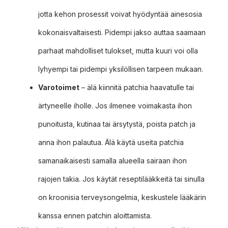
jotta kehon prosessit voivat hyödyntää ainesosia
kokonaisvaltaisesti. Pidempi jakso auttaa saamaan
parhaat mahdolliset tulokset, mutta kuuri voi olla
lyhyempi tai pidempi yksilöllisen tarpeen mukaan.
Varotoimet
– älä kiinnitä patchia haavatulle tai
ärtyneelle iholle. Jos ilmenee voimakasta ihon
punoitusta, kutinaa tai ärsytystä, poista patch ja
anna ihon palautua. Älä käytä useita patchia
samanaikaisesti samalla alueella sairaan ihon
rajojen takia. Jos käytät reseptilääkkeitä tai sinulla
on kroonisia terveysongelmia, keskustele lääkärin
kanssa ennen patchin aloittamista.