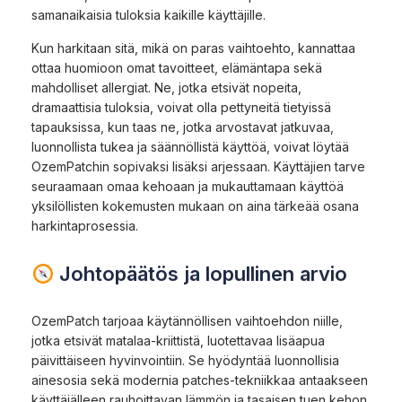
samanaikaisia tuloksia kaikille käyttäjille.
Kun harkitaan sitä, mikä on paras vaihtoehto, kannattaa
ottaa huomioon omat tavoitteet, elämäntapa sekä
mahdolliset allergiat. Ne, jotka etsivät nopeita,
dramaattisia tuloksia, voivat olla pettyneitä tietyissä
tapauksissa, kun taas ne, jotka arvostavat jatkuvaa,
luonnollista tukea ja säännöllistä käyttöä, voivat löytää
OzemPatchin sopivaksi lisäksi arjessaan. Käyttäjien tarve
seuraamaan omaa kehoaan ja mukauttamaan käyttöä
yksilöllisten kokemusten mukaan on aina tärkeää osana
harkintaprosessia.
Johtopäätös ja lopullinen arvio
OzemPatch tarjoaa käytännöllisen vaihtoehdon niille,
jotka etsivät matalaa-kriittistä, luotettavaa lisäapua
päivittäiseen hyvinvointiin. Se hyödyntää luonnollisia
ainesosia sekä modernia patches-tekniikkaa antaakseen
käyttäjälleen rauhoittavan lämmön ja tasaisen tuen kehon