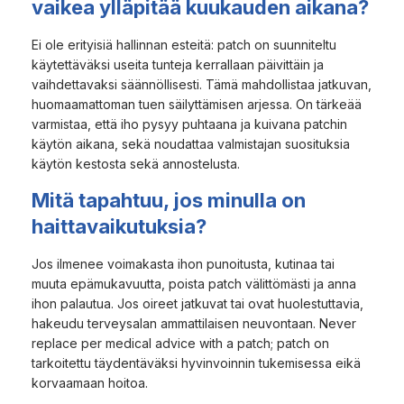
vaikea ylläpitää kuukauden aikana?
Ei ole erityisiä hallinnan esteitä: patch on suunniteltu
käytettäväksi useita tunteja kerrallaan päivittäin ja
vaihdettavaksi säännöllisesti. Tämä mahdollistaa jatkuvan,
huomaamattoman tuen säilyttämisen arjessa. On tärkeää
varmistaa, että iho pysyy puhtaana ja kuivana patchin
käytön aikana, sekä noudattaa valmistajan suosituksia
käytön kestosta sekä annostelusta.
Mitä tapahtuu, jos minulla on
haittavaikutuksia?
Jos ilmenee voimakasta ihon punoitusta, kutinaa tai
muuta epämukavuutta, poista patch välittömästi ja anna
ihon palautua. Jos oireet jatkuvat tai ovat huolestuttavia,
hakeudu terveysalan ammattilaisen neuvontaan. Never
replace per medical advice with a patch; patch on
tarkoitettu täydentäväksi hyvinvoinnin tukemisessa eikä
korvaamaan hoitoa.