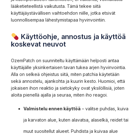
lääketieteellistä vaikutusta. Tämä tekee siitä
käyttäjäystävällisen vaihtoehdon niille, jotka etsivät
luonnollisempaa lähestymistapaa hyvinvointiin.
Käyttöohje, annostus ja käyttöä
koskevat neuvot
OzemPatch on suunniteltu käyttämään helposti antaa
käyttäjälle yksinkertaisen tavan tukea arjen hyvinvointia.
Alla on selkeä ohjeistus siitä, miten patchia käytetään
sekä annostelu, ajankohta ja kuurin kesto. Huomioi, että
jokaisen ihon reaktio ja sietokyky ovat yksilöllisiä, joten
aloita pienellä ajalla ja seuraa, miten iho reagoi.
Valmistelu ennen käyttöä
– valitse puhdas, kuiva
ja karvaton alue, kuten alavatsa, alaselkä, reidet tai
muut suositellut alueet. Puhdista ja kuivaa alue