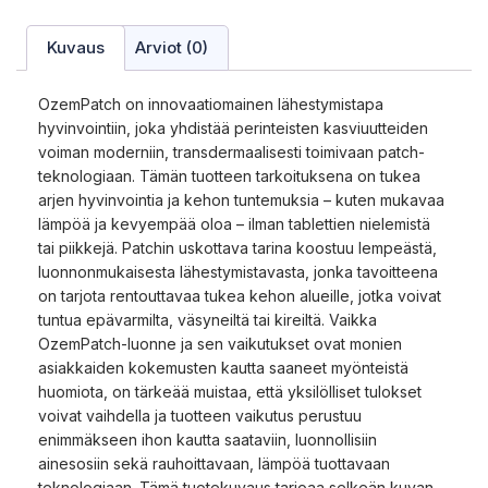
Kuvaus
Arviot (0)
OzemPatch on innovaatiomainen lähestymistapa
hyvinvointiin, joka yhdistää perinteisten kasviuutteiden
voiman moderniin, transdermaalisesti toimivaan patch-
teknologiaan. Tämän tuotteen tarkoituksena on tukea
arjen hyvinvointia ja kehon tuntemuksia – kuten mukavaa
lämpöä ja kevyempää oloa – ilman tablettien nielemistä
tai piikkejä. Patchin uskottava tarina koostuu lempeästä,
luonnonmukaisesta lähestymistavasta, jonka tavoitteena
on tarjota rentouttavaa tukea kehon alueille, jotka voivat
tuntua epävarmilta, väsyneiltä tai kireiltä. Vaikka
OzemPatch-luonne ja sen vaikutukset ovat monien
asiakkaiden kokemusten kautta saaneet myönteistä
huomiota, on tärkeää muistaa, että yksilölliset tulokset
voivat vaihdella ja tuotteen vaikutus perustuu
enimmäkseen ihon kautta saataviin, luonnollisiin
ainesosiin sekä rauhoittavaan, lämpöä tuottavaan
teknologiaan. Tämä tuotekuvaus tarjoaa selkeän kuvan