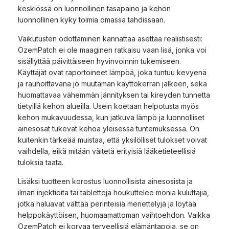
keskiössä on luonnollinen tasapaino ja kehon
luonnollinen kyky toimia omassa tahdissaan.
Vaikutusten odottaminen kannattaa asettaa realistisesti:
OzemPatch ei ole maaginen ratkaisu vaan lisä, jonka voi
sisällyttää päivittäiseen hyvinvoinnin tukemiseen.
Käyttäjät ovat raportoineet lämpöä, joka tuntuu kevyenä
ja rauhoittavana jo muutaman käyttökerran jälkeen, sekä
huomattavaa vähemmän jännityksen tai kireyden tunnetta
tietyillä kehon alueilla. Usein koetaan helpotusta myös
kehon mukavuudessa, kun jatkuva lämpö ja luonnolliset
ainesosat tukevat kehoa yleisessä tuntemuksessa. On
kuitenkin tärkeää muistaa, että yksilölliset tulokset voivat
vaihdella, eikä mitään väitetä erityisiä lääketieteellisiä
tuloksia taata.
Lisäksi tuotteen korostus luonnollisista ainesosista ja
ilman injektioita tai tabletteja houkuttelee monia kuluttajia,
jotka haluavat välttää perinteisiä menettelyjä ja löytää
helppokäyttöisen, huomaamattoman vaihtoehdon. Vaikka
OzemPatch ei korvaa terveellisiä elämäntapoja, se on