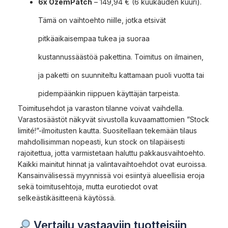
6x OzemPatch
– 149,94 € (6 kuukauden kuuri).
Tämä on vaihtoehto niille, jotka etsivät
pitkäaikaisempaa tukea ja suoraa
kustannussäästöä pakettina. Toimitus on ilmainen,
ja paketti on suunniteltu kattamaan puoli vuotta tai
pidempäänkin riippuen käyttäjän tarpeista.
Toimitusehdot ja varaston tilanne voivat vaihdella.
Varastosäästöt näkyvät sivustolla kuvaamattomien ”Stock
limité!”-ilmoitusten kautta. Suositellaan tekemään tilaus
mahdollisimman nopeasti, kun stock on tilapäisesti
rajoitettua, jotta varmistetaan haluttu pakkausvaihtoehto.
Kaikki mainitut hinnat ja valintavaihtoehdot ovat euroissa.
Kansainvälisessä myynnissä voi esiintyä alueellisia eroja
sekä toimitusehtoja, mutta eurotiedot ovat
selkeästikäsitteenä käytössä.
Vertailu vastaaviin tuotteisiin