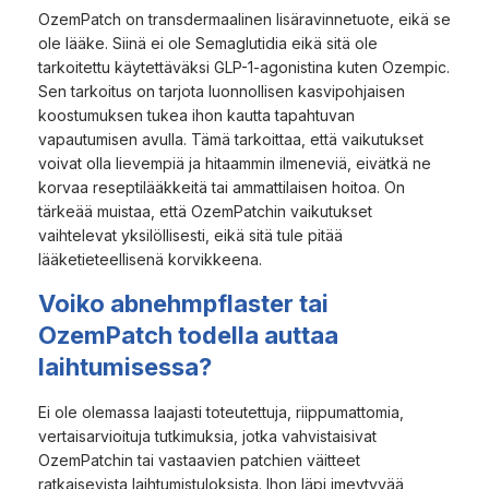
OzemPatch on transdermaalinen lisäravinnetuote, eikä se
ole lääke. Siinä ei ole Semaglutidia eikä sitä ole
tarkoitettu käytettäväksi GLP-1-agonistina kuten Ozempic.
Sen tarkoitus on tarjota luonnollisen kasvipohjaisen
koostumuksen tukea ihon kautta tapahtuvan
vapautumisen avulla. Tämä tarkoittaa, että vaikutukset
voivat olla lievempiä ja hitaammin ilmeneviä, eivätkä ne
korvaa reseptilääkkeitä tai ammattilaisen hoitoa. On
tärkeää muistaa, että OzemPatchin vaikutukset
vaihtelevat yksilöllisesti, eikä sitä tule pitää
lääketieteellisenä korvikkeena.
Voiko abnehmpflaster tai
OzemPatch todella auttaa
laihtumisessa?
Ei ole olemassa laajasti toteutettuja, riippumattomia,
vertaisarvioituja tutkimuksia, jotka vahvistaisivat
OzemPatchin tai vastaavien patchien väitteet
ratkaisevista laihtumistuloksista. Ihon läpi imeytyvää