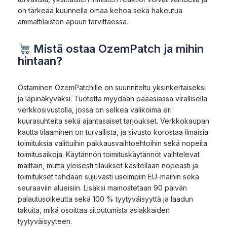
on tärkeää kuunnella omaa kehoa sekä hakeutua
ammattilaisten apuun tarvittaessa.
Mistä ostaa OzemPatch ja mihin
hintaan?
Ostaminen OzemPatchille on suunniteltu yksinkertaiseksi
ja läpinäkyväksi. Tuotetta myydään pääasiassa virallisella
verkkosivustolla, jossa on selkeä valikoima eri
kuurasuhteita sekä ajantasaiset tarjoukset. Verkkokaupan
kautta tilaaminen on turvallista, ja sivusto korostaa ilmaisia
toimituksia valittuihin pakkausvaihtoehtoihin sekä nopeita
toimitusaikoja. Käytännön toimituskäytännöt vaihtelevat
maittain, mutta yleisesti tilaukset käsitellään nopeasti ja
toimitukset tehdään sujuvasti useimpiin EU-maihin sekä
seuraaviin alueisiin. Lisäksi mainostetaan 90 päivän
palautusoikeutta sekä 100 % tyytyväisyyttä ja laadun
takuita, mikä osoittaa sitoutumista asiakkaiden
tyytyväisyyteen.