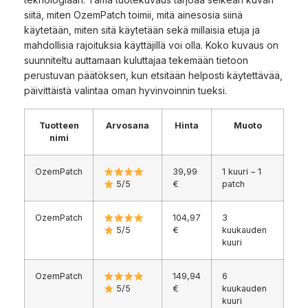
siitä, miten OzemPatch toimii, mitä ainesosia siinä
käytetään, miten sitä käytetään sekä millaisia etuja ja
mahdollisia rajoituksia käyttäjillä voi olla. Koko kuvaus on
suunniteltu auttamaan kuluttajaa tekemään tietoon
perustuvan päätöksen, kun etsitään helposti käytettävää,
päivittäistä valintaa oman hyvinvoinnin tueksi.
Tuotteen
Arvosana
Hinta
Muoto
nimi
OzemPatch
39,99
1 kuuri – 1
5/5
€
patch
OzemPatch
104,97
3
5/5
€
kuukauden
kuuri
OzemPatch
149,94
6
5/5
€
kuukauden
kuuri