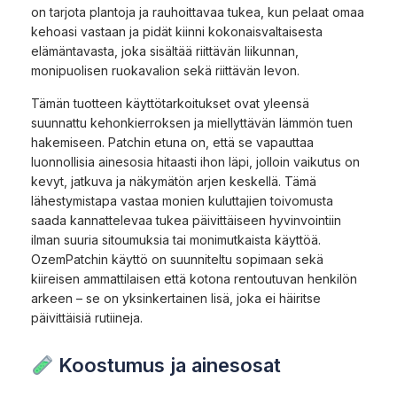
on tarjota plantoja ja rauhoittavaa tukea, kun pelaat omaa
kehoasi vastaan ja pidät kiinni kokonaisvaltaisesta
elämäntavasta, joka sisältää riittävän liikunnan,
monipuolisen ruokavalion sekä riittävän levon.
Tämän tuotteen käyttötarkoitukset ovat yleensä
suunnattu kehonkierroksen ja miellyttävän lämmön tuen
hakemiseen. Patchin etuna on, että se vapauttaa
luonnollisia ainesosia hitaasti ihon läpi, jolloin vaikutus on
kevyt, jatkuva ja näkymätön arjen keskellä. Tämä
lähestymistapa vastaa monien kuluttajien toivomusta
saada kannattelevaa tukea päivittäiseen hyvinvointiin
ilman suuria sitoumuksia tai monimutkaista käyttöä.
OzemPatchin käyttö on suunniteltu sopimaan sekä
kiireisen ammattilaisen että kotona rentoutuvan henkilön
arkeen – se on yksinkertainen lisä, joka ei häiritse
päivittäisiä rutiineja.
Koostumus ja ainesosat