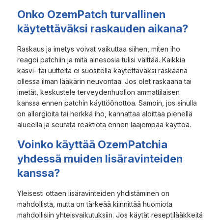
Onko OzemPatch turvallinen
käytettäväksi raskauden aikana?
Raskaus ja imetys voivat vaikuttaa siihen, miten iho
reagoi patchiin ja mitä ainesosia tulisi välttää. Kaikkia
kasvi- tai uutteita ei suositella käytettäväksi raskaana
ollessa ilman lääkärin neuvontaa. Jos olet raskaana tai
imetät, keskustele terveydenhuollon ammattilaisen
kanssa ennen patchin käyttöönottoa. Samoin, jos sinulla
on allergioita tai herkkä iho, kannattaa aloittaa pienellä
alueella ja seurata reaktiota ennen laajempaa käyttöä.
Voinko käyttää OzemPatchia
yhdessä muiden lisäravinteiden
kanssa?
Yleisesti ottaen lisäravinteiden yhdistäminen on
mahdollista, mutta on tärkeää kiinnittää huomiota
mahdollisiin yhteisvaikutuksiin. Jos käytät reseptilääkkeitä