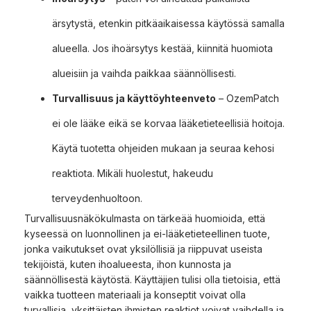
ärsytystä, etenkin pitkäaikaisessa käytössä samalla
alueella. Jos ihoärsytys kestää, kiinnitä huomiota
alueisiin ja vaihda paikkaa säännöllisesti.
Turvallisuus ja käyttöyhteenveto
– OzemPatch
ei ole lääke eikä se korvaa lääketieteellisiä hoitoja.
Käytä tuotetta ohjeiden mukaan ja seuraa kehosi
reaktiota. Mikäli huolestut, hakeudu
terveydenhuoltoon.
Turvallisuusnäkökulmasta on tärkeää huomioida, että
kyseessä on luonnollinen ja ei-lääketieteellinen tuote,
jonka vaikutukset ovat yksilöllisiä ja riippuvat useista
tekijöistä, kuten ihoalueesta, ihon kunnosta ja
säännöllisestä käytöstä. Käyttäjien tulisi olla tietoisia, että
vaikka tuotteen materiaali ja konseptit voivat olla
turvallisia, yksittäisten ihmisten reaktiot voivat vaihdella ja