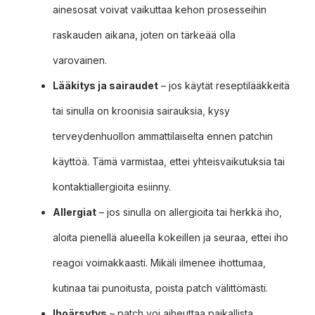
ainesosat voivat vaikuttaa kehon prosesseihin
raskauden aikana, joten on tärkeää olla
varovainen.
Lääkitys ja sairaudet
– jos käytät reseptilääkkeitä
tai sinulla on kroonisia sairauksia, kysy
terveydenhuollon ammattilaiselta ennen patchin
käyttöä. Tämä varmistaa, ettei yhteisvaikutuksia tai
kontaktiallergioita esiinny.
Allergiat
– jos sinulla on allergioita tai herkkä iho,
aloita pienellä alueella kokeillen ja seuraa, ettei iho
reagoi voimakkaasti. Mikäli ilmenee ihottumaa,
kutinaa tai punoitusta, poista patch välittömästi.
Ihoärsytys
– patch voi aiheuttaa paikallista