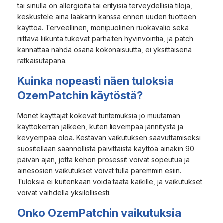
tai sinulla on allergioita tai erityisiä terveydellisiä tiloja,
keskustele aina lääkärin kanssa ennen uuden tuotteen
käyttöä. Terveellinen, monipuolinen ruokavalio sekä
riittävä liikunta tukevat parhaiten hyvinvointia, ja patch
kannattaa nähdä osana kokonaisuutta, ei yksittäisenä
ratkaisutapana.
Kuinka nopeasti näen tuloksia
OzemPatchin käytöstä?
Monet käyttäjät kokevat tuntemuksia jo muutaman
käyttökerran jälkeen, kuten lievempää jännitystä ja
kevyempää oloa. Kestävän vaikutuksen saavuttamiseksi
suositellaan säännöllistä päivittäistä käyttöä ainakin 90
päivän ajan, jotta kehon prosessit voivat sopeutua ja
ainesosien vaikutukset voivat tulla paremmin esiin.
Tuloksia ei kuitenkaan voida taata kaikille, ja vaikutukset
voivat vaihdella yksilöllisesti.
Onko OzemPatchin vaikutuksia