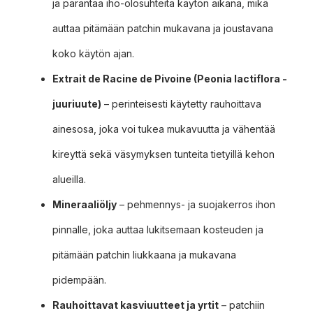
ja parantaa iho-olosuhteita käytön aikana, mikä
auttaa pitämään patchin mukavana ja joustavana
koko käytön ajan.
Extrait de Racine de Pivoine (Peonia lactiflora -
juuriuute)
– perinteisesti käytetty rauhoittava
ainesosa, joka voi tukea mukavuutta ja vähentää
kireyttä sekä väsymyksen tunteita tietyillä kehon
alueilla.
Mineraaliöljy
– pehmennys- ja suojakerros ihon
pinnalle, joka auttaa lukitsemaan kosteuden ja
pitämään patchin liukkaana ja mukavana
pidempään.
Rauhoittavat kasviuutteet ja yrtit
– patchiin