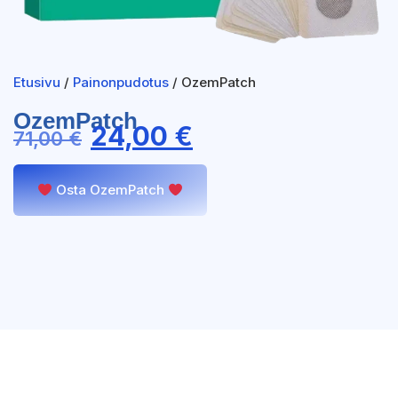
Etusivu
/
Painonpudotus
/ OzemPatch
OzemPatch
24,00
€
71,00
€
Osta OzemPatch