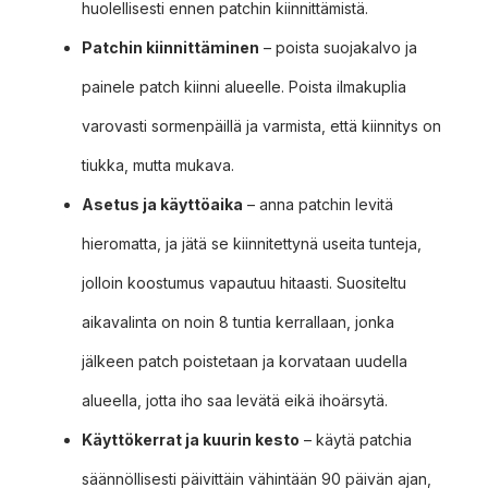
huolellisesti ennen patchin kiinnittämistä.
Patchin kiinnittäminen
– poista suojakalvo ja
painele patch kiinni alueelle. Poista ilmakuplia
varovasti sormenpäillä ja varmista, että kiinnitys on
tiukka, mutta mukava.
Asetus ja käyttöaika
– anna patchin levitä
hieromatta, ja jätä se kiinnitettynä useita tunteja,
jolloin koostumus vapautuu hitaasti. Suositeltu
aikavalinta on noin 8 tuntia kerrallaan, jonka
jälkeen patch poistetaan ja korvataan uudella
alueella, jotta iho saa levätä eikä ihoärsytä.
Käyttökerrat ja kuurin kesto
– käytä patchia
säännöllisesti päivittäin vähintään 90 päivän ajan,