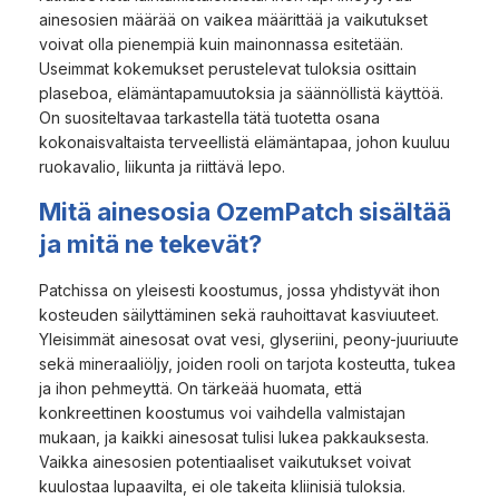
ainesosien määrää on vaikea määrittää ja vaikutukset
voivat olla pienempiä kuin mainonnassa esitetään.
Useimmat kokemukset perustelevat tuloksia osittain
plaseboa, elämäntapamuutoksia ja säännöllistä käyttöä.
On suositeltavaa tarkastella tätä tuotetta osana
kokonaisvaltaista terveellistä elämäntapaa, johon kuuluu
ruokavalio, liikunta ja riittävä lepo.
Mitä ainesosia OzemPatch sisältää
ja mitä ne tekevät?
Patchissa on yleisesti koostumus, jossa yhdistyvät ihon
kosteuden säilyttäminen sekä rauhoittavat kasviuuteet.
Yleisimmät ainesosat ovat vesi, glyseriini, peony-juuriuute
sekä mineraaliöljy, joiden rooli on tarjota kosteutta, tukea
ja ihon pehmeyttä. On tärkeää huomata, että
konkreettinen koostumus voi vaihdella valmistajan
mukaan, ja kaikki ainesosat tulisi lukea pakkauksesta.
Vaikka ainesosien potentiaaliset vaikutukset voivat
kuulostaa lupaavilta, ei ole takeita kliinisiä tuloksia.