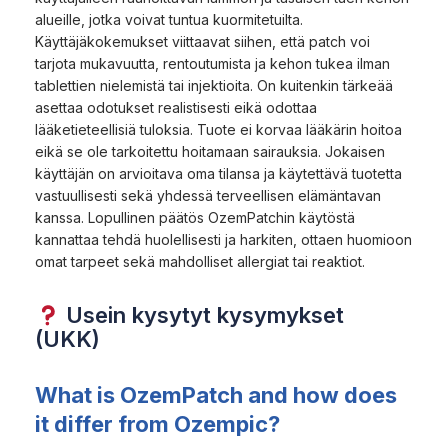
alueille, jotka voivat tuntua kuormitetuilta.
Käyttäjäkokemukset viittaavat siihen, että patch voi
tarjota mukavuutta, rentoutumista ja kehon tukea ilman
tablettien nielemistä tai injektioita. On kuitenkin tärkeää
asettaa odotukset realistisesti eikä odottaa
lääketieteellisiä tuloksia. Tuote ei korvaa lääkärin hoitoa
eikä se ole tarkoitettu hoitamaan sairauksia. Jokaisen
käyttäjän on arvioitava oma tilansa ja käytettävä tuotetta
vastuullisesti sekä yhdessä terveellisen elämäntavan
kanssa. Lopullinen päätös OzemPatchin käytöstä
kannattaa tehdä huolellisesti ja harkiten, ottaen huomioon
omat tarpeet sekä mahdolliset allergiat tai reaktiot.
Usein kysytyt kysymykset
(UKK)
What is OzemPatch and how does
it differ from Ozempic?