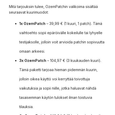
Mitä tarjouksiin tulee, OzemPatchin valikoima sisältää
seuraavat kuurimuodot:
1x OzemPatch
– 39,99 € (1 kuuri, 1 patch). Tämä
vaihtoehto sopii epäröivälle kokeilulle tai lyhyelle
testijaksolle, jolloin voit arvioida patchin sopivuutta
omaan arkeesi.
3x OzemPatch
– 104,97 € (3 kuukauden kuuri).
Tämä paketti tarjoaa hieman pidemmän kuurin,
jolloin oikea käyttö voi kerryttää toivottuja
vaikutuksia ja sopii niille, jotka haluavat nähdä
tasaisemman käytön tulokset ilman toistuvia
tilauksia.