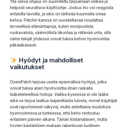
Yllä oleva ohjaus on suunniteltu tarjoamaan selkeä ja
helposti seurattava käyttöohje. Joskus iho voi reagoida
erilaisilla tavoilla, ja siksi on tärkeää kuunnella omaa
kehoa. Patchin kanssa on suositeltavaa noudattaa
terveellisiä elämäntapoja, kuten monipuolista
ruokavaliota, säännöllistä liikuntaa ja riittävää unta, sillä
nämä tekijät yhdessä voivat tukea kehon hyvinvointia
pitkäaikaisesti.
Hyödyt ja mahdolliset
vaikutukset
OzemPatch tarjoaa useita epävirallisia hyötyjä, jotka
voivat tukea arjen hyvinvointia ilman raskaita
lääketieteellisiä hoitoja. Vaikka kyseessä ei ole lääke
eikä se tarjoa taattua laajamittaista tulosta, monet käyttäjät
ovat raportoineet näkyviä, mutta asteittaisia muutoksia
hyvinvoinnissa ja tunteessa, että keho rentoutuu
erilaisten päivien aikana. Tämän kiistanalaisen, mutta
hyvien käytäntöjen mukaan rakentuvan tuotteen