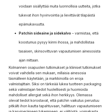
voidaan sisällyttää muita luonnollisia uutteita, jotka
tukevat ihon hyvinvointia ja lievittävät tilapäistä
epämukavuutta.
Patchin sideaine ja sidekalvo
– varmistaa, että
koostumus pysyy kiinni ihossa, ja mahdollistaa
tasaisen, skinsovittuvan vapautumisen ainesosista
ajan mittaan.
Kolmannen osapuolen tutkimukset ja kliiniset tutkimukset
voivat vaihdella sen mukaan, millaisia ainesosia
täsmälleen käytetään, ja markkinoilla on eroja
valmistajittain. Siksi on tärkeää lukea tuotteen packaging
sekä valmistajan tiedot huolellisesti ja huomioida
mahdolliset allergiat sekä ihon herkkyys. Olemassa
olevat tiedot korostavat, että patchin vaikutus perustuu
pitkälti ihon kautta tapahtuvaan, hallittuun vapautumiseen
ja kasviperäiseen tukemiseen, ei välitöntä, voimakasta