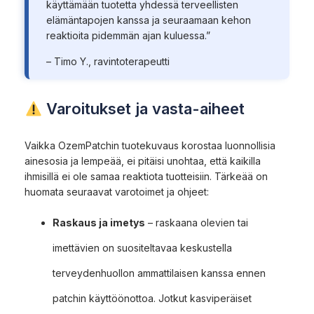
käyttämään tuotetta yhdessä terveellisten
elämäntapojen kanssa ja seuraamaan kehon
reaktioita pidemmän ajan kuluessa.”
– Timo Y., ravintoterapeutti
Varoitukset ja vasta-aiheet
Vaikka OzemPatchin tuotekuvaus korostaa luonnollisia
ainesosia ja lempeää, ei pitäisi unohtaa, että kaikilla
ihmisillä ei ole samaa reaktiota tuotteisiin. Tärkeää on
huomata seuraavat varotoimet ja ohjeet:
Raskaus ja imetys
– raskaana olevien tai
imettävien on suositeltavaa keskustella
terveydenhuollon ammattilaisen kanssa ennen
patchin käyttöönottoa. Jotkut kasviperäiset