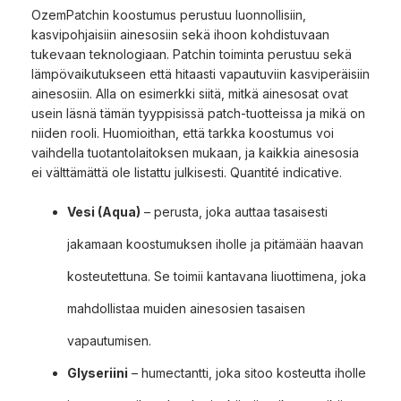
OzemPatchin koostumus perustuu luonnollisiin,
kasvipohjaisiin ainesosiin sekä ihoon kohdistuvaan
tukevaan teknologiaan. Patchin toiminta perustuu sekä
lämpövaikutukseen että hitaasti vapautuviin kasviperäisiin
ainesosiin. Alla on esimerkki siitä, mitkä ainesosat ovat
usein läsnä tämän tyyppisissä patch-tuotteissa ja mikä on
niiden rooli. Huomioithan, että tarkka koostumus voi
vaihdella tuotantolaitoksen mukaan, ja kaikkia ainesosia
ei välttämättä ole listattu julkisesti. Quantité indicative.
Vesi (Aqua)
– perusta, joka auttaa tasaisesti
jakamaan koostumuksen iholle ja pitämään haavan
kosteutettuna. Se toimii kantavana liuottimena, joka
mahdollistaa muiden ainesosien tasaisen
vapautumisen.
Glyseriini
– humectantti, joka sitoo kosteutta iholle