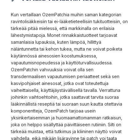
Kun vertaillaan OzemPatchia muihin saman kategorian
ravintolisäkkeisiin tai ei-lääketieteellisiin tukituotteisiin, on
tärkeää pitää mielessä, että markkinalla on erilaisia
lähestymistapoja. Monet rinnakkaistuotteet tarjoavat
samanlaisia lupauksia, kuten lämpöä, hillittyä
näläntunnetta tai kehon tukea, mutta ne voivat poiketa
käytännössä ainesosien koostumuksessa,
vapautumisnopeudessa ja käyttöturvallisuudessa.
OzemPatchin vahvuuksia voivat olla sen
transdermaalisen vapautumisen periaatteet sekä sen
kasvipohjaiset ainesosat, jotka ovat toteutettuja
vaiheittaisella, käyttäjäystävällisellä tavalla. Verrattuna
joihinkin vaihtoehtoihin, jotka saattavat tarvita suoraa
lääkinnällistä reseptiä tai suoraan suun kautta otettavia
komponentteja, OzemPatch tarjoaa usein
yksinkertaisemman ja huomaamattomamman ratkaisun,
joka on helppo sisällyttää päivittäiseen rutiiniin. Silti on
tärkeää muistaa, että tutkimus ja kliininen näyttö voivat
vaihdella, eikä mikään lisäravinne tai patch voi taata