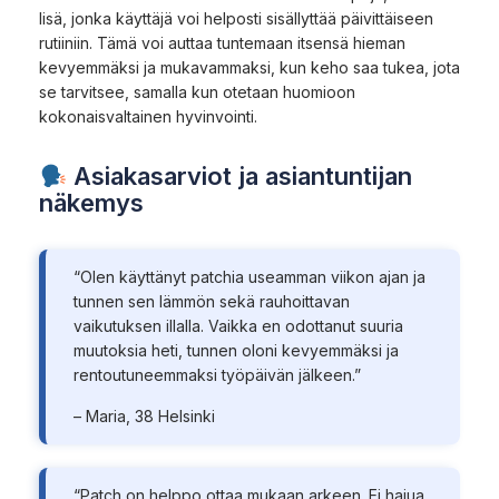
lisä, jonka käyttäjä voi helposti sisällyttää päivittäiseen
rutiiniin. Tämä voi auttaa tuntemaan itsensä hieman
kevyemmäksi ja mukavammaksi, kun keho saa tukea, jota
se tarvitsee, samalla kun otetaan huomioon
kokonaisvaltainen hyvinvointi.
Asiakasarviot ja asiantuntijan
näkemys
“Olen käyttänyt patchia useamman viikon ajan ja
tunnen sen lämmön sekä rauhoittavan
vaikutuksen illalla. Vaikka en odottanut suuria
muutoksia heti, tunnen oloni kevyemmäksi ja
rentoutuneemmaksi työpäivän jälkeen.”
– Maria, 38 Helsinki
“Patch on helppo ottaa mukaan arkeen. Ei hajua,