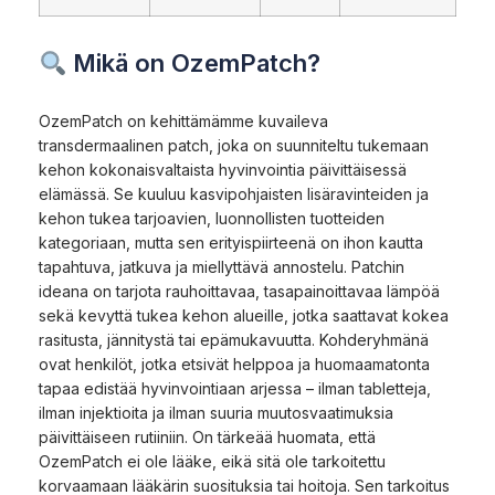
Mikä on OzemPatch?
OzemPatch on kehittämämme kuvaileva
transdermaalinen patch, joka on suunniteltu tukemaan
kehon kokonaisvaltaista hyvinvointia päivittäisessä
elämässä. Se kuuluu kasvipohjaisten lisäravinteiden ja
kehon tukea tarjoavien, luonnollisten tuotteiden
kategoriaan, mutta sen erityispiirteenä on ihon kautta
tapahtuva, jatkuva ja miellyttävä annostelu. Patchin
ideana on tarjota rauhoittavaa, tasapainoittavaa lämpöä
sekä kevyttä tukea kehon alueille, jotka saattavat kokea
rasitusta, jännitystä tai epämukavuutta. Kohderyhmänä
ovat henkilöt, jotka etsivät helppoa ja huomaamatonta
tapaa edistää hyvinvointiaan arjessa – ilman tabletteja,
ilman injektioita ja ilman suuria muutosvaatimuksia
päivittäiseen rutiiniin. On tärkeää huomata, että
OzemPatch ei ole lääke, eikä sitä ole tarkoitettu
korvaamaan lääkärin suosituksia tai hoitoja. Sen tarkoitus