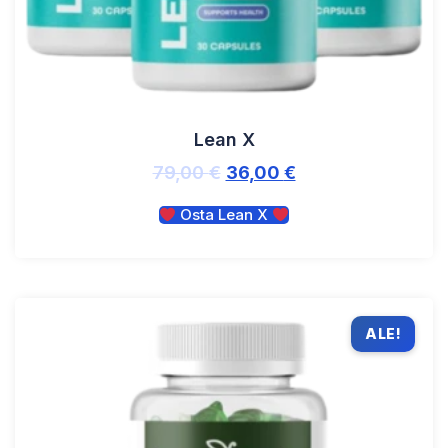
Lean X
79,00
€
36,00
€
Osta Lean X
ALE!