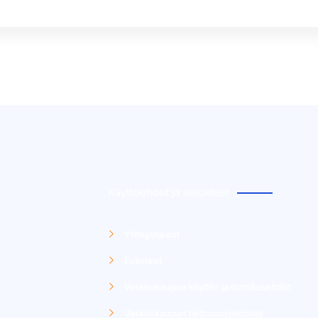
Käyttöehdot ja selosteet
Yhteystiedot
Evästeet
Verkkokaupan käyttö- ja toimitusehdot
Verkkokaupan tietosuojaseloste