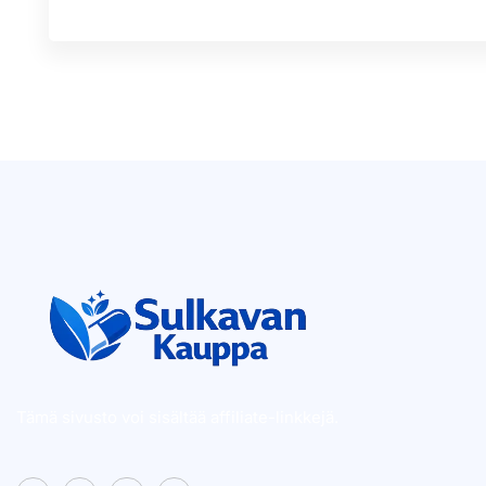
Tämä sivusto voi sisältää affiliate-linkkejä.