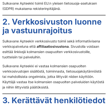
Sulkavane Apteekki toimii EU:n yleisen tietosuoja-asetuksen
(GDPR) mukaisena rekisterinpitäjänä.
2. Verkkosivuston luonne
ja vastuunrajoitus
Sulkavane Apteekin verkkosivusto toimii sekä informatiivisena
verkkopalveluna että
affiliaatiosivustona
. Sivustolla voidaan
esittää linkkejä kolmansien osapuolten verkkosivustoille,
tuotteisiin tai palveluihin.
Sulkavane Apteekki ei vastaa kolmansien osapuolten
verkkosivustojen sisällöstä, toiminnasta, tietosuojakäytännöistä
tai mahdollisista ongelmista, jotka liittyvät niiden käyttöön.
Käyttäjä vastaa itse kolmansien osapuolten palveluiden käytöstä
ja niihin liittyvistä päätöksistä.
3. Kerättävät henkilötiedot