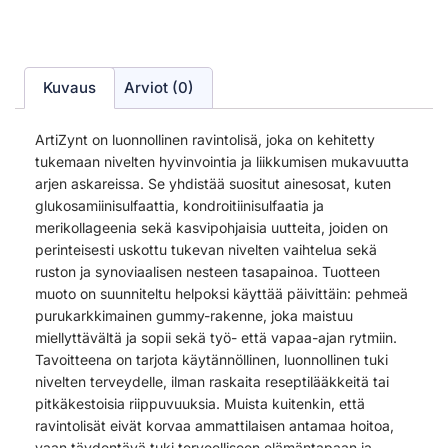
Kuvaus
Arviot (0)
ArtiZynt on luonnollinen ravintolisä, joka on kehitetty
tukemaan nivelten hyvinvointia ja liikkumisen mukavuutta
arjen askareissa. Se yhdistää suositut ainesosat, kuten
glukosamiinisulfaattia, kondroitiinisulfaatia ja
merikollageenia sekä kasvipohjaisia uutteita, joiden on
perinteisesti uskottu tukevan nivelten vaihtelua sekä
ruston ja synoviaalisen nesteen tasapainoa. Tuotteen
muoto on suunniteltu helpoksi käyttää päivittäin: pehmeä
purukarkkimainen gummy-rakenne, joka maistuu
miellyttävältä ja sopii sekä työ- että vapaa-ajan rytmiin.
Tavoitteena on tarjota käytännöllinen, luonnollinen tuki
nivelten terveydelle, ilman raskaita reseptilääkkeitä tai
pitkäkestoisia riippuvuuksia. Muista kuitenkin, että
ravintolisät eivät korvaa ammattilaisen antamaa hoitoa,
vaan täydentävä tuki terveelliseen elämäntapaan ja