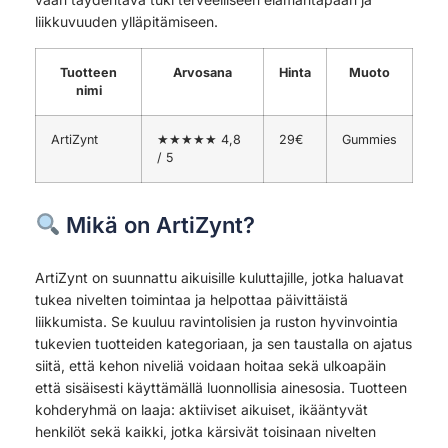
liikkuvuuden ylläpitämiseen.
Tuotteen
Arvosana
Hinta
Muoto
nimi
ArtiZynt
★★★★★ 4,8
29€
Gummies
/ 5
Mikä on ArtiZynt?
ArtiZynt on suunnattu aikuisille kuluttajille, jotka haluavat
tukea nivelten toimintaa ja helpottaa päivittäistä
liikkumista. Se kuuluu ravintolisien ja ruston hyvinvointia
tukevien tuotteiden kategoriaan, ja sen taustalla on ajatus
siitä, että kehon niveliä voidaan hoitaa sekä ulkoapäin
että sisäisesti käyttämällä luonnollisia ainesosia. Tuotteen
kohderyhmä on laaja: aktiiviset aikuiset, ikääntyvät
henkilöt sekä kaikki, jotka kärsivät toisinaan nivelten