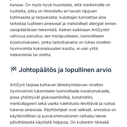
kanssa. On myös hyvä huomioida, että markkinoilla on
tuotteita, jotka on hinnoiteltu eri tavoin riippuen
kotimaasta ja tarjouksista; kuluttajan kannattaa aina
tarkistaa tuotteen ainesosat ja mahdolliset allergiat ennen
ostopäätöksen tekemistä. Kaiken kaikkiaan ArtiZyntin
vahvuus perustuu sen monipuoliseen, luonnolliseen
koostumukseen, jonka tarkoituksena on tukea nivelten
hyvinvointia kokonaisuuden kautta, ei vain yhtä
mekanismia tai oiretta.
Johtopäätös ja lopullinen arvio
ArtiZynt tarjoaa kattavan lähestymistavan nivelten
hyvinvoinnin tukemiseen luonnollisella koostumuksella,
jossa yhdistyvät glukosamiinilisä, kondroitiini,
merikollageeni sekä useita tulehdusta lievittäviä ja rustoa
tukevia ainesosia. Käyttöohjeet ovat selkeät, annostus on
käytännöllinen ja purukumimuotoinen ratkaisu tekee
päivittäisestä käytöstä helppoa. On kuitenkin tärkeää