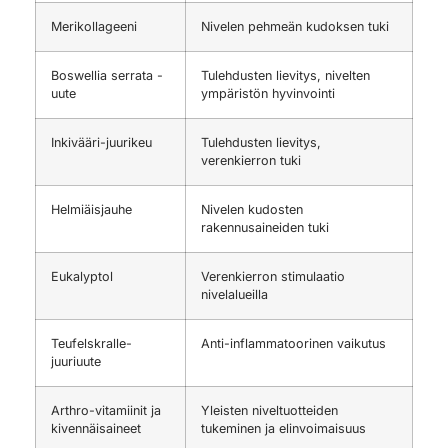
Merikollageeni
Nivelen pehmeän kudoksen tuki
Boswellia serrata -
Tulehdusten lievitys, nivelten
uute
ympäristön hyvinvointi
Inkivääri-juurikeu
Tulehdusten lievitys,
verenkierron tuki
Helmiäisjauhe
Nivelen kudosten
rakennusaineiden tuki
Eukalyptol
Verenkierron stimulaatio
nivelalueilla
Teufelskralle-
Anti-inflammatoorinen vaikutus
juuriuute
Arthro-vitamiinit ja
Yleisten niveltuotteiden
kivennäisaineet
tukeminen ja elinvoimaisuus