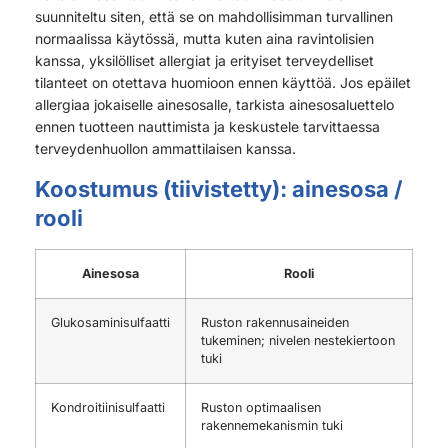
suunniteltu siten, että se on mahdollisimman turvallinen
normaalissa käytössä, mutta kuten aina ravintolisien
kanssa, yksilölliset allergiat ja erityiset terveydelliset
tilanteet on otettava huomioon ennen käyttöä. Jos epäilet
allergiaa jokaiselle ainesosalle, tarkista ainesosaluettelo
ennen tuotteen nauttimista ja keskustele tarvittaessa
terveydenhuollon ammattilaisen kanssa.
Koostumus (tiivistetty): ainesosa /
rooli
Ainesosa
Rooli
Glukosaminisulfaatti
Ruston rakennusaineiden
tukeminen; nivelen nestekiertoon
tuki
Kondroitiinisulfaatti
Ruston optimaalisen
rakennemekanismin tuki