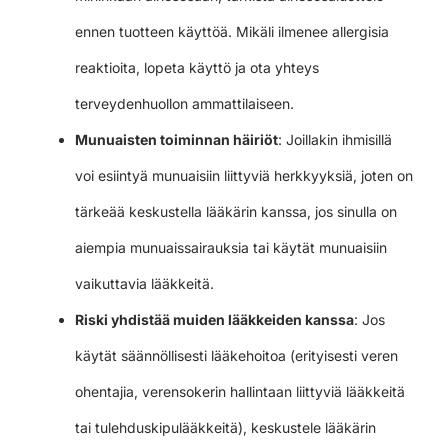
ennen tuotteen käyttöä. Mikäli ilmenee allergisia
reaktioita, lopeta käyttö ja ota yhteys
terveydenhuollon ammattilaiseen.
Munuaisten toiminnan häiriöt
: Joillakin ihmisillä
voi esiintyä munuaisiin liittyviä herkkyyksiä, joten on
tärkeää keskustella lääkärin kanssa, jos sinulla on
aiempia munuaissairauksia tai käytät munuaisiin
vaikuttavia lääkkeitä.
Riski yhdistää muiden lääkkeiden kanssa
: Jos
käytät säännöllisesti lääkehoitoa (erityisesti veren
ohentajia, verensokerin hallintaan liittyviä lääkkeitä
tai tulehduskipulääkkeitä), keskustele lääkärin