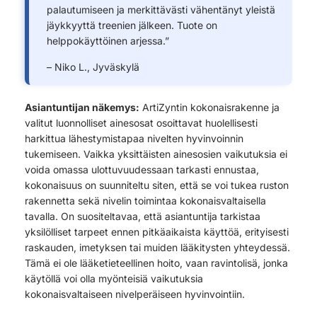
palautumiseen ja merkittävästi vähentänyt yleistä
jäykkyyttä treenien jälkeen. Tuote on
helppokäyttöinen arjessa.”
– Niko L., Jyväskylä
Asiantuntijan näkemys:
ArtiZyntin kokonaisrakenne ja
valitut luonnolliset ainesosat osoittavat huolellisesti
harkittua lähestymistapaa nivelten hyvinvoinnin
tukemiseen. Vaikka yksittäisten ainesosien vaikutuksia ei
voida omassa ulottuvuudessaan tarkasti ennustaa,
kokonaisuus on suunniteltu siten, että se voi tukea ruston
rakennetta sekä nivelin toimintaa kokonaisvaltaisella
tavalla. On suositeltavaa, että asiantuntija tarkistaa
yksilölliset tarpeet ennen pitkäaikaista käyttöä, erityisesti
raskauden, imetyksen tai muiden lääkitysten yhteydessä.
Tämä ei ole lääketieteellinen hoito, vaan ravintolisä, jonka
käytöllä voi olla myönteisiä vaikutuksia
kokonaisvaltaiseen nivelperäiseen hyvinvointiin.