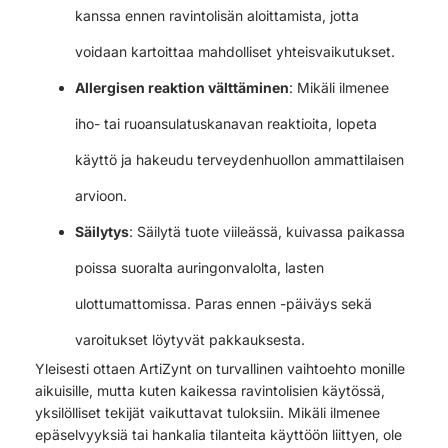
kanssa ennen ravintolisän aloittamista, jotta
voidaan kartoittaa mahdolliset yhteisvaikutukset.
Allergisen reaktion välttäminen
: Mikäli ilmenee
iho- tai ruoansulatuskanavan reaktioita, lopeta
käyttö ja hakeudu terveydenhuollon ammattilaisen
arvioon.
Säilytys
: Säilytä tuote viileässä, kuivassa paikassa
poissa suoralta auringonvalolta, lasten
ulottumattomissa. Paras ennen -päiväys sekä
varoitukset löytyvät pakkauksesta.
Yleisesti ottaen ArtiZynt on turvallinen vaihtoehto monille
aikuisille, mutta kuten kaikessa ravintolisien käytössä,
yksilölliset tekijät vaikuttavat tuloksiin. Mikäli ilmenee
epäselvyyksiä tai hankalia tilanteita käyttöön liittyen, ole