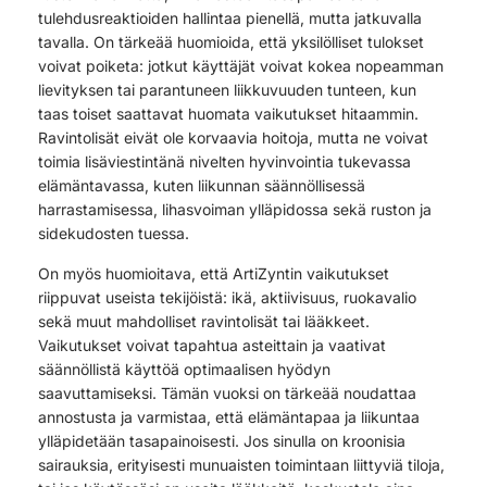
tulehdusreaktioiden hallintaa pienellä, mutta jatkuvalla
tavalla. On tärkeää huomioida, että yksilölliset tulokset
voivat poiketa: jotkut käyttäjät voivat kokea nopeamman
lievityksen tai parantuneen liikkuvuuden tunteen, kun
taas toiset saattavat huomata vaikutukset hitaammin.
Ravintolisät eivät ole korvaavia hoitoja, mutta ne voivat
toimia lisäviestintänä nivelten hyvinvointia tukevassa
elämäntavassa, kuten liikunnan säännöllisessä
harrastamisessa, lihasvoiman ylläpidossa sekä ruston ja
sidekudosten tuessa.
On myös huomioitava, että ArtiZyntin vaikutukset
riippuvat useista tekijöistä: ikä, aktiivisuus, ruokavalio
sekä muut mahdolliset ravintolisät tai lääkkeet.
Vaikutukset voivat tapahtua asteittain ja vaativat
säännöllistä käyttöä optimaalisen hyödyn
saavuttamiseksi. Tämän vuoksi on tärkeää noudattaa
annostusta ja varmistaa, että elämäntapaa ja liikuntaa
ylläpidetään tasapainoisesti. Jos sinulla on kroonisia
sairauksia, erityisesti munuaisten toimintaan liittyviä tiloja,