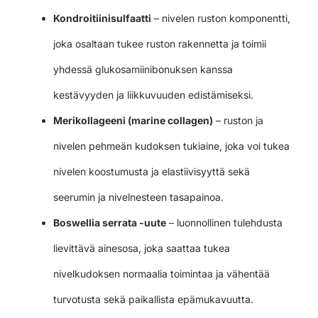
Kondroitiinisulfaatti
– nivelen ruston komponentti,
joka osaltaan tukee ruston rakennetta ja toimii
yhdessä glukosamiinibonuksen kanssa
kestävyyden ja liikkuvuuden edistämiseksi.
Merikollageeni (marine collagen)
– ruston ja
nivelen pehmeän kudoksen tukiaine, joka voi tukea
nivelen koostumusta ja elastiivisyyttä sekä
seerumin ja nivelnesteen tasapainoa.
Boswellia serrata -uute
– luonnollinen tulehdusta
lievittävä ainesosa, joka saattaa tukea
nivelkudoksen normaalia toimintaa ja vähentää
turvotusta sekä paikallista epämukavuutta.