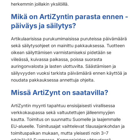
herkemmin joillakin yksilöillä.
Mikä on ArtiZyntin parasta ennen -
päiväys ja säilytys?
Artikulaarisissa purukumimaisissa puruteissa päivämäärä
sekä säilytysohjeet on mainittu pakkauksessa. Tuotteen
oikean säilyttämisen varmistamiseksi pidetään se
viileässä, kuivassa paikassa, poissa suorasta
auringonvalosta ja lasten ulottuvilta. Säästämisen ja
säilyvyyden vuoksi tarkista päivämäärä ennen käyttöä ja
noudata pakkauksessa annettuja ohjeita.
Missä ArtiZynt on saatavilla?
ArtiZyntin myynti tapahtuu ensisijaisesti virallisessa
verkkokaupassa sekä valtuutettujen jälleenmyyjien
kautta. Toimitus on suunnattu Suomelle ja laajemmalle
EU-alueelle. Toimitusajat vaihtelevat tilausajankohdan ja
toimituspaikan mukaan, mutta yleisesti noin 3–7
arkipäivää Suomessa. Kampanjoiden yhteydessä