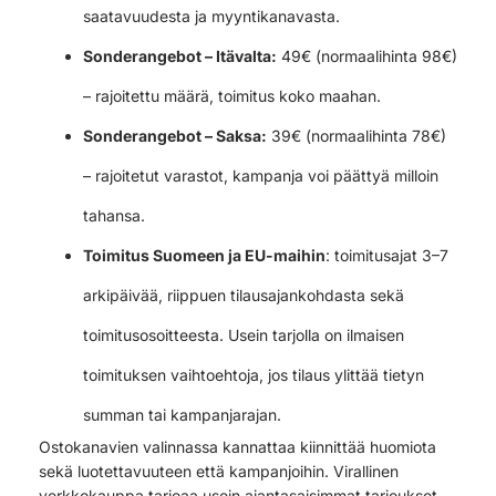
saatavuudesta ja myyntikanavasta.
Sonderangebot – Itävalta:
49€ (normaalihinta 98€)
– rajoitettu määrä, toimitus koko maahan.
Sonderangebot – Saksa:
39€ (normaalihinta 78€)
– rajoitetut varastot, kampanja voi päättyä milloin
tahansa.
Toimitus Suomeen ja EU-maihin
: toimitusajat 3–7
arkipäivää, riippuen tilausajankohdasta sekä
toimitusosoitteesta. Usein tarjolla on ilmaisen
toimituksen vaihtoehtoja, jos tilaus ylittää tietyn
summan tai kampanjarajan.
Ostokanavien valinnassa kannattaa kiinnittää huomiota
sekä luotettavuuteen että kampanjoihin. Virallinen
verkkokauppa tarjoaa usein ajantasaisimmat tarjoukset,