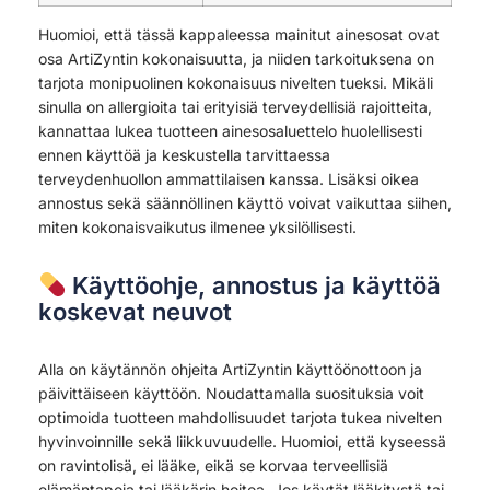
Huomioi, että tässä kappaleessa mainitut ainesosat ovat
osa ArtiZyntin kokonaisuutta, ja niiden tarkoituksena on
tarjota monipuolinen kokonaisuus nivelten tueksi. Mikäli
sinulla on allergioita tai erityisiä terveydellisiä rajoitteita,
kannattaa lukea tuotteen ainesosaluettelo huolellisesti
ennen käyttöä ja keskustella tarvittaessa
terveydenhuollon ammattilaisen kanssa. Lisäksi oikea
annostus sekä säännöllinen käyttö voivat vaikuttaa siihen,
miten kokonaisvaikutus ilmenee yksilöllisesti.
Käyttöohje, annostus ja käyttöä
koskevat neuvot
Alla on käytännön ohjeita ArtiZyntin käyttöönottoon ja
päivittäiseen käyttöön. Noudattamalla suosituksia voit
optimoida tuotteen mahdollisuudet tarjota tukea nivelten
hyvinvoinnille sekä liikkuvuudelle. Huomioi, että kyseessä
on ravintolisä, ei lääke, eikä se korvaa terveellisiä
elämäntapoja tai lääkärin hoitoa. Jos käytät lääkitystä tai