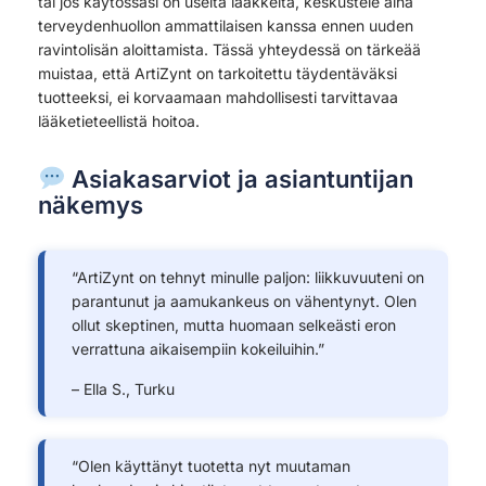
tai jos käytössäsi on useita lääkkeitä, keskustele aina
terveydenhuollon ammattilaisen kanssa ennen uuden
ravintolisän aloittamista. Tässä yhteydessä on tärkeää
muistaa, että ArtiZynt on tarkoitettu täydentäväksi
tuotteeksi, ei korvaamaan mahdollisesti tarvittavaa
lääketieteellistä hoitoa.
Asiakasarviot ja asiantuntijan
näkemys
“ArtiZynt on tehnyt minulle paljon: liikkuvuuteni on
parantunut ja aamukankeus on vähentynyt. Olen
ollut skeptinen, mutta huomaan selkeästi eron
verrattuna aikaisempiin kokeiluihin.”
– Ella S., Turku
“Olen käyttänyt tuotetta nyt muutaman