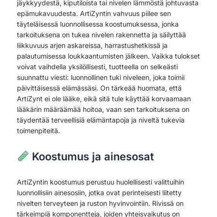
jäykkyydestä, kiputiloista tai nivelen lämmöstä johtuvasta
epämukavuudesta. ArtiZyntin vahvuus piilee sen
täyteläisessä luonnollisessa koostumuksessa, jonka
tarkoituksena on tukea nivelen rakennetta ja säilyttää
liikkuvuus arjen askareissa, harrastushetkissä ja
palautumisessa loukkaantumisten jälkeen. Vaikka tulokset
voivat vaihdella yksilöllisesti, tuotteella on selkeästi
suunnattu viesti: luonnollinen tuki niveleen, joka toimii
päivittäisessä elämässäsi. On tärkeää huomata, että
ArtiZynt ei ole lääke, eikä sitä tule käyttää korvaamaan
lääkärin määräämää hoitoa, vaan sen tarkoituksena on
täydentää terveellisiä elämäntapoja ja niveltä tukevia
toimenpiteitä.
Koostumus ja ainesosat
ArtiZyntin koostumus perustuu huolellisesti valittuihin
luonnollisiin ainesosiin, jotka ovat perinteisesti liitetty
nivelten terveyteen ja ruston hyvinvointiin. Rivissä on
tärkeimpiä komponentteja, joiden yhteisvaikutus on