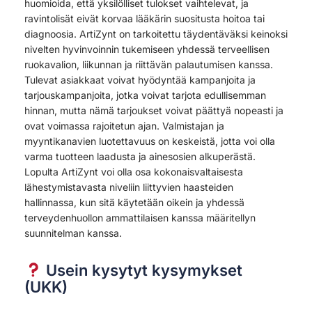
huomioida, että yksilölliset tulokset vaihtelevat, ja
ravintolisät eivät korvaa lääkärin suositusta hoitoa tai
diagnoosia. ArtiZynt on tarkoitettu täydentäväksi keinoksi
nivelten hyvinvoinnin tukemiseen yhdessä terveellisen
ruokavalion, liikunnan ja riittävän palautumisen kanssa.
Tulevat asiakkaat voivat hyödyntää kampanjoita ja
tarjouskampanjoita, jotka voivat tarjota edullisemman
hinnan, mutta nämä tarjoukset voivat päättyä nopeasti ja
ovat voimassa rajoitetun ajan. Valmistajan ja
myyntikanavien luotettavuus on keskeistä, jotta voi olla
varma tuotteen laadusta ja ainesosien alkuperästä.
Lopulta ArtiZynt voi olla osa kokonaisvaltaisesta
lähestymistavasta niveliin liittyvien haasteiden
hallinnassa, kun sitä käytetään oikein ja yhdessä
terveydenhuollon ammattilaisen kanssa määritellyn
suunnitelman kanssa.
Usein kysytyt kysymykset
(UKK)