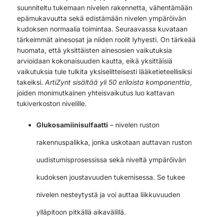
suunniteltu tukemaan nivelen rakennetta, vähentämään
epämukavuutta sekä edistämään nivelen ympäröivän
kudoksen normaalia toimintaa. Seuraavassa kuvataan
tärkeimmät ainesosat ja niiden roolit lyhyesti. On tärkeää
huomata, että yksittäisten ainesosien vaikutuksia
arvioidaan kokonaisuuden kautta, eikä yksittäisiä
vaikutuksia tule tulkita yksiselitteisesti lääketieteellisiksi
takeiksi.
ArtiZynt sisältää yli 50 erilaista komponenttia
,
joiden monimutkainen yhteisvaikutus luo kattavan
tukiverkoston nivelille.
Glukosamiinisulfaatti
– nivelen ruston
rakennuspalikka, jonka uskotaan auttavan ruston
uudistumisprosessissa sekä niveltä ympäröivän
kudoksen joustavuuden tukemisessa. Se tukee
nivelen nesteytystä ja voi auttaa liikkuvuuden
ylläpitoon pitkällä aikavälillä.