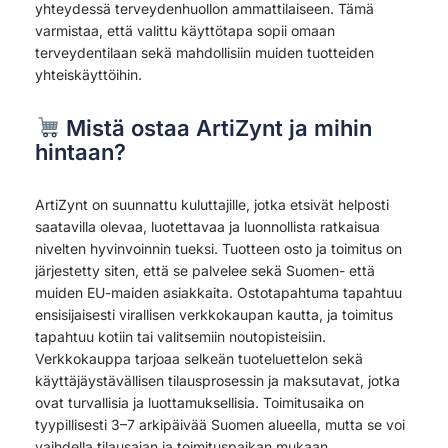
yhteydessä terveydenhuollon ammattilaiseen. Tämä
varmistaa, että valittu käyttötapa sopii omaan
terveydentilaan sekä mahdollisiin muiden tuotteiden
yhteiskäyttöihin.
Mistä ostaa ArtiZynt ja mihin
hintaan?
ArtiZynt on suunnattu kuluttajille, jotka etsivät helposti
saatavilla olevaa, luotettavaa ja luonnollista ratkaisua
nivelten hyvinvoinnin tueksi. Tuotteen osto ja toimitus on
järjestetty siten, että se palvelee sekä Suomen- että
muiden EU-maiden asiakkaita. Ostotapahtuma tapahtuu
ensisijaisesti virallisen verkkokaupan kautta, ja toimitus
tapahtuu kotiin tai valitsemiin noutopisteisiin.
Verkkokauppa tarjoaa selkeän tuoteluettelon sekä
käyttäjäystävällisen tilausprosessin ja maksutavat, jotka
ovat turvallisia ja luottamuksellisia. Toimitusaika on
tyypillisesti 3–7 arkipäivää Suomen alueella, mutta se voi
vaihdella tilausajan ja toimituspaikan mukaan.