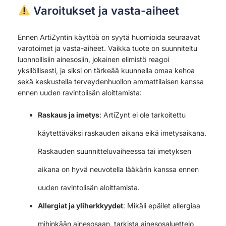
Varoitukset ja vasta-aiheet
Ennen ArtiZyntin käyttöä on syytä huomioida seuraavat
varotoimet ja vasta-aiheet. Vaikka tuote on suunniteltu
luonnollisiin ainesosiin, jokainen elimistö reagoi
yksilöllisesti, ja siksi on tärkeää kuunnella omaa kehoa
sekä keskustella terveydenhuollon ammattilaisen kanssa
ennen uuden ravintolisän aloittamista:
Raskaus ja imetys
: ArtiZynt ei ole tarkoitettu
käytettäväksi raskauden aikana eikä imetysaikana.
Raskauden suunnitteluvaiheessa tai imetyksen
aikana on hyvä neuvotella lääkärin kanssa ennen
uuden ravintolisän aloittamista.
Allergiat ja yliherkkyydet
: Mikäli epäilet allergiaa
mihinkään ainesosaan, tarkista ainesosaluettelo