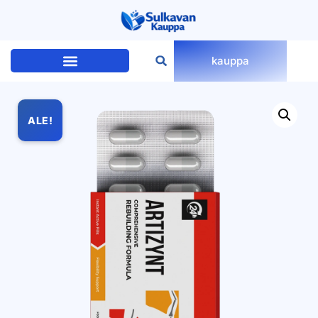
kauppa
ALE!