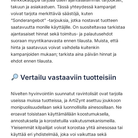
takuun ja asiakastuen. Tässä yhteydessä kampanjat
voivat tarjota merkittäviä säästöjä, kuten
“Sonderangebot” -tarjouksia, jotka nostavat tuotteen
saatavuutta monille käyttäjille. On suositeltavaa tarkistaa
ajantasaiset hinnat sekä toimitus- ja palautusehdot
suoraan myyntikanavasta ennen tilausta. Muista, että
hinta ja saatavuus voivat vaihdella kuitenkin
kampanjoiden mukaan; tarkista aina päivän hinnat ja
ehdot ennen tilausta.
Vertailu vastaaviin tuotteisiin
Nivelten hyvinvointiin suunnatut ravintolisät ovat tarjolla
useissa muissa tuotteissa, ja ArtiZynt asettuu joukkoon
monipuolisuudellaan sekä luonnollisilla ainesosillaan. Ne
eroavat toisistaan käyttämällään koostumuksella,
annostuksella ja korostetuilla vaikutusmekanismeilla.
Yleisemmät kilpailijat voivat korostaa yhtä ainesosaa tai
käyttää eri yhdistelmää, joka voi vaikuttaa sekä