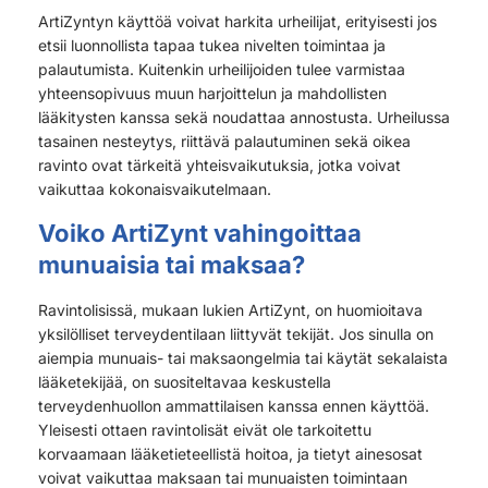
ArtiZyntyn käyttöä voivat harkita urheilijat, erityisesti jos
etsii luonnollista tapaa tukea nivelten toimintaa ja
palautumista. Kuitenkin urheilijoiden tulee varmistaa
yhteensopivuus muun harjoittelun ja mahdollisten
lääkitysten kanssa sekä noudattaa annostusta. Urheilussa
tasainen nesteytys, riittävä palautuminen sekä oikea
ravinto ovat tärkeitä yhteisvaikutuksia, jotka voivat
vaikuttaa kokonaisvaikutelmaan.
Voiko ArtiZynt vahingoittaa
munuaisia tai maksaa?
Ravintolisissä, mukaan lukien ArtiZynt, on huomioitava
yksilölliset terveydentilaan liittyvät tekijät. Jos sinulla on
aiempia munuais- tai maksaongelmia tai käytät sekalaista
lääketekijää, on suositeltavaa keskustella
terveydenhuollon ammattilaisen kanssa ennen käyttöä.
Yleisesti ottaen ravintolisät eivät ole tarkoitettu
korvaamaan lääketieteellistä hoitoa, ja tietyt ainesosat
voivat vaikuttaa maksaan tai munuaisten toimintaan