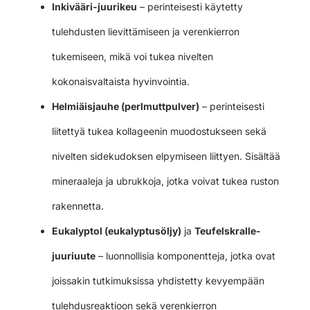
Inkivääri-juurikeu
– perinteisesti käytetty
tulehdusten lievittämiseen ja verenkierron
tukemiseen, mikä voi tukea nivelten
kokonaisvaltaista hyvinvointia.
Helmiäisjauhe (perlmuttpulver)
– perinteisesti
liitettyä tukea kollageenin muodostukseen sekä
nivelten sidekudoksen elpymiseen liittyen. Sisältää
mineraaleja ja ubrukkoja, jotka voivat tukea ruston
rakennetta.
Eukalyptol (eukalyptusöljy)
ja
Teufelskralle-
juuriuute
– luonnollisia komponentteja, jotka ovat
joissakin tutkimuksissa yhdistetty kevyempään
tulehdusreaktioon sekä verenkierron