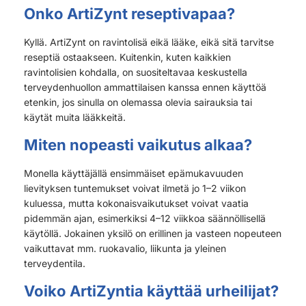
Onko ArtiZynt reseptivapaa?
Kyllä. ArtiZynt on ravintolisä eikä lääke, eikä sitä tarvitse
reseptiä ostaakseen. Kuitenkin, kuten kaikkien
ravintolisien kohdalla, on suositeltavaa keskustella
terveydenhuollon ammattilaisen kanssa ennen käyttöä
etenkin, jos sinulla on olemassa olevia sairauksia tai
käytät muita lääkkeitä.
Miten nopeasti vaikutus alkaa?
Monella käyttäjällä ensimmäiset epämukavuuden
lievityksen tuntemukset voivat ilmetä jo 1–2 viikon
kuluessa, mutta kokonaisvaikutukset voivat vaatia
pidemmän ajan, esimerkiksi 4–12 viikkoa säännöllisellä
käytöllä. Jokainen yksilö on erillinen ja vasteen nopeuteen
vaikuttavat mm. ruokavalio, liikunta ja yleinen
terveydentila.
Voiko ArtiZyntia käyttää urheilijat?