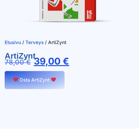
Etusivu
/
Terveys
/ ArtiZynt
ArtiZynt
39,00
€
78,00
€
Osta ArtiZynt