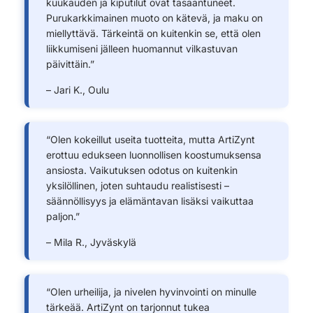
kuukauden ja kiputilut ovat tasaantuneet.
Purukarkkimainen muoto on kätevä, ja maku on
miellyttävä. Tärkeintä on kuitenkin se, että olen
liikkumiseni jälleen huomannut vilkastuvan
päivittäin.”
– Jari K., Oulu
“Olen kokeillut useita tuotteita, mutta ArtiZynt
erottuu edukseen luonnollisen koostumuksensa
ansiosta. Vaikutuksen odotus on kuitenkin
yksilöllinen, joten suhtaudu realistisesti –
säännöllisyys ja elämäntavan lisäksi vaikuttaa
paljon.”
– Mila R., Jyväskylä
“Olen urheilija, ja nivelen hyvinvointi on minulle
tärkeää. ArtiZynt on tarjonnut tukea