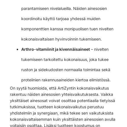
parantamiseen nivelalueilla. Näiden ainesosien
koordinoitu käyttö tarjoaa yhdessä muiden
komponenttien kanssa monipuolisen tuen nivelten
kokonaisvaltaisen hyvinvoinnin tukemiseen.
Arthro-vitamiinit ja kivennäisaineet
– nivelten
tukemiseen tarkoitettu kokonaisuus, joka tukee
ruston ja sidekudosten normaalia toimintaa sekä
proteiinien rakennusaineiden kiertoa elimistössä.
On syytä huomioida, että ArtiZyntin kokonaisvaikutus
rakentuu näiden ainesosien yhteisvaikutuksesta. Vaikka
yksittäiset ainesosat voivat osoittaa potentiaalia tietyissä
tutkimuksissa, tuotteen kokonaisvaikutus perustuu
yhdistelmiin ja synergiaan, mikä tekee sen vaikutuksista
kokonaisvaltaisemman kuin yksittäisten ainesosien avulla
voitaisiin osoittaa. Lisäksi tuotteen koostumus on