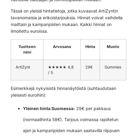
Tässä on yleisiä hintatietoja, jotka kuvaavat ArtiZyntin
tavanomaisia ja erikoistarjouksia. Hinnat voivat vaihdella
maittain ja kampanjoiden mukaan. Kaikki hinnat on
ilmoitettu euroissa.
Tuotteen
Arvosana
Hinta
Muoto
nimi
ArtiZynt
★★★★★ 4,8
29€
Gummies
/ 5
Esimerkkejä nykyisistä hinnanäytöistä (suhtaudutaan
yleisesti euroihin):
Yleinen hinta Suomessa:
29€ per pakkaus
(normaalihinta 58€). Tarjous voimassa rajoitetun
ajan ja kampanjoiden mukaan saatavilla riippuen