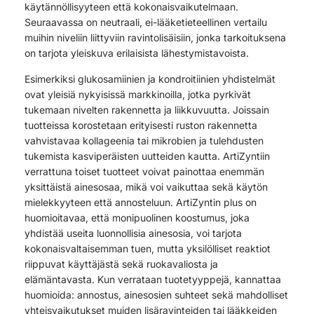
käytännöllisyyteen että kokonaisvaikutelmaan.
Seuraavassa on neutraali, ei-lääketieteellinen vertailu
muihin niveliin liittyviin ravintolisäisiin, jonka tarkoituksena
on tarjota yleiskuva erilaisista lähestymistavoista.
Esimerkiksi glukosamiinien ja kondroitiinien yhdistelmät
ovat yleisiä nykyisissä markkinoilla, jotka pyrkivät
tukemaan nivelten rakennetta ja liikkuvuutta. Joissain
tuotteissa korostetaan erityisesti ruston rakennetta
vahvistavaa kollageenia tai mikrobien ja tulehdusten
tukemista kasviperäisten uutteiden kautta. ArtiZyntiin
verrattuna toiset tuotteet voivat painottaa enemmän
yksittäistä ainesosaa, mikä voi vaikuttaa sekä käytön
mielekkyyteen että annosteluun. ArtiZyntin plus on
huomioitavaa, että monipuolinen koostumus, joka
yhdistää useita luonnollisia ainesosia, voi tarjota
kokonaisvaltaisemman tuen, mutta yksilölliset reaktiot
riippuvat käyttäjästä sekä ruokavaliosta ja
elämäntavasta. Kun verrataan tuotetyyppejä, kannattaa
huomioida: annostus, ainesosien suhteet sekä mahdolliset
yhteisvaikutukset muiden lisäravinteiden tai lääkkeiden