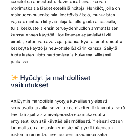
suositeltua annostusta. Ravintolisät eivät korvaa
monimutkaisia lääketieteellisiä hoitoja. Henkilöt, joilla on
raskauden suunnitelmia, imettäviä äitejä, munuaisten
vajaatoimintaan liittyviä tiloja tai allergioita ainesosille,
tulisi keskustella ensin terveydenhuollon ammattilaisen
kanssa ennen käyttöä. Jos ilmenee epämiellyttäviä
oireita, kuten vatsavaivoja, päänsärkyä tai unettomuutta,
keskeytä käyttö ja neuvottele lääkärin kanssa. Säilytä
tuote lasten ulottumattomissa ja kuivassa, viileässä
paikassa.
Hyödyt ja mahdolliset
vaikutukset
ArtiZyntin mahdollisia hyötyjä kuvaillaan yleisesti
seuraavalla tavalla: se voi tukea nivelten liikkuvuutta sekä
lievittää ajoittaista nivelperäistä epämukavuutta,
erityisesti kun sitä käyttää säännöllisesti. Yleisesti ottaen
luonnollisten ainesosien yhdistelmä pyrkii tukemaan
ruston rakennetta, nivelnesteen tasapainoa sekä