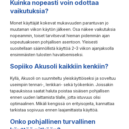
Kuinka nopeasti voin odottaa
vaikutuksia?
Monet käyttäjät kokevat mukavuuden parantuvan jo
muutaman viikon käytön jälkeen. Osa näkee vaikutuksia
nopeammin, toiset tarvitsevat hieman pidemmän ajan
sopeutuakseen pohjallisen asentoon. Yleisesti
suositellaan säännöllistä käyttöä 2–3 viikon ajanjaksolla
ensimmäisten tulosten havaitsemiseksi.
Sopiiko Akusoli kaikkiin kenkiin?
Kyllä, Akusoli on suunniteltu yleiskäyttöiseksi ja soveltuu
useimpiin tennari-, lenkkari- sekä työkenkiin. Joissakin
tapauksissa saatat haluta poistaa sisäisen pohjallisen
ennen uuden laittamista tilalle, jotta istuvuus olisi
optimaalinen. Mikäli kengissä on erityisojeita, kannattaa
tarkistaa sopivuus ennen laajamittaista käyttöä.
Onko pohjallinen turvallinen