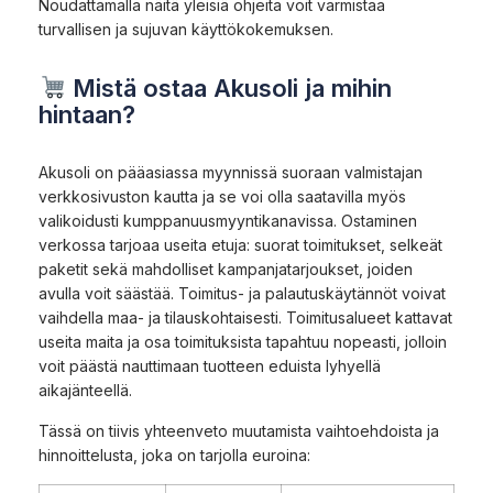
Noudattamalla näitä yleisiä ohjeita voit varmistaa
turvallisen ja sujuvan käyttökokemuksen.
Mistä ostaa Akusoli ja mihin
hintaan?
Akusoli on pääasiassa myynnissä suoraan valmistajan
verkkosivuston kautta ja se voi olla saatavilla myös
valikoidusti kumppanuusmyyntikanavissa. Ostaminen
verkossa tarjoaa useita etuja: suorat toimitukset, selkeät
paketit sekä mahdolliset kampanjatarjoukset, joiden
avulla voit säästää. Toimitus- ja palautuskäytännöt voivat
vaihdella maa- ja tilauskohtaisesti. Toimitusalueet kattavat
useita maita ja osa toimituksista tapahtuu nopeasti, jolloin
voit päästä nauttimaan tuotteen eduista lyhyellä
aikajänteellä.
Tässä on tiivis yhteenveto muutamista vaihtoehdoista ja
hinnoittelusta, joka on tarjolla euroina: