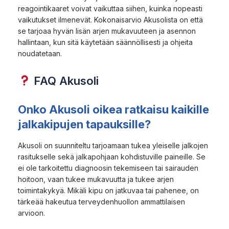
reagointikaaret voivat vaikuttaa siihen, kuinka nopeasti
vaikutukset ilmenevät. Kokonaisarvio Akusolista on että
se tarjoaa hyvän lisän arjen mukavuuteen ja asennon
hallintaan, kun sitä käytetään säännöllisesti ja ohjeita
noudatetaan.
FAQ Akusoli
Onko Akusoli oikea ratkaisu kaikille
jalkakipujen tapauksille?
Akusoli on suunniteltu tarjoamaan tukea yleiselle jalkojen
rasitukselle sekä jalkapohjaan kohdistuville paineille. Se
ei ole tarkoitettu diagnoosin tekemiseen tai sairauden
hoitoon, vaan tukee mukavuutta ja tukee arjen
toimintakykyä. Mikäli kipu on jatkuvaa tai pahenee, on
tärkeää hakeutua terveydenhuollon ammattilaisen
arvioon.