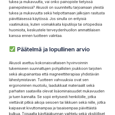
tukea ja mukavuutta, vai onko painopiste tietyissä
painepisteissä? Akusoli on suunniteltu tarjoamaan yleistä
tukea ja mukavuutta sekä helpottamaan jalkojen rasitusta
päivittäisessä käytössä. Jos sinulla on erityisiä
vaatimuksia, kuten voimakkaita kiputiloja tai ortopedisia
huomioita, keskustele terveydenhuollon ammattilaisen
kanssa ennen tuotteen valintaa.
Päätelmä ja lopullinen arvio
Akusoli asettuu kokonaisvaltaisen hyvinvoinnin
tukemiseen suunnattujen pohjallisten joukkoon tarjoten
sekä akupainantaa että magneettiterapiaa yhdistävän
lähestymistavan. Tuotteen vahvuuksia ovat sen
ergonominen muotoilu, laadukkaat materiaalit sekä
parhaiten saatavilla olevat lisäominaisuudet mukavuuden
ja tuen kannalta. Se sopii erityisesti henkilöille, jotka
viettävät pitkiä aikoja seisoen tai liikkuen sekä niille, jotka
kaipaavat kivuttomampaa ja tasaisempaa päivittäistä
kulkua. Toisaalta käyttäjäkunnan vaihtelu sekä yksilölliset