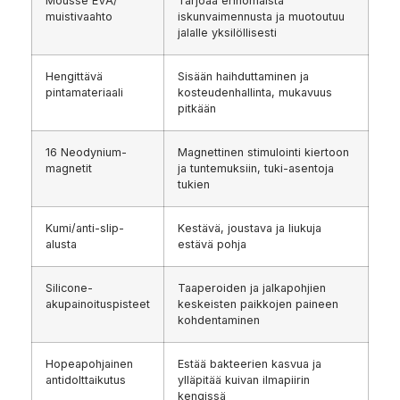
Mousse EVA/
Tarjoaa erinomaista
muistivaahto
iskunvaimennusta ja muotoutuu
jalalle yksilöllisesti
Hengittävä
Sisään haihduttaminen ja
pintamateriaali
kosteudenhallinta, mukavuus
pitkään
16 Neodynium-
Magnettinen stimulointi kiertoon
magnetit
ja tuntemuksiin, tuki-asentoja
tukien
Kumi/anti-slip-
Kestävä, joustava ja liukuja
alusta
estävä pohja
Silicone-
Taaperoiden ja jalkapohjien
akupainoituspisteet
keskeisten paikkojen paineen
kohdentaminen
Hopeapohjainen
Estää bakteerien kasvua ja
antidolttaikutus
ylläpitää kuivan ilmapiirin
kengissä