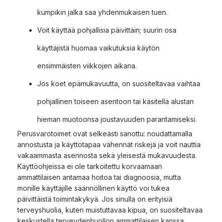
kumpikin jalka saa yhdenmukaisen tuen.
Voit käyttää pohjallisia päivittäin; suurin osa
käyttäjistä huomaa vaikutuksia käytön
ensimmäisten viikkojen aikana.
Jos koet epämukavuutta, on suositeltavaa vaihtaa
pohjallinen toiseen asentoon tai käsitellä alustan
hieman muotoonsa joustavuuden parantamiseksi.
Perusvarotoimet ovat selkeästi sanottu: noudattamalla
annostusta ja käyttötapaa vähennät riskejä ja voit nauttia
vakaammasta asennosta sekä yleisestä mukavuudesta.
Käyttöohjeissa ei ole tarkoitettu korvaamaan
ammattilaisen antamaa hoitoa tai diagnoosia, mutta
monille käyttäjille säännöllinen käyttö voi tukea
päivittäistä toimintakykyä. Jos sinulla on erityisiä
terveyshuolia, kuten muistuttavaa kipua, on suositeltavaa
keskustella terveydenhuollon ammattilaisen kanssa