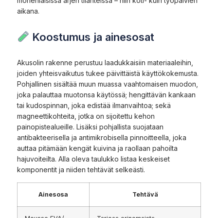
monenlaisissa arjen tilanteissa – niin koti- kuin työpäivien
aikana.
Koostumus ja ainesosat
Akusolin rakenne perustuu laadukkaisiin materiaaleihin,
joiden yhteisvaikutus tukee päivittäistä käyttökokemusta.
Pohjallinen sisältää muun muassa vaahtomaisen muodon,
joka palauttaa muotonsa käytössä; hengittävän kankaan
tai kudospinnan, joka edistää ilmanvaihtoa; sekä
magneettikohteita, jotka on sijoitettu kehon
painopistealueille. Lisäksi pohjallista suojataan
antibakteerisella ja antimikrobisella pinnoitteella, joka
auttaa pitämään kengät kuivina ja raollaan pahoilta
hajuvoiteilta. Alla oleva taulukko listaa keskeiset
komponentit ja niiden tehtävät selkeästi.
Ainesosa
Tehtävä