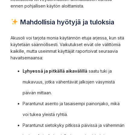
ennen pohjallisen käytön aloittamista.
Mahdollisia hyötyjä ja tuloksia
Akusoli voi tarjota monia käytännön etuja arjessa, kun sitä
käytetään säännöllisesti. Vaikutukset eivät ole välittömiä
kaikille, mutta useimmat käyttäjät raportoivat seuraavia
havaitsemaansa:
Lyhyessä ja pitkällä aikavälillä
saatu tuki ja
mukavuus, jotka vähentävät jalkojen väsymistä
päivän mittaan.
Parantunut asento ja tasaisempi painonjako, mikä
voi tukea yleistä ryhtiä.
Parantunut sietokyky pitkissä päivissä ja vähemmän