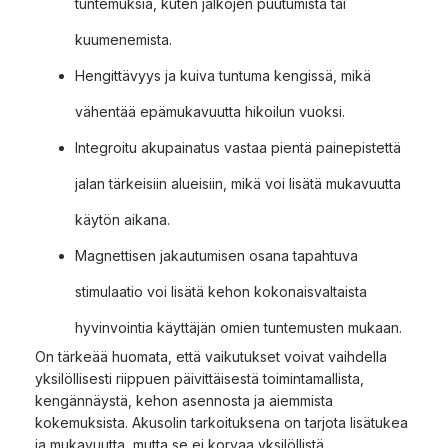
tuntemuksia, kuten jalkojen puutumista tai
kuumenemista.
Hengittävyys ja kuiva tuntuma kengissä, mikä
vähentää epämukavuutta hikoilun vuoksi.
Integroitu akupainatus vastaa pientä painepistettä
jalan tärkeisiin alueisiin, mikä voi lisätä mukavuutta
käytön aikana.
Magnettisen jakautumisen osana tapahtuva
stimulaatio voi lisätä kehon kokonaisvaltaista
hyvinvointia käyttäjän omien tuntemusten mukaan.
On tärkeää huomata, että vaikutukset voivat vaihdella
yksilöllisesti riippuen päivittäisestä toimintamallista,
kengännäystä, kehon asennosta ja aiemmista
kokemuksista. Akusolin tarkoituksena on tarjota lisätukea
ja mukavuutta, mutta se ei korvaa yksilöllistä