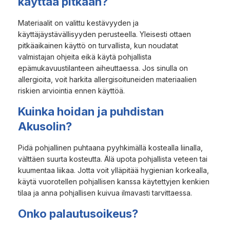
käyttää pitkään?
Materiaalit on valittu kestävyyden ja
käyttäjäystävällisyyden perusteella. Yleisesti ottaen
pitkäaikainen käyttö on turvallista, kun noudatat
valmistajan ohjeita eikä käytä pohjallista
epämukavuustilanteen aiheuttaessa. Jos sinulla on
allergioita, voit harkita allergisoituneiden materiaalien
riskien arviointia ennen käyttöä.
Kuinka hoidan ja puhdistan
Akusolin?
Pidä pohjallinen puhtaana pyyhkimällä kostealla liinalla,
välttäen suurta kosteutta. Älä upota pohjallista veteen tai
kuumentaa liikaa. Jotta voit ylläpitää hygienian korkealla,
käytä vuorotellen pohjallisen kanssa käytettyjen kenkien
tilaa ja anna pohjallisen kuivua ilmavasti tarvittaessa.
Onko palautusoikeus?