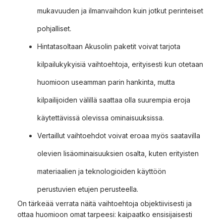
mukavuuden ja ilmanvaihdon kuin jotkut perinteiset
pohjalliset.
Hintatasoltaan Akusolin paketit voivat tarjota
kilpailukykyisiä vaihtoehtoja, erityisesti kun otetaan
huomioon useamman parin hankinta, mutta
kilpailijoiden välillä saattaa olla suurempia eroja
käytettävissä olevissa ominaisuuksissa.
Vertaillut vaihtoehdot voivat eroaa myös saatavilla
olevien lisäominaisuuksien osalta, kuten erityisten
materiaalien ja teknologioiden käyttöön
perustuvien etujen perusteella.
On tärkeää verrata näitä vaihtoehtoja objektiivisesti ja
ottaa huomioon omat tarpeesi: kaipaatko ensisijaisesti