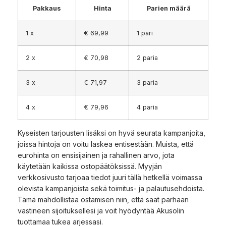
Pakkaus
Hinta
Parien määrä
1 x
€ 69,99
1 pari
2 x
€ 70,98
2 paria
3 x
€ 71,97
3 paria
4 x
€ 79,96
4 paria
Kyseisten tarjousten lisäksi on hyvä seurata kampanjoita,
joissa hintoja on voitu laskea entisestään. Muista, että
eurohinta on ensisijainen ja rahallinen arvo, jota
käytetään kaikissa ostopäätöksissä. Myyjän
verkkosivusto tarjoaa tiedot juuri tällä hetkellä voimassa
olevista kampanjoista sekä toimitus- ja palautusehdoista.
Tämä mahdollistaa ostamisen niin, että saat parhaan
vastineen sijoituksellesi ja voit hyödyntää Akusolin
tuottamaa tukea arjessasi.