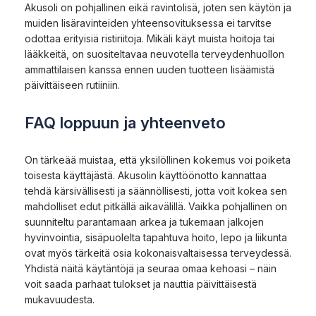
Akusoli on pohjallinen eikä ravintolisä, joten sen käytön ja
muiden lisäravinteiden yhteensovituksessa ei tarvitse
odottaa erityisiä ristiriitoja. Mikäli käyt muista hoitoja tai
lääkkeitä, on suositeltavaa neuvotella terveydenhuollon
ammattilaisen kanssa ennen uuden tuotteen lisäämistä
päivittäiseen rutiiniin.
FAQ loppuun ja yhteenveto
On tärkeää muistaa, että yksilöllinen kokemus voi poiketa
toisesta käyttäjästä. Akusolin käyttöönotto kannattaa
tehdä kärsivällisesti ja säännöllisesti, jotta voit kokea sen
mahdolliset edut pitkällä aikavälillä. Vaikka pohjallinen on
suunniteltu parantamaan arkea ja tukemaan jalkojen
hyvinvointia, sisäpuolelta tapahtuva hoito, lepo ja liikunta
ovat myös tärkeitä osia kokonaisvaltaisessa terveydessä.
Yhdistä näitä käytäntöjä ja seuraa omaa kehoasi – näin
voit saada parhaat tulokset ja nauttia päivittäisestä
mukavuudesta.