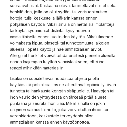
seuraavat asiat. Raskaana olevat tai imettävät naiset sekä
henkilöiden, joilla on ollut sydän- tai verisuonitautien
hoitoja, tulisi keskustella lääkärin kanssa ennen
pohjallisen käyttöä. Mikäli sinulla on metallisia implantteja
tai käytät sydämentahdistinta, kysy neuvoa
ammattilaiselta ennen tuotteiden käyttöä. Mikäli ilmenee
voimakasta kipua, pinsetti- tai tunnottomuutta jalkojen
alueella, lopeta käyttö ja hae ammattilaisen arviot.
Allergiset henkilöt voivat tehdä ensitesti pienellä alueella
ennen laajempaa käyttöä varmistaakseen, ettei iho
reagoi mihinkään materiaaliin.
Lisäksi on suositeltavaa noudattaa ohjeita ja olla
käyttämättä pohjallisia, jos ne aiheuttavat epämiellyttävää
tunnetta tai hankausta kengän sisäpuolelle. Haavojen tai
ihon vaurioiden yhteydessä on tärkeää pitää alueet
puhtaana ja seurata ihon tilaa. Mikäli sinulla on jokin
erityinen sairaus tai hoito, joka voi vaikuttaa ihoon tai
verenkiertoon, keskustele terveydenhuollon
ammattilaisen kanssa ennen käyttöönottoa.