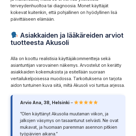
terveydenhuoltoa tai diagnoosia. Monet käyttäjät
kokevat kuitenkin, että pohjallinen on hyödyllinen lisä
päivittäiseen elämään.
Asiakkaiden ja lääkäreiden arviot
tuotteesta Akusoli
Alla on koottu realistisia käyttäjäkommentteja sekä
asiantuntijan varovainen näkemys. Arvostelut on kerätty
asiakkaiden kokemuksista ja esitellään suoraan
vertailukelpoisessa muodossa. Tarkoituksena on tarjota
aidon tuntuinen kuva siitä, miltä Akusoli voi tuntua arjessa.
Arvio Ana, 38, Helsinki
–
”Olen käyttänyt Akusolia muutaman viikon, ja
jalkojen väsymys on tasaantunut selvästi. Ne ovat
mukavat, ja huomaan paremman asennon pitkien
työpäivien aikana.”