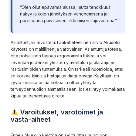
”Olen ollut epävarma alussa, mutta tehokkuus
näkyy jalkojen jännityksen vähenemisenä ja
parempana päivittäisen liikkumisen sujuvuutena.”
Asiantuntijan arvostelu: Lääketieteellinen arvio Akusolin
käytöstä on maltillinen ja varovainen. Asiantuntija toteaa,
että pohjallinen tarjoaa ergonomista tukea ja voi
lieventää joidenkin yleisten ylävartalon ja alaraajojen
rasitusilmiöiden tuntemuksia. On tärkeää huomioida, ettei
se korvaa kliinisiä hoitoja tai diagnooseja. Käyttäjän on
syytä seurata omaa kehoa ja ottaa yhteyttä
terveydenhuollon ammattilaiseen, jos esiintyy voimakasta
kipua tai pahentuvia oireita.
Varoitukset, varotoimet ja
vasta-aiheet
Ennen Akusolin käyttöä on syytä ottaa huomioon