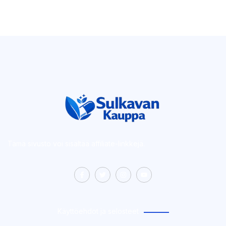
Tämä sivusto voi sisältää affiliate-linkkejä.
Käyttöehdot ja selosteet