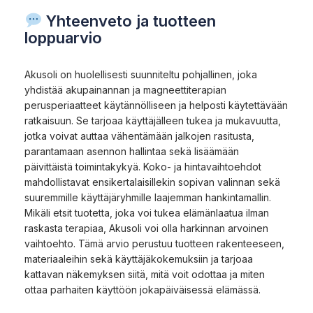
Yhteenveto ja tuotteen
loppuarvio
Akusoli on huolellisesti suunniteltu pohjallinen, joka
yhdistää akupainannan ja magneettiterapian
perusperiaatteet käytännölliseen ja helposti käytettävään
ratkaisuun. Se tarjoaa käyttäjälleen tukea ja mukavuutta,
jotka voivat auttaa vähentämään jalkojen rasitusta,
parantamaan asennon hallintaa sekä lisäämään
päivittäistä toimintakykyä. Koko- ja hintavaihtoehdot
mahdollistavat ensikertalaisillekin sopivan valinnan sekä
suuremmille käyttäjäryhmille laajemman hankintamallin.
Mikäli etsit tuotetta, joka voi tukea elämänlaatua ilman
raskasta terapiaa, Akusoli voi olla harkinnan arvoinen
vaihtoehto. Tämä arvio perustuu tuotteen rakenteeseen,
materiaaleihin sekä käyttäjäkokemuksiin ja tarjoaa
kattavan näkemyksen siitä, mitä voit odottaa ja miten
ottaa parhaiten käyttöön jokapäiväisessä elämässä.