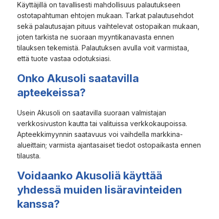
Käyttäjillä on tavallisesti mahdollisuus palautukseen
ostotapahtuman ehtojen mukaan. Tarkat palautusehdot
sekä palautusajan pituus vaihtelevat ostopaikan mukaan,
joten tarkista ne suoraan myyntikanavasta ennen
tilauksen tekemistä. Palautuksen avulla voit varmistaa,
että tuote vastaa odotuksiasi.
Onko Akusoli saatavilla
apteekeissa?
Usein Akusoli on saatavilla suoraan valmistajan
verkkosivuston kautta tai valituissa verkkokaupoissa.
Apteekkimyynnin saatavuus voi vaihdella markkina-
alueittain; varmista ajantasaiset tiedot ostopaikasta ennen
tilausta.
Voidaanko Akusoliä käyttää
yhdessä muiden lisäravinteiden
kanssa?