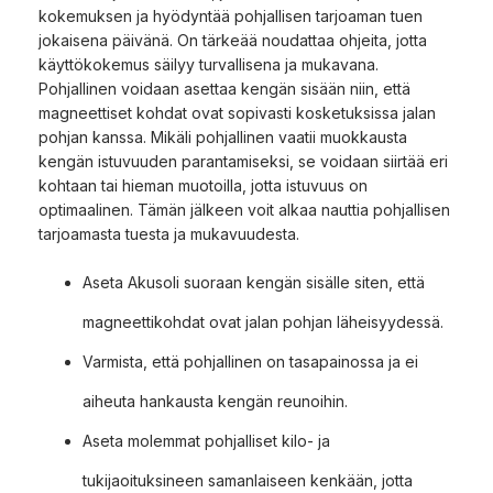
kokemuksen ja hyödyntää pohjallisen tarjoaman tuen
jokaisena päivänä. On tärkeää noudattaa ohjeita, jotta
käyttökokemus säilyy turvallisena ja mukavana.
Pohjallinen voidaan asettaa kengän sisään niin, että
magneettiset kohdat ovat sopivasti kosketuksissa jalan
pohjan kanssa. Mikäli pohjallinen vaatii muokkausta
kengän istuvuuden parantamiseksi, se voidaan siirtää eri
kohtaan tai hieman muotoilla, jotta istuvuus on
optimaalinen. Tämän jälkeen voit alkaa nauttia pohjallisen
tarjoamasta tuesta ja mukavuudesta.
Aseta Akusoli suoraan kengän sisälle siten, että
magneettikohdat ovat jalan pohjan läheisyydessä.
Varmista, että pohjallinen on tasapainossa ja ei
aiheuta hankausta kengän reunoihin.
Aseta molemmat pohjalliset kilo- ja
tukijaoituksineen samanlaiseen kenkään, jotta