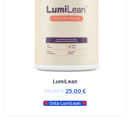
LumiLean
79,00
€
25,00
€
Osta LumiLean