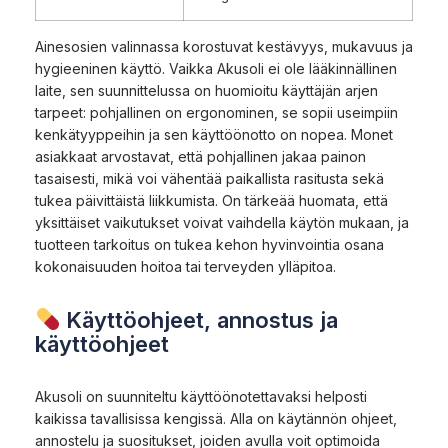
Ainesosien valinnassa korostuvat kestävyys, mukavuus ja
hygieeninen käyttö. Vaikka Akusoli ei ole lääkinnällinen
laite, sen suunnittelussa on huomioitu käyttäjän arjen
tarpeet: pohjallinen on ergonominen, se sopii useimpiin
kenkätyyppeihin ja sen käyttöönotto on nopea. Monet
asiakkaat arvostavat, että pohjallinen jakaa painon
tasaisesti, mikä voi vähentää paikallista rasitusta sekä
tukea päivittäistä liikkumista. On tärkeää huomata, että
yksittäiset vaikutukset voivat vaihdella käytön mukaan, ja
tuotteen tarkoitus on tukea kehon hyvinvointia osana
kokonaisuuden hoitoa tai terveyden ylläpitoa.
Käyttöohjeet, annostus ja
käyttöohjeet
Akusoli on suunniteltu käyttöönotettavaksi helposti
kaikissa tavallisissa kengissä. Alla on käytännön ohjeet,
annostelu ja suositukset, joiden avulla voit optimoida