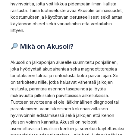
hyvinvointia, jotta voit liikkua pidempään ilman liiallista
rasitusta. Tämä tuoteseloste avaa Akusolin ominaisuudet,
koostumuksen ja käyttötavan perusteellisesti sekä antaa
käytännön ohjeet sekä variaatioihin että vertailuihin
liittyen.
Mikä on Akusoli?
Akusoli on jalkapohjan alueelle suunniteltu pohjallinen,
joka hyödyntää akupainantaa sekä magneettiterapiaa
tarjotakseen tukea ja rentoutusta koko päivän ajan. Se
on tarkoitettu niille, jotka haluavat vähentää jalkojen
rasitusta, parantaa asennon tasapainoa ja löytää
mukavuutta pitkissäkin päivittäisissä askelluksissa.
Tuotteen tavoitteena ei ole lääkinnällinen diagnoosi tai
parantaminen, vaan tukeminen kokonaisvaltaisen
hyvinvoinnin edistämisessä sekä jalkojen että kehon
yleisen voinnin kannalta. Akusoli on helposti
asennettavissa tavallisiin kenkiin ja soveltuu käytettäväksi