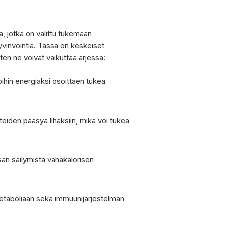
a, jotka on valittu tukemaan
yvinvointia. Tässä on keskeiset
iten ne voivat vaikuttaa arjessa:
ihin energiaksi osoittaen tukea
eiden pääsyä lihaksiin, mikä voi tukea
an säilymistä vähäkalorisen
n metaboliaan sekä immuunijärjestelmän