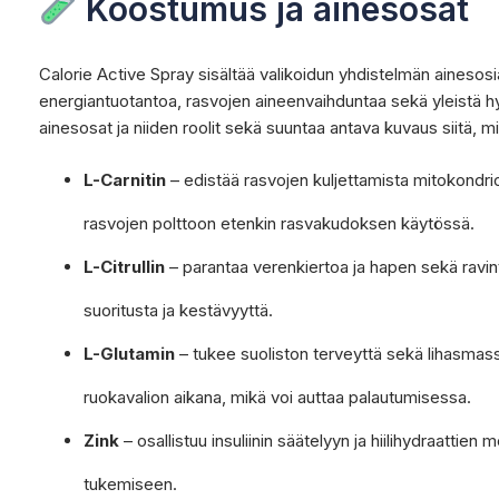
Koostumus ja ainesosat
Calorie Active Spray sisältää valikoidun yhdistelmän ainesosi
energiantuotantoa, rasvojen aineenvaihduntaa sekä yleistä h
ainesosat ja niiden roolit sekä suuntaa antava kuvaus siitä, m
L-Carnitin
– edistää rasvojen kuljettamista mitokondrio
rasvojen polttoon etenkin rasvakudoksen käytössä.
L-Citrullin
– parantaa verenkiertoa ja hapen sekä ravint
suoritusta ja kestävyyttä.
L-Glutamin
– tukee suoliston terveyttä sekä lihasmass
ruokavalion aikana, mikä voi auttaa palautumisessa.
Zink
– osallistuu insuliinin säätelyyn ja hiilihydraattie
tukemiseen.