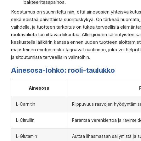
bakteeritasapainoa.
Koostumus on suunniteltu niin, että ainesosien yhteisvaikutu
sekä edistää päivittäistä suorituskykyä. On tärkeää huomata, e
vaihdella, ja tuotteen tarkoitus on tukea terveellisiä elämänt
ruokavaliota tai riittävää liikuntaa. Allergioiden tai erityisten
keskustella lääkärin kanssa ennen uuden tuotteen aloittamis
mausteinen mintun maku tarjoavat nautinnon, joka voi helpott
ja sitoutumista terveellisiin valintoihin.
Ainesosa-lohko: rooli-taulukko
Ainesosa
L-Carnitin
Riippuvuus rasvojen hyödyntämises
L-Citrullin
Parantaa verenkiertoa ja ravinteide
L-Glutamin
Auttaa lihasmassan säilymistä ja s