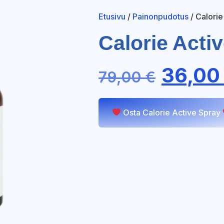
Etusivu
/
Painonpudotus
/ Calorie
Calorie Acti
36,0
79,00
€
Osta Calorie Active Spray