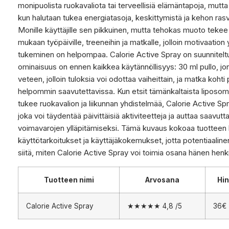
monipuolista ruokavaliota tai terveellisiä elämäntapoja, mutta 
kun halutaan tukea energiatasoja, keskittymistä ja kehon rasva
Monille käyttäjille sen pikkuinen, mutta tehokas muoto tekee si
mukaan työpäiville, treeneihin ja matkalle, jolloin motivaatio
tukeminen on helpompaa. Calorie Active Spray on suunniteltu s
ominaisuus on ennen kaikkea käytännöllisyys: 30 ml pullo, jonk
veteen, jolloin tuloksia voi odottaa vaiheittain, ja matka ko
helpommin saavutettavissa. Kun etsit tämänkaltaista liposomi
tukee ruokavalion ja liikunnan yhdistelmää, Calorie Active S
joka voi täydentää päivittäisiä aktiviteetteja ja auttaa saavut
voimavarojen ylläpitämiseksi. Tämä kuvaus kokoaa tuotteen
käyttötarkoitukset ja käyttäjäkokemukset, jotta potentiaalin
siitä, miten Calorie Active Spray voi toimia osana hänen henkil
Tuotteen nimi
Arvosana
Hin
Calorie Active Spray
★★★★★ 4,8 /5
36€