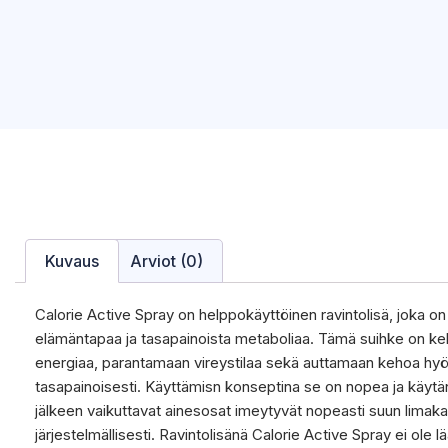
Kuvaus
Arviot (0)
Calorie Active Spray on helppokäyttöinen ravintolisä, joka on
elämäntapaa ja tasapainoista metaboliaa. Tämä suihke on keh
energiaa, parantamaan vireystilaa sekä auttamaan kehoa hy
tasapainoisesti. Käyttämisn konseptina se on nopea ja käyt
jälkeen vaikuttavat ainesosat imeytyvät nopeasti suun limakal
järjestelmällisesti. Ravintolisänä Calorie Active Spray ei ole