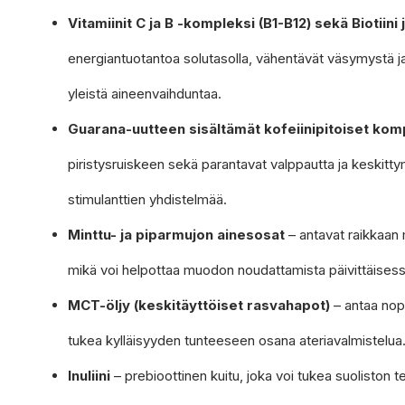
Vitamiinit C ja B -kompleksi (B1-B12) sekä Biotiini j
energiantuotantoa solutasolla, vähentävät väsymystä ja
yleistä aineenvaihduntaa.
Guarana-uutteen sisältämät kofeiinipitoiset kom
piristysruiskeen sekä parantavat valppautta ja keskitty
stimulanttien yhdistelmää.
Minttu- ja piparmujon ainesosat
– antavat raikkaan 
mikä voi helpottaa muodon noudattamista päivittäises
MCT-öljy (keskitäyttöiset rasvahapot)
– antaa nope
tukea kylläisyyden tunteeseen osana ateriavalmistelua
Inuliini
– prebioottinen kuitu, joka voi tukea suoliston te