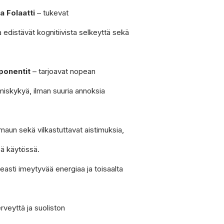
a Folaatti
– tukevat
 edistävät kognitiivista selkeyttä sekä
ponentit
– tarjoavat nopean
miskykyä, ilman suuria annoksia
maun sekä vilkastuttavat aistimuksia,
sä käytössä.
asti imeytyvää energiaa ja toisaalta
.
rveyttä ja suoliston