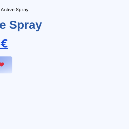
 Active Spray
ve Spray
0
€