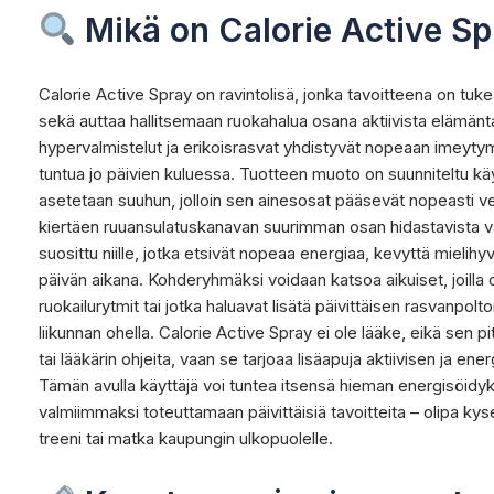
Mikä on Calorie Active S
Calorie Active Spray on ravintolisä, jonka tavoitteena on tuk
sekä auttaa hallitsemaan ruokahalua osana aktiivista elämänt
hypervalmistelut ja erikoisrasvat yhdistyvät nopeaan imeytymi
tuntua jo päivien kuluessa. Tuotteen muoto on suunniteltu kä
asetetaan suuhun, jolloin sen ainesosat pääsevät nopeasti ve
kiertäen ruuansulatuskanavan suurimman osan hidastavista v
suosittu niille, jotka etsivät nopeaa energiaa, kevyttä mieli
päivän aikana. Kohderyhmäksi voidaan katsoa aikuiset, joilla on
ruokailurytmit tai jotka haluavat lisätä päivittäisen rasvanpolt
liikunnan ohella. Calorie Active Spray ei ole lääke, eikä sen p
tai lääkärin ohjeita, vaan se tarjoaa lisäapuja aktiivisen ja e
Tämän avulla käyttäjä voi tuntea itsensä hieman energisöidy
valmiimmaksi toteuttamaan päivittäisiä tavoitteita – olipa ky
treeni tai matka kaupungin ulkopuolelle.