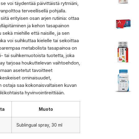
se voi täydentää päivittäistä rytmiäni,
npolttoa terveellisellä pohjalla.
itä erityisen osan arjen rutiinia: ottaa
n ylläpitäminen ja kehon tasapainon
ekä miehille että naisille, ja sen
a voi suihkuttaa kielelle tai sekoittaa
hti parempaa metabolista tasapainoa on
- tai suihkemuotoista tuotetta, joka
pray tarjoaa houkuttelevan vaihtoehdon,
tamaan asetetut tavoitteet
 keskeiset ominaisuudet,
en ostaja saa kokonaisvaltaisen kuvan
ökohtaista hyvinvointireittiään.
ta
Muoto
Sublingual spray, 30 ml