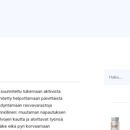
 suunniteltu tukemaan aktiivista
itetty helpottamaan päivittäistä
ödyntämään rasvavarastoja
ännöllinen: muutaman napautuksen
vojen kautta ja aloittavat työnsä
 lääke eikä pyri korvaamaan