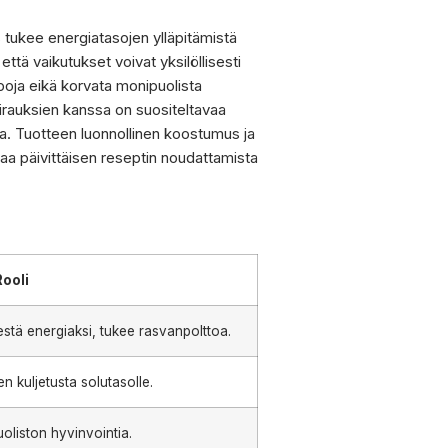
s tukee energiatasojen ylläpitämistä
ttä vaikutukset voivat yksilöllisesti
apoja eikä korvata monipuolista
 sairauksien kanssa on suositeltavaa
ta. Tuotteen luonnollinen koostumus ja
aa päivittäisen reseptin noudattamista
Rooli
tä energiaksi, tukee rasvanpolttoa.
n kuljetusta solutasolle.
uoliston hyvinvointia.