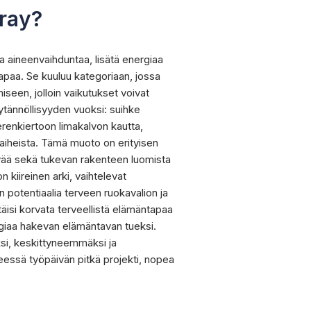
pray?
ea aineenvaihduntaa, lisätä energiaa
apaa. Se kuuluu kategoriaan, jossa
seen, jolloin vaikutukset voivat
ytännöllisyyden vuoksi: suihke
renkiertoon limakalvon kautta,
aiheista. Tämä muoto on erityisen
hyvää sekä tukevan rakenteen luomista
 kiireinen arki, vaihtelevat
on potentiaalia terveen ruokavalion ja
itäisi korvata terveellistä elämäntapaa
nergiaa hakevan elämäntavan tueksi.
ksi, keskittyneemmäksi ja
seessä työpäivän pitkä projekti, nopea