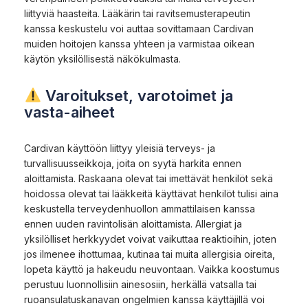
liittyviä haasteita. Lääkärin tai ravitsemusterapeutin
kanssa keskustelu voi auttaa sovittamaan Cardivan
muiden hoitojen kanssa yhteen ja varmistaa oikean
käytön yksilöllisestä näkökulmasta.
Varoitukset, varotoimet ja
vasta-aiheet
Cardivan käyttöön liittyy yleisiä terveys- ja
turvallisuusseikkoja, joita on syytä harkita ennen
aloittamista. Raskaana olevat tai imettävät henkilöt sekä
hoidossa olevat tai lääkkeitä käyttävat henkilöt tulisi aina
keskustella terveydenhuollon ammattilaisen kanssa
ennen uuden ravintolisän aloittamista. Allergiat ja
yksilölliset herkkyydet voivat vaikuttaa reaktioihin, joten
jos ilmenee ihottumaa, kutinaa tai muita allergisia oireita,
lopeta käyttö ja hakeudu neuvontaan. Vaikka koostumus
perustuu luonnollisiin ainesosiin, herkällä vatsalla tai
ruoansulatuskanavan ongelmien kanssa käyttäjillä voi