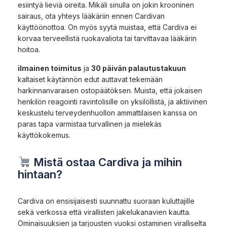
esiintyä lieviä oireita. Mikäli sinulla on jokin krooninen
sairaus, ota yhteys lääkäriin ennen Cardivan
käyttöönottoa. On myös syytä muistaa, että Cardiva ei
korvaa terveellistä ruokavaliota tai tarvittavaa lääkärin
hoitoa.
ilmainen toimitus
ja
30 päivän palautustakuun
kaltaiset käytännön edut auttavat tekemään
harkinnanvaraisen ostopäätöksen. Muista, että jokaisen
henkilön reagointi ravintolisille on yksilöllistä, ja aktiivinen
keskustelu terveydenhuollon ammattilaisen kanssa on
paras tapa varmistaa turvallinen ja mielekäs
käyttökokemus.
Mistä ostaa Cardiva ja mihin
hintaan?
Cardiva on ensisijaisesti suunnattu suoraan kuluttajille
sekä verkossa että virallisten jakelukanavien kautta.
Ominaisuuksien ja tarjousten vuoksi ostaminen viralliselta