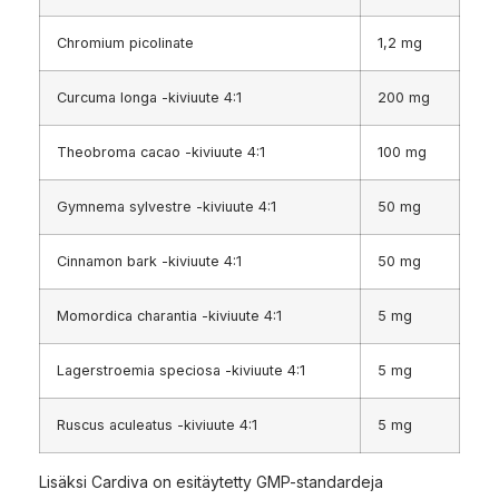
Chromium picolinate
1,2 mg
Curcuma longa -kiviuute 4:1
200 mg
Theobroma cacao -kiviuute 4:1
100 mg
Gymnema sylvestre -kiviuute 4:1
50 mg
Cinnamon bark -kiviuute 4:1
50 mg
Momordica charantia -kiviuute 4:1
5 mg
Lagerstroemia speciosa -kiviuute 4:1
5 mg
Ruscus aculeatus -kiviuute 4:1
5 mg
Lisäksi Cardiva on esitäytetty GMP-standardeja