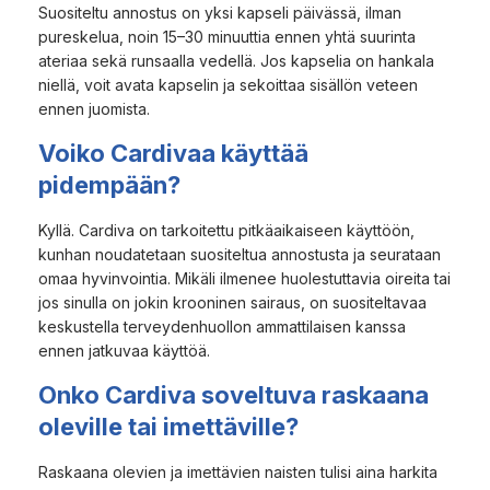
Suositeltu annostus on yksi kapseli päivässä, ilman
pureskelua, noin 15–30 minuuttia ennen yhtä suurinta
ateriaa sekä runsaalla vedellä. Jos kapselia on hankala
niellä, voit avata kapselin ja sekoittaa sisällön veteen
ennen juomista.
Voiko Cardivaa käyttää
pidempään?
Kyllä. Cardiva on tarkoitettu pitkäaikaiseen käyttöön,
kunhan noudatetaan suositeltua annostusta ja seurataan
omaa hyvinvointia. Mikäli ilmenee huolestuttavia oireita tai
jos sinulla on jokin krooninen sairaus, on suositeltavaa
keskustella terveydenhuollon ammattilaisen kanssa
ennen jatkuvaa käyttöä.
Onko Cardiva soveltuva raskaana
oleville tai imettäville?
Raskaana olevien ja imettävien naisten tulisi aina harkita