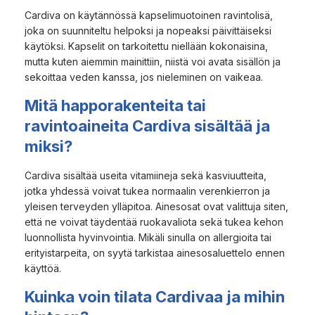
Cardiva on käytännössä kapselimuotoinen ravintolisä,
joka on suunniteltu helpoksi ja nopeaksi päivittäiseksi
käytöksi. Kapselit on tarkoitettu niellään kokonaisina,
mutta kuten aiemmin mainittiin, niistä voi avata sisällön ja
sekoittaa veden kanssa, jos nieleminen on vaikeaa.
Mitä happorakenteita tai
ravintoaineita Cardiva sisältää ja
miksi?
Cardiva sisältää useita vitamiineja sekä kasviuutteita,
jotka yhdessä voivat tukea normaalin verenkierron ja
yleisen terveyden ylläpitoa. Ainesosat ovat valittuja siten,
että ne voivat täydentää ruokavaliota sekä tukea kehon
luonnollista hyvinvointia. Mikäli sinulla on allergioita tai
erityistarpeita, on syytä tarkistaa ainesosaluettelo ennen
käyttöä.
Kuinka voin tilata Cardivaa ja mihin