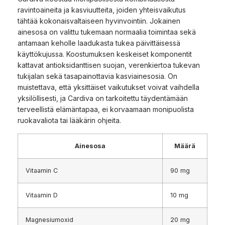
ravintoaineita ja kasviuutteita, joiden yhteisvaikutus
tähtää kokonaisvaltaiseen hyvinvointiin. Jokainen
ainesosa on valittu tukemaan normaalia toimintaa sekä
antamaan keholle laadukasta tukea päivittäisessä
käyttökujussa. Koostumuksen keskeiset komponentit
kattavat antioksidanttisen suojan, verenkiertoa tukevan
tukijalan sekä tasapainottavia kasviainesosia. On
muistettava, että yksittäiset vaikutukset voivat vaihdella
yksilöllisesti, ja Cardiva on tarkoitettu täydentämään
terveellistä elämäntapaa, ei korvaamaan monipuolista
ruokavaliota tai lääkärin ohjeita.
Ainesosa
Määrä
Vitaamin C
90 mg
Vitaamin D
10 mg
Magnesiumoxid
20 mg