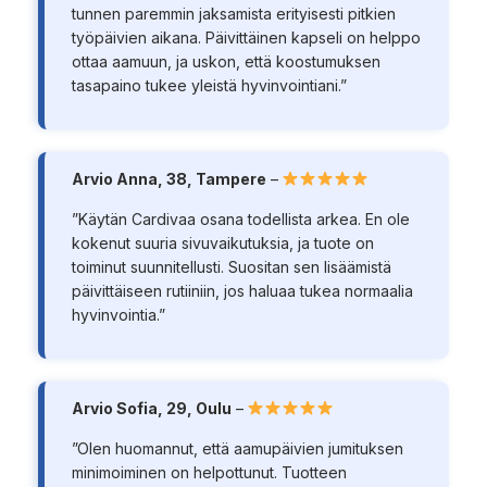
tunnen paremmin jaksamista erityisesti pitkien
työpäivien aikana. Päivittäinen kapseli on helppo
ottaa aamuun, ja uskon, että koostumuksen
tasapaino tukee yleistä hyvinvointiani.”
Arvio Anna, 38, Tampere
–
”Käytän Cardivaa osana todellista arkea. En ole
kokenut suuria sivuvaikutuksia, ja tuote on
toiminut suunnitellusti. Suositan sen lisäämistä
päivittäiseen rutiiniin, jos haluaa tukea normaalia
hyvinvointia.”
Arvio Sofia, 29, Oulu
–
”Olen huomannut, että aamupäivien jumituksen
minimoiminen on helpottunut. Tuotteen