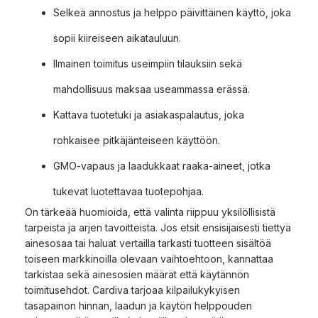
Selkeä annostus ja helppo päivittäinen käyttö, joka
sopii kiireiseen aikatauluun.
Ilmainen toimitus useimpiin tilauksiin sekä
mahdollisuus maksaa useammassa erässä.
Kattava tuotetuki ja asiakaspalautus, joka
rohkaisee pitkäjänteiseen käyttöön.
GMO-vapaus ja laadukkaat raaka-aineet, jotka
tukevat luotettavaa tuotepohjaa.
On tärkeää huomioida, että valinta riippuu yksilöllisistä
tarpeista ja arjen tavoitteista. Jos etsit ensisijaisesti tiettyä
ainesosaa tai haluat vertailla tarkasti tuotteen sisältöä
toiseen markkinoilla olevaan vaihtoehtoon, kannattaa
tarkistaa sekä ainesosien määrät että käytännön
toimitusehdot. Cardiva tarjoaa kilpailukykyisen
tasapainon hinnan, laadun ja käytön helppouden