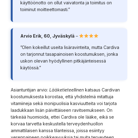
käyttöönotto on ollut vaivatonta ja toimitus on
toiminut moitteettomasti.”
Arvio Erik, 60, Jyväskylä
–
”Olen kokeillut useita lisäravinteita, mutta Cardiva
on tarjonnut tasapainoisen koostumuksen, jonka
uskon olevan hyödyllinen pitkäjänteisessä
käytössä.”
Asiantuntijan arvio:
Lääketieteellinen
katsaus Cardivan
koostumuksesta korostaa, että yhdistelmä mitattuja
vitamiineja sekä monipuolisia kasviuutteita voi tarjota
laadukkaan lisän päivittäiseen ravitsemukseen. On
tärkeää huomioida, ettei Cardiva ole lääke, eikä se
korvaa tarvetta keskustella terveydenhuollon
ammattilaisen kanssa tilanteissa, joissa esiintyy
verenpaineen poikkeavuuksia tai muita terveyteen