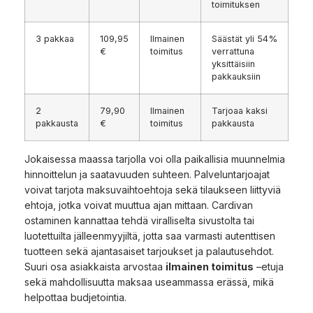
toimituksen
3 pakkaa
109,95
Ilmainen
Säästät yli 54%
€
toimitus
verrattuna
yksittäisiin
pakkauksiin
2
79,90
Ilmainen
Tarjoaa kaksi
pakkausta
€
toimitus
pakkausta
Jokaisessa maassa tarjolla voi olla paikallisia muunnelmia
hinnoittelun ja saatavuuden suhteen. Palveluntarjoajat
voivat tarjota maksuvaihtoehtoja sekä tilaukseen liittyviä
ehtoja, jotka voivat muuttua ajan mittaan. Cardivan
ostaminen kannattaa tehdä viralliselta sivustolta tai
luotettuilta jälleenmyyjiltä, jotta saa varmasti autenttisen
tuotteen sekä ajantasaiset tarjoukset ja palautusehdot.
Suuri osa asiakkaista arvostaa
ilmainen toimitus
–etuja
sekä mahdollisuutta maksaa useammassa erässä, mikä
helpottaa budjetointia.