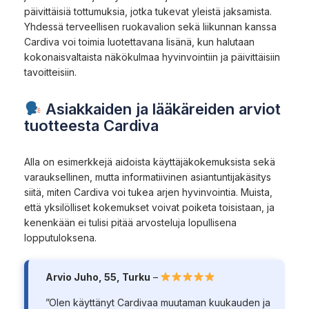
päivittäisiä tottumuksia, jotka tukevat yleistä jaksamista.
Yhdessä terveellisen ruokavalion sekä liikunnan kanssa
Cardiva voi toimia luotettavana lisänä, kun halutaan
kokonaisvaltaista näkökulmaa hyvinvointiin ja päivittäisiin
tavoitteisiin.
Asiakkaiden ja lääkäreiden arviot
tuotteesta Cardiva
Alla on esimerkkejä aidoista käyttäjäkokemuksista sekä
varauksellinen, mutta informatiivinen asiantuntijakäsitys
siitä, miten Cardiva voi tukea arjen hyvinvointia. Muista,
että yksilölliset kokemukset voivat poiketa toisistaan, ja
kenenkään ei tulisi pitää arvosteluja lopullisena
lopputuloksena.
Arvio Juho, 55, Turku
–
”Olen käyttänyt Cardivaa muutaman kuukauden ja