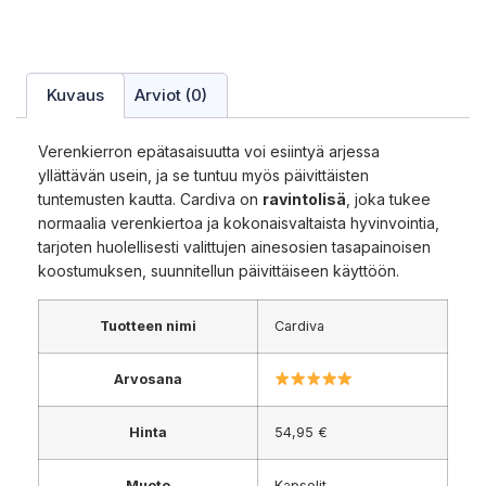
Kuvaus
Arviot (0)
Verenkierron epätasaisuutta voi esiintyä arjessa
yllättävän usein, ja se tuntuu myös päivittäisten
tuntemusten kautta. Cardiva on
ravintolisä
, joka tukee
normaalia verenkiertoa ja kokonaisvaltaista hyvinvointia,
tarjoten huolellisesti valittujen ainesosien tasapainoisen
koostumuksen, suunnitellun päivittäiseen käyttöön.
Tuotteen nimi
Cardiva
Arvosana
Hinta
54,95 €
Muoto
Kapselit