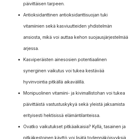
päivittäisen tarpeen.
Antioksidanttinen antioksidanttisuojan tuki
vitamiinien sekä kasviuutteiden yhdistelmän
ansiosta, mikä voi auttaa kehon suojausjärjestelmää
arjessa.
Kasviperäisten ainesosien potentiaalinen
synerginen vaikutus voi tukea kestävää
hyvinvointia pitkällä aikavälillä.
Monipuolinen vitamiini- ja kivimallistohan voi tukea
päivittäistä vastustuskykyä sekä yleistä jaksamista
erityisesti hektisissä elämäntilanteissa.
Ovatko vaikutukset pitkäaikaisia? Kyllä, tasainen ja
pitkäkestoinen käyttö voi lisätä todennäköisyyksiä