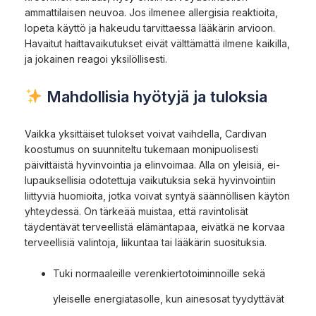
ammattilaisen neuvoa. Jos ilmenee allergisia reaktioita,
lopeta käyttö ja hakeudu tarvittaessa lääkärin arvioon.
Havaitut haittavaikutukset eivät välttämättä ilmene kaikilla,
ja jokainen reagoi yksilöllisesti.
Mahdollisia hyötyjä ja tuloksia
Vaikka yksittäiset tulokset voivat vaihdella, Cardivan
koostumus on suunniteltu tukemaan monipuolisesti
päivittäistä hyvinvointia ja elinvoimaa. Alla on yleisiä, ei-
lupauksellisia odotettuja vaikutuksia sekä hyvinvointiin
liittyviä huomioita, jotka voivat syntyä säännöllisen käytön
yhteydessä. On tärkeää muistaa, että ravintolisät
täydentävät terveellistä elämäntapaa, eivätkä ne korvaa
terveellisiä valintoja, liikuntaa tai lääkärin suosituksia.
Tuki normaaleille verenkiertotoiminnoille sekä
yleiselle energiatasolle, kun ainesosat tyydyttävät