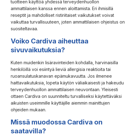
tuotteen käyttöä yhdessä terveydenhuollon
ammattilaisen kanssa ennen aloittamista. Eri ihmisillä
reseptit ja mahdolliset ristiriitaiset vaikutukset voivat
vaikuttaa turvallisuuteen, joten ammattilaisen ohjeistus on
suositeltavaa.
Voiko Cardiva aiheuttaa
sivuvaikutuksia?
Kuten muidenkin lisäravinteiden kohdalla, harvinaisilla
henkilöillä voi esiintyä lieviä allergisia reaktioita tai
ruoansulatuskanavan epämukavuutta. Jos ilmenee
haittavaikutuksia, lopeta käytön väliaikaisesti ja hakeudu
terveydenhuollon ammattilaisen neuvontaan. Yleisesti
ottaen Cardiva on suunniteltu turvalliseksi käytettäväksi
aikuisten useimmille käyttäjille aiemmin mainittujen
ohjeiden mukaan.
Missä muodossa Cardiva on
saatavilla?