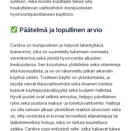
suhteen, mikä monille kuluttajille tekee siitä
houkuttelevan vaihtoehdon monipuoliseen
hyvinvointipäivittäiseen käyttöön.
Päätelmä ja lopullinen arvio
Cardiva on monipuolinen ja helposti lähestyttävä
lisäravinne, joka on suunniteltu tukemaan normaalia
verenkiertoa sekä yleistä hyvinvointia aikuisten
keskuudessa. Sen koostumus yhdistelee sekä vitamiineja
että kasviuutteita, ja se on rakennettu pitkän aikavälin
käyttöä varten. Tuotteen käyttö on yksinkertaista, ja
tarjolla olevat tilausvaihtoehdot sekä ilmainen toimitus
lisäävät käyttäjäystävällisyyttä sekä budjetin hallintaa.
Hyvät puolet ovat selkeä annostus, helppo päivittäinen
rytmi sekä joustava maksut- ja toimitusvaihtoehto. Haittoja
voi olla samaan aikaan yksilölliset reaktiot ainesosiin sekä
se, että ravintolisä ei korvaa terveellistä elämäntapaa tai
lääketieteellisiä hoitoja, mikä on tärkeä muistettava
seikka. Cardiva sopii erityisesti niille, jotka haluavat tukea