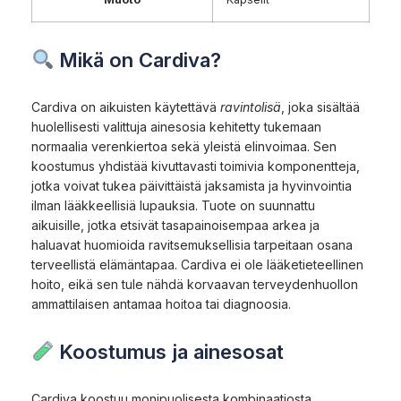
Mikä on Cardiva?
Cardiva on aikuisten käytettävä
ravintolisä
, joka sisältää
huolellisesti valittuja ainesosia kehitetty tukemaan
normaalia verenkiertoa sekä yleistä elinvoimaa. Sen
koostumus yhdistää kivuttavasti toimivia komponentteja,
jotka voivat tukea päivittäistä jaksamista ja hyvinvointia
ilman lääkkeellisiä lupauksia. Tuote on suunnattu
aikuisille, jotka etsivät tasapainoisempaa arkea ja
haluavat huomioida ravitsemuksellisia tarpeitaan osana
terveellistä elämäntapaa. Cardiva ei ole lääketieteellinen
hoito, eikä sen tule nähdä korvaavan terveydenhuollon
ammattilaisen antamaa hoitoa tai diagnoosia.
Koostumus ja ainesosat
Cardiva koostuu monipuolisesta kombinaatiosta