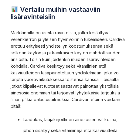
Vertailu muihin vastaaviin
lisäravinteisiin
Markkinoilla on useita ravintolisiä, jotka keskittyvät
verenkierron ja yleisen hyvinvoinnin tukemiseen. Cardiva
erottuu erityisesti yhdistellyn koostumuksensa sekä
selkeän käytön ja pitkäaikaisen käytön mahdollisuuden
ansiosta. Toisin kuin joidenkin muiden lisäravinteiden
kohdalla, Cardiva keskittyy sekä vitamiinien että
kasviuutteiden tasapainotettuun yhdistelmään, joka voi
tarjota vuorovaikutuksessa toistensa kanssa. Toisaalta
jotkut kilpailevat tuotteet saattavat painottaa yksittäisiä
ainesosia enemmän tai tarjoavat lyhytaikaisia tarjouksia
ilman pitkiä palautusoikeuksia. Cardivan etuina voidaan
pitää:
Laadukas, laajakirjoittinen ainesosien valikoima,
johon sisältyy sekä vitamiineja että kasviuutteita.