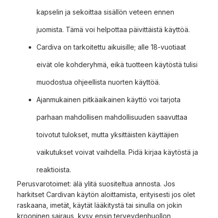
kapselin ja sekoittaa sisällön veteen ennen
juomista. Tämä voi helpottaa päivittäistä käyttöä.
Cardiva on tarkoitettu aikuisille; alle 18-vuotiaat
eivät ole kohderyhmä, eikä tuotteen käytöstä tulisi
muodostua ohjeellista nuorten käyttöä.
Ajanmukainen pitkäaikainen käyttö voi tarjota
parhaan mahdollisen mahdollisuuden saavuttaa
toivotut tulokset, mutta yksittäisten käyttäjien
vaikutukset voivat vaihdella. Pidä kirjaa käytöstä ja
reaktioista.
Perusvarotoimet: älä ylitä suositeltua annosta. Jos
harkitset Cardivan käytön aloittamista, erityisesti jos olet
raskaana, imetät, käytät lääkitystä tai sinulla on jokin
krooninen sairaus, kysy ensin terveydenhuollon