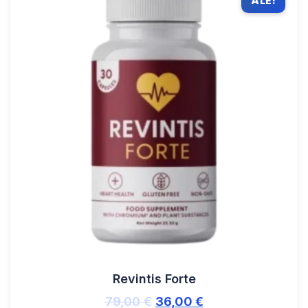
ALE!
Revintis Forte
79,00
€
36,00
€