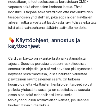
noudattaen, ja tuoteselosteessa korostetaan GMO-
vapautta sekä ainesosien korkeaa laatua. Tämä
koostumus tarjoaa sekä vitamiinien että kasviuutteiden
tasapainoisen yhdistelmän, joka sopii niiden käyttäjien
arkeen, jotka arvostavat laadukasta ravintolisää eikä tätä
tulisi pitää vaihtoehtona lääkärin laatimalle hoidolle.
Käyttöohjeet, annostus ja
käyttöohjeet
Cardivan käyttö on yksinkertaista ja käytännöllistä
arjessa. Suositus perustuu tuotteen raakatiedoissa
annettuihin ohjeisiin, ja niitä voi soveltaa pitkittyneessä
käytössä sekä tilanteissa, joissa halutaan varmistaa
päivittäinen ravintoaineiden saanti. On tärkeää
huomioida, että yksittäisten henkilöiden tarpeet voivat
poiketa yhdestä toisesta, ja on suositeltavaa seurata
omaa oloa sekä mahdollisesti keskustella
terveydenhuollon ammattilaisen kanssa, jos ilmenee
huolestuttavia tuntemuksia.