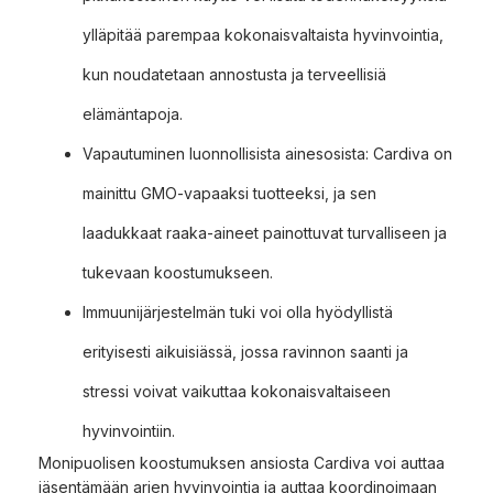
ylläpitää parempaa kokonaisvaltaista hyvinvointia,
kun noudatetaan annostusta ja terveellisiä
elämäntapoja.
Vapautuminen luonnollisista ainesosista: Cardiva on
mainittu GMO-vapaaksi tuotteeksi, ja sen
laadukkaat raaka-aineet painottuvat turvalliseen ja
tukevaan koostumukseen.
Immuunijärjestelmän tuki voi olla hyödyllistä
erityisesti aikuisiässä, jossa ravinnon saanti ja
stressi voivat vaikuttaa kokonaisvaltaiseen
hyvinvointiin.
Monipuolisen koostumuksen ansiosta Cardiva voi auttaa
jäsentämään arjen hyvinvointia ja auttaa koordinoimaan