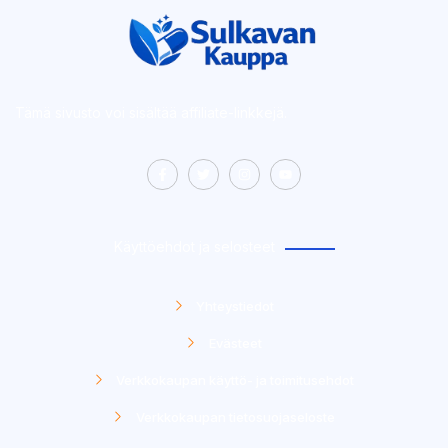
Tämä sivusto voi sisältää affiliate-linkkejä.
Käyttöehdot ja selosteet
Yhteystiedot
Evästeet
Verkkokaupan käyttö- ja toimitusehdot
Verkkokaupan tietosuojaseloste