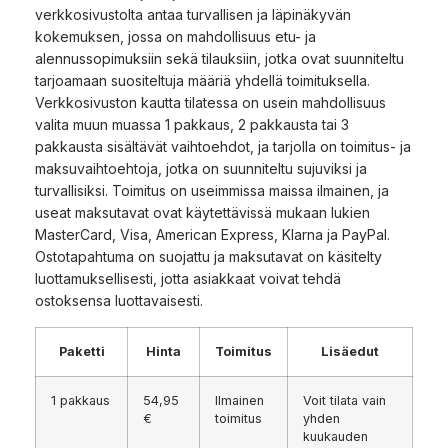
verkkosivustolta antaa turvallisen ja läpinäkyvän
kokemuksen, jossa on mahdollisuus etu- ja
alennussopimuksiin sekä tilauksiin, jotka ovat suunniteltu
tarjoamaan suositeltuja määriä yhdellä toimituksella.
Verkkosivuston kautta tilatessa on usein mahdollisuus
valita muun muassa 1 pakkaus, 2 pakkausta tai 3
pakkausta sisältävät vaihtoehdot, ja tarjolla on toimitus- ja
maksuvaihtoehtoja, jotka on suunniteltu sujuviksi ja
turvallisiksi. Toimitus on useimmissa maissa ilmainen, ja
useat maksutavat ovat käytettävissä mukaan lukien
MasterCard, Visa, American Express, Klarna ja PayPal.
Ostotapahtuma on suojattu ja maksutavat on käsitelty
luottamuksellisesti, jotta asiakkaat voivat tehdä
ostoksensa luottavaisesti.
Paketti
Hinta
Toimitus
Lisäedut
1 pakkaus
54,95
Ilmainen
Voit tilata vain
€
toimitus
yhden
kuukauden