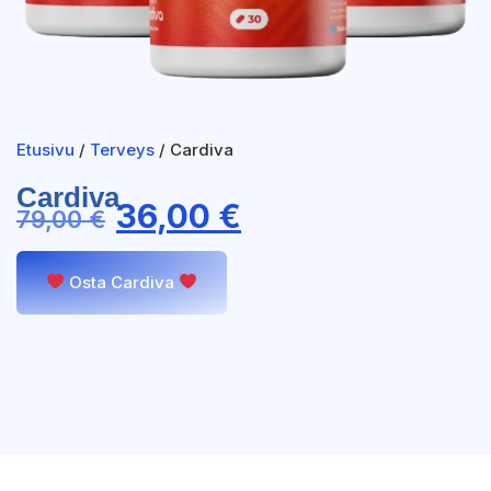
Etusivu
/
Terveys
/ Cardiva
Cardiva
36,00
€
79,00
€
Osta Cardiva