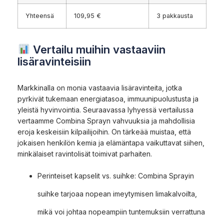
Yhteensä
109,95 €
3 pakkausta
Vertailu muihin vastaaviin
lisäravinteisiin
Markkinalla on monia vastaavia lisäravinteita, jotka
pyrkivät tukemaan energiatasoa, immuunipuolustusta ja
yleistä hyvinvointia. Seuraavassa lyhyessä vertailussa
vertaamme Combina Sprayn vahvuuksia ja mahdollisia
eroja keskeisiin kilpailijoihin. On tärkeää muistaa, että
jokaisen henkilön kemia ja elämäntapa vaikuttavat siihen,
minkälaiset ravintolisät toimivat parhaiten.
Perinteiset kapselit vs. suihke: Combina Sprayin
suihke tarjoaa nopean imeytymisen limakalvoilta,
mikä voi johtaa nopeampiin tuntemuksiin verrattuna