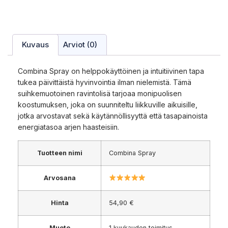
Kuvaus
Arviot (0)
Combina Spray on helppokäyttöinen ja intuitiivinen tapa
tukea päivittäistä hyvinvointia ilman nielemistä. Tämä
suihkemuotoinen ravintolisä tarjoaa monipuolisen
koostumuksen, joka on suunniteltu liikkuville aikuisille,
jotka arvostavat sekä käytännöllisyyttä että tasapainoista
energiatasoa arjen haasteisiin.
Tuotteen nimi
Combina Spray
Arvosana
Hinta
54,90 €
Muoto
1 kuukauden toimitus