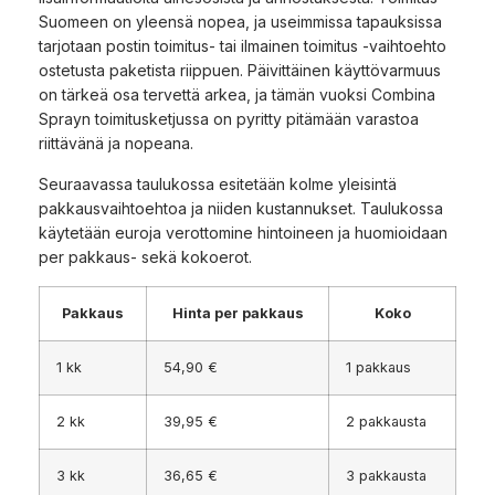
Suomeen on yleensä nopea, ja useimmissa tapauksissa
tarjotaan postin toimitus- tai ilmainen toimitus -vaihtoehto
ostetusta paketista riippuen. Päivittäinen käyttövarmuus
on tärkeä osa tervettä arkea, ja tämän vuoksi Combina
Sprayn toimitusketjussa on pyritty pitämään varastoa
riittävänä ja nopeana.
Seuraavassa taulukossa esitetään kolme yleisintä
pakkausvaihtoehtoa ja niiden kustannukset. Taulukossa
käytetään euroja verottomine hintoineen ja huomioidaan
per pakkaus- sekä kokoerot.
Pakkaus
Hinta per pakkaus
Koko
1 kk
54,90 €
1 pakkaus
2 kk
39,95 €
2 pakkausta
3 kk
36,65 €
3 pakkausta