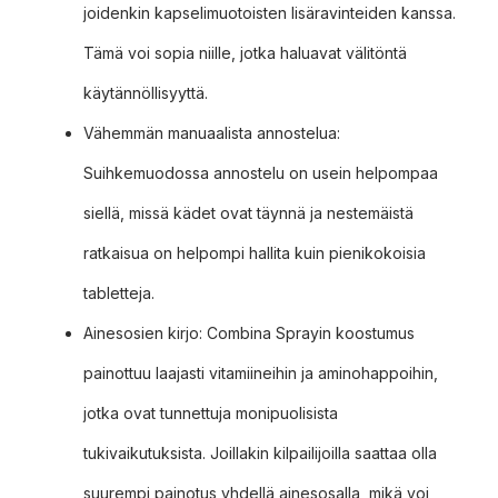
joidenkin kapselimuotoisten lisäravinteiden kanssa.
Tämä voi sopia niille, jotka haluavat välitöntä
käytännöllisyyttä.
Vähemmän manuaalista annostelua:
Suihkemuodossa annostelu on usein helpompaa
siellä, missä kädet ovat täynnä ja nestemäistä
ratkaisua on helpompi hallita kuin pienikokoisia
tabletteja.
Ainesosien kirjo: Combina Sprayin koostumus
painottuu laajasti vitamiineihin ja aminohappoihin,
jotka ovat tunnettuja monipuolisista
tukivaikutuksista. Joillakin kilpailijoilla saattaa olla
suurempi painotus yhdellä ainesosalla, mikä voi