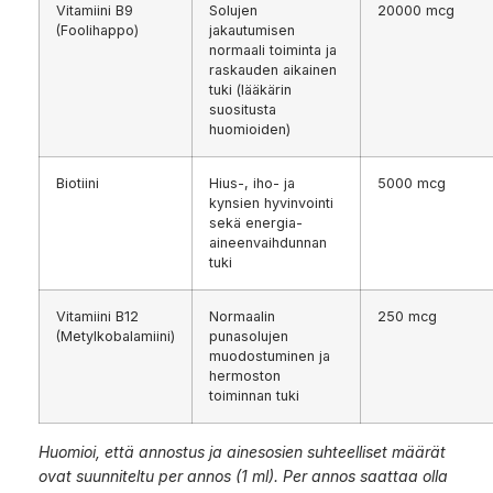
Vitamiini B9
Solujen
20000 mcg
(Foolihappo)
jakautumisen
normaali toiminta ja
raskauden aikainen
tuki (lääkärin
suositusta
huomioiden)
Biotiini
Hius-, iho- ja
5000 mcg
kynsien hyvinvointi
sekä energia-
aineenvaihdunnan
tuki
Vitamiini B12
Normaalin
250 mcg
(Metylkobalamiini)
punasolujen
muodostuminen ja
hermoston
toiminnan tuki
Huomioi, että annostus ja ainesosien suhteelliset määrät
ovat suunniteltu per annos (1 ml). Per annos saattaa olla