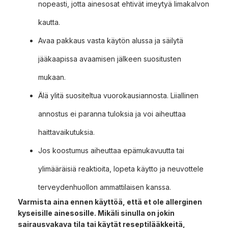
nopeasti, jotta ainesosat ehtivät imeytyä limakalvon
kautta.
Avaa pakkaus vasta käytön alussa ja säilytä
jääkaapissa avaamisen jälkeen suositusten
mukaan.
Älä ylitä suositeltua vuorokausiannosta. Liiallinen
annostus ei paranna tuloksia ja voi aiheuttaa
haittavaikutuksia.
Jos koostumus aiheuttaa epämukavuutta tai
ylimääräisiä reaktioita, lopeta käytto ja neuvottele
terveydenhuollon ammattilaisen kanssa.
Varmista aina ennen käyttöä, että et ole allerginen
kyseisille ainesosille. Mikäli sinulla on jokin
sairausvakava tila tai käytät reseptilääkkeitä,