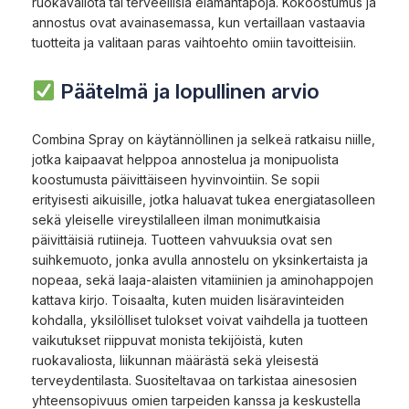
ruokavaliota tai terveellisiä elämäntapoja. Kokoostumus ja
annostus ovat avainasemassa, kun vertaillaan vastaavia
tuotteita ja valitaan paras vaihtoehto omiin tavoitteisiin.
Päätelmä ja lopullinen arvio
Combina Spray on käytännöllinen ja selkeä ratkaisu niille,
jotka kaipaavat helppoa annostelua ja monipuolista
koostumusta päivittäiseen hyvinvointiin. Se sopii
erityisesti aikuisille, jotka haluavat tukea energiatasolleen
sekä yleiselle vireystilalleen ilman monimutkaisia
päivittäisiä rutiineja. Tuotteen vahvuuksia ovat sen
suihkemuoto, jonka avulla annostelu on yksinkertaista ja
nopeaa, sekä laaja-alaisten vitamiinien ja aminohappojen
kattava kirjo. Toisaalta, kuten muiden lisäravinteiden
kohdalla, yksilölliset tulokset voivat vaihdella ja tuotteen
vaikutukset riippuvat monista tekijöistä, kuten
ruokavaliosta, liikunnan määrästä sekä yleisestä
terveydentilasta. Suositeltavaa on tarkistaa ainesosien
yhteensopivuus omien tarpeiden kanssa ja keskustella