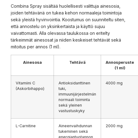
Combina Spray sisältää huolellisesti valittuja ainesosia,
joiden tehtävänä on tukea kehon normaaleja toimintoja
sekä yleistä hyvinvointia. Koostumus on suunniteltu siten,
että annostelu on yksinkertaista ja käyttö sujuu
vaivattomasti. Alla olevassa taulukossa on eritelty
tärkeimmät ainesosat ja niiden keskeiset tehtävät sekä
mitoitus per annos (1 ml).
Ainesosa
Tehtävä
Annosperuste
(1 ml)
Vitamiini C
Antioksidanttinen
4000 mg
(Askorbihappo)
tuki,
immuunijärjestelmän
normaali toiminta
sekä yleinen
vastustuskyky
L-Carnitine
Aineenvaihdunnan
2000 mg
tukeminen sekä
energiantuotannon