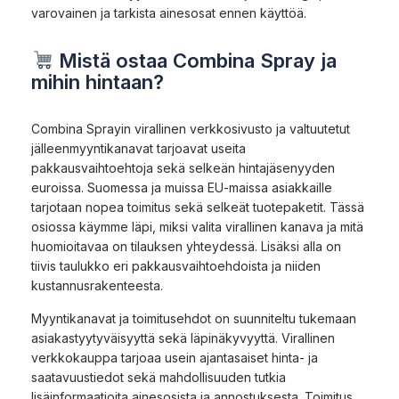
varovainen ja tarkista ainesosat ennen käyttöä.
Mistä ostaa Combina Spray ja
mihin hintaan?
Combina Sprayin virallinen verkkosivusto ja valtuutetut
jälleenmyyntikanavat tarjoavat useita
pakkausvaihtoehtoja sekä selkeän hintajäsenyyden
euroissa. Suomessa ja muissa EU-maissa asiakkaille
tarjotaan nopea toimitus sekä selkeät tuotepaketit. Tässä
osiossa käymme läpi, miksi valita virallinen kanava ja mitä
huomioitavaa on tilauksen yhteydessä. Lisäksi alla on
tiivis taulukko eri pakkausvaihtoehdoista ja niiden
kustannusrakenteesta.
Myyntikanavat ja toimitusehdot on suunniteltu tukemaan
asiakastyytyväisyyttä sekä läpinäkyvyyttä. Virallinen
verkkokauppa tarjoaa usein ajantasaiset hinta- ja
saatavuustiedot sekä mahdollisuuden tutkia
lisäinformaatioita ainesosista ja annostuksesta. Toimitus