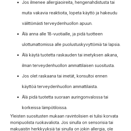
Jos ilmenee allergiaoireita, hengenahdistusta tai
muita vakavia reaktioita, lopeta käyttö ja hakeudu
välittömästi terveydenhuollon apuun.
Älä anna alle 18-vuotiaille, ja pidä tuotteen
ulottumattomissa alle puolustuskyvyttömiä tai lapsia.
Älä käytä tuotetta raskauden tai imetyksen aikana,
ilman terveydenhuollon ammattilaisen suositusta.
Jos olet raskaana tai imetät, konsultoi ennen
käyttöä terveydenhuollon ammattilaista.
Älä pidä tuotetta suoraan auringonvalossa tai
korkeissa lämpötiloissa.
Yleisten suositusten mukaan ravintolisien ei tulisi korvata
monipuolista ruokavaliota. Jos sinulla on sensorisia tai
makuaistin herkkyyksiä tai sinulla on jokin allergia, ole