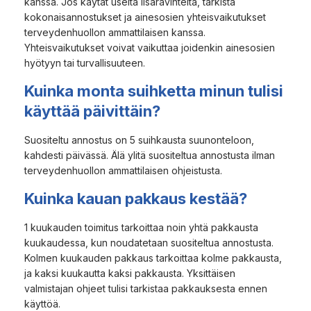
kanssa. Jos käytät useita lisäravinteita, tarkista
kokonaisannostukset ja ainesosien yhteisvaikutukset
terveydenhuollon ammattilaisen kanssa.
Yhteisvaikutukset voivat vaikuttaa joidenkin ainesosien
hyötyyn tai turvallisuuteen.
Kuinka monta suihketta minun tulisi
käyttää päivittäin?
Suositeltu annostus on 5 suihkausta suunonteloon,
kahdesti päivässä. Älä ylitä suositeltua annostusta ilman
terveydenhuollon ammattilaisen ohjeistusta.
Kuinka kauan pakkaus kestää?
1 kuukauden toimitus tarkoittaa noin yhtä pakkausta
kuukaudessa, kun noudatetaan suositeltua annostusta.
Kolmen kuukauden pakkaus tarkoittaa kolme pakkausta,
ja kaksi kuukautta kaksi pakkausta. Yksittäisen
valmistajan ohjeet tulisi tarkistaa pakkauksesta ennen
käyttöä.