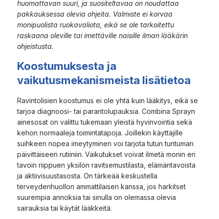
huomattavan suuri, ja suositeltavaa on noudattaa
pakkauksessa olevia ohjeita. Valmiste ei korvaa
monipuolista ruokavaliota, eikä se ole tarkoitettu
raskaana oleville tai imettäville naisille ilman lääkärin
ohjeistusta.
Koostumuksesta ja
vaikutusmekanismeista lisätietoa
Ravintolisien koostumus ei ole yhtä kuin lääkitys, eikä se
tarjoa diagnoosi- tai parantolupauksia. Combina Sprayn
ainesosat on valittu tukemaan yleistä hyvinvointia sekä
kehon normaaleja toimintatapoja. Joillekin käyttäjille
suihkeen nopea imeytyminen voi tarjota tutun tuntuman
päivittäiseen rutiiniin. Vaikutukset voivat ilmetä monin eri
tavoin riippuen yksilön ravitsemustilasta, elämäntavoista
ja aktiivisuustasosta. On tärkeää keskustella
terveydenhuollon ammattilaisen kanssa, jos harkitset
suurempia annoksia tai sinulla on olemassa olevia
sairauksia tai käytät lääkkeitä.