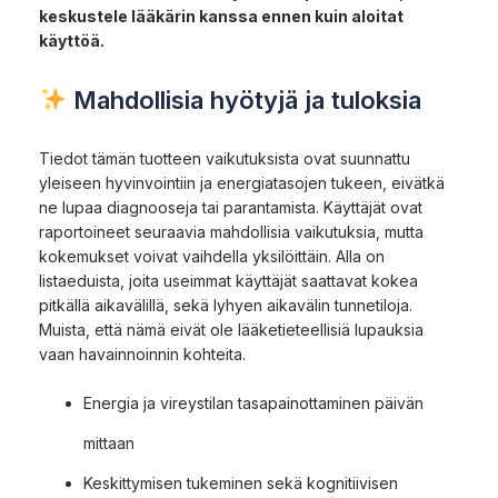
keskustele lääkärin kanssa ennen kuin aloitat
käyttöä.
Mahdollisia hyötyjä ja tuloksia
Tiedot tämän tuotteen vaikutuksista ovat suunnattu
yleiseen hyvinvointiin ja energiatasojen tukeen, eivätkä
ne lupaa diagnooseja tai parantamista. Käyttäjät ovat
raportoineet seuraavia mahdollisia vaikutuksia, mutta
kokemukset voivat vaihdella yksilöittäin. Alla on
listaeduista, joita useimmat käyttäjät saattavat kokea
pitkällä aikavälillä, sekä lyhyen aikavälin tunnetiloja.
Muista, että nämä eivät ole lääketieteellisiä lupauksia
vaan havainnoinnin kohteita.
Energia ja vireystilan tasapainottaminen päivän
mittaan
Keskittymisen tukeminen sekä kognitiivisen