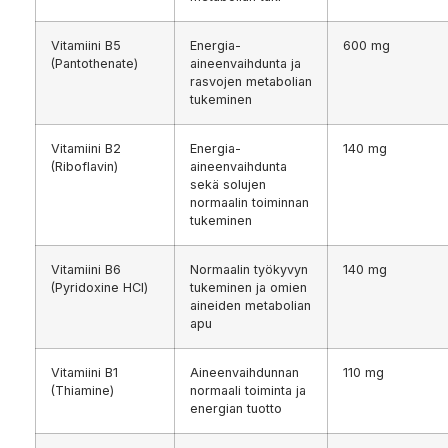
Vitamiini B5
Energia-
600 mg
(Pantothenate)
aineenvaihdunta ja
rasvojen metabolian
tukeminen
Vitamiini B2
Energia-
140 mg
(Riboflavin)
aineenvaihdunta
sekä solujen
normaalin toiminnan
tukeminen
Vitamiini B6
Normaalin työkyvyn
140 mg
(Pyridoxine HCl)
tukeminen ja omien
aineiden metabolian
apu
Vitamiini B1
Aineenvaihdunnan
110 mg
(Thiamine)
normaali toiminta ja
energian tuotto