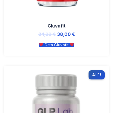
Gluvafit
84,00
€
38,00
€
Osta Gluvafit
ALE!