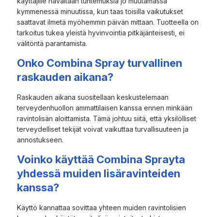
käyttäjille havaitaan tuntemuksia jo muutamassa
kymmenessä minuutissa, kun taas toisilla vaikutukset
saattavat ilmetä myöhemmin päivän mittaan. Tuotteella on
tarkoitus tukea yleistä hyvinvointia pitkäjänteisesti, ei
välitöntä parantamista.
Onko Combina Spray turvallinen
raskauden aikana?
Raskauden aikana suositellaan keskustelemaan
terveydenhuollon ammattilaisen kanssa ennen minkään
ravintolisän aloittamista. Tämä johtuu siitä, että yksilölliset
terveydelliset tekijät voivat vaikuttaa turvallisuuteen ja
annostukseen.
Voinko käyttää Combina Sprayta
yhdessä muiden lisäravinteiden
kanssa?
Käyttö kannattaa sovittaa yhteen muiden ravintolisien