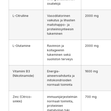
osatekijä
L-Citrulline
Vasodilatorinen
2000 mg
vaikutus ja lihasten
maitohappo- ja
proteiinisynteesin
tukeminen
L-Glutamine
Ravinnon ja
2000 mg
kollageenin
tukeminen sekä
suoliston terveys
Vitamiini B3
Energia-
1600 mg
(Nikotinamide)
aineenvaihdunta ja
mitokondrioiden
normaali toiminta
Zinc (Citrico-
immuunijärjestelmän
700 mg
sinkki)
normaali toiminta,
proteiinien
metabolian tuki