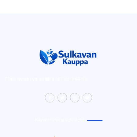
Tämä sivusto voi sisältää affiliate-linkkejä.
Käyttöehdot ja selosteet