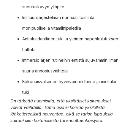
suorituskyvyn ylläpito
Immuunijärjestelmän normaali toiminta
monipuolisella vitamiinipaletilla
Antioksidanttinen tuki ja yleinen hapenkulutuksen
hallinta
Immersio arjen rutiineihin entistä sujuvammin ilman
suuria annostusvaihtoja
Kokonaisvaltainen hyvinvoinnin tunne ja mielialan
tuki
On tärkeää huomioida, että yksittäiset kokemukset
voivat vaihdella. Tämä osio ei korvaa yksilöllistä
lääketieteellistä neuvontaa, eikä se tarjoa lupauksia
sairauksien hoitamisesta tai ennaltaehkäisystä.