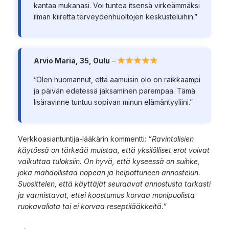
kantaa mukanasi. Voi tuntea itsensä virkeämmäksi
ilman kiirettä terveydenhuoltojen keskusteluihin.”
Arvio Maria, 35, Oulu
–
”Olen huomannut, että aamuisin olo on raikkaampi
ja päivän edetessä jaksaminen parempaa. Tämä
lisäravinne tuntuu sopivan minun elämäntyyliini.”
Verkkoasiantuntija-lääkärin kommentti:
”Ravintolisien
käytössä on tärkeää muistaa, että yksilölliset erot voivat
vaikuttaa tuloksiin. On hyvä, että kyseessä on suihke,
joka mahdollistaa nopean ja helpottuneen annostelun.
Suosittelen, että käyttäjät seuraavat annostusta tarkasti
ja varmistavat, ettei koostumus korvaa monipuolista
ruokavaliota tai ei korvaa reseptilääkkeitä.”