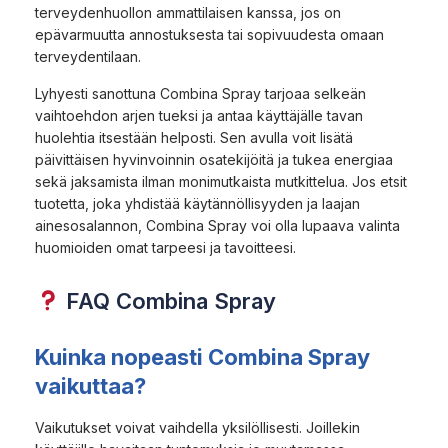
terveydenhuollon ammattilaisen kanssa, jos on
epävarmuutta annostuksesta tai sopivuudesta omaan
terveydentilaan.
Lyhyesti sanottuna Combina Spray tarjoaa selkeän
vaihtoehdon arjen tueksi ja antaa käyttäjälle tavan
huolehtia itsestään helposti. Sen avulla voit lisätä
päivittäisen hyvinvoinnin osatekijöitä ja tukea energiaa
sekä jaksamista ilman monimutkaista mutkittelua. Jos etsit
tuotetta, joka yhdistää käytännöllisyyden ja laajan
ainesosalannon, Combina Spray voi olla lupaava valinta
huomioiden omat tarpeesi ja tavoitteesi.
FAQ Combina Spray
Kuinka nopeasti Combina Spray
vaikuttaa?
Vaikutukset voivat vaihdella yksilöllisesti. Joillekin