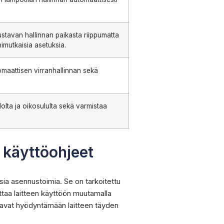
tavan hallinnan paikasta riippumatta
imutkaisia asetuksia.
tomaattisen virranhallinnan sekä
olta ja oikosululta sekä varmistaa
 käyttöohjeet
sia asennustoimia. Se on tarkoitettu
ottaa laitteen käyttöön muutamalla
uttavat hyödyntämään laitteen täyden