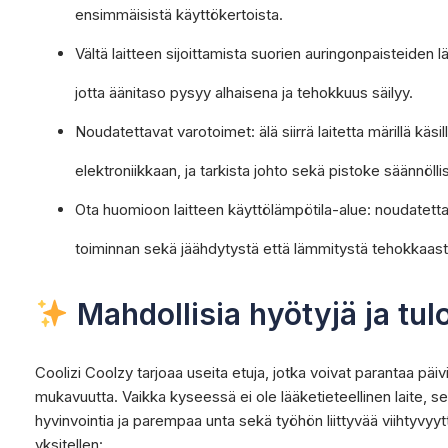
ensimmäisistä käyttökertoista.
Vältä laitteen sijoittamista suorien auringonpaisteiden läh
jotta äänitaso pysyy alhaisena ja tehokkuus säilyy.
Noudatettavat varotoimet: älä siirrä laitetta märillä käsi
elektroniikkaan, ja tarkista johto sekä pistoke säännöllis
Ota huomioon laitteen käyttölämpötila-alue: noudatett
toiminnan sekä jäähdytystä että lämmitystä tehokkaasti 
Mahdollisia hyötyjä ja tul
Coolizi Coolzy tarjoaa useita etuja, jotka voivat parantaa pä
mukavuutta. Vaikka kyseessä ei ole lääketieteellinen laite, s
hyvinvointia ja parempaa unta sekä työhön liittyvää viihtyvyytt
yksitellen: