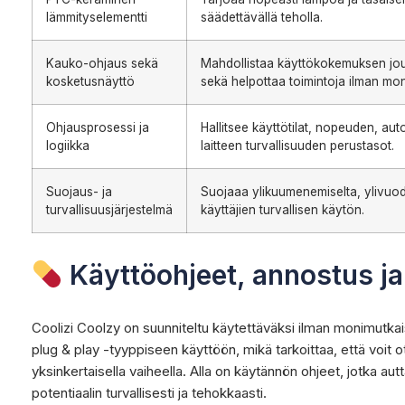
lämmityselementti
säädettävällä teholla.
Kauko-ohjaus sekä
Mahdollistaa käyttökokemuksen jous
kosketusnäyttö
sekä helpottaa toimintoja ilman mon
Ohjausprosessi ja
Hallitsee käyttötilat, nopeuden, au
logiikka
laitteen turvallisuuden perustasot.
Suojaus- ja
Suojaaa ylikuumenemiselta, ylivuod
turvallisuusjärjestelmä
käyttäjien turvallisen käytön.
Käyttöohjeet, annostus ja
Coolizi Coolzy on suunniteltu käytettäväksi ilman monimutkai
plug & play -tyyppiseen käyttöön, mikä tarkoittaa, että voit 
yksinkertaisella vaiheella. Alla on käytännön ohjeet, jotka a
potentiaalin turvallisesti ja tehokkaasti.