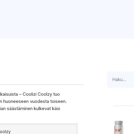
atkaisuista – Coolizi Coolzy tuo
een huoneeseen vuodesta toiseen.
rgian säästäminen kulkevat käsi
.
Coolzy