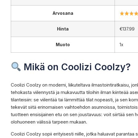
Arvosana
Hinta
€137.99
Muoto
1x
Mikä on Coolizi Coolzy?
Coolizi Coolzy on moderni, liikuteltava ilmastointiratkaisu, j
tehokasta viilennystä ja mukavuutta tiloihin ilman kiinteää as
tilanteisiin: se viilentää tai lämmittää tilat nopeasti, ja sen
tekevät siitä erinomaisen vaihtoehdon asunnoissa, toimistoi
tuotteen ensisijainen etu on sen joustavuus: voit siirtää sen 
olohuoneen välissä tarpeen mukaan.
Coolizi Coolzy sopii erityisesti niille, jotka haluavat parantaa 