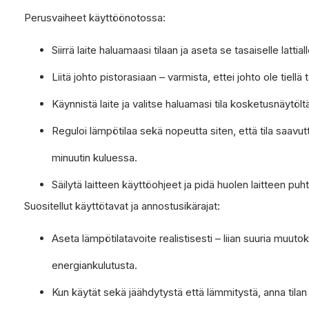
Perusvaiheet käyttöönotossa:
Siirrä laite haluamaasi tilaan ja aseta se tasaiselle lattiall
Liitä johto pistorasiaan – varmista, ettei johto ole tiellä 
Käynnistä laite ja valitse haluamasi tila kosketusnäytölt
Reguloi lämpötilaa sekä nopeutta siten, että tila saavu
minuutin kuluessa.
Säilytä laitteen käyttöohjeet ja pidä huolen laitteen puh
Suositellut käyttötavat ja annostusikärajat:
Aseta lämpötilatavoite realistisesti – liian suuria muuto
energiankulutusta.
Kun käytät sekä jäähdytystä että lämmitystä, anna til