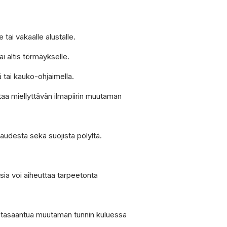
e tai vakaalle alustalle.
tai altis törmäykselle.
ä tai kauko-ohjaimella.
ttaa miellyttävän ilmapiirin muutaman
taudesta sekä suojista pölyltä.
ksia voi aiheuttaa tarpeetonta
an tasaantua muutaman tunnin kuluessa