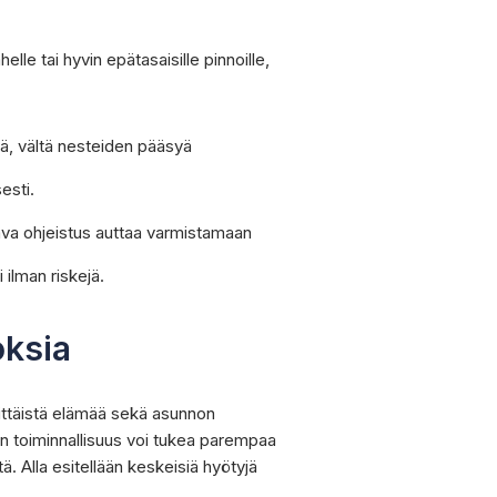
elle tai hyvin epätasaisille pinnoille,
llä, vältä nesteiden pääsyä
esti.
ava ohjeistus auttaa varmistamaan
ilman riskejä.
oksia
ivittäistä elämää sekä asunnon
en toiminnallisuus voi tukea parempaa
ä. Alla esitellään keskeisiä hyötyjä