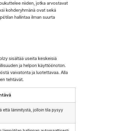
oukuttelee niiden, jotka arvostavat
oksi kohderyhmänä ovat sekä
ötilan hallintaa ilman suurta
olzy sisältää useita keskeisiä
llisuuden ja helpon käyttöönoton.
östä vaivatonta ja luotettavaa. Alla
en tehtävät.
htävä
 että lämmitystä, jolloin tila pysyy
 lämpötilan hallinnan automaattisesti