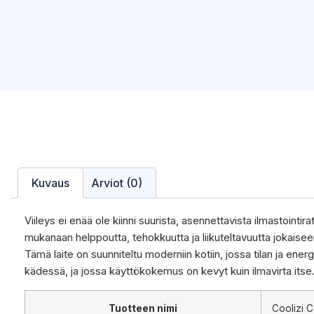
Kuvaus
Arviot (0)
Viileys ei enää ole kiinni suurista, asennettavista ilmastointir
mukanaan helppoutta, tehokkuutta ja liikuteltavuutta jokais
Tämä laite on suunniteltu moderniin kotiin, jossa tilan ja ene
kädessä, ja jossa käyttökokemus on kevyt kuin ilmavirta itse
Tuotteen nimi
Coolizi 