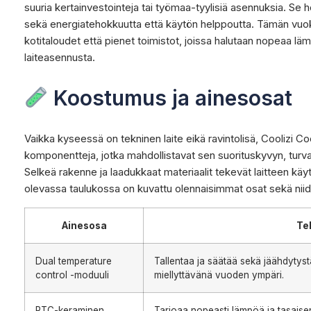
suuria kertainvestointeja tai työmaa-tyylisiä asennuksia. Se h
sekä energiatehokkuutta että käytön helppoutta. Tämän vu
kotitaloudet että pienet toimistot, joissa halutaan nopeaa lämp
laiteasennusta.
Koostumus ja ainesosat
Vaikka kyseessä on tekninen laite eikä ravintolisä, Coolizi Co
komponentteja, jotka mahdollistavat sen suorituskyvyn, turva
Selkeä rakenne ja laadukkaat materiaalit tekevät laitteen käyt
olevassa taulukossa on kuvattu olennaisimmat osat sekä niid
Ainesosa
Te
Dual temperature
Tallentaa ja säätää sekä jäähdytystä
control -moduuli
miellyttävänä vuoden ympäri.
PTC-keraminen
Tarjoaa nopeasti lämpöä ja tasaisen