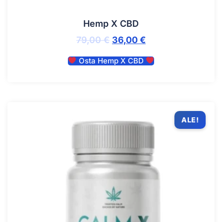
Hemp X CBD
79,00
€
36,00
€
Osta Hemp X CBD
ALE!