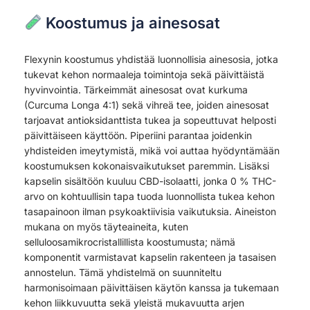
Koostumus ja ainesosat
Flexynin koostumus yhdistää luonnollisia ainesosia, jotka
tukevat kehon normaaleja toimintoja sekä päivittäistä
hyvinvointia. Tärkeimmät ainesosat ovat kurkuma
(Curcuma Longa 4:1) sekä vihreä tee, joiden ainesosat
tarjoavat antioksidanttista tukea ja sopeuttuvat helposti
päivittäiseen käyttöön. Piperiini parantaa joidenkin
yhdisteiden imeytymistä, mikä voi auttaa hyödyntämään
koostumuksen kokonaisvaikutukset paremmin. Lisäksi
kapselin sisältöön kuuluu CBD-isolaatti, jonka 0 % THC-
arvo on kohtuullisin tapa tuoda luonnollista tukea kehon
tasapainoon ilman psykoaktiivisia vaikutuksia. Aineiston
mukana on myös täyteaineita, kuten
selluloosamikrocristallillista koostumusta; nämä
komponentit varmistavat kapselin rakenteen ja tasaisen
annostelun. Tämä yhdistelmä on suunniteltu
harmonisoimaan päivittäisen käytön kanssa ja tukemaan
kehon liikkuvuutta sekä yleistä mukavuutta arjen