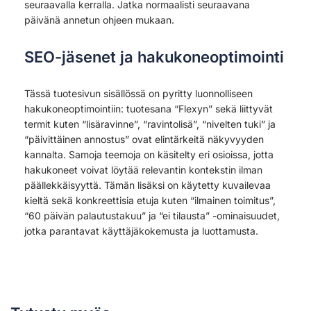
seuraavalla kerralla. Jatka normaalisti seuraavana
päivänä annetun ohjeen mukaan.
SEO-jäsenet ja hakukoneoptimointi
Tässä tuotesivun sisällössä on pyritty luonnolliseen
hakukoneoptimointiin: tuotesana “Flexyn” sekä liittyvät
termit kuten “lisäravinne”, “ravintolisä”, “nivelten tuki” ja
“päivittäinen annostus” ovat elintärkeitä näkyvyyden
kannalta. Samoja teemoja on käsitelty eri osioissa, jotta
hakukoneet voivat löytää relevantin kontekstin ilman
päällekkäisyyttä. Tämän lisäksi on käytetty kuvailevaa
kieltä sekä konkreettisia etuja kuten “ilmainen toimitus”,
“60 päivän palautustakuu” ja “ei tilausta” -ominaisuudet,
jotka parantavat käyttäjäkokemusta ja luottamusta.