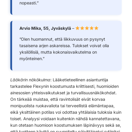
nopeasti.”
Arvio Mika, 55, Jyväskylä
–
”Olen huomannut, että liikkuvuus on pysynyt
tasaisena arjen askareissa. Tulokset voivat olla
yksilöllisiä, mutta kokonaisvaikutelma on
myönteinen.”
Lääkärin näkökulma
: Lääketieteellinen asiantuntija
tarkastelee Flexynin koostumusta kriittisesti, huomioiden
ainesosien yhteisvaikutukset ja turvallisuusnäkökohdat.
On tärkeää muistaa, että ravintolisät eivät korvaa
monipuolista ruokavaliota tai terveellistä elämäntapaa,
eikä yksittäinen potilas voi odottaa yhtälaisia tuloksia kuin
toiset. Analyysi voidaan kuitenkin nähdä kannatettavana,
kun otetaan huomioon koostumuksen läpinävyys sekä se,
että tuotteen käyttö on suunniteltu päivittäiseksi rutiiniksi