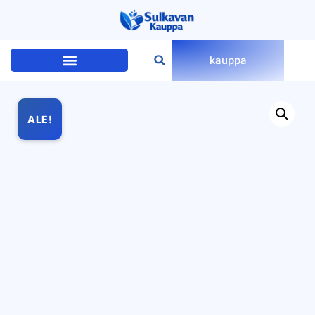
kauppa
ALE!