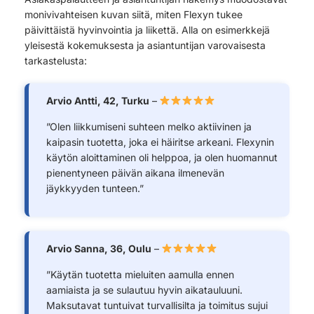
monivivahteisen kuvan siitä, miten Flexyn tukee
päivittäistä hyvinvointia ja liikettä. Alla on esimerkkejä
yleisestä kokemuksesta ja asiantuntijan varovaisesta
tarkastelusta:
Arvio Antti, 42, Turku
–
”Olen liikkumiseni suhteen melko aktiivinen ja
kaipasin tuotetta, joka ei häiritse arkeani. Flexynin
käytön aloittaminen oli helppoa, ja olen huomannut
pienentyneen päivän aikana ilmenevän
jäykkyyden tunteen.”
Arvio Sanna, 36, Oulu
–
”Käytän tuotetta mieluiten aamulla ennen
aamiaista ja se sulautuu hyvin aikatauluuni.
Maksutavat tuntuivat turvallisilta ja toimitus sujui