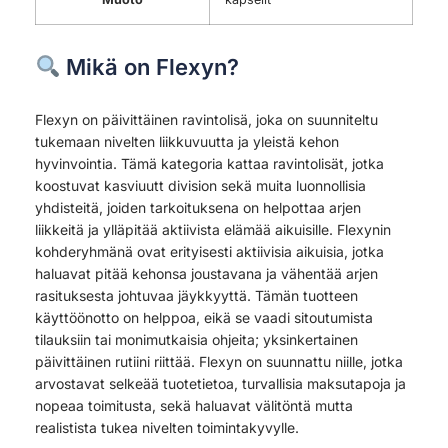
Mikä on Flexyn?
Flexyn on päivittäinen ravintolisä, joka on suunniteltu
tukemaan nivelten liikkuvuutta ja yleistä kehon
hyvinvointia. Tämä kategoria kattaa ravintolisät, jotka
koostuvat kasviuutt division sekä muita luonnollisia
yhdisteitä, joiden tarkoituksena on helpottaa arjen
liikkeitä ja ylläpitää aktiivista elämää aikuisille. Flexynin
kohderyhmänä ovat erityisesti aktiivisia aikuisia, jotka
haluavat pitää kehonsa joustavana ja vähentää arjen
rasituksesta johtuvaa jäykkyyttä. Tämän tuotteen
käyttöönotto on helppoa, eikä se vaadi sitoutumista
tilauksiin tai monimutkaisia ohjeita; yksinkertainen
päivittäinen rutiini riittää. Flexyn on suunnattu niille, jotka
arvostavat selkeää tuotetietoa, turvallisia maksutapoja ja
nopeaa toimitusta, sekä haluavat välitöntä mutta
realistista tukea nivelten toimintakyvylle.