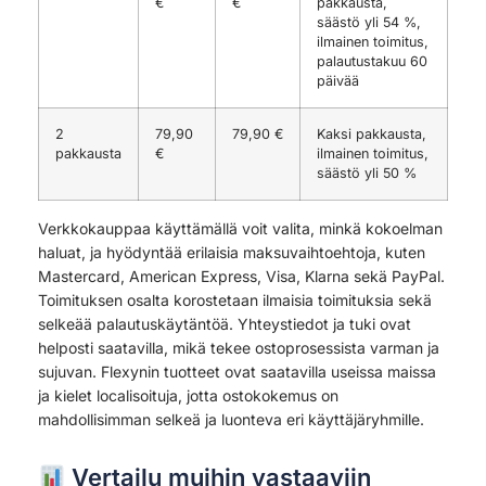
€
€
pakkausta,
säästö yli 54 %,
ilmainen toimitus,
palautustakuu 60
päivää
2
79,90
79,90 €
Kaksi pakkausta,
pakkausta
€
ilmainen toimitus,
säästö yli 50 %
Verkkokauppaa käyttämällä voit valita, minkä kokoelman
haluat, ja hyödyntää erilaisia maksuvaihtoehtoja, kuten
Mastercard, American Express, Visa, Klarna sekä PayPal.
Toimituksen osalta korostetaan ilmaisia toimituksia sekä
selkeää palautuskäytäntöä. Yhteystiedot ja tuki ovat
helposti saatavilla, mikä tekee ostoprosessista varman ja
sujuvan. Flexynin tuotteet ovat saatavilla useissa maissa
ja kielet localisoituja, jotta ostokokemus on
mahdollisimman selkeä ja luonteva eri käyttäjäryhmille.
Vertailu muihin vastaaviin