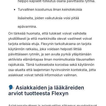
helppo kapselit-toteutus osana päivittäistä rytmiä.
Turvallinen koostumus ilman keinotekoisia
lisäaineita, joiden vaikutuksia voisi pitää
epävarmina.
On tärkeää huomata, että tulokset voivat vaihdella
yksilöllisesti ja että markkinoilla olevat vastineet voivat
tarjota erilaisia etuja. Flexynin tarkoituksena on tarjota
käytännön ratkaisu, joka voidaan helposti liittää
päivittäiseen rytmiin, ja sen avulla pyrkiä ylläpitämään
aktiivista elämäntapaa ilman monimutkaisia tilausmallien
rajoituksia. Tämä tuoteseloste korostaa sekä käytännön
osa-alueita että laajemman hyvinvoinnin kontekstia, jotta
asiakkaat voivat tehdä informoidun valinnan.
Asiakkaiden ja lääkäreiden
arviot tuotteesta Flexyn
Asiakaspalautteen ja asiantuntijan näkemys muodostavat