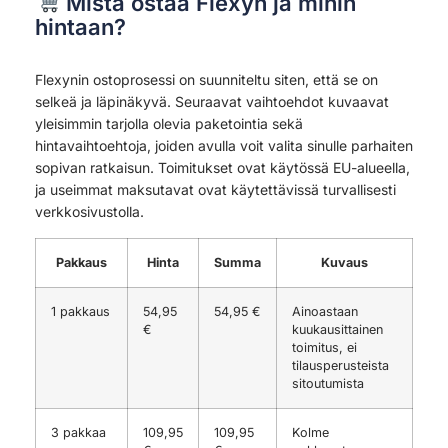
Mistä ostaa Flexyn ja mihin
hintaan?
Flexynin ostoprosessi on suunniteltu siten, että se on
selkeä ja läpinäkyvä. Seuraavat vaihtoehdot kuvaavat
yleisimmin tarjolla olevia paketointia sekä
hintavaihtoehtoja, joiden avulla voit valita sinulle parhaiten
sopivan ratkaisun. Toimitukset ovat käytössä EU-alueella,
ja useimmat maksutavat ovat käytettävissä turvallisesti
verkkosivustolla.
Pakkaus
Hinta
Summa
Kuvaus
1 pakkaus
54,95
54,95 €
Ainoastaan
€
kuukausittainen
toimitus, ei
tilausperusteista
sitoutumista
3 pakkaa
109,95
109,95
Kolme