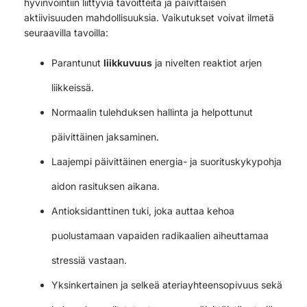
hyvinvointiin liittyviä tavoitteita ja päivittäisen
aktiivisuuden mahdollisuuksia. Vaikutukset voivat ilmetä
seuraavilla tavoilla:
Parantunut
liikkuvuus
ja nivelten reaktiot arjen
liikkeissä.
Normaalin tulehduksen hallinta ja helpottunut
päivittäinen jaksaminen.
Laajempi päivittäinen energia- ja suorituskykypohja
aidon rasituksen aikana.
Antioksidanttinen tuki, joka auttaa kehoa
puolustamaan vapaiden radikaalien aiheuttamaa
stressiä vastaan.
Yksinkertainen ja selkeä ateriayhteensopivuus sekä