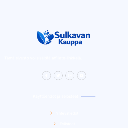
Tämä sivusto voi sisältää affiliate-linkkejä.
Käyttöehdot ja selosteet
Yhteystiedot
Evästeet