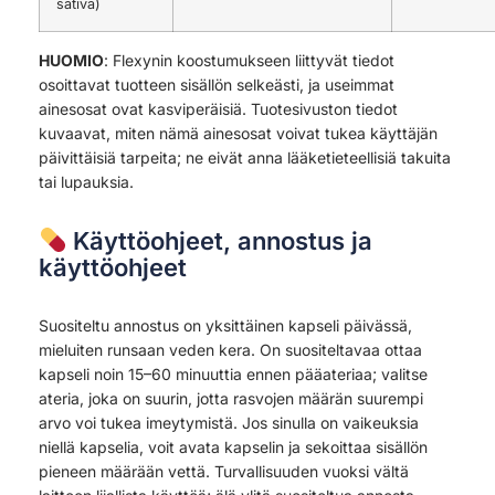
sativa)
HUOMIO
: Flexynin koostumukseen liittyvät tiedot
osoittavat tuotteen sisällön selkeästi, ja useimmat
ainesosat ovat kasviperäisiä. Tuotesivuston tiedot
kuvaavat, miten nämä ainesosat voivat tukea käyttäjän
päivittäisiä tarpeita; ne eivät anna lääketieteellisiä takuita
tai lupauksia.
Käyttöohjeet, annostus ja
käyttöohjeet
Suositeltu annostus on yksittäinen kapseli päivässä,
mieluiten runsaan veden kera. On suositeltavaa ottaa
kapseli noin 15–60 minuuttia ennen pääateriaa; valitse
ateria, joka on suurin, jotta rasvojen määrän suurempi
arvo voi tukea imeytymistä. Jos sinulla on vaikeuksia
niellä kapselia, voit avata kapselin ja sekoittaa sisällön
pieneen määrään vettä. Turvallisuuden vuoksi vältä