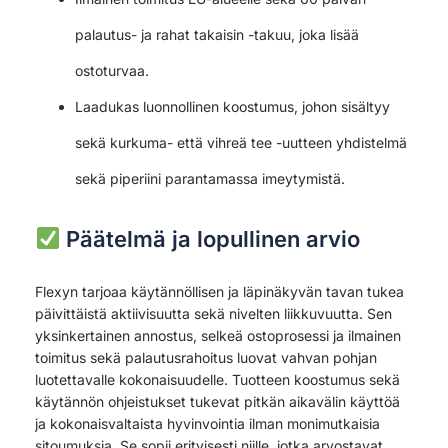
palautus- ja rahat takaisin -takuu, joka lisää
ostoturvaa.
Laadukas luonnollinen koostumus, johon sisältyy
sekä kurkuma- että vihreä tee -uutteen yhdistelmä
sekä piperiini parantamassa imeytymistä.
Päätelmä ja lopullinen arvio
Flexyn tarjoaa käytännöllisen ja läpinäkyvän tavan tukea
päivittäistä aktiivisuutta sekä nivelten liikkuvuutta. Sen
yksinkertainen annostus, selkeä ostoprosessi ja ilmainen
toimitus sekä palautusrahoitus luovat vahvan pohjan
luotettavalle kokonaisuudelle. Tuotteen koostumus sekä
käytännön ohjeistukset tukevat pitkän aikavälin käyttöä
ja kokonaisvaltaista hyvinvointia ilman monimutkaisia
sitoumuksia. Se sopii erityisesti niille, jotka arvostavat