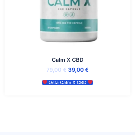
Calm X CBD
79,00
€
39,00
€
Osta Calm X CBD