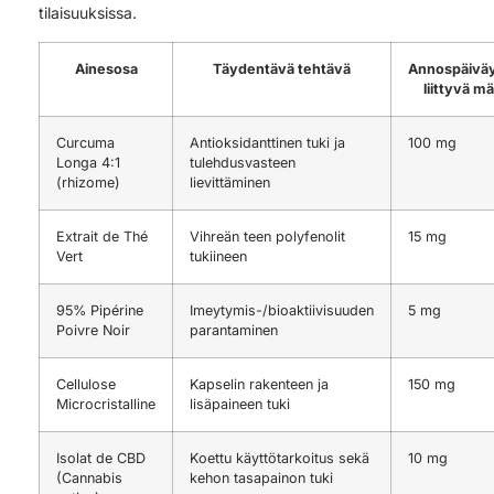
tilaisuuksissa.
Ainesosa
Täydentävä tehtävä
Annospäivä
liittyvä m
Curcuma
Antioksidanttinen tuki ja
100 mg
Longa 4:1
tulehdusvasteen
(rhizome)
lievittäminen
Extrait de Thé
Vihreän teen polyfenolit
15 mg
Vert
tukiineen
95% Pipérine
Imeytymis-/bioaktiivisuuden
5 mg
Poivre Noir
parantaminen
Cellulose
Kapselin rakenteen ja
150 mg
Microcristalline
lisäpaineen tuki
Isolat de CBD
Koettu käyttötarkoitus sekä
10 mg
(Cannabis
kehon tasapainon tuki