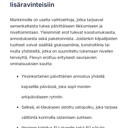
lisäravinteisiin
Markkinoilla on useita vaihtoehtoja, jotka tarjoavat
samankaltaista tukea päivittäiseen liikkumiseen ja
niveltoimintaan. Yleisimmät erot tulevat koostumuksesta,
annostuksesta sekä paketoinnista. Joidenkin kilpailijoiden
tuotteet voivat sisältää glukosamiinia, kondroitiinia tai
muita yhdisteitä, jotka on suunniteltu tukemaan nivelien
terveyttä. Flexyn erottuu erityisesti seuraavien
ominaisuuksien kautta:
Yksinkertainen päivittäinen annostus yhdellä
kapselilla päivässä, joka sopii monien
arkipäiväiseen rytmiin.
Selkeä, ei-tilaukseen sidottu ostopolku, joka tarjoaa
välitöntä kontrollia ostamisen suhteen.
Ilmainen toimitus EU-alueelle sekä 60 päivän