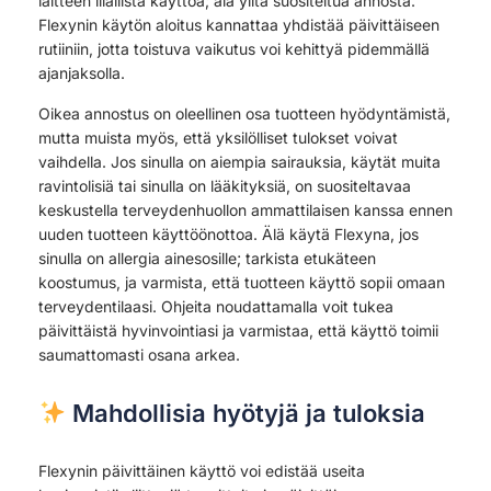
laitteen liiallista käyttöä; älä ylitä suositeltua annosta.
Flexynin käytön aloitus kannattaa yhdistää päivittäiseen
rutiiniin, jotta toistuva vaikutus voi kehittyä pidemmällä
ajanjaksolla.
Oikea annostus on oleellinen osa tuotteen hyödyntämistä,
mutta muista myös, että yksilölliset tulokset voivat
vaihdella. Jos sinulla on aiempia sairauksia, käytät muita
ravintolisiä tai sinulla on lääkityksiä, on suositeltavaa
keskustella terveydenhuollon ammattilaisen kanssa ennen
uuden tuotteen käyttöönottoa. Älä käytä Flexyna, jos
sinulla on allergia ainesosille; tarkista etukäteen
koostumus, ja varmista, että tuotteen käyttö sopii omaan
terveydentilaasi. Ohjeita noudattamalla voit tukea
päivittäistä hyvinvointiasi ja varmistaa, että käyttö toimii
saumattomasti osana arkea.
Mahdollisia hyötyjä ja tuloksia
Flexynin päivittäinen käyttö voi edistää useita