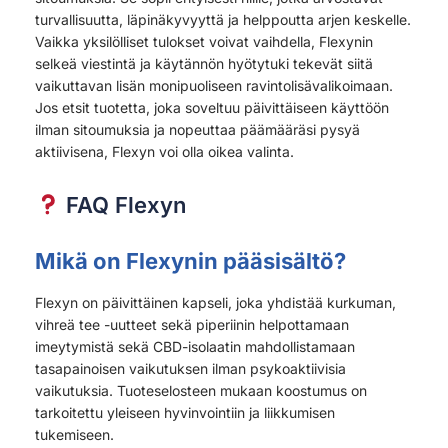
turvallisuutta, läpinäkyvyyttä ja helppoutta arjen keskelle.
Vaikka yksilölliset tulokset voivat vaihdella, Flexynin
selkeä viestintä ja käytännön hyötytuki tekevät siitä
vaikuttavan lisän monipuoliseen ravintolisävalikoimaan.
Jos etsit tuotetta, joka soveltuu päivittäiseen käyttöön
ilman sitoumuksia ja nopeuttaa päämääräsi pysyä
aktiivisena, Flexyn voi olla oikea valinta.
FAQ Flexyn
Mikä on Flexynin pääsisältö?
Flexyn on päivittäinen kapseli, joka yhdistää kurkuman,
vihreä tee -uutteet sekä piperiinin helpottamaan
imeytymistä sekä CBD-isolaatin mahdollistamaan
tasapainoisen vaikutuksen ilman psykoaktiivisia
vaikutuksia. Tuoteselosteen mukaan koostumus on
tarkoitettu yleiseen hyvinvointiin ja liikkumisen
tukemiseen.