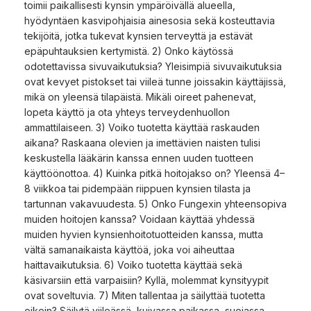
toimii paikallisesti kynsin ympäröivällä alueella,
hyödyntäen kasvipohjaisia ainesosia sekä kosteuttavia
tekijöitä, jotka tukevat kynsien terveyttä ja estävät
epäpuhtauksien kertymistä. 2) Onko käytössä
odotettavissa sivuvaikutuksia? Yleisimpiä sivuvaikutuksia
ovat kevyet pistokset tai viileä tunne joissakin käyttäjissä,
mikä on yleensä tilapäistä. Mikäli oireet pahenevat,
lopeta käyttö ja ota yhteys terveydenhuollon
ammattilaiseen. 3) Voiko tuotetta käyttää raskauden
aikana? Raskaana olevien ja imettävien naisten tulisi
keskustella lääkärin kanssa ennen uuden tuotteen
käyttöönottoa. 4) Kuinka pitkä hoitojakso on? Yleensä 4–
8 viikkoa tai pidempään riippuen kynsien tilasta ja
tartunnan vakavuudesta. 5) Onko Fungexin yhteensopiva
muiden hoitojen kanssa? Voidaan käyttää yhdessä
muiden hyvien kynsienhoitotuotteiden kanssa, mutta
vältä samanaikaista käyttöä, joka voi aiheuttaa
haittavaikutuksia. 6) Voiko tuotetta käyttää sekä
käsivarsiin että varpaisiin? Kyllä, molemmat kynsityypit
ovat soveltuvia. 7) Miten tallentaa ja säilyttää tuotetta
oikein? Säilytä viileässä, kuivassa paikassa, suojassa