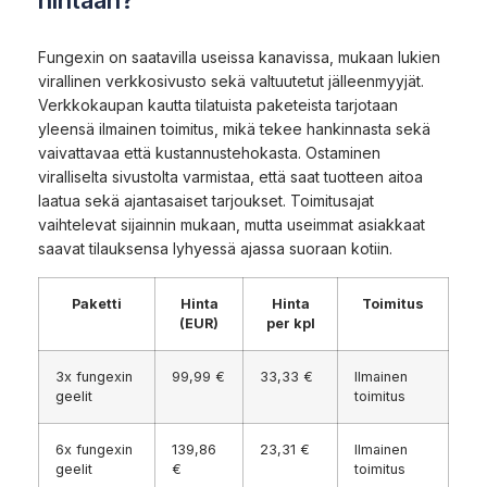
Fungexin on saatavilla useissa kanavissa, mukaan lukien
virallinen verkkosivusto sekä valtuutetut jälleenmyyjät.
Verkkokaupan kautta tilatuista paketeista tarjotaan
yleensä ilmainen toimitus, mikä tekee hankinnasta sekä
vaivattavaa että kustannustehokasta. Ostaminen
viralliselta sivustolta varmistaa, että saat tuotteen aitoa
laatua sekä ajantasaiset tarjoukset. Toimitusajat
vaihtelevat sijainnin mukaan, mutta useimmat asiakkaat
saavat tilauksensa lyhyessä ajassa suoraan kotiin.
Paketti
Hinta
Hinta
Toimitus
(EUR)
per kpl
3x fungexin
99,99 €
33,33 €
Ilmainen
geelit
toimitus
6x fungexin
139,86
23,31 €
Ilmainen
geelit
€
toimitus