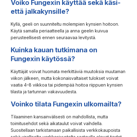
Voiko Fungexin käyttää sekä käsi-
että jalkakynsille?
Kyllä, geeli on suunniteltu molempien kynsien hoitoon.
Käytä samalla periaatteella ja anna geelin kuivua
perusteellisesti ennen seuraavaa levitystä.
Kuinka kauan tutkimana on
Fungexin käytössä?
Käyttäjät voivat huomata merkittäviä muutoksia muutaman
viikon jälkeen, mutta kokonaisvaltaiset tulokset voivat
vaatia 4–8 viikkoa tai pidempää hoitoa riippuen kynsien
tilasta ja tartunnan vakavuudesta.
Voinko tilata Fungexin ulkomailta?
Tilaaminen kansainvälisesti on mahdollista, mutta
toimitusehdot sekä aikataulut voivat vaihdella.
Suositellaan tarkistamaan paikallisista verkkokaupoista
sekä viralliselta verkkosivustolta saatavilla olevat tiedot