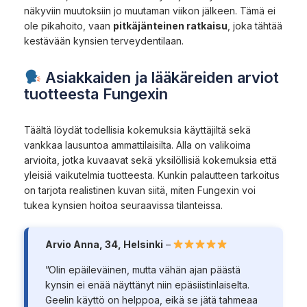
näkyviin muutoksiin jo muutaman viikon jälkeen. Tämä ei
ole pikahoito, vaan
pitkäjänteinen ratkaisu
, joka tähtää
kestävään kynsien terveydentilaan.
Asiakkaiden ja lääkäreiden arviot
tuotteesta Fungexin
Täältä löydät todellisia kokemuksia käyttäjiltä sekä
vankkaa lausuntoa ammattilaisilta. Alla on valikoima
arvioita, jotka kuvaavat sekä yksilöllisiä kokemuksia että
yleisiä vaikutelmia tuotteesta. Kunkin palautteen tarkoitus
on tarjota realistinen kuvan siitä, miten Fungexin voi
tukea kynsien hoitoa seuraavissa tilanteissa.
Arvio Anna, 34, Helsinki
–
”Olin epäileväinen, mutta vähän ajan päästä
kynsin ei enää näyttänyt niin epäsiistinlaiselta.
Geelin käyttö on helppoa, eikä se jätä tahmeaa