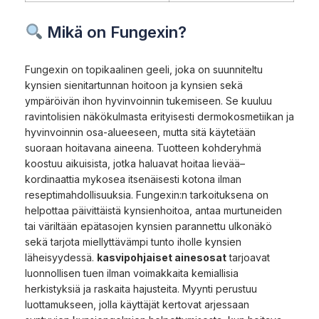
Mikä on Fungexin?
Fungexin on topikaalinen geeli, joka on suunniteltu
kynsien sienitartunnan hoitoon ja kynsien sekä
ympäröivän ihon hyvinvoinnin tukemiseen. Se kuuluu
ravintolisien näkökulmasta erityisesti dermokosmetiikan ja
hyvinvoinnin osa-alueeseen, mutta sitä käytetään
suoraan hoitavana aineena. Tuotteen kohderyhmä
koostuu aikuisista, jotka haluavat hoitaa lievää–
kordinaattia mykosea itsenäisesti kotona ilman
reseptimahdollisuuksia. Fungexin:n tarkoituksena on
helpottaa päivittäistä kynsienhoitoa, antaa murtuneiden
tai väriltään epätasojen kynsien parannettu ulkonäkö
sekä tarjota miellyttävämpi tunto iholle kynsien
läheisyydessä.
kasvipohjaiset ainesosat
tarjoavat
luonnollisen tuen ilman voimakkaita kemiallisia
herkistyksiä ja raskaita hajusteita. Myynti perustuu
luottamukseen, jolla käyttäjät kertovat arjessaan