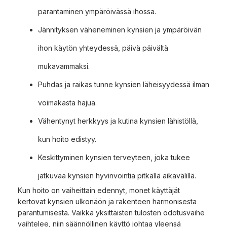
parantaminen ympäröivässä ihossa.
Jännityksen väheneminen kynsien ja ympäröivän
ihon käytön yhteydessä, päivä päivältä
mukavammaksi.
Puhdas ja raikas tunne kynsien läheisyydessä ilman
voimakasta hajua.
Vähentynyt herkkyys ja kutina kynsien lähistöllä,
kun hoito edistyy.
Keskittyminen kynsien terveyteen, joka tukee
jatkuvaa kynsien hyvinvointia pitkällä aikavälillä.
Kun hoito on vaiheittain edennyt, monet käyttäjät
kertovat kynsien ulkonäön ja rakenteen harmonisesta
parantumisesta. Vaikka yksittäisten tulosten odotusvaihe
vaihtelee, niin säännöllinen käyttö johtaa yleensä