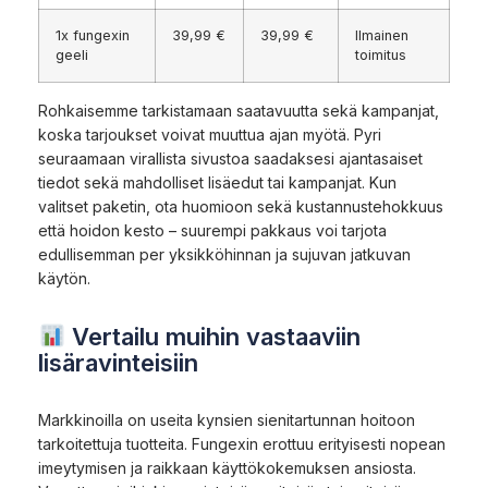
1x fungexin
39,99 €
39,99 €
Ilmainen
geeli
toimitus
Rohkaisemme tarkistamaan saatavuutta sekä kampanjat,
koska tarjoukset voivat muuttua ajan myötä. Pyri
seuraamaan virallista sivustoa saadaksesi ajantasaiset
tiedot sekä mahdolliset lisäedut tai kampanjat. Kun
valitset paketin, ota huomioon sekä kustannustehokkuus
että hoidon kesto – suurempi pakkaus voi tarjota
edullisemman per yksikköhinnan ja sujuvan jatkuvan
käytön.
Vertailu muihin vastaaviin
lisäravinteisiin
Markkinoilla on useita kynsien sienitartunnan hoitoon
tarkoitettuja tuotteita. Fungexin erottuu erityisesti nopean
imeytymisen ja raikkaan käyttökokemuksen ansiosta.