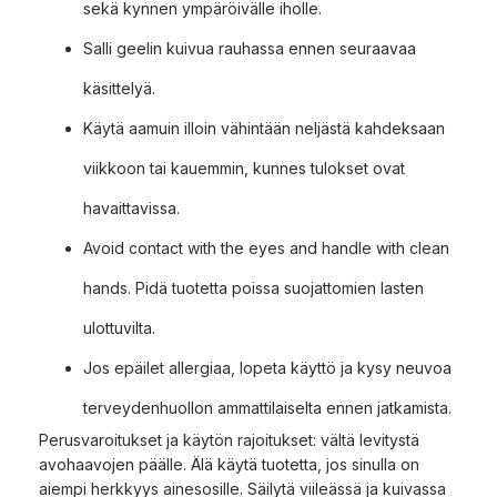
sekä kynnen ympäröivälle iholle.
Salli geelin kuivua rauhassa ennen seuraavaa
käsittelyä.
Käytä aamuin illoin vähintään neljästä kahdeksaan
viikkoon tai kauemmin, kunnes tulokset ovat
havaittavissa.
Avoid contact with the eyes and handle with clean
hands. Pidä tuotetta poissa suojattomien lasten
ulottuvilta.
Jos epäilet allergiaa, lopeta käyttö ja kysy neuvoa
terveydenhuollon ammattilaiselta ennen jatkamista.
Perusvaroitukset ja käytön rajoitukset: vältä levitystä
avohaavojen päälle. Älä käytä tuotetta, jos sinulla on
aiempi herkkyys ainesosille. Säilytä viileässä ja kuivassa