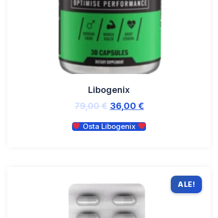
Libogenix
79,00
€
36,00
€
Osta Libogenix
ALE!