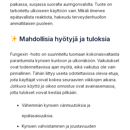
paikassa, suojassa suoralta auringonvalolta. Tuote on
tarkoitettu ulkoiseen käyttöön vain. Mikäli ilmenee
epätavallista reaktiota, hakeudu terveydenhuollon
ammattilaisen puoleen.
Mahdollisia hyötyjä ja tuloksia
Fungexin -hoito on suunniteltu tuomaan kokonaisvaltaista
parantumista kynsien kuntoon ja ulkonäköön. Vaikutukset
ovat todennettavissa ajan myötä, eikä vaikutus ole vain
pinnallinen. Tähän liittyy useita odotettavissa olevia etuja,
joita käyttäjät voivat kokea seuraavien viikkojen aikana.
Jatkuva käyttö ja oikea annostus
ovat avainasemassa,
jotta tulokset voivat kestää pitkään.
Vähemmän kynsien värimuutoksia ja
epätasaisuuksia.
Kynsien vahvistaminen ja joustavuuden