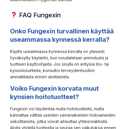
FAQ Fungexin
Onko Fungexin turvallinen käyttää
useammassa kynnessä kerralla?
Käyttö useammassa kynnessä kerralla on yleisesti
hyväksytty käytäntö, kun noudatetaan annostusta ja
tuotteen käyttöohjeita. Jos sinulla on erityisiä iho- tai
kynsiolosuhteita, konsultoi terveydenhuollon
ammattilaista ennen aloittamista.
Voiko Fungexin korvata muut
kynsien hoitotuotteet?
Fungexin voi täydentää muita hoitotuotteita, mutta
kannattaa välttää useiden samanaikaisten hoitoaineiden
sekoittamista, jotka voivat aiheuttaa yhteisreaktioita.
Aloita yhdellä tuotteella ja seuraa sen vaikutuksia ennen