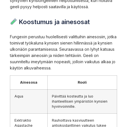
syntyvien kynsiongelmien helpottumisesta, kun hoitava
geeli pysyy helposti saatavilla ja käytössä.
Koostumus ja ainesosat
Fungexin perustuu huolellisesti valittuihin ainesosiin, jotka
toimivat työkaluna kynsien sienen hillinnässä ja kynsien
ulkonäön parantamisessa. Seuraavassa on lyhyt katsaus
tärkeimpiin aineosiin ja niiden tehtäviin. Geeli on
suunniteltu imeytymään nopeasti, jolloin vaikutus alkaa jo
käytön alkuvaiheessa.
Ainesosa
Rooli
Aqua
Päivittää kosteutta ja luo
ihanteellisen ympäristön kynsien
hyvinvoinnille.
Exktraktio
Rauhoittava kasviuutteen
Agastache
antioksidanttinen vaikutus tukee