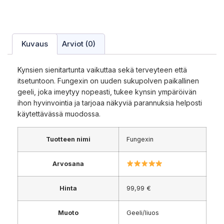
Kuvaus
Arviot (0)
Kynsien sienitartunta vaikuttaa sekä terveyteen että
itsetuntoon. Fungexin on uuden sukupolven paikallinen
geeli, joka imeytyy nopeasti, tukee kynsin ympäröivän
ihon hyvinvointia ja tarjoaa näkyviä parannuksia helposti
käytettävässä muodossa.
Tuotteen nimi
Fungexin
Arvosana
Hinta
99,99 €
Muoto
Geeli/liuos