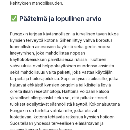
kehityksen mahdollisuuden.
Päätelmä ja lopullinen arvio
Fungexin tarjoaa käytännöllisen ja turvallisen tavan tukea
kynsien terveyttä kotona. Siihen liittyy vahva korostus
luonnollisten ainesosien käytöstä sekä geelin nopea
imeytyminen, joka mahdollistaa nopean
käyttökokemuksen päivittäisessä rutissa. Tuotteen
vahvuuksia ovat helppokäyttöinen muodonsa ansiosta
sekä mahdollisuus valita paketti, joka vastaa käyttäjän
tarpeita ja hoitorajoituksia. Sopii erityisesti aikuisille, jotka
haluavat ehkäistä kynsien ongelmia tai käsitellä lieviä
oireita ilman reseptihoitoja. Haittoina voidaan katsoa
yksilölliset allergiariskit sekä se, että pitkäkestoiset
tulokset edellyttävät säännöllistä käyttöä. Kokonaisuutena
Fungexin on harkittu valinta niille, jotka etsivät
luotettavaa, kotona tehtävää ratkaisua kynsien hoitoon.
Suositellaan yhdessä terveellisen elämäntavan ja
asianmukaisen hygienian kanssa.