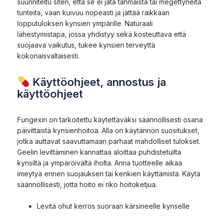
suunniteltu siten, että se ei jätä tahmaista tai megettyneitä
tunteita, vaan kuivuu nopeasti ja jättää raikkaan
lopputuloksen kynsien ympärille. Naturaali
lähestymistapa, jossa yhdistyy sekä kosteuttava että
suojaava vaikutus, tukee kynsien terveyttä
kokonaisvaltaisesti.
Käyttöohjeet, annostus ja
käyttöohjeet
Fungexin on tarkoitettu käytettäväksi säännöllisesti osana
päivittäistä kynsienhoitoa. Alla on käytännön suositukset,
jotka auttavat saavuttamaan parhaat mahdolliset tulokset.
Geelin levittäminen kannattaa aloittaa puhdistetuilta
kynsiltä ja ympäröivältä iholta. Anna tuotteelle aikaa
imeytyä ennen suojauksen tai kenkien käyttämistä. Käytä
säännöllisesti, jotta hoito ei riko hoitoketjua.
Levitä ohut kerros suoraan kärsineelle kynselle