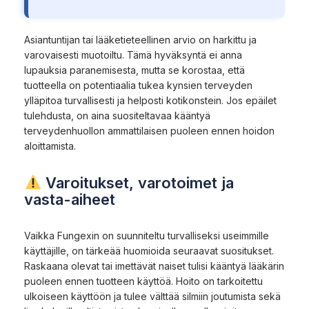
Asiantuntijan tai lääketieteellinen arvio on harkittu ja
varovaisesti muotoiltu. Tämä hyväksyntä ei anna
lupauksia paranemisesta, mutta se korostaa, että
tuotteella on potentiaalia tukea kynsien terveyden
ylläpitoa turvallisesti ja helposti kotikonstein. Jos epäilet
tulehdusta, on aina suositeltavaa kääntyä
terveydenhuollon ammattilaisen puoleen ennen hoidon
aloittamista.
Varoitukset, varotoimet ja
vasta-aiheet
Vaikka Fungexin on suunniteltu turvalliseksi useimmille
käyttäjille, on tärkeää huomioida seuraavat suositukset.
Raskaana olevat tai imettävät naiset tulisi kääntyä lääkärin
puoleen ennen tuotteen käyttöä. Hoito on tarkoitettu
ulkoiseen käyttöön ja tulee välttää silmiin joutumista sekä