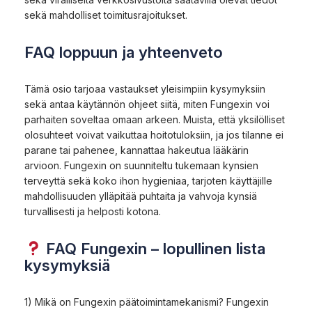
sekä mahdolliset toimitusrajoitukset.
FAQ loppuun ja yhteenveto
Tämä osio tarjoaa vastaukset yleisimpiin kysymyksiin
sekä antaa käytännön ohjeet siitä, miten Fungexin voi
parhaiten soveltaa omaan arkeen. Muista, että yksilölliset
olosuhteet voivat vaikuttaa hoitotuloksiin, ja jos tilanne ei
parane tai pahenee, kannattaa hakeutua lääkärin
arvioon. Fungexin on suunniteltu tukemaan kynsien
terveyttä sekä koko ihon hygieniaa, tarjoten käyttäjille
mahdollisuuden ylläpitää puhtaita ja vahvoja kynsiä
turvallisesti ja helposti kotona.
FAQ Fungexin – lopullinen lista
kysymyksiä
1) Mikä on Fungexin päätoimintamekanismi? Fungexin