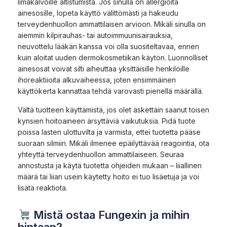
limakalvoille altistumista. Jos sinulla on allergioita
ainesosille, lopeta käyttö välittömästi ja hakeudu
terveydenhuollon ammattilaisen arvioon. Mikäli sinulla on
aiemmin kilpirauhas- tai autoimmuunisairauksia,
neuvottelu lääkäri kanssa voi olla suositeltavaa, ennen
kuin aloitat uuden dermokosmetiikan käytön. Luonnolliset
ainesosat voivat silti aiheuttaa yksittäisille henkilöille
ihoreaktiioita alkuvaiheessa, joten ensimmäinen
käyttökerta kannattaa tehdä varovasti pienellä määrällä.
Vältä tuotteen käyttämistä, jos olet äskettäin saanut toisen
kynsien hoitoaineen ärsyttäviä vaikutuksia. Pidä tuote
poissa lasten ulottuvilta ja varmista, ettei tuotetta pääse
suoraan silmiin. Mikäli ilmenee epäilyttävää reagointia, ota
yhteyttä terveydenhuollon ammattilaiseen. Seuraa
annostusta ja käytä tuotetta ohjeiden mukaan – liiallinen
määrä tai liian usein käytetty hoito ei tuo lisäetuja ja voi
lisätä reaktiota.
Mistä ostaa Fungexin ja mihin
hintaan?