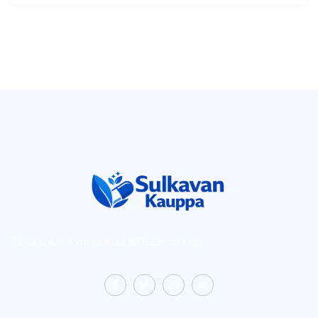
Tämä sivusto voi sisältää affiliate-linkkejä.