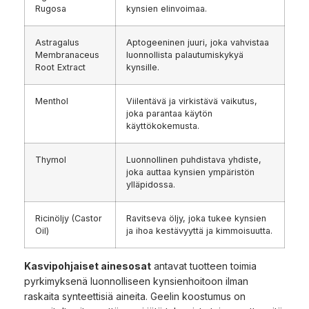
Rugosa
kynsien elinvoimaa.
Astragalus
Aptogeeninen juuri, joka vahvistaa
Membranaceus
luonnollista palautumiskykyä
Root Extract
kynsille.
Menthol
Viilentävä ja virkistävä vaikutus,
joka parantaa käytön
käyttökokemusta.
Thymol
Luonnollinen puhdistava yhdiste,
joka auttaa kynsien ympäristön
ylläpidossa.
Ricinöljy (Castor
Ravitseva öljy, joka tukee kynsien
Oil)
ja ihoa kestävyyttä ja kimmoisuutta.
Kasvipohjaiset ainesosat
antavat tuotteen toimia
pyrkimyksenä luonnolliseen kynsienhoitoon ilman
raskaita synteettisiä aineita. Geelin koostumus on