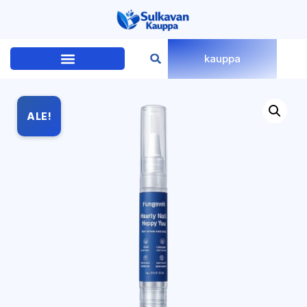
kauppa
ALE!