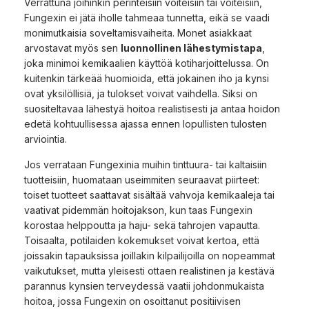
Verrattuna joihinkin perinteisiin voiteisiin tai voiteisiin,
Fungexin ei jätä iholle tahmeaa tunnetta, eikä se vaadi
monimutkaisia soveltamisvaiheita. Monet asiakkaat
arvostavat myös sen
luonnollinen lähestymistapa
,
joka minimoi kemikaalien käyttöä kotiharjoittelussa. On
kuitenkin tärkeää huomioida, että jokainen iho ja kynsi
ovat yksilöllisiä, ja tulokset voivat vaihdella. Siksi on
suositeltavaa lähestyä hoitoa realistisesti ja antaa hoidon
edetä kohtuullisessa ajassa ennen lopullisten tulosten
arviointia.
Jos verrataan Fungexinia muihin tinttuura- tai kaltaisiin
tuotteisiin, huomataan useimmiten seuraavat piirteet:
toiset tuotteet saattavat sisältää vahvoja kemikaaleja tai
vaativat pidemmän hoitojakson, kun taas Fungexin
korostaa helppoutta ja haju- sekä tahrojen vapautta.
Toisaalta, potilaiden kokemukset voivat kertoa, että
joissakin tapauksissa joillakin kilpailijoilla on nopeammat
vaikutukset, mutta yleisesti ottaen realistinen ja kestävä
parannus kynsien terveydessä vaatii johdonmukaista
hoitoa, jossa Fungexin on osoittanut positiivisen