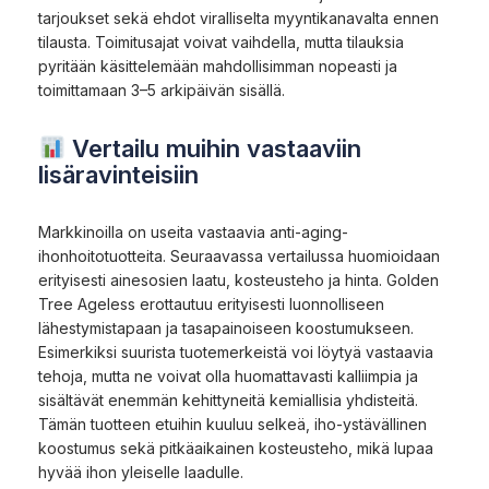
tarjoukset sekä ehdot viralliselta myyntikanavalta ennen
tilausta. Toimitusajat voivat vaihdella, mutta tilauksia
pyritään käsittelemään mahdollisimman nopeasti ja
toimittamaan 3–5 arkipäivän sisällä.
Vertailu muihin vastaaviin
lisäravinteisiin
Markkinoilla on useita vastaavia anti-aging-
ihonhoitotuotteita. Seuraavassa vertailussa huomioidaan
erityisesti ainesosien laatu, kosteusteho ja hinta. Golden
Tree Ageless erottautuu erityisesti luonnolliseen
lähestymistapaan ja tasapainoiseen koostumukseen.
Esimerkiksi suurista tuotemerkeistä voi löytyä vastaavia
tehoja, mutta ne voivat olla huomattavasti kalliimpia ja
sisältävät enemmän kehittyneitä kemiallisia yhdisteitä.
Tämän tuotteen etuihin kuuluu selkeä, iho-ystävällinen
koostumus sekä pitkäaikainen kosteusteho, mikä lupaa
hyvää ihon yleiselle laadulle.