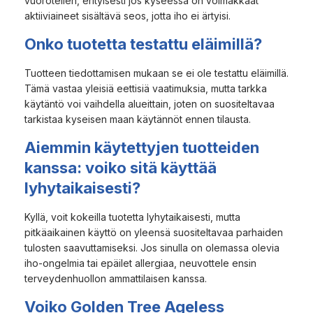
vuorotellen, erityisesti jos kyseessä on voimakkaat
aktiiviaineet sisältävä seos, jotta iho ei ärtyisi.
Onko tuotetta testattu eläimillä?
Tuotteen tiedottamisen mukaan se ei ole testattu eläimillä.
Tämä vastaa yleisiä eettisiä vaatimuksia, mutta tarkka
käytäntö voi vaihdella alueittain, joten on suositeltavaa
tarkistaa kyseisen maan käytännöt ennen tilausta.
Aiemmin käytettyjen tuotteiden
kanssa: voiko sitä käyttää
lyhytaikaisesti?
Kyllä, voit kokeilla tuotetta lyhytaikaisesti, mutta
pitkäaikainen käyttö on yleensä suositeltavaa parhaiden
tulosten saavuttamiseksi. Jos sinulla on olemassa olevia
iho-ongelmia tai epäilet allergiaa, neuvottele ensin
terveydenhuollon ammattilaisen kanssa.
Voiko Golden Tree Ageless