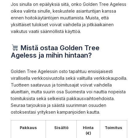
Jos sinulla on epäilyksiä siitä, onko Golden Tree Ageless
oikea valinta sinulle, keskustele asiantuntijan kanssa
ennen hoitokäytäntöjen muuttamista. Muista, että
yksittäiset tulokset voivat vaihdella ja pitkäaikainen
vaikutus vaatii säännöllistä käyttöä.
Mistä ostaa Golden Tree
Ageless ja mihin hintaan?
Golden Tree Agelessin osto tapahtuu ensisijaisesti
virallisella verkkosivustolla sekä valituilla verkkokaupoilla.
Tuotteen saatavuus ja toimitusajat voivat vaihdella
alueittain, mutta suurin osa Suomesta voi nauttia nopeista
toimituksista sekä selkeistä pakkausvaihtoehdoista.
Seuraa tarjouksia ja säästä suurimman osuuden
ostoksestasi yrityksen kampanjoiden kautta.
Pakkaus
Sisältö
Hinta
Toimitus
(€)