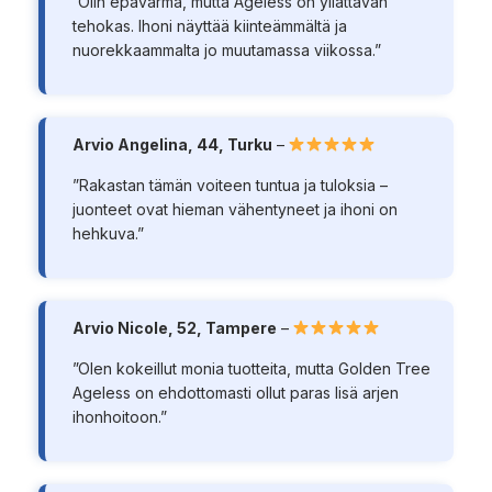
”Olin epävarma, mutta Ageless on yllättävän
tehokas. Ihoni näyttää kiinteämmältä ja
nuorekkaammalta jo muutamassa viikossa.”
Arvio Angelina, 44, Turku
–
”Rakastan tämän voiteen tuntua ja tuloksia –
juonteet ovat hieman vähentyneet ja ihoni on
hehkuva.”
Arvio Nicole, 52, Tampere
–
”Olen kokeillut monia tuotteita, mutta Golden Tree
Ageless on ehdottomasti ollut paras lisä arjen
ihonhoitoon.”