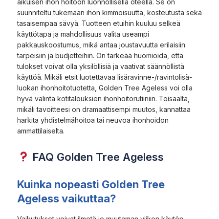
aikuisen ihon hoitoon luonnollisella oteella. Se on
suunniteltu tukemaan ihon kimmoisuutta, kosteutusta sekä
tasaisempaa sävyä. Tuotteen etuihin kuuluu selkeä
käyttötapa ja mahdollisuus valita useampi
pakkauskoostumus, mikä antaa joustavuutta erilaisiin
tarpeisiin ja budjetteihin. On tärkeää huomioida, että
tulokset voivat olla yksilöllisiä ja vaativat säännöllistä
käyttöä. Mikäli etsit luotettavaa lisäravinne-/ravintolisä-
luokan ihonhoitotuotetta, Golden Tree Ageless voi olla
hyvä valinta kotitalouksien ihonhoitorutiiniin. Toisaalta,
mikäli tavoitteesi on dramaattisempi muutos, kannattaa
harkita yhdistelmähoitoa tai neuvoa ihonhoidon
ammattilaiselta.
FAQ Golden Tree Ageless
Kuinka nopeasti Golden Tree
Ageless vaikuttaa?
Vaikutukset voivat ilmetä jo muutaman viikon käytön