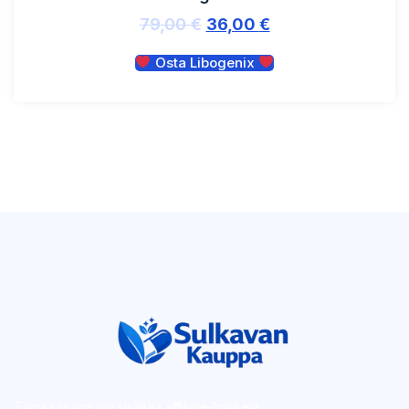
79,00
€
36,00
€
Osta Libogenix
Tämä sivusto voi sisältää affiliate-linkkejä.