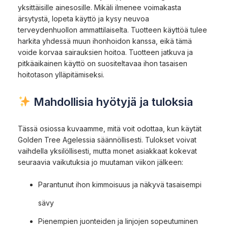
yksittäisille ainesosille. Mikäli ilmenee voimakasta
ärsytystä, lopeta käyttö ja kysy neuvoa
terveydenhuollon ammattilaiselta. Tuotteen käyttöä tulee
harkita yhdessä muun ihonhoidon kanssa, eikä tämä
voide korvaa sairauksien hoitoa. Tuotteen jatkuva ja
pitkäaikainen käyttö on suositeltavaa ihon tasaisen
hoitotason ylläpitämiseksi.
Mahdollisia hyötyjä ja tuloksia
Tässä osiossa kuvaamme, mitä voit odottaa, kun käytät
Golden Tree Agelessia säännöllisesti. Tulokset voivat
vaihdella yksilöllisesti, mutta monet asiakkaat kokevat
seuraavia vaikutuksia jo muutaman viikon jälkeen:
Parantunut ihon kimmoisuus ja näkyvä tasaisempi
sävy
Pienempien juonteiden ja linjojen sopeutuminen