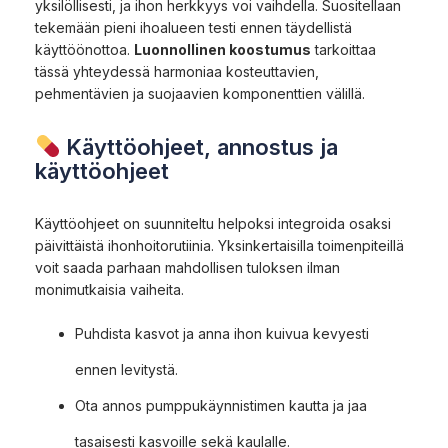
yksilöllisesti, ja ihon herkkyys voi vaihdella. Suositellaan
tekemään pieni ihoalueen testi ennen täydellistä
käyttöönottoa.
Luonnollinen koostumus
tarkoittaa
tässä yhteydessä harmoniaa kosteuttavien,
pehmentävien ja suojaavien komponenttien välillä.
Käyttöohjeet, annostus ja
käyttöohjeet
Käyttöohjeet on suunniteltu helpoksi integroida osaksi
päivittäistä ihonhoitorutiinia. Yksinkertaisilla toimenpiteillä
voit saada parhaan mahdollisen tuloksen ilman
monimutkaisia vaiheita.
Puhdista kasvot ja anna ihon kuivua kevyesti
ennen levitystä.
Ota annos pumppukäynnistimen kautta ja jaa
tasaisesti kasvoille sekä kaulalle.