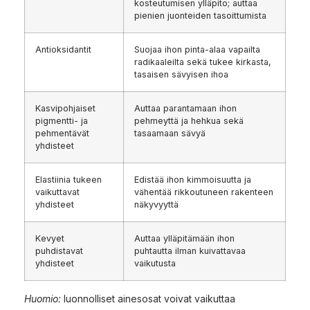
kosteutumisen ylläpito; auttaa
pienien juonteiden tasoittumista
Antioksidantit
Suojaa ihon pinta-alaa vapailta
radikaaleilta sekä tukee kirkasta,
tasaisen sävyisen ihoa
Kasvipohjaiset
Auttaa parantamaan ihon
pigmentti- ja
pehmeyttä ja hehkua sekä
pehmentävät
tasaamaan sävyä
yhdisteet
Elastiinia tukeen
Edistää ihon kimmoisuutta ja
vaikuttavat
vähentää rikkoutuneen rakenteen
yhdisteet
näkyvyyttä
Kevyet
Auttaa ylläpitämään ihon
puhdistavat
puhtautta ilman kuivattavaa
yhdisteet
vaikutusta
Huomio:
luonnolliset ainesosat voivat vaikuttaa