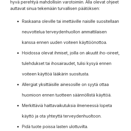
hyvä perehtyä mahdollisiin varotoimiin. Alla olevat ohjeet
auttavat sinua tekemään turvallisen päätöksen:
Raskaana oleville tai imettäville naisille suositellaan
neuvottelua terveydenhuollon ammattilaisen
kanssa ennen uuden voiteen käyttöönottoa.
Hoidossa olevat ihmiset, joilla on akuutit iho-oireet,
tulehdukset tai ihosairaudet, tulisi kysyä ennen
voiteen käyttöä lääkärin suositusta.
Allergiat yksittäisille ainesosille on syytä ottaa
huomioon ennen tuotteen säännöllistä käyttöä.
Merkittäviä haittavaikutuksia ilmeneessä lopeta
käyttö ja ota yhteyttä terveydenhuoltoon.
Pidä tuote poissa lasten ulottuvilta.