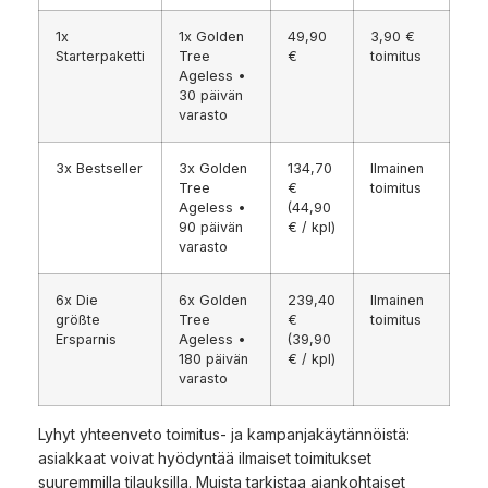
1x
1x Golden
49,90
3,90 €
Starterpaketti
Tree
€
toimitus
Ageless •
30 päivän
varasto
3x Bestseller
3x Golden
134,70
Ilmainen
Tree
€
toimitus
Ageless •
(44,90
90 päivän
€ / kpl)
varasto
6x Die
6x Golden
239,40
Ilmainen
größte
Tree
€
toimitus
Ersparnis
Ageless •
(39,90
180 päivän
€ / kpl)
varasto
Lyhyt yhteenveto toimitus- ja kampanjakäytännöistä:
asiakkaat voivat hyödyntää ilmaiset toimitukset
suuremmilla tilauksilla. Muista tarkistaa ajankohtaiset