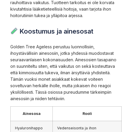
rauhoittava vaikutus. Tuotteen tarkoitus ei ole korvata
kivutahtisia lääketieteellisiä hoitoja, vaan tarjota ihon
hoitorutiiniin tukea ja ylläpitoa arjessa.
Koostumus ja ainesosat
Golden Tree Ageless perustuu luonnollisiin,
ihoystävällisiin ainesosiin, jotka yhdessä muodostavat
seuraavanlaisen kokonaisuuden. Ainesosien tasapaino
on suunniteltu siten, että vaikutus on sekä kosteuttava
että kimmoisuutta tukeva, ilman ärsyttäviä yhdisteitä.
Tämän vuoksi monet asiakkaat kokevat voiteen
soveltuvan herkälle iholle, mutta jokaisen iho reagoi
yksilöllisesti. Tässä osiossa pureudumme tärkeimpiin
ainesosiin ja niiden tehtäviin.
Ainesosa
Rooli
Hyaluronihappo
Vedenseisonta ja ihon