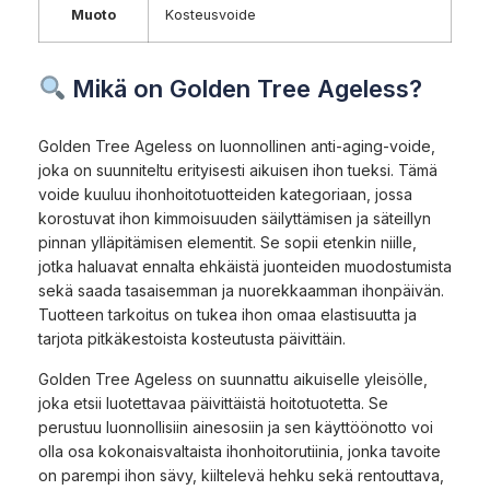
Muoto
Kosteusvoide
Mikä on Golden Tree Ageless?
Golden Tree Ageless on luonnollinen anti-aging-voide,
joka on suunniteltu erityisesti aikuisen ihon tueksi. Tämä
voide kuuluu ihonhoitotuotteiden kategoriaan, jossa
korostuvat ihon kimmoisuuden säilyttämisen ja säteillyn
pinnan ylläpitämisen elementit. Se sopii etenkin niille,
jotka haluavat ennalta ehkäistä juonteiden muodostumista
sekä saada tasaisemman ja nuorekkaamman ihonpäivän.
Tuotteen tarkoitus on tukea ihon omaa elastisuutta ja
tarjota pitkäkestoista kosteutusta päivittäin.
Golden Tree Ageless on suunnattu aikuiselle yleisölle,
joka etsii luotettavaa päivittäistä hoitotuotetta. Se
perustuu luonnollisiin ainesosiin ja sen käyttöönotto voi
olla osa kokonaisvaltaista ihonhoitorutiinia, jonka tavoite
on parempi ihon sävy, kiiltelevä hehku sekä rentouttava,