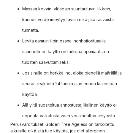
Massaa kevyin, ylöspäin suuntautuvin liikkein,
kunnes voide imeytyy täysin eikä jätä rasvaista
tunnetta.
Levitä aamuin illoin osana ihonhoitorituaalia;
säännöllinen käyttö on tärkeää optimaalisten
tulosten saavuttamiseksi.
Jos sinulla on herkkä iho, aloita pienellä määrällä ja
seuraa reaktiota 24 tunnin ajan ennen laajempaa
käyttöä.
Älä ylitä suositeltua annostusta; liiallinen käyttö ei
nopeuta vaikutusta vaan voi aiheuttaa ärsytystä.
Perusvaroitukset: Golden Tree Ageless on tarkoitettu
aikuisille eikä sitä tule käyttää, jos olet allerginen