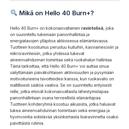
Mikä on Hello 40 Burn+?
Hello 40 Burn+ on kokonaisvaltainen
ravintolisä
, joka
on suunniteltu tukemaan painonhallintaa ja
energiatasojen ylläpitoa aktiivisessa elämäntavassa.
Tuotteen koostumus perustuu kuituihin, kasviainesosiin ja
mikroravinteisiin, jotka yhdessä tukevat
aineenvaihdunnan toimintaa sekä ruokahalun hallintaa.
Tämä tarkoittaa, että Hello 40 Burn+ voi auttaa sinua
säilyttämään päiväkohtaisen aktiivisuuden ja pysymään
motivoituneena tavoitteidesi kanssa, kun ruokavalio on
maltillisesti säätöä vaativa. Se on suunniteltu erityisesti
niille, jotka etsivät kokonaisvaltaista lähestymistapaa
painonhallintaan osana terveellistä elämäntapaa.
Tuotteen kohderyhmä koostuu aikuisista, jotka haluavat
tukea aineenvaihdunnan toimintaan sekä energiaa ja
hyvinvointia edistävää yksinkertaista lisäravinnetta osaksi
päivittäistä rutiinia.