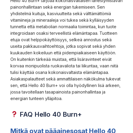
Hello 40 Burn+ tarjoaa kokonaisvaltaisen lähestymistavan
painonhallintaan sekä energian tukemiseen. Sen
yhdistelmä kuituja, kasviuutteita sekä välttämättömiä
vitamiineja ja mineraaleja voi tukea sekä kylläisyyden
tunnetta että metabolian normaalia toimintaa, kun tuote
integroidaan osaksi terveellistä elämäntapaa. Tuotteen
etuja ovat helppokäyttöisyys, selkeä annostus sekä
useita pakkausvaihtoehtoja, jotka sopivat sekä yhden
kuukauden kokeiluun että pidempiaikaiseen käyttöön.
On kuitenkin tärkeää muistaa, että lisäravinteet eivät
korvaa monipuolista ruokavaliota tai liikuntaa, vaan niitä
tulisi käyttää osana kokonaisvaltaista elämäntapaa.
Asiakaspalautteet sekä ammattilaisen näkökulma tukevat
sen, että Hello 40 Burn+ voi olla hyödyllinen lisä arkeen,
jossa tavoitellaan tasapainoista painonhallintaa ja
energian tunteen ylläpitoa.
FAQ Hello 40 Burn+
Mitkä ovat pääainesosat Hello 40