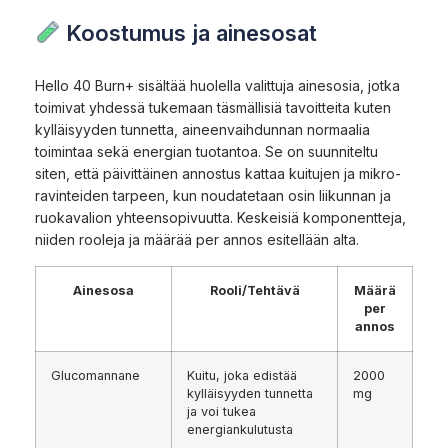
Koostumus ja ainesosat
Hello 40 Burn+ sisältää huolella valittuja ainesosia, jotka
toimivat yhdessä tukemaan täsmällisiä tavoitteita kuten
kylläisyyden tunnetta, aineenvaihdunnan normaalia
toimintaa sekä energian tuotantoa. Se on suunniteltu
siten, että päivittäinen annostus kattaa kuitujen ja mikro­
ravinteiden tarpeen, kun noudatetaan osin liikunnan ja
ruokavalion yhteensopivuutta. Keskeisiä komponentteja,
niiden rooleja ja määrää per annos esitellään alta.
Ainesosa
Rooli/Tehtävä
Määrä
per
annos
Glucomannane
Kuitu, joka edistää
2000
kylläisyyden tunnetta
mg
ja voi tukea
energiankulutusta