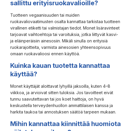
sallittu erityisruokavalioille?
Tuotteen vegaanisuuden tai muiden
ruokavaliovaatimusten osalta kannattaa tarkistaa tuotteen
virallinen etiketti tai valmistajan tiedot. Monet lisäravinteet
tarjoavat vaihtoehtoja tai varoituksia, jotka liittyvät kasvi-
ja eläinperäisiin ainesosiin. Mikäli sinulla on erityisiä
ruokarajoitteita, varmista ainesosien yhteensopivuus
omaan ruokavalioosi ennen käyttöä.
Kuinka kauan tuotetta kannattaa
käyttää?
Monet käyttäjät aloittavat lyhyillä jaksoilla, kuten 4–8
viikkoa, ja arvioivat sitten tuloksia. Jos tavoitteet eivät
tunnu saavutettavan tai jos koet haittoja, on hyvä
keskustella terveydenhuollon ammattilaisen kanssa ja
harkita taukoa tai annostuksen säätöä tarpeen mukaan.
Mihin kannattaa kiinnittää huomiota