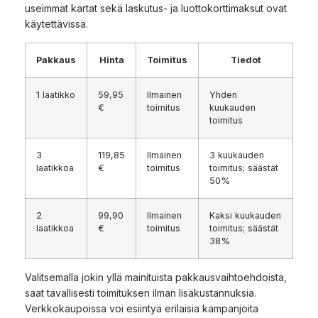
useimmat kartat sekä laskutus- ja luottokorttimaksut ovat
käytettävissä.
Pakkaus
Hinta
Toimitus
Tiedot
1 laatikko
59,95
Ilmainen
Yhden
€
toimitus
kuukauden
toimitus
3
119,85
Ilmainen
3 kuukauden
laatikkoa
€
toimitus
toimitus; säästät
50%
2
99,90
Ilmainen
Kaksi kuukauden
laatikkoa
€
toimitus
toimitus; säästät
38%
Valitsemalla jokin yllä mainituista pakkausvaihtoehdoista,
saat tavallisesti toimituksen ilman lisäkustannuksia.
Verkkokaupoissa voi esiintyä erilaisia kampanjoita