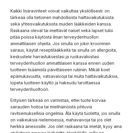
Kaikki lisäravinteet voivat vaikuttaa yksilöllisesti: on
tärkeää olla tietoinen mahdollisista haittavaikutuksista
sekä yhteisvaikutuksista muiden lääkkeiden kanssa.
Raskaana olevat tai imettävät naiset sekä lapset tulisi
pitää poissa käytöstä ilman terveydenhuollon
ammattilaisen ohjeita. Jos sinulla on jokin krooninen
sairaus, käytät reseptilääkkeitä tai sinulla on allergioita,
keskustele harrastuksestasi ja ruokavaliostasi
terveydenhuollon ammattilaisen kanssa ennen uuden
tuotteen lisäämistä päivittäiseen rutiiniin. Mikäli koet
epämukavuutta, vatsavaivoja tai muita haittavaikutuksia,
lopeta tuotteen käyttö ja hakeudu tarvittaessa
terveydenhuoltoon.
Erityisen tärkeää on varmistaa, ettei tuote korvaa
sairauden hoitoa tai mielihäiriöistä johtuvia
ravitsemuksellisia ongelmia. Älä käytä tuotetta, jos sinulla
on vaikeuksia nielemisessä, mahavaivoja tai jos olet
herkkä ainesosille. Jos olet raskaana tai imetät, kysy aina
etukäteen neuvoa lääkäriltä. Henkilöillä, joilla on