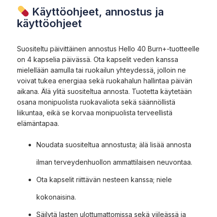
Käyttöohjeet, annostus ja
käyttöohjeet
Suositeltu päivittäinen annostus Hello 40 Burn+-tuotteelle
on 4 kapselia päivässä. Ota kapselit veden kanssa
mielellään aamulla tai ruokailun yhteydessä, jolloin ne
voivat tukea energiaa sekä ruokahalun hallintaa päivän
aikana. Älä ylitä suositeltua annosta. Tuotetta käytetään
osana monipuolista ruokavaliota sekä säännöllistä
liikuntaa, eikä se korvaa monipuolista terveellistä
elämäntapaa.
Noudata suositeltua annostusta; älä lisää annosta
ilman terveydenhuollon ammattilaisen neuvontaa.
Ota kapselit riittävän nesteen kanssa; niele
kokonaisina.
Säilytä lasten ulottumattomissa sekä viileässä ja