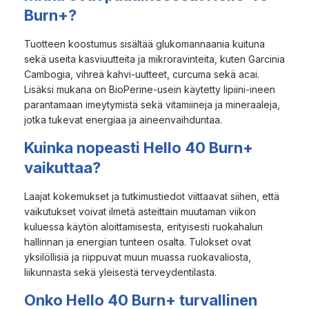
Burn+?
Tuotteen koostumus sisältää glukomannaania kuituna
sekä useita kasviuutteita ja mikroravinteita, kuten Garcinia
Cambogia, vihreä kahvi-uutteet, curcuma sekä acai.
Lisäksi mukana on BioPerine-usein käytetty lipiini-ineen
parantamaan imeytymistä sekä vitamiineja ja mineraaleja,
jotka tukevat energiaa ja aineenvaihduntaa.
Kuinka nopeasti Hello 40 Burn+
vaikuttaa?
Laajat kokemukset ja tutkimustiedot viittaavat siihen, että
vaikutukset voivat ilmetä asteittain muutaman viikon
kuluessa käytön aloittamisesta, erityisesti ruokahalun
hallinnan ja energian tunteen osalta. Tulokset ovat
yksilöllisiä ja riippuvat muun muassa ruokavaliosta,
liikunnasta sekä yleisestä terveydentilasta.
Onko Hello 40 Burn+ turvallinen