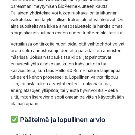
paremman imeytymisen BioPerine-uutteen kautta.
Tällainen yhdistelmä voi tukea ruokavalion ja liikunnan
vaikutuksia, mutta yksilölliset kokemukset vaihtelevat. On
aina suositeltavaa lukea ainesosaluettelo ja harkita omaa
reagointiaineisuuttaan ennen uuden tuotteen aloittamista.
Vertailussa on tärkeää huomioida, että vaihtoehdot voivat
erota sekä annostusohjeiden että päivittäisten annosten
määrissä. Joissain tapauksissa kilpailijat painottavat
erityisesti yhtä ainesosaa, kuten kahviuutteita tai
kasviuutteita, kun taas Hello 40 Burn+ hakee laajempaa
tukea eri kehon prosesseille. Lopullinen valinta riippuu
siitä, millaista tukea arvostat eniten – nälänhallintaa,
energiatasojen ylläpitoa, tai yleistä hyvinvointia – sekä
siitä, miten lisäravinne sopii omaan päivittäin käytettävään
elämäntapaan.
Päätelmä ja lopullinen arvio