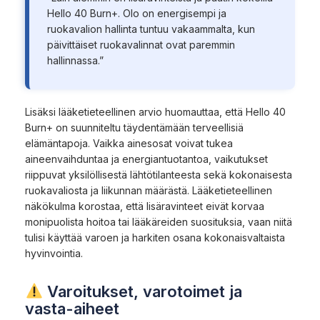
Hello 40 Burn+. Olo on energisempi ja
ruokavalion hallinta tuntuu vakaammalta, kun
päivittäiset ruokavalinnat ovat paremmin
hallinnassa.”
Lisäksi lääketieteellinen arvio huomauttaa, että Hello 40
Burn+ on suunniteltu täydentämään terveellisiä
elämäntapoja. Vaikka ainesosat voivat tukea
aineenvaihduntaa ja energiantuotantoa, vaikutukset
riippuvat yksilöllisestä lähtötilanteesta sekä kokonaisesta
ruokavaliosta ja liikunnan määrästä. Lääketieteellinen
näkökulma korostaa, että lisäravinteet eivät korvaa
monipuolista hoitoa tai lääkäreiden suosituksia, vaan niitä
tulisi käyttää varoen ja harkiten osana kokonaisvaltaista
hyvinvointia.
Varoitukset, varotoimet ja
vasta-aiheet