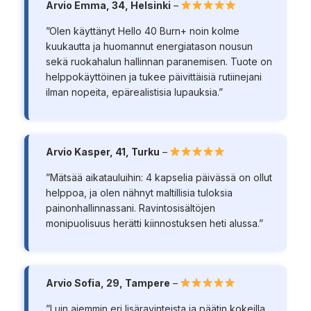
Arvio Emma, 34, Helsinki
–
”Olen käyttänyt Hello 40 Burn+ noin kolme
kuukautta ja huomannut energiatason nousun
sekä ruokahalun hallinnan paranemisen. Tuote on
helppokäyttöinen ja tukee päivittäisiä rutiinejani
ilman nopeita, epärealistisia lupauksia.”
Arvio Kasper, 41, Turku
–
”Mätsää aikatauluihin: 4 kapselia päivässä on ollut
helppoa, ja olen nähnyt maltillisia tuloksia
painonhallinnassani. Ravintosisältöjen
monipuolisuus herätti kiinnostuksen heti alussa.”
Arvio Sofia, 29, Tampere
–
”Luin aiemmin eri lisäravinteista ja päätin kokeilla