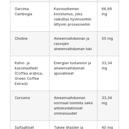
Garcinia
Kasviuutteinen
66,66
Cambogia
koostumus, joka
mg
vaikuttaa hyvinvointiin
liittyviin prosesseihin
Choline
Aineenvaihdunnan ja
55 mg
rasvojen
aineenvaihdunnan tuki
Kahvi- ja
Energian tuotannon ja
33,34
kasvinuutteet
aineenvaihdunnan
mg
(Coffea arabica,
apuvälineet
Green Coffee
Extract)
Curcuma
Aineenvaihdunnan
33,34
normaali toiminta sekä
mg
antioksidatiiviset
ominaisuudet
Sulfaattiset
Tukee lihasten ja
40 mg