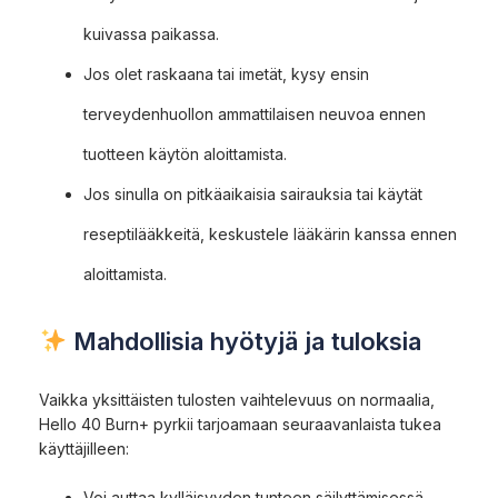
kuivassa paikassa.
Jos olet raskaana tai imetät, kysy ensin
terveydenhuollon ammattilaisen neuvoa ennen
tuotteen käytön aloittamista.
Jos sinulla on pitkäaikaisia sairauksia tai käytät
reseptilääkkeitä, keskustele lääkärin kanssa ennen
aloittamista.
Mahdollisia hyötyjä ja tuloksia
Vaikka yksittäisten tulosten vaihtelevuus on normaalia,
Hello 40 Burn+ pyrkii tarjoamaan seuraavanlaista tukea
käyttäjilleen:
Voi auttaa kylläisyyden tunteen säilyttämisessä