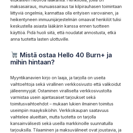
maksasairaus, munuaissairaus tai kilpirauhasen toimintaan
liittyviä ongelmia, kannattaa olla erityisen varovainen, ja
heikentyneen immuunijärjestelmän omaavat henkilöt tulisi
keskustella asiasta lääkärin kanssa ennen tuotteen
käyttöä. Pidä huoli siitä, että noudatat annostusta, etkä
anna tuotetta lasten ulottuville.
Mistä ostaa Hello 40 Burn+ ja
mihin hintaan?
Myyntikanavien kirjo on laaja, ja tarjolla on useita
vaihtoehtoja sekä virallinen verkkosivusto että valikoidut
jälleenmyyjät. Ostaminen viralliselta verkkosivustolta
varmistaa usein ajantasaiset tarjoukset sekä
toimitusvaihtoehdot – mukaan lukien ilmainen toimitus
useimpiin maayksiköihin. Verkkokaupan saatavuus
vaihtelee alueittain, mutta tuotetta on tarjolla
kansainvälisesti sekä useilla markkinoille suunnatuilla
tarjouksilla. Tilaaminen ja maksuvälineet ovat joustavia, ja