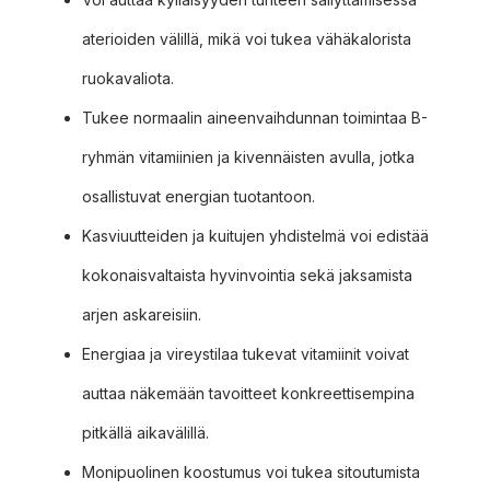
aterioiden välillä, mikä voi tukea vähäkalorista
ruokavaliota.
Tukee normaalin aineenvaihdunnan toimintaa B-
ryhmän vitamiinien ja kivennäisten avulla, jotka
osallistuvat energian tuotantoon.
Kasviuutteiden ja kuitujen yhdistelmä voi edistää
kokonaisvaltaista hyvinvointia sekä jaksamista
arjen askareisiin.
Energiaa ja vireystilaa tukevat vitamiinit voivat
auttaa näkemään tavoitteet konkreettisempina
pitkällä aikavälillä.
Monipuolinen koostumus voi tukea sitoutumista