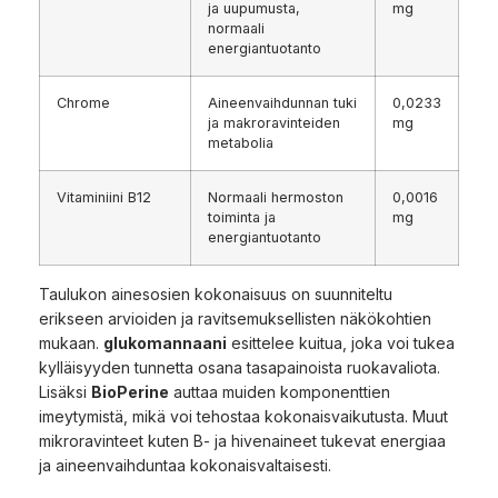
ja uupumusta,
mg
normaali
energiantuotanto
Chrome
Aineenvaihdunnan tuki
0,0233
ja makro­ravinteiden
mg
metabolia
Vitaminiini B12
Normaali hermoston
0,0016
toiminta ja
mg
energiantuotanto
Taulukon ainesosien kokonaisuus on suunniteltu
erikseen arvioiden ja ravitsemuksellisten näkökohtien
mukaan.
glukomannaani
esittelee kuitua, joka voi tukea
kylläisyyden tunnetta osana tasapainoista ruokavaliota.
Lisäksi
BioPerine
auttaa muiden komponenttien
imeytymistä, mikä voi tehostaa kokonaisvaikutusta. Muut
mikroravinteet kuten B- ja hivenaineet tukevat energiaa
ja aineenvaihduntaa kokonaisvaltaisesti.