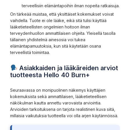
terveellisiin elämäntapoihin ilman nopeita ratkaisuja.
On tärkeää muistaa, että yksittäiset kokemukset voivat
vaihdella. Tuote ei ole lääke, eikä sitä tulisi käyttää
lääketieteellisten ongelmien hoitoon ilman
terveydenhuollon ammattilaisen ohjeita. Yleisellä tasolla
tällainen yhdistelmä ainesosia voi tukea
elämäntapamuutoksia, kun sitä käytetään osana
terveellistä toimintaa.
Asiakkaiden ja lääkäreiden arviot
tuotteesta Hello 40 Burn+
Seuraavassa on monipuolinen näkemys käyttäjien
kokemuksista sekä ammattilaisen, lääketieteellisen
näkökulman kautta annettu varovaista arviointia.
Arvioiden tarkoituksena on tarjota realistinen kuva siitä,
millaisia vaikutuksia tuotteella voi olla arjen käytännöissä.