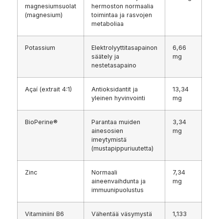
magnesiumsuolat
hermoston normaalia
(magnesium)
toimintaa ja rasvojen
metaboliaa
Potassium
Elektrolyyttitasapainon
6,66
säätely ja
mg
nestetasapaino
Açaí (extrait 4:1)
Antioksidantit ja
13,34
yleinen hyvinvointi
mg
BioPerine®
Parantaa muiden
3,34
ainesosien
mg
imeytymistä
(mustapippuriuutetta)
Zinc
Normaali
7,34
aineenvaihdunta ja
mg
immuunipuolustus
Vitaminiini B6
Vähentää väsymystä
1,133