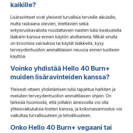
kaikille?
Lisäravinteet ovat yleisesti turvallisia terveille aikuisille,
mutta raskaana olevien, imettävien sekä
erityisruokavalioita noudattavien naisten tulisi keskustella
lääkärin kanssa ennen käytön aloittamista. Mikäli sinulla
on kroonisia sairauksia tai käytät lääkkeitä, kysy
terveydenhuollon ammattilaisen neuvoa ennen tuotteen
käyttöä.
Voinko yhdistää Hello 40 Burn+
muiden lisäravinteiden kanssa?
Yleisesti ottaen yhdistämisen tulisi tapahtua harkiten ja
mieluiten terveydenhuollon ammattilaisen ohjein. On
tärkeää huomioida, että joillakin ainesosilla voi olla
yhteisvaikutuksia toisten kanssa, ja kokonaisannostus voi
vaikuttaa turvallisuuteen ja tehokkuuteen.
Onko Hello 40 Burn+ vegaani tai