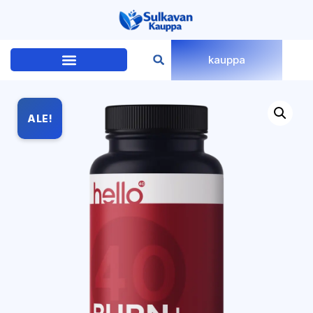
kauppa
ALE!