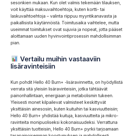
sesonkien mukaan. Kun olet valmis tekemään tilauksen,
voit käyttää maksuvaihtoehtoja, kuten kortti- tai
laskuvaihtoehtoja – valinta riippuu myyntikanavasta ja
paikallisista käytännöistä. Toimitusaika vaihtelee, mutta
useimmat toimitukset ovat sujuvia ja nopeat, jotta pääset
aloittamaan uuden hyvinvointiprosessin mahdollisimman
pian.
Vertailu muihin vastaaviin
lisäravinteisiin
Kun pohdit Hello 40 Burn+ -lisäravinnetta, on hyödyllistä
verrata sitä yleisiin lisäravinteisiin, jotka tähtäävät
painonhallintaan, energiaan ja metabolismin tukeen.
Yleisesti monet kilpailevat valmisteet keskittyvät
yksittäisiin ainesosiin, kuten kuituihin tai kasviuutteisiin;
Hello 40 Burn+ yhdistää kuituja, kasviuutteita ja mikro­
ravinteita monipuoliseksi kokonaisuudeksi. Verrattuna
yksittäisiin tuotteisiin, Hello 40 Burn+ pyrkii tarjoamaan
tasapainoisemman koostumuksen ja mahdollisesti