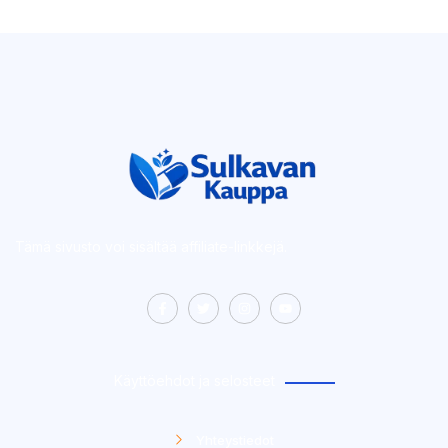
Tämä sivusto voi sisältää affiliate-linkkejä.
Käyttöehdot ja selosteet
Yhteystiedot