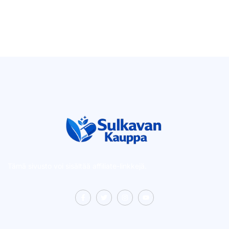
Tämä sivusto voi sisältää affiliate-linkkejä.