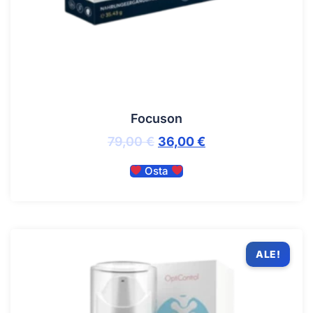
Focuson
79,00
€
36,00
€
Osta
ALE!