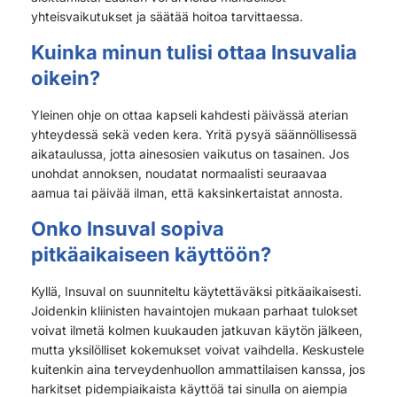
yhteisvaikutukset ja säätää hoitoa tarvittaessa.
Kuinka minun tulisi ottaa Insuvalia
oikein?
Yleinen ohje on ottaa kapseli kahdesti päivässä aterian
yhteydessä sekä veden kera. Yritä pysyä säännöllisessä
aikataulussa, jotta ainesosien vaikutus on tasainen. Jos
unohdat annoksen, noudatat normaalisti seuraavaa
aamua tai päivää ilman, että kaksinkertaistat annosta.
Onko Insuval sopiva
pitkäaikaiseen käyttöön?
Kyllä, Insuval on suunniteltu käytettäväksi pitkäaikaisesti.
Joidenkin kliinisten havaintojen mukaan parhaat tulokset
voivat ilmetä kolmen kuukauden jatkuvan käytön jälkeen,
mutta yksilölliset kokemukset voivat vaihdella. Keskustele
kuitenkin aina terveydenhuollon ammattilaisen kanssa, jos
harkitset pidempiaikaista käyttöä tai sinulla on aiempia