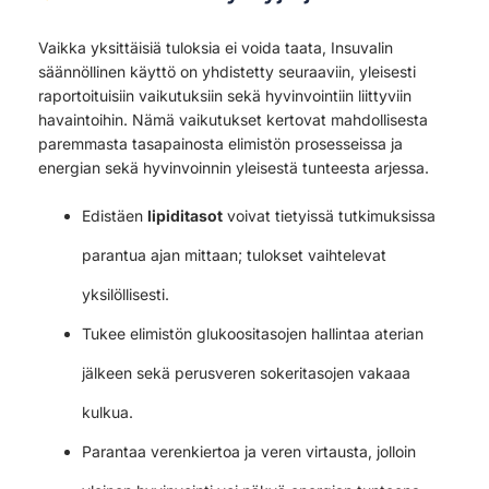
Vaikka yksittäisiä tuloksia ei voida taata, Insuvalin
säännöllinen käyttö on yhdistetty seuraaviin, yleisesti
raportoituisiin vaikutuksiin sekä hyvinvointiin liittyviin
havaintoihin. Nämä vaikutukset kertovat mahdollisesta
paremmasta tasapainosta elimistön prosesseissa ja
energian sekä hyvinvoinnin yleisestä tunteesta arjessa.
Edistäen
lipiditasot
voivat tietyissä tutkimuksissa
parantua ajan mittaan; tulokset vaihtelevat
yksilöllisesti.
Tukee elimistön glukoositasojen hallintaa aterian
jälkeen sekä perusveren sokeritasojen vakaaa
kulkua.
Parantaa verenkiertoa ja veren virtausta, jolloin