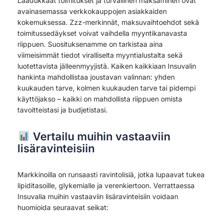
Laadukkaat toimitukset ja turvallinen maksaminen ovat
avainasemassa verkkokauppojen asiakkaiden
kokemuksessa. Zzz-merkinnät, maksuvaihtoehdot sekä
toimitussedäykset voivat vaihdella myyntikanavasta
riippuen. Suosituksenamme on tarkistaa aina
viimeisimmät tiedot viralliselta myyntialustalta sekä
luotettavista jälleenmyyjistä. Kaiken kaikkiaan Insuvalin
hankinta mahdollistaa joustavan valinnan: yhden
kuukauden tarve, kolmen kuukauden tarve tai pidempi
käyttöjakso – kaikki on mahdollista riippuen omista
tavoitteistasi ja budjetistasi.
Vertailu muihin vastaaviin
lisäravinteisiin
Markkinoilla on runsaasti ravintolisiä, jotka lupaavat tukea
lipiditasoille, glykemialle ja verenkiertoon. Verrattaessa
Insuvalia muihin vastaaviin lisäravinteisiin voidaan
huomioida seuraavat seikat: