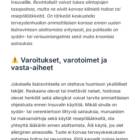
Insuvalille.
Ravintolisät voivat tukea elintapojen
tasapainoa, mutta ne eivät korvaa kliinistä hoitoa tai
reseptilääkkeitä. On tärkeää keskustella
terveydenhuollon ammattilaisen kanssa ennen uuden
lisäravinteen aloittamista erityisesti, jos potilaalla on
sydän- tai verisuoniongelmia sekä muita kroonisia
sairauksia.
Varoitukset, varotoimet ja
vasta-aiheet
Jokaisella lisäravinteella on otettava huomioon yksilölliset
tekijät. Raskaana olevat tai imettävät naiset, hoidossa
olevat henkilöt sekä allergikot voivat tarvita ammattilaisen
ohjeistusta ennen Insuvalin käyttöä. Mikäli sinulla on
sydän- tai verenkiertoon liittyviä sairauksia, munuaisten
tai maksansiirtoja sekä käytät reseptilääkkeitä, ota
yhteyttä lääkäriin ennen aloittamista. Älä käytä, jos olet
allerginen ainesosille. Tuote ei korvaa terveyskeskuksen
antamaa hoitoa tai neuvontaa. Pidä kapselit poissa lasten