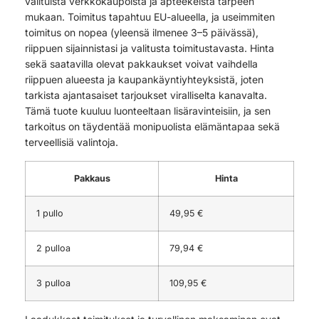
valituista verkkokaupoista ja apteekeista tarpeen
mukaan. Toimitus tapahtuu EU-alueella, ja useimmiten
toimitus on nopea (yleensä ilmenee 3–5 päivässä),
riippuen sijainnistasi ja valitusta toimitustavasta. Hinta
sekä saatavilla olevat pakkaukset voivat vaihdella
riippuen alueesta ja kaupankäyntiyhteyksistä, joten
tarkista ajantasaiset tarjoukset viralliselta kanavalta.
Tämä tuote kuuluu luonteeltaan lisäravinteisiin, ja sen
tarkoitus on täydentää monipuolista elämäntapaa sekä
terveellisiä valintoja.
Pakkaus
Hinta
1 pullo
49,95 €
2 pulloa
79,94 €
3 pulloa
109,95 €