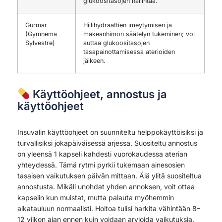
glukoositasojen hallintaa.
Gurmar
Hiilihydraattien imeytymisen ja
(Gymnema
makeanhimon säätelyn tukeminen; voi
Sylvestre)
auttaa glukoositasojen
tasapainottamisessa aterioiden
jälkeen.
Käyttöohjeet, annostus ja
käyttöohjeet
Insuvalin käyttöohjeet on suunniteltu helppokäyttöisiksi ja
turvallisiksi jokapäiväisessä arjessa. Suositeltu annostus
on yleensä 1 kapseli kahdesti vuorokaudessa aterian
yhteydessä. Tämä rytmi pyrkii tukemaan ainesosien
tasaisen vaikutuksen päivän mittaan. Älä ylitä suositeltua
annostusta. Mikäli unohdat yhden annoksen, voit ottaa
kapselin kun muistat, mutta palauta myöhemmin
aikatauluun normaalisti. Hoitoa tulisi harkita vähintään 8–
12 viikon ajan ennen kuin voidaan arvioida vaikutuksia.