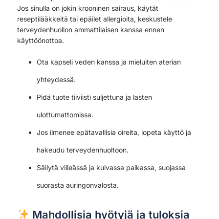
Jos sinulla on jokin krooninen sairaus, käytät
reseptilääkkeitä tai epäilet allergioita, keskustele
terveydenhuollon ammattilaisen kanssa ennen
käyttöönottoa.
Ota kapseli veden kanssa ja mieluiten aterian
yhteydessä.
Pidä tuote tiiviisti suljettuna ja lasten
ulottumattomissa.
Jos ilmenee epätavallisia oireita, lopeta käyttö ja
hakeudu terveydenhuoltoon.
Säilytä viileässä ja kuivassa paikassa, suojassa
suorasta auringonvalosta.
Mahdollisia hyötyjä ja tuloksia