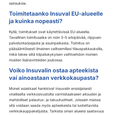
sairauksia.
Toimitetaanko Insuval EU-alueelle
ja kuinka nopeasti?
Kyllä, toimitukset ovat käytettävissä EU-alueella.
Tavallinen toimitusaika on noin 3–5 arkipäivää, riippuen
palveluntarjoajasta ja asuinpaikasta. Toimitus on
pääsääntöisesti ilmainen valitsemillasi tilauspakkauksilla,
mikä tekee siitä kilpailukykyisen vaihtoehdon monien
muiden lisäravinteiden joukossa.
Voiko Insuvalin ostaa apteekista
vai ainoastaan verkkokaupasta?
Monet asiakkaat hankkivat Insuvalin ensisijaisesti
viralliselta verkkosivustolta varmistaakseen aitouden ja
mahdolliset palautus- ja takuutuotteet. Joissain maissa
sitä voidaan saada myös apteekeista tai luotettavista
verkkokauppaketjuista. Tarkista oman alueesi saatavuus