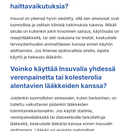
haittavaikutuksia?
Insuval on yleensä hyvin siedetty, sillä sen ainesosat ovat
luonnollisia ja osittain kliinisiä tutkimuksia tukevia. Mikäli
sinulla on kuitenkin jokin krooninen sairaus, käytössäsi on
reseptilääkkeitä, tai olet raskaana tai imetät, keskustele
terveydenhuollon ammattilaisen kanssa ennen käytön
aloittamista. Jos ilmenee epätavallisia oireita, lopeta
käyttö ja hakeudu lääkäriin.
Voinko käyttää Insuvalia yhdessä
verenpainetta tai kolesterolia
alentavien lääkkeiden kanssa?
Joidenkin luonnollisten ainesosien, kuten berberinen, on
todettu vaikuttavan joidenkin lääkkeiden
toimintamekanismeihin. Jos käytät statiinia,
verenpainelääkkeitä tai diabeetikoille tarkoitettuja
lääkkeitä, keskustele lääkärisi kanssa ennen Insuvalin
aloittamista. Lääkäri voi arvioida mahdolliset