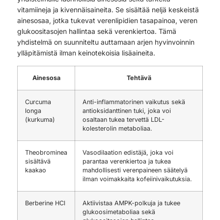
vitamiineja ja kivennäisaineita. Se sisältää neljä keskeistä
ainesosaa, jotka tukevat verenlipidien tasapainoa, veren
glukoositasojen hallintaa sekä verenkiertoa. Tämä
yhdistelmä on suunniteltu auttamaan arjen hyvinvoinnin
ylläpitämistä ilman keinotekoisia lisäaineita.
Ainesosa
Tehtävä
Curcuma
Anti-inflammatorinen vaikutus sekä
longa
antioksidanttinen tuki, joka voi
(kurkuma)
osaltaan tukea tervettä LDL-
kolesterolin metaboliaa.
Theobrominea
Vasodilaation edistäjä, joka voi
sisältävä
parantaa verenkiertoa ja tukea
kaakao
mahdollisesti verenpaineen säätelyä
ilman voimakkaita kofeiinivaikutuksia.
Berberine HCl
Aktiivistaa AMPK-polkuja ja tukee
glukoosimetaboliaa sekä