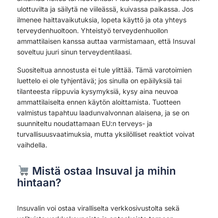
ulottuvilta ja säilytä ne viileässä, kuivassa paikassa. Jos
ilmenee haittavaikutuksia, lopeta käyttö ja ota yhteys
terveydenhuoltoon. Yhteistyö terveydenhuollon
ammattilaisen kanssa auttaa varmistamaan, että Insuval
soveltuu juuri sinun terveydentilaasi.
Suositeltua annostusta ei tule ylittää. Tämä varotoimien
luettelo ei ole tyhjentävä; jos sinulla on epäilyksiä tai
tilanteesta riippuvia kysymyksiä, kysy aina neuvoa
ammattilaiselta ennen käytön aloittamista. Tuotteen
valmistus tapahtuu laadunvalvonnan alaisena, ja se on
suunniteltu noudattamaan EU:n terveys- ja
turvallisuusvaatimuksia, mutta yksilölliset reaktiot voivat
vaihdella.
Mistä ostaa Insuval ja mihin
hintaan?
Insuvalin voi ostaa viralliselta verkkosivustolta sekä