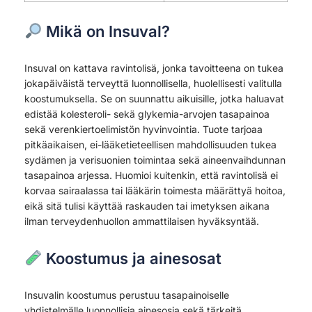
Mikä on Insuval?
Insuval on kattava ravintolisä, jonka tavoitteena on tukea
jokapäiväistä terveyttä luonnollisella, huolellisesti valitulla
koostumuksella. Se on suunnattu aikuisille, jotka haluavat
edistää kolesteroli- sekä glykemia-arvojen tasapainoa
sekä verenkiertoelimistön hyvinvointia. Tuote tarjoaa
pitkäaikaisen, ei-lääketieteellisen mahdollisuuden tukea
sydämen ja verisuonien toimintaa sekä aineenvaihdunnan
tasapainoa arjessa. Huomioi kuitenkin, että ravintolisä ei
korvaa sairaalassa tai lääkärin toimesta määrättyä hoitoa,
eikä sitä tulisi käyttää raskauden tai imetyksen aikana
ilman terveydenhuollon ammattilaisen hyväksyntää.
Koostumus ja ainesosat
Insuvalin koostumus perustuu tasapainoiselle
yhdistelmälle luonnollisia ainesosia sekä tärkeitä