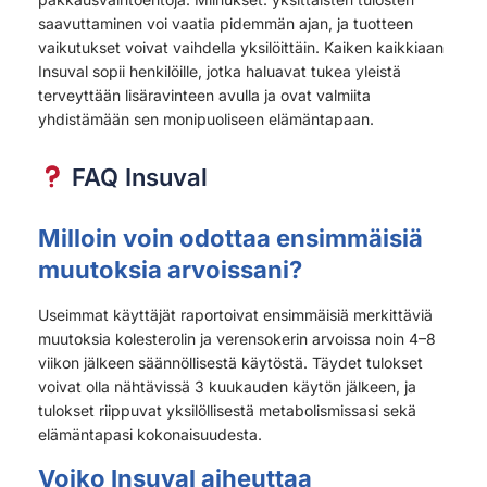
saavuttaminen voi vaatia pidemmän ajan, ja tuotteen
vaikutukset voivat vaihdella yksilöittäin. Kaiken kaikkiaan
Insuval sopii henkilöille, jotka haluavat tukea yleistä
terveyttään lisäravinteen avulla ja ovat valmiita
yhdistämään sen monipuoliseen elämäntapaan.
FAQ Insuval
Milloin voin odottaa ensimmäisiä
muutoksia arvoissani?
Useimmat käyttäjät raportoivat ensimmäisiä merkittäviä
muutoksia kolesterolin ja verensokerin arvoissa noin 4–8
viikon jälkeen säännöllisestä käytöstä. Täydet tulokset
voivat olla nähtävissä 3 kuukauden käytön jälkeen, ja
tulokset riippuvat yksilöllisestä metabolismissasi sekä
elämäntapasi kokonaisuudesta.
Voiko Insuval aiheuttaa