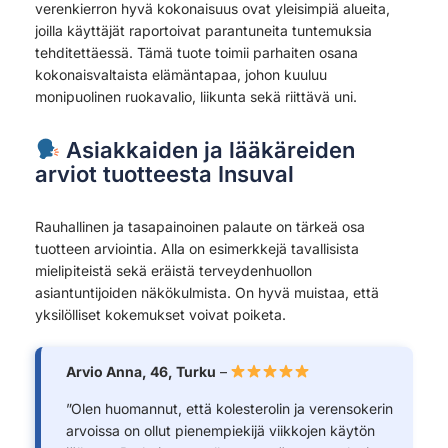
verenkierron hyvä kokonaisuus ovat yleisimpiä alueita,
joilla käyttäjät raportoivat parantuneita tuntemuksia
tehditettäessä. Tämä tuote toimii parhaiten osana
kokonaisvaltaista elämäntapaa, johon kuuluu
monipuolinen ruokavalio, liikunta sekä riittävä uni.
Asiakkaiden ja lääkäreiden
arviot tuotteesta Insuval
Rauhallinen ja tasapainoinen palaute on tärkeä osa
tuotteen arviointia. Alla on esimerkkejä tavallisista
mielipiteistä sekä eräistä terveydenhuollon
asiantuntijoiden näkökulmista. On hyvä muistaa, että
yksilölliset kokemukset voivat poiketa.
Arvio Anna, 46, Turku
–
”Olen huomannut, että kolesterolin ja verensokerin
arvoissa on ollut pienempiekijä viikkojen käytön