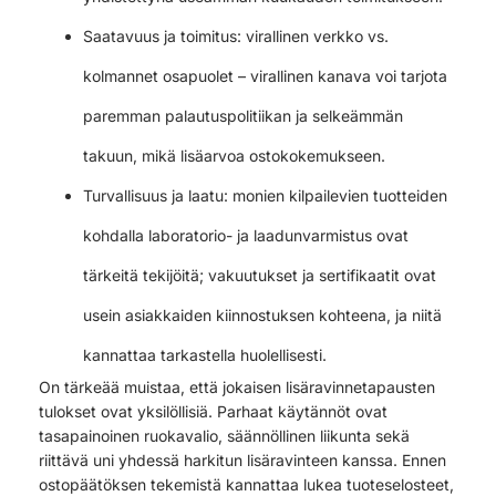
Saatavuus ja toimitus: virallinen verkko vs.
kolmannet osapuolet – virallinen kanava voi tarjota
paremman palautuspolitiikan ja selkeämmän
takuun, mikä lisäarvoa ostokokemukseen.
Turvallisuus ja laatu: monien kilpailevien tuotteiden
kohdalla laboratorio- ja laadunvarmistus ovat
tärkeitä tekijöitä; vakuutukset ja sertifikaatit ovat
usein asiakkaiden kiinnostuksen kohteena, ja niitä
kannattaa tarkastella huolellisesti.
On tärkeää muistaa, että jokaisen lisäravinnetapausten
tulokset ovat yksilöllisiä. Parhaat käytännöt ovat
tasapainoinen ruokavalio, säännöllinen liikunta sekä
riittävä uni yhdessä harkitun lisäravinteen kanssa. Ennen
ostopäätöksen tekemistä kannattaa lukea tuoteselosteet,