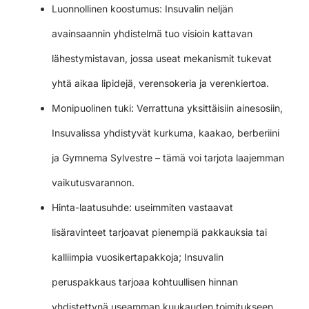
Luonnollinen koostumus: Insuvalin neljän
avainsaannin yhdistelmä tuo visioin kattavan
lähestymistavan, jossa useat mekanismit tukevat
yhtä aikaa lipidejä, verensokeria ja verenkiertoa.
Monipuolinen tuki: Verrattuna yksittäisiin ainesosiin,
Insuvalissa yhdistyvät kurkuma, kaakao, berberiini
ja Gymnema Sylvestre – tämä voi tarjota laajemman
vaikutusvarannon.
Hinta-laatusuhde: useimmiten vastaavat
lisäravinteet tarjoavat pienempiä pakkauksia tai
kalliimpia vuosikertapakkoja; Insuvalin
peruspakkaus tarjoaa kohtuullisen hinnan
yhdistettynä useamman kuukauden toimitukseen.