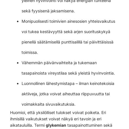
yleinen hyvinvointi voi näkyä energian tunteena
sekä fyysisenä jaksamisena.
Monipuolisesti toimivien ainesosien yhteisvaikutus
voi tukea kestävyyttä sekä arjen suorituskykyä
pienellä säätämisellä punttisalillä tai päivittäisissä
toimissa.
Vähemmän päivänvaihteita ja tukemaan
tasapainoista vireystilaa sekä yleistä hyvinvointia.
Luonnollinen lähestymistapa – ilman keinotekoisia
aktiiveja, jotka voivat aiheuttaa riippuvuutta tai
voimakkaita sivuvaikutuksia.
Huomioi, että yksilölliset tulokset voivat poiketa. Eri
ihmisillä vaikutukset voivat näkyä eri tavoin ja eri
aikatauluilla. Termi
glykemian
tasapainottuminen sekä