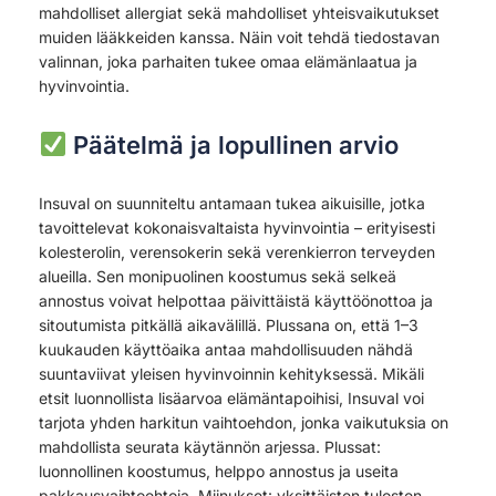
mahdolliset allergiat sekä mahdolliset yhteisvaikutukset
muiden lääkkeiden kanssa. Näin voit tehdä tiedostavan
valinnan, joka parhaiten tukee omaa elämänlaatua ja
hyvinvointia.
Päätelmä ja lopullinen arvio
Insuval on suunniteltu antamaan tukea aikuisille, jotka
tavoittelevat kokonaisvaltaista hyvinvointia – erityisesti
kolesterolin, verensokerin sekä verenkierron terveyden
alueilla. Sen monipuolinen koostumus sekä selkeä
annostus voivat helpottaa päivittäistä käyttöönottoa ja
sitoutumista pitkällä aikavälillä. Plussana on, että 1–3
kuukauden käyttöaika antaa mahdollisuuden nähdä
suuntaviivat yleisen hyvinvoinnin kehityksessä. Mikäli
etsit luonnollista lisäarvoa elämäntapoihisi, Insuval voi
tarjota yhden harkitun vaihtoehdon, jonka vaikutuksia on
mahdollista seurata käytännön arjessa. Plussat:
luonnollinen koostumus, helppo annostus ja useita
pakkausvaihtoehtoja. Miinukset: yksittäisten tulosten