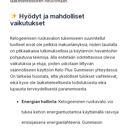
lääketieteelliseen neuvontaan.
Hyödyt ja mahdolliset
vaikutukset
Ketogeenisen ruokavalion tukemiseen suunnitellut
tuotteet eivät ole pelkkiä makuelämyksiä; niiden taustalla
on pitkäaikaisia tutkimuksellisia ja käytännön havaintoihin
pohjautuvia teemoja. Alla esitetään odotettavissa olevia
vaikutuksia ja etuja, joiden uskotaan liittyvän
säännölliseen käyttöön Keto Plus Gummiesin yhteydessä.
On tärkeää huomata, että yksilölliset tulokset vaihtelevat,
eikä kyse ole lääketieteellisestä todistuksesta eikä
lupausta terveydellisestä paranemisesta.
Energian hallinta
: Ketogeeninen ruokavalio voi
tukea kehon energiantuotantoa käyttämällä rasvoja
ensisijaisena energianlähteenä. Gummiesin