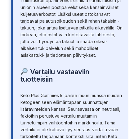
Toimituskumppanit voivat sisältää suomalaisista ja
unionin alueen postipalvelut sekä kansainväliset
kuljetusverkostot. Lisäksi useat ostokanavat
tarjoavat palautusoikeuden sekä rahan takaisin -
takuun, joka antaa lisäturvaa pitkällä aikavälillä. On
tärkeää, että ostat vain luotettavasta lähteestä,
jotta voit hyödyntää takuut ja saada oikea-
aikaisen tukipalvelun sekä mahdolliset
asiakastuki- ja tiedotteen päivitykset.
Vertailu vastaaviin
tuotteisiin
Keto Plus Gummies kilpailee muun muassa muiden
ketogeeniseen elämäntapaan suunnattujen
lisäravinteiden kanssa. Seuraavassa on neutraali,
faktoihin perustuva vertailu muutamiin
tunnetuimpiin vaihtoehtoihin markkinoilla. Tämä
vertailu ei ole kattava syy-seuraus-vertailu vaan
tarkoitettu tarjoamaan konteksti siitä, miten Keto