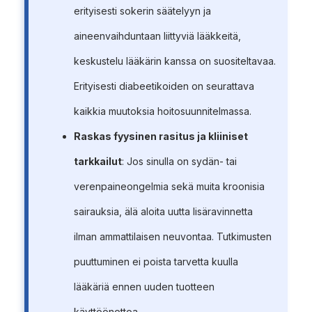
erityisesti sokerin säätelyyn ja
aineenvaihduntaan liittyviä lääkkeitä,
keskustelu lääkärin kanssa on suositeltavaa.
Erityisesti diabeetikoiden on seurattava
kaikkia muutoksia hoitosuunnitelmassa.
Raskas fyysinen rasitus ja kliiniset
tarkkailut
: Jos sinulla on sydän- tai
verenpaineongelmia sekä muita kroonisia
sairauksia, älä aloita uutta lisäravinnetta
ilman ammattilaisen neuvontaa. Tutkimusten
puuttuminen ei poista tarvetta kuulla
lääkäriä ennen uuden tuotteen
käyttöönottoa.