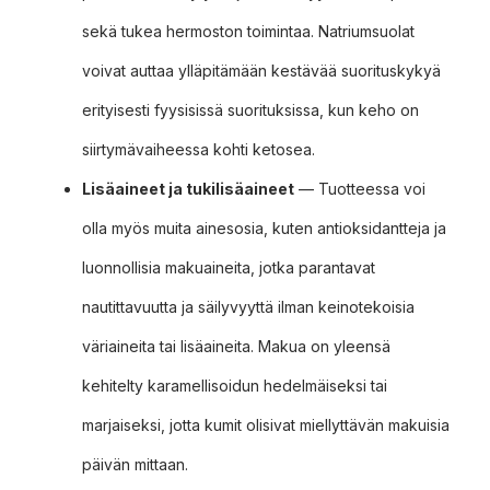
sekä tukea hermoston toimintaa. Natriumsuolat
voivat auttaa ylläpitämään kestävää suorituskykyä
erityisesti fyysisissä suorituksissa, kun keho on
siirtymävaiheessa kohti ketosea.
Lisäaineet ja tukilisäaineet
— Tuotteessa voi
olla myös muita ainesosia, kuten antioksidantteja ja
luonnollisia makuaineita, jotka parantavat
nautittavuutta ja säilyvyyttä ilman keinotekoisia
väriaineita tai lisäaineita. Makua on yleensä
kehitelty karamellisoidun hedelmäiseksi tai
marjaiseksi, jotta kumit olisivat miellyttävän makuisia
päivän mittaan.