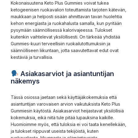
Kokonaisuutena Keto Plus Gummies voivat tukea
ketogeenisen ruokavalion toteuttamista tarjoten kätevän,
maukkaan ja helposti sisään ahmittavan tavan huolehtia
kehon energiasta ja ruokahalusta samalla, kun pyritään
pysymään säännöllisessä kalorivajeessa. Tulokset
kuitenkin vaihtelevat yksilöllisesti. On tärkeää yhdistää
Gummies-kuuri terveellisiin ruokailutottumuksiin ja
säännölliseen liikuntaan, jotta saavutettavat edut ovat
kestäviä ja turvallisia.
Asiakasarviot ja asiantuntijan
näkemys
Tässä osiossa jaetaan sekä käyttäjäkokemuksia että
asiantuntijan varovaisen arvion vaikutuksista Keto Plus
Gummiesin käytöstä. Asiakasarviot heijastavat yksilöllisiä
kokemuksia, eikä niitä tule pitää lupauksina kaikille.
Huomioimme myös, että tuloksia ei voi taata kenellekään,
ja tulokset riippuvat useista tekijöistä, kuten
ruokavaliosta, liikunnasta ja elämäntavoista.