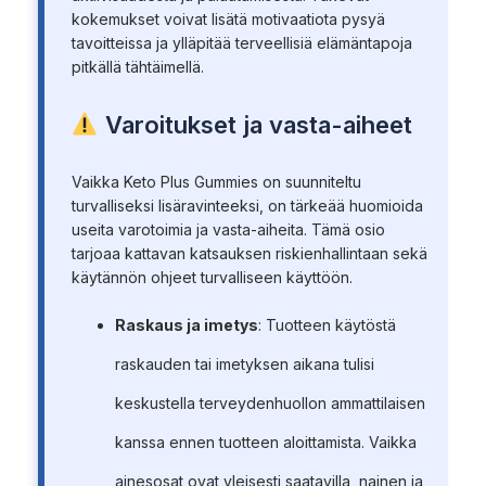
kokemukset voivat lisätä motivaatiota pysyä
tavoitteissa ja ylläpitää terveellisiä elämäntapoja
pitkällä tähtäimellä.
Varoitukset ja vasta-aiheet
Vaikka Keto Plus Gummies on suunniteltu
turvalliseksi lisäravinteeksi, on tärkeää huomioida
useita varotoimia ja vasta-aiheita. Tämä osio
tarjoaa kattavan katsauksen riskienhallintaan sekä
käytännön ohjeet turvalliseen käyttöön.
Raskaus ja imetys
: Tuotteen käytöstä
raskauden tai imetyksen aikana tulisi
keskustella terveydenhuollon ammattilaisen
kanssa ennen tuotteen aloittamista. Vaikka
ainesosat ovat yleisesti saatavilla, nainen ja