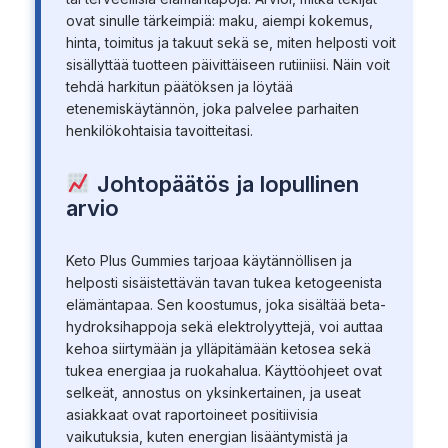
ovat sinulle tärkeimpiä: maku, aiempi kokemus,
hinta, toimitus ja takuut sekä se, miten helposti voit
sisällyttää tuotteen päivittäiseen rutiiniisi. Näin voit
tehdä harkitun päätöksen ja löytää
etenemiskäytännön, joka palvelee parhaiten
henkilökohtaisia tavoitteitasi.
Johtopäätös ja lopullinen
arvio
Keto Plus Gummies tarjoaa käytännöllisen ja
helposti sisäistettävän tavan tukea ketogeenista
elämäntapaa. Sen koostumus, joka sisältää beta-
hydroksihappoja sekä elektrolyyttejä, voi auttaa
kehoa siirtymään ja ylläpitämään ketosea sekä
tukea energiaa ja ruokahalua. Käyttöohjeet ovat
selkeät, annostus on yksinkertainen, ja useat
asiakkaat ovat raportoineet positiivisia
vaikutuksia, kuten energian lisääntymistä ja