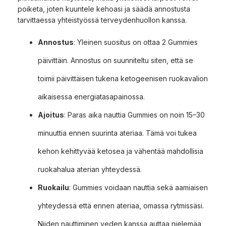
poiketa, joten kuuntele kehoasi ja säädä annostusta
tarvittaessa yhteistyössä terveydenhuollon kanssa.
Annostus
: Yleinen suositus on ottaa 2 Gummies
päivittäin. Annostus on suunniteltu siten, että se
toimii päivittäisen tukena ketogeenisen ruokavalion
aikaisessa energiatasapainossa.
Ajoitus
: Paras aika nauttia Gummies on noin 15–30
minuuttia ennen suurinta ateriaa. Tämä voi tukea
kehon kehittyvää ketosea ja vähentää mahdollisia
ruokahalua aterian yhteydessä.
Ruokailu
: Gummies voidaan nauttia sekä aamiaisen
yhteydessä että ennen ateriaa, omassa rytmissäsi.
Niiden nauttiminen veden kanssa auttaa nielemäa