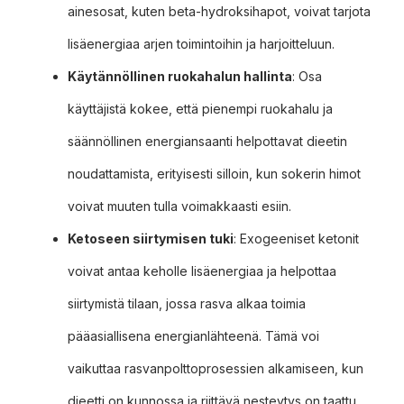
ainesosat, kuten beta-hydroksihapot, voivat tarjota
lisäenergiaa arjen toimintoihin ja harjoitteluun.
Käytännöllinen ruokahalun hallinta
: Osa
käyttäjistä kokee, että pienempi ruokahalu ja
säännöllinen energiansaanti helpottavat dieetin
noudattamista, erityisesti silloin, kun sokerin himot
voivat muuten tulla voimakkaasti esiin.
Ketoseen siirtymisen tuki
: Exogeeniset ketonit
voivat antaa keholle lisäenergiaa ja helpottaa
siirtymistä tilaan, jossa rasva alkaa toimia
pääasiallisena energianlähteenä. Tämä voi
vaikuttaa rasvanpolttoprosessien alkamiseen, kun
dieetti on kunnossa ja riittävä nesteytys on taattu.