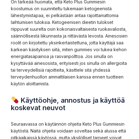
On tärkeää huomata, että Keto Plus Gummiesin
koostumus on suunniteltu tukemaan ketogeenistä
lähestymistapaa, ei pelkästään antaa rajoittamattomia
laihtumisen tuloksia. Ketogeenisen dieetin tulokset
riippuvat suurelta osin kokonaisvaltaisesta ruokavaliosta,
säännöllisestä liikunnasta ja riittävästä levosta. Ainesosien
roolit on kirjoitettu yksinkertaistettuna, jotta käyttäjä saa
karkean käsityksen siitä, miten gummies voi tukea kehon
energiatasapainoa ja rasvanpolttoa. Jos sinulla on
kysyttävää ainesosista, erityisesti jos sinulla on allergioita
tai terveydellisiä rajoitteita, käsittele sitä yhdessä
terveydenhuollon ammattilaisen kanssa ennen tuotteen
käytön aloittamista.
Käyttöohje, annostus ja käyttöä
koskevat neuvot
Seuraavassa on käytännön ohjeita Keto Plus Gummiesin
käytöstä. Näitä ohjeita voidaan soveltaa sekä alussa että
pitkäaikaissä käytössä, mutta yksilölliset tarpeet voivat