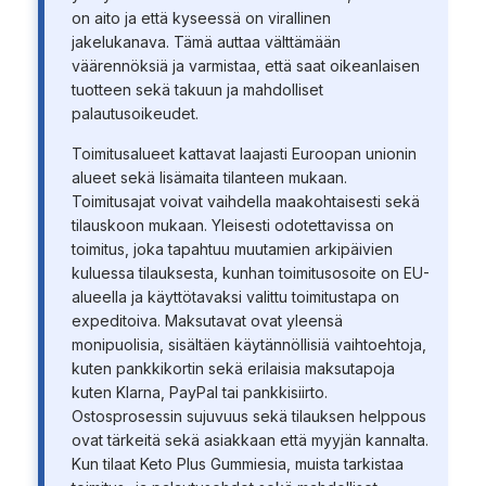
on aito ja että kyseessä on virallinen
jakelukanava. Tämä auttaa välttämään
väärennöksiä ja varmistaa, että saat oikeanlaisen
tuotteen sekä takuun ja mahdolliset
palautusoikeudet.
Toimitusalueet kattavat laajasti Euroopan unionin
alueet sekä lisämaita tilanteen mukaan.
Toimitusajat voivat vaihdella maakohtaisesti sekä
tilauskoon mukaan. Yleisesti odotettavissa on
toimitus, joka tapahtuu muutamien arkipäivien
kuluessa tilauksesta, kunhan toimitusosoite on EU-
alueella ja käyttötavaksi valittu toimitustapa on
expeditoiva. Maksutavat ovat yleensä
monipuolisia, sisältäen käytännöllisiä vaihtoehtoja,
kuten pankkikortin sekä erilaisia maksutapoja
kuten Klarna, PayPal tai pankkisiirto.
Ostosprosessin sujuvuus sekä tilauksen helppous
ovat tärkeitä sekä asiakkaan että myyjän kannalta.
Kun tilaat Keto Plus Gummiesia, muista tarkistaa