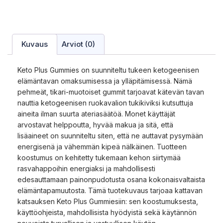
Kuvaus
Arviot (0)
Keto Plus Gummies on suunniteltu tukeen ketogeenisen
elämäntavan omaksumisessa ja ylläpitämisessä. Nämä
pehmeät, tikari-muotoiset gummit tarjoavat kätevän tavan
nauttia ketogeenisen ruokavalion tukikiviksi kutsuttuja
aineita ilman suurta ateriasäätöä. Monet käyttäjät
arvostavat helppoutta, hyvää makua ja sitä, että
lisäaineet on suunniteltu siten, että ne auttavat pysymään
energisenä ja vähemmän kipeä nälkäinen. Tuotteen
koostumus on kehitetty tukemaan kehon siirtymää
rasvahappoihin energiaksi ja mahdollisesti
edesauttamaan painonpudotusta osana kokonaisvaltaista
elämäntapamuutosta. Tämä tuotekuvaus tarjoaa kattavan
katsauksen Keto Plus Gummiesiin: sen koostumuksesta,
käyttöohjeista, mahdollisista hyödyistä sekä käytännön