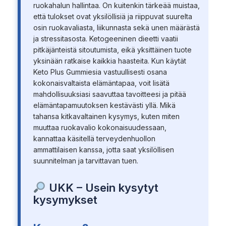
ruokahalun hallintaa. On kuitenkin tärkeää muistaa,
että tulokset ovat yksilöllisiä ja riippuvat suurelta
osin ruokavaliasta, liikunnasta sekä unen määrästä
ja stressitasosta. Ketogeeninen dieetti vaatii
pitkäjänteistä sitoutumista, eikä yksittäinen tuote
yksinään ratkaise kaikkia haasteita. Kun käytät
Keto Plus Gummiesia vastuullisesti osana
kokonaisvaltaista elämäntapaa, voit lisätä
mahdollisuuksiasi saavuttaa tavoitteesi ja pitää
elämäntapamuutoksen kestävästi yllä. Mikä
tahansa kitkavaltainen kysymys, kuten miten
muuttaa ruokavalio kokonaisuudessaan,
kannattaa käsitellä terveydenhuollon
ammattilaisen kanssa, jotta saat yksilöllisen
suunnitelman ja tarvittavan tuen.
UKK – Usein kysytyt
kysymykset