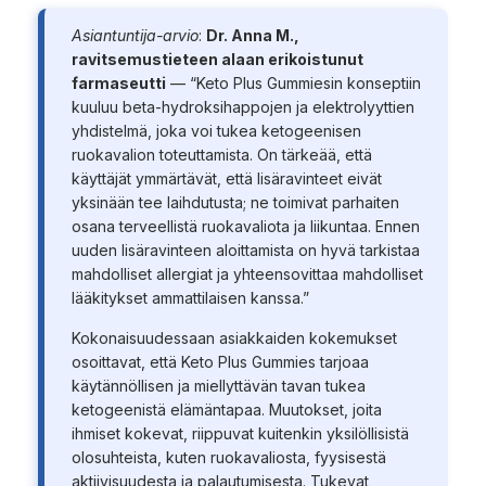
Asiantuntija-arvio
:
Dr. Anna M.,
ravitsemustieteen alaan erikoistunut
farmaseutti
— “Keto Plus Gummiesin konseptiin
kuuluu beta-hydroksihappojen ja elektrolyyttien
yhdistelmä, joka voi tukea ketogeenisen
ruokavalion toteuttamista. On tärkeää, että
käyttäjät ymmärtävät, että lisäravinteet eivät
yksinään tee laihdutusta; ne toimivat parhaiten
osana terveellistä ruokavaliota ja liikuntaa. Ennen
uuden lisäravinteen aloittamista on hyvä tarkistaa
mahdolliset allergiat ja yhteensovittaa mahdolliset
lääkitykset ammattilaisen kanssa.”
Kokonaisuudessaan asiakkaiden kokemukset
osoittavat, että Keto Plus Gummies tarjoaa
käytännöllisen ja miellyttävän tavan tukea
ketogeenistä elämäntapaa. Muutokset, joita
ihmiset kokevat, riippuvat kuitenkin yksilöllisistä
olosuhteista, kuten ruokavaliosta, fyysisestä
aktiivisuudesta ja palautumisesta. Tukevat