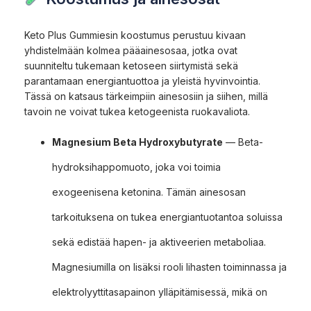
Keto Plus Gummiesin koostumus perustuu kivaan
yhdistelmään kolmea pääainesosaa, jotka ovat
suunniteltu tukemaan ketoseen siirtymistä sekä
parantamaan energiantuottoa ja yleistä hyvinvointia.
Tässä on katsaus tärkeimpiin ainesosiin ja siihen, millä
tavoin ne voivat tukea ketogeenista ruokavaliota.
Magnesium Beta Hydroxybutyrate
— Beta-
hydroksihappomuoto, joka voi toimia
exogeenisena ketonina. Tämän ainesosan
tarkoituksena on tukea energiantuotantoa soluissa
sekä edistää hapen- ja aktiveerien metaboliaa.
Magnesiumilla on lisäksi rooli lihasten toiminnassa ja
elektrolyyttitasapainon ylläpitämisessä, mikä on