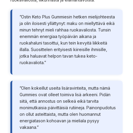
”Ostin Keto Plus Gummiesin hetken mielijohteesta
ja olin iloisesti yllättynyt: maku on miellyttävä eikä
minun tehnyt mieli rahhaa ruokavaliosta. Tunsin
enemmän energiaa työpäivän aikana ja
ruokahaluni tasoittui, kun tein kevyitä liikkeitä
illalla. Suosittelen erityisesti kiireisille ihmisille,
jotka haluavat helpon tavan tukea keto-
ruokavaliota.”
”Olen kokeillut useita lisäravinteita, mutta nämä
Gummies ovat olleet toimiva lisä arkeeni. Pidän
siitä, että annostus on selkeä eikä tarvita
monimutkaisia päivittäisiä rutiineja. Painonpudotus
on ollut asteittaista, mutta olen huomannut
energiatason kohoavan ja mieliala pysyy
vakaana.”