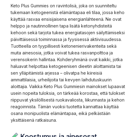
Keto Plus Gummies on ravintolisä, joka on suunniteltu
tukemaan ketogeenistä elämäntapaa eli tilaa, jossa keho
käyttää rasvaa ensisijaisena energianlähteenä. Ne ovat
helppo ja nautinnollinen tapa lisätä ketonyhdisteitä
kehoon sekä tarjota tukea energiatasojen säilyttämiseksi
päivittäisessä toiminnassa ja fyysisessä aktiivisuudessa.
Tuotteella on tyypillisesti ketonenierivakenteita sekä
muita ainesosia, jotka voivat tukea rasvanpolttoa ja
verensokerin hallintaa. Kohderyhmänä ovat kaikki, jotka
haluavat helpottaa ketogeenisen dieetin aloittamista tai
sen ylläpitämistä arjessa – olivatpa he kiireisiä
ammattilaisia, urheilijoita tai kevyen laihdutuskuurin
aloittajia. Vaikka Keto Plus Gummiesin mainokset lupaavat
usein nopeita tuloksia, on tärkeää korostaa, että tulokset
riippuvat yksilöllisestä ruokavaliosta, liikunnasta ja kehon
reagoinnista. Tämän vuoksi tuotetta kannattaa käyttää
osana monipuolista elämäntapaa, eikä pelkästään
yksittäisenä ratkaisuna.
Koostumus ja ainesosat