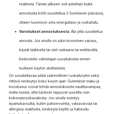
reaktiota. Tämän jälkeen voit asteittain lisätä
annostusta kohti suositeltua 2 Gummiesin päivässä,
ottaen huomioon oma energiataso ja ruokahalu.
Varoitukset annostuksesta
: Älä ylitä suositeltua
annosta. Jos sinulla on jokin krooninen sairaus,
käytät lääkkeitä tai olet raskaana tai imettävällä,
keskustele valmistajan suosituksista ennen
tuotteen käytön aloittamista.
On suositeltavaa pitää säännöllinen ruokailurytmi sekä
riittävä nesteytys koko kuurin ajan. Gummiesin maku ja
koostumus voivat tehdä annostuksesta nautittavampaa,
mutta muista, että tulokset riippuvat suurelta osin
kokonaisruokavaliosta. Jos sinulla esiintyy
epämukavuutta, kuten pahoinvointia, vatsavaivoja tai
allergisia reaktioita, keskeytä käyttö ja hakeudu