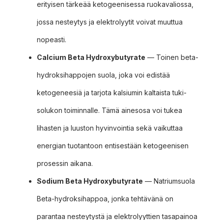
erityisen tärkeää ketogeenisessa ruokavaliossa,
jossa nesteytys ja elektrolyytit voivat muuttua
nopeasti.
Calcium Beta Hydroxybutyrate
— Toinen beta-
hydroksihappojen suola, joka voi edistää
ketogeneesiä ja tarjota kalsiumin kaltaista tuki-
solukon toiminnalle. Tämä ainesosa voi tukea
lihasten ja luuston hyvinvointia sekä vaikuttaa
energian tuotantoon entisestään ketogeenisen
prosessin aikana.
Sodium Beta Hydroxybutyrate
— Natriumsuola
Beta-hydroksihappoa, jonka tehtävänä on
parantaa nesteytystä ja elektrolyyttien tasapainoa