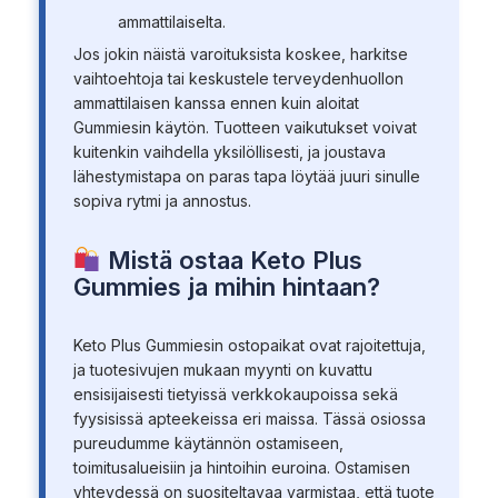
ammattilaiselta.
Jos jokin näistä varoituksista koskee, harkitse
vaihtoehtoja tai keskustele terveydenhuollon
ammattilaisen kanssa ennen kuin aloitat
Gummiesin käytön. Tuotteen vaikutukset voivat
kuitenkin vaihdella yksilöllisesti, ja joustava
lähestymistapa on paras tapa löytää juuri sinulle
sopiva rytmi ja annostus.
Mistä ostaa Keto Plus
Gummies ja mihin hintaan?
Keto Plus Gummiesin ostopaikat ovat rajoitettuja,
ja tuotesivujen mukaan myynti on kuvattu
ensisijaisesti tietyissä verkkokaupoissa sekä
fyysisissä apteekeissa eri maissa. Tässä osiossa
pureudumme käytännön ostamiseen,
toimitusalueisiin ja hintoihin euroina. Ostamisen
yhteydessä on suositeltavaa varmistaa, että tuote