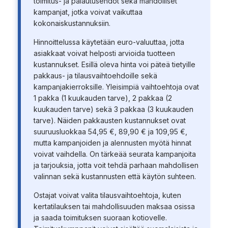
toimitus- ja palautusehdot sekä mahdolliset
kampanjat, jotka voivat vaikuttaa
kokonaiskustannuksiin.
Hinnoittelussa käytetään euro-valuuttaa, jotta
asiakkaat voivat helposti arvioida tuotteen
kustannukset. Esillä oleva hinta voi päteä tietyille
pakkaus- ja tilausvaihtoehdoille sekä
kampanjakierroksille. Yleisimpiä vaihtoehtoja ovat
1 pakka (1 kuukauden tarve), 2 pakkaa (2
kuukauden tarve) sekä 3 pakkaa (3 kuukauden
tarve). Näiden pakkausten kustannukset ovat
suuruusluokkaa 54,95 €, 89,90 € ja 109,95 €,
mutta kampanjoiden ja alennusten myötä hinnat
voivat vaihdella. On tärkeää seurata kampanjoita
ja tarjouksia, jotta voit tehdä parhaan mahdollisen
valinnan sekä kustannusten että käytön suhteen.
Ostajat voivat valita tilausvaihtoehtoja, kuten
kertatilauksen tai mahdollisuuden maksaa osissa
ja saada toimituksen suoraan kotiovelle.