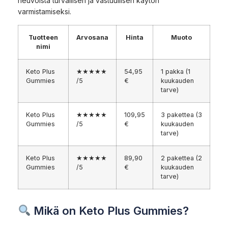
neuvoista turvallisen ja vastuullisen käytön
varmistamiseksi.
Tuotteen
Arvosana
Hinta
Muoto
nimi
Keto Plus
★★★★★
54,95
1 pakka (1
Gummies
/5
€
kuukauden
tarve)
Keto Plus
★★★★★
109,95
3 pakettea (3
Gummies
/5
€
kuukauden
tarve)
Keto Plus
★★★★★
89,90
2 pakettea (2
Gummies
/5
€
kuukauden
tarve)
Mikä on Keto Plus Gummies?