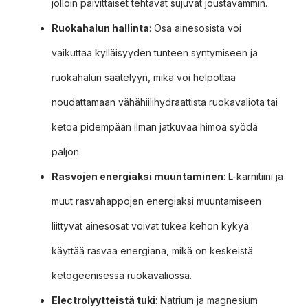
jolloin päivittäiset tehtävät sujuvat joustavammin.
Ruokahalun hallinta
: Osa ainesosista voi
vaikuttaa kylläisyyden tunteen syntymiseen ja
ruokahalun säätelyyn, mikä voi helpottaa
noudattamaan vähähiilihydraattista ruokavaliota tai
ketoa pidempään ilman jatkuvaa himoa syödä
paljon.
Rasvojen energiaksi muuntaminen
: L-karnitiini ja
muut rasvahappojen energiaksi muuntamiseen
liittyvät ainesosat voivat tukea kehon kykyä
käyttää rasvaa energiana, mikä on keskeistä
ketogeenisessa ruokavaliossa.
Electrolyytteistä tuki
: Natrium ja magnesium