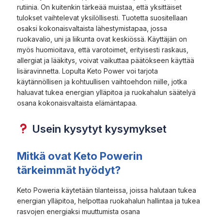
rutiinia. On kuitenkin tärkeää muistaa, että yksittäiset
tulokset vaihtelevat yksilöllisesti. Tuotetta suositellaan
osaksi kokonaisvaltaista lähestymistapaa, jossa
ruokavalio, uni ja liikunta ovat keskiössä. Käyttäjän on
myös huomioitava, että varotoimet, erityisesti raskaus,
allergiat ja lääkitys, voivat vaikuttaa päätökseen käyttää
lisäravinnetta. Lopulta Keto Power voi tarjota
käytännöllisen ja kohtuullisen vaihtoehdon niille, jotka
haluavat tukea energian ylläpitoa ja ruokahalun säätelyä
osana kokonaisvaltaista elämäntapaa.
Usein kysytyt kysymykset
Mitkä ovat Keto Powerin
tärkeimmät hyödyt?
Keto Poweria käytetään tilanteissa, joissa halutaan tukea
energian ylläpitoa, helpottaa ruokahalun hallintaa ja tukea
rasvojen energiaksi muuttumista osana