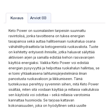
Kuvaus
Arviot (0)
Keto Power on suomalaisten tarpeisiin suunnattu
ravintolisä, jonka tavoitteena on tukea energian
tasapainoa sekä auttaa hallitsemaan ruokahalua osana
vähähiilihydraattista tai ketogeenistä ruokavaliota. Tuote
on kehitetty erityisesti ihmisille, jotka haluavat säilyttää
aktiivisen arjen ja samalla edistää kehon rasvavarojen
käyttöä energiaksi. Vaikka Keto Power voi edistää
energian pysyvyyttä ja helpottaa ruokahalun hallintaa, se
ei toimi yhtäaikaisena laihtumisjärjestelmänä ilman
panostusta ruokavalioon ja liikkumiseen. Tämä
tuotekuvaus perehtyy syvemmin siihen, mitä Keto Power
sisältää, miten sitä voidaan käyttää ja millaisia vaikutuksia
sen käytöstä voi odottaa – sekä millaisia varotoimia
kannattaa huomioida. Se tarjoaa kattavan
kokonaisuuden, joka on hyödyllinen sekä uusille