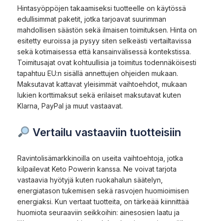
Hintasyöppöjen takaamiseksi tuotteelle on käytössä
edullisimmat paketit, jotka tarjoavat suurimman
mahdollisen säästön sekä ilmaisen toimituksen. Hinta on
esitetty euroissa ja pysyy siten selkeästi vertailtavissa
sekä kotimaisessa että kansainvälisessä kontekstissa.
Toimitusajat ovat kohtuullisia ja toimitus todennäköisesti
tapahtuu EU:n sisällä annettujen ohjeiden mukaan.
Maksutavat kattavat yleisimmät vaihtoehdot, mukaan
lukien korttimaksut sekä erilaiset maksutavat kuten
Klarna, PayPal ja muut vastaavat.
Vertailu vastaaviin tuotteisiin
Ravintolisämarkkinoilla on useita vaihtoehtoja, jotka
kilpailevat Keto Powerin kanssa. Ne voivat tarjota
vastaavia hyötyjä kuten ruokahalun säätelyn,
energiatason tukemisen sekä rasvojen huomioimisen
energiaksi. Kun vertaat tuotteita, on tärkeää kiinnittää
huomiota seuraaviin seikkoihin: ainesosien laatu ja