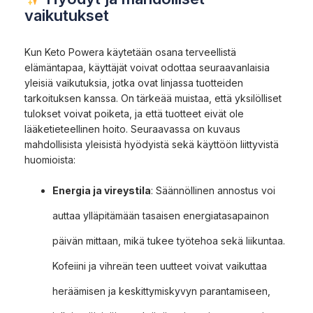
vaikutukset
Kun Keto Powera käytetään osana terveellistä
elämäntapaa, käyttäjät voivat odottaa seuraavanlaisia
yleisiä vaikutuksia, jotka ovat linjassa tuotteiden
tarkoituksen kanssa. On tärkeää muistaa, että yksilölliset
tulokset voivat poiketa, ja että tuotteet eivät ole
lääketieteellinen hoito. Seuraavassa on kuvaus
mahdollisista yleisistä hyödyistä sekä käyttöön liittyvistä
huomioista:
Energia ja vireystila
: Säännöllinen annostus voi
auttaa ylläpitämään tasaisen energiatasapainon
päivän mittaan, mikä tukee työtehoa sekä liikuntaa.
Kofeiini ja vihreän teen uutteet voivat vaikuttaa
heräämisen ja keskittymiskyvyn parantamiseen,