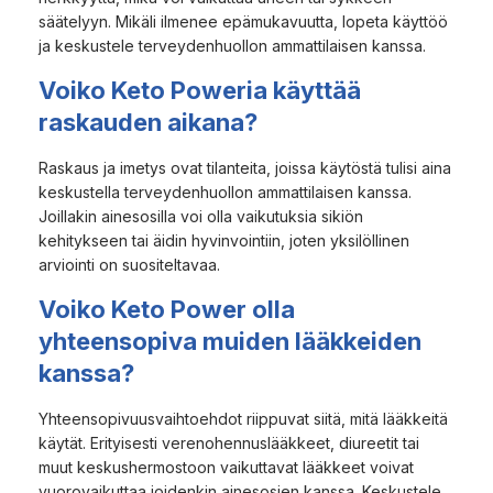
säätelyyn. Mikäli ilmenee epämukavuutta, lopeta käyttöö
ja keskustele terveydenhuollon ammattilaisen kanssa.
Voiko Keto Poweria käyttää
raskauden aikana?
Raskaus ja imetys ovat tilanteita, joissa käytöstä tulisi aina
keskustella terveydenhuollon ammattilaisen kanssa.
Joillakin ainesosilla voi olla vaikutuksia sikiön
kehitykseen tai äidin hyvinvointiin, joten yksilöllinen
arviointi on suositeltavaa.
Voiko Keto Power olla
yhteensopiva muiden lääkkeiden
kanssa?
Yhteensopivuusvaihtoehdot riippuvat siitä, mitä lääkkeitä
käytät. Erityisesti verenohennuslääkkeet, diureetit tai
muut keskushermostoon vaikuttavat lääkkeet voivat
vuorovaikuttaa joidenkin ainesosien kanssa. Keskustele