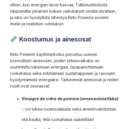
silloin, kun energian tarve kasvaa. Tutkimustiedosta
riippumatta jokainen kokee vaikutukset omalla tavallaan,
ja siksi on hyödyllistä lähestyä Keto Poweria avoimin
mielin ja realistisin odotuksin.
Koostumus ja ainesosat
Keto Powerin käyttötarkoitus perustuu useisiin
luonnollisiin ainesosiin, joiden yhteisvaikutus on
suunniteltu tukemaan energiaa, tasapainottamaan
ruokahalua sekä edistämään suolahappojen ja rasvojen
hyödyntämistä energiaksi. Tärkeimmät ainesosat ja niiden
roolit ovat seuraavat:
Vinaigre de cidre de pomme (omenaviinietikka)
– voi tukea ruoansulatusta sekä aineenvaihduntaa
sitä kautta, että ruokahalua säädellään