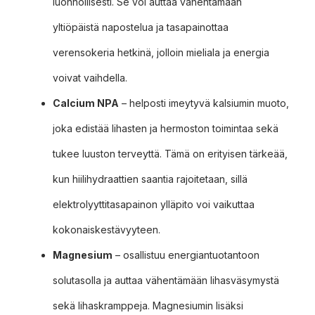
luonnollisesti. Se voi auttaa vähentämään
yltiöpäistä napostelua ja tasapainottaa
verensokeria hetkinä, jolloin mieliala ja energia
voivat vaihdella.
Calcium NPA
– helposti imeytyvä kalsiumin muoto,
joka edistää lihasten ja hermoston toimintaa sekä
tukee luuston terveyttä. Tämä on erityisen tärkeää,
kun hiilihydraattien saantia rajoitetaan, sillä
elektrolyyttitasapainon ylläpito voi vaikuttaa
kokonaiskestävyyteen.
Magnesium
– osallistuu energiantuotantoon
solutasolla ja auttaa vähentämään lihasväsymystä
sekä lihaskramppeja. Magnesiumin lisäksi