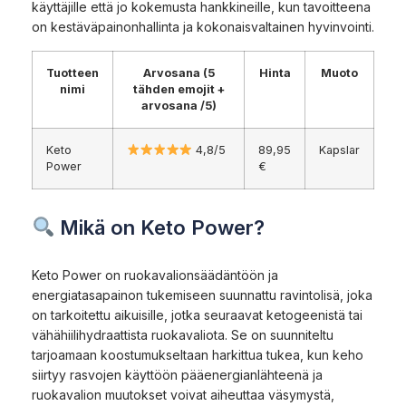
käyttäjille että jo kokemusta hankkineille, kun tavoitteena
on kestäväpainonhallinta ja kokonaisvaltainen hyvinvointi.
Tuotteen
Arvosana (5
Hinta
Muoto
nimi
tähden emojit +
arvosana /5)
Keto
4,8/5
89,95
Kapslar
Power
€
Mikä on Keto Power?
Keto Power on ruokavalionsäädäntöön ja
energiatasapainon tukemiseen suunnattu ravintolisä, joka
on tarkoitettu aikuisille, jotka seuraavat ketogeenistä tai
vähähiilihydraattista ruokavaliota. Se on suunniteltu
tarjoamaan koostumukseltaan harkittua tukea, kun keho
siirtyy rasvojen käyttöön pääenergianlähteenä ja
ruokavalion muutokset voivat aiheuttaa väsymystä,