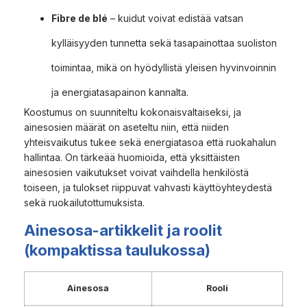
Fibre de blé
– kuidut voivat edistää vatsan
kylläisyyden tunnetta sekä tasapainottaa suoliston
toimintaa, mikä on hyödyllistä yleisen hyvinvoinnin
ja energiatasapainon kannalta.
Koostumus on suunniteltu kokonaisvaltaiseksi, ja
ainesosien määrät on aseteltu niin, että niiden
yhteisvaikutus tukee sekä energiatasoa että ruokahalun
hallintaa. On tärkeää huomioida, että yksittäisten
ainesosien vaikutukset voivat vaihdella henkilöstä
toiseen, ja tulokset riippuvat vahvasti käyttöyhteydestä
sekä ruokailutottumuksista.
Ainesosa-artikkelit ja roolit
(kompaktissa taulukossa)
Ainesosa
Rooli