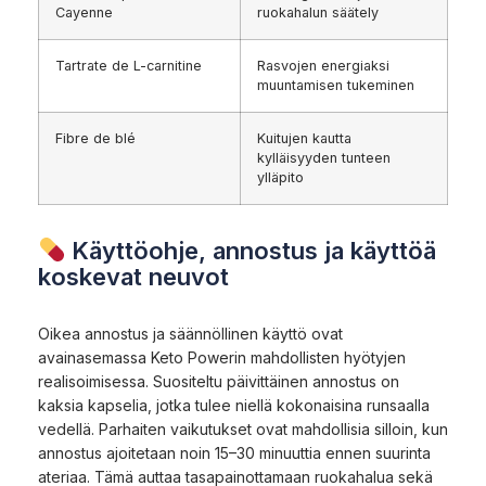
Cayenne
ruokahalun säätely
Tartrate de L-carnitine
Rasvojen energiaksi
muuntamisen tukeminen
Fibre de blé
Kuitujen kautta
kylläisyyden tunteen
ylläpito
Käyttöohje, annostus ja käyttöä
koskevat neuvot
Oikea annostus ja säännöllinen käyttö ovat
avainasemassa Keto Powerin mahdollisten hyötyjen
realisoimisessa. Suositeltu päivittäinen annostus on
kaksia kapselia, jotka tulee niellä kokonaisina runsaalla
vedellä. Parhaiten vaikutukset ovat mahdollisia silloin, kun
annostus ajoitetaan noin 15–30 minuuttia ennen suurinta
ateriaa. Tämä auttaa tasapainottamaan ruokahalua sekä