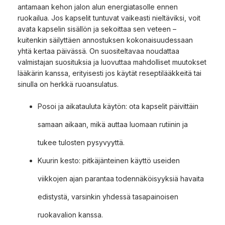
antamaan kehon jalon alun energiatasolle ennen
ruokailua. Jos kapselit tuntuvat vaikeasti nieltäviksi, voit
avata kapselin sisällön ja sekoittaa sen veteen –
kuitenkin säilyttäen annostuksen kokonaisuudessaan
yhtä kertaa päivässä. On suositeltavaa noudattaa
valmistajan suosituksia ja luovuttaa mahdolliset muutokset
lääkärin kanssa, erityisesti jos käytät reseptilääkkeitä tai
sinulla on herkkä ruoansulatus.
Posoi ja aikatauluta käytön: ota kapselit päivittäin
samaan aikaan, mikä auttaa luomaan rutiinin ja
tukee tulosten pysyvyyttä.
Kuurin kesto: pitkäjänteinen käyttö useiden
viikkojen ajan parantaa todennäköisyyksiä havaita
edistystä, varsinkin yhdessä tasapainoisen
ruokavalion kanssa.