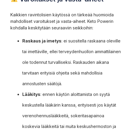
Kaikkien ravintolisien käytössä on tärkeää huomioida
mahdolliset varoitukset ja vasta-aiheet. Keto Powerin
kohdalla keskitytään seuraaviin seikkoihin:
Raskaus ja imetys
: ei suositella raskaana oleville
tai imettäville, ellei terveydenhuollon ammattilainen
ole todennut turvalliseksi. Raskauden aikana
tarvitaan erityisiä ohjeita sekä mahdollisia
annostusten säätöjä.
Lääkitys
: ennen käytön aloittamista on syytä
keskustella lääkärin kanssa, erityisesti jos käytät
verenohennuslääkkeitä, sokeritasapainoa
koskevia lääkkeitä tai muita keskushermoston ja