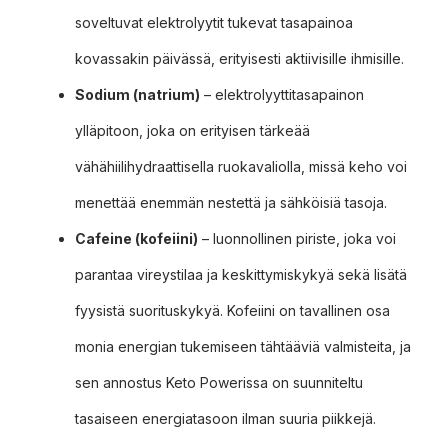
soveltuvat elektrolyytit tukevat tasapainoa
kovassakin päivässä, erityisesti aktiivisille ihmisille.
Sodium (natrium)
– elektrolyyttitasapainon
ylläpitoon, joka on erityisen tärkeää
vähähiilihydraattisella ruokavaliolla, missä keho voi
menettää enemmän nestettä ja sähköisiä tasoja.
Cafeine (kofeiini)
– luonnollinen piriste, joka voi
parantaa vireystilaa ja keskittymiskykyä sekä lisätä
fyysistä suorituskykyä. Kofeiini on tavallinen osa
monia energian tukemiseen tähtääviä valmisteita, ja
sen annostus Keto Powerissa on suunniteltu
tasaiseen energiatasoon ilman suuria piikkejä.