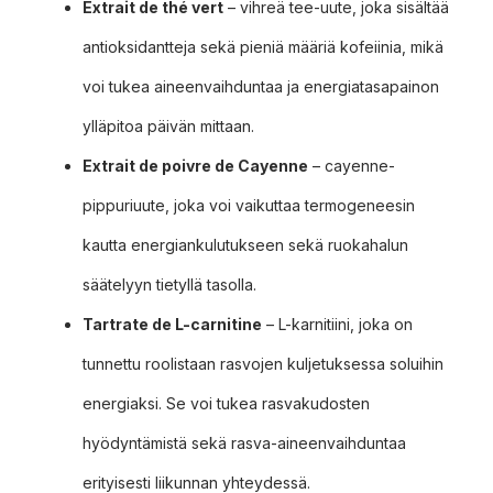
Extrait de thé vert
– vihreä tee-uute, joka sisältää
antioksidantteja sekä pieniä määriä kofeiinia, mikä
voi tukea aineenvaihduntaa ja energiatasapainon
ylläpitoa päivän mittaan.
Extrait de poivre de Cayenne
– cayenne-
pippuriuute, joka voi vaikuttaa termogeneesin
kautta energiankulutukseen sekä ruokahalun
säätelyyn tietyllä tasolla.
Tartrate de L-carnitine
– L-karnitiini, joka on
tunnettu roolistaan rasvojen kuljetuksessa soluihin
energiaksi. Se voi tukea rasvakudosten
hyödyntämistä sekä rasva-aineenvaihduntaa
erityisesti liikunnan yhteydessä.