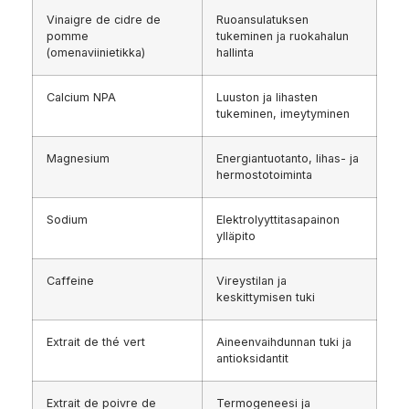
Vinaigre de cidre de
Ruoansulatuksen
pomme
tukeminen ja ruokahalun
(omenaviinietikka)
hallinta
Calcium NPA
Luuston ja lihasten
tukeminen, imeytyminen
Magnesium
Energiantuotanto, lihas- ja
hermostotoiminta
Sodium
Elektrolyyttitasapainon
ylläpito
Caffeine
Vireystilan ja
keskittymisen tuki
Extrait de thé vert
Aineenvaihdunnan tuki ja
antioksidantit
Extrait de poivre de
Termogeneesi ja