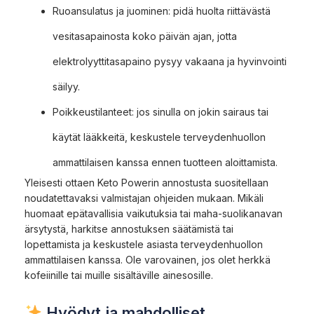
Ruoansulatus ja juominen: pidä huolta riittävästä
vesitasapainosta koko päivän ajan, jotta
elektrolyyttitasapaino pysyy vakaana ja hyvinvointi
säilyy.
Poikkeustilanteet: jos sinulla on jokin sairaus tai
käytät lääkkeitä, keskustele terveydenhuollon
ammattilaisen kanssa ennen tuotteen aloittamista.
Yleisesti ottaen Keto Powerin annostusta suositellaan
noudatettavaksi valmistajan ohjeiden mukaan. Mikäli
huomaat epätavallisia vaikutuksia tai maha-suolikanavan
ärsytystä, harkitse annostuksen säätämistä tai
lopettamista ja keskustele asiasta terveydenhuollon
ammattilaisen kanssa. Ole varovainen, jos olet herkkä
kofeiinille tai muille sisältäville ainesosille.
Hyödyt ja mahdolliset