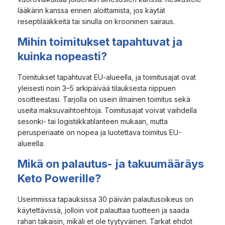
lääkärin kanssa ennen aloittamista, jos käytät
reseptilääkkeitä tai sinulla on krooninen sairaus.
Mihin toimitukset tapahtuvat ja
kuinka nopeasti?
Toimitukset tapahtuvat EU-alueella, ja toimitusajat ovat
yleisesti noin 3–5 arkipäivää tilauksesta riippuen
osoitteestasi. Tarjolla on usein ilmainen toimitus sekä
useita maksuvaihtoehtoja. Toimitusajat voivat vaihdella
sesonki- tai logistiikkatilanteen mukaan, mutta
perusperiaate on nopea ja luotettava toimitus EU-
alueella.
Mikä on palautus- ja takuumääräys
Keto Powerille?
Useimmissa tapauksissa 30 päivän palautusoikeus on
käytettävissä, jolloin voit palauttaa tuotteen ja saada
rahan takaisin, mikäli et ole tyytyväinen. Tarkat ehdot