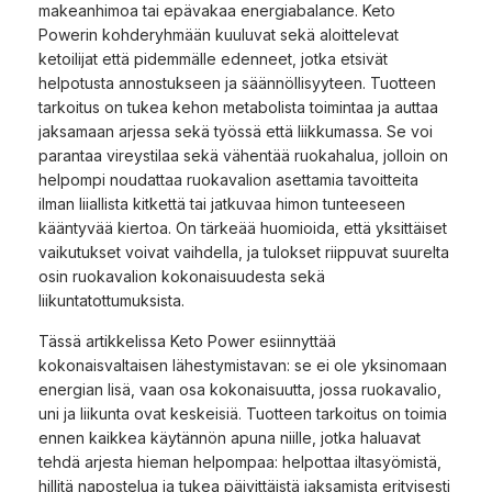
makeanhimoa tai epävakaa energiabalance. Keto
Powerin kohderyhmään kuuluvat sekä aloittelevat
ketoilijat että pidemmälle edenneet, jotka etsivät
helpotusta annostukseen ja säännöllisyyteen. Tuotteen
tarkoitus on tukea kehon metabolista toimintaa ja auttaa
jaksamaan arjessa sekä työssä että liikkumassa. Se voi
parantaa vireystilaa sekä vähentää ruokahalua, jolloin on
helpompi noudattaa ruokavalion asettamia tavoitteita
ilman liiallista kitkettä tai jatkuvaa himon tunteeseen
kääntyvää kiertoa. On tärkeää huomioida, että yksittäiset
vaikutukset voivat vaihdella, ja tulokset riippuvat suurelta
osin ruokavalion kokonaisuudesta sekä
liikuntatottumuksista.
Tässä artikkelissa Keto Power esiinnyttää
kokonaisvaltaisen lähestymistavan: se ei ole yksinomaan
energian lisä, vaan osa kokonaisuutta, jossa ruokavalio,
uni ja liikunta ovat keskeisiä. Tuotteen tarkoitus on toimia
ennen kaikkea käytännön apuna niille, jotka haluavat
tehdä arjesta hieman helpompaa: helpottaa iltasyömistä,
hillitä napostelua ja tukea päivittäistä jaksamista erityisesti