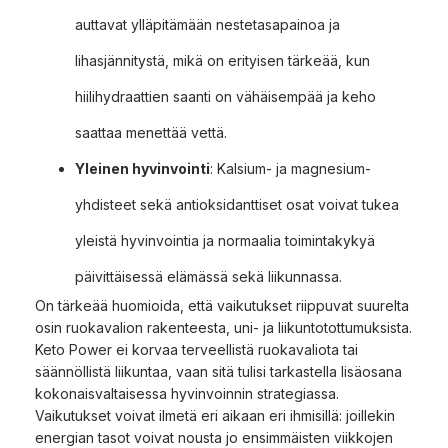
auttavat ylläpitämään nestetasapainoa ja
lihasjännitystä, mikä on erityisen tärkeää, kun
hiilihydraattien saanti on vähäisempää ja keho
saattaa menettää vettä.
Yleinen hyvinvointi
: Kalsium- ja magnesium-
yhdisteet sekä antioksidanttiset osat voivat tukea
yleistä hyvinvointia ja normaalia toimintakykyä
päivittäisessä elämässä sekä liikunnassa.
On tärkeää huomioida, että vaikutukset riippuvat suurelta
osin ruokavalion rakenteesta, uni- ja liikuntotottumuksista.
Keto Power ei korvaa terveellistä ruokavaliota tai
säännöllistä liikuntaa, vaan sitä tulisi tarkastella lisäosana
kokonaisvaltaisessa hyvinvoinnin strategiassa.
Vaikutukset voivat ilmetä eri aikaan eri ihmisillä: joillekin
energian tasot voivat nousta jo ensimmäisten viikkojen