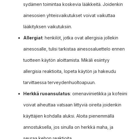
sydämen toimintaa koskevia lääkkeitä. Joidenkin
ainesosien yhteisvaikutukset voivat vaikuttaa
lääkityksen vaikutuksiin.
Allergiat
: henkilöt, jotka ovat allergisia jollekin
ainesosalle, tulisi tarkistaa ainesosaluettelo ennen
tuotteen käytön aloittamista. Mikäli esiintyy
allergisia reaktioita, lopeta käytön ja hakeudu
tarvittaessa terveydenhuoltoapuun.
Herkkä ruoansulatus
: omenaviinietikka ja kofeiini
voivat aiheuttaa vatsaan liittyviä oireita joidenkin
käyttäjien kohdalla aluksi. Aloita pienemmällä
annostuksella, jos sinulla on herkkä maha, ja
seuraa kehon reaktioita.