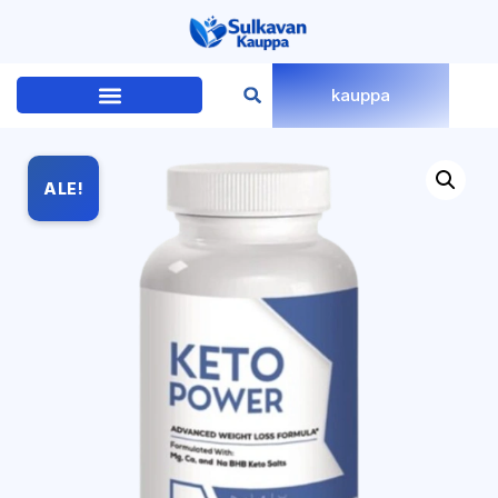
kauppa
ALE!