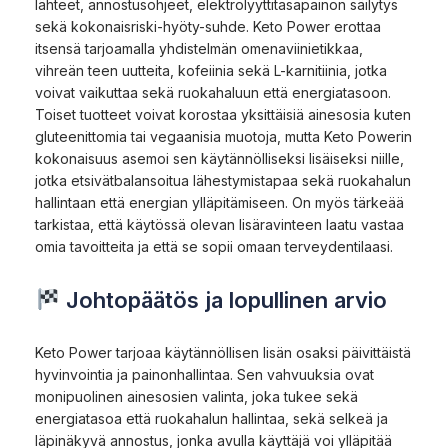
lähteet, annostusohjeet, elektrolyyttitasapainon säilytys
sekä kokonaisriski-hyöty-suhde. Keto Power erottaa
itsensä tarjoamalla yhdistelmän omenaviinietikkaa,
vihreän teen uutteita, kofeiinia sekä L-karnitiinia, jotka
voivat vaikuttaa sekä ruokahaluun että energiatasoon.
Toiset tuotteet voivat korostaa yksittäisiä ainesosia kuten
gluteenittomia tai vegaanisia muotoja, mutta Keto Powerin
kokonaisuus asemoi sen käytännölliseksi lisäiseksi niille,
jotka etsivätbalansoitua lähestymistapaa sekä ruokahalun
hallintaan että energian ylläpitämiseen. On myös tärkeää
tarkistaa, että käytössä olevan lisäravinteen laatu vastaa
omia tavoitteita ja että se sopii omaan terveydentilaasi.
Johtopäätös ja lopullinen arvio
Keto Power tarjoaa käytännöllisen lisän osaksi päivittäistä
hyvinvointia ja painonhallintaa. Sen vahvuuksia ovat
monipuolinen ainesosien valinta, joka tukee sekä
energiatasoa että ruokahalun hallintaa, sekä selkeä ja
läpinäkyvä annostus, jonka avulla käyttäjä voi ylläpitää