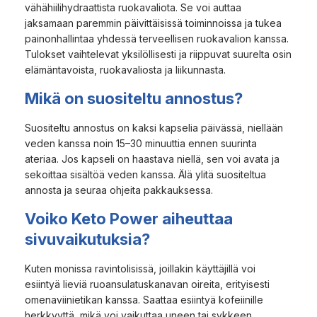
vähähiilihydraattista ruokavaliota. Se voi auttaa
jaksamaan paremmin päivittäisissä toiminnoissa ja tukea
painonhallintaa yhdessä terveellisen ruokavalion kanssa.
Tulokset vaihtelevat yksilöllisesti ja riippuvat suurelta osin
elämäntavoista, ruokavaliosta ja liikunnasta.
Mikä on suositeltu annostus?
Suositeltu annostus on kaksi kapselia päivässä, niellään
veden kanssa noin 15–30 minuuttia ennen suurinta
ateriaa. Jos kapseli on haastava niellä, sen voi avata ja
sekoittaa sisältöä veden kanssa. Älä ylitä suositeltua
annosta ja seuraa ohjeita pakkauksessa.
Voiko Keto Power aiheuttaa
sivuvaikutuksia?
Kuten monissa ravintolisissä, joillakin käyttäjillä voi
esiintyä lieviä ruoansulatuskanavan oireita, erityisesti
omenaviinietikan kanssa. Saattaa esiintyä kofeiinille
herkkyyttä, mikä voi vaikuttaa uneen tai sykkeen