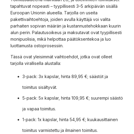
tapahtuvat nopeasti – tyypillisesti 3–5 arkipäivän sisällä
Euroopan Unionin alueella. Tarjolla on useita
pakettivaihtoehtoja, joiden avulla käyttäjä voi valita
parhaiten sopivan määrän ja kustannustehokkaan kuurin
alun perin. Palautusoikeus ja maksutavat ovat tyypillisesti
monipuolisia, mikä helpottaa päätöksentekoa ja luo
luottamusta ostoprosessiin.
Tässä ovat yleisimmät vaihtoehdot, jotka ovat olleet
tarjolla virallisella alustalla:
3-pack: 3x kapslar, hinta 89,95 €; säästöt ja
toimitus sisältyvät.
5-pack: 5x kapslar, hinta 109,95 €; suurempi säästö
ja vapaa toimitus.
1-pack: 1x kapslar, hinta 54,95 €; kuukausittainen
toimitus varmistettu ja ilmainen toimitus.