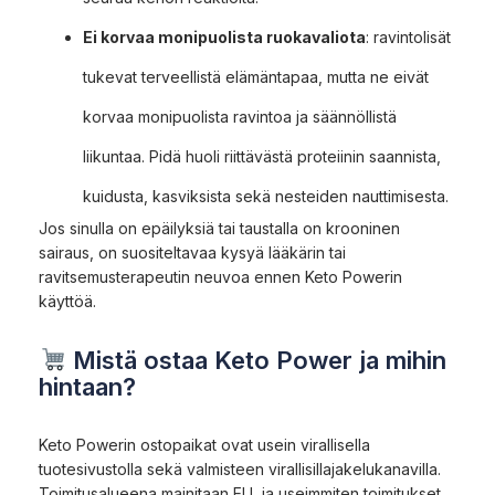
Ei korvaa monipuolista ruokavaliota
: ravintolisät
tukevat terveellistä elämäntapaa, mutta ne eivät
korvaa monipuolista ravintoa ja säännöllistä
liikuntaa. Pidä huoli riittävästä proteiinin saannista,
kuidusta, kasviksista sekä nesteiden nauttimisesta.
Jos sinulla on epäilyksiä tai taustalla on krooninen
sairaus, on suositeltavaa kysyä lääkärin tai
ravitsemusterapeutin neuvoa ennen Keto Powerin
käyttöä.
Mistä ostaa Keto Power ja mihin
hintaan?
Keto Powerin ostopaikat ovat usein virallisella
tuotesivustolla sekä valmisteen virallisillajakelukanavilla.
Toimitusalueena mainitaan EU, ja useimmiten toimitukset