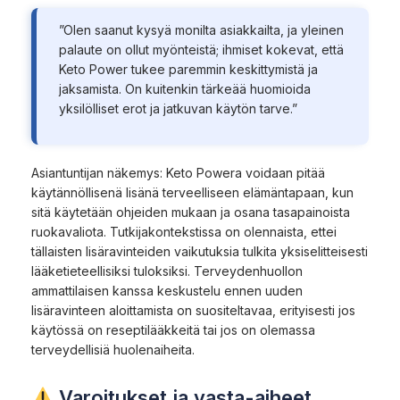
”Olen saanut kysyä monilta asiakkailta, ja yleinen
palaute on ollut myönteistä; ihmiset kokevat, että
Keto Power tukee paremmin keskittymistä ja
jaksamista. On kuitenkin tärkeää huomioida
yksilölliset erot ja jatkuvan käytön tarve.”
Asiantuntijan näkemys: Keto Powera voidaan pitää
käytännöllisenä lisänä terveelliseen elämäntapaan, kun
sitä käytetään ohjeiden mukaan ja osana tasapainoista
ruokavaliota. Tutkijakontekstissa on olennaista, ettei
tällaisten lisäravinteiden vaikutuksia tulkita yksiselitteisesti
lääketieteellisiksi tuloksiksi. Terveydenhuollon
ammattilaisen kanssa keskustelu ennen uuden
lisäravinteen aloittamista on suositeltavaa, erityisesti jos
käytössä on reseptilääkkeitä tai jos on olemassa
terveydellisiä huolenaiheita.
Varoitukset ja vasta-aiheet