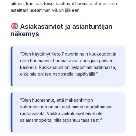
aikana, kun taas toiset saattavat huomata etenemisen
asteittain useamman viikon jälkeen.
Asiakasarviot ja asiantuntijan
näkemys
”Olen käyttänyt Keto Poweria noin kuukauden ja
olen huomannut huomattavaa energiaa päivien
keskellä. Ruokahaluni on helpommin hallinnassa,
eikä mieleni tee napostella iltapäivällä.”
”Olen huomannut, että makeanhimon
väheneminen on auttanut minua noudattamaan
ruokavaliota. Vaikka vaikutukset eivät ole
salamannopeita, niitä tapahtuu tasaisesti.”