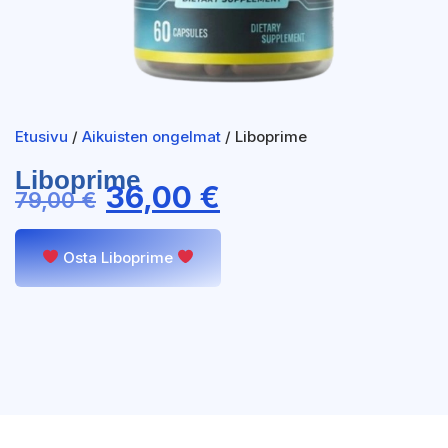
Etusivu
/
Aikuisten ongelmat
/ Liboprime
Liboprime
36,00
€
79,00
€
Osta Liboprime