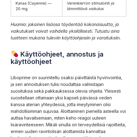
Kanaa (Cayenne) —
Verenkierron stimulointi ja
20 mg
lämmittävä vaikutus
Huomio: jokainen lisäosa täydentää kokonaisuutta, ja
vaikutukset voivat vaihdella yksilöllisesti. Tutustu aina
tuotteen mukana tuleviin käyttöohjeisiin ja varoituksiin.
Käyttöohjeet, annostus ja
käyttöohjeet
Liboprime on suunniteltu osaksi päivittäistä hyvinvointia,
ja sen annostuksen tulisi noudattaa valmistajan
suosituksia sekä pakkauksessa olevia ohjeita. Yleisesti
suositellaan ottamaan yksi kapseli päivässä veden
kanssa aterian yhteydessä, jotta imeytyminen olisi
mahdollisimman sujuvaa. Aloittaminen pienellä asteella voi
auttaa havaitsemaan, miten keho reagoi uuteen
lisäravinteeseen. Mikäli sinulla on terveydellisiä rajoitteita,
ennen uuden ravintolisän aloittamista kannattaa