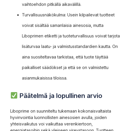
vaihtoehdon pitkällä aikavälillä.
Turvallisuusnäkökulma: Usein kilpailevat tuotteet
voivat sisältää samanlaisia ainesosia, mutta
Liboprimen etiketti ja tuoteturvallisuus voivat tarjota
lisäturvaa laatu- ja valmistusstandardien kautta. On
aina suositeltavaa tarkistaa, että tuote täyttää
paikalliset säädökset ja että se on valmistettu
asianmukaisissa tiloissa.
Päätelmä ja lopullinen arvio
Liboprime on suunniteltu tukemaan kokonaisvaltaista
hyvinvointia luonnollisten ainesosien avulla, joiden
yhteisvaikutus voi vaikuttaa verenkiertoon,
energiatasoihin sekä yleiseen vireystasoon. Tuotteen