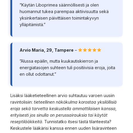
”Käytän Liboprimea säännöllisesti ja olen
huomannut tukea parempaa aktiivisuutta sekä
yksinkertaisen päivittäisen toimintakyvyn
ylläpitämistä.”
Arvio Maria, 29, Tampere
–
”Alussa epäilin, mutta kuukautiskierron ja
energiatasojen suhteen tuli positiivisia eroja, joita
en ollut odottanut.”
Lisäksi lääketieteellinen arvio suhtautuu varoen uusiin
ravintolisiin:
tieteellinen näkökulma korostaa yksilöllisiä
eroja sekä tarvetta keskustella ammattilaisen kanssa,
erityisesti jos sinulla on perussairauksia tai käytät
reseptilääkkeitä
. Tunnistatko itsesi tästä tilanteesta?
Keskustele lääkärisi kanssa ennen uuden lisäravinteen