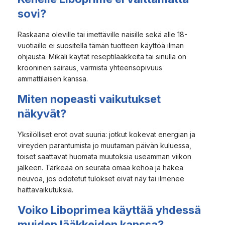
sovi?
Raskaana oleville tai imettäville naisille sekä alle 18-
vuotiaille ei suositella tämän tuotteen käyttöä ilman
ohjausta. Mikäli käytät reseptilääkkeitä tai sinulla on
krooninen sairaus, varmista yhteensopivuus
ammattilaisen kanssa.
Miten nopeasti vaikutukset
näkyvät?
Yksilölliset erot ovat suuria: jotkut kokevat energian ja
vireyden parantumista jo muutaman päivän kuluessa,
toiset saattavat huomata muutoksia useamman viikon
jälkeen. Tärkeää on seurata omaa kehoa ja hakea
neuvoa, jos odotetut tulokset eivät näy tai ilmenee
haittavaikutuksia.
Voiko Liboprimea käyttää yhdessä
muiden lääkkeiden kanssa?