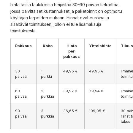
hinta tässä taulukossa heijastaa 30–90 päivän tiekarttaa,
jossa päivittäiset kustannukset ja paketoinnit on optimoitu
käyttäjän tarpeiden mukaan. Hinnat ovat euroina ja
sisältävät toimituksen, jolloin ei tule lisämaksuja
toimituksesta.
Pakkaus
Koko
Hinta
Yhteishinta
Tilau
per
pakkaus
30
1
49,95 €
49,95 €
Ilmain
päivää
purkki
toimit
60
2
39,97 €
79,94 €
Ilmain
päivää
purkkia
toimit
90
3
36,65 €
109,95 €
30 päi
päivää
purkkia
rahat t
takuu