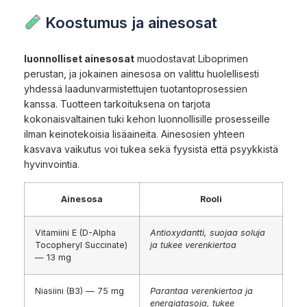
Koostumus ja ainesosat
luonnolliset ainesosat
muodostavat Liboprimen
perustan, ja jokainen ainesosa on valittu huolellisesti
yhdessä laadunvarmistettujen tuotantoprosessien
kanssa. Tuotteen tarkoituksena on tarjota
kokonaisvaltainen tuki kehon luonnollisille prosesseille
ilman keinotekoisia lisäaineita. Ainesosien yhteen
kasvava vaikutus voi tukea sekä fyysistä että psyykkistä
hyvinvointia.
Ainesosa
Rooli
Vitamiini E (D-Alpha
Antioxydantti, suojaa soluja
Tocopheryl Succinate)
ja tukee verenkiertoa
— 13 mg
Niasiini (B3) — 75 mg
Parantaa verenkiertoa ja
energiatasoja, tukee