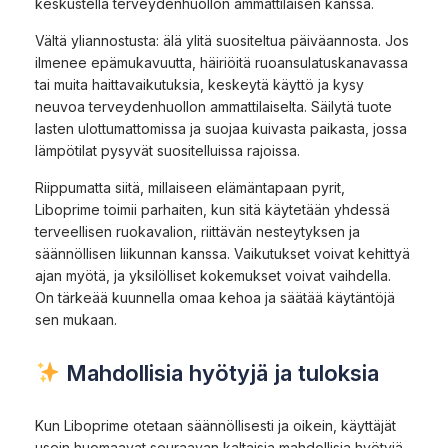
keskustella terveydenhuollon ammattilaisen kanssa.
Vältä yliannostusta: älä ylitä suositeltua päiväannosta. Jos
ilmenee epämukavuutta, häiriöitä ruoansulatuskanavassa
tai muita haittavaikutuksia, keskeytä käyttö ja kysy
neuvoa terveydenhuollon ammattilaiselta. Säilytä tuote
lasten ulottumattomissa ja suojaa kuivasta paikasta, jossa
lämpötilat pysyvät suositelluissa rajoissa.
Riippumatta siitä, millaiseen elämäntapaan pyrit,
Liboprime toimii parhaiten, kun sitä käytetään yhdessä
terveellisen ruokavalion, riittävän nesteytyksen ja
säännöllisen liikunnan kanssa. Vaikutukset voivat kehittyä
ajan myötä, ja yksilölliset kokemukset voivat vaihdella.
On tärkeää kuunnella omaa kehoa ja säätää käytäntöjä
sen mukaan.
Mahdollisia hyötyjä ja tuloksia
Kun Liboprime otetaan säännöllisesti ja oikein, käyttäjät
usein huomaavat seuraavan kaltaisia mahdollisia hyötyjä