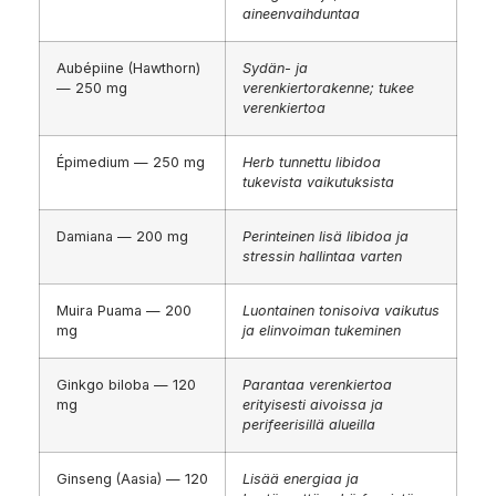
aineenvaihduntaa
Aubépiine (Hawthorn)
Sydän- ja
— 250 mg
verenkiertorakenne; tukee
verenkiertoa
Épimedium — 250 mg
Herb tunnettu libidoa
tukevista vaikutuksista
Damiana — 200 mg
Perinteinen lisä libidoa ja
stressin hallintaa varten
Muira Puama — 200
Luontainen tonisoiva vaikutus
mg
ja elinvoiman tukeminen
Ginkgo biloba — 120
Parantaa verenkiertoa
mg
erityisesti aivoissa ja
perifeerisillä alueilla
Ginseng (Aasia) — 120
Lisää energiaa ja