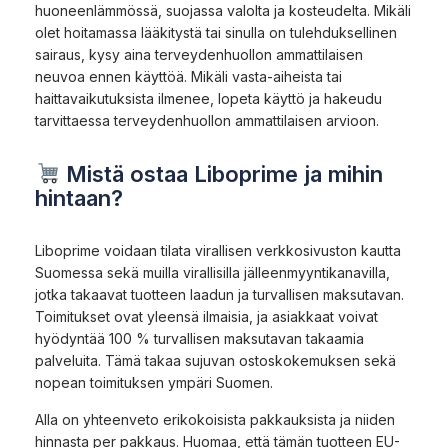
huoneenlämmössä, suojassa valolta ja kosteudelta. Mikäli
olet hoitamassa lääkitystä tai sinulla on tulehduksellinen
sairaus, kysy aina terveydenhuollon ammattilaisen
neuvoa ennen käyttöä. Mikäli vasta-aiheista tai
haittavaikutuksista ilmenee, lopeta käyttö ja hakeudu
tarvittaessa terveydenhuollon ammattilaisen arvioon.
Mistä ostaa Liboprime ja mihin
hintaan?
Liboprime voidaan tilata virallisen verkkosivuston kautta
Suomessa sekä muilla virallisilla jälleenmyyntikanavilla,
jotka takaavat tuotteen laadun ja turvallisen maksutavan.
Toimitukset ovat yleensä ilmaisia, ja asiakkaat voivat
hyödyntää 100 % turvallisen maksutavan takaamia
palveluita. Tämä takaa sujuvan ostoskokemuksen sekä
nopean toimituksen ympäri Suomen.
Alla on yhteenveto erikokoisista pakkauksista ja niiden
hinnasta per pakkaus. Huomaa, että tämän tuotteen EU-