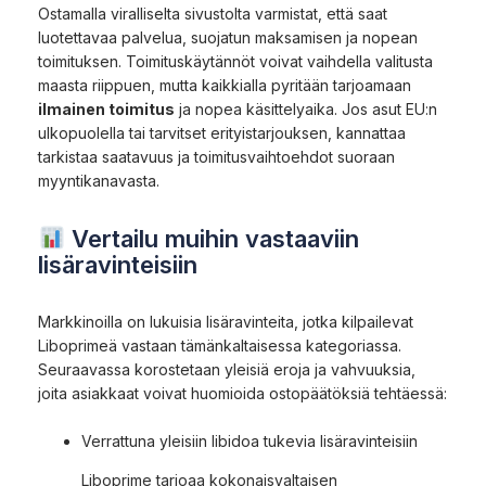
Ostamalla viralliselta sivustolta varmistat, että saat
luotettavaa palvelua, suojatun maksamisen ja nopean
toimituksen. Toimituskäytännöt voivat vaihdella valitusta
maasta riippuen, mutta kaikkialla pyritään tarjoamaan
ilmainen toimitus
ja nopea käsittelyaika. Jos asut EU:n
ulkopuolella tai tarvitset erityistarjouksen, kannattaa
tarkistaa saatavuus ja toimitusvaihtoehdot suoraan
myyntikanavasta.
Vertailu muihin vastaaviin
lisäravinteisiin
Markkinoilla on lukuisia lisäravinteita, jotka kilpailevat
Liboprimeä vastaan tämänkaltaisessa kategoriassa.
Seuraavassa korostetaan yleisiä eroja ja vahvuuksia,
joita asiakkaat voivat huomioida ostopäätöksiä tehtäessä:
Verrattuna yleisiin libidoa tukevia lisäravinteisiin
Liboprime tarjoaa kokonaisvaltaisen