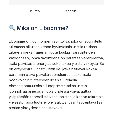
Muoto
Kapselit
Mikä on Liboprime?
Liboprime on luonnollinen ravintolisä, joka on suunniteltu
tukemaan aikuisen kehon hyvinvointia useilla toisiaan
tukevilla mekanismeilla. Tuote kuuluu lisäravinteiden
kategoriaan, jonka tavoitteena on parantaa verenkiertoa,
lisätä päivittäistä energiaa sekä tukea yleistä virkeyttä. Se
on erityisesti suunnattu ihmisille, jotka haluavat kokea
paremmin päivä päivältä suoriutumisen sekä lisätä
hyvinvoinnin tunteeseen ilman suurempia
elämäntapamuutoksia. Liboprime sisältää useita
luonnollisia ainesosia, jotka yhdessä voivat auttaa
ylläpitämään terveellistä verisuonistoa ja kehon toimintoja
yleisesti. Tämä tuote ei ole lääkitys, vaan täydentävä lisä
aterian yhteydessä nautittavaksi.