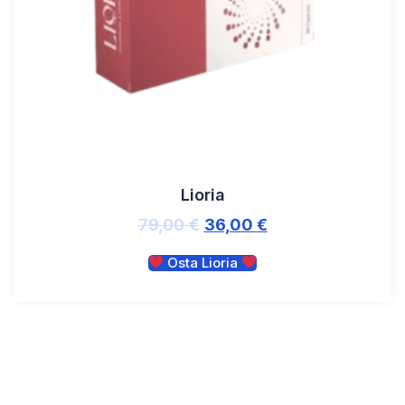
Lioria
79,00
€
36,00
€
Osta Lioria