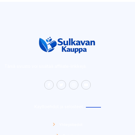
Tämä sivusto voi sisältää affiliate-linkkejä.
Käyttöehdot ja selosteet
Yhteystiedot