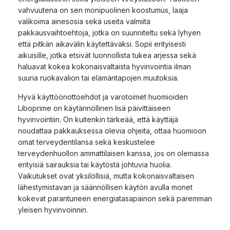
vahvuutena on sen monipuolinen koostumus, laaja
valikoima ainesosia sekä useita valmiita
pakkausvaihtoehtoja, jotka on suunniteltu sekä lyhyen
että pitkän aikavälin käytettäväksi. Sopii erityisesti
aikuisille, jotka etsivät luonnollista tukea arjessa sekä
haluavat kokea kokonaisvaltaista hyvinvointia ilman
suuria ruokavalion tai elämäntapojen muutoksia.
Hyvä käyttöönottoehdot ja varotoimet huomioiden
Liboprime on käytännöllinen lisä päivittäiseen
hyvinvointiin. On kuitenkin tärkeää, että käyttäjä
noudattaa pakkauksessa olevia ohjeita, ottaa huomioon
omat terveydentilansa sekä keskustelee
terveydenhuollon ammattilaisen kanssa, jos on olemassa
erityisiä sairauksia tai käytöstä johtuvia huolia.
Vaikutukset ovat yksilöllisiä, mutta kokonaisvaltaisen
lähestymistavan ja säännöllisen käytön avulla monet
kokevat parantuneen energiatasapainon sekä paremman
yleisen hyvinvoinnin.