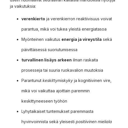
ja vaikutuksia:
verenkierto
ja verenkierron reaktiivisuus voivat
parantua, mikä voi tukea yleistä energiatasoa
Myönteinen vaikutus
energia ja vireystila
sekä
päivittäisessä suoriutumisessa
turvallinen lisäys arkeen
ilman raskaita
prosesseja tai suuria ruokavalion muutoksia
Parantunut
keskittymiskyky
ja kognitiivinen vire,
mikä voi vaikuttaa ajoittain paremmin
keskittyneeseen työhön
Lyhytaikaiset tuntemukset paremmasta
hyvinvoinnista sekä yleisesti
positiivinen mieliala