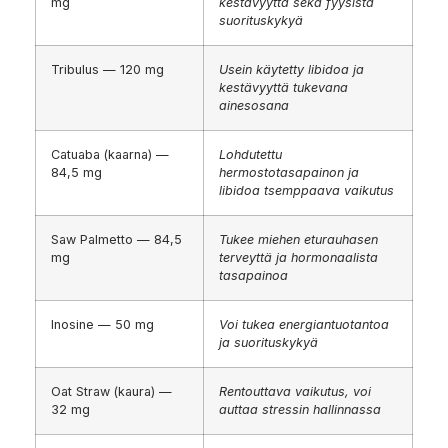
mg
kestävyyttä sekä fyysistä
suorituskykyä
Tribulus — 120 mg
Usein käytetty libidoa ja
kestävyyttä tukevana
ainesosana
Catuaba (kaarna) —
Lohdutettu
84,5 mg
hermostotasapainon ja
libidoa tsemppaava vaikutus
Saw Palmetto — 84,5
Tukee miehen eturauhasen
mg
terveyttä ja hormonaalista
tasapainoa
Inosine — 50 mg
Voi tukea energiantuotantoa
ja suorituskykyä
Oat Straw (kaura) —
Rentouttava vaikutus, voi
32 mg
auttaa stressin hallinnassa