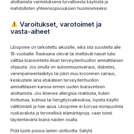
aloittamista varmistuksena turvallisesta käytöstä ja
mahdollisten yhteensopivuuksien huomioimiseksi.
Varoitukset, varotoimet ja
vasta-aiheet
Liboprime on tarkoitettu aikuisille, eikä sitä suositella alle
18-vuotiaille. Raskaana olevat tai imettävät naiset tulisi
välttää lisäravinteita ilman terveydenhuollon ammattilaisen
ohjausta. Jos sinulla on autoimmuunisairaus, diabetes,
verenpaineenlääkitys tai jokin muu krooninen sairaus,
keskustele aina etukäteen terveydenhuollon
ammattilaisen kanssa ennen uuden lisäravinteen
aloittamista. Jos ilmenee allergisia reaktioita, kuten
ihottumaa, kutinaa tai hengitysvaikeuksia, lopeta käyttö
välittömästi ja hae apua. Liboprime ei korvaa monipuolista
ruokavaliota ja terveellisiä elämäntapoja, vaan toimii
täydentävänä lisänä näiden osalta.
Pidä tuote poissa lasten ulottuvilta. Säilytä