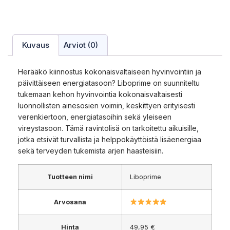
Kuvaus
Arviot (0)
Herääkö kiinnostus kokonaisvaltaiseen hyvinvointiin ja
päivittäiseen energiatasoon? Liboprime on suunniteltu
tukemaan kehon hyvinvointia kokonaisvaltaisesti
luonnollisten ainesosien voimin, keskittyen erityisesti
verenkiertoon, energiatasoihin sekä yleiseen
vireystasoon. Tämä ravintolisä on tarkoitettu aikuisille,
jotka etsivät turvallista ja helppokäyttöistä lisäenergiaa
sekä terveyden tukemista arjen haasteisiin.
Tuotteen nimi
Liboprime
Arvosana
Hinta
49,95 €