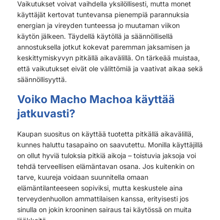
Vaikutukset voivat vaihdella yksilöllisesti, mutta monet
käyttäjät kertovat tuntevansa pienempiä parannuksia
energian ja vireyden tunteessa jo muutaman viikon
käytön jälkeen. Täydellä käytöllä ja säännöllisellä
annostuksella jotkut kokevat paremman jaksamisen ja
keskittymiskyvyn pitkällä aikavälillä. On tärkeää muistaa,
että vaikutukset eivät ole välittömiä ja vaativat aikaa sekä
säännöllisyyttä.
Voiko Macho Machoa käyttää
jatkuvasti?
Kaupan suositus on käyttää tuotetta pitkällä aikavälillä,
kunnes haluttu tasapaino on saavutettu. Monilla käyttäjillä
on ollut hyviä tuloksia pitkiä aikoja – toistuvia jaksoja voi
tehdä terveellisen elämäntavan osana. Jos kuitenkin on
tarve, kuureja voidaan suunnitella omaan
elämäntilanteeseen sopiviksi, mutta keskustele aina
terveydenhuollon ammattilaisen kanssa, erityisesti jos
sinulla on jokin krooninen sairaus tai käytössä on muita