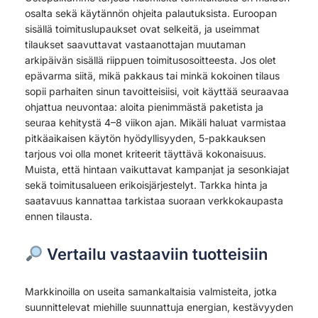
osalta sekä käytännön ohjeita palautuksista. Euroopan
sisällä toimituslupaukset ovat selkeitä, ja useimmat
tilaukset saavuttavat vastaanottajan muutaman
arkipäivän sisällä riippuen toimitusosoitteesta. Jos olet
epävarma siitä, mikä pakkaus tai minkä kokoinen tilaus
sopii parhaiten sinun tavoitteisiisi, voit käyttää seuraavaa
ohjattua neuvontaa: aloita pienimmästä paketista ja
seuraa kehitystä 4–8 viikon ajan. Mikäli haluat varmistaa
pitkäaikaisen käytön hyödyllisyyden, 5-pakkauksen
tarjous voi olla monet kriteerit täyttävä kokonaisuus.
Muista, että hintaan vaikuttavat kampanjat ja sesonkiajat
sekä toimitusalueen erikoisjärjestelyt. Tarkka hinta ja
saatavuus kannattaa tarkistaa suoraan verkkokaupasta
ennen tilausta.
Vertailu vastaaviin tuotteisiin
Markkinoilla on useita samankaltaisia valmisteita, jotka
suunnittelevat miehille suunnattuja energian, kestävyyden