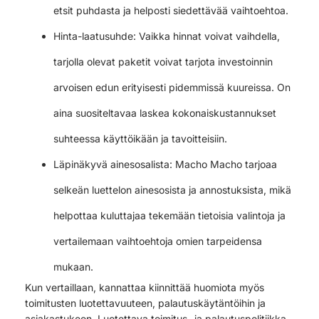
etsit puhdasta ja helposti siedettävää vaihtoehtoa.
Hinta-laatusuhde: Vaikka hinnat voivat vaihdella,
tarjolla olevat paketit voivat tarjota investoinnin
arvoisen edun erityisesti pidemmissä kuureissa. On
aina suositeltavaa laskea kokonaiskustannukset
suhteessa käyttöikään ja tavoitteisiin.
Läpinäkyvä ainesosalista: Macho Macho tarjoaa
selkeän luettelon ainesosista ja annostuksista, mikä
helpottaa kuluttajaa tekemään tietoisia valintoja ja
vertailemaan vaihtoehtoja omien tarpeidensa
mukaan.
Kun vertaillaan, kannattaa kiinnittää huomiota myös
toimitusten luotettavuuteen, palautuskäytäntöihin ja
asiakastukeen. Luotettava toimitus- ja palautuspolitiikka