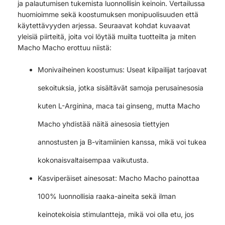
ja palautumisen tukemista luonnollisin keinoin. Vertailussa
huomioimme sekä koostumuksen monipuolisuuden että
käytettävyyden arjessa. Seuraavat kohdat kuvaavat
yleisiä piirteitä, joita voi löytää muilta tuotteilta ja miten
Macho Macho erottuu niistä:
Monivaiheinen koostumus: Useat kilpailijat tarjoavat
sekoituksia, jotka sisältävät samoja perusainesosia
kuten L-Arginina, maca tai ginseng, mutta Macho
Macho yhdistää näitä ainesosia tiettyjen
annostusten ja B-vitamiinien kanssa, mikä voi tukea
kokonaisvaltaisempaa vaikutusta.
Kasviperäiset ainesosat: Macho Macho painottaa
100% luonnollisia raaka-aineita sekä ilman
keinotekoisia stimulantteja, mikä voi olla etu, jos