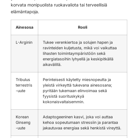
korvata monipuolista ruokavaliota tai terveellisiä
elämäntapoja.
Ainesosa
Rooli
L-Arginin
Tukee verenkiertoa ja solujen hapen ja
ravinteiden kuljetusta, mikä voi vaikuttaa
lihasten toimintaympäristöön sekä
energiatasoihin lyhyellä ja keskipitkällä
aikavälillä.
Tribulus
Perinteisesti käytetty miesnopeutta ja
terrestris
yleistä virkeyttä tukevana ainesosana;
-uute
pyritään tukemaan elinvoimaa sekä
fyysistä suorituskykyä
kokonaisvaltaisemmin.
Korean
Adaptogeeninen kasvi, joka voi auttaa
Ginseng
kehoa sopeutumaan stressiin ja parantaa
-uute
jakautuvaa energiaa sekä henkistä vireyttä.