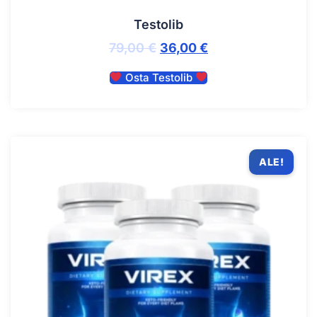
Testolib
79,00
€
36,00
€
Osta Testolib
ALE!