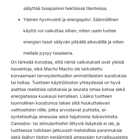
säilyttää tasapainon hektisissä tilanteissa.
Yleinen hyvinvointi ja energiapilvi: Säännöllinen
käyttö voi vaikuttaa siihen, miten usein tuntee
energian tasot säilyvän pitkällä aikavälillä ja miten
mieliala pysyy tasaisena.
On tärkeää korostaa, että nämä vaikutukset ovat yleisiä
havaintoja, eikä Macho Macho ole tarkoitettu
korvaamaan terveydenhuollon ammattilaisten suosituksia
tai hoitoa. Tuotteen käyttöönoton yhteydessä on hyvä
asettaa realistisia odotuksia ja seurata omaa kehoa sekä
energiatasoa kuukausi kerrallaan. Lisäksi tuotteen
luonnollinen koostumus tekee siitä houkuttelevan
vaihtoehdon niille, jotka arvostavat puhtaita, ei-
syntetisoituja ainesosia sekä hajuttomia lisäravinteita.
Cannabis- tai stimulantteihin liittyviä lisäyksiä ei ole, ja
tuotteessa tutkitaan jatkuvasti mahdollisia parannuksia
sekä lisätyn tiedon keräämistä ainesosien turvallisuudesta