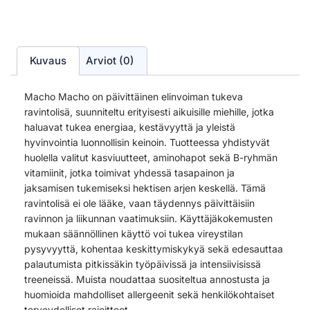
Kuvaus
Arviot (0)
Macho Macho on päivittäinen elinvoiman tukeva
ravintolisä, suunniteltu erityisesti aikuisille miehille, jotka
haluavat tukea energiaa, kestävyyttä ja yleistä
hyvinvointia luonnollisin keinoin. Tuotteessa yhdistyvät
huolella valitut kasviuutteet, aminohapot sekä B-ryhmän
vitamiinit, jotka toimivat yhdessä tasapainon ja
jaksamisen tukemiseksi hektisen arjen keskellä. Tämä
ravintolisä ei ole lääke, vaan täydennys päivittäisiin
ravinnon ja liikunnan vaatimuksiin. Käyttäjäkokemusten
mukaan säännöllinen käyttö voi tukea vireystilan
pysyvyyttä, kohentaa keskittymiskykyä sekä edesauttaa
palautumista pitkissäkin työpäivissä ja intensiivisissä
treeneissä. Muista noudattaa suositeltua annostusta ja
huomioida mahdolliset allergeenit sekä henkilökohtaiset
terveydelliset rajoitteet.