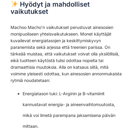
Hyödyt ja mahdolliset
vaikutukset
Machoo Macho’n vaikutukset perustuvat ainesosien
monipuoliseen yhteisvaikutukseen. Monet käyttäjät
kuvailevat energiatasojen ja keskittymiskyvyn
paranemista sekä arjessa että treenien parissa. On
tärkeää muistaa, että vaikutukset voivat olla yksilöllisiä,
eikä tuotteen käytöstä tulisi odottaa nopeita tai
dramaattisia muutoksia. Alla on katsaus siitä, mitä
voimme yleisesti odottaa, kun ainesosien annonmukaista
rytmiä noudatetaan:
Energiatason tuki: L-Arginin ja B-vitamiinit
kannustavat energia- ja aineenvaihtomuutosta,
mikä voi ilmetä parempana jaksamisena päivän
mittaan.