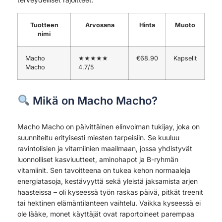
Tuotteen
Arvosana
Hinta
Muoto
nimi
Macho
★★★★★
€68.90
Kapselit
Macho
4.7/5
Mikä on Macho Macho?
Macho Macho on päivittäinen elinvoiman tukijay, joka on
suunniteltu erityisesti miesten tarpeisiin. Se kuuluu
ravintolisien ja vitamiinien maailmaan, jossa yhdistyvät
luonnolliset kasviuutteet, aminohapot ja B-ryhmän
vitamiinit. Sen tavoitteena on tukea kehon normaaleja
energiatasoja, kestävyyttä sekä yleistä jaksamista arjen
haasteissa – oli kyseessä työn raskas päivä, pitkät treenit
tai hektinen elämäntilanteen vaihtelu. Vaikka kyseessä ei
ole lääke, monet käyttäjät ovat raportoineet parempaa