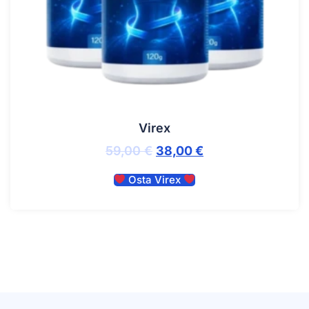
Virex
59,00
€
38,00
€
Osta Virex