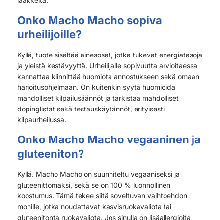
lääkkeitä.
Onko Macho Macho sopiva
urheilijoille?
Kyllä, tuote sisältää ainesosat, jotka tukevat energiatasoja
ja yleistä kestävyyttä. Urheilijalle sopivuutta arvioitaessa
kannattaa kiinnittää huomiota annostukseen sekä omaan
harjoitusohjelmaan. On kuitenkin syytä huomioida
mahdolliset kilpailusäännöt ja tarkistaa mahdolliset
dopinglistat sekä testauskäytännöt, erityisesti
kilpaurheilussa.
Onko Macho Macho vegaaninen ja
gluteeniton?
Kyllä. Macho Macho on suunniteltu vegaaniseksi ja
gluteenittomaksi, sekä se on 100 % luonnollinen
koostumus. Tämä tekee siitä soveltuvan vaihtoehdon
monille, jotka noudattavat kasvisruokavaliota tai
gluteenitonta ruokavaliota. Jos sinulla on lisäallergioita,