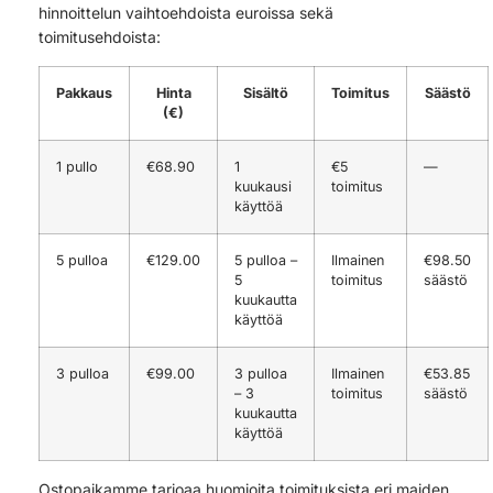
hinnoittelun vaihtoehdoista euroissa sekä
toimitusehdoista:
Pakkaus
Hinta
Sisältö
Toimitus
Säästö
(€)
1 pullo
€68.90
1
€5
—
kuukausi
toimitus
käyttöä
5 pulloa
€129.00
5 pulloa –
Ilmainen
€98.50
5
toimitus
säästö
kuukautta
käyttöä
3 pulloa
€99.00
3 pulloa
Ilmainen
€53.85
– 3
toimitus
säästö
kuukautta
käyttöä
Ostopaikamme tarjoaa huomioita toimituksista eri maiden