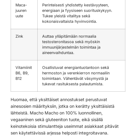
Maca-
Perinteisesti yhdistetty kestävyyteen,
juuren
energiaan ja fyysiseen suorituskykyyn.
uute
Tukee yleistä vitalitya sekä
kokonaisvaltaista hyvinvointia.
Zink
Auttaa ylläpitämään normaalia
testosteronitasoa sekä myöskin
immuunijärjestelmän toimintaa ja
aineenvaihduntaa.
Vitamiinit
Osallistuvat energiantuotantoon sekä
B6, B9,
hermoston ja verenkierron normaaliin
B12
toimintaan. Vähentävät väsymystä ja
tukevat rasituksesta palautumista.
Huomaa, että yksittäiset annostukset perustuvat
ainesosien määrityksiin, jotka on kerätty yksittäisistä
lähteistä. Macho Macho on 100% luonnollinen,
vegaaninen sekä gluteeniton tuote, eikä sisällä
keinotekoisia stimulantteja useimmat asiakkaat pitävät
sen käytettävissä arjessa helposti integroitavana.