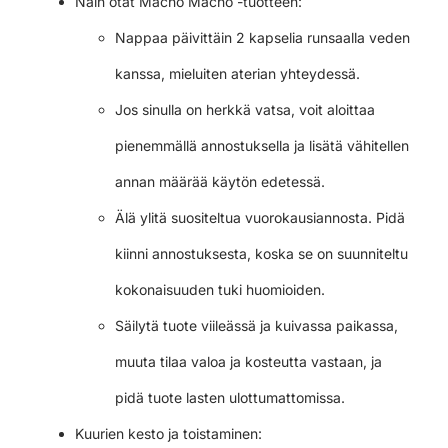
Näin otat Macho Macho -tuotteen:
Nappaa päivittäin 2 kapselia runsaalla veden
kanssa, mieluiten aterian yhteydessä.
Jos sinulla on herkkä vatsa, voit aloittaa
pienemmällä annostuksella ja lisätä vähitellen
annan määrää käytön edetessä.
Älä ylitä suositeltua vuorokausiannosta. Pidä
kiinni annostuksesta, koska se on suunniteltu
kokonaisuuden tuki huomioiden.
Säilytä tuote viileässä ja kuivassa paikassa,
muuta tilaa valoa ja kosteutta vastaan, ja
pidä tuote lasten ulottumattomissa.
Kuurien kesto ja toistaminen: