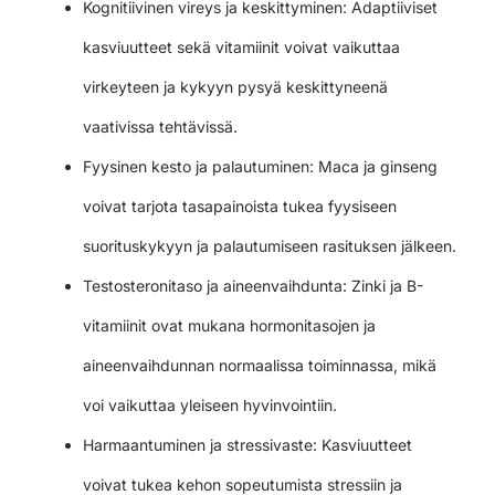
Kognitiivinen vireys ja keskittyminen: Adaptiiviset
kasviuutteet sekä vitamiinit voivat vaikuttaa
virkeyteen ja kykyyn pysyä keskittyneenä
vaativissa tehtävissä.
Fyysinen kesto ja palautuminen: Maca ja ginseng
voivat tarjota tasapainoista tukea fyysiseen
suorituskykyyn ja palautumiseen rasituksen jälkeen.
Testosteronitaso ja aineenvaihdunta: Zinki ja B-
vitamiinit ovat mukana hormonitasojen ja
aineenvaihdunnan normaalissa toiminnassa, mikä
voi vaikuttaa yleiseen hyvinvointiin.
Harmaantuminen ja stressivaste: Kasviuutteet
voivat tukea kehon sopeutumista stressiin ja