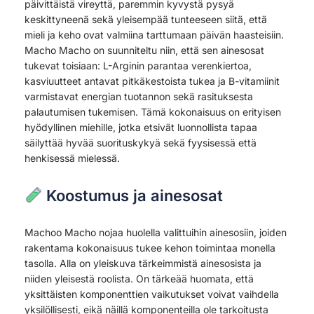
päivittäistä vireyttä, paremmin kyvystä pysyä
keskittyneenä sekä yleisempää tunteeseen siitä, että
mieli ja keho ovat valmiina tarttumaan päivän haasteisiin.
Macho Macho on suunniteltu niin, että sen ainesosat
tukevat toisiaan: L-Arginin parantaa verenkiertoa,
kasviuutteet antavat pitkäkestoista tukea ja B-vitamiinit
varmistavat energian tuotannon sekä rasituksesta
palautumisen tukemisen. Tämä kokonaisuus on erityisen
hyödyllinen miehille, jotka etsivät luonnollista tapaa
säilyttää hyvää suorituskykyä sekä fyysisessä että
henkisessä mielessä.
Koostumus ja ainesosat
Machoo Macho nojaa huolella valittuihin ainesosiin, joiden
rakentama kokonaisuus tukee kehon toimintaa monella
tasolla. Alla on yleiskuva tärkeimmistä ainesosista ja
niiden yleisestä roolista. On tärkeää huomata, että
yksittäisten komponenttien vaikutukset voivat vaihdella
yksilöllisesti, eikä näillä komponenteilla ole tarkoitusta