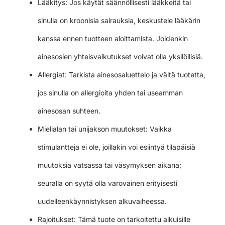
Lääkitys: Jos käytät säännöllisesti lääkkeitä tai
sinulla on kroonisia sairauksia, keskustele lääkärin
kanssa ennen tuotteen aloittamista. Joidenkin
ainesosien yhteisvaikutukset voivat olla yksilöllisiä.
Allergiat: Tarkista ainesosaluettelo ja vältä tuotetta,
jos sinulla on allergioita yhden tai useamman
ainesosan suhteen.
Mielialan tai unijakson muutokset: Vaikka
stimulantteja ei ole, joillakin voi esiintyä tilapäisiä
muutoksia vatsassa tai väsymyksen aikana;
seuralla on syytä olla varovainen erityisesti
uudelleenkäynnistyksen alkuvaiheessa.
Rajoitukset: Tämä tuote on tarkoitettu aikuisille