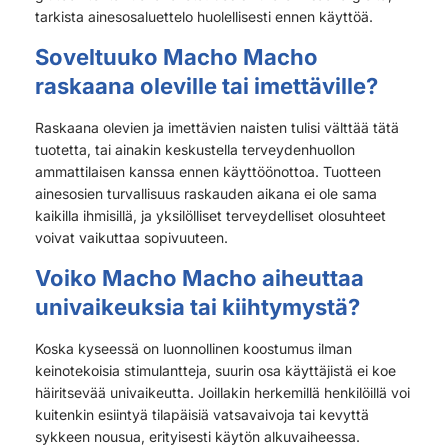
tarkista ainesosaluettelo huolellisesti ennen käyttöä.
Soveltuuko Macho Macho
raskaana oleville tai imettäville?
Raskaana olevien ja imettävien naisten tulisi välttää tätä
tuotetta, tai ainakin keskustella terveydenhuollon
ammattilaisen kanssa ennen käyttöönottoa. Tuotteen
ainesosien turvallisuus raskauden aikana ei ole sama
kaikilla ihmisillä, ja yksilölliset terveydelliset olosuhteet
voivat vaikuttaa sopivuuteen.
Voiko Macho Macho aiheuttaa
univaikeuksia tai kiihtymystä?
Koska kyseessä on luonnollinen koostumus ilman
keinotekoisia stimulantteja, suurin osa käyttäjistä ei koe
häiritsevää univaikeutta. Joillakin herkemillä henkilöillä voi
kuitenkin esiintyä tilapäisiä vatsavaivoja tai kevyttä
sykkeen nousua, erityisesti käytön alkuvaiheessa.