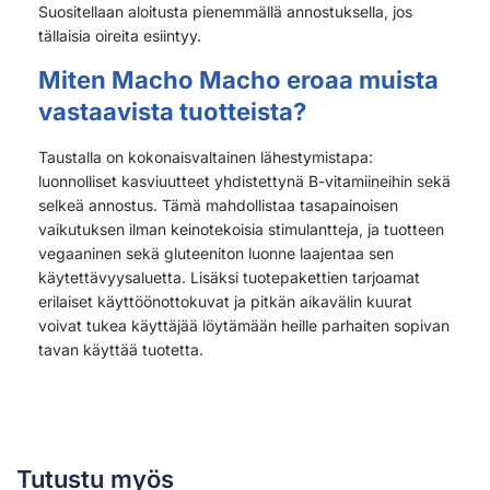
Suositellaan aloitusta pienemmällä annostuksella, jos
tällaisia oireita esiintyy.
Miten Macho Macho eroaa muista
vastaavista tuotteista?
Taustalla on kokonaisvaltainen lähestymistapa:
luonnolliset kasviuutteet yhdistettynä B-vitamiineihin sekä
selkeä annostus. Tämä mahdollistaa tasapainoisen
vaikutuksen ilman keinotekoisia stimulantteja, ja tuotteen
vegaaninen sekä gluteeniton luonne laajentaa sen
käytettävyysaluetta. Lisäksi tuotepakettien tarjoamat
erilaiset käyttöönottokuvat ja pitkän aikavälin kuurat
voivat tukea käyttäjää löytämään heille parhaiten sopivan
tavan käyttää tuotetta.
Tutustu myös