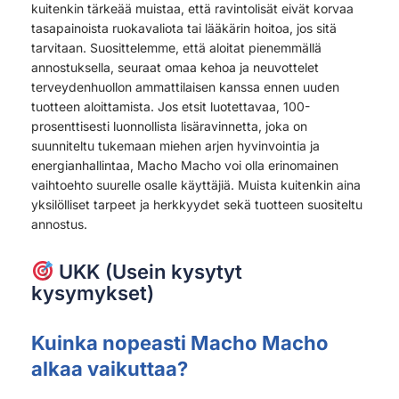
kuitenkin tärkeää muistaa, että ravintolisät eivät korvaa
tasapainoista ruokavaliota tai lääkärin hoitoa, jos sitä
tarvitaan. Suosittelemme, että aloitat pienemmällä
annostuksella, seuraat omaa kehoa ja neuvottelet
terveydenhuollon ammattilaisen kanssa ennen uuden
tuotteen aloittamista. Jos etsit luotettavaa, 100-
prosenttisesti luonnollista lisäravinnetta, joka on
suunniteltu tukemaan miehen arjen hyvinvointia ja
energianhallintaa, Macho Macho voi olla erinomainen
vaihtoehto suurelle osalle käyttäjiä. Muista kuitenkin aina
yksilölliset tarpeet ja herkkyydet sekä tuotteen suositeltu
annostus.
UKK (Usein kysytyt
kysymykset)
Kuinka nopeasti Macho Macho
alkaa vaikuttaa?