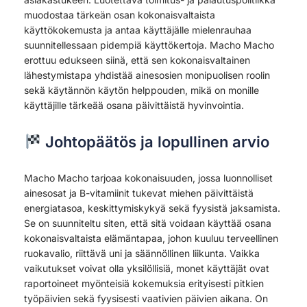
muodostaa tärkeän osan kokonaisvaltaista
käyttökokemusta ja antaa käyttäjälle mielenrauhaa
suunnitellessaan pidempiä käyttökertoja. Macho Macho
erottuu edukseen siinä, että sen kokonaisvaltainen
lähestymistapa yhdistää ainesosien monipuolisen roolin
sekä käytännön käytön helppouden, mikä on monille
käyttäjille tärkeää osana päivittäistä hyvinvointia.
Johtopäätös ja lopullinen arvio
Macho Macho tarjoaa kokonaisuuden, jossa luonnolliset
ainesosat ja B-vitamiinit tukevat miehen päivittäistä
energiatasoa, keskittymiskykyä sekä fyysistä jaksamista.
Se on suunniteltu siten, että sitä voidaan käyttää osana
kokonaisvaltaista elämäntapaa, johon kuuluu terveellinen
ruokavalio, riittävä uni ja säännöllinen liikunta. Vaikka
vaikutukset voivat olla yksilöllisiä, monet käyttäjät ovat
raportoineet myönteisiä kokemuksia erityisesti pitkien
työpäivien sekä fyysisesti vaativien päivien aikana. On