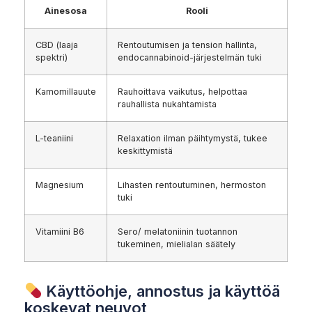
Ainesosa
Rooli
CBD (laaja
Rentoutumisen ja tension hallinta,
spektri)
endocannabinoid-järjestelmän tuki
Kamomillauute
Rauhoittava vaikutus, helpottaa
rauhallista nukahtamista
L-teaniini
Relaxation ilman päihtymystä, tukee
keskittymistä
Magnesium
Lihasten rentoutuminen, hermoston
tuki
Vitamiini B6
Sero/ melatoniinin tuotannon
tukeminen, mielialan säätely
Käyttöohje, annostus ja käyttöä
koskevat neuvot