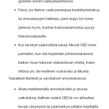
gommiin ennen nukkumaanmenoa.
Päivä: jos tilanne vaatii parempaa keskittymishakua
tai stressitasojen hallintaa, pieni lisäys ton toimii
yleensä hyvin, kunhan kokonaisannostus pysyy
toleranssialueella.
Kun tarvitset säännöllistä tukea: Moodi CBD toimii
parhaiten, kun sitä käytetään johdonmukaisesti
kaiken muun tukevan elämäntavan ohella, kuten
riittävä uni, terveellinen ruokavalio ja liikunta.
Vaaralliset tilanteet ja varoitukset annostuksessa:
Aloita matalammalla annostuksella ja seuraa
vaikutuksia; liiallinen määrä CBD:tä voi aiheuttaa
lievää väsymystä tai päänsärkyä joillakin käyttäjillä.