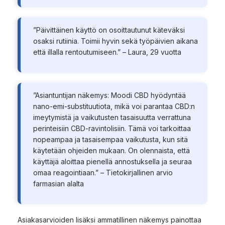
”Päivittäinen käyttö on osoittautunut käteväksi
osaksi rutiinia. Toimii hyvin sekä työpäivien aikana
että illalla rentoutumiseen.” – Laura, 29 vuotta
”Asiantuntijan näkemys: Moodi CBD hyödyntää
nano-emi-substituutiota, mikä voi parantaa CBD:n
imeytymistä ja vaikutusten tasaisuutta verrattuna
perinteisiin CBD-ravintolisiin. Tämä voi tarkoittaa
nopeampaa ja tasaisempaa vaikutusta, kun sitä
käytetään ohjeiden mukaan. On olennaista, että
käyttäjä aloittaa pienellä annostuksella ja seuraa
omaa reagointiaan.” – Tietokirjallinen arvio
farmasian alalta
Asiakasarvioiden lisäksi ammatillinen näkemys painottaa