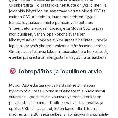
yksinkertaista. Toisaalta jokainen tuote on yksilöllinen, ja
joidenkin käyttäjien on saatettava verrata Moodi CBD:tä
muiden CBD-tuotteiden, kuten perinteisten öljyjen,
kanssa löytääkseen heille parhaan vaihtoehdon.
Yhteenvetona voidaan todeta, että Moodi CBD tarjoaa
monipuolisen, vähän jopa kokonaisvaltaisen
lähestymistavan, joka voi tukea stressin hallintaa, unea ja
kipujen lievitystä yhdessä valvotun elämäntavan kanssa.
On aina suositeltavaa lukea ainesosaluettelo huolellisesti,
etenkin jos sinulla on allergioita tai käytät muita lääkkeitä.
Johtopäätös ja lopullinen arvio
Moodi CBD edustaa nykyaikaista lähestymistapaa
hyvinvointiin, jossa luonnolliset ainesosat ja huolellisesti
suunniteltu koostumus nivoutuvat yhteen tukeakseen
päivittäistä tasapainoa. Tuotteen vahvuuksia ovat laaja
spektri CBD:tä, lisäaineet, kuten kamomilla, L-teaniini,
magnesium ja B6, sekä selkeä ja läpinäkyvä markkinointi-