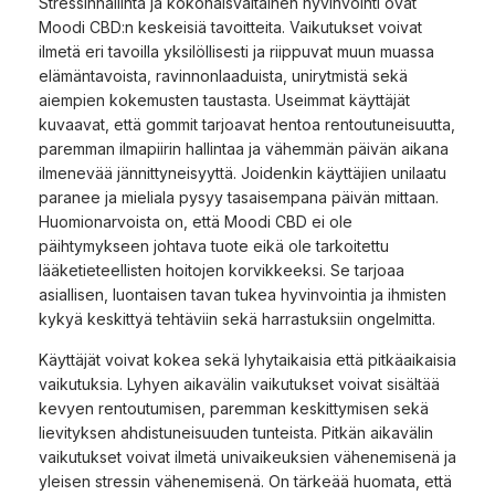
Stressinhallinta ja kokonaisvaltainen hyvinvointi ovat
Moodi CBD:n keskeisiä tavoitteita. Vaikutukset voivat
ilmetä eri tavoilla yksilöllisesti ja riippuvat muun muassa
elämäntavoista, ravinnonlaaduista, unirytmistä sekä
aiempien kokemusten taustasta. Useimmat käyttäjät
kuvaavat, että gommit tarjoavat hentoa rentoutuneisuutta,
paremman ilmapiirin hallintaa ja vähemmän päivän aikana
ilmenevää jännittyneisyyttä. Joidenkin käyttäjien unilaatu
paranee ja mieliala pysyy tasaisempana päivän mittaan.
Huomionarvoista on, että Moodi CBD ei ole
päihtymykseen johtava tuote eikä ole tarkoitettu
lääketieteellisten hoitojen korvikkeeksi. Se tarjoaa
asiallisen, luontaisen tavan tukea hyvinvointia ja ihmisten
kykyä keskittyä tehtäviin sekä harrastuksiin ongelmitta.
Käyttäjät voivat kokea sekä lyhytaikaisia että pitkäaikaisia
vaikutuksia. Lyhyen aikavälin vaikutukset voivat sisältää
kevyen rentoutumisen, paremman keskittymisen sekä
lievityksen ahdistuneisuuden tunteista. Pitkän aikavälin
vaikutukset voivat ilmetä univaikeuksien vähenemisenä ja
yleisen stressin vähenemisenä. On tärkeää huomata, että