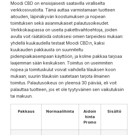
Moodi CBD on ensisijaisesti saatavilla viralliselta
verkkosivustolta. Tämä auttaa varmistamaan tuotteen
aitouden, läpinäkyvän koostumuksen ja nopean
toimituksen sekä asianmukaiset palautusoikeudet.
Verkkokaupassa on useita pakettivaihtoehtoja, joiden
avulla voit räätälöidä ostoksesi omien tarpeidesi mukaan:
yhdellä kuukaudella testaat Moodi CBD:n, kaksi
kuukauden pakkausta on suunniteltu
pidempiaikaisempaan käyttöön, ja kolme pakkaa tarjoaa
laajemman sään keskuksen. Toimitus on useimmiten
nopea ja toimituskulut voivat vaihdella tilauksen koon
mukaan; suuriin tilauksiin saatetaan tarjota ilmainen
toimitus. Palautusoikeus on yleensä 30 päivää, eli voit
palauttaa tuotteen, jos et ole tyytyväinen sen vaikutuksiin
tai makuun.
Pakkaus
Normaalihinta
Aidoin
Sisältö
hinta
Promo