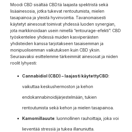
Moodi CBD sisältää CBD:tä laajasta spektristä sekä
lisäainesosia, jotka tukevat rentoutumista, mielen
tasapainoa ja yleistä hyvinvointia. Tavanomaisesti
käytetyt ainesosat toimivat yhdessä luoden synergian,
jota markkinoidaan usein nimellä “entourage-efekti”: CBD
työskentelee yhdessä muiden kasviperäisten
yhdisteiden kanssa tarjotakseen tasaisemman ja
monipuolisemman vaikutuksen kuin CBD yksin.
Seuraavaksi esittelemme tärkeimmät ainesosat ja niiden
roolit lyhyesti:
Cannabidiol (CBD) – laajasti käytettyCBD
:
vaikuttaa keskushermoston ja kehon
endokannabinoidijärjestelmään, tukien
rentoutumista sekä kehon ja mielen tasapainoa.
Kamomillauute
: luonnollinen rauhoittaja, joka voi
lieventää stressiä ja tukea illanuniutta.