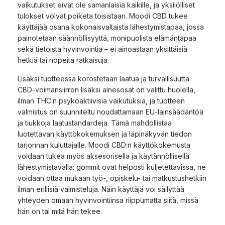
vaikutukset eivät ole samanlaisia kaikille, ja yksilölliset
tulokset voivat poiketa toisistaan. Moodi CBD tukee
käyttäjää osana kokonaisvaltaista lähestymistapaa, jossa
painotetaan säännöllisyyttä, monipuolista elämäntapaa
sekä tietoista hyvinvointia – ei ainoastaan yksittäisiä
hetkiä tai nopeita ratkaisuja.
Lisäksi tuotteessa korostetaan laatua ja turvallisuutta.
CBD-voimansiirron lisäksi ainesosat on valittu huolella,
ilman THC:n psykoaktiivisia vaikutuksia, ja tuotteen
valmistus on suunniteltu noudattamaan EU-lainsäädäntöä
ja tiukkoja laatustandardeja. Tämä mahdollistaa
luotettavan käyttökokemuksen ja läpinäkyvän tiedon
tarjonnan kuluttajalle. Moodi CBD:n käyttökokemusta
voidaan tukea myös aksesorisella ja käytännöllisellä
lähestymistavalla: gommit ovat helposti kuljetettavissa, ne
voidaan ottaa mukaan työ-, opiskelu- tai matkustushetkiin
ilman erillisiä valmisteluja. Näin käyttäjä voi säilyttää
yhteyden omaan hyvinvointiinsa riippumatta siitä, missä
hän on tai mitä hän tekee.