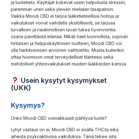
ja tuotetieto. Käyttäjät kokevat usein helpotusta stressiin,
paremman unen sekä yleisen mielialan tasapainon.
Vaikka Moodi CBD ei tarjoa lääketieteellisiä hoitoja ja
vaikutukset voivat vaihdella yksilöllisesti, se tarjoaa
turvallisen ja nautinnollisen tavan tukea hyvinvointia
osana päivittäistä elämää. Mikäli haet luonnollista, sopivan
hintaisen ja helppokäyttöisen tuotteen, Moodi CBD voi
olla harkitsemisen arvoinen vaihtoehto. Muista kuitenkin
ottaa huomioon omat terveydelliset tilanteesi sekä
mahdolliset yhteisvaikutukset muiden lääkkeiden kanssa.
Usein kysytyt kysymykset
(UKK)
Kysymys?
Onko Moodi CBD voimakkaasti päihtyvä tuote?
Lyhyt vastaus on ei. Moodi CBD ei sisällä THC:ta eikä
aiheuta psykoaktiivisia vaikutuksia. Tämä tekee siitä