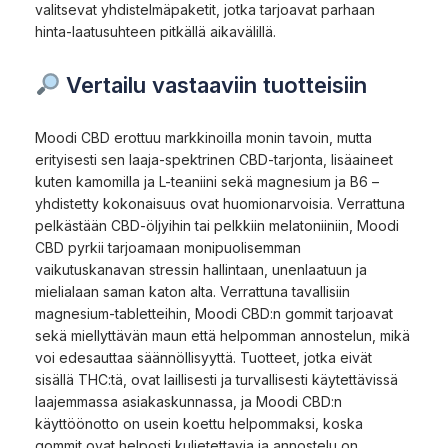
valitsevat yhdistelmäpaketit, jotka tarjoavat parhaan
hinta-laatusuhteen pitkällä aikavälillä.
Vertailu vastaaviin tuotteisiin
Moodi CBD erottuu markkinoilla monin tavoin, mutta
erityisesti sen laaja-spektrinen CBD-tarjonta, lisäaineet
kuten kamomilla ja L-teaniini sekä magnesium ja B6 –
yhdistetty kokonaisuus ovat huomionarvoisia. Verrattuna
pelkästään CBD-öljyihin tai pelkkiin melatoniiniin, Moodi
CBD pyrkii tarjoamaan monipuolisemman
vaikutuskanavan stressin hallintaan, unenlaatuun ja
mielialaan saman katon alta. Verrattuna tavallisiin
magnesium-tabletteihin, Moodi CBD:n gommit tarjoavat
sekä miellyttävän maun että helpomman annostelun, mikä
voi edesauttaa säännöllisyyttä. Tuotteet, jotka eivät
sisällä THC:tä, ovat laillisesti ja turvallisesti käytettävissä
laajemmassa asiakaskunnassa, ja Moodi CBD:n
käyttöönotto on usein koettu helpommaksi, koska
gommit ovat helposti kuljetettavia ja annostelu on