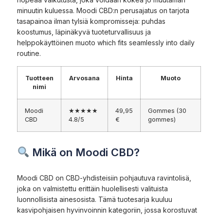
minuutin kuluessa. Moodi CBD:n perusajatus on tarjota
tasapainoa ilman tylsiä kompromisseja: puhdas
koostumus, läpinäkyvä tuoteturvallisuus ja
helppokäyttöinen muoto which fits seamlessly into daily
routine.
Tuotteen
Arvosana
Hinta
Muoto
nimi
Moodi
★★★★★
49,95
Gommes (30
CBD
4.8/5
€
gommes)
Mikä on Moodi CBD?
Moodi CBD on CBD-yhdisteisiin pohjautuva ravintolisä,
joka on valmistettu erittäin huolellisesti valituista
luonnollisista ainesosista. Tämä tuotesarja kuuluu
kasvipohjaisen hyvinvoinnin kategoriin, jossa korostuvat