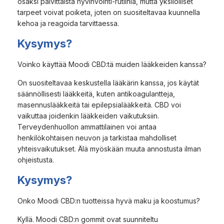
osaksi päivittäistä hyvinvointi-rutiinia, mutta yksilölliset
tarpeet voivat poiketa, joten on suositeltavaa kuunnella
kehoa ja reagoida tarvittaessa.
Kysymys?
Voinko käyttää Moodi CBD:tä muiden lääkkeiden kanssa?
On suositeltavaa keskustella lääkärin kanssa, jos käytät
säännöllisesti lääkkeitä, kuten antikoagulantteja,
masennuslääkkeitä tai epilepsialääkkeitä. CBD voi
vaikuttaa joidenkin lääkkeiden vaikutuksiin.
Terveydenhuollon ammattilainen voi antaa
henkilökohtaisen neuvon ja tarkistaa mahdolliset
yhteisvaikutukset. Älä myöskään muuta annostusta ilman
ohjeistusta.
Kysymys?
Onko Moodi CBD:n tuotteissa hyvä maku ja koostumus?
Kyllä. Moodi CBD:n gommit ovat suunniteltu