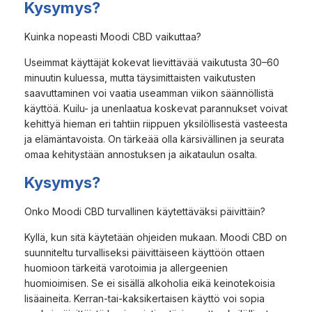
Kysymys?
Kuinka nopeasti Moodi CBD vaikuttaa?
Useimmat käyttäjät kokevat lievittävää vaikutusta 30–60
minuutin kuluessa, mutta täysimittaisten vaikutusten
saavuttaminen voi vaatia useamman viikon säännöllistä
käyttöä. Kuilu- ja unenlaatua koskevat parannukset voivat
kehittyä hieman eri tahtiin riippuen yksilöllisestä vasteesta
ja elämäntavoista. On tärkeää olla kärsivällinen ja seurata
omaa kehitystään annostuksen ja aikataulun osalta.
Kysymys?
Onko Moodi CBD turvallinen käytettäväksi päivittäin?
Kyllä, kun sitä käytetään ohjeiden mukaan. Moodi CBD on
suunniteltu turvalliseksi päivittäiseen käyttöön ottaen
huomioon tärkeitä varotoimia ja allergeenien
huomioimisen. Se ei sisällä alkoholia eikä keinotekoisia
lisäaineita. Kerran-tai-kaksikertaisen käyttö voi sopia