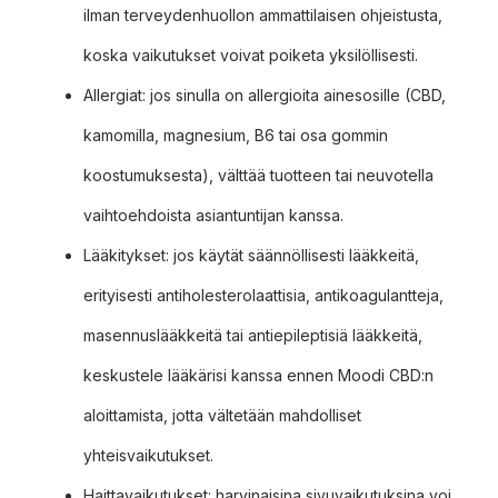
ilman terveydenhuollon ammattilaisen ohjeistusta,
koska vaikutukset voivat poiketa yksilöllisesti.
Allergiat: jos sinulla on allergioita ainesosille (CBD,
kamomilla, magnesium, B6 tai osa gommin
koostumuksesta), välttää tuotteen tai neuvotella
vaihtoehdoista asiantuntijan kanssa.
Lääkitykset: jos käytät säännöllisesti lääkkeitä,
erityisesti antiholesterolaattisia, antikoagulantteja,
masennuslääkkeitä tai antiepileptisiä lääkkeitä,
keskustele lääkärisi kanssa ennen Moodi CBD:n
aloittamista, jotta vältetään mahdolliset
yhteisvaikutukset.
Haittavaikutukset: harvinaisina sivuvaikutuksina voi