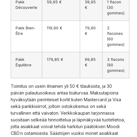
Pakk
59,95 €
39,95
1 flacon
Découverte
€
(30
gommes)
Pakk Bien-
119,90 €
79,90
2
Être
€
flacones
(60
gommes)
Pakk
179,85 €
99,85
3 flacons
Équilibre
€
(90
gommes)
Toimitus on usein ilmainen yli 50 € tilauksista, ja 30
päivän palautusoikeus antaa lisäturvaa. Maksutapoina
hyväksytään perinteiset kortit kuten Mastercard ja Visa
sekä pankkisiirrot, jolloin ostokokemus on sekä
turvallinen että vaivaton. Verkkokaupan tarjonnassa
suositaan selkeää hinnoittelua ja läpinäkyvää tuotetietoa,
jotta asiakkaat voivat tehdä harkitun päätöksen Moodi
CBD:n ostamisesta. Säästöjen vuoksi monet asiakkaat