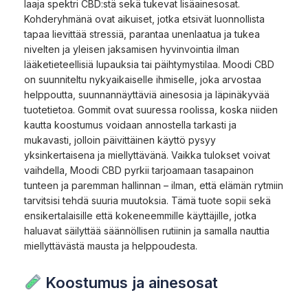
laaja spektri CBD:stä sekä tukevat lisäainesosat.
Kohderyhmänä ovat aikuiset, jotka etsivät luonnollista
tapaa lievittää stressiä, parantaa unenlaatua ja tukea
nivelten ja yleisen jaksamisen hyvinvointia ilman
lääketieteellisiä lupauksia tai päihtymystilaa. Moodi CBD
on suunniteltu nykyaikaiselle ihmiselle, joka arvostaa
helppoutta, suunnannäyttäviä ainesosia ja läpinäkyvää
tuotetietoa. Gommit ovat suuressa roolissa, koska niiden
kautta koostumus voidaan annostella tarkasti ja
mukavasti, jolloin päivittäinen käyttö pysyy
yksinkertaisena ja miellyttävänä. Vaikka tulokset voivat
vaihdella, Moodi CBD pyrkii tarjoamaan tasapainon
tunteen ja paremman hallinnan – ilman, että elämän rytmiin
tarvitsisi tehdä suuria muutoksia. Tämä tuote sopii sekä
ensikertalaisille että kokeneemmille käyttäjille, jotka
haluavat säilyttää säännöllisen rutiinin ja samalla nauttia
miellyttävästä mausta ja helppoudesta.
Koostumus ja ainesosat