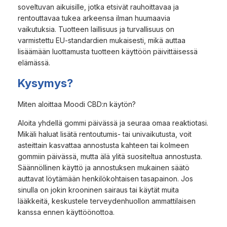
soveltuvan aikuisille, jotka etsivät rauhoittavaa ja
rentouttavaa tukea arkeensa ilman huumaavia
vaikutuksia. Tuotteen laillisuus ja turvallisuus on
varmistettu EU-standardien mukaisesti, mikä auttaa
lisäämään luottamusta tuotteen käyttöön päivittäisessä
elämässä.
Kysymys?
Miten aloittaa Moodi CBD:n käytön?
Aloita yhdellä gommi päivässä ja seuraa omaa reaktiotasi.
Mikäli haluat lisätä rentoutumis- tai univaikutusta, voit
asteittain kasvattaa annostusta kahteen tai kolmeen
gommiin päivässä, mutta älä ylitä suositeltua annostusta.
Säännöllinen käyttö ja annostuksen mukainen säätö
auttavat löytämään henkilökohtaisen tasapainon. Jos
sinulla on jokin krooninen sairaus tai käytät muita
lääkkeitä, keskustele terveydenhuollon ammattilaisen
kanssa ennen käyttöönottoa.