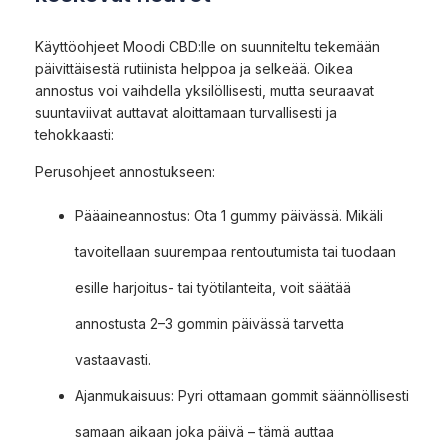
Käyttöohjeet Moodi CBD:lle on suunniteltu tekemään
päivittäisestä rutiinista helppoa ja selkeää. Oikea
annostus voi vaihdella yksilöllisesti, mutta seuraavat
suuntaviivat auttavat aloittamaan turvallisesti ja
tehokkaasti:
Perusohjeet annostukseen:
Pääaineannostus: Ota 1 gummy päivässä. Mikäli
tavoitellaan suurempaa rentoutumista tai tuodaan
esille harjoitus- tai työtilanteita, voit säätää
annostusta 2–3 gommin päivässä tarvetta
vastaavasti.
Ajanmukaisuus: Pyri ottamaan gommit säännöllisesti
samaan aikaan joka päivä – tämä auttaa