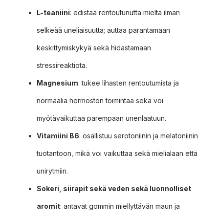
L-teaniini
: edistää rentoutunutta mieltä ilman
selkeää uneliaisuutta; auttaa parantamaan
keskittymiskykyä sekä hidastamaan
stressireaktiota.
Magnesium
: tukee lihasten rentoutumista ja
normaalia hermoston toimintaa sekä voi
myötävaikuttaa parempaan unenlaatuun.
Vitamiini B6
: osallistuu serotoniinin ja melatoniinin
tuotantoon, mikä voi vaikuttaa sekä mielialaan että
unirytmiin.
Sokeri, siirapit sekä veden sekä luonnolliset
aromit
: antavat gommin miellyttävän maun ja