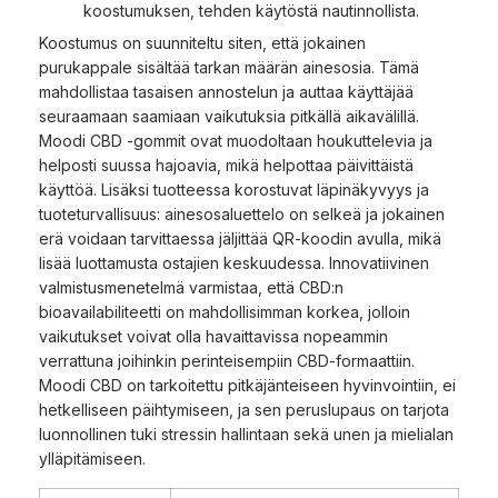
koostumuksen, tehden käytöstä nautinnollista.
Koostumus on suunniteltu siten, että jokainen
purukappale sisältää tarkan määrän ainesosia. Tämä
mahdollistaa tasaisen annostelun ja auttaa käyttäjää
seuraamaan saamiaan vaikutuksia pitkällä aikavälillä.
Moodi CBD -gommit ovat muodoltaan houkuttelevia ja
helposti suussa hajoavia, mikä helpottaa päivittäistä
käyttöä. Lisäksi tuotteessa korostuvat läpinäkyvyys ja
tuoteturvallisuus: ainesosaluettelo on selkeä ja jokainen
erä voidaan tarvittaessa jäljittää QR-koodin avulla, mikä
lisää luottamusta ostajien keskuudessa. Innovatiivinen
valmistusmenetelmä varmistaa, että CBD:n
bioavailabiliteetti on mahdollisimman korkea, jolloin
vaikutukset voivat olla havaittavissa nopeammin
verrattuna joihinkin perinteisempiin CBD-formaattiin.
Moodi CBD on tarkoitettu pitkäjänteiseen hyvinvointiin, ei
hetkelliseen päihtymiseen, ja sen peruslupaus on tarjota
luonnollinen tuki stressin hallintaan sekä unen ja mielialan
ylläpitämiseen.