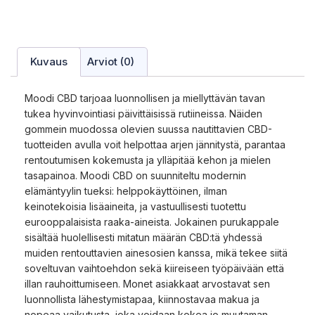
Kuvaus
Arviot (0)
Moodi CBD tarjoaa luonnollisen ja miellyttävän tavan
tukea hyvinvointiasi päivittäisissä rutiineissa. Näiden
gommein muodossa olevien suussa nautittavien CBD-
tuotteiden avulla voit helpottaa arjen jännitystä, parantaa
rentoutumisen kokemusta ja ylläpitää kehon ja mielen
tasapainoa. Moodi CBD on suunniteltu modernin
elämäntyylin tueksi: helppokäyttöinen, ilman
keinotekoisia lisäaineita, ja vastuullisesti tuotettu
eurooppalaisista raaka-aineista. Jokainen purukappale
sisältää huolellisesti mitatun määrän CBD:tä yhdessä
muiden rentouttavien ainesosien kanssa, mikä tekee siitä
soveltuvan vaihtoehdon sekä kiireiseen työpäivään että
illan rauhoittumiseen. Monet asiakkaat arvostavat sen
luonnollista lähestymistapaa, kiinnostavaa makua ja
nopeaa vaikutusta, joka voidaan kokea jo muutaman