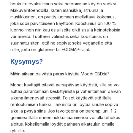
houkuttelevaksi maun sekä helpomman käytön vuoksi.
Makuvaihtoehdoilla, kuten mansikka, sitruuna ja
mustikkainen, on pyritty luomaan miellyttävä kokemus,
joka sopii päivittäiseen käyttöön. Koostumus on 100 %
luonnollinen niin kau asialliselta eikä sisällä keinotekoisia
väriaineita. Tuotteen valmistus sekä koostumus on
suunnattu siten, että ne sopivat sekä veganeille että
niille, joilla on gluteeni- tai FODMAP-rajat.
Kysymys?
Mihin aikaan päivästä paras käyttää Moodi CBD:tä?
Monet käyttäjät pitävät aamupäivän käytöstä, sillä se voi
auttaa parantamaan keskittymistä ja vähentämään päivän
aikana ilmenevää stressiä. Toiset käyttävät sitä illalla
rentoutumisen tueksi. Tärkeintä on löytää sinulle sopiva
aika ja pysyä siinä. Jos tavoitteena on parempi uni, 1–2
gommea illalla ennen nukkumaanmenoa voi olla tehokas
aloitus. Kokeilemalla löydät parhaan aikataulun omalle
rytmille.