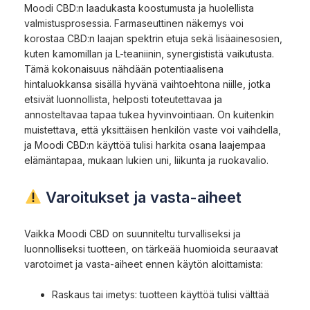
Moodi CBD:n laadukasta koostumusta ja huolellista
valmistusprosessia. Farmaseuttinen näkemys voi
korostaa CBD:n laajan spektrin etuja sekä lisäainesosien,
kuten kamomillan ja L-teaniinin, synergististä vaikutusta.
Tämä kokonaisuus nähdään potentiaalisena
hintaluokkansa sisällä hyvänä vaihtoehtona niille, jotka
etsivät luonnollista, helposti toteutettavaa ja
annosteltavaa tapaa tukea hyvinvointiaan. On kuitenkin
muistettava, että yksittäisen henkilön vaste voi vaihdella,
ja Moodi CBD:n käyttöä tulisi harkita osana laajempaa
elämäntapaa, mukaan lukien uni, liikunta ja ruokavalio.
Varoitukset ja vasta-aiheet
Vaikka Moodi CBD on suunniteltu turvalliseksi ja
luonnolliseksi tuotteen, on tärkeää huomioida seuraavat
varotoimet ja vasta-aiheet ennen käytön aloittamista:
Raskaus tai imetys: tuotteen käyttöä tulisi välttää