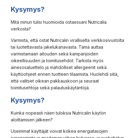
Kysymys?
Mitä minun tulisi huomioida ostaessani Nutricalia
verkosta?
Varmista, että ostat Nutricalin viralliselta verkkosivustolta
tai luotettavasta jakelukanavasta. Tämä auttaa
varmistamaan aitouden sekä kampanjoiden
oikeellisuuden ja toimitusehdot. Tarkista myös
ainesosaluettelo ja mahdolliset allergeenit sekä
käyttöohjeet ennen tuotteen tilaamista. Huolehdi siitä,
että valitset oikean pakkauskoon ja seuraat
toimitusehtoja sekä palautuskäytäntöjä.
Kysymys?
Kuinka nopeasti näen tuloksia Nutricalin käytön
aloittamisen jälkeen?
Useimmat käyttäjät voivat kokea energiatasojen
paranemista jo muutaman viikon kuluessa, ja ruokahalun