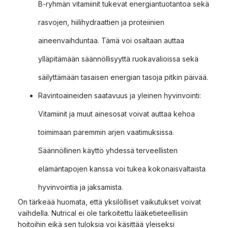
B-ryhmän vitamiinit tukevat energiantuotantoa sekä
rasvojen, hiilihydraattien ja proteiinien
aineenvaihduntaa. Tämä voi osaltaan auttaa
ylläpitämään säännöllisyyttä ruokavalioissa sekä
säilyttämään tasaisen energian tasoja pitkin päivää.
Ravintoaineiden saatavuus ja yleinen hyvinvointi:
Vitamiinit ja muut ainesosat voivat auttaa kehoa
toimimaan paremmin arjen vaatimuksissa.
Säännöllinen käyttö yhdessä terveellisten
elämäntapojen kanssa voi tukea kokonaisvaltaista
hyvinvointia ja jaksamista.
On tärkeää huomata, että yksilölliset vaikutukset voivat
vaihdella. Nutrical ei ole tarkoitettu lääketieteellisiin
hoitoihin eikä sen tuloksia voi käsittää yleiseksi