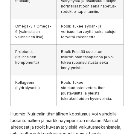
(Folaatti)
väsymystä ja osallistuu solujen
normalisaatioon sekä hapetus-
reduktio-tapahtumiin.
Omega-3 / Omega-
Rooli: Tukee sydän- ja
6 (valmistajan
verisuoniterveyttä sekä solujen
valinnainen lisä)
tervettä rakennetta.
Probiootit
Rooli: Edistää suoliston
(valinnainen
mikrobiotan tasapainoa ja voi
komponentti)
tukea ruoansulatusta sekä
imeytymistä.
Kollageeni
Rooli: Tukee
(hydrolysoitu)
sidekudostenvetoa, ihon
joustavuutta ja yleistä
tukirakenteiden hyvinvointia.
Huomio: Nutricalin täsmällinen koostumus voi vaihdella
tuotantomallien ja markkinaympäristön mukaan. Mainitut
ainesosat ja roolit kuvaavat yleisiä vaikutusmekanismeja,
joita tuotteen ikkunakomponentit voivat tarjota.