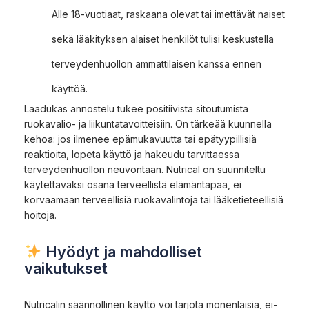
Alle 18-vuotiaat, raskaana olevat tai imettävät naiset
sekä lääkityksen alaiset henkilöt tulisi keskustella
terveydenhuollon ammattilaisen kanssa ennen
käyttöä.
Laadukas annostelu tukee positiivista sitoutumista
ruokavalio- ja liikuntatavoitteisiin. On tärkeää kuunnella
kehoa: jos ilmenee epämukavuutta tai epätyypillisiä
reaktioita, lopeta käyttö ja hakeudu tarvittaessa
terveydenhuollon neuvontaan. Nutrical on suunniteltu
käytettäväksi osana terveellistä elämäntapaa, ei
korvaamaan terveellisiä ruokavalintoja tai lääketieteellisiä
hoitoja.
Hyödyt ja mahdolliset
vaikutukset
Nutricalin säännöllinen käyttö voi tarjota monenlaisia, ei-