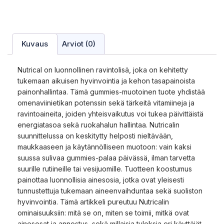
Kuvaus
Arviot (0)
Nutrical on luonnollinen ravintolisä, joka on kehitetty
tukemaan aikuisen hyvinvointia ja kehon tasapainoista
painonhallintaa. Tämä gummies-muotoinen tuote yhdistää
omenaviinietikan potenssin sekä tärkeitä vitamiineja ja
ravintoaineita, joiden yhteisvaikutus voi tukea päivittäistä
energiatasoa sekä ruokahalun hallintaa. Nutricalin
suunnittelussa on keskitytty helposti nieltävään,
maukkaaseen ja käytännölliseen muotoon: vain kaksi
suussa sulivaa gummies-palaa päivässä, ilman tarvetta
suurille rutiineille tai vesijuomille. Tuotteen koostumus
painottaa luonnollisia ainesosia, jotka ovat yleisesti
tunnustettuja tukemaan aineenvaihduntaa sekä suoliston
hyvinvointia. Tämä artikkeli pureutuu Nutricalin
ominaisuuksiin: mitä se on, miten se toimii, mitkä ovat
ainesosat ja annostus, sekä millaisia tuloksia eri käyttäjät