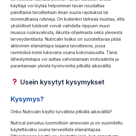
käyttäjä voi löytää helpomman tavan noudattaa
päivittäisiä tavoitteitaan ilman suuria rajoituksia tai
monimutkaisia rutiineja. On kuitenkin tärkeää muistaa, että
yksilölliset tulokset voivat vaihdella riippuen muun
muassa ruokavaliosta, liikunta-ohjelmasta sekä yleisestä
terveydentilasta. Nutricalin lisäksi on suositeltavaa pitää
aktiivinen elämäntapa laajana tavoitteena, jossa
ravintolisä toimii tukevana osana kokonaisuutta. Tämä
lähestymistapa voi auttaa vahvistamaan motivaatiota ja
parantamaan yleistä hyvinvointia pitkällä aikavälillä.
Usein kysytyt kysymykset
Kysymys?
Onko Nutricalin käyttö turvallista pitkällä aikavälillä?
Nutrical perustuu luonnollisiin ainesosiin ja on suunniteltu
käytettäväksi osana terveellistä elämäntapaa.