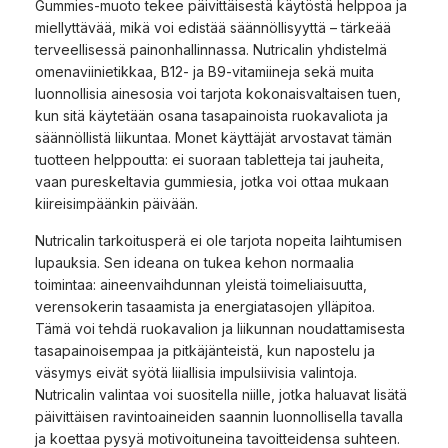
Gummies-muoto tekee päivittäisestä käytöstä helppoa ja
miellyttävää, mikä voi edistää säännöllisyyttä – tärkeää
terveellisessä painonhallinnassa. Nutricalin yhdistelmä
omenaviinietikkaa, B12- ja B9-vitamiineja sekä muita
luonnollisia ainesosia voi tarjota kokonaisvaltaisen tuen,
kun sitä käytetään osana tasapainoista ruokavaliota ja
säännöllistä liikuntaa. Monet käyttäjät arvostavat tämän
tuotteen helppoutta: ei suoraan tabletteja tai jauheita,
vaan pureskeltavia gummiesia, jotka voi ottaa mukaan
kiireisimpäänkin päivään.
Nutricalin tarkoitusperä ei ole tarjota nopeita laihtumisen
lupauksia. Sen ideana on tukea kehon normaalia
toimintaa: aineenvaihdunnan yleistä toimeliaisuutta,
verensokerin tasaamista ja energiatasojen ylläpitoa.
Tämä voi tehdä ruokavalion ja liikunnan noudattamisesta
tasapainoisempaa ja pitkäjänteistä, kun napostelu ja
väsymys eivät syötä liiallisia impulsiivisia valintoja.
Nutricalin valintaa voi suositella niille, jotka haluavat lisätä
päivittäisen ravintoaineiden saannin luonnollisella tavalla
ja koettaa pysyä motivoituneina tavoitteidensa suhteen.