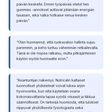
päivän keskellä. Ennen työpäivää otetut two
gummies -annokset auttavat pitämään energian
tasaisen, eikä nälkä hotkaise minua kesken
päivän.”
“Olen huomannut, että ruokavalion hallinta sujuu
paremmin, ja keho tuntuu vähemmän retkailevalta.
Tämä ei ole nopea ratkaisu, mutta pitkäjänteisen
käytön myötä huomaatte eron.”
“Asiantuntijan näkemys: Nutricalin kaltaiset
luonnolliset yhdistelmät voivat tukea arjen
hyvinvointia, kun niitä käytetään osana
kokonaisvaltaista tapaa syödä viisaasti ja liikkua
säännöllisesti. On tärkeää huomioida, että tulokset
riippuvat yksilöllisestä fysiologiasta sekä