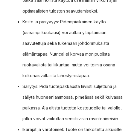
Jatka säännöllistä käyttöä useamman viikon ajan
optimaalisten tulosten saavuttamiseksi.
Kesto ja pysyvyys: Pidempiaikainen käyttö
(useampi kuukausi) voi auttaa ylläpitämään
saavutettuja sekä tukemaan johdonmukaista
elämäntapaa. Nutrical ei korvaa monipuolista
ruokavaliota tai liikuntaa, mutta voi toimia osana
kokonaisvaltaista lähestymistapaa.
Säilytys: Pidä tuotepakkausta tiiviisti suljettuna ja
säilytä huoneenlämmössä, pimeässä sekä kuivassa
paikassa. Älä altista tuotetta kosteudelle tai valolle,
jotka voivat vaikuttaa sensitiivisiin ravintoaineisiin.
Ikärajat ja varotoimet: Tuote on tarkoitettu aikuisille.