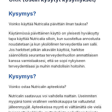
Kysymys?
Voinko käyttää Nutricalia päivittäin ilman taukoa?
Käytännössä päivittäinen käyttö on yleisesti hyväksytty
tapa käyttää Nutricalia silloin, kun suositeltua annostusta
noudatetaan ja kun yksilöllinen terveydentila sen sallii.
Jos harkitset pitkän aikavälin käyttöä, harkitse
säännöllistä seurantaa terveydenhuollon ammattilaisen
kanssa varmistaaksesi, että se sopii nykyiseen
terveydentilaasi ja muihin mahdollisiin hoitoihin.
Kysymys?
Voinko ostaa Nutricalin apteekista?
Nutricalin saatavuus voi vaihdella maittain. Useimmiten
myyjänä toimii virallinen verkkokauppa tai valtuutetut
jälleenmyyjät. Apteekeissa myynti ei välttämättä ole vielä