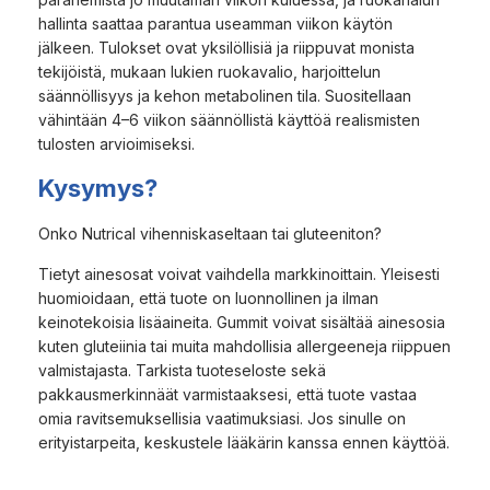
hallinta saattaa parantua useamman viikon käytön
jälkeen. Tulokset ovat yksilöllisiä ja riippuvat monista
tekijöistä, mukaan lukien ruokavalio, harjoittelun
säännöllisyys ja kehon metabolinen tila. Suositellaan
vähintään 4–6 viikon säännöllistä käyttöä realismisten
tulosten arvioimiseksi.
Kysymys?
Onko Nutrical vihenniskaseltaan tai gluteeniton?
Tietyt ainesosat voivat vaihdella markkinoittain. Yleisesti
huomioidaan, että tuote on luonnollinen ja ilman
keinotekoisia lisäaineita. Gummit voivat sisältää ainesosia
kuten gluteiinia tai muita mahdollisia allergeeneja riippuen
valmistajasta. Tarkista tuoteseloste sekä
pakkausmerkinnäät varmistaaksesi, että tuote vastaa
omia ravitsemuksellisia vaatimuksiasi. Jos sinulle on
erityistarpeita, keskustele lääkärin kanssa ennen käyttöä.