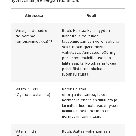
hyvinvointia ja energian tuotantoa.
Ainesosa
Rooli
Vinaigre de cidre
Rooli: Edistää kylläisyyden
de pomme
tunnetta ja voi tukea
(omenaviinietikka)**
tasapainottamaan verensokeria
sekä ruoan glykeemistä
vaikutusta. Annostus: 500 mg
per annos mainittu useissa
lähteissä, tarkoituksena tukea
päivittäistä ruokahalua ja
ruoansulatusta.
Vitamiini B12
Rooli: Edistää
(Cyanocobalamine)
energiantuotantoa, tukee
normaalia energiankulutusta ja
kiinnittää huomiota väsymyksen
hallintaan sekä hermoston
normaaliin toimintaan.
Vitamiini B9
Rooli: Auttaa vähentämään