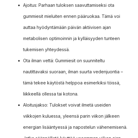
Ajoitus: Parhaan tuloksen saavuttamiseksi ota
gummiesit mieluiten ennen pääruokaa. Tämä voi
auttaa hyödyntämään päivän aktiivisen ajan
metabolisen optimoinnin ja kylläisyyden tunteen
tukemisen yhteydessä.
Ota ilman vettä: Gummiesit on suunniteltu
nautittavaksi suoraan, ilman suurta vedenjuontia –
tämä tekee käytöstä helppoa esimerkiksi töissä,
liikkeellä ollessa tai kotona.
Aloitusjakso: Tulokset voivat ilmetä useiden
viikkojen kuluessa, yleensä parin viikon jälkeen
energian lisääntyessä ja napostelun vähenemisenä.