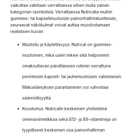
vaikuttaa valintaan verrattaessa siihen muita saman
kategorian ravintolisiä. Verrattaessa Nutricalia muihin
gummies- tai kapselimuotoisiin painonhallintatuotteisiin,
seuraavat näkökulmat voivat auttaa muodostamaan
realistisen kuvan:
Muotoilu ja käytettävyys: Nutrical on gummies-
muotoinen, mikä usein tekee siitä helpommin
omaksuttavan päivittäiseen rutiiniin verrattuna
perinteisiin kapseli- tai jauhemuotoisiin valmisteisiin.
Makuelämyksen parantaminen voi vahvistaa
säännöllisyyttä.
Koostumus: Nutricalin keskeinen yhdistelmä
omenaviinietikkaa sekä B12- ja B9-vitamiineja on
tyypillisesti keskeinen osa painonhallinnan