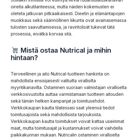
oireita alkutilanteessa, mutta näiden kokemusten ei
oleteta jatkuvan pitkäaikaisesti. Dieetin ja elämäntapojen
muokkaus sekä säännöllinen liikunta ovat avainasemassa
tulosten saavuttamisessa, ja ravintolisät tukevat tätä
prosessia, eivätkä korvaa sitä.
Mistä ostaa Nutrical ja mihin
hintaan?
Terveellinen ja aito Nutrical-tuotteen hankinta on
mahdollista ensisijaisesti valituilta virallisilta
myyntikanavilta. Ostaminen suoraan valmistajan viralliselta
verkkosivustolta auttaa varmistamaan tuotteen aitouden
sekä tämän hetken kampanjat ja toimitusehdot.
Verkkokaupan kautta tilatessasi saat yleensä tiedot
toimitusajoista sekä mahdollisista tarjouksista.
Verkkokaupan kautta toimitukset voivat kattaa useimmat
maat, mutta toimitusajat ja kustannukset voivat vaihdella
paikkakunnan mukaan. Nutricalin ostaminen viralliselta