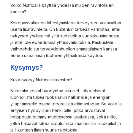
Voiko Nutricalia käyttää yhdessä muiden ravintolisien
kanssa?
Kokonaisvaltainen lähestymistapa terveyteen voi sisältää
useita lisäravinteita. On kuitenkin tärkeää varmistaa, ettei
nykyinen yhdistelmä ylitä suositeltua vuorokausiannosta
ja ettei ole epäedullisia yhteisvaikutuksia. Keskustele
vaihtoehdoista terveydenhuollon ammattilaisen kanssa
ennen useamman tuotteen yhtäaikaista käyttöä.
Kysymys?
Kuka hyötyy Nutricalista eniten?
Nutricalia voivat hyödyntää aikuiset, jotka etsivät
luonnollista tukea ruokahalun hallinnalle ja energian
ylläpitämiselle osana terveellistä elämäntapaa. Se voi olla
erityisen hyödyllinen henkilöille, jotka arvostavat
helppoutta gummy-muotoisessa tuotteessa, sekä niille,
jotka haluavat tukea sitoutumista säännöllisiin ruokailuihin
ja liikuntaan ilman suuria rajoituksia.