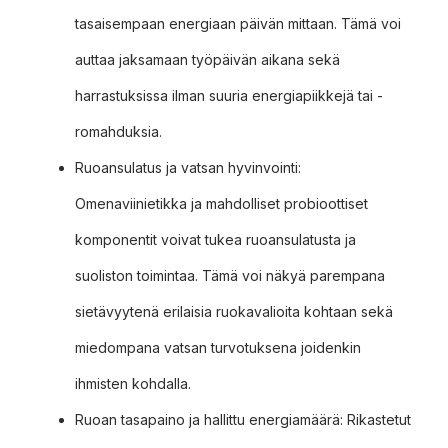
tasaisempaan energiaan päivän mittaan. Tämä voi
auttaa jaksamaan työpäivän aikana sekä
harrastuksissa ilman suuria energiapiikkejä tai -
romahduksia.
Ruoansulatus ja vatsan hyvinvointi:
Omenaviinietikka ja mahdolliset probioottiset
komponentit voivat tukea ruoansulatusta ja
suoliston toimintaa. Tämä voi näkyä parempana
sietävyytenä erilaisia ruokavalioita kohtaan sekä
miedompana vatsan turvotuksena joidenkin
ihmisten kohdalla.
Ruoan tasapaino ja hallittu energiamäärä: Rikastetut