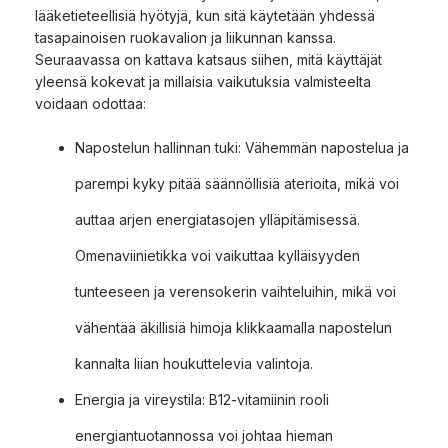
lääketieteellisiä hyötyjä, kun sitä käytetään yhdessä
tasapainoisen ruokavalion ja liikunnan kanssa.
Seuraavassa on kattava katsaus siihen, mitä käyttäjät
yleensä kokevat ja millaisia vaikutuksia valmisteelta
voidaan odottaa:
Napostelun hallinnan tuki: Vähemmän napostelua ja
parempi kyky pitää säännöllisiä aterioita, mikä voi
auttaa arjen energiatasojen ylläpitämisessä.
Omenaviinietikka voi vaikuttaa kylläisyyden
tunteeseen ja verensokerin vaihteluihin, mikä voi
vähentää äkillisiä himoja klikkaamalla napostelun
kannalta liian houkuttelevia valintoja.
Energia ja vireystila: B12-vitamiinin rooli
energiantuotannossa voi johtaa hieman