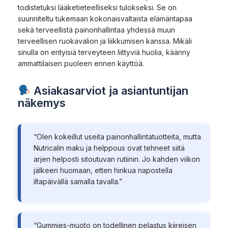
todistetuksi lääketieteelliseksi tulokseksi. Se on
suunniteltu tukemaan kokonaisvaltaista elämäntapaa
sekä terveellistä painonhallintaa yhdessä muun
terveellisen ruokavalion ja liikkumisen kanssa. Mikäli
sinulla on erityisiä terveyteen liittyviä huolia, käänny
ammattilaisen puoleen ennen käyttöä.
Asiakasarviot ja asiantuntijan
näkemys
“Olen kokeillut useita painonhallintatuotteita, mutta
Nutricalin maku ja helppous ovat tehneet siitä
arjen helposti sitoutuvan rutiinin. Jo kahden viikon
jälkeen huomaan, etten hinkua napostella
iltapäivällä samalla tavalla.”
“Gummies-muoto on todellinen pelastus kiireisen