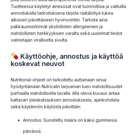
Tuotteessa käytetyt ainesosat ovat luonnollisia ja valituilla
annostuksilla tarkoituksena tarjota räätälöityä tukea
aikuisen päivittäiseen hyvinvointiin. Tarkista aina
pakkausmerkinnät yksilöllisten allergeenien ja
mahdollisten herkkyyksien varalta sekä uusimmat tiedot
valmistajan viralliselta sivulta.
Käyttöohje, annostus ja käyttöä
koskevat neuvot
Nutritional-ohjeet on tarkoitettu auttamaan sinua
hyödyntämään Nutricalin tarjoaman tuen mahdollisuudet
parhaalla mahdollisella tavalla. Alla oleva kuvaus antaa
kattavan yleiskatsauksen annostuksesta, ajankohdista
sekä käytännön käytöstä päivittäin:
Annostus: Suositeltu määrä on kaksi gummiesia
päivässä.