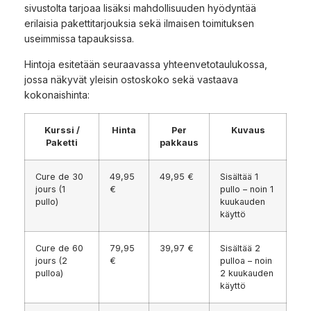
sivustolta tarjoaa lisäksi mahdollisuuden hyödyntää
erilaisia pakettitarjouksia sekä ilmaisen toimituksen
useimmissa tapauksissa.
Hintoja esitetään seuraavassa yhteenvetotaulukossa,
jossa näkyvät yleisin ostoskoko sekä vastaava
kokonaishinta:
Kurssi /
Hinta
Per
Kuvaus
Paketti
pakkaus
Cure de 30
49,95
49,95 €
Sisältää 1
jours (1
€
pullo – noin 1
pullo)
kuukauden
käyttö
Cure de 60
79,95
39,97 €
Sisältää 2
jours (2
€
pulloa – noin
pulloa)
2 kuukauden
käyttö