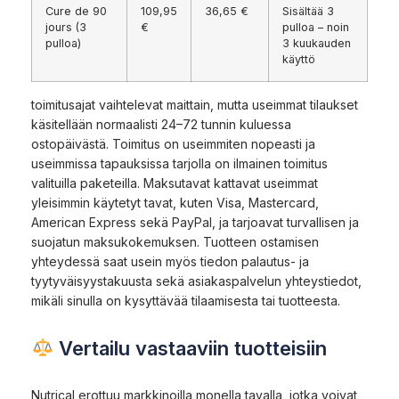
Cure de 90
109,95
36,65 €
Sisältää 3
jours (3
€
pulloa – noin
pulloa)
3 kuukauden
käyttö
toimitusajat vaihtelevat maittain, mutta useimmat tilaukset
käsitellään normaalisti 24–72 tunnin kuluessa
ostopäivästä. Toimitus on useimmiten nopeasti ja
useimmissa tapauksissa tarjolla on ilmainen toimitus
valituilla paketeilla. Maksutavat kattavat useimmat
yleisimmin käytetyt tavat, kuten Visa, Mastercard,
American Express sekä PayPal, ja tarjoavat turvallisen ja
suojatun maksukokemuksen. Tuotteen ostamisen
yhteydessä saat usein myös tiedon palautus- ja
tyytyväisyystakuusta sekä asiakaspalvelun yhteystiedot,
mikäli sinulla on kysyttävää tilaamisesta tai tuotteesta.
Vertailu vastaaviin tuotteisiin
Nutrical erottuu markkinoilla monella tavalla, jotka voivat