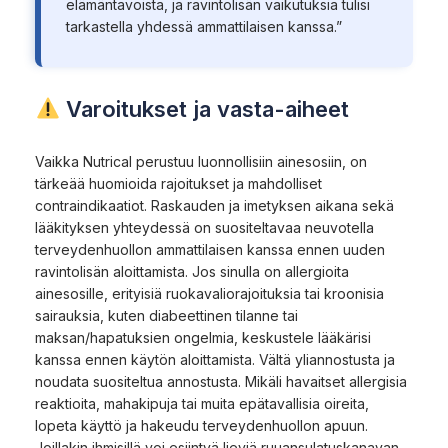
elämäntavoista, ja ravintolisän vaikutuksia tulisi
tarkastella yhdessä ammattilaisen kanssa.”
Varoitukset ja vasta-aiheet
Vaikka Nutrical perustuu luonnollisiin ainesosiin, on
tärkeää huomioida rajoitukset ja mahdolliset
contraindikaatiot. Raskauden ja imetyksen aikana sekä
lääkityksen yhteydessä on suositeltavaa neuvotella
terveydenhuollon ammattilaisen kanssa ennen uuden
ravintolisän aloittamista. Jos sinulla on allergioita
ainesosille, erityisiä ruokavaliorajoituksia tai kroonisia
sairauksia, kuten diabeettinen tilanne tai
maksan/hapatuksien ongelmia, keskustele lääkärisi
kanssa ennen käytön aloittamista. Vältä yliannostusta ja
noudata suositeltua annostusta. Mikäli havaitset allergisia
reaktioita, mahakipuja tai muita epätavallisia oireita,
lopeta käyttö ja hakeudu terveydenhuollon apuun.
Joillakin ihmisillä voi esiintyä lieviä ruuansulatuskanavan