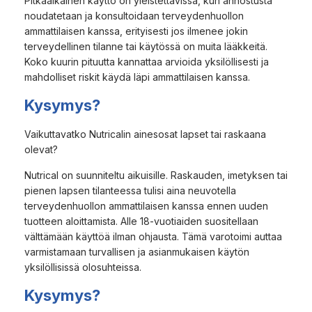
Pitkäaikainen käyttö on yleistettävissä, kun annostusta
noudatetaan ja konsultoidaan terveydenhuollon
ammattilaisen kanssa, erityisesti jos ilmenee jokin
terveydellinen tilanne tai käytössä on muita lääkkeitä.
Koko kuurin pituutta kannattaa arvioida yksilöllisesti ja
mahdolliset riskit käydä läpi ammattilaisen kanssa.
Kysymys?
Vaikuttavatko Nutricalin ainesosat lapset tai raskaana
olevat?
Nutrical on suunniteltu aikuisille. Raskauden, imetyksen tai
pienen lapsen tilanteessa tulisi aina neuvotella
terveydenhuollon ammattilaisen kanssa ennen uuden
tuotteen aloittamista. Alle 18-vuotiaiden suositellaan
välttämään käyttöä ilman ohjausta. Tämä varotoimi auttaa
varmistamaan turvallisen ja asianmukaisen käytön
yksilöllisissä olosuhteissa.
Kysymys?