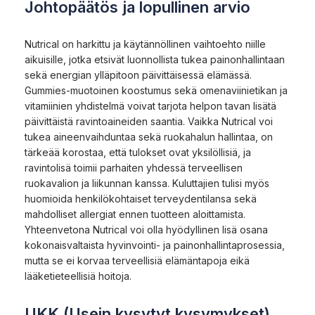
Johtopäätös ja lopullinen arvio
Nutrical on harkittu ja käytännöllinen vaihtoehto niille
aikuisille, jotka etsivät luonnollista tukea painonhallintaan
sekä energian ylläpitoon päivittäisessä elämässä.
Gummies-muotoinen koostumus sekä omenaviinietikan ja
vitamiinien yhdistelmä voivat tarjota helpon tavan lisätä
päivittäistä ravintoaineiden saantia. Vaikka Nutrical voi
tukea aineenvaihduntaa sekä ruokahalun hallintaa, on
tärkeää korostaa, että tulokset ovat yksilöllisiä, ja
ravintolisä toimii parhaiten yhdessä terveellisen
ruokavalion ja liikunnan kanssa. Kuluttajien tulisi myös
huomioida henkilökohtaiset terveydentilansa sekä
mahdolliset allergiat ennen tuotteen aloittamista.
Yhteenvetona Nutrical voi olla hyödyllinen lisä osana
kokonaisvaltaista hyvinvointi- ja painonhallintaprosessia,
mutta se ei korvaa terveellisiä elämäntapoja eikä
lääketieteellisiä hoitoja.
UKK (Usein kysytyt kysymykset)