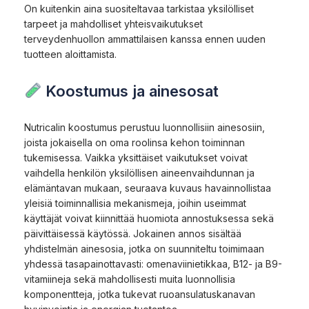
On kuitenkin aina suositeltavaa tarkistaa yksilölliset
tarpeet ja mahdolliset yhteisvaikutukset
terveydenhuollon ammattilaisen kanssa ennen uuden
tuotteen aloittamista.
Koostumus ja ainesosat
Nutricalin koostumus perustuu luonnollisiin ainesosiin,
joista jokaisella on oma roolinsa kehon toiminnan
tukemisessa. Vaikka yksittäiset vaikutukset voivat
vaihdella henkilön yksilöllisen aineenvaihdunnan ja
elämäntavan mukaan, seuraava kuvaus havainnollistaa
yleisiä toiminnallisia mekanismeja, joihin useimmat
käyttäjät voivat kiinnittää huomiota annostuksessa sekä
päivittäisessä käytössä. Jokainen annos sisältää
yhdistelmän ainesosia, jotka on suunniteltu toimimaan
yhdessä tasapainottavasti: omenaviinietikkaa, B12- ja B9-
vitamiineja sekä mahdollisesti muita luonnollisia
komponentteja, jotka tukevat ruoansulatuskanavan