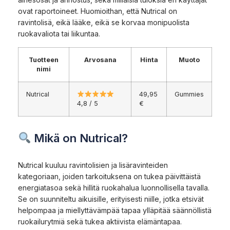
ovat raportoineet. Huomioithan, että Nutrical on
ravintolisä, eikä lääke, eikä se korvaa monipuolista
ruokavaliota tai liikuntaa.
Tuotteen
Arvosana
Hinta
Muoto
nimi
Nutrical
49,95
Gummies
4,8 / 5
€
Mikä on Nutrical?
Nutrical kuuluu ravintolisien ja lisäravinteiden
kategoriaan, joiden tarkoituksena on tukea päivittäistä
energiatasoa sekä hillitä ruokahalua luonnollisella tavalla.
Se on suunniteltu aikuisille, erityisesti niille, jotka etsivät
helpompaa ja miellyttävämpää tapaa ylläpitää säännöllistä
ruokailurytmiä sekä tukea aktiivista elämäntapaa.