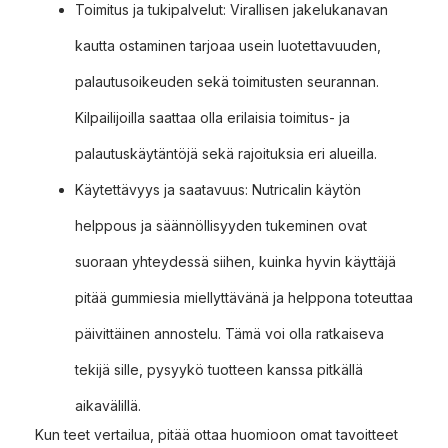
Toimitus ja tukipalvelut: Virallisen jakelukanavan
kautta ostaminen tarjoaa usein luotettavuuden,
palautusoikeuden sekä toimitusten seurannan.
Kilpailijoilla saattaa olla erilaisia toimitus- ja
palautuskäytäntöjä sekä rajoituksia eri alueilla.
Käytettävyys ja saatavuus: Nutricalin käytön
helppous ja säännöllisyyden tukeminen ovat
suoraan yhteydessä siihen, kuinka hyvin käyttäjä
pitää gummiesia miellyttävänä ja helppona toteuttaa
päivittäinen annostelu. Tämä voi olla ratkaiseva
tekijä sille, pysyykö tuotteen kanssa pitkällä
aikavälillä.
Kun teet vertailua, pitää ottaa huomioon omat tavoitteet