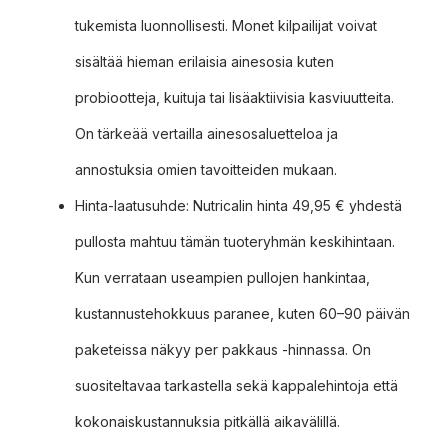
tukemista luonnollisesti. Monet kilpailijat voivat
sisältää hieman erilaisia ainesosia kuten
probiootteja, kuituja tai lisäaktiivisia kasviuutteita.
On tärkeää vertailla ainesosaluetteloa ja
annostuksia omien tavoitteiden mukaan.
Hinta-laatusuhde: Nutricalin hinta 49,95 € yhdestä
pullosta mahtuu tämän tuoteryhmän keskihintaan.
Kun verrataan useampien pullojen hankintaa,
kustannustehokkuus paranee, kuten 60–90 päivän
paketeissa näkyy per pakkaus -hinnassa. On
suositeltavaa tarkastella sekä kappalehintoja että
kokonaiskustannuksia pitkällä aikavälillä.