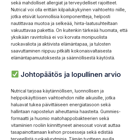
sekä mahdolliset allergiat ja terveydelliset rajoitteet.
Nutrical voi olla erittäin kilpailukykyinen vaihtoehto niille,
jotka etsivät luonnollisia komponentteja, helposti
nautittavaa muotoa ja selkeää, hinta-laatusuhteiltaan
vakuuttavaa pakettia. On kuitenkin tärkeää huomata, että
yksikään ravintolisä ei voi korvata monipuolista
ruokavaliota ja aktiivista elämäntapaa, ja tulosten
saavuttaminen riippuu pitkälti kokonaisvaltaisesta
elämäntapamuutoksesta ja säännöllisestä käytöstä.
Johtopäätös ja lopullinen arvio
Nutrical tarjoaa käytännöllisen, luonnollisen ja
helppokäyttöisen vaihtoehdon niille aikuisille, jotka
haluavat tukea päivittäiseen energiatasoon sekä
hallintaan napostelun aiheuttamia haasteita. Gummies-
formaatti ja huomio maitohappobakteerien sekä
vitamiinien rooliin kiinnittyneet ainesosat voivat auttaa
tasapainottamaan kehon prosesseja sekä edistää
terveellistä ruokailurytminia. Tämän tuotteen avulla