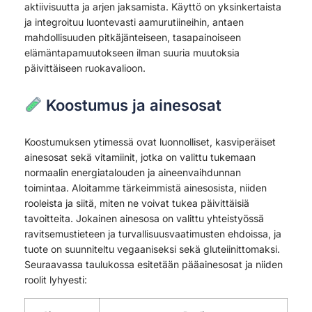
aktiivisuutta ja arjen jaksamista. Käyttö on yksinkertaista
ja integroituu luontevasti aamurutiineihin, antaen
mahdollisuuden pitkäjänteiseen, tasapainoiseen
elämäntapamuutokseen ilman suuria muutoksia
päivittäiseen ruokavalioon.
Koostumus ja ainesosat
Koostumuksen ytimessä ovat luonnolliset, kasviperäiset
ainesosat sekä vitamiinit, jotka on valittu tukemaan
normaalin energiatalouden ja aineenvaihdunnan
toimintaa. Aloitamme tärkeimmistä ainesosista, niiden
rooleista ja siitä, miten ne voivat tukea päivittäisiä
tavoitteita. Jokainen ainesosa on valittu yhteistyössä
ravitsemustieteen ja turvallisuusvaatimusten ehdoissa, ja
tuote on suunniteltu vegaaniseksi sekä gluteiinittomaksi.
Seuraavassa taulukossa esitetään pääainesosat ja niiden
roolit lyhyesti: