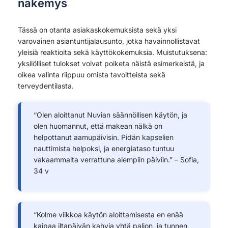
näkemys
Tässä on otanta asiakaskokemuksista sekä yksi
varovainen asiantuntijalausunto, jotka havainnollistavat
yleisiä reaktioita sekä käyttökokemuksia. Muistutuksena:
yksilölliset tulokset voivat poiketa näistä esimerkeistä, ja
oikea valinta riippuu omista tavoitteista sekä
terveydentilasta.
“Olen aloittanut Nuvian säännöllisen käytön, ja
olen huomannut, että makean nälkä on
helpottanut aamupäivisin. Pidän kapselien
nauttimista helpoksi, ja energiataso tuntuu
vakaammalta verrattuna aiempiin päiviin.” – Sofia,
34 v
“Kolme viikkoa käytön aloittamisesta en enää
kaipaa iltapäivän kahvia yhtä paljon, ja tunnen,