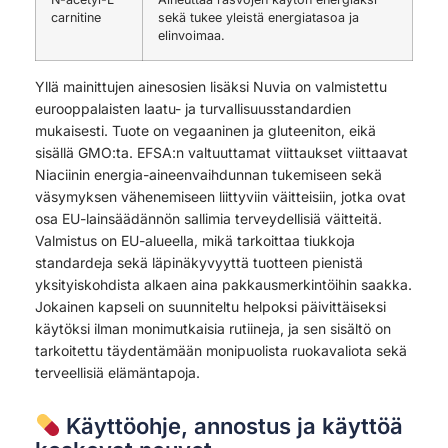
carnitine
sekä tukee yleistä energiatasoa ja
elinvoimaa.
Yllä mainittujen ainesosien lisäksi Nuvia on valmistettu
eurooppalaisten laatu- ja turvallisuusstandardien
mukaisesti. Tuote on vegaaninen ja gluteeniton, eikä
sisällä GMO:ta. EFSA:n valtuuttamat viittaukset viittaavat
Niaciinin energia-aineenvaihdunnan tukemiseen sekä
väsymyksen vähenemiseen liittyviin väitteisiin, jotka ovat
osa EU-lainsäädännön sallimia terveydellisiä väitteitä.
Valmistus on EU-alueella, mikä tarkoittaa tiukkoja
standardeja sekä läpinäkyvyyttä tuotteen pienistä
yksityiskohdista alkaen aina pakkausmerkintöihin saakka.
Jokainen kapseli on suunniteltu helpoksi päivittäiseksi
käytöksi ilman monimutkaisia rutiineja, ja sen sisältö on
tarkoitettu täydentämään monipuolista ruokavaliota sekä
terveellisiä elämäntapoja.
Käyttöohje, annostus ja käyttöä