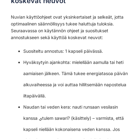
koskevat neuvot
Nuvian käyttöohjeet ovat yksinkertaiset ja selkeät, jotta
optimaalinen säännöllisyys tukee haluttuja tuloksia.
Seuraavassa on käytännön ohjeet ja suositukset
annostukseen sekä käyttöä koskevat neuvot:
Suositeltu annostus: 1 kapseli päivässä.
Hyväksytyin ajankohta: mielellään aamulla tai heti
aamiaisen jälkeen. Tämä tukee energiatasoa päivän
alkuvaiheessa ja voi auttaa hillitsemään napostelua
iltapäivällä.
Naudan tai veden kera: nauti runsaan vesilasin
kanssa يtulem sawari? (käsittely) – varmista, että
kapseli niellään kokonaisena veden kanssa. Jos