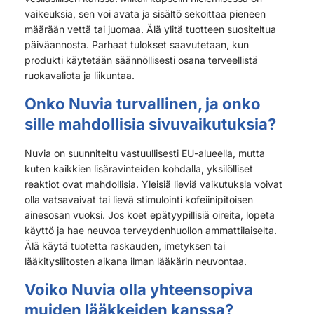
vaikeuksia, sen voi avata ja sisältö sekoittaa pieneen
määrään vettä tai juomaa. Älä ylitä tuotteen suositeltua
päiväannosta. Parhaat tulokset saavutetaan, kun
produkti käytetään säännöllisesti osana terveellistä
ruokavaliota ja liikuntaa.
Onko Nuvia turvallinen, ja onko
sille mahdollisia sivuvaikutuksia?
Nuvia on suunniteltu vastuullisesti EU-alueella, mutta
kuten kaikkien lisäravinteiden kohdalla, yksilölliset
reaktiot ovat mahdollisia. Yleisiä lieviä vaikutuksia voivat
olla vatsavaivat tai lievä stimulointi kofeiinipitoisen
ainesosan vuoksi. Jos koet epätyypillisiä oireita, lopeta
käyttö ja hae neuvoa terveydenhuollon ammattilaiselta.
Älä käytä tuotetta raskauden, imetyksen tai
lääkitysliitosten aikana ilman lääkärin neuvontaa.
Voiko Nuvia olla yhteensopiva
muiden lääkkeiden kanssa?