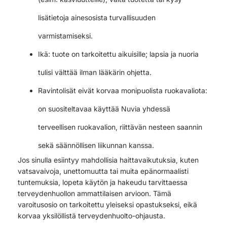
lisätietoja ainesosista turvallisuuden
varmistamiseksi.
Ikä: tuote on tarkoitettu aikuisille; lapsia ja nuoria
tulisi välttää ilman lääkärin ohjetta.
Ravintolisät eivät korvaa monipuolista ruokavaliota:
on suositeltavaa käyttää Nuvia yhdessä
terveellisen ruokavalion, riittävän nesteen saannin
sekä säännöllisen liikunnan kanssa.
Jos sinulla esiintyy mahdollisia haittavaikutuksia, kuten
vatsavaivoja, unettomuutta tai muita epänormaalisti
tuntemuksia, lopeta käytön ja hakeudu tarvittaessa
terveydenhuollon ammattilaisen arvioon. Tämä
varoitusosio on tarkoitettu yleiseksi opastukseksi, eikä
korvaa yksilöllistä terveydenhuolto-ohjausta.