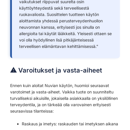
vaikutukset riippuvat suurelta osin
käyttöyhteydestä sekä terveellisestä
ruokavaliosta. Suosittelen tuotteen käytön
aloittamista yhdessä perusterveydenhuollon
neuvonnan kanssa, erityisesti jos sinulla on
allergioita tai käytät lääkkeitä. Yleisesti ottaen se
voi olla hyödyllinen lisä pitkäjänteisessä
terveellisen elämäntavan kehittämisessä.”
⚠ Varoitukset ja vasta-aiheet
Ennen kuin aloitat Nuvian käytön, huomioi seuraavat
varotoimet ja vasta-aiheet. Vaikka tuote on suunniteltu
turvalliseksi aikuisille, jokaisella asiakkaalla on yksilöllinen
terveydentila, ja on tärkeää olla varovainen erityisesti
seuraavissa tilanteissa:
Raskaus ja imetys: raskauden tai imetyksen aikana