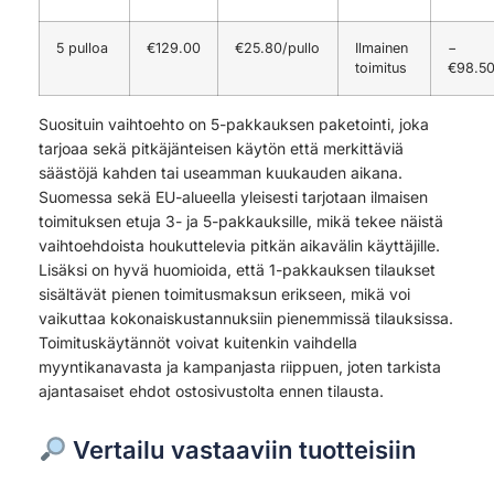
5 pulloa
€129.00
€25.80/pullo
Ilmainen
−
toimitus
€98.5
Suosituin vaihtoehto on 5-pakkauksen paketointi, joka
tarjoaa sekä pitkäjänteisen käytön että merkittäviä
säästöjä kahden tai useamman kuukauden aikana.
Suomessa sekä EU-alueella yleisesti tarjotaan ilmaisen
toimituksen etuja 3- ja 5-pakkauksille, mikä tekee näistä
vaihtoehdoista houkuttelevia pitkän aikavälin käyttäjille.
Lisäksi on hyvä huomioida, että 1-pakkauksen tilaukset
sisältävät pienen toimitusmaksun erikseen, mikä voi
vaikuttaa kokonaiskustannuksiin pienemmissä tilauksissa.
Toimituskäytännöt voivat kuitenkin vaihdella
myyntikanavasta ja kampanjasta riippuen, joten tarkista
ajantasaiset ehdot ostosivustolta ennen tilausta.
Vertailu vastaaviin tuotteisiin