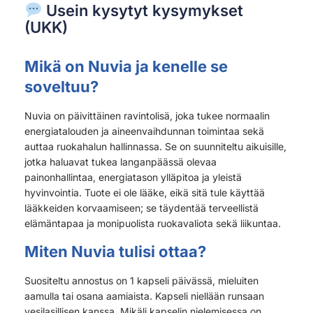
Usein kysytyt kysymykset
(UKK)
Mikä on Nuvia ja kenelle se
soveltuu?
Nuvia on päivittäinen ravintolisä, joka tukee normaalin
energiatalouden ja aineenvaihdunnan toimintaa sekä
auttaa ruokahalun hallinnassa. Se on suunniteltu aikuisille,
jotka haluavat tukea langanpäässä olevaa
painonhallintaa, energiatason ylläpitoa ja yleistä
hyvinvointia. Tuote ei ole lääke, eikä sitä tule käyttää
lääkkeiden korvaamiseen; se täydentää terveellistä
elämäntapaa ja monipuolista ruokavaliota sekä liikuntaa.
Miten Nuvia tulisi ottaa?
Suositeltu annostus on 1 kapseli päivässä, mieluiten
aamulla tai osana aamiaista. Kapseli niellään runsaan
vesilasillisen kanssa. Mikäli kapselin nielemisessa on