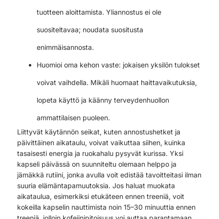
tuotteen aloittamista. Yliannostus ei ole
suositeltavaa; noudata suositusta
enimmäisannosta.
Huomioi oma kehon vaste: jokaisen yksilön tulokset
voivat vaihdella. Mikäli huomaat haittavaikutuksia,
lopeta käyttö ja käänny terveydenhuollon
ammattilaisen puoleen.
Liittyvät käytännön seikat, kuten annostushetket ja
päivittäinen aikataulu, voivat vaikuttaa siihen, kuinka
tasaisesti energia ja ruokahalu pysyvät kurissa. Yksi
kapseli päivässä on suunniteltu olemaan helppo ja
jämäkkä rutiini, jonka avulla voit edistää tavoitteitasi ilman
suuria elämäntapamuutoksia. Jos haluat muokata
aikataulua, esimerkiksi etukäteen ennen treeniä, voit
kokeilla kapselin nauttimista noin 15–30 minuuttia ennen
treeniä, jolloin kofeiinipitoisuus voi auttaa parantamaan