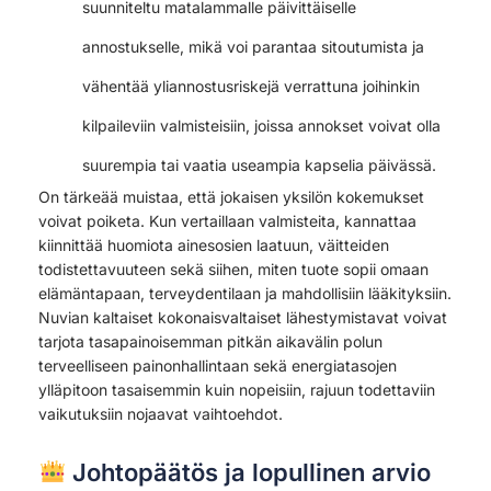
suunniteltu matalammalle päivittäiselle
annostukselle, mikä voi parantaa sitoutumista ja
vähentää yliannostusriskejä verrattuna joihinkin
kilpaileviin valmisteisiin, joissa annokset voivat olla
suurempia tai vaatia useampia kapselia päivässä.
On tärkeää muistaa, että jokaisen yksilön kokemukset
voivat poiketa. Kun vertaillaan valmisteita, kannattaa
kiinnittää huomiota ainesosien laatuun, väitteiden
todistettavuuteen sekä siihen, miten tuote sopii omaan
elämäntapaan, terveydentilaan ja mahdollisiin lääkityksiin.
Nuvian kaltaiset kokonaisvaltaiset lähestymistavat voivat
tarjota tasapainoisemman pitkän aikavälin polun
terveelliseen painonhallintaan sekä energiatasojen
ylläpitoon tasaisemmin kuin nopeisiin, rajuun todettaviin
vaikutuksiin nojaavat vaihtoehdot.
Johtopäätös ja lopullinen arvio