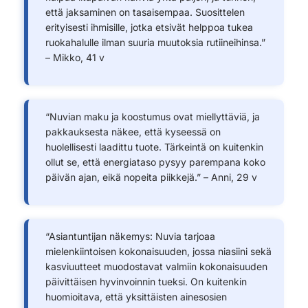
että jaksaminen on tasaisempaa. Suosittelen
erityisesti ihmisille, jotka etsivät helppoa tukea
ruokahalulle ilman suuria muutoksia rutiineihinsa.”
– Mikko, 41 v
“Nuvian maku ja koostumus ovat miellyttäviä, ja
pakkauksesta näkee, että kyseessä on
huolellisesti laadittu tuote. Tärkeintä on kuitenkin
ollut se, että energiataso pysyy parempana koko
päivän ajan, eikä nopeita piikkejä.” – Anni, 29 v
“Asiantuntijan näkemys: Nuvia tarjoaa
mielenkiintoisen kokonaisuuden, jossa niasiini sekä
kasviuutteet muodostavat valmiin kokonaisuuden
päivittäisen hyvinvoinnin tueksi. On kuitenkin
huomioitava, että yksittäisten ainesosien