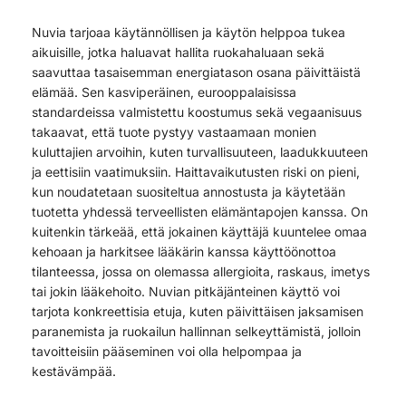
Nuvia tarjoaa käytännöllisen ja käytön helppoa tukea
aikuisille, jotka haluavat hallita ruokahaluaan sekä
saavuttaa tasaisemman energiatason osana päivittäistä
elämää. Sen kasviperäinen, eurooppalaisissa
standardeissa valmistettu koostumus sekä vegaanisuus
takaavat, että tuote pystyy vastaamaan monien
kuluttajien arvoihin, kuten turvallisuuteen, laadukkuuteen
ja eettisiin vaatimuksiin. Haittavaikutusten riski on pieni,
kun noudatetaan suositeltua annostusta ja käytetään
tuotetta yhdessä terveellisten elämäntapojen kanssa. On
kuitenkin tärkeää, että jokainen käyttäjä kuuntelee omaa
kehoaan ja harkitsee lääkärin kanssa käyttöönottoa
tilanteessa, jossa on olemassa allergioita, raskaus, imetys
tai jokin lääkehoito. Nuvian pitkäjänteinen käyttö voi
tarjota konkreettisia etuja, kuten päivittäisen jaksamisen
paranemista ja ruokailun hallinnan selkeyttämistä, jolloin
tavoitteisiin pääseminen voi olla helpompaa ja
kestävämpää.