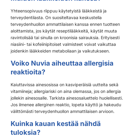
Yhteensopivuus riippuu käytetyistä lääkkeistä ja
terveydentilasta. On suositeltavaa keskustella
terveydenhuollon ammattilaisen kanssa ennen tuotteen
aloittamista, jos käytät reseptilääkkeitä, käytät muuta
ravintolisää tai sinulla on kroonisia sairauksia. Erityisesti
niasiini- tai kofeiinipitoiset valmisteet voivat vaikuttaa
joidenkin lääkkeiden metaboliaan ja vaikutukseen.
Voiko Nuvia aiheuttaa allergisia
reaktioita?
Kaiuttavissa ainesosissa on kasviperäisiä uutteita sekä
vitamiineja; allergiariski on aina olemassa, jos on allergia
jollekin ainesosalle. Tarkista ainesosaluettelo huolellisesti.
Jos ilmenee allerginen reaktio, lopeta käyttö ja hakeudu
välittömästi terveydenhuollon ammattilaisen arvioon.
Kuinka kauan kestää nähdä
tuloksia?