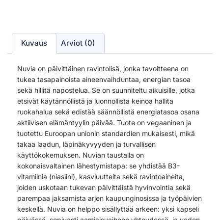
Kuvaus
Arviot (0)
Nuvia on päivittäinen ravintolisä, jonka tavoitteena on
tukea tasapainoista aineenvaihduntaa, energian tasoa
sekä hillitä napostelua. Se on suunniteltu aikuisille, jotka
etsivät käytännöllistä ja luonnollista keinoa hallita
ruokahalua sekä edistää säännöllistä energiatasoa osana
aktiivisen elämäntyylin päivää. Tuote on vegaaninen ja
tuotettu Euroopan unionin standardien mukaisesti, mikä
takaa laadun, läpinäkyvyyden ja turvallisen
käyttökokemuksen. Nuvian taustalla on
kokonaisvaltainen lähestymistapa: se yhdistää B3-
vitamiinia (niasiini), kasviuutteita sekä ravintoaineita,
joiden uskotaan tukevan päivittäistä hyvinvointia sekä
parempaa jaksamista arjen kaupunginosissa ja työpäivien
keskellä. Nuvia on helppo sisällyttää arkeen: yksi kapseli
päivässä, sopivasti aamiaisvaiheen yhteydessä, ja veden