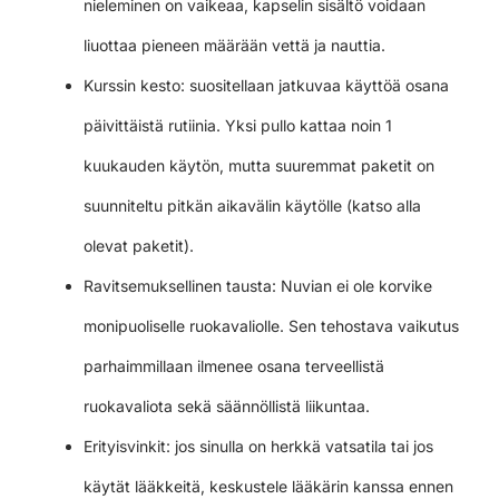
nieleminen on vaikeaa, kapselin sisältö voidaan
liuottaa pieneen määrään vettä ja nauttia.
Kurssin kesto: suositellaan jatkuvaa käyttöä osana
päivittäistä rutiinia. Yksi pullo kattaa noin 1
kuukauden käytön, mutta suuremmat paketit on
suunniteltu pitkän aikavälin käytölle (katso alla
olevat paketit).
Ravitsemuksellinen tausta: Nuvian ei ole korvike
monipuoliselle ruokavaliolle. Sen tehostava vaikutus
parhaimmillaan ilmenee osana terveellistä
ruokavaliota sekä säännöllistä liikuntaa.
Erityisvinkit: jos sinulla on herkkä vatsatila tai jos
käytät lääkkeitä, keskustele lääkärin kanssa ennen