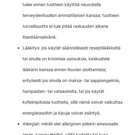
tulee ennen tuotteen käyttöä neuvotella
terveydenhuollon ammattilaisen kanssa; tuotteen
turvallisuutta ei tule pitää raskauden aikana
itsestäänselvänä.
Lääkitys: jos käytät säännöllisesti reseptilääkkeitä
tai sinulla on kroonisia sairauksia, keskustele
lääkärin kanssa ennen Nuvian aloittamista;
erityisesti jos sinulla on maksa- tai sappiongelmia,
hampaiden- tai vatsaoireita, tai jos käytät
kofeiinipitoisia tuotteita, sillä nämä voivat vaikuttaa
energiatasoihin ja kipuja voivat esiintyä.
Allergiat: mikäli olet allerginen jollekin ainesosalle
(esim. kasviuutteille), vältä tuotetta tai kysy