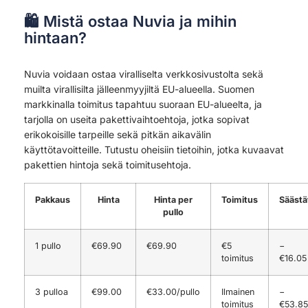
🛍 Mistä ostaa Nuvia ja mihin
hintaan?
Nuvia voidaan ostaa viralliselta verkkosivustolta sekä
muilta virallisilta jälleenmyyjiltä EU-alueella. Suomen
markkinalla toimitus tapahtuu suoraan EU-alueelta, ja
tarjolla on useita pakettivaihtoehtoja, jotka sopivat
erikokoisille tarpeille sekä pitkän aikavälin
käyttötavoitteille. Tutustu oheisiin tietoihin, jotka kuvaavat
pakettien hintoja sekä toimitusehtoja.
Pakkaus
Hinta
Hinta per
Toimitus
Säästä
pullo
1 pullo
€69.90
€69.90
€5
−
toimitus
€16.05
3 pulloa
€99.00
€33.00/pullo
Ilmainen
−
toimitus
€53.85