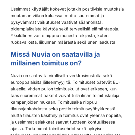
Useimmat käyttäjät kokevat joitakin positiivisia muutoksia
muutaman viikon kuluessa, mutta suuremmat ja
pysyvämmät vaikutukset vaativat säännöllistä,
pidempiaikaista käyttöä sekä terveellisiä elämäntapoja.
Yksilöllinen vaste riippuu monesta tekijästä, kuten
ruokavaliosta, liikunnan määrästä sekä unen laadusta.
Missä Nuvia on saatavilla ja
millainen toimitus on?
Nuvia on saatavilla viralliselta verkkosivustolta sekä
eurooppalaisilta jälleenmyyjiltä. Toimitukset pätevät EU-
alueelle; yhden pullon toimituskulut ovat erikseen, kun
taas suuremmat paketit voivat tulla ilman toimituskuluja
kampanjoiden mukaan. Toimitusaika riippuu
tilausajankohdasta sekä postin toimitusvyöhykkeestä,
mutta tilausten käsittely ja toimitus ovat yleensä nopeita,
ja useimmat asiakkaat saavat tuotteen kohtuullisessa
ajassa. Tarkemmat toimitusehdot sekä nykyiset