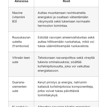
Ainesosa
Rooli
Niacine
Auttaa muuntamaan ravintoaineita
(vitamiini
energiaksi ja osaltaan vähentämään
B3)
väsymystä sekä tukemaan normaalin
hermoston toimintaa.
Ruusukauran
Edistää rasvojen aineenvaihduntaa sekä
uutetta
auttaa hillitsemään ruokahalua, mikä voi
(framboise)
tukea säännöllisempää ruokavaliota.
Vihreän teen
Tehokonaan rasvanpolttoa sekä vireyttä
uute
tukevia ominaisuuksia; sisältää
kofeiinipitoisuutta, joka voi vaikuttaa
energiatasoon.
Guarana-
Kevyt piristys ja energia; natriumin
siementen
kaltaisiä kofeiinipitoisia komponentteja,
uute
jotka voivat tukea päivittäistä
toimintakykyä.
N-acetyl-L-
Aiheuttaa rasvojen käytön energiaksi