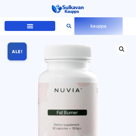
kauppa
ALE!