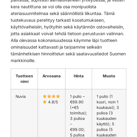
kera nautittuna se voi olla osa monipuolista
ateriasuunnitelmaa sekä säännöllistä liikuntaa. Tämä
tuotekuvaus perehtyy tarkasti koostumukseen,
käyttövaiheisiin, hyötyihin sekä käytännön ostovaiheisiin,
jotta asiakkaat voivat tehdä tietoon perustuvan valinnan.
Alla olevassa kokonaisuudessa käymme läpi tuotteen
ominaisuudet kattavasti ja tarjoamme selkeän
tämänhetkisen hinnoittelun sekä saatavuustiedot Suomen
markkinoille.
Tuotteen
Arvosana
Hinta
Muoto
nimi
Nuvia
1 pullo –
1 pullo (1
4.8/5
€69.90
kuuri, noin 1
(+€5
kuukausi); 3
toimitus);
pulloa (3
3 pulloa
kuukauden
–
käyttö); 5
€99.00;
pulloa (5
5 pulloa
kuukauden