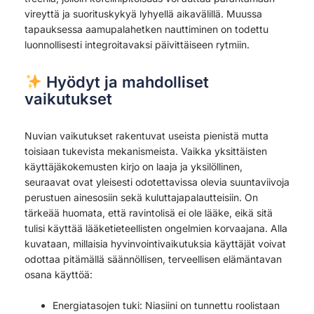
vireyttä ja suorituskykyä lyhyellä aikavälillä. Muussa
tapauksessa aamupalahetken nauttiminen on todettu
luonnollisesti integroitavaksi päivittäiseen rytmiin.
Hyödyt ja mahdolliset
vaikutukset
Nuvian vaikutukset rakentuvat useista pienistä mutta
toisiaan tukevista mekanismeista. Vaikka yksittäisten
käyttäjäkokemusten kirjo on laaja ja yksilöllinen,
seuraavat ovat yleisesti odotettavissa olevia suuntaviivoja
perustuen ainesosiin sekä kuluttajapalautteisiin. On
tärkeää huomata, että ravintolisä ei ole lääke, eikä sitä
tulisi käyttää lääketieteellisten ongelmien korvaajana. Alla
kuvataan, millaisia hyvinvointivaikutuksia käyttäjät voivat
odottaa pitämällä säännöllisen, terveellisen elämäntavan
osana käyttöä:
Energiatasojen tuki: Niasiini on tunnettu roolistaan