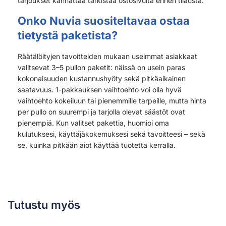
tarjoukset kannattaa tarkistaa ostosivulta ennen tilausta.
Onko Nuvia suositeltavaa ostaa
tietystä paketista?
Räätälöityjen tavoitteiden mukaan useimmat asiakkaat
valitsevat 3–5 pullon paketit: näissä on usein paras
kokonaisuuden kustannushyöty sekä pitkäaikainen
saatavuus. 1-pakkauksen vaihtoehto voi olla hyvä
vaihtoehto kokeiluun tai pienemmille tarpeille, mutta hinta
per pullo on suurempi ja tarjolla olevat säästöt ovat
pienempiä. Kun valitset pakettia, huomioi oma
kulutuksesi, käyttäjäkokemuksesi sekä tavoitteesi – sekä
se, kuinka pitkään aiot käyttää tuotetta kerralla.
Tutustu myös