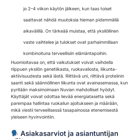
jo 2–4 viikon käytön jälkeen, kun taas toiset
saattavat nähdä muutoksia hieman pidemmällä
aikavälillä. On tärkeää muistaa, että yksilöllinen
vaste vaihtelee ja tulokset ovat parhaimmillaan
kombinoituna terveellisiin elämäntapoihin.
Huomioitavaa on, että vaikutukset voivat vaihdella
riippuen yksilön genetiikasta, ruokavaliosta, liikunta-
aktiivisuudesta sekä iästä. Riittävä uni, riittävä proteiinin
saanti sekä säännöllinen liikunta ovat avainasemassa, kun
pyritään maksimoimaan Nuvian mahdolliset hyödyt.
Käyttäjät voivat odottaa lievää energiatasetta sekä
parempaa hallintaa ruokailun ajoitukseen ja määrään,
mikä viestii terveellisessä tasapainossa etenemisestä
yleiseen hyvinvointiin.
Asiakasarviot ja asiantuntijan