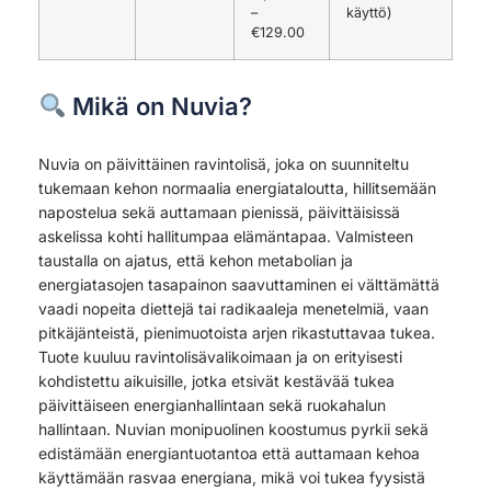
–
käyttö)
€129.00
Mikä on Nuvia?
Nuvia on päivittäinen ravintolisä, joka on suunniteltu
tukemaan kehon normaalia energiataloutta, hillitsemään
napostelua sekä auttamaan pienissä, päivittäisissä
askelissa kohti hallitumpaa elämäntapaa. Valmisteen
taustalla on ajatus, että kehon metabolian ja
energiatasojen tasapainon saavuttaminen ei välttämättä
vaadi nopeita diettejä tai radikaaleja menetelmiä, vaan
pitkäjänteistä, pienimuotoista arjen rikastuttavaa tukea.
Tuote kuuluu ravintolisävalikoimaan ja on erityisesti
kohdistettu aikuisille, jotka etsivät kestävää tukea
päivittäiseen energianhallintaan sekä ruokahalun
hallintaan. Nuvian monipuolinen koostumus pyrkii sekä
edistämään energiantuotantoa että auttamaan kehoa
käyttämään rasvaa energiana, mikä voi tukea fyysistä