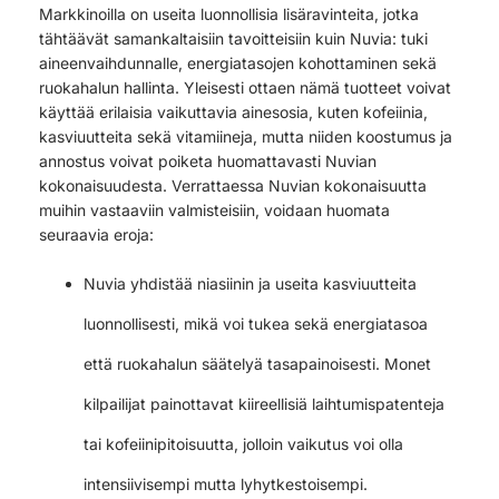
Markkinoilla on useita luonnollisia lisäravinteita, jotka
tähtäävät samankaltaisiin tavoitteisiin kuin Nuvia: tuki
aineenvaihdunnalle, energiatasojen kohottaminen sekä
ruokahalun hallinta. Yleisesti ottaen nämä tuotteet voivat
käyttää erilaisia vaikuttavia ainesosia, kuten kofeiinia,
kasviuutteita sekä vitamiineja, mutta niiden koostumus ja
annostus voivat poiketa huomattavasti Nuvian
kokonaisuudesta. Verrattaessa Nuvian kokonaisuutta
muihin vastaaviin valmisteisiin, voidaan huomata
seuraavia eroja:
Nuvia yhdistää niasiinin ja useita kasviuutteita
luonnollisesti, mikä voi tukea sekä energiatasoa
että ruokahalun säätelyä tasapainoisesti. Monet
kilpailijat painottavat kiireellisiä laihtumispatenteja
tai kofeiinipitoisuutta, jolloin vaikutus voi olla
intensiivisempi mutta lyhytkestoisempi.