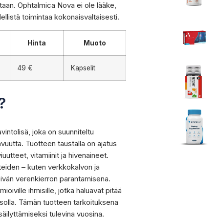
etaan. Ophtalmica Nova ei ole lääke,
ellistä toimintaa kokonaisvaltaisesti.
Hinta
Muoto
49 €
Kapselit
?
intolisä, joka on suunniteltu
vuutta. Tuotteen taustalla on ajatus
utteet, vitamiinit ja hivenaineet.
eiden – kuten verkkokalvon ja
öivän verenkierron parantamisena.
iville ihmisille, jotka haluavat pitää
solla. Tämän tuotteen tarkoituksena
äilyttämiseksi tulevina vuosina.