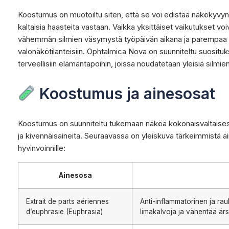
Koostumus on muotoiltu siten, että se voi edistää näkökyvyn
kaltaisia haasteita vastaan. Vaikka yksittäiset vaikutukset v
vähemmän silmien väsymystä työpäivän aikana ja parempaa s
valonäkötilanteisiin. Ophtalmica Nova on suunniteltu suosituks
terveellisiin elämäntapoihin, joissa noudatetaan yleisiä silmie
Koostumus ja ainesosat
Koostumus on suunniteltu tukemaan näköä kokonaisvaltaisesti,
ja kivennäisaineita. Seuraavassa on yleiskuva tärkeimmistä ain
hyvinvoinnille:
Ainesosa
Extrait de parts aériennes
Anti-inflammatorinen ja rau
d’euphrasie (Euphrasia)
limakalvoja ja vähentää är