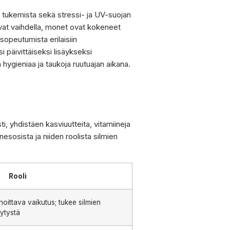
 tukemista sekä stressi- ja UV-suojan
oivat vaihdella, monet ovat kokeneet
opeutumista erilaisiin
i päivittäiseksi lisäykseksi
n hygieniaa ja taukoja ruutuajan aikana.
 yhdistäen kasviuutteita, vitamiineja
esosista ja niiden roolista silmien
Rooli
hoittava vaikutus; tukee silmien
sytystä