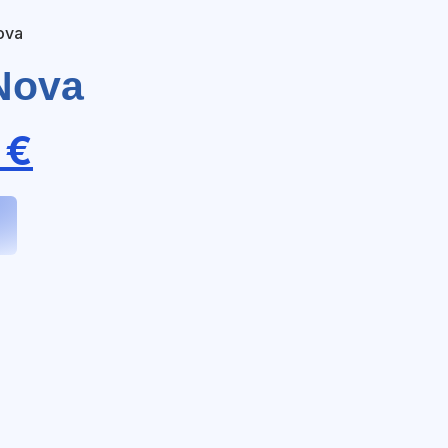
ova
Nova
0
€