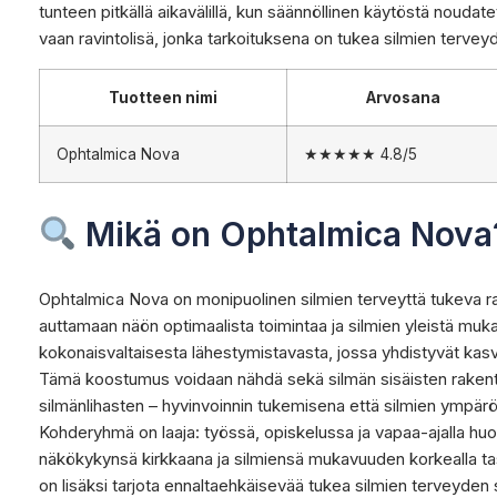
tunteen pitkällä aikavälillä, kun säännöllinen käytöstä noudat
vaan ravintolisä, jonka tarkoituksena on tukea silmien terveyd
Tuotteen nimi
Arvosana
Ophtalmica Nova
★★★★★ 4.8/5
Mikä on Ophtalmica Nova
Ophtalmica Nova on monipuolinen silmien terveyttä tukeva rav
auttamaan näön optimaalista toimintaa ja silmien yleistä muka
kokonaisvaltaisesta lähestymistavasta, jossa yhdistyvät kasviu
Tämä koostumus voidaan nähdä sekä silmän sisäisten rakent
silmänlihasten – hyvinvoinnin tukemisena että silmien ympär
Kohderyhmä on laaja: työssä, opiskelussa ja vapaa-ajalla huomio
näkökykynsä kirkkaana ja silmiensä mukavuuden korkealla ta
on lisäksi tarjota ennaltaehkäisevää tukea silmien terveyden s