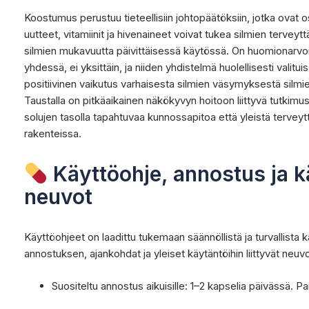
Koostumus perustuu tieteellisiin johtopäätöksiin, jotka ovat o
uutteet, vitamiinit ja hivenaineet voivat tukea silmien terveyt
silmien mukavuutta päivittäisessä käytössä. On huomionarvoi
yhdessä, ei yksittäin, ja niiden yhdistelmä huolellisesti vali
positiivinen vaikutus varhaisesta silmien väsymyksestä silmien
Taustalla on pitkäaikainen näkökyvyn hoitoon liittyvä tutkimu
solujen tasolla tapahtuvaa kunnossapitoa että yleistä terveytt
rakenteissa.
Käyttöohje, annostus ja k
neuvot
Käyttöohjeet on laadittu tukemaan säännöllistä ja turvallista k
annostuksen, ajankohdat ja yleiset käytäntöihin liittyvät neuvo
Suositeltu annostus aikuisille: 1–2 kapselia päivässä. P