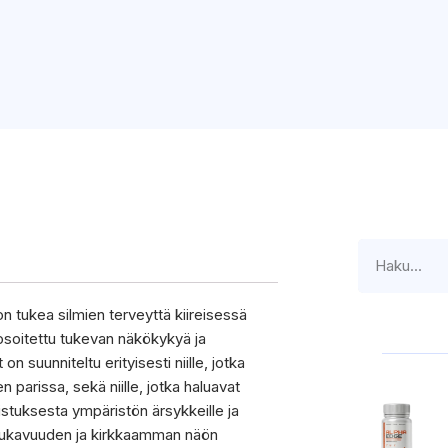
n tukea silmien terveyttä kiireisessä
 osoitettu tukevan näkökykyä ja
suunniteltu erityisesti niille, jotka
n parissa, sekä niille, jotka haluavat
tistuksesta ympäristön ärsykkeille ja
n mukavuuden ja kirkkaamman näön