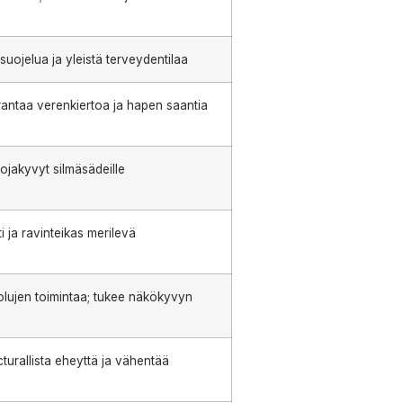
 suojelua ja yleistä terveydentilaa
antaa verenkiertoa ja hapen saantia
ojakyvyt silmäsädeille
i ja ravinteikas merilevä
 solujen toimintaa; tukee näkökyvyn
turallista eheyttä ja vähentää