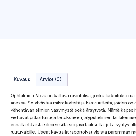
Kuvaus
Arviot (0)
Ophtalmica Nova on kattava ravintolisä, jonka tarkoituksena o
arjessa. Se yhdistää mikrotäyteitä ja kasviuutteita, joiden on
vähentävän silmien väsymystä sekä ärsytystä. Nämä kapselit on 
viettävät pitkiä tunteja tietokoneen, älypuhelimen tai lukemise
ennaltaehkäistä silmien siltä suojavirtaukselta, joka syntyy al
ruutuvaloille. Useat käyttäjät raportoivat yleistä paremma