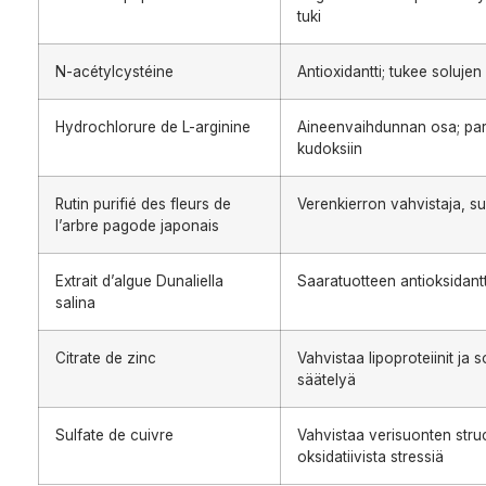
tuki
N-acétylcystéine
Antioxidantti; tukee solujen
Hydrochlorure de L-arginine
Aineenvaihdunnan osa; par
kudoksiin
Rutin purifié des fleurs de
Verenkierron vahvistaja, su
l’arbre pagode japonais
Extrait d’algue Dunaliella
Saaratuotteen antioksidantt
salina
Citrate de zinc
Vahvistaa lipoproteiinit ja
säätelyä
Sulfate de cuivre
Vahvistaa verisuonten struc
oksidatiivista stressiä