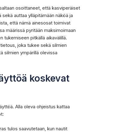
saltaan osoittaneet, että kasviperäiset
tä sekä auttaa ylläpitämään näköä ja
sta, että nämä ainesosat toimivat
tuissa määrissä pyritään maksimoimaan
 tukemiseen pitkällä aikavälillä.
stietous, joka tukee sekä silmien
ä silmien ympärillä olevissa
äyttöä koskevat
äyttöä. Alla oleva ohjeistus kattaa
t:
aras tulos saavutetaan, kun nautit