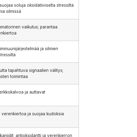
suojaa soluja oksidatiiviselta stressiltä
nia silmissä
lammatorinen vaikutus; parantaa
enkiertoa
 immuunijärjestelmää ja silmien
tressiltä
tta tapahtuva signaalien välitys;
hasten toimintaa
erkkokalvoa ja auttavat
a
ä verenkiertoa ja suojaa kudoksia
niidit; antioksidantti ja verenkierron