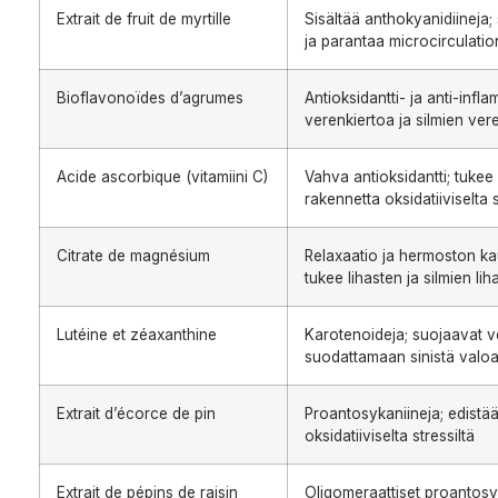
Extrait de fruit de myrtille
Sisältää anthokyanidiineja; 
ja parantaa microcirculatio
Bioflavonoïdes d’agrumes
Antioksidantti- ja anti-inf
verenkiertoa ja silmien ver
Acide ascorbique (vitamiini C)
Vahva antioksidantti; tukee
rakennetta oksidatiiviselta s
Citrate de magnésium
Relaxaatio ja hermoston kau
tukee lihasten ja silmien li
Lutéine et zéaxanthine
Karotenoideja; suojaavat v
suodattamaan sinistä valo
Extrait d’écorce de pin
Proantosykaniineja; edistä
oksidatiiviselta stressiltä
Extrait de pépins de raisin
Oligomeraattiset proantosyka