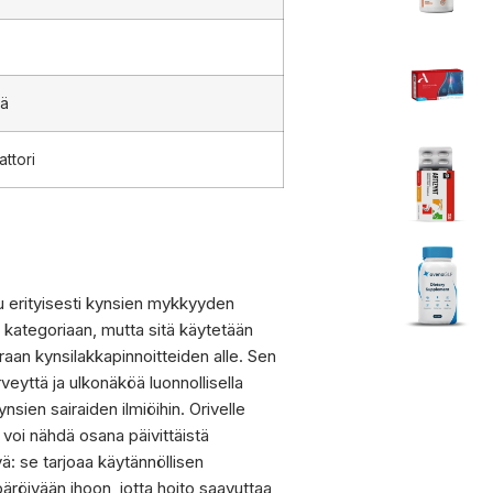
rä
attori
tu erityisesti kynsien mykkyyden
n kategoriaan, mutta sitä käytetään
raan kynsilakkapinnoitteiden alle. Sen
eyttä ja ulkonäköä luonnollisella
ynsien sairaiden ilmiöihin. Orivelle
 voi nähdä osana päivittäistä
ä: se tarjoaa käytännöllisen
röivään ihoon, jotta hoito saavuttaa