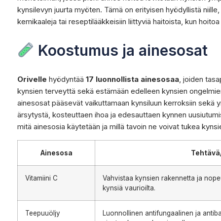
kynsilevyn juurta myöten. Tämä on erityisen hyödyllistä niille,
kemikaaleja tai reseptilääkkeisiin liittyviä haitoista, kun hoit
Koostumus ja ainesosat
Orivelle
hyödyntää
17 luonnollista ainesosaa
, joiden tas
kynsien terveyttä sekä estämään edelleen kynsien ongelmien 
ainesosat pääsevät vaikuttamaan kynsiluun kerroksiin sekä 
ärsytystä, kosteuttaen ihoa ja edesauttaen kynnen uusiutumist
mitä ainesosia käytetään ja millä tavoin ne voivat tukea kynsi
Ainesosa
Tehtävä
Vitamiini C
Vahvistaa kynsien rakennetta ja nope
kynsiä vaurioilta.
Teepuuöljy
Luonnollinen antifungaalinen ja antib