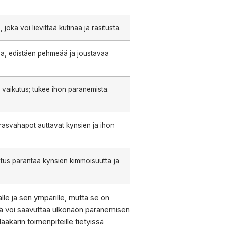
joka voi lievittää kutinaa ja rasitusta.
hoa, edistäen pehmeää ja joustavaa
ä vaikutus; tukee ihon paranemista.
 rasvahapot auttavat kynsien ja ihon
utus parantaa kynsien kimmoisuutta ja
lle ja sen ympärille, mutta se on
äjä voi saavuttaa ulkonäön paranemisen
lääkärin toimenpiteille tietyissä