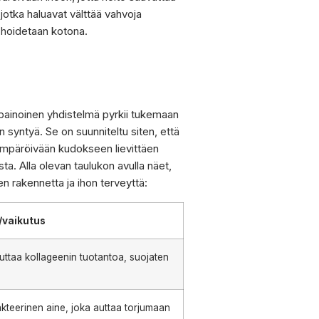
 jotka haluavat välttää vahvoja
oa hoidetaan kotona.
apainoinen yhdistelmä pyrkii tukemaan
syntyä. Se on suunniteltu siten, että
ympäröivään kudokseen lievittäen
a. Alla olevan taulukon avulla näet,
en rakennetta ja ihon terveyttä:
/vaikutus
uttaa kollageenin tuotantoa, suojaten
akteerinen aine, joka auttaa torjumaan