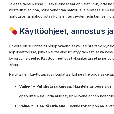
lievissä tapauksissa. Lisäksi ainesosat on valittu niin, että 
kosteuttavat ihoa, mikä vähentää halkeilua ja epätasaisuuksi
hoitotulos ja mahdollistaa kynsien terveyden edistämisen jo al
Käyttöohjeet, annostus ja
Orivelle on suunniteltu helppokäyttöiseksi: se sijaitsee kynsi
applikaattorissa, jonka kautta aine levittyy tarkasti sekä kyns
kynsiluun alueelle. Käyttöohjeet ovat yksinkertaiset ja ne vo
rutiiniin.
Päivittäinen käyttötapaus noudattaa kolmea helppoa askelta:
Vaihe 1 – Puhdista ja kuivaa
: Huuhtele tai pese alue,
epäpuhtauksia. Pidä alue täysin kuivana ennen hoitotuo
Vaihe 2 – Levitä Orivelle
: Käännä kynän pohjaa ja vap