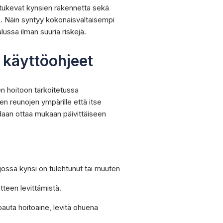
ne tukevat kynsien rakennetta sekä
a. Näin syntyy kokonaisvaltaisempi
ussa ilman suuria riskejä.
 käyttöohjeet
en hoitoon tarkoitetussa
ien reunojen ympärille että itse
idaan ottaa mukaan päivittäiseen
 jossa kynsi on tulehtunut tai muuten
tteen levittämistä.
auta hoitoaine, levitä ohuena