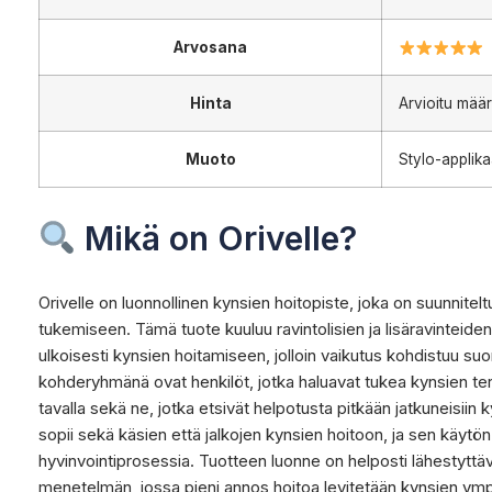
Arvosana
Hinta
Arvioitu mää
Muoto
Stylo-applika
Mikä on Orivelle?
Orivelle on luonnollinen kynsien hoitopiste, joka on suunnitel
tukemiseen. Tämä tuote kuuluu ravintolisien ja lisäravinteide
ulkoisesti kynsien hoitamiseen, jolloin vaikutus kohdistuu suo
kohderyhmänä ovat henkilöt, jotka haluavat tukea kynsien terv
tavalla sekä ne, jotka etsivät helpotusta pitkään jatkuneisiin k
sopii sekä käsien että jalkojen kynsien hoitoon, ja sen käytön
hyvinvointiprosessia. Tuotteen luonne on helposti lähestyttäv
menetelmän, jossa pieni annos hoitoa levitetään kynsien ympä