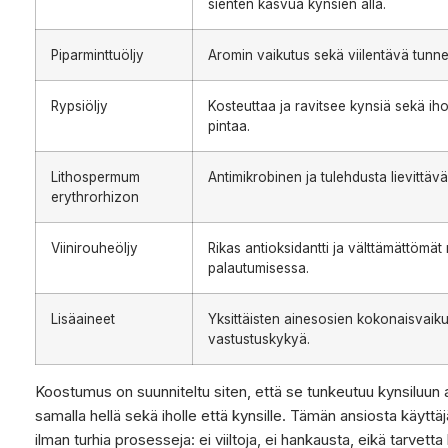
sienten kasvua kynsien alla.
Piparminttuöljy
Aromin vaikutus sekä viilentävä tunne, 
Rypsiöljy
Kosteuttaa ja ravitsee kynsiä sekä i
pintaa.
Lithospermum
Antimikrobinen ja tulehdusta lievittäv
erythrorhizon
Viinirouheöljy
Rikas antioksidantti ja välttämättömät
palautumisessa.
Lisäaineet
Yksittäisten ainesosien kokonaisvaik
vastustuskykyä.
Koostumus on suunniteltu siten, että se tunkeutuu kynsiluun a
samalla hellä sekä iholle että kynsille. Tämän ansiosta käytt
ilman turhia prosesseja: ei viiltoja, ei hankausta, eikä tarvetta 