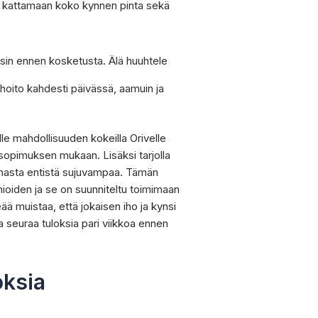
ri kattamaan koko kynnen pinta sekä
ysin ennen kosketusta. Älä huuhtele
 hoito kahdesti päivässä, aamuin ja
lle mahdollisuuden kokeilla Orivelle
n sopimuksen mukaan. Lisäksi tarjolla
nnasta entistä sujuvampaa. Tämän
oiden ja se on suunniteltu toimimaan
eää muistaa, että jokaisen iho ja kynsi
 ja seuraa tuloksia pari viikkoa ennen
oksia