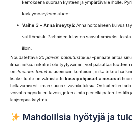
kerroksena suoraan kynteen ja ympäröivälle iholle. Py
kärkiympäryksen alueet.
Vaihe 3 – Anna imeytyä
: Anna hoitoaineen kuivua tä
välittömästi. Parhaiden tulosten saavuttamiseksi toista
illoin.
Noudatettava
30 päivän palautustakuu
-periaate antaa sinu
ilman riskiä: mikäli et ole tyytyväinen, voit palauttaa tuottee
on
ilmainen toimitus
useimpiin kohteisiin, mikä tekee hanki
lisäksi tuote on valmistettu
kasvipohjaiset ainesosat
huomi
hellävaraisesti ilman suuria sivuvaikutuksia. On kuitenkin tärk
voivat reagoida eri tavoin, joten aloita pienellä patch-testillä
laajempaa käyttöä.
Mahdollisia hyötyjä ja tul