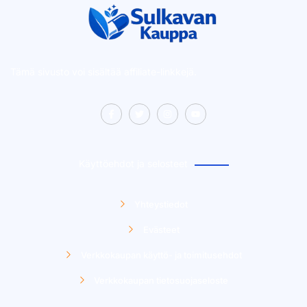
Tämä sivusto voi sisältää affiliate-linkkejä.
Käyttöehdot ja selosteet
Yhteystiedot
Evästeet
Verkkokaupan käyttö- ja toimitusehdot
Verkkokaupan tietosuojaseloste