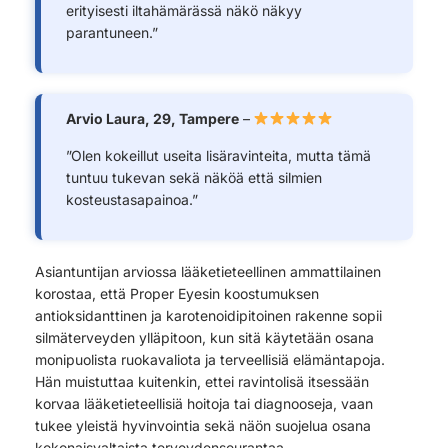
erityisesti iltahämärässä näkö näkyy
parantuneen.”
Arvio Laura, 29, Tampere
–
”Olen kokeillut useita lisäravinteita, mutta tämä
tuntuu tukevan sekä näköä että silmien
kosteustasapainoa.”
Asiantuntijan arviossa lääketieteellinen ammattilainen
korostaa, että Proper Eyesin koostumuksen
antioksidanttinen ja karotenoidipitoinen rakenne sopii
silmäterveyden ylläpitoon, kun sitä käytetään osana
monipuolista ruokavaliota ja terveellisiä elämäntapoja.
Hän muistuttaa kuitenkin, ettei ravintolisä itsessään
korvaa lääketieteellisiä hoitoja tai diagnooseja, vaan
tukee yleistä hyvinvointia sekä näön suojelua osana
kokonaisvaltaista terveydenseurantaa.