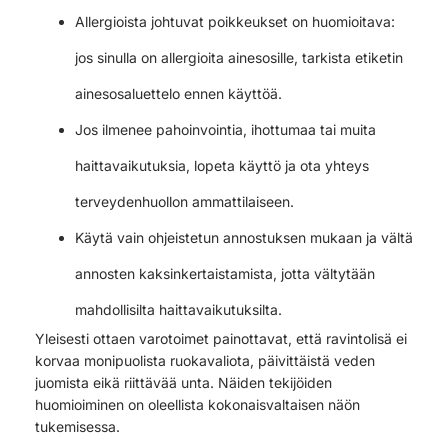
Allergioista johtuvat poikkeukset on huomioitava:
jos sinulla on allergioita ainesosille, tarkista etiketin
ainesosaluettelo ennen käyttöä.
Jos ilmenee pahoinvointia, ihottumaa tai muita
haittavaikutuksia, lopeta käyttö ja ota yhteys
terveydenhuollon ammattilaiseen.
Käytä vain ohjeistetun annostuksen mukaan ja vältä
annosten kaksinkertaistamista, jotta vältytään
mahdollisilta haittavaikutuksilta.
Yleisesti ottaen varotoimet painottavat, että ravintolisä ei
korvaa monipuolista ruokavaliota, päivittäistä veden
juomista eikä riittävää unta. Näiden tekijöiden
huomioiminen on oleellista kokonaisvaltaisen näön
tukemisessa.