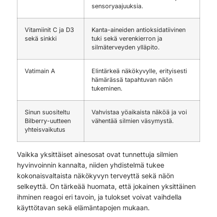
sensoryaajuuksia.
Vitamiinit C ja D3
Kanta-aineiden antioksidatiivinen
sekä sinkki
tuki sekä verenkierron ja
silmäterveyden ylläpito.
Vatimain A
Elintärkeä näkökyvylle, erityisesti
hämärässä tapahtuvan näön
tukeminen.
Sinun suositeltu
Vahvistaa yöaikaista näköä ja voi
Bilberry-uutteen
vähentää silmien väsymystä.
yhteisvaikutus
Vaikka yksittäiset ainesosat ovat tunnettuja silmien
hyvinvoinnin kannalta, niiden yhdistelmä tukee
kokonaisvaltaista näkökyvyn terveyttä sekä näön
selkeyttä. On tärkeää huomata, että jokainen yksittäinen
ihminen reagoi eri tavoin, ja tulokset voivat vaihdella
käyttötavan sekä elämäntapojen mukaan.