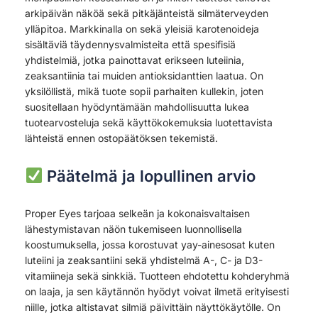
arkipäivän näköä sekä pitkäjänteistä silmäterveyden
ylläpitoa. Markkinalla on sekä yleisiä karotenoideja
sisältäviä täydennysvalmisteita että spesifisiä
yhdistelmiä, jotka painottavat erikseen luteiinia,
zeaksantiinia tai muiden antioksidanttien laatua. On
yksilöllistä, mikä tuote sopii parhaiten kullekin, joten
suositellaan hyödyntämään mahdollisuutta lukea
tuotearvosteluja sekä käyttökokemuksia luotettavista
lähteistä ennen ostopäätöksen tekemistä.
Päätelmä ja lopullinen arvio
Proper Eyes tarjoaa selkeän ja kokonaisvaltaisen
lähestymistavan näön tukemiseen luonnollisella
koostumuksella, jossa korostuvat yay-ainesosat kuten
luteiini ja zeaksantiini sekä yhdistelmä A-, C- ja D3-
vitamiineja sekä sinkkiä. Tuotteen ehdotettu kohderyhmä
on laaja, ja sen käytännön hyödyt voivat ilmetä erityisesti
niille, jotka altistavat silmiä päivittäin näyttökäytölle. On