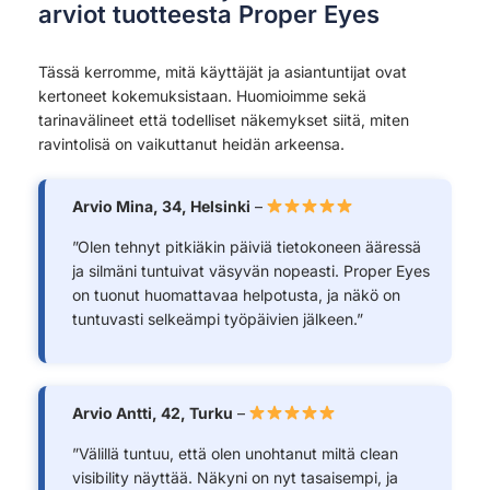
arviot tuotteesta Proper Eyes
Tässä kerromme, mitä käyttäjät ja asiantuntijat ovat
kertoneet kokemuksistaan. Huomioimme sekä
tarinavälineet että todelliset näkemykset siitä, miten
ravintolisä on vaikuttanut heidän arkeensa.
Arvio Mina, 34, Helsinki
–
”Olen tehnyt pitkiäkin päiviä tietokoneen ääressä
ja silmäni tuntuivat väsyvän nopeasti. Proper Eyes
on tuonut huomattavaa helpotusta, ja näkö on
tuntuvasti selkeämpi työpäivien jälkeen.”
Arvio Antti, 42, Turku
–
”Välillä tuntuu, että olen unohtanut miltä clean
visibility näyttää. Näkyni on nyt tasaisempi, ja