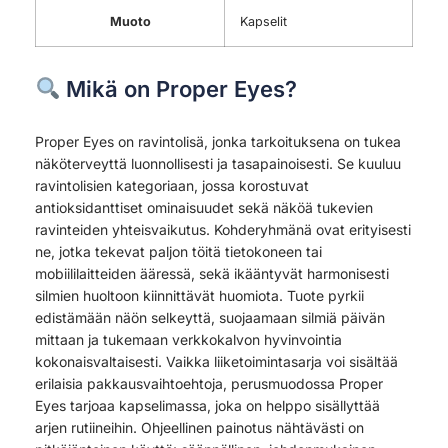
Muoto
Kapselit
Mikä on Proper Eyes?
Proper Eyes on ravintolisä, jonka tarkoituksena on tukea
näköterveyttä luonnollisesti ja tasapainoisesti. Se kuuluu
ravintolisien kategoriaan, jossa korostuvat
antioksidanttiset ominaisuudet sekä näköä tukevien
ravinteiden yhteisvaikutus. Kohderyhmänä ovat erityisesti
ne, jotka tekevat paljon töitä tietokoneen tai
mobiililaitteiden ääressä, sekä ikääntyvät harmonisesti
silmien huoltoon kiinnittävät huomiota. Tuote pyrkii
edistämään näön selkeyttä, suojaamaan silmiä päivän
mittaan ja tukemaan verkkokalvon hyvinvointia
kokonaisvaltaisesti. Vaikka liiketoimintasarja voi sisältää
erilaisia pakkausvaihtoehtoja, perusmuodossa Proper
Eyes tarjoaa kapselimassa, joka on helppo sisällyttää
arjen rutiineihin. Ohjeellinen painotus nähtävästi on