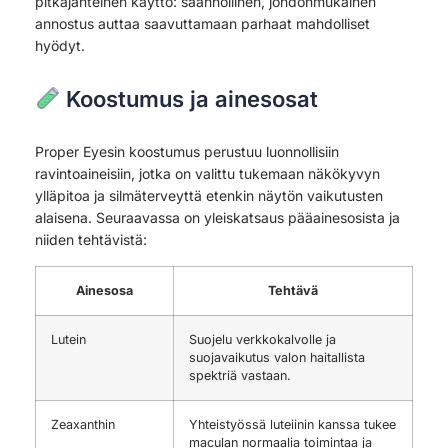
pitkäjänteinen käyttö: säännöllinen, johdonmukainen
annostus auttaa saavuttamaan parhaat mahdolliset
hyödyt.
Koostumus ja ainesosat
Proper Eyesin koostumus perustuu luonnollisiin
ravintoaineisiin, jotka on valittu tukemaan näkökyvyn
ylläpitoa ja silmäterveyttä etenkin näytön vaikutusten
alaisena. Seuraavassa on yleiskatsaus pääainesosista ja
niiden tehtävistä:
Ainesosa
Tehtävä
Lutein
Suojelu verkkokalvolle ja
suojavaikutus valon haitallista
spektriä vastaan.
Zeaxanthin
Yhteistyössä luteiinin kanssa tukee
maculan normaalia toimintaa ja