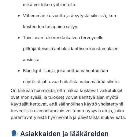
mikä voi tukea yötilanteita.
Vähemmän kuivuutta ja ärsytystä silmissä, kun
kosteuden tasapaino säilyy.
Toiminnan tuki verkkokalvon terveydelle
pitkäjänteisesti antioksidanttisen koostumuksen
ansiosta.
Blue light -suoja, joka auttaa vähentämään
näytöstä johtuvaa haitallista valonmäärää silmiin.
On tärkeää huomioida, että näköä koskevat vaikutukset
ovat monisyisiä, ja tulokset voivat kehittyä ajan myötä.
Käyttäjät kertovat, että säännöllinen käyttö yhdistettynä
terveellisiin elämäntapoihin voi tuoda pysyviä etuja, jotka
parantavat yleistä hyvinvointia ja päivittäistä mukavuutta.
Asiakkaiden ja lääkäreiden