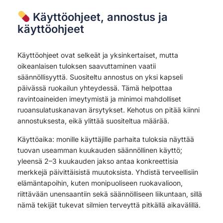
Käyttöohjeet, annostus ja
käyttöohjeet
Käyttöohjeet ovat selkeät ja yksinkertaiset, mutta
oikeanlaisen tuloksen saavuttaminen vaatii
säännöllisyyttä. Suositeltu annostus on yksi kapseli
päivässä ruokailun yhteydessä. Tämä helpottaa
ravintoaineiden imeytymistä ja minimoi mahdolliset
ruoansulatuskanavan ärsytykset. Kehotus on pitää kiinni
annostuksesta, eikä ylittää suositeltua määrää.
Käyttöaika: monille käyttäjille parhaita tuloksia näyttää
tuovan useamman kuukauden säännöllinen käyttö;
yleensä 2–3 kuukauden jakso antaa konkreettisia
merkkejä päivittäisistä muutoksista. Yhdistä terveellisiin
elämäntapoihin, kuten monipuoliseen ruokavalioon,
riittävään unensaantiin sekä säännölliseen liikuntaan, sillä
nämä tekijät tukevat silmien terveyttä pitkällä aikavälillä.