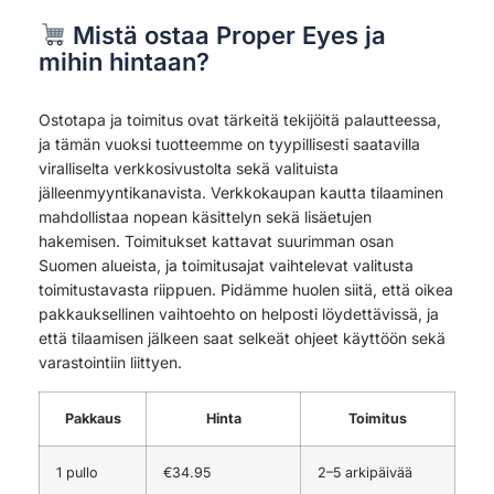
Mistä ostaa Proper Eyes ja
mihin hintaan?
Ostotapa ja toimitus ovat tärkeitä tekijöitä palautteessa,
ja tämän vuoksi tuotteemme on tyypillisesti saatavilla
viralliselta verkkosivustolta sekä valituista
jälleenmyyntikanavista. Verkkokaupan kautta tilaaminen
mahdollistaa nopean käsittelyn sekä lisäetujen
hakemisen. Toimitukset kattavat suurimman osan
Suomen alueista, ja toimitusajat vaihtelevat valitusta
toimitustavasta riippuen. Pidämme huolen siitä, että oikea
pakkauksellinen vaihtoehto on helposti löydettävissä, ja
että tilaamisen jälkeen saat selkeät ohjeet käyttöön sekä
varastointiin liittyen.
Pakkaus
Hinta
Toimitus
1 pullo
€34.95
2–5 arkipäivää