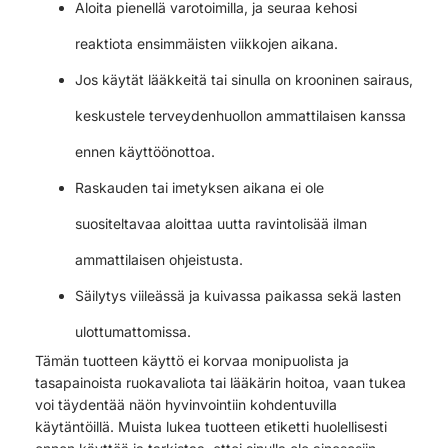
Aloita pienellä varotoimilla, ja seuraa kehosi
reaktiota ensimmäisten viikkojen aikana.
Jos käytät lääkkeitä tai sinulla on krooninen sairaus,
keskustele terveydenhuollon ammattilaisen kanssa
ennen käyttöönottoa.
Raskauden tai imetyksen aikana ei ole
suositeltavaa aloittaa uutta ravintolisää ilman
ammattilaisen ohjeistusta.
Säilytys viileässä ja kuivassa paikassa sekä lasten
ulottumattomissa.
Tämän tuotteen käyttö ei korvaa monipuolista ja
tasapainoista ruokavaliota tai lääkärin hoitoa, vaan tukea
voi täydentää näön hyvinvointiin kohdentuvilla
käytäntöillä. Muista lukea tuotteen etiketti huolellisesti