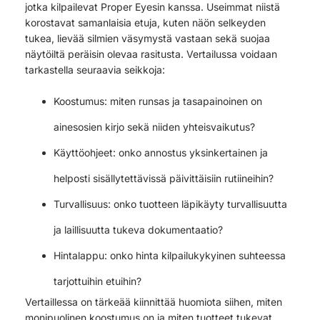
jotka kilpailevat Proper Eyesin kanssa. Useimmat niistä
korostavat samanlaisia etuja, kuten näön selkeyden
tukea, lievää silmien väsymystä vastaan sekä suojaa
näytöiltä peräisin olevaa rasitusta. Vertailussa voidaan
tarkastella seuraavia seikkoja:
Koostumus: miten runsas ja tasapainoinen on
ainesosien kirjo sekä niiden yhteisvaikutus?
Käyttöohjeet: onko annostus yksinkertainen ja
helposti sisällytettävissä päivittäisiin rutiineihin?
Turvallisuus: onko tuotteen läpikäyty turvallisuutta
ja laillisuutta tukeva dokumentaatio?
Hintalappu: onko hinta kilpailukykyinen suhteessa
tarjottuihin etuihin?
Vertaillessa on tärkeää kiinnittää huomiota siihen, miten
monipuolinen koostumus on ja miten tuotteet tukevat