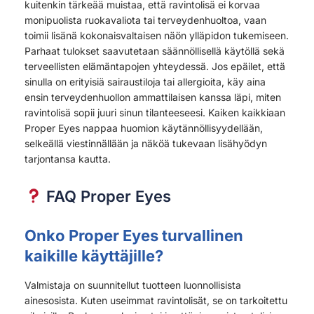
kuitenkin tärkeää muistaa, että ravintolisä ei korvaa
monipuolista ruokavaliota tai terveydenhuoltoa, vaan
toimii lisänä kokonaisvaltaisen näön ylläpidon tukemiseen.
Parhaat tulokset saavutetaan säännöllisellä käytöllä sekä
terveellisten elämäntapojen yhteydessä. Jos epäilet, että
sinulla on erityisiä sairaustiloja tai allergioita, käy aina
ensin terveydenhuollon ammattilaisen kanssa läpi, miten
ravintolisä sopii juuri sinun tilanteeseesi. Kaiken kaikkiaan
Proper Eyes nappaa huomion käytännöllisyydellään,
selkeällä viestinnällään ja näköä tukevaan lisähyödyn
tarjontansa kautta.
FAQ Proper Eyes
Onko Proper Eyes turvallinen
kaikille käyttäjille?
Valmistaja on suunnitellut tuotteen luonnollisista
ainesosista. Kuten useimmat ravintolisät, se on tarkoitettu