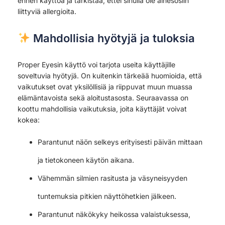
ennen käyttöä ja tarkistaa, ettei sinulla ole ainesosiin
liittyviä allergioita.
Mahdollisia hyötyjä ja tuloksia
Proper Eyesin käyttö voi tarjota useita käyttäjille
soveltuvia hyötyjä. On kuitenkin tärkeää huomioida, että
vaikutukset ovat yksilöllisiä ja riippuvat muun muassa
elämäntavoista sekä aloitustasosta. Seuraavassa on
koottu mahdollisia vaikutuksia, joita käyttäjät voivat
kokea:
Parantunut näön selkeys erityisesti päivän mittaan
ja tietokoneen käytön aikana.
Vähemmän silmien rasitusta ja väsyneisyyden
tuntemuksia pitkien näyttöhetkien jälkeen.
Parantunut näkökyky heikossa valaistuksessa,