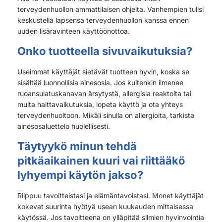
terveydenhuollon ammattilaisen ohjeita. Vanhempien tulisi
keskustella lapsensa terveydenhuollon kanssa ennen
uuden lisäravinteen käyttöönottoa.
Onko tuotteella sivuvaikutuksia?
Useimmat käyttäjät sietävät tuotteen hyvin, koska se
sisältää luonnollisia ainesosia. Jos kuitenkin ilmenee
ruoansulatuskanavan ärsytystä, allergisia reaktoita tai
muita haittavaikutuksia, lopeta käyttö ja ota yhteys
terveydenhuoltoon. Mikäli sinulla on allergioita, tarkista
ainesosaluettelo huolellisesti.
Täytyykö minun tehdä
pitkäaikainen kuuri vai riittääkö
lyhyempi käytön jakso?
Riippuu tavoitteistasi ja elämäntavoistasi. Monet käyttäjät
kokevat suurinta hyötyä usean kuukauden mittaisessa
käytössä. Jos tavoitteena on ylläpitää silmien hyvinvointia