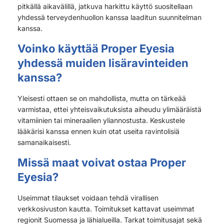
pitkällä aikavälillä, jatkuva harkittu käyttö suositellaan
yhdessä terveydenhuollon kanssa laaditun suunnitelman
kanssa.
Voinko käyttää Proper Eyesia
yhdessä muiden lisäravinteiden
kanssa?
Yleisesti ottaen se on mahdollista, mutta on tärkeää
varmistaa, ettei yhteisvaikutuksista aiheudu ylimääräistä
vitamiinien tai mineraalien yliannostusta. Keskustele
lääkärisi kanssa ennen kuin otat useita ravintolisiä
samanaikaisesti.
Missä maat voivat ostaa Proper
Eyesia?
Useimmat tilaukset voidaan tehdä virallisen
verkkosivuston kautta. Toimitukset kattavat useimmat
regionit Suomessa ja lähialueilla. Tarkat toimitusajat sekä