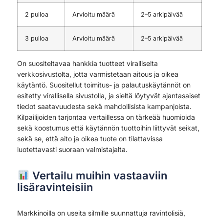
2 pulloa
Arvioitu määrä
2–5 arkipäivää
3 pulloa
Arvioitu määrä
2–5 arkipäivää
On suositeltavaa hankkia tuotteet viralliselta
verkkosivustolta, jotta varmistetaan aitous ja oikea
käytäntö. Suositellut toimitus- ja palautuskäytännöt on
esitetty virallisella sivustolla, ja sieltä löytyvät ajantasaiset
tiedot saatavuudesta sekä mahdollisista kampanjoista.
Kilpailijoiden tarjontaa vertaillessa on tärkeää huomioida
sekä koostumus että käytännön tuottoihin liittyvät seikat,
sekä se, että aito ja oikea tuote on tilattavissa
luotettavasti suoraan valmistajalta.
Vertailu muihin vastaaviin
lisäravinteisiin
Markkinoilla on useita silmille suunnattuja ravintolisiä,