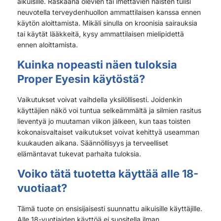
aikuisille. Raskaana olevien tai imettävien naisten tulisi
neuvotella terveydenhuollon ammattilaisen kanssa ennen
käytön aloittamista. Mikäli sinulla on kroonisia sairauksia
tai käytät lääkkeitä, kysy ammattilaisen mielipidettä
ennen aloittamista.
Kuinka nopeasti näen tuloksia
Proper Eyesin käytöstä?
Vaikutukset voivat vaihdella yksilöllisesti. Joidenkin
käyttäjien näkö voi tuntua selkeämmältä ja silmien rasitus
lieventyä jo muutaman viikon jälkeen, kun taas toisten
kokonaisvaltaiset vaikutukset voivat kehittyä useamman
kuukauden aikana. Säännöllisyys ja terveelliset
elämäntavat tukevat parhaita tuloksia.
Voiko tätä tuotetta käyttää alle 18-
vuotiaat?
Tämä tuote on ensisijaisesti suunnattu aikuisille käyttäjille.
Alle 18-vuotiaiden käyttöä ei suositella ilman