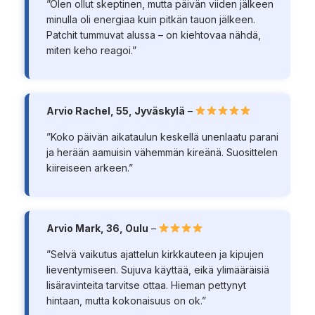
”Olen ollut skeptinen, mutta päivän viiden jälkeen
minulla oli energiaa kuin pitkän tauon jälkeen.
Patchit tummuvat alussa – on kiehtovaa nähdä,
miten keho reagoi.”
Arvio Rachel, 55, Jyväskylä
–
”Koko päivän aikataulun keskellä unenlaatu parani
ja herään aamuisin vähemmän kireänä. Suosittelen
kiireiseen arkeen.”
Arvio Mark, 36, Oulu
–
”Selvä vaikutus ajattelun kirkkauteen ja kipujen
lieventymiseen. Sujuva käyttää, eikä ylimääräisiä
lisäravinteita tarvitse ottaa. Hieman pettynyt
hintaan, mutta kokonaisuus on ok.”