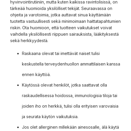
hyvinvointirutiiniin, mutta kuten kaikissa ravintolisissä, on
tärkeää huomioida yksilölliset tekijät. Seuraavassa on
ohjeita ja varotoimia, jotka auttavat sinua käyttämään
tuotetta vastuullisesti sekä minimoimaan haittatapahtumien
riskin. Ota huomioon, että tuotteen vaikutukset voivat
vaihdella yksilöllisesti riippuen sairauksista, lääkityksestä
sekä herkkyydestä.
Raskaana olevat tai imettävät naiset tulisi
keskustella terveydenhuollon ammattilaisen kanssa
ennen käyttöä.
Käytössä olevat henkilöt, jotka saattavat olla
raskaudellisessa hoidossa, immunologisia tiloja tai
joiden iho on herkkä, tulisi olla erityisen varovaisia
ja seurata käytön vaikutuksia.
Jos olet allerginen millekään ainesosalle, älä käytä