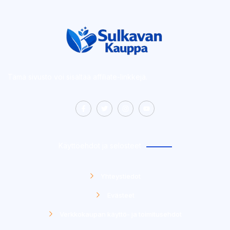
Tämä sivusto voi sisältää affiliate-linkkejä.
Käyttöehdot ja selosteet
Yhteystiedot
Evästeet
Verkkokaupan käyttö- ja toimitusehdot