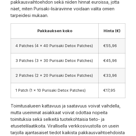
pakkausvaihtoehdon sekä niiden hinnat euroissa, jotta
näet, miten Purisaki-lisäravinne voidaan valita omien
tarpeidesi mukaan.
Pakkauksen koko
Hinta (€)
4 Patches (4 x 40 Purisaki Detox Patches)
€55,96
3 Patches (3 x 30 Purisaki Detox Patches)
€45,96
2 Patches (2 x 20 Purisaki Detox Patches)
€33,96
1 Patch (1 x 10 Purisaki Detox Patches)
€17,95
Toimitusalueen kattavuus ja saatavuus voivat vaihdella,
mutta useimmat asiakkaat voivat odottaa nopeita
toimituksia sekä selkeitä tuotekohtaisia tieto- ja
etusetelilaatikoita. Virallisella verkkosivustolla on usein
tarjolla ajantasaiset tiedot kaikista pakkausvaihtoehdoista