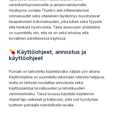
verenkiertoprosesseille ja aineenvaihdunnalle.
Houttuynia cordata Thunb:n anti-inflammatoriset
ominaisuudet sekä vitamiinien täydennys muodostavat
tasapainoisen kokonaisuuden, joka tukee sekä fyysistä
että henkistä hyvinvointia. Tämä ainesosien yhdistelmä
on suunniteltu niin, että se on sekä tehokas että
turvallinen päivittäisessä käytössä.
Käyttöohjeet, annostus ja
käyttöohjeet
Purisaki on tarkoitettu käytettäväksi väljästi yön aikana.
Käyttöohjelma on suunniteltu tekemään rutiinista helppoa,
mutta on tärkeää noudattaa annostusta sekä
käyttösääntöjä turvallisuuden ja tehokkuuden
varmistamiseksi. Tässä luvussa käydään käytännön
ohjeet läpi selkeästi ja kattavasti, jotta voit hyödyntää
tuotteen parhaalla mahdollisella tavalla.