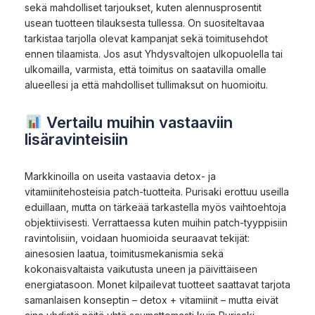
sekä mahdolliset tarjoukset, kuten alennusprosentit
usean tuotteen tilauksesta tullessa. On suositeltavaa
tarkistaa tarjolla olevat kampanjat sekä toimitusehdot
ennen tilaamista. Jos asut Yhdysvaltojen ulkopuolella tai
ulkomailla, varmista, että toimitus on saatavilla omalle
alueellesi ja että mahdolliset tullimaksut on huomioitu.
Vertailu muihin vastaaviin
lisäravinteisiin
Markkinoilla on useita vastaavia detox- ja
vitamiinitehosteisia patch-tuotteita. Purisaki erottuu useilla
eduillaan, mutta on tärkeää tarkastella myös vaihtoehtoja
objektiivisesti. Verrattaessa kuten muihin patch-tyyppisiin
ravintolisiin, voidaan huomioida seuraavat tekijät:
ainesosien laatua, toimitusmekanismia sekä
kokonaisvaltaista vaikutusta uneen ja päivittäiseen
energiatasoon. Monet kilpailevat tuotteet saattavat tarjota
samanlaisen konseptin – detox + vitamiinit – mutta eivät