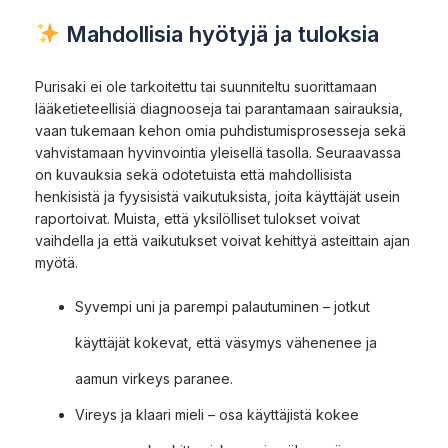
Mahdollisia hyötyjä ja tuloksia
Purisaki ei ole tarkoitettu tai suunniteltu suorittamaan
lääketieteellisiä diagnooseja tai parantamaan sairauksia,
vaan tukemaan kehon omia puhdistumisprosesseja sekä
vahvistamaan hyvinvointia yleisellä tasolla. Seuraavassa
on kuvauksia sekä odotetuista että mahdollisista
henkisistä ja fyysisistä vaikutuksista, joita käyttäjät usein
raportoivat. Muista, että yksilölliset tulokset voivat
vaihdella ja että vaikutukset voivat kehittyä asteittain ajan
myötä.
Syvempi uni ja parempi palautuminen – jotkut
käyttäjät kokevat, että väsymys vähenenee ja
aamun virkeys paranee.
Vireys ja klaari mieli – osa käyttäjistä kokee