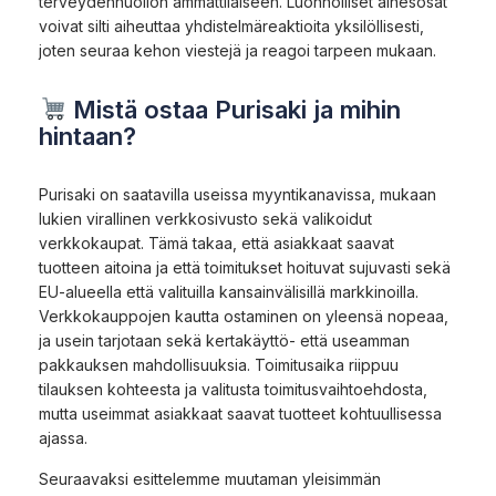
terveydenhuollon ammattilaiseen. Luonnolliset ainesosat
voivat silti aiheuttaa yhdistelmäreaktioita yksilöllisesti,
joten seuraa kehon viestejä ja reagoi tarpeen mukaan.
Mistä ostaa Purisaki ja mihin
hintaan?
Purisaki on saatavilla useissa myyntikanavissa, mukaan
lukien virallinen verkkosivusto sekä valikoidut
verkkokaupat. Tämä takaa, että asiakkaat saavat
tuotteen aitoina ja että toimitukset hoituvat sujuvasti sekä
EU-alueella että valituilla kansainvälisillä markkinoilla.
Verkkokauppojen kautta ostaminen on yleensä nopeaa,
ja usein tarjotaan sekä kertakäyttö- että useamman
pakkauksen mahdollisuuksia. Toimitusaika riippuu
tilauksen kohteesta ja valitusta toimitusvaihtoehdosta,
mutta useimmat asiakkaat saavat tuotteet kohtuullisessa
ajassa.
Seuraavaksi esittelemme muutaman yleisimmän