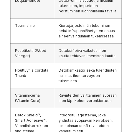
Loquat-lehdet
Detox-ominaisuudet ja hikoilun
tukeminen, impuridien
poistuminen luonnollisella tavalla
Tourmaline
Kiertojärjestelmän tukeminen
sekä infrapunalähetysten osuus
aineenvaihdunnan tukemisessa
Puuetiketti (Wood
Detoksifioiva vaikutus ihon
Vinegar)
kautta tehtävän imemisen kautta
Houttuynia cordata
Detoksifikaatio sekä tulehdusten
Thunb
hallinta, ihon terveyden
tukeminen
Vitamiinikernä
Ravinteiden välittäminen suoraan
(Vitamin Core)
ihon läpi kehon verenkiertoon
Detox Shield™,
Integroitu järjestelmä, joka
Smart Adhesive™,
yhdistää suojaavan kerroksen,
Vitamiinikerroksen
liimapinnan sekä ravinteiden
yhdistelmä
vapautumisen