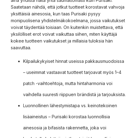
aina yhdistä näitä yhtä saumattomasti kuin Purisaki.
Saatetaan nähdä, että jotkut tuotteet korostavat vahvoja
yksittäisiä ainesosia, kun taas Purisaki pysyy
monipuolisena yhdistelmäkokoelmana, jossa vaikutukset
voivat täydentää toisiaan. On kuitenkin muistettava, että
yksilölliset erot voivat vaikuttaa siihen, miten käyttäjä
kokee tuotteen vaikutukset ja millaisia tuloksia hän
saavuttaa.
Kilpailukykyiset hinnat useissa pakkausmuodoissa
– useimmat vastaavat tuotteet tarjoavat myös 1–4
patch -vaihtoehtoja, mutta hintaharmonia voi
vaihdella suuresti riippuen brändistä ja tarjouksista.
Luonnollinen lähestymistapa vs. keinotekoinen
lisäaineistus – Purisaki korostaa luonnollisia
ainesosia ja bifasista rakennetta, joka voi