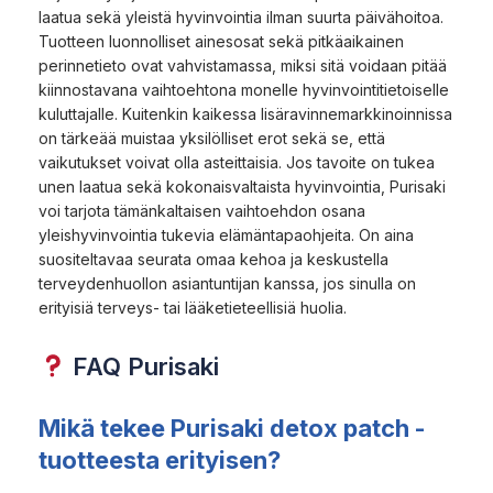
laatua sekä yleistä hyvinvointia ilman suurta päivähoitoa.
Tuotteen luonnolliset ainesosat sekä pitkäaikainen
perinnetieto ovat vahvistamassa, miksi sitä voidaan pitää
kiinnostavana vaihtoehtona monelle hyvinvointitietoiselle
kuluttajalle. Kuitenkin kaikessa lisäravinnemarkkinoinnissa
on tärkeää muistaa yksilölliset erot sekä se, että
vaikutukset voivat olla asteittaisia. Jos tavoite on tukea
unen laatua sekä kokonaisvaltaista hyvinvointia, Purisaki
voi tarjota tämänkaltaisen vaihtoehdon osana
yleishyvinvointia tukevia elämäntapaohjeita. On aina
suositeltavaa seurata omaa kehoa ja keskustella
terveydenhuollon asiantuntijan kanssa, jos sinulla on
erityisiä terveys- tai lääketieteellisiä huolia.
FAQ Purisaki
Mikä tekee Purisaki detox patch -
tuotteesta erityisen?