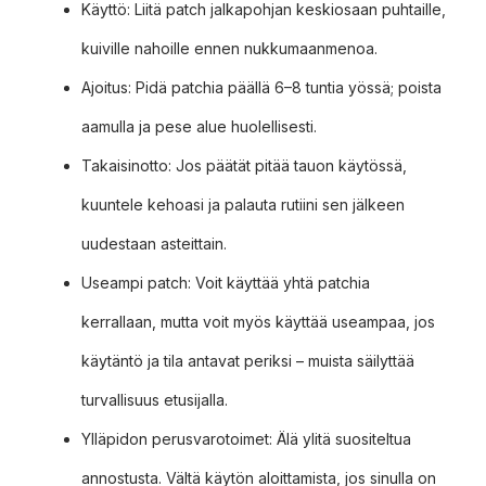
Käyttö: Liitä patch jalkapohjan keskiosaan puhtaille,
kuiville nahoille ennen nukkumaanmenoa.
Ajoitus: Pidä patchia päällä 6–8 tuntia yössä; poista
aamulla ja pese alue huolellisesti.
Takaisinotto: Jos päätät pitää tauon käytössä,
kuuntele kehoasi ja palauta rutiini sen jälkeen
uudestaan asteittain.
Useampi patch: Voit käyttää yhtä patchia
kerrallaan, mutta voit myös käyttää useampaa, jos
käytäntö ja tila antavat periksi – muista säilyttää
turvallisuus etusijalla.
Ylläpidon perusvarotoimet: Älä ylitä suositeltua
annostusta. Vältä käytön aloittamista, jos sinulla on