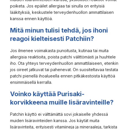
poiketa. Jos epäilet allergiaa tai sinulla on erityisiä
lääkityksiä, keskustele terveydenhuollon ammattilaisen
kanssa ennen käyttöä.
Mitä minun tulisi tehdä, jos ihoni
reagoi kielteisesti Patchiin?
Jos ilmenee voimakasta punoitusta, kutinaa tai muita
allergisia reaktioita, poista patchi välittömästi ja huuhtele
iho. Ota yhteys terveydenhuollon ammattilaiseen, etenkin
jos oireet jatkuvat tai pahenevat. On suositeltavaa testata
patchi pienellä ihoalueella ennen pitkäkestoista käyttöä
ensimmäisellä kerralla.
Voinko käyttää Purisaki-
korvikkeena muille lisäravinteille?
Patchin käyttö ei välttämättä sovi jokaiselle yhdessä
muiden lisäravinteiden kanssa. Jos käytät muita
lisäravinteita, erityisesti vitamiineja ja mineraaleja, tarkista