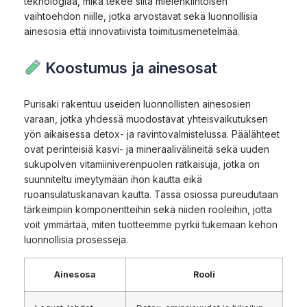
teknologiaa, mikä tekee siitä mielenkiintoisen
vaihtoehdon niille, jotka arvostavat sekä luonnollisia
ainesosia että innovatiivista toimitusmenetelmää.
Koostumus ja ainesosat
Purisaki rakentuu useiden luonnollisten ainesosien
varaan, jotka yhdessä muodostavat yhteisvaikutuksen
yön aikaisessa detox- ja ravintovalmistelussa. Päälähteet
ovat perinteisiä kasvi- ja mineraalivälineitä sekä uuden
sukupolven vitamiiniverenpuolen ratkaisuja, jotka on
suunniteltu imeytymään ihon kautta eikä
ruoansulatuskanavan kautta. Tässä osiossa pureudutaan
tärkeimpiin komponentteihin sekä niiden rooleihin, jotta
voit ymmärtää, miten tuotteemme pyrkii tukemaan kehon
luonnollisia prosesseja.
Ainesosa
Rooli