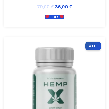
79,00
€
36,00
€
Osta
ALE!