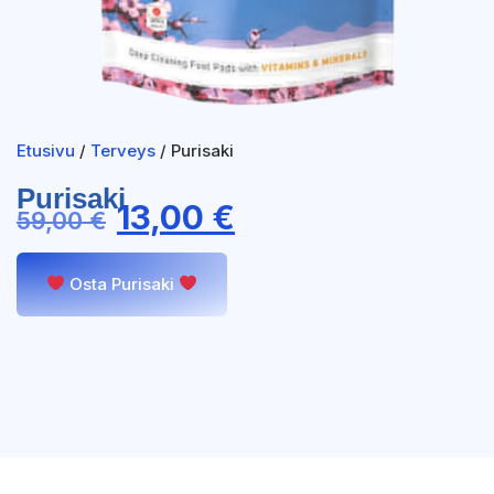
Etusivu
/
Terveys
/ Purisaki
Purisaki
13,00
€
59,00
€
Osta Purisaki