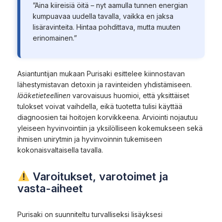
”Aina kiireisiä öitä – nyt aamulla tunnen energian
kumpuavaa uudella tavalla, vaikka en jaksa
lisäravinteita. Hintaa pohdittava, mutta muuten
erinomainen.”
Asiantuntijan mukaan Purisaki esittelee kiinnostavan
lähestymistavan detoxin ja ravinteiden yhdistämiseen.
lääketieteellinen
varovaisuus huomioi, että yksittäiset
tulokset voivat vaihdella, eikä tuotetta tulisi käyttää
diagnoosien tai hoitojen korvikkeena. Arviointi nojautuu
yleiseen hyvinvointiin ja yksilölliseen kokemukseen sekä
ihmisen unirytmin ja hyvinvoinnin tukemiseen
kokonaisvaltaisella tavalla.
Varoitukset, varotoimet ja
vasta-aiheet
Purisaki on suunniteltu turvalliseksi lisäyksesi