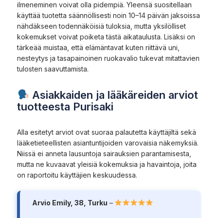
ilmeneminen voivat olla pidempiä. Yleensä suositellaan
käyttää tuotetta säännöllisesti noin 10–14 päivän jaksoissa
nähdäkseen todennäköisiä tuloksia, mutta yksilölliset
kokemukset voivat poiketa tästä aikataulusta. Lisäksi on
tärkeää muistaa, että elämäntavat kuten riittävä uni,
nesteytys ja tasapainoinen ruokavalio tukevat mitattavien
tulosten saavuttamista.
Asiakkaiden ja lääkäreiden arviot
tuotteesta Purisaki
Alla esitetyt arviot ovat suoraa palautetta käyttäjiltä sekä
lääketieteellisten asiantuntijoiden varovaisia näkemyksiä.
Niissä ei anneta lausuntoja sairauksien parantamisesta,
mutta ne kuvaavat yleisiä kokemuksia ja havaintoja, joita
on raportoitu käyttäjien keskuudessa.
Arvio Emily, 38, Turku
–