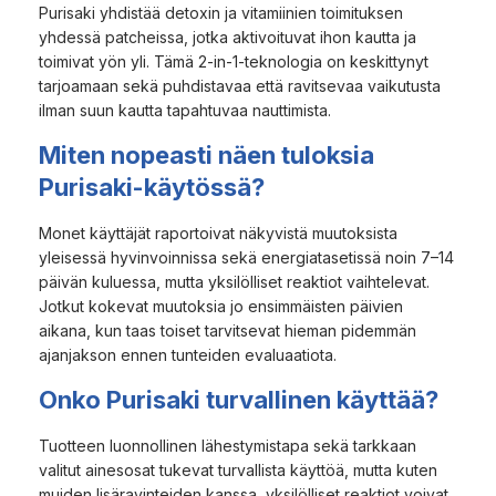
Purisaki yhdistää detoxin ja vitamiinien toimituksen
yhdessä patcheissa, jotka aktivoituvat ihon kautta ja
toimivat yön yli. Tämä 2-in-1-teknologia on keskittynyt
tarjoamaan sekä puhdistavaa että ravitsevaa vaikutusta
ilman suun kautta tapahtuvaa nauttimista.
Miten nopeasti näen tuloksia
Purisaki-käytössä?
Monet käyttäjät raportoivat näkyvistä muutoksista
yleisessä hyvinvoinnissa sekä energiatasetissä noin 7–14
päivän kuluessa, mutta yksilölliset reaktiot vaihtelevat.
Jotkut kokevat muutoksia jo ensimmäisten päivien
aikana, kun taas toiset tarvitsevat hieman pidemmän
ajanjakson ennen tunteiden evaluaatiota.
Onko Purisaki turvallinen käyttää?
Tuotteen luonnollinen lähestymistapa sekä tarkkaan
valitut ainesosat tukevat turvallista käyttöä, mutta kuten
muiden lisäravinteiden kanssa, yksilölliset reaktiot voivat