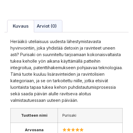
Kuvaus
Arviot (0)
Herääkö uteliaisuus uudesta lähestymistavasta
hyvinvointiin, joka yhdistää detoxin ja ravinteet uneen
asti? Purisaki on suunniteltu tarjoamaan kokonaisvaltaista
tukea keholle yön aikana käyttämällä patteihin
integroitua, patenttihakemukseen pohjaavaa teknologiaa.
Tämä tuote kuuluu lisäravinteiden ja ravintolisien
kategoriaan, ja se on tarkoitettu niille, jotka etsivät
luontaista tapaa tukea kehon puhdistautumisprosessia
sekä saada päivän alulle ravitseva aloitus
valmistautuessaan uuteen päivään.
Tuotteen nimi
Purisaki
Arvosana