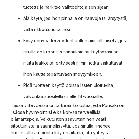
tuotetta ja harkitse vaihtoehtoja sen sijaan.
Älä käytä, jos ihon pinnalla on haavoja tai ärsytystä;
vältä rikkoutunutta ihoa.
Kysy neuvoa terveydenhuollon ammattilaiselta, jos
sinulla on kroonisia sairauksia tai käytössäsi on
muita lääkkeitä, erityisesti niihin, jotka vaikuttavat
ihon kautta tapahtuvaan imeytymiseen.
Pidä tuotteen käyttö poissa lasten ulottuvilta;
valvontaa suositellaan alle 18-vuotiaille.
Tässä yhteydessä on tärkeää korostaa, että Purisaki on
lisäosa hyvinvointiisi eikä korvaa terveellisiä
elämäntapoja. Vaikutusten saavuttaminen vaatii
sitoutumista ja säännöllisyyttä. Jos sinulla ilmenee
huolestuttavia oireita käytön aikana, ota yhteyttä