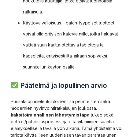
houkutella kuluttajia, jotka etsivät luonnollisia
ratkaisuja.
Käyttövaivalloisuus – patch-tyyppiset tuotteet
voivat olla erityisen käteviä niille, jotka haluavat
välttää suun kautta otettavia tabletteja tai
kapseleita, erityisesti ilta-aikaan sopivaksi
suunnitellun käytön osalta.
Päätelmä ja lopullinen arvio
Purisaki on mielenkiintoinen lisä perinteisten sekä
modernien hyvinvointiratkaisujen joukossa.
kaksitoiminnallinen lähestymistapa
tukee sekä
detox-/puhdistusprosesseja että vitamiinien saantia
elämyksellisellä tavalla yön aikana. Tämä yhdistelmä voi
tarjota käyttäjilleen uudenlaisen tavan parantaa unen