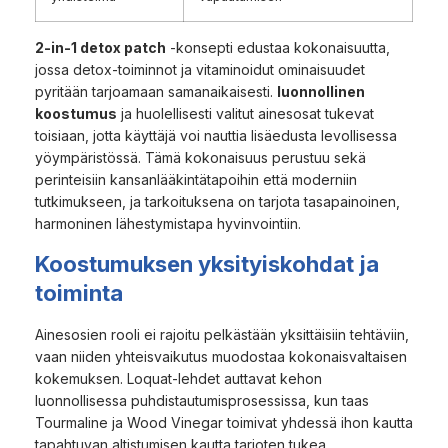
2-in-1 detox patch
-konsepti edustaa kokonaisuutta,
jossa detox-toiminnot ja vitaminoidut ominaisuudet
pyritään tarjoamaan samanaikaisesti.
luonnollinen
koostumus
ja huolellisesti valitut ainesosat tukevat
toisiaan, jotta käyttäjä voi nauttia lisäedusta levollisessa
yöympäristössä. Tämä kokonaisuus perustuu sekä
perinteisiin kansanlääkintätapoihin että moderniin
tutkimukseen, ja tarkoituksena on tarjota tasapainoinen,
harmoninen lähestymistapa hyvinvointiin.
Koostumuksen yksityiskohdat ja
toiminta
Ainesosien rooli ei rajoitu pelkästään yksittäisiin tehtäviin,
vaan niiden yhteisvaikutus muodostaa kokonaisvaltaisen
kokemuksen. Loquat-lehdet auttavat kehon
luonnollisessa puhdistautumisprosessissa, kun taas
Tourmaline ja Wood Vinegar toimivat yhdessä ihon kautta
tapahtuvan altistumisen kautta tarjoten tukea