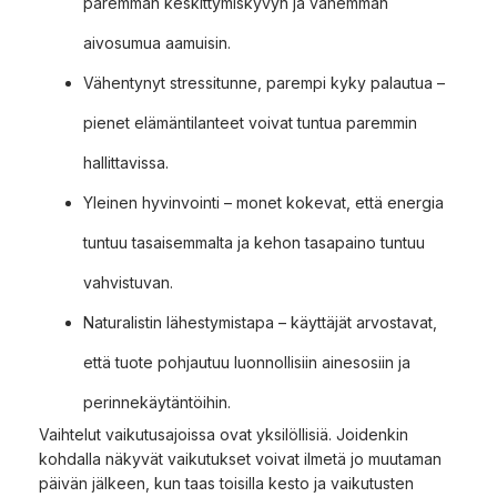
paremman keskittymiskyvyn ja vähemmän
aivosumua aamuisin.
Vähentynyt stressitunne, parempi kyky palautua –
pienet elämäntilanteet voivat tuntua paremmin
hallittavissa.
Yleinen hyvinvointi – monet kokevat, että energia
tuntuu tasaisemmalta ja kehon tasapaino tuntuu
vahvistuvan.
Naturalistin lähestymistapa – käyttäjät arvostavat,
että tuote pohjautuu luonnollisiin ainesosiin ja
perinnekäytäntöihin.
Vaihtelut vaikutusajoissa ovat yksilöllisiä. Joidenkin
kohdalla näkyvät vaikutukset voivat ilmetä jo muutaman
päivän jälkeen, kun taas toisilla kesto ja vaikutusten