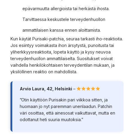
epävarmuutta allergioista tai herkästä ihosta.
Tarvittaessa keskustele terveydenhuollon
ammattilaisen kanssa ennen aloittamista.
Kun käytät Purisaki-patchia, seuraa tarkasti iho-reaktioita.
Jos esiintyy voimakasta ihon ärsytystä, punoitusta tai
yliherkkyysreaktioita, lopeta käyttö ja kysy neuvoa
terveydenhuollon ammattilaiselta. Suositukset voivat
vaihdella henkilökohtaisen terveydentilan mukaan, ja
yksilöllinen reaktio on mahdollista.
Arvio Laura, 42, Helsinki
–
”Otin käyttöön Purisakin pari viikkoa sitten, ja
huomaan jo nyt paremman unenlaadun. Patchin
väri osoittaa, että ainesosat vaikuttavat, mutta en
odottanut heti suuria muutoksia.”