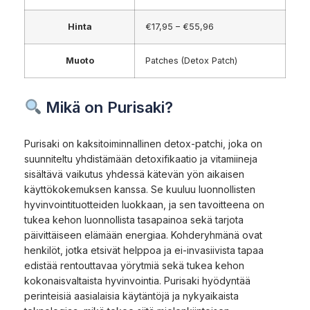
Hinta
€17,95 – €55,96
Muoto
Patches (Detox Patch)
Mikä on Purisaki?
Purisaki on kaksitoiminnallinen detox-patchi, joka on
suunniteltu yhdistämään detoxifikaatio ja vitamiineja
sisältävä vaikutus yhdessä kätevän yön aikaisen
käyttökokemuksen kanssa. Se kuuluu luonnollisten
hyvinvointituotteiden luokkaan, ja sen tavoitteena on
tukea kehon luonnollista tasapainoa sekä tarjota
päivittäiseen elämään energiaa. Kohderyhmänä ovat
henkilöt, jotka etsivät helppoa ja ei-invasiivista tapaa
edistää rentouttavaa yörytmiä sekä tukea kehon
kokonaisvaltaista hyvinvointia. Purisaki hyödyntää
perinteisiä aasialaisia käytäntöjä ja nykyaikaista