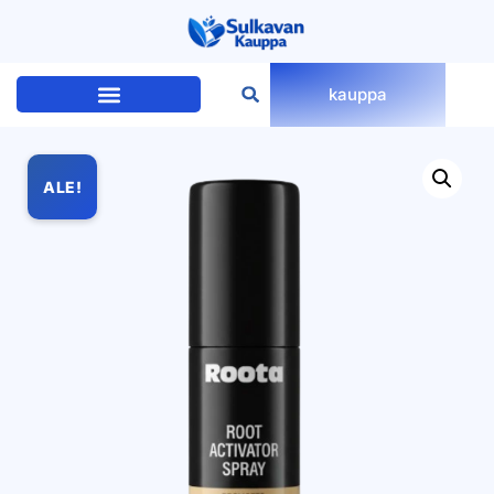
kauppa
ALE!