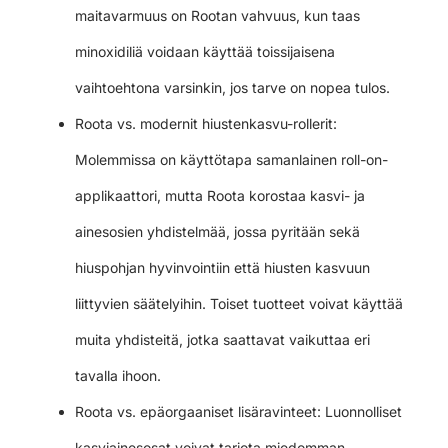
maitavarmuus on Rootan vahvuus, kun taas
minoxidiliä voidaan käyttää toissijaisena
vaihtoehtona varsinkin, jos tarve on nopea tulos.
Roota vs. modernit hiustenkasvu-rollerit:
Molemmissa on käyttötapa samanlainen roll-on-
applikaattori, mutta Roota korostaa kasvi- ja
ainesosien yhdistelmää, jossa pyritään sekä
hiuspohjan hyvinvointiin että hiusten kasvuun
liittyvien säätelyihin. Toiset tuotteet voivat käyttää
muita yhdisteitä, jotka saattavat vaikuttaa eri
tavalla ihoon.
Roota vs. epäorgaaniset lisäravinteet: Luonnolliset
kasviainesosat voivat tarjota miedomman