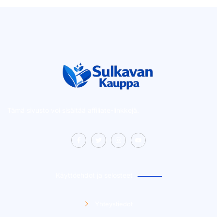
Tämä sivusto voi sisältää affiliate-linkkejä.
Käyttöehdot ja selosteet
Yhteystiedot