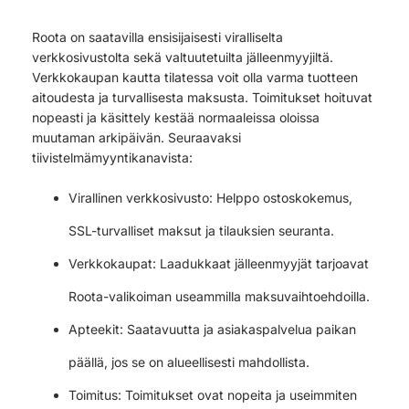
Roota on saatavilla ensisijaisesti viralliselta
verkkosivustolta sekä valtuutetuilta jälleenmyyjiltä.
Verkkokaupan kautta tilatessa voit olla varma tuotteen
aitoudesta ja turvallisesta maksusta. Toimitukset hoituvat
nopeasti ja käsittely kestää normaaleissa oloissa
muutaman arkipäivän. Seuraavaksi
tiivistelmämyyntikanavista:
Virallinen verkkosivusto: Helppo ostoskokemus,
SSL-turvalliset maksut ja tilauksien seuranta.
Verkkokaupat: Laadukkaat jälleenmyyjät tarjoavat
Roota-valikoiman useammilla maksuvaihtoehdoilla.
Apteekit: Saatavuutta ja asiakaspalvelua paikan
päällä, jos se on alueellisesti mahdollista.
Toimitus: Toimitukset ovat nopeita ja useimmiten