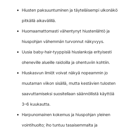
Hiusten paksuuntuminen ja täyteläisempi ulkonäkö
pitkällä aikavälillä.
Huomaamattomasti vähentynyt hiustenlähtö ja
hiuspohjan vähemmän turvonnut näkyvyys.
Uusia baby-hair-tyyppisiä hiuslankoja erityisesti
oheneville alueille raidoilla ja ohentuviin kohtiin.
Hiuskasvun ilmiöt voivat näkyä nopeammin jo
muutaman viikon sisällä, mutta kestävien tulosten
saavuttamiseksi suositellaan säännöllistä käyttöä
3–6 kuukautta.
Harpunomainen kokemus ja hiuspohjan yleinen
vointihuolto; iho tuntuu tasaisemmalta ja