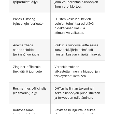
(piparminttuöljy)
joka voi parantaa hiuspohjan
ihon verenkiertoa.
Panax Ginseng
Hiusten kasvua tukevien
(ginsengin juuriuute)
solujen toimintaa edistävä
bioaktiivinen kasvua
stimuloiva vaikutus.
Anemarrhena
Vaikutus vuorovaikutteisessa
asphodeloides
kasvutekijäjärjestelmässä
(jurinaa) juuriuute
hiusten kasvun ylläpitämiseksi.
Zingiber officinale
Verenkierroksen
(inkivääri) juuriuute
vilkastuttaminen ja hiuspohjan
terveyden tukeminen.
Rosmarinus officinalis
DHT:n hallinnan tukeminen
(rosmariini) öljy
sekä hiuspohjan puhdistuksen
ja terveyden edistäminen.
Rohtosesame
Ravitsee hiusjuurta ja tukee