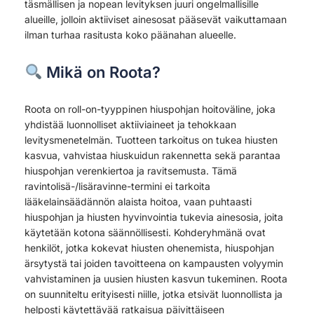
täsmällisen ja nopean levityksen juuri ongelmallisille
alueille, jolloin aktiiviset ainesosat pääsevät vaikuttamaan
ilman turhaa rasitusta koko päänahan alueelle.
Mikä on Roota?
Roota on roll-on-tyyppinen hiuspohjan hoitoväline, joka
yhdistää luonnolliset aktiiviaineet ja tehokkaan
levitysmenetelmän. Tuotteen tarkoitus on tukea hiusten
kasvua, vahvistaa hiuskuidun rakennetta sekä parantaa
hiuspohjan verenkiertoa ja ravitsemusta. Tämä
ravintolisä-/lisäravinne-termini ei tarkoita
lääkelainsäädännön alaista hoitoa, vaan puhtaasti
hiuspohjan ja hiusten hyvinvointia tukevia ainesosia, joita
käytetään kotona säännöllisesti. Kohderyhmänä ovat
henkilöt, jotka kokevat hiusten ohenemista, hiuspohjan
ärsytystä tai joiden tavoitteena on kampausten volyymin
vahvistaminen ja uusien hiusten kasvun tukeminen. Roota
on suunniteltu erityisesti niille, jotka etsivät luonnollista ja
helposti käytettävää ratkaisua päivittäiseen