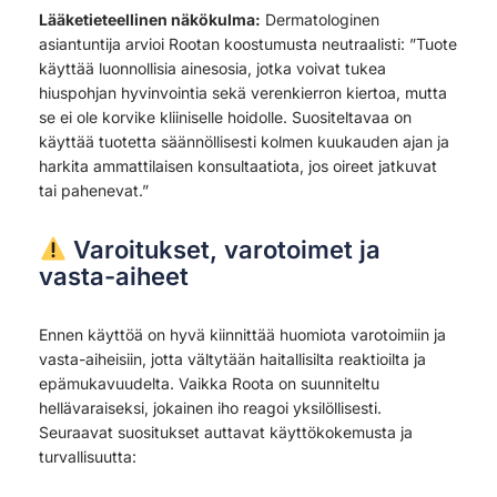
Lääketieteellinen näkökulma:
Dermatologinen
asiantuntija arvioi Rootan koostumusta neutraalisti: ”Tuote
käyttää luonnollisia ainesosia, jotka voivat tukea
hiuspohjan hyvinvointia sekä verenkierron kiertoa, mutta
se ei ole korvike kliiniselle hoidolle. Suositeltavaa on
käyttää tuotetta säännöllisesti kolmen kuukauden ajan ja
harkita ammattilaisen konsultaatiota, jos oireet jatkuvat
tai pahenevat.”
Varoitukset, varotoimet ja
vasta-aiheet
Ennen käyttöä on hyvä kiinnittää huomiota varotoimiin ja
vasta-aiheisiin, jotta vältytään haitallisilta reaktioilta ja
epämukavuudelta. Vaikka Roota on suunniteltu
hellävaraiseksi, jokainen iho reagoi yksilöllisesti.
Seuraavat suositukset auttavat käyttökokemusta ja
turvallisuutta: