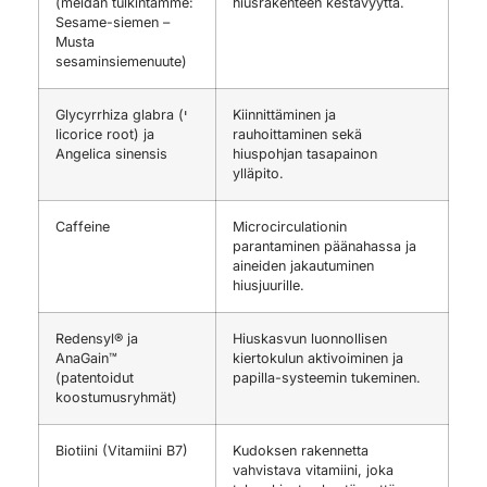
(meidän tulkintamme:
hiusrakenteen kestävyyttä.
Sesame-siemen –
Musta
sesaminsiemenuute)
Glycyrrhiza glabra (י
Kiinnittäminen ja
licorice root) ja
rauhoittaminen sekä
Angelica sinensis
hiuspohjan tasapainon
ylläpito.
Caffeine
Microcirculationin
parantaminen päänahassa ja
aineiden jakautuminen
hiusjuurille.
Redensyl® ja
Hiuskasvun luonnollisen
AnaGain™
kiertokulun aktivoiminen ja
(patentoidut
papilla-systeemin tukeminen.
koostumusryhmät)
Biotiini (Vitamiini B7)
Kudoksen rakennetta
vahvistava vitamiini, joka