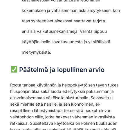
kokemuksen ja vähäisemmän riski ärsytykseen, kun
taas synteettiset ainesosat saattavat tarjota
erilaisia vaikutusmekanismeja. Valinta riippuu
käyttäjän iholle soveltuvuudesta ja yksilöllisistä
mieltymyksistä.
Päätelmä ja lopullinen arvio
Roota tarjoaa käytännön ja helppokäyttöisen tavan tukea
hiuspohjan tilaa sekä luoda edellytyksiä paksumman ja
elinvoimaisemman näköiselle hiusturmalle. Se soveltuu
sekä miehille että naisille, ja sen luonnollinen, ei-
reseptillinen lähestymistapa tekee siitä houkuttelevan
vaihtoehdon niille, jotka hakevat vähemmän invasiivista
ratkaisua. Suositeltava käyttöaika on kolmen kuukauden
jakso, jonka aikana useimmat käyttäjät kokevat näkyviä