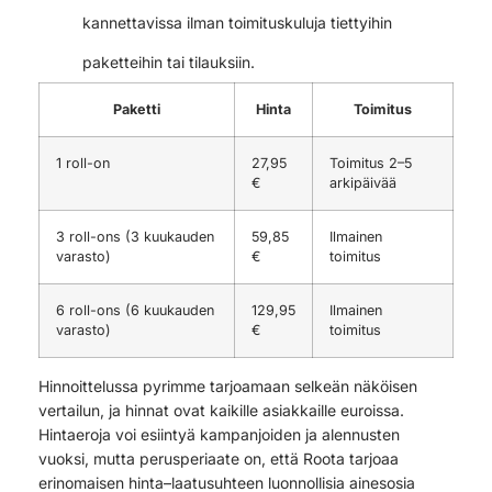
kannettavissa ilman toimituskuluja tiettyihin
paketteihin tai tilauksiin.
Paketti
Hinta
Toimitus
1 roll-on
27,95
Toimitus 2–5
€
arkipäivää
3 roll-ons (3 kuukauden
59,85
Ilmainen
varasto)
€
toimitus
6 roll-ons (6 kuukauden
129,95
Ilmainen
varasto)
€
toimitus
Hinnoittelussa pyrimme tarjoamaan selkeän näköisen
vertailun, ja hinnat ovat kaikille asiakkaille euroissa.
Hintaeroja voi esiintyä kampanjoiden ja alennusten
vuoksi, mutta perusperiaate on, että Roota tarjoaa
erinomaisen hinta–laatusuhteen luonnollisia ainesosia