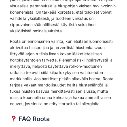
visuaalisia parannuksia ja hiuspohjan yleisen hyvinvoinnin
kohenemista. On tärkeää korostaa, että tulokset voivat
vaihdella yksilöllisesti, ja tuotteen vaikutus on
riippuvainen säännöllisestä käytöstä sekä ihon
yksilöllisistä ominaisuuksista.
Roota on erinomainen valinta, kun etsitään luonnollisesti
aktivoitua hiuspohjaa ja terveellistä hiustenkasvuun
liittyvää arjen rutiinia ilman kovan lääketieteellisen
hoitokäytäntöjen tarvetta. Pienempi riski ihoärsytystä ja
miellyttävä, helposti käytettävä roll-on-muotoinen
ratkaisu tekevät siitä kilpailukykyisen vaihtoehdon
markkinoilla. Jos harkitset pitkän aikavälin hoitoa, Roota
tarjoaa vakaat mahdollisuudet hallita hiustenlähtöä ja
tukea hiusten kasvua merkittävästi sen alussa, mutta
muista kuunnella omaa kehoasi ja hakea ammattilaisen
neuvot, jos sinulla on erityistarpeita tai allergioita.
FAQ Roota