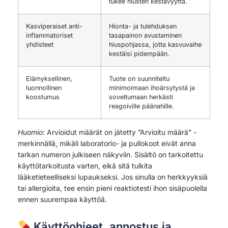
tukee hiusten kestävyyttä.
Kasviperaiset anti-
Hionta- ja tulehduksen
inflammatoriset
tasapainon avustaminen
yhdisteet
hiuspohjassa, jotta kasvuvaihe
kestäisi pidempään.
Elämyksellinen,
Tuote on suunniteltu
luonnollinen
minimoimaan ihoärsytystä ja
koostumus
soveltumaan herkästi
reagoiville päänahille.
Huomio:
Arvioidut määrät on jätetty ”Arvioitu määrä” -
merkinnällä, mikäli laboratorio- ja pullokoot eivät anna
tarkan numeron julkiseen näkyviin. Sisältö on tarkoitettu
käyttötarkoitusta varten, eikä sitä tulkita
lääketieteelliseksi lupaukseksi. Jos sinulla on herkkyyksiä
tai allergioita, tee ensin pieni reaktiotesti ihon sisäpuolella
ennen suurempaa käyttöä.
Käyttöohjeet, annostus ja