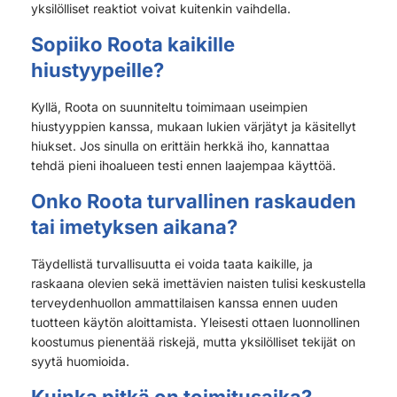
yksilölliset reaktiot voivat kuitenkin vaihdella.
Sopiiko Roota kaikille
hiustyypeille?
Kyllä, Roota on suunniteltu toimimaan useimpien
hiustyyppien kanssa, mukaan lukien värjätyt ja käsitellyt
hiukset. Jos sinulla on erittäin herkkä iho, kannattaa
tehdä pieni ihoalueen testi ennen laajempaa käyttöä.
Onko Roota turvallinen raskauden
tai imetyksen aikana?
Täydellistä turvallisuutta ei voida taata kaikille, ja
raskaana olevien sekä imettävien naisten tulisi keskustella
terveydenhuollon ammattilaisen kanssa ennen uuden
tuotteen käytön aloittamista. Yleisesti ottaen luonnollinen
koostumus pienentää riskejä, mutta yksilölliset tekijät on
syytä huomioida.
Kuinka pitkä on toimitusaika?