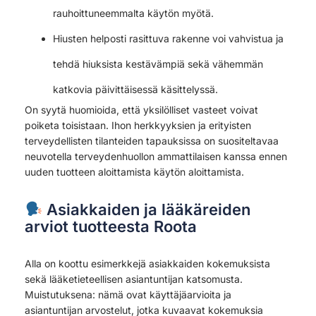
rauhoittuneemmalta käytön myötä.
Hiusten helposti rasittuva rakenne voi vahvistua ja
tehdä hiuksista kestävämpiä sekä vähemmän
katkovia päivittäisessä käsittelyssä.
On syytä huomioida, että yksilölliset vasteet voivat
poiketa toisistaan. Ihon herkkyyksien ja erityisten
terveydellisten tilanteiden tapauksissa on suositeltavaa
neuvotella terveydenhuollon ammattilaisen kanssa ennen
uuden tuotteen aloittamista käytön aloittamista.
Asiakkaiden ja lääkäreiden
arviot tuotteesta Roota
Alla on koottu esimerkkejä asiakkaiden kokemuksista
sekä lääketieteellisen asiantuntijan katsomusta.
Muistutuksena: nämä ovat käyttäjäarvioita ja
asiantuntijan arvostelut, jotka kuvaavat kokemuksia