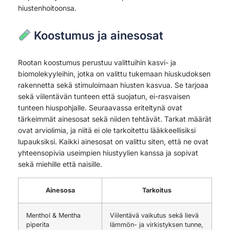
hiustenhoitoonsa.
Koostumus ja ainesosat
Rootan koostumus perustuu valittuihin kasvi- ja
biomolekyyleihin, jotka on valittu tukemaan hiuskudoksen
rakennetta sekä stimuloimaan hiusten kasvua. Se tarjoaa
sekä viilentävän tunteen että suojatun, ei-rasvaisen
tunteen hiuspohjalle. Seuraavassa eriteltynä ovat
tärkeimmät ainesosat sekä niiden tehtävät. Tarkat määrät
ovat arviolimia, ja niitä ei ole tarkoitettu lääkkeellisiksi
lupauksiksi. Kaikki ainesosat on valittu siten, että ne ovat
yhteensopivia useimpien hiustyylien kanssa ja sopivat
sekä miehille että naisille.
Ainesosa
Tarkoitus
Menthol & Mentha
Viilentävä vaikutus sekä lievä
piperita
lämmön- ja virkistyksen tunne,