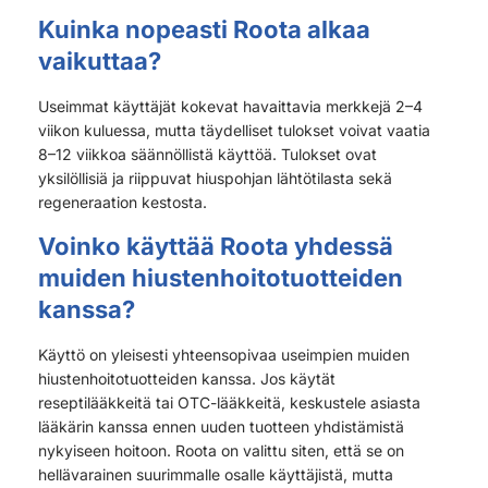
Kuinka nopeasti Roota alkaa
vaikuttaa?
Useimmat käyttäjät kokevat havaittavia merkkejä 2–4
viikon kuluessa, mutta täydelliset tulokset voivat vaatia
8–12 viikkoa säännöllistä käyttöä. Tulokset ovat
yksilöllisiä ja riippuvat hiuspohjan lähtötilasta sekä
regeneraation kestosta.
Voinko käyttää Roota yhdessä
muiden hiustenhoitotuotteiden
kanssa?
Käyttö on yleisesti yhteensopivaa useimpien muiden
hiustenhoitotuotteiden kanssa. Jos käytät
reseptilääkkeitä tai OTC-lääkkeitä, keskustele asiasta
lääkärin kanssa ennen uuden tuotteen yhdistämistä
nykyiseen hoitoon. Roota on valittu siten, että se on
hellävarainen suurimmalle osalle käyttäjistä, mutta