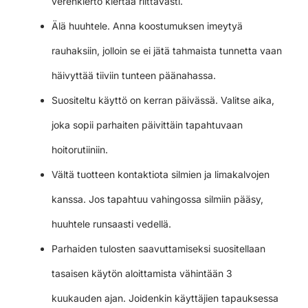
verenkierto kiertää riittävästi.
Älä huuhtele. Anna koostumuksen imeytyä
rauhaksiin, jolloin se ei jätä tahmaista tunnetta vaan
häivyttää tiiviin tunteen päänahassa.
Suositeltu käyttö on kerran päivässä. Valitse aika,
joka sopii parhaiten päivittäin tapahtuvaan
hoitorutiiniin.
Vältä tuotteen kontaktiota silmien ja limakalvojen
kanssa. Jos tapahtuu vahingossa silmiin pääsy,
huuhtele runsaasti vedellä.
Parhaiden tulosten saavuttamiseksi suositellaan
tasaisen käytön aloittamista vähintään 3
kuukauden ajan. Joidenkin käyttäjien tapauksessa