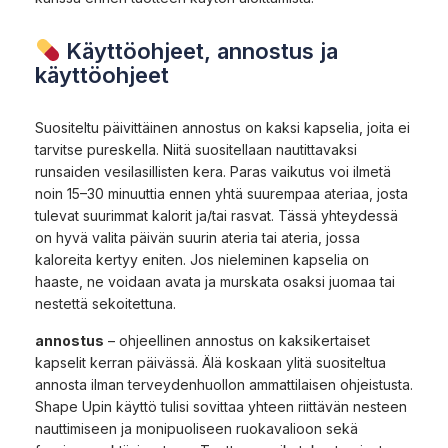
Käyttöohjeet, annostus ja
käyttöohjeet
Suositeltu päivittäinen annostus on kaksi kapselia, joita ei
tarvitse pureskella. Niitä suositellaan nautittavaksi
runsaiden vesilasillisten kera. Paras vaikutus voi ilmetä
noin 15–30 minuuttia ennen yhtä suurempaa ateriaa, josta
tulevat suurimmat kalorit ja/tai rasvat. Tässä yhteydessä
on hyvä valita päivän suurin ateria tai ateria, jossa
kaloreita kertyy eniten. Jos nieleminen kapselia on
haaste, ne voidaan avata ja murskata osaksi juomaa tai
nestettä sekoitettuna.
annostus
– ohjeellinen annostus on kaksikertaiset
kapselit kerran päivässä. Älä koskaan ylitä suositeltua
annosta ilman terveydenhuollon ammattilaisen ohjeistusta.
Shape Upin käyttö tulisi sovittaa yhteen riittävän nesteen
nauttimiseen ja monipuoliseen ruokavalioon sekä