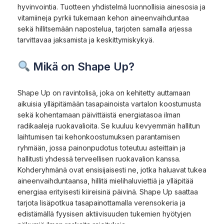
hyvinvointia. Tuotteen yhdistelmä luonnollisia ainesosia ja
vitamiineja pyrkii tukemaan kehon aineenvaihduntaa
sekä hillitsemään napostelua, tarjoten samalla arjessa
tarvittavaa jaksamista ja keskittymiskykyä.
Mikä on Shape Up?
Shape Up on ravintolisä, joka on kehitetty auttamaan
aikuisia ylläpitämään tasapainoista vartalon koostumusta
sekä kohentamaan päivittäistä energiatasoa ilman
radikaaleja ruokavalioita. Se kuuluu kevyemmän hallitun
laihtumisen tai kehonkoostumuksen parantamisen
ryhmään, jossa painonpudotus toteutuu asteittain ja
hallitusti yhdessä terveellisen ruokavalion kanssa.
Kohderyhmänä ovat ensisijaisesti ne, jotka haluavat tukea
aineenvaihduntaansa, hillitä mielihaluviettiä ja ylläpitää
energiaa erityisesti kiireisinä päivinä. Shape Up saattaa
tarjota lisäpotkua tasapainottamalla verensokeria ja
edistämällä fyysisen aktiivisuuden tukemien hyötyjen