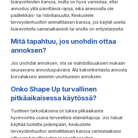
lisäravinteiden kanssa, mutta on hyvä varmistaa, ettei
annostus ylitä päivittäisiä rajoja, eikä ainesosilla ole
päällekkäis- tai ristiriitaisuutta. Keskustele
terveydenhuollon ammattilaisen kanssa, jos käytät useita
lisäravinteita samanaikaisesti tai sinulla on erityistarpeita.
Mitä tapahtuu, jos unohdin ottaa
annoksen?
Jos unohdat annoksen, ota se mahdollisuuksien mukaan
seuraavana annostuspäivänä. Älä kaksinkertaista annosta
korvataksesi aiemmin unohtuneen annoksen.
Onko Shape Up turvallinen
pitkäaikaisessa käytössä?
Tuotteen tarkoituksena on tukea pitkäaikaista
hyvinvointia osana terveellisiä elämäntapoja. Jos haluat
käyttää tuotetta pidempään, keskustele
terveydenhuollon ammattilaisen kanssa varmistaaksesi
jatkuvan turvallisuuden ja soveltuvuuden