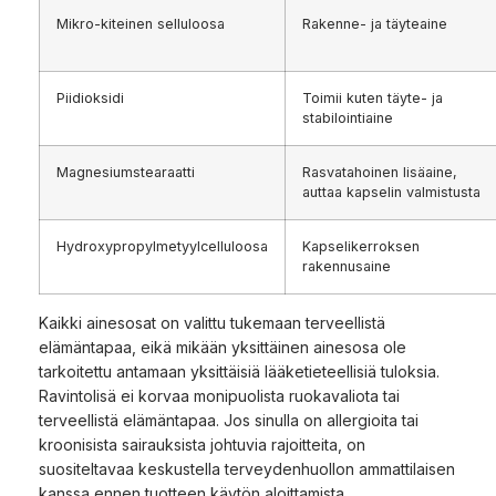
Mikro-kiteinen selluloosa
Rakenne- ja täyteaine
Piidioksidi
Toimii kuten täyte- ja
stabilointiaine
Magnesiumstearaatti
Rasvatahoinen lisäaine,
auttaa kapselin valmistusta
Hydroxypropylmetyylcelluloosa
Kapselikerroksen
rakennusaine
Kaikki ainesosat on valittu tukemaan terveellistä
elämäntapaa, eikä mikään yksittäinen ainesosa ole
tarkoitettu antamaan yksittäisiä lääketieteellisiä tuloksia.
Ravintolisä ei korvaa monipuolista ruokavaliota tai
terveellistä elämäntapaa. Jos sinulla on allergioita tai
kroonisista sairauksista johtuvia rajoitteita, on
suositeltavaa keskustella terveydenhuollon ammattilaisen
kanssa ennen tuotteen käytön aloittamista.