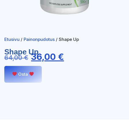
Etusivu
/
Painonpudotus
/ Shape Up
Shape Up
36,00
€
64,00
€
Osta