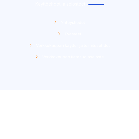
Käyttöehdot ja selosteet
Yhteystiedot
Evästeet
Verkkokaupan käyttö- ja toimitusehdot
Verkkokaupan tietosuojaseloste