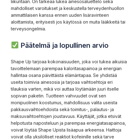
liikuntaan. On tärkeää lukea ainesosaluettelo sekä
mahdolliset varoitukset ja keskustella terveydenhuollon
ammattilaisen kanssa ennen uuden lisäravinteen
aloittamista, erityisesti jos käytössä on muita lääkkeitä tai
terveysongelmia.
Päätelmä ja lopullinen arvio
Shape Up tarjoaa kokonaisuuden, joka voi tukea aikuisia
tavoittelemaan parempaa kaloritasapainoa ja energian
hallintaa osana päivittäistä elämäntapaa. Se yhdistää
useita toimivia ainesosia ja tarjoaa vaihtoehtoja eri
tilauksia varten, mikä voi auttaa löytämään juuri itselle
sopivan paketin. Tuotteen vahvuudet ovat sen
monipuolinen koostumus, mahdollisuus valita useista
pakkausvaihtoehdoista sekä toimitus-, palautus- ja
maksuvaihtoehtojen joustavuus. Käyttäjät, jotka etsivät
helpotusta naposteluun ja parempaa energiatasapainoa,
voivat löytää Shape Upista lisäapua arkeensa. Haittoja
voivat olla yksilölliset reaktiot kofeiinille sekä tarve