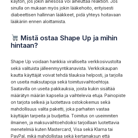
käytön, jos jokin ainesosa voi aiheuttaa reaktion. Jos
sinulla on mukaan myös jokin lääkehoito, erityisesti
diabeettisen hallinnan lääkkeet, pidä yhteys hoitavaan
lääkäriin ennen aloittamista.
Mistä ostaa Shape Up ja mihin
hintaan?
Shape Up voidaan hankkia viralliselta verkkosivustolta
sekä valituista jälleenmyyntikanavista. Verkkokaupan
kautta käyttäjät voivat tehdä tilauksia helposti, ja tarjolla
on useita maksutapoja sekä toimitusvaihtoehtoja.
Saatavilla on useita pakkauksia, joista kukin sisältää
määrätyn määrän kapselia ja vaihtelevia etuja. Painopiste
on tarjota selkeä ja luotettava ostokokemus sekä
mahdollisuus valita paketti, joka parhaiten vastaa
käyttäjän tarpeita ja budjettia. Toimitus on useimmiten
ilmainen, ja maksuvaihtoehdoiksi tarjoillaan luotettavia
menetelmiä kuten Mastercard, Visa sekä Klarna tai
PayPal, mikä mahdollistaa sekä kertamaksun että