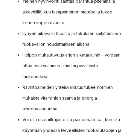
Yleinen hyvinvointi saattaa parantua pitemmällä
aikavälillä, kun tasapainoinen metabolia tukee
kehon sopeutuvuutta.
Lyhyen aikavälin huomio ja fokuksen säilyttäminen
ruokavalion noudattamisen aikana.
Helppo mukautuvuus arjen aikatauluihin – voidaan
ottaa osaksi aamurutiinia tai päivittäistä
taukohetkeä.
Ravintoaineiden yhteisvaikutus tukee normien
mukaista vitamiinien saantia ja energia-
aineenvaihduntaa.
Voi olla osa pitkäjänteistä painonhallintaa, kun sitä
käytetään yhdessä terveellisten ruokailutapojen ja