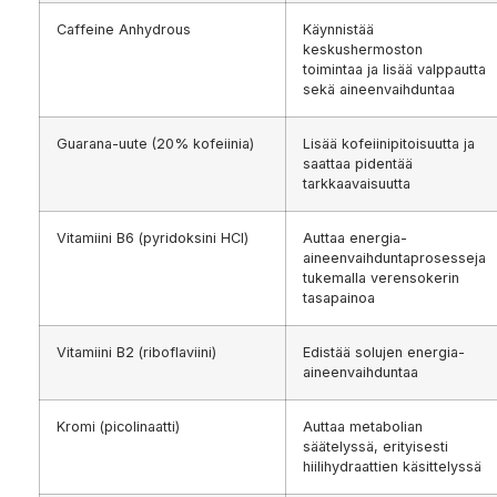
Caffeine Anhydrous
Käynnistää
keskushermoston
toimintaa ja lisää valppautta
sekä aineenvaihduntaa
Guarana-uute (20% kofeiinia)
Lisää kofeiinipitoisuutta ja
saattaa pidentää
tarkkaavaisuutta
Vitamiini B6 (pyridoksini HCl)
Auttaa energia-
aineenvaihduntaprosesseja
tukemalla verensokerin
tasapainoa
Vitamiini B2 (riboflaviini)
Edistää solujen energia-
aineenvaihduntaa
Kromi (picolinaatti)
Auttaa metabolian
säätelyssä, erityisesti
hiilihydraattien käsittelyssä