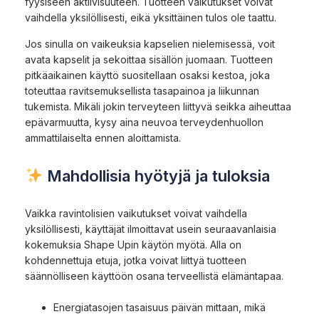
fyysiseen aktiivisuuteen. Tuotteen vaikutukset voivat
vaihdella yksilöllisesti, eikä yksittäinen tulos ole taattu.
Jos sinulla on vaikeuksia kapselien nielemisessä, voit
avata kapselit ja sekoittaa sisällön juomaan. Tuotteen
pitkäaikainen käyttö suositellaan osaksi kestoa, joka
toteuttaa ravitsemuksellista tasapainoa ja liikunnan
tukemista. Mikäli jokin terveyteen liittyvä seikka aiheuttaa
epävarmuutta, kysy aina neuvoa terveydenhuollon
ammattilaiselta ennen aloittamista.
Mahdollisia hyötyjä ja tuloksia
Vaikka ravintolisien vaikutukset voivat vaihdella
yksilöllisesti, käyttäjät ilmoittavat usein seuraavanlaisia
kokemuksia Shape Upin käytön myötä. Alla on
kohdennettuja etuja, jotka voivat liittyä tuotteen
säännölliseen käyttöön osana terveellistä elämäntapaa.
Energiatasojen tasaisuus päivän mittaan, mikä