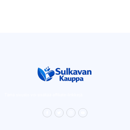
Tämä sivusto voi sisältää affiliate-linkkejä.