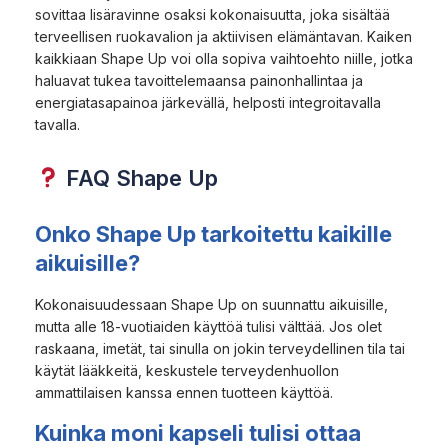
sovittaa lisäravinne osaksi kokonaisuutta, joka sisältää
terveellisen ruokavalion ja aktiivisen elämäntavan. Kaiken
kaikkiaan Shape Up voi olla sopiva vaihtoehto niille, jotka
haluavat tukea tavoittelemaansa painonhallintaa ja
energiatasapainoa järkevällä, helposti integroitavalla
tavalla.
FAQ Shape Up
Onko Shape Up tarkoitettu kaikille
aikuisille?
Kokonaisuudessaan Shape Up on suunnattu aikuisille,
mutta alle 18-vuotiaiden käyttöä tulisi välttää. Jos olet
raskaana, imetät, tai sinulla on jokin terveydellinen tila tai
käytät lääkkeitä, keskustele terveydenhuollon
ammattilaisen kanssa ennen tuotteen käyttöä.
Kuinka moni kapseli tulisi ottaa