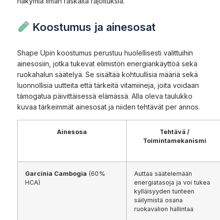
näkymiä ilman raskaita rajoituksia.
Koostumus ja ainesosat
Shape Upin koostumus perustuu huolellisesti valittuihin
ainesosiin, jotka tukevat elimistön energiankäyttöä sekä
ruokahalun säätelyä. Se sisältää kohtuullisia määriä sekä
luonnollisia uutteita että tärkeitä vitamiineja, joita voidaan
támogatua päivittäisessä elämässä. Alla oleva taulukko
kuvaa tärkeimmät ainesosat ja niiden tehtävät per annos.
Ainesosa
Tehtävä /
Toimintamekanismi
Garcinia Cambogia
(60%
Auttaa säätelemään
HCA)
energiatasoja ja voi tukea
kylläisyyden tunteen
säilymistä osana
ruokavalion hallintaa