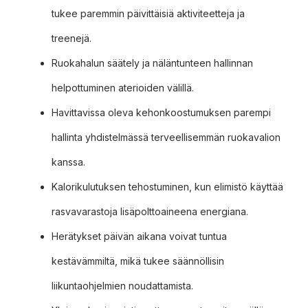
tukee paremmin päivittäisiä aktiviteetteja ja
treenejä.
Ruokahalun säätely ja näläntunteen hallinnan
helpottuminen aterioiden välillä.
Havittavissa oleva kehonkoostumuksen parempi
hallinta yhdistelmässä terveellisemmän ruokavalion
kanssa.
Kalorikulutuksen tehostuminen, kun elimistö käyttää
rasvavarastoja lisäpolttoaineena energiana.
Herätykset päivän aikana voivat tuntua
kestävämmiltä, mikä tukee säännöllisin
liikuntaohjelmien noudattamista.