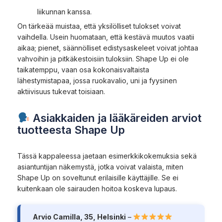
liikunnan kanssa.
On tärkeää muistaa, että yksilölliset tulokset voivat
vaihdella. Usein huomataan, että kestävä muutos vaatii
aikaa; pienet, säännölliset edistysaskeleet voivat johtaa
vahvoihin ja pitkäkestoisiin tuloksiin. Shape Up ei ole
taikatemppu, vaan osa kokonaisvaltaista
lähestymistapaa, jossa ruokavalio, uni ja fyysinen
aktiivisuus tukevat toisiaan.
Asiakkaiden ja lääkäreiden arviot
tuotteesta Shape Up
Tässä kappaleessa jaetaan esimerkkikokemuksia sekä
asiantuntijan näkemystä, jotka voivat valaista, miten
Shape Up on soveltunut erilaisille käyttäjille. Se ei
kuitenkaan ole sairauden hoitoa koskeva lupaus.
Arvio Camilla, 35, Helsinki
–