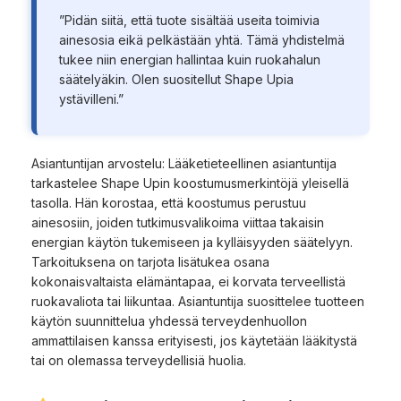
”Pidän siitä, että tuote sisältää useita toimivia
ainesosia eikä pelkästään yhtä. Tämä yhdistelmä
tukee niin energian hallintaa kuin ruokahalun
säätelyäkin. Olen suositellut Shape Upia
ystävilleni.”
Asiantuntijan arvostelu: Lääketieteellinen asiantuntija
tarkastelee Shape Upin koostumusmerkintöjä yleisellä
tasolla. Hän korostaa, että koostumus perustuu
ainesosiin, joiden tutkimusvalikoima viittaa takaisin
energian käytön tukemiseen ja kylläisyyden säätelyyn.
Tarkoituksena on tarjota lisätukea osana
kokonaisvaltaista elämäntapaa, ei korvata terveellistä
ruokavaliota tai liikuntaa. Asiantuntija suosittelee tuotteen
käytön suunnittelua yhdessä terveydenhuollon
ammattilaisen kanssa erityisesti, jos käytetään lääkitystä
tai on olemassa terveydellisiä huolia.