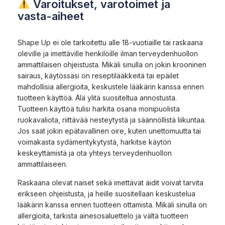
Varoitukset, varotoimet ja
vasta-aiheet
Shape Up ei ole tarkoitettu alle 18-vuotiaille tai raskaana
oleville ja imettäville henkilöille ilman terveydenhuollon
ammattilaisen ohjeistusta. Mikäli sinulla on jokin krooninen
sairaus, käytössäsi on reseptilääkkeitä tai epäilet
mahdollisia allergioita, keskustele lääkärin kanssa ennen
tuotteen käyttöä. Älä ylitä suositeltua annostusta.
Tuotteen käyttöä tulisi harkita osana monipuolista
ruokavaliota, riittävää nesteytystä ja säännöllistä liikuntaa.
Jos saat jokin epätavallinen oire, kuten unettomuutta tai
voimakasta sydämentykytystä, harkitse käytön
keskeyttämistä ja ota yhteys terveydenhuollon
ammattilaiseen.
Raskaana olevat naiset sekä imettävät äidit voivat tarvita
erikseen ohjeistusta, ja heille suositellaan keskustelua
lääkärin kanssa ennen tuotteen ottamista. Mikäli sinulla on
allergioita, tarkista ainesosaluettelo ja vältä tuotteen