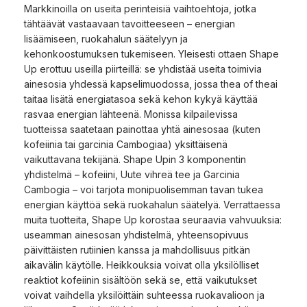
Markkinoilla on useita perinteisiä vaihtoehtoja, jotka
tähtäävät vastaavaan tavoitteeseen – energian
lisäämiseen, ruokahalun säätelyyn ja
kehonkoostumuksen tukemiseen. Yleisesti ottaen Shape
Up erottuu useilla piirteillä: se yhdistää useita toimivia
ainesosia yhdessä kapselimuodossa, jossa thea of theai
taitaa lisätä energiatasoa sekä kehon kykyä käyttää
rasvaa energian lähteenä. Monissa kilpailevissa
tuotteissa saatetaan painottaa yhtä ainesosaa (kuten
kofeiinia tai garcinia Cambogiaa) yksittäisenä
vaikuttavana tekijänä. Shape Upin 3 komponentin
yhdistelmä – kofeiini, Uute vihreä tee ja Garcinia
Cambogia – voi tarjota monipuolisemman tavan tukea
energian käyttöä sekä ruokahalun säätelyä. Verrattaessa
muita tuotteita, Shape Up korostaa seuraavia vahvuuksia:
useamman ainesosan yhdistelmä, yhteensopivuus
päivittäisten rutiinien kanssa ja mahdollisuus pitkän
aikavälin käytölle. Heikkouksia voivat olla yksilölliset
reaktiot kofeiinin sisältöön sekä se, että vaikutukset
voivat vaihdella yksilöittäin suhteessa ruokavalioon ja