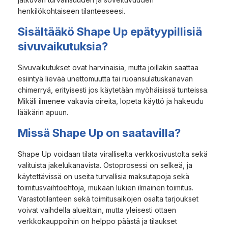
henkilökohtaiseen tilanteeseesi.
Sisältääkö Shape Up epätyypillisiä
sivuvaikutuksia?
Sivuvaikutukset ovat harvinaisia, mutta joillakin saattaa
esiintyä lievää unettomuutta tai ruoansulatuskanavan
chimerryä, erityisesti jos käytetään myöhäisissä tunteissa.
Mikäli ilmenee vakavia oireita, lopeta käyttö ja hakeudu
lääkärin apuun.
Missä Shape Up on saatavilla?
Shape Up voidaan tilata viralliselta verkkosivustolta sekä
valituista jakelukanavista. Ostoprosessi on selkeä, ja
käytettävissä on useita turvallisia maksutapoja sekä
toimitusvaihtoehtoja, mukaan lukien ilmainen toimitus.
Varastotilanteen sekä toimitusaikojen osalta tarjoukset
voivat vaihdella alueittain, mutta yleisesti ottaen
verkkokauppoihin on helppo päästä ja tilaukset