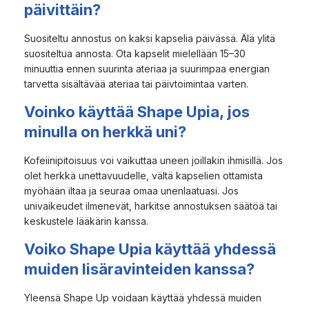
päivittäin?
Suositeltu annostus on kaksi kapselia päivässä. Älä ylitä
suositeltua annosta. Ota kapselit mielellään 15–30
minuuttia ennen suurinta ateriaa ja suurimpaa energian
tarvetta sisältävää ateriaa tai päivtoimintaa varten.
Voinko käyttää Shape Upia, jos
minulla on herkkä uni?
Kofeiinipitoisuus voi vaikuttaa uneen joillakin ihmisillä. Jos
olet herkkä unettavuudelle, vältä kapselien ottamista
myöhään iltaa ja seuraa omaa unenlaatuasi. Jos
univaikeudet ilmenevät, harkitse annostuksen säätöä tai
keskustele lääkärin kanssa.
Voiko Shape Upia käyttää yhdessä
muiden lisäravinteiden kanssa?
Yleensä Shape Up voidaan käyttää yhdessä muiden