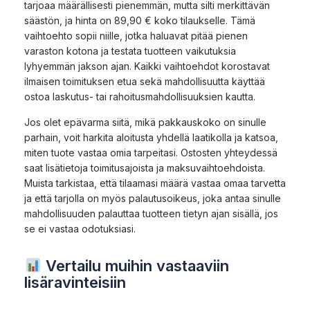
tarjoaa määrällisesti pienemmän, mutta silti merkittävän
säästön, ja hinta on 89,90 € koko tilaukselle. Tämä
vaihtoehto sopii niille, jotka haluavat pitää pienen
varaston kotona ja testata tuotteen vaikutuksia
lyhyemmän jakson ajan. Kaikki vaihtoehdot korostavat
ilmaisen toimituksen etua sekä mahdollisuutta käyttää
ostoa laskutus- tai rahoitusmahdollisuuksien kautta.
Jos olet epävarma siitä, mikä pakkauskoko on sinulle
parhain, voit harkita aloitusta yhdellä laatikolla ja katsoa,
miten tuote vastaa omia tarpeitasi. Ostosten yhteydessä
saat lisätietoja toimitusajoista ja maksuvaihtoehdoista.
Muista tarkistaa, että tilaamasi määrä vastaa omaa tarvetta
ja että tarjolla on myös palautusoikeus, joka antaa sinulle
mahdollisuuden palauttaa tuotteen tietyn ajan sisällä, jos
se ei vastaa odotuksiasi.
Vertailu muihin vastaaviin
lisäravinteisiin