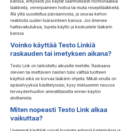
kanssa, erityisesti jos käytät säännöllisesti hormonaalisia
lääkkeitä, verenpaineen hoitoa tai muita reseptilääkkeitä.
Älä ylitä suositeltua päiväannosta, ja seuraa kehon
reaktioita uuden lisäravinteen kanssa. Jos ilmenee
haittavaikutuksia, lopeta käyttö ja keskustele lääkärin
kanssa.
Voinko käyttää Testo Linkiä
raskauden tai imetyksen aikana?
Testo Link on tarkoitettu aikuisille miehille. Raskaana
olevien tai imettävien naisten tulisi välttää tuotteen
käyttöä eikä se korvaa lääkärin ohjeita. Mikäli sinulla on
epäselvyyksiä käsittelyssäsi, kysy mieluummin neuvoa
terveydenhuollon ammattilaiselta ennen käytön
aloittamista.
Miten nopeasti Testo Link alkaa
vaikuttaa?
Useimmat käyttäjät voivat huomata erityisiä tuntemuksia ja