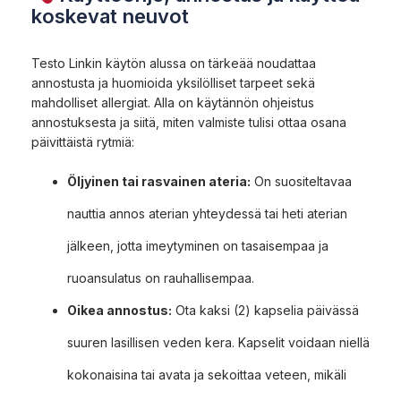
koskevat neuvot
Testo Linkin käytön alussa on tärkeää noudattaa
annostusta ja huomioida yksilölliset tarpeet sekä
mahdolliset allergiat. Alla on käytännön ohjeistus
annostuksesta ja siitä, miten valmiste tulisi ottaa osana
päivittäistä rytmiä:
Öljyinen tai rasvainen ateria:
On suositeltavaa
nauttia annos aterian yhteydessä tai heti aterian
jälkeen, jotta imeytyminen on tasaisempaa ja
ruoansulatus on rauhallisempaa.
Oikea annostus:
Ota kaksi (2) kapselia päivässä
suuren lasillisen veden kera. Kapselit voidaan niellä
kokonaisina tai avata ja sekoittaa veteen, mikäli