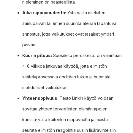
nieleminen on haasteellista.
Aika riippuvuudesta:
Yritä valita mieluiten
aamupäivän tai ennen suurinta ateriaa tapahtuva
annostus, jotta vaikutukset ovat tasaiset ympäri
päivää.
Kuurin pituus:
Suositeltu peruskesto on vähintään
4–6 viikkoa jatkuvaa käyttöä, jotta elimistön
säätelyprosesseja ehditään tukea ja huomata
mahdolliset vaikutukset.
Yhteensopivuus:
Testo Linkin käyttö voidaan
sovittaa yhteen terveellisten elämäntapojen
kanssa; vältä kuitenkin riippuvuutta ja muista
seurata elimistön reagointia uusiin lisäravinteisiin.