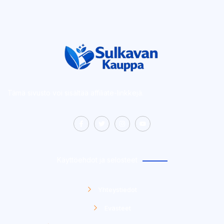
Tämä sivusto voi sisältää affiliate-linkkejä.
Käyttöehdot ja selosteet
Yhteystiedot
Evästeet