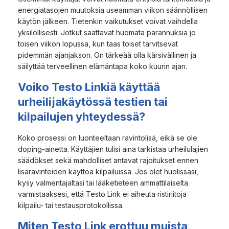
energiatasojen muutoksia useamman viikon säännöllisen
käytön jälkeen. Tietenkin vaikutukset voivat vaihdella
yksilöllisesti. Jotkut saattavat huomata parannuksia jo
toisen viikon lopussa, kun taas toiset tarvitsevat
pidemmän ajanjakson. On tärkeää olla kärsivällinen ja
säilyttää terveellinen elämäntapa koko kuurin ajan.
Voiko Testo Linkiä käyttää
urheilijakäytössä testien tai
kilpailujen yhteydessä?
Koko prosessi on luonteeltaan ravintolisä, eikä se ole
doping-ainetta. Käyttäjien tulisi aina tarkistaa urheilulajien
säädökset sekä mahdolliset antavat rajoitukset ennen
lisäravinteiden käyttöä kilpailuissa. Jos olet huolissasi,
kysy valmentajaltasi tai lääketieteen ammattilaiselta
varmistaaksesi, että Testo Link ei aiheuta ristiriitoja
kilpailu- tai testausprotokollissa.
Miten Testo Link erottuu muista