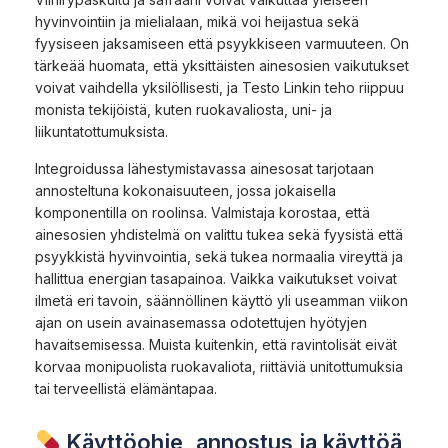
hyvinvointiin ja mielialaan, mikä voi heijastua sekä
fyysiseen jaksamiseen että psyykkiseen varmuuteen. On
tärkeää huomata, että yksittäisten ainesosien vaikutukset
voivat vaihdella yksilöllisesti, ja Testo Linkin teho riippuu
monista tekijöistä, kuten ruokavaliosta, uni- ja
liikuntatottumuksista.
Integroidussa lähestymistavassa ainesosat tarjotaan
annosteltuna kokonaisuuteen, jossa jokaisella
komponentilla on roolinsa. Valmistaja korostaa, että
ainesosien yhdistelmä on valittu tukea sekä fyysistä että
psyykkistä hyvinvointia, sekä tukea normaalia vireyttä ja
hallittua energian tasapainoa. Vaikka vaikutukset voivat
ilmetä eri tavoin, säännöllinen käyttö yli useamman viikon
ajan on usein avainasemassa odotettujen hyötyjen
havaitsemisessa. Muista kuitenkin, että ravintolisät eivät
korvaa monipuolista ruokavaliota, riittäviä unitottumuksia
tai terveellistä elämäntapaa.
Käyttöohje, annostus ja käyttöä