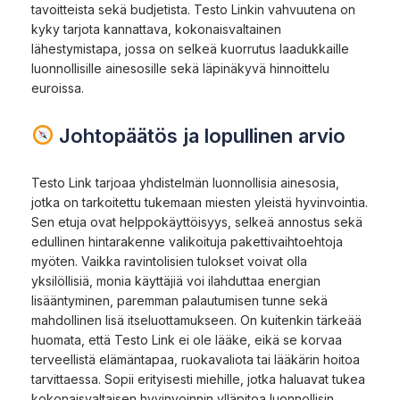
tavoitteista sekä budjetista. Testo Linkin vahvuutena on
kyky tarjota kannattava, kokonaisvaltainen
lähestymistapa, jossa on selkeä kuorrutus laadukkaille
luonnollisille ainesosille sekä läpinäkyvä hinnoittelu
euroissa.
Johtopäätös ja lopullinen arvio
Testo Link tarjoaa yhdistelmän luonnollisia ainesosia,
jotka on tarkoitettu tukemaan miesten yleistä hyvinvointia.
Sen etuja ovat helppokäyttöisyys, selkeä annostus sekä
edullinen hintarakenne valikoituja pakettivaihtoehtoja
myöten. Vaikka ravintolisien tulokset voivat olla
yksilöllisiä, monia käyttäjiä voi ilahduttaa energian
lisääntyminen, paremman palautumisen tunne sekä
mahdollinen lisä itseluottamukseen. On kuitenkin tärkeää
huomata, että Testo Link ei ole lääke, eikä se korvaa
terveellistä elämäntapaa, ruokavaliota tai lääkärin hoitoa
tarvittaessa. Sopii erityisesti miehille, jotka haluavat tukea
kokonaisvaltaisen hyvinvoinnin ylläpitoa luonnollisin