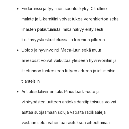
Enduranssi ja fyysinen suorituskyky: Citrulline
malate ja L-karnitiini voivat tukea verenkiertoa sekä
lihasten palautumista, mikä näkyy erityisesti
kestävyyskeskusteluissa ja treenien jälkeen.
Libido ja hyvinvointi: Maca-juuri sekä muut
ainesosat voivat vaikuttaa yleiseen hyvinvointiin ja
itsetunnon tunteeseen liittyen arkeen ja intiimeihin
tilanteisiin.
Antioksidatiivinen tuki: Pinus bark -uute ja
viinirypästen uutteen antioksidanttipitoisuus voivat
auttaa suojaamaan soluja vapaita radikaaleja
vastaan sekä vähentää rasituksen aiheuttamaa