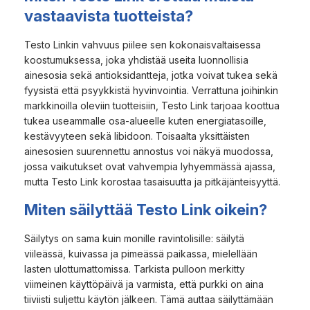
vastaavista tuotteista?
Testo Linkin vahvuus piilee sen kokonaisvaltaisessa
koostumuksessa, joka yhdistää useita luonnollisia
ainesosia sekä antioksidantteja, jotka voivat tukea sekä
fyysistä että psyykkistä hyvinvointia. Verrattuna joihinkin
markkinoilla oleviin tuotteisiin, Testo Link tarjoaa koottua
tukea useammalle osa-alueelle kuten energiatasoille,
kestävyyteen sekä libidoon. Toisaalta yksittäisten
ainesosien suurennettu annostus voi näkyä muodossa,
jossa vaikutukset ovat vahvempia lyhyemmässä ajassa,
mutta Testo Link korostaa tasaisuutta ja pitkäjänteisyyttä.
Miten säilyttää Testo Link oikein?
Säilytys on sama kuin monille ravintolisille: säilytä
viileässä, kuivassa ja pimeässä paikassa, mielellään
lasten ulottumattomissa. Tarkista pulloon merkitty
viimeinen käyttöpäivä ja varmista, että purkki on aina
tiiviisti suljettu käytön jälkeen. Tämä auttaa säilyttämään