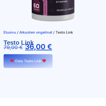
Etusivu
/
Aikuisten ongelmat
/ Testo Link
Testo Link
36,00
€
79,00
€
Osta Testo Link