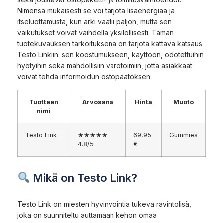
Nimensä mukaisesti se voi tarjota lisäenergiaa ja
itseluottamusta, kun arki vaatii paljon, mutta sen
vaikutukset voivat vaihdella yksilöllisesti. Tämän
tuotekuvauksen tarkoituksena on tarjota kattava katsaus
Testo Linkiin: sen koostumukseen, käyttöön, odotettuihin
hyötyihin sekä mahdollisiin varotoimiin, jotta asiakkaat
voivat tehdä informoidun ostopäätöksen.
Tuotteen
Arvosana
Hinta
Muoto
nimi
Testo Link
★★★★★
69,95
Gummies
4.8/5
€
Mikä on Testo Link?
Testo Link on miesten hyvinvointia tukeva ravintolisä,
joka on suunniteltu auttamaan kehon omaa