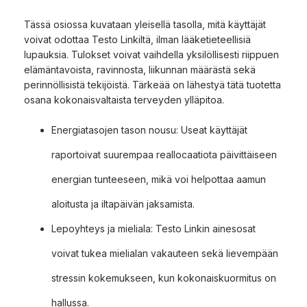
Tässä osiossa kuvataan yleisellä tasolla, mitä käyttäjät
voivat odottaa Testo Linkiltä, ilman lääketieteellisiä
lupauksia. Tulokset voivat vaihdella yksilöllisesti riippuen
elämäntavoista, ravinnosta, liikunnan määrästä sekä
perinnöllisistä tekijöistä. Tärkeää on lähestyä tätä tuotetta
osana kokonaisvaltaista terveyden ylläpitoa.
Energiatasojen tason nousu: Useat käyttäjät
raportoivat suurempaa reallocaatiota päivittäiseen
energian tunteeseen, mikä voi helpottaa aamun
aloitusta ja iltapäivän jaksamista.
Lepoyhteys ja mieliala: Testo Linkin ainesosat
voivat tukea mielialan vakauteen sekä lievempään
stressin kokemukseen, kun kokonaiskuormitus on
hallussa.