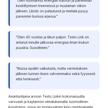
“Olen huomannut energian kasvun ja paremman
keskittymisen treeneissä jo muutaman viikon
jälkeen. Libido on palautunut ja mieliala pysyy
paremmin kurissa arjessa.”
“Olen 42-vuotias ja liikun paljon. Testo Link on
antanut minulle jatkuvaa energiaa ilman kiukun
puuskia. Suosittelen.”
“Alussa epäilin vaikutusta, mutta varmistuksen
jälkeen tunnen itseni vahvemmaksi sekä fyysisesti
että henkisesti.”
Asiantuntijana arvioin Testo Linkin kokonaisuutta
varovasti ja käytännön silmälukemalla: luonnollinen
koostumus, jossa on monipuolinen kirjo ravintoaineita,