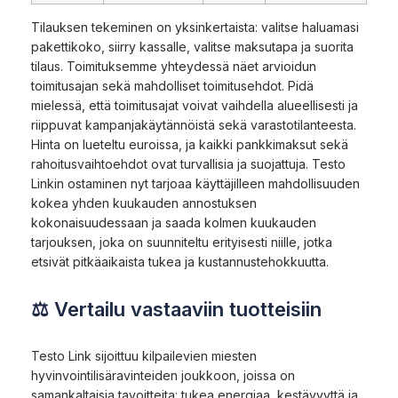
Tilauksen tekeminen on yksinkertaista: valitse haluamasi
pakettikoko, siirry kassalle, valitse maksutapa ja suorita
tilaus. Toimituksemme yhteydessä näet arvioidun
toimitusajan sekä mahdolliset toimitusehdot. Pidä
mielessä, että toimitusajat voivat vaihdella alueellisesti ja
riippuvat kampanjakäytännöistä sekä varastotilanteesta.
Hinta on lueteltu euroissa, ja kaikki pankkimaksut sekä
rahoitusvaihtoehdot ovat turvallisia ja suojattuja. Testo
Linkin ostaminen nyt tarjoaa käyttäjilleen mahdollisuuden
kokea yhden kuukauden annostuksen
kokonaisuudessaan ja saada kolmen kuukauden
tarjouksen, joka on suunniteltu erityisesti niille, jotka
etsivät pitkäaikaista tukea ja kustannustehokkuutta.
⚖ Vertailu vastaaviin tuotteisiin
Testo Link sijoittuu kilpailevien miesten
hyvinvointilisäravinteiden joukkoon, joissa on
samankaltaisia tavoitteita: tukea energiaa, kestävyyttä ja