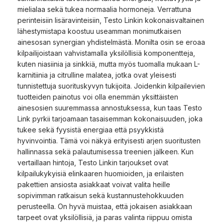
mielialaa sekä tukea normaalia hormoneja. Verrattuna
perinteisiin lisäravinteisiin, Testo Linkin kokonaisvaltainen
lähestymistapa koostuu useamman monimutkaisen
ainesosan synergian yhdistelmästä. Monilta osin se eroaa
kilpailijoistaan vahvistamalla yksilöllisiä komponentteja,
kuten niasiinia ja sinkkiä, mutta myös tuomalla mukaan L-
karnitiinia ja citrulline malatea, jotka ovat yleisesti
tunnistettuja suorituskyvyn tukijoita. Joidenkin kilpailevien
tuotteiden painotus voi olla enemmän yksittäisten
ainesosien suuremmassa annostuksessa, kun taas Testo
Link pyrkii tarjoamaan tasaisemman kokonaisuuden, joka
tukee sekä fyysistä energiaa että psyykkistä
hyvinvointia. Tämä voi näkyä erityisesti arjen suoritusten
hallinnassa sekä palautumisessa treenien jälkeen. Kun
vertaillaan hintoja, Testo Linkin tarjoukset ovat
kilpailukykyisiä elinkaaren huomioiden, ja erilaisten
pakettien ansiosta asiakkaat voivat valita heille
sopivimman ratkaisun sekä kustannustehokkuuden
perusteella. On hyvä muistaa, että jokaisen asiakkaan
tarpeet ovat yksilöllisiä, ja paras valinta riippuu omista