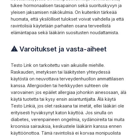
tukee hormonaalisen tasapainon sekä suorituskyvyn ja
yleisen jaksamisen näkökulmia. On kuitenkin tärkeää
huomata, että yksilölliset tulokset voivat vaihdella ja että
ravintolisiä käytetään parhaiten osana terveellistä
elämäntapaa sekä lääkärin suositusten noudattamista.
⚠ Varoitukset ja vasta-aiheet
Testo Link on tarkoitettu vain aikuisille miehille.
Raskauden, imetyksen tai lääkitysten yhteydessä
käytöstä on neuvottava terveydenhuollon ammattilaisen
kanssa. Allergioiden tai herkkyyden suhteen ole
varovainen: jos epäilet allergiaa johonkin ainesosaan, älä
käytä tuotetta tai kysy ensin asiantuntijalta. Älä käytä
Testo Linkiä, jos olet raskaana tai imetät, ellei lääkäri ole
erityisesti hyväksynyt katon käyttöä. Jos sinulla on
diabetes, verenpaineen ongelmia, sydänoireita tai muita
kroonisia sairauksia, keskustele lääkärin kanssa ennen
käyttöönottoa. Tämä ravintolisä ei korvaa monipuolista