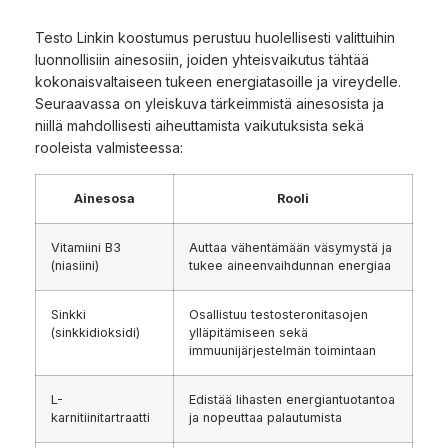
Testo Linkin koostumus perustuu huolellisesti valittuihin
luonnollisiin ainesosiin, joiden yhteisvaikutus tähtää
kokonaisvaltaiseen tukeen energiatasoille ja vireydelle.
Seuraavassa on yleiskuva tärkeimmistä ainesosista ja
niillä mahdollisesti aiheuttamista vaikutuksista sekä
rooleista valmisteessa:
Ainesosa
Rooli
Vitamiini B3
Auttaa vähentämään väsymystä ja
(niasiini)
tukee aineenvaihdunnan energiaa
Sinkki
Osallistuu testosteronitasojen
(sinkkidioksidi)
ylläpitämiseen sekä
immuunijärjestelmän toimintaan
L-
Edistää lihasten energiantuotantoa
karnitiinitartraatti
ja nopeuttaa palautumista