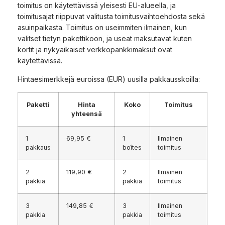
toimitus on käytettävissä yleisesti EU-alueella, ja
toimitusajat riippuvat valitusta toimitusvaihtoehdosta sekä
asuinpaikasta. Toimitus on useimmiten ilmainen, kun
valitset tietyn pakettikoon, ja useat maksutavat kuten
kortit ja nykyaikaiset verkkopankkimaksut ovat
käytettävissä.
Hintaesimerkkejä euroissa (EUR) uusilla pakkausskoilla:
Paketti
Hinta
Koko
Toimitus
yhteensä
1
69,95 €
1
Ilmainen
pakkaus
boîtes
toimitus
2
119,90 €
2
Ilmainen
pakkia
pakkia
toimitus
3
149,85 €
3
Ilmainen
pakkia
pakkia
toimitus