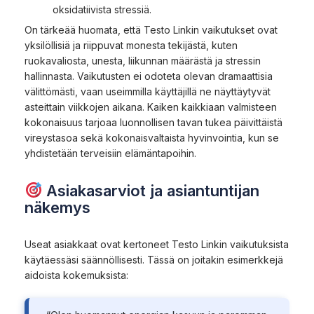
oksidatiivista stressiä.
On tärkeää huomata, että Testo Linkin vaikutukset ovat
yksilöllisiä ja riippuvat monesta tekijästä, kuten
ruokavaliosta, unesta, liikunnan määrästä ja stressin
hallinnasta. Vaikutusten ei odoteta olevan dramaattisia
välittömästi, vaan useimmilla käyttäjillä ne näyttäytyvät
asteittain viikkojen aikana. Kaiken kaikkiaan valmisteen
kokonaisuus tarjoaa luonnollisen tavan tukea päivittäistä
vireystasoa sekä kokonaisvaltaista hyvinvointia, kun se
yhdistetään terveisiin elämäntapoihin.
Asiakasarviot ja asiantuntijan
näkemys
Useat asiakkaat ovat kertoneet Testo Linkin vaikutuksista
käytäessäsi säännöllisesti. Tässä on joitakin esimerkkejä
aidoista kokemuksista: