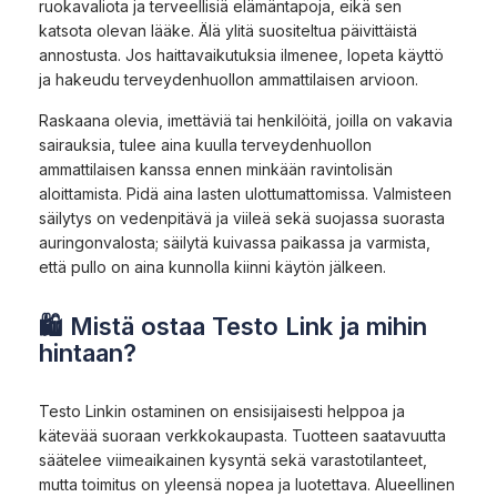
ruokavaliota ja terveellisiä elämäntapoja, eikä sen
katsota olevan lääke. Älä ylitä suositeltua päivittäistä
annostusta. Jos haittavaikutuksia ilmenee, lopeta käyttö
ja hakeudu terveydenhuollon ammattilaisen arvioon.
Raskaana olevia, imettäviä tai henkilöitä, joilla on vakavia
sairauksia, tulee aina kuulla terveydenhuollon
ammattilaisen kanssa ennen minkään ravintolisän
aloittamista. Pidä aina lasten ulottumattomissa. Valmisteen
säilytys on vedenpitävä ja viileä sekä suojassa suorasta
auringonvalosta; säilytä kuivassa paikassa ja varmista,
että pullo on aina kunnolla kiinni käytön jälkeen.
🛍 Mistä ostaa Testo Link ja mihin
hintaan?
Testo Linkin ostaminen on ensisijaisesti helppoa ja
kätevää suoraan verkkokaupasta. Tuotteen saatavuutta
säätelee viimeaikainen kysyntä sekä varastotilanteet,
mutta toimitus on yleensä nopea ja luotettava. Alueellinen