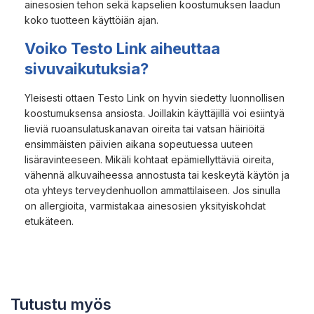
ainesosien tehon sekä kapselien koostumuksen laadun
koko tuotteen käyttöiän ajan.
Voiko Testo Link aiheuttaa
sivuvaikutuksia?
Yleisesti ottaen Testo Link on hyvin siedetty luonnollisen
koostumuksensa ansiosta. Joillakin käyttäjillä voi esiintyä
lieviä ruoansulatuskanavan oireita tai vatsan häiriöitä
ensimmäisten päivien aikana sopeutuessa uuteen
lisäravinteeseen. Mikäli kohtaat epämiellyttäviä oireita,
vähennä alkuvaiheessa annostusta tai keskeytä käytön ja
ota yhteys terveydenhuollon ammattilaiseen. Jos sinulla
on allergioita, varmistakaa ainesosien yksityiskohdat
etukäteen.
Tutustu myös