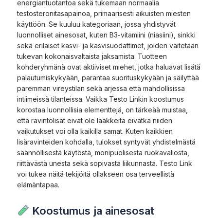
energiantuotantoa sekä tukemaan normaalia
testosteronitasapainoa, primaarisesti aikuisten miesten
käyttöön. Se kuuluu kategoriaan, jossa yhdistyvät
luonnolliset ainesosat, kuten B3-vitamiini (niasiini), sinkki
sekä erilaiset kasvi- ja kasvisuodattimet, joiden väitetään
tukevan kokonaisvaltaista jaksamista. Tuotteen
kohderyhmänä ovat aktiiviset miehet, jotka haluavat lisätä
palautumiskykyään, parantaa suorituskykyään ja säilyttää
paremman vireystilan sekä arjessa että mahdollisissa
intiimeissä tilanteissa. Vaikka Testo Linkin koostumus
korostaa luonnollisia elementtejä, on tärkeää muistaa,
että ravintolisät eivät ole lääkkeitä eivätkä niiden
vaikutukset voi olla kaikilla samat. Kuten kaikkien
lisäravinteiden kohdalla, tulokset syntyvät yhdistelmästä
säännöllisestä käytöstä, monipuolisesta ruokavaliosta,
riittävästä unesta sekä sopivasta liikunnasta. Testo Link
voi tukea näitä tekijöitä ollakseen osa terveellistä
elämäntapaa.
Koostumus ja ainesosat