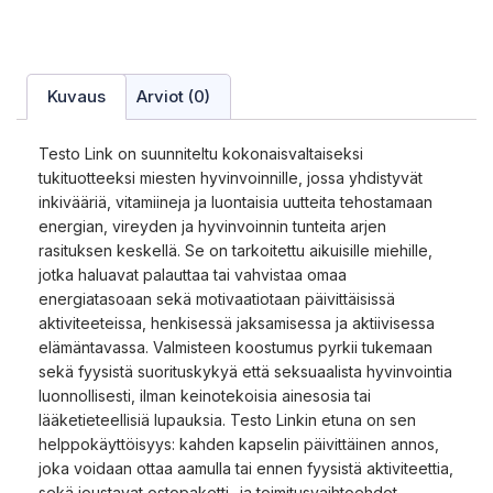
Kuvaus
Arviot (0)
Testo Link on suunniteltu kokonaisvaltaiseksi
tukituotteeksi miesten hyvinvoinnille, jossa yhdistyvät
inkivääriä, vitamiineja ja luontaisia uutteita tehostamaan
energian, vireyden ja hyvinvoinnin tunteita arjen
rasituksen keskellä. Se on tarkoitettu aikuisille miehille,
jotka haluavat palauttaa tai vahvistaa omaa
energiatasoaan sekä motivaatiotaan päivittäisissä
aktiviteeteissa, henkisessä jaksamisessa ja aktiivisessa
elämäntavassa. Valmisteen koostumus pyrkii tukemaan
sekä fyysistä suorituskykyä että seksuaalista hyvinvointia
luonnollisesti, ilman keinotekoisia ainesosia tai
lääketieteellisiä lupauksia. Testo Linkin etuna on sen
helppokäyttöisyys: kahden kapselin päivittäinen annos,
joka voidaan ottaa aamulla tai ennen fyysistä aktiviteettia,
sekä joustavat ostopaketti- ja toimitusvaihtoehdot.