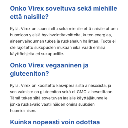
Onko Virex soveltuva sekä miehille
että naisille?
Kyllä. Virex on suunniteltu sekä miehille että naisille ottaen
huomioon yleisiä hyvinvointitavoitteita, kuten energiaa,
aineenvaihdunnan tukea ja ruokahalun hallintaa. Tuote ei
ole rajoitettu sukupuolen mukaan eikä vaadi erillisiä
käyttöohjeita eri sukupuolille.
Onko Virex vegaaninen ja
gluteeniton?
Kyllä. Virex on koostettu kasviperäisistä ainesosista, ja
sen valmiste on gluteeniton sekä ei-GMO-ainesosiltaan.
Tämä tekee siitä soveltuvan laajalle käyttäjäkunnalle,
jonka ruokavalio vaatii näiden ominaisuuksien
huomioimisen.
Kuinka nopeasti voin odottaa