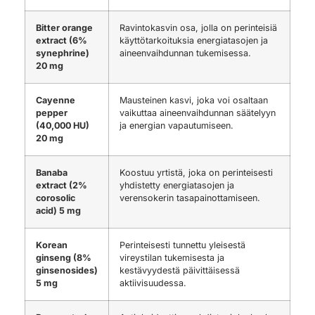
Bitter orange
Ravintokasvin osa, jolla on perinteisiä
extract (6%
käyttötarkoituksia energiatasojen ja
synephrine)
aineenvaihdunnan tukemisessa.
20 mg
Cayenne
Mausteinen kasvi, joka voi osaltaan
pepper
vaikuttaa aineenvaihdunnan säätelyyn
(40,000 HU)
ja energian vapautumiseen.
20 mg
Banaba
Koostuu yrtistä, joka on perinteisesti
extract (2%
yhdistetty energiatasojen ja
corosolic
verensokerin tasapainottamiseen.
acid) 5 mg
Korean
Perinteisesti tunnettu yleisestä
ginseng (8%
vireystilan tukemisesta ja
ginsenosides)
kestävyydestä päivittäisessä
5 mg
aktiivisuudessa.