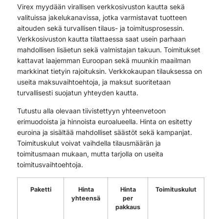
Virex myydään virallisen verkkosivuston kautta sekä
valituissa jakelukanavissa, jotka varmistavat tuotteen
aitouden sekä turvallisen tilaus- ja toimitusprosessin.
Verkkosivuston kautta tilattaessa saat usein parhaan
mahdollisen lisäetun sekä valmistajan takuun. Toimitukset
kattavat laajemman Euroopan sekä muunkin maailman
markkinat tietyin rajoituksin. Verkkokaupan tilauksessa on
useita maksuvaihtoehtoja, ja maksut suoritetaan
turvallisesti suojatun yhteyden kautta.
Tutustu alla olevaan tiivistettyyn yhteenvetoon
erimuodoista ja hinnoista euroalueella. Hinta on esitetty
euroina ja sisältää mahdolliset säästöt sekä kampanjat.
Toimituskulut voivat vaihdella tilausmäärän ja
toimitusmaan mukaan, mutta tarjolla on useita
toimitusvaihtoehtoja.
Paketti
Hinta
Hinta
Toimituskulut
yhteensä
per
pakkaus