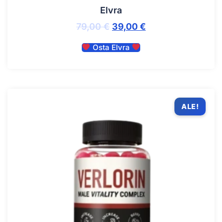
Elvra
79,00
€
39,00
€
Osta Elvra
ALE!