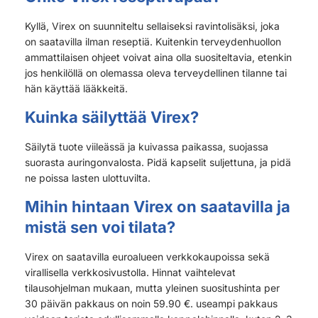
Kyllä, Virex on suunniteltu sellaiseksi ravintolisäksi, joka
on saatavilla ilman reseptiä. Kuitenkin terveydenhuollon
ammattilaisen ohjeet voivat aina olla suositeltavia, etenkin
jos henkilöllä on olemassa oleva terveydellinen tilanne tai
hän käyttää lääkkeitä.
Kuinka säilyttää Virex?
Säilytä tuote viileässä ja kuivassa paikassa, suojassa
suorasta auringonvalosta. Pidä kapselit suljettuna, ja pidä
ne poissa lasten ulottuvilta.
Mihin hintaan Virex on saatavilla ja
mistä sen voi tilata?
Virex on saatavilla euroalueen verkkokaupoissa sekä
virallisella verkkosivustolla. Hinnat vaihtelevat
tilausohjelman mukaan, mutta yleinen suositushinta per
30 päivän pakkaus on noin 59.90 €. useampi pakkaus