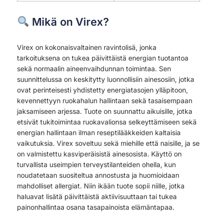
Mikä on Virex?
Virex on kokonaisvaltainen ravintolisä, jonka
tarkoituksena on tukea päivittäistä energian tuotantoa
sekä normaalin aineenvaihdunnan toimintaa. Sen
suunnittelussa on keskitytty luonnollisiin ainesosiin, jotka
ovat perinteisesti yhdistetty energiatasojen ylläpitoon,
kevennettyyn ruokahalun hallintaan sekä tasaisempaan
jaksamiseen arjessa. Tuote on suunnattu aikuisille, jotka
etsivät tukitoimintaa ruokavalionsa selkeyttämiseen sekä
energian hallintaan ilman reseptilääkkeiden kaltaisia
vaikutuksia. Virex soveltuu sekä miehille että naisille, ja se
on valmistettu kasviperäisistä ainesosista. Käyttö on
turvallista useimpien terveystilanteiden ohella, kun
noudatetaan suositeltua annostusta ja huomioidaan
mahdolliset allergiat. Niin ikään tuote sopii niille, jotka
haluavat lisätä päivittäistä aktiivisuuttaan tai tukea
painonhallintaa osana tasapainoista elämäntapaa.