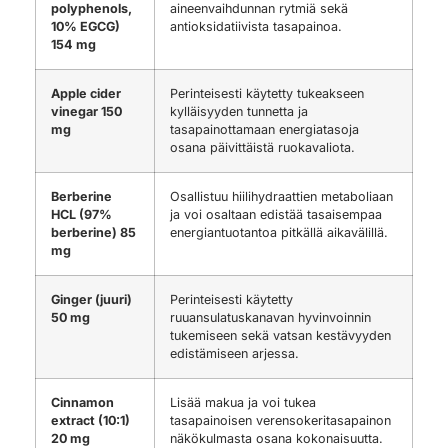
polyphenols,
aineenvaihdunnan rytmiä sekä
10% EGCG)
antioksidatiivista tasapainoa.
154 mg
Apple cider
Perinteisesti käytetty tukeakseen
vinegar 150
kylläisyyden tunnetta ja
mg
tasapainottamaan energiatasoja
osana päivittäistä ruokavaliota.
Berberine
Osallistuu hiilihydraattien metaboliaan
HCL (97%
ja voi osaltaan edistää tasaisempaa
berberine) 85
energiantuotantoa pitkällä aikavälillä.
mg
Ginger (juuri)
Perinteisesti käytetty
50 mg
ruuansulatuskanavan hyvinvoinnin
tukemiseen sekä vatsan kestävyyden
edistämiseen arjessa.
Cinnamon
Lisää makua ja voi tukea
extract (10:1)
tasapainoisen verensokeritasapainon
20 mg
näkökulmasta osana kokonaisuutta.