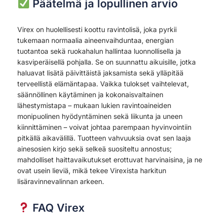
Päätelmä ja lopullinen arvio
Virex on huolellisesti koottu ravintolisä, joka pyrkii
tukemaan normaalia aineenvaihduntaa, energian
tuotantoa sekä ruokahalun hallintaa luonnollisella ja
kasviperäisellä pohjalla. Se on suunnattu aikuisille, jotka
haluavat lisätä päivittäistä jaksamista sekä ylläpitää
terveellistä elämäntapaa. Vaikka tulokset vaihtelevat,
säännöllinen käytäminen ja kokonaisvaltainen
lähestymistapa – mukaan lukien ravintoaineiden
monipuolinen hyödyntäminen sekä liikunta ja uneen
kiinnittäminen – voivat johtaa parempaan hyvinvointiin
pitkällä aikavälillä. Tuotteen vahvuuksia ovat sen laaja
ainesosien kirjo sekä selkeä suositeltu annostus;
mahdolliset haittavaikutukset erottuvat harvinaisina, ja ne
ovat usein lieviä, mikä tekee Virexista harkitun
lisäravinnevalinnan arkeen.
FAQ Virex