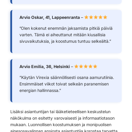
Arvio Oskar, 41, Lappeenranta
–
”Olen kokenut enemmän jaksamista pitkiä päiviä
varten. Tämä ei aiheuttanut mitään kiusallisia
sivuvaikutuksia, ja koostumus tuntuu selkeältä.”
Arvio Emilia, 36, Helsinki
–
”Käytän Virexia säännöllisesti osana aamurutiinia.
Ensimmäiset viikot toivat selkeän paranemisen
energian hallinnassa.”
Lisäksi asiantuntijan tai lääketieteellisen keskustelun
näkökulma on esitetty varovaisesti ja informaatiotason
mukaan. Luonnollisen koostumuksen ja monipuolisen
ainesosavalinnan ansiosta asiantuntija korostaa tarvetta