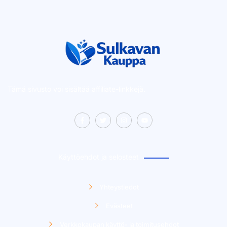
Tämä sivusto voi sisältää affiliate-linkkejä.
Käyttöehdot ja selosteet
Yhteystiedot
Evästeet
Verkkokaupan käyttö- ja toimitusehdot