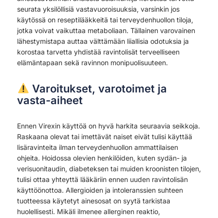
seurata yksilöllisiä vastavuoroisuuksia, varsinkin jos
käytössä on reseptilääkkeitä tai terveydenhuollon tiloja,
jotka voivat vaikuttaa metaboliaan. Tällainen varovainen
lähestymistapa auttaa välttämään liiallisia odotuksia ja
korostaa tarvetta yhdistää ravintolisät terveelliseen
elämäntapaan sekä ravinnon monipuolisuuteen.
Varoitukset, varotoimet ja
vasta-aiheet
Ennen Virexin käyttöä on hyvä harkita seuraavia seikkoja.
Raskaana olevat tai imettävät naiset eivät tulisi käyttää
lisäravinteita ilman terveydenhuollon ammattilaisen
ohjeita. Hoidossa olevien henkilöiden, kuten sydän- ja
verisuonitaudin, diabeteksen tai muiden kroonisten tilojen,
tulisi ottaa yhteyttä lääkäriin ennen uuden ravintolisän
käyttöönottoa. Allergioiden ja intoleranssien suhteen
tuotteessa käytetyt ainesosat on syytä tarkistaa
huolellisesti. Mikäli ilmenee allerginen reaktio,