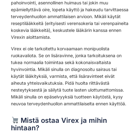
pahoinvointi, asennollinen huimaus tai jokin muu
epämiellyttävä oire, lopeta käyttö ja hakeudu tarvittaessa
terveydenhuollon ammattilaisen arvioon. Mikäli käytät
reseptilääkkeitä (erityisesti verensokeria tai verenpaineita
koskevia lääkkeitä), keskustele lääkärin kanssa ennen
Virexin aloittamista.
Virex ei ole tarkoitettu korvaamaan monipuolista
ruokavaliota. Se on lisäravinne, jonka tarkoituksena on
tukea normaalia toimintaa sekä kokonaisvaltaista
hyvinvointia. Mikäli sinulla on diagnosoitu sairaus tai
käytät lääkityksiä, varmista, että lisäravinteet eivät
aiheuta yhteisvaikutuksia. Pidä huolta riittävästä
nesteytyksestä ja säilytä tuote lasten ulottumattomissa.
Mikäli sinulla on epäselvyyksiä tuotteen käytöstä, kysy
neuvoa terveydenhuollon ammattilaiselta ennen käyttöä.
Mistä ostaa Virex ja mihin
hintaan?