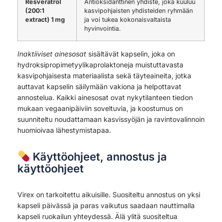
Resveratrol
Antioksidanttinen yhdiste, joka kuuluu
(200:1
kasvipohjaisten yhdisteiden ryhmään
extract) 1 mg
ja voi tukea kokonaisvaltaista
hyvinvointia.
Inaktiiviset ainesosat
sisältävät kapselin, joka on
hydroksipropimetyylikaprolaktoneja muistuttavasta
kasvipohjaisesta materiaalista sekä täyteaineita, jotka
auttavat kapselin säilymään vakiona ja helpottavat
annostelua. Kaikki ainesosat ovat nykytilanteen tiedon
mukaan vegaanipäiviin soveltuvia, ja koostumus on
suunniteltu noudattamaan kasvissyöjän ja ravintovalinnoin
huomioivaa lähestymistapaa.
Käyttöohjeet, annostus ja
käyttöohjeet
Virex on tarkoitettu aikuisille. Suositeltu annostus on yksi
kapseli päivässä ja paras vaikutus saadaan nauttimalla
kapseli ruokailun yhteydessä. Älä ylitä suositeltua