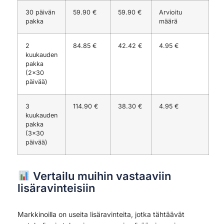
30 päivän
59.90 €
59.90 €
Arvioitu
pakka
määrä
2
84.85 €
42.42 €
4.95 €
kuukauden
pakka
(2×30
päivää)
3
114.90 €
38.30 €
4.95 €
kuukauden
pakka
(3×30
päivää)
Vertailu muihin vastaaviin
lisäravinteisiin
Markkinoilla on useita lisäravinteita, jotka tähtäävät