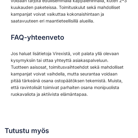
voidaan tarjota edullisemmalla kappalehinnalla, kuten 2–3
kuukauden paketeissa. Toimituskulut sekä mahdolliset
kampanjat voivat vaikuttaa kokonaishintaan ja
saatavuuteen eri maantieteellisillä alueilla.
FAQ-yhteenveto
Jos haluat lisätietoja Virexistä, voit palata yllä olevaan
kysymyksiin tai ottaa yhteyttä asiakaspalveluun.
Tuotteen aaisosat, toimitusvaihtoehdot sekä mahdolliset
kampanjat voivat vaihdella, mutta seurantaa voidaan
pitää tärkeänä osana ostopäätöksen tekemistä. Muista,
että ravintolisät toimivat parhaiten osana monipuolista
ruokavaliota ja aktiivista elämäntapaa.
Tutustu myös