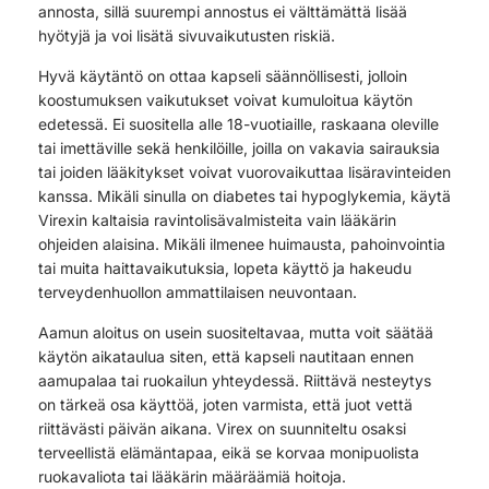
annosta, sillä suurempi annostus ei välttämättä lisää
hyötyjä ja voi lisätä sivuvaikutusten riskiä.
Hyvä käytäntö on ottaa kapseli säännöllisesti, jolloin
koostumuksen vaikutukset voivat kumuloitua käytön
edetessä. Ei suositella alle 18-vuotiaille, raskaana oleville
tai imettäville sekä henkilöille, joilla on vakavia sairauksia
tai joiden lääkitykset voivat vuorovaikuttaa lisäravinteiden
kanssa. Mikäli sinulla on diabetes tai hypoglykemia, käytä
Virexin kaltaisia ravintolisävalmisteita vain lääkärin
ohjeiden alaisina. Mikäli ilmenee huimausta, pahoinvointia
tai muita haittavaikutuksia, lopeta käyttö ja hakeudu
terveydenhuollon ammattilaisen neuvontaan.
Aamun aloitus on usein suositeltavaa, mutta voit säätää
käytön aikataulua siten, että kapseli nautitaan ennen
aamupalaa tai ruokailun yhteydessä. Riittävä nesteytys
on tärkeä osa käyttöä, joten varmista, että juot vettä
riittävästi päivän aikana. Virex on suunniteltu osaksi
terveellistä elämäntapaa, eikä se korvaa monipuolista
ruokavaliota tai lääkärin määräämiä hoitoja.