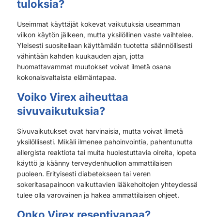
tuloksia?
Useimmat käyttäjät kokevat vaikutuksia useamman
viikon käytön jälkeen, mutta yksilöllinen vaste vaihtelee.
Yleisesti suositellaan käyttämään tuotetta säännöllisesti
vähintään kahden kuukauden ajan, jotta
huomattavammat muutokset voivat ilmetä osana
kokonaisvaltaista elämäntapaa.
Voiko Virex aiheuttaa
sivuvaikutuksia?
Sivuvaikutukset ovat harvinaisia, mutta voivat ilmetä
yksilöllisesti. Mikäli ilmenee pahoinvointia, pahentunutta
allergista reaktiota tai muita huolestuttavia oireita, lopeta
käyttö ja käänny terveydenhuollon ammattilaisen
puoleen. Erityisesti diabetekseen tai veren
sokeritasapainoon vaikuttavien lääkehoitojen yhteydessä
tulee olla varovainen ja hakea ammattilaisen ohjeet.
Onko Virex reseptivapaa?