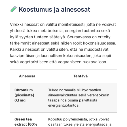
Koostumus ja ainesosat
Virex-ainesosat on valittu monitieteisesti, jotta ne voisivat
yhdessä tukea metabolismia, energian tuotantoa sekä
kylläisyyden tunteen säätelyä. Seuraavassa on eritelty
tärkeimmät ainesosat sekä niiden roolit kokonaisuudessa.
Kaikki ainesosat on valittu siten, että ne muodostavat
kasviperäisen ja luonnollisen kokonaisuuden, joka sopii
sekä vegetaristiseen että vegaaniseen ruokavalioon.
Ainesosa
Tehtävä
Chromium
Tukee normaalia hiilihydraattien
(picolinate)
aineenvaihduntaa sekä verensokerin
0,1 mg
tasapainoa osana päivittäistä
energiantuotantoa.
Green tea
Koostuu polyfenoleista, jotka voivat
extract (60%
osaltaan tukea yleistä energiatasoa ja