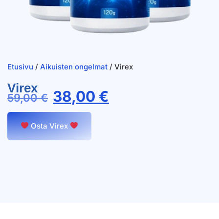
Etusivu
/
Aikuisten ongelmat
/ Virex
Virex
38,00
€
59,00
€
Osta Virex