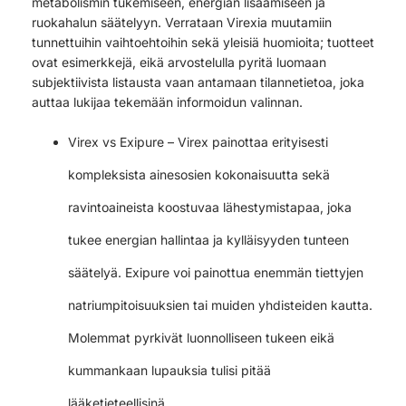
metabolismin tukemiseen, energian lisäämiseen ja
ruokahalun säätelyyn. Verrataan Virexia muutamiin
tunnettuihin vaihtoehtoihin sekä yleisiä huomioita; tuotteet
ovat esimerkkejä, eikä arvostelulla pyritä luomaan
subjektiivista listausta vaan antamaan tilannetietoa, joka
auttaa lukijaa tekemään informoidun valinnan.
Virex vs Exipure – Virex painottaa erityisesti
kompleksista ainesosien kokonaisuutta sekä
ravintoaineista koostuvaa lähestymistapaa, joka
tukee energian hallintaa ja kylläisyyden tunteen
säätelyä. Exipure voi painottua enemmän tiettyjen
natriumpitoisuuksien tai muiden yhdisteiden kautta.
Molemmat pyrkivät luonnolliseen tukeen eikä
kummankaan lupauksia tulisi pitää
lääketieteellisinä.