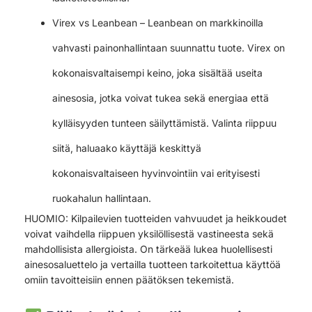
Virex vs Leanbean – Leanbean on markkinoilla
vahvasti painonhallintaan suunnattu tuote. Virex on
kokonaisvaltaisempi keino, joka sisältää useita
ainesosia, jotka voivat tukea sekä energiaa että
kylläisyyden tunteen säilyttämistä. Valinta riippuu
siitä, haluaako käyttäjä keskittyä
kokonaisvaltaiseen hyvinvointiin vai erityisesti
ruokahalun hallintaan.
HUOMIO: Kilpailevien tuotteiden vahvuudet ja heikkoudet
voivat vaihdella riippuen yksilöllisestä vastineesta sekä
mahdollisista allergioista. On tärkeää lukea huolellisesti
ainesosaluettelo ja vertailla tuotteen tarkoitettua käyttöä
omiin tavoitteisiin ennen päätöksen tekemistä.