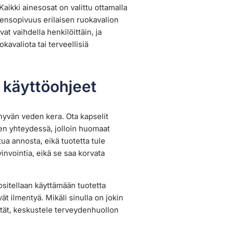
 Kaikki ainesosat on valittu ottamalla
ensopivuus erilaisen ruokavalion
at vaihdella henkilöittäin, ja
kavaliota tai terveellisiä
 käyttöohjeet
 hyvän veden kera. Ota kapselit
isen yhteydessä, jolloin huomaat
ua annosta, eikä tuotetta tule
vinvointia, eikä se saa korvata
uositellaan käyttämään tuotetta
vät ilmentyä. Mikäli sinulla on jokin
metät, keskustele terveydenhuollon