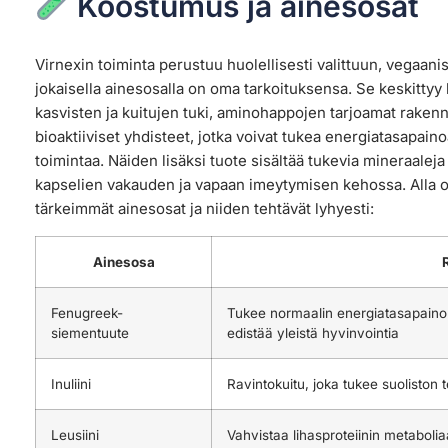
Koostumus ja ainesosat
Virnexin toiminta perustuu huolellisesti valittuun, vegaa
jokaisella ainesosalla on oma tarkoituksensa. Se keskitt
kasvisten ja kuitujen tuki, aminohappojen tarjoamat rakenn
bioaktiiviset yhdisteet, jotka voivat tukea energiatasapai
toimintaa. Näiden lisäksi tuote sisältää tukevia mineraaleja 
kapselien vakauden ja vapaan imeytymisen kehossa. Alla o
tärkeimmät ainesosat ja niiden tehtävät lyhyesti:
Ainesosa
Fenugreek-
Tukee normaalin energiatasapaino
siementuute
edistää yleistä hyvinvointia
Inuliini
Ravintokuitu, joka tukee suoliston 
Leusiini
Vahvistaa lihasproteiinin metaboli