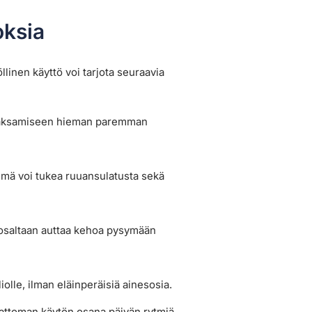
oksia
llinen käyttö voi tarjota seuraavia
 jaksamiseen hieman paremman
lmä voi tukea ruuansulatusta sekä
 osaltaan auttaa kehoa pysymään
lle, ilman eläinperäisiä ainesosia.
vattoman käytön osana päivän rytmiä.