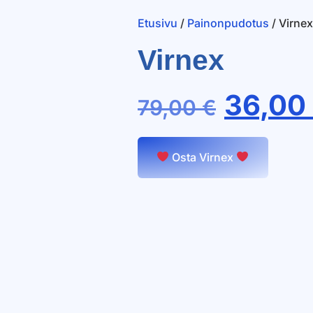
Etusivu
/
Painonpudotus
/ Virnex
Virnex
36,00
79,00
€
Osta Virnex