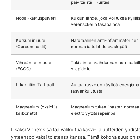
päivittäistä liikuntaa
Nopal-kaktuspulveri
Kuidun lähde, joka voi tukea kyllä
verensokerin tasapainoa
Kurkumiiniuute
Naturaalinen anti-inflammatorinen 
(Curcuminoidit)
normaalia tulehdusvastepää
Vihreän teen uute
Tuki aineenvaihdunnan normaaleill
(EGCG)
ylläpidolle
L-karnitiini Tartraatti
Auttaa rasvojen käyttöä energiana
rasvankulutusta
Magnesium (oksidi ja
Magnesium tukee lihasten normaal
karbonatti)
elektrolyyttitasapainoa
Lisäksi Virnex sisältää valikoitua kasvi- ja uutteiden yhdiste
yhteensopivaksi toistensa kanssa. Tämä kokonaisuus on su