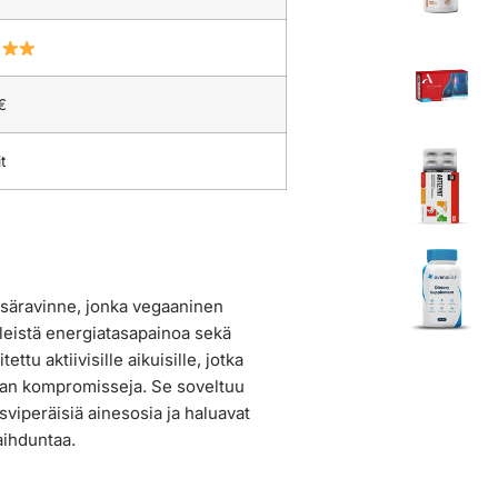
€
t
lisäravinne, jonka vegaaninen
leistä energiatasapainoa sekä
tu aktiivisille aikuisille, jotka
man kompromisseja. Se soveltuu
kasviperäisiä ainesosia ja haluavat
aihduntaa.