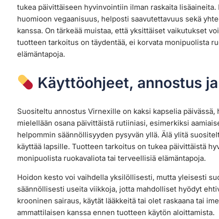
tukea päivittäiseen hyvinvointiin ilman raskaita lisäaineita.
huomioon vegaanisuus, helposti saavutettavuus sekä yhte
kanssa. On tärkeää muistaa, että yksittäiset vaikutukset voiv
tuotteen tarkoitus on täydentää, ei korvata monipuolista ruo
elämäntapoja.
Käyttöohjeet, annostus ja
Suositeltu annostus Virnexille on kaksi kapselia päivässä,
mielellään osana päivittäistä rutiiniasi, esimerkiksi aamia
helpommin säännöllisyyden pysyvän yllä. Älä ylitä suositelt
käyttää lapsille. Tuotteen tarkoitus on tukea päivittäistä hy
monipuolista ruokavaliota tai terveellisiä elämäntapoja.
Hoidon kesto voi vaihdella yksilöllisesti, mutta yleisesti s
säännöllisesti useita viikkoja, jotta mahdolliset hyödyt ehti
krooninen sairaus, käytät lääkkeitä tai olet raskaana tai i
ammattilaisen kanssa ennen tuotteen käytön aloittamista.