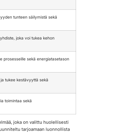
isyyden tunteen säilymistä sekä
yhdiste, joka voi tukea kehon
e prosesseille sekä energiatasetason
 ja tukee kestävyyttä sekä
ia toimintaa sekä
lmää, joka on valittu huolellisesti
unniteltu tarjoamaan luonnollista