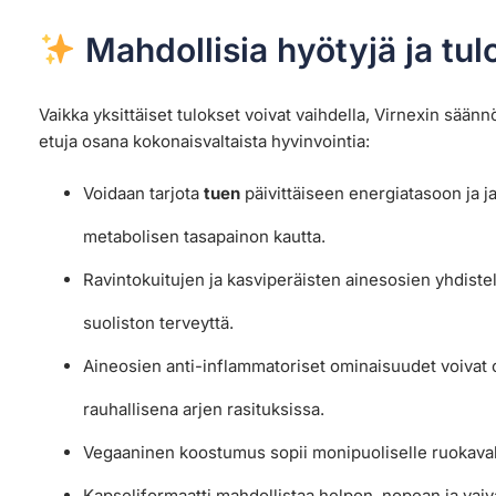
Mahdollisia hyötyjä ja tul
Vaikka yksittäiset tulokset voivat vaihdella, Virnexin säännö
etuja osana kokonaisvaltaista hyvinvointia:
Voidaan tarjota
tuen
päivittäiseen energiatasoon ja
metabolisen tasapainon kautta.
Ravintokuitujen ja kasviperäisten ainesosien yhdiste
suoliston terveyttä.
Aineosien anti-inflammatoriset ominaisuudet voivat
rauhallisena arjen rasituksissa.
Vegaaninen koostumus sopii monipuoliselle ruokavalio
Kapseliformaatti mahdollistaa helpon, nopean ja vai