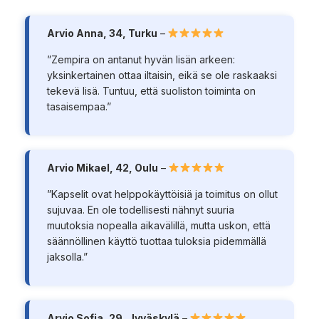
Arvio Anna, 34, Turku
–
”Zempira on antanut hyvän lisän arkeen:
yksinkertainen ottaa iltaisin, eikä se ole raskaaksi
tekevä lisä. Tuntuu, että suoliston toiminta on
tasaisempaa.”
Arvio Mikael, 42, Oulu
–
”Kapselit ovat helppokäyttöisiä ja toimitus on ollut
sujuvaa. En ole todellisesti nähnyt suuria
muutoksia nopealla aikavälillä, mutta uskon, että
säännöllinen käyttö tuottaa tuloksia pidemmällä
jaksolla.”
Arvio Sofia, 29, Jyväskylä
–