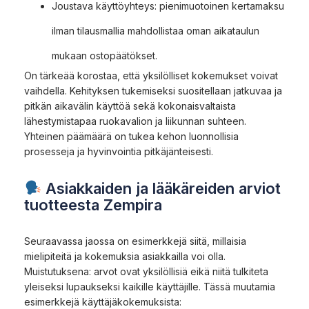
Joustava käyttöyhteys: pienimuotoinen kertamaksu
ilman tilausmallia mahdollistaa oman aikataulun
mukaan ostopäätökset.
On tärkeää korostaa, että yksilölliset kokemukset voivat
vaihdella. Kehityksen tukemiseksi suositellaan jatkuvaa ja
pitkän aikavälin käyttöä sekä kokonaisvaltaista
lähestymistapaa ruokavalion ja liikunnan suhteen.
Yhteinen päämäärä on tukea kehon luonnollisia
prosesseja ja hyvinvointia pitkäjänteisesti.
Asiakkaiden ja lääkäreiden arviot
tuotteesta Zempira
Seuraavassa jaossa on esimerkkejä siitä, millaisia
mielipiteitä ja kokemuksia asiakkailla voi olla.
Muistutuksena: arvot ovat yksilöllisiä eikä niitä tulkiteta
yleiseksi lupaukseksi kaikille käyttäjille. Tässä muutamia
esimerkkejä käyttäjäkokemuksista: