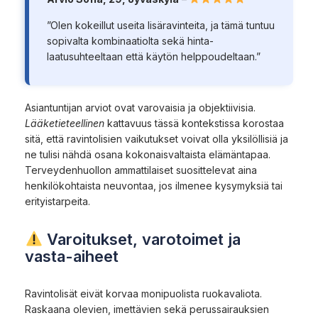
”Olen kokeillut useita lisäravinteita, ja tämä tuntuu
sopivalta kombinaatiolta sekä hinta-
laatusuhteeltaan että käytön helppoudeltaan.”
Asiantuntijan arviot ovat varovaisia ja objektiivisia.
Lääketieteellinen
kattavuus tässä kontekstissa korostaa
sitä, että ravintolisien vaikutukset voivat olla yksilöllisiä ja
ne tulisi nähdä osana kokonaisvaltaista elämäntapaa.
Terveydenhuollon ammattilaiset suosittelevat aina
henkilökohtaista neuvontaa, jos ilmenee kysymyksiä tai
erityistarpeita.
Varoitukset, varotoimet ja
vasta-aiheet
Ravintolisät eivät korvaa monipuolista ruokavaliota.
Raskaana olevien, imettävien sekä perussairauksien