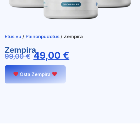
Etusivu
/
Painonpudotus
/ Zempira
Zempira
49,00
€
99,00
€
Osta Zempira