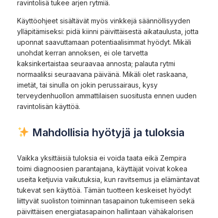
ravintolisä tukee arjen rytmiä.
Käyttöohjeet sisältävät myös vinkkejä säännöllisyyden
ylläpitämiseksi: pidä kiinni päivittäisestä aikataulusta, jotta
uponnat saavuttamaan potentiaalisimmat hyödyt. Mikäli
unohdat kerran annoksen, ei ole tarvetta
kaksinkertaistaa seuraavaa annosta; palauta rytmi
normaaliksi seuraavana päivänä. Mikäli olet raskaana,
imetät, tai sinulla on jokin perussairaus, kysy
terveydenhuollon ammattilaisen suositusta ennen uuden
ravintolisän käyttöä.
Mahdollisia hyötyjä ja tuloksia
Vaikka yksittäisiä tuloksia ei voida taata eikä Zempira
toimi diagnoosien parantajana, käyttäjät voivat kokea
useita ketjuvia vaikutuksia, kun ravitsemus ja elämäntavat
tukevat sen käyttöä. Tämän tuotteen keskeiset hyödyt
liittyvät suoliston toiminnan tasapainon tukemiseen sekä
päivittäisen energiatasapainon hallintaan vähäkalorisen