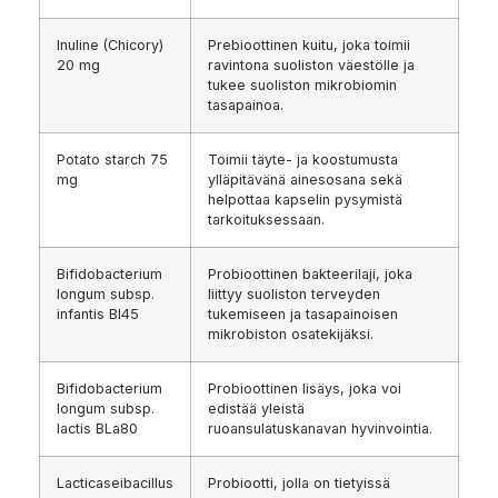
Inuline (Chicory)
Prebioottinen kuitu, joka toimii
20 mg
ravintona suoliston väestölle ja
tukee suoliston mikrobiomin
tasapainoa.
Potato starch 75
Toimii täyte- ja koostumusta
mg
ylläpitävänä ainesosana sekä
helpottaa kapselin pysymistä
tarkoituksessaan.
Bifidobacterium
Probioottinen bakteerilaji, joka
longum subsp.
liittyy suoliston terveyden
infantis BI45
tukemiseen ja tasapainoisen
mikrobiston osatekijäksi.
Bifidobacterium
Probioottinen lisäys, joka voi
longum subsp.
edistää yleistä
lactis BLa80
ruoansulatuskanavan hyvinvointia.
Lacticaseibacillus
Probiootti, jolla on tietyissä