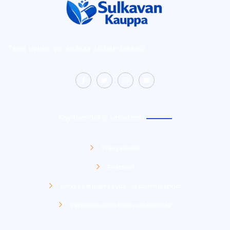
Tämä sivusto voi sisältää affiliate-linkkejä.
Käyttöehdot ja selosteet
Yhteystiedot
Evästeet
Verkkokaupan käyttö- ja toimitusehdot
Verkkokaupan tietosuojaseloste