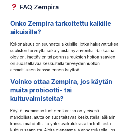
FAQ Zempira
Onko Zempira tarkoitettu kaikille
aikuisille?
Kokonaisuus on suunnattu aikuisille, jotka haluavat tukea
suoliston terveyttä sekä yleistä hyvinvointia. Raskaana
olevien, imettävien tai perussairauksien hoitoa saavien
on suositeltavaa keskustella terveydenhuollon
ammattilaisen kanssa ennen käyttöä.
Voinko ottaa Zempira, jos käytän
muita probiootti- tai
kuituvalmisteita?
Käyttö useamman tuotteen kanssa on yleisesti
mahdollista, mutta on suositeltavaa keskustella lääkärin
kanssa mahdollisista yhteisvaikutuksista tai liiallisesta
kuidun saannista. Aloita pienemmällä annostuksella, jos