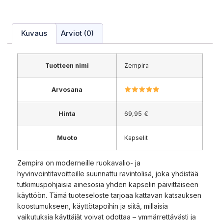
Kuvaus
Arviot (0)
Tuotteen nimi
Zempira
Arvosana
Hinta
69,95 €
Muoto
Kapselit
Zempira on moderneille ruokavalio- ja
hyvinvointitavoitteille suunnattu ravintolisä, joka yhdistää
tutkimuspohjaisia ainesosia yhden kapselin päivittäiseen
käyttöön. Tämä tuoteseloste tarjoaa kattavan katsauksen
koostumukseen, käyttötapoihin ja siitä, millaisia
vaikutuksia käyttäjät voivat odottaa – ymmärrettävästi ja