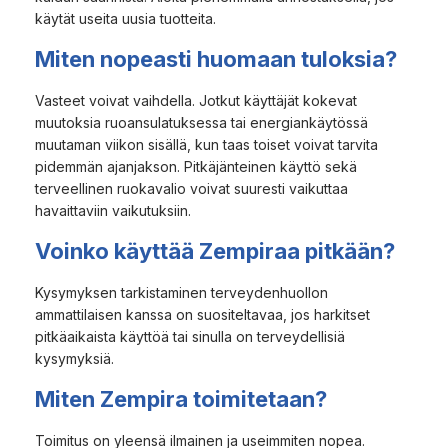
käytät useita uusia tuotteita.
Miten nopeasti huomaan tuloksia?
Vasteet voivat vaihdella. Jotkut käyttäjät kokevat
muutoksia ruoansulatuksessa tai energiankäytössä
muutaman viikon sisällä, kun taas toiset voivat tarvita
pidemmän ajanjakson. Pitkäjänteinen käyttö sekä
terveellinen ruokavalio voivat suuresti vaikuttaa
havaittaviin vaikutuksiin.
Voinko käyttää Zempiraa pitkään?
Kysymyksen tarkistaminen terveydenhuollon
ammattilaisen kanssa on suositeltavaa, jos harkitset
pitkäaikaista käyttöä tai sinulla on terveydellisiä
kysymyksiä.
Miten Zempira toimitetaan?
Toimitus on yleensä ilmainen ja useimmiten nopea.