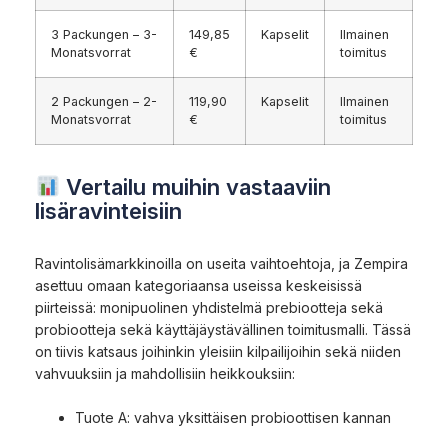
3 Packungen – 3-
149,85
Kapselit
Ilmainen
Monatsvorrat
€
toimitus
2 Packungen – 2-
119,90
Kapselit
Ilmainen
Monatsvorrat
€
toimitus
Vertailu muihin vastaaviin
lisäravinteisiin
Ravintolisämarkkinoilla on useita vaihtoehtoja, ja Zempira
asettuu omaan kategoriaansa useissa keskeisissä
piirteissä: monipuolinen yhdistelmä prebiootteja sekä
probiootteja sekä käyttäjäystävällinen toimitusmalli. Tässä
on tiivis katsaus joihinkin yleisiin kilpailijoihin sekä niiden
vahvuuksiin ja mahdollisiin heikkouksiin:
Tuote A: vahva yksittäisen probioottisen kannan