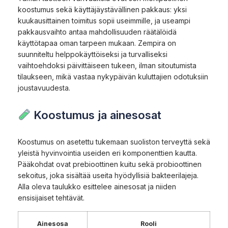
koostumus sekä käyttäjäystävällinen pakkaus: yksi
kuukausittainen toimitus sopii useimmille, ja useampi
pakkausvaihto antaa mahdollisuuden räätälöidä
käyttötapaa oman tarpeen mukaan. Zempira on
suunniteltu helppokäyttöiseksi ja turvalliseksi
vaihtoehdoksi päivittäiseen tukeen, ilman sitoutumista
tilaukseen, mikä vastaa nykypäivän kuluttajien odotuksiin
joustavuudesta.
Koostumus ja ainesosat
Koostumus on asetettu tukemaan suoliston terveyttä sekä
yleistä hyvinvointia useiden eri komponenttien kautta.
Pääkohdat ovat prebioottinen kuitu sekä probioottinen
sekoitus, joka sisältää useita hyödyllisiä bakteerilajeja.
Alla oleva taulukko esittelee ainesosat ja niiden
ensisijaiset tehtävät.
Ainesosa
Rooli