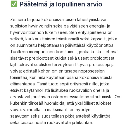
Päätelmä ja lopullinen arvio
Zempira tarjoaa kokonaisvaltaisen lähestymistavan
suoliston hyvinvointiin sekä päivittäiseen energia- ja
hyvinvointitunnon tukemiseen. Sen erityispiirteenä on
selkeä, kuukausittainen toimitusmalli sekä kapselit, jotka
on suunniteltu helpottamaan päivittäistä käyttöönottoa.
Tuotteen monipuolinen koostumus, jonka keskeiset osat
sisältävät prebioottiset kuidut sekä useat probioottiset
lajit, tukevat suoliston terveyteen liittyviä prosesseja ja
voivat edistää kehon omien tasapainoprosessien
toimintaa, kun niitä käytetään osana kokonaisvaltaista
elämäntapaa. Tämä tuote sopii erityisesti niille, jotka
etsivät käytännöllistä lisätukea ruokavalion ohella ja
arvostavat joustavaa ostoprosessia ilman sitoutumista. On
kuitenkin tärkeää huomioida, että yksilölliset tulokset
voivat vaihdella, ja maksimaalisen hyödyn
saavuttamiseksi suositellaan pitkäjänteistä käytäntöä
sekä tasapainoista ruokavaliota ja liikuntaa.