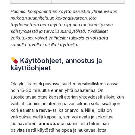
Huomio: komponenttien käyttö perustuu yhteenvedon
mukaan suunniteltuun kokonaisuuteen, jota
täydennetään ajan myötä riippuen tuotekehityksen
edistymisestä ja turvallisuusnäytöistä. Yksilölliset
vaikutukset voivat vaihdella; tuloksia ei voi taata
samalla tavalla kaikilla käyttäjillä.
Käyttöohjeet, annostus ja
käyttöohjeet
Ota yksi kapseli päivässä suurten vesilasillisten kanssa,
noin 15–30 minuuttia ennen yhtä pääateriaa. On
suositeltavaa ottaa kapseli aterian yhteydessä silloin, kun
valitset suurimman aterian päivän aikana sekä sisältöjen
korkeammalla rasva- tai kaloriarvolla. Niille, joilla on
vaikeuksia niellä kapselia, sen voi avata ja sekoittaa
juomaveteen.
annostus
on suunniteltu tekemään
päivittäisestä käytöstä helppoa ja mukavaa, jotta