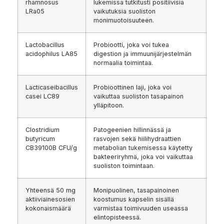
rhamnosus
lukemissa tutkitusti positiivisia
LRa05
vaikutuksia suoliston
monimuotoisuuteen.
Lactobacillus
Probiootti, joka voi tukea
acidophilus LA85
digestion ja immuunijärjestelmän
normaalia toimintaa.
Lacticaseibacillus
Probioottinen laji, joka voi
casei LC89
vaikuttaa suoliston tasapainon
ylläpitoon.
Clostridium
Patogeenien hillinnässä ja
butyricum
rasvojen sekä hiilihydraattien
CB39100B CFU/g
metabolian tukemisessa käytetty
bakteeriryhmä, joka voi vaikuttaa
suoliston toimintaan.
Yhteensä 50 mg
Monipuolinen, tasapainoinen
aktiiviainesosien
koostumus kapselin sisällä
kokonaismäärä
varmistaa toimivuuden useassa
elintopisteessä.