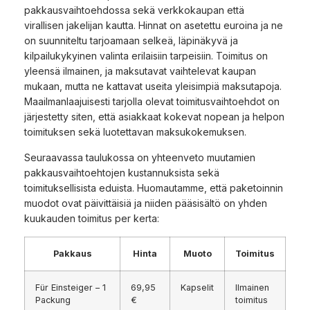
pakkausvaihtoehdossa sekä verkkokaupan että
virallisen jakelijan kautta. Hinnat on asetettu euroina ja ne
on suunniteltu tarjoamaan selkeä, läpinäkyvä ja
kilpailukykyinen valinta erilaisiin tarpeisiin. Toimitus on
yleensä ilmainen, ja maksutavat vaihtelevat kaupan
mukaan, mutta ne kattavat useita yleisimpiä maksutapoja.
Maailmanlaajuisesti tarjolla olevat toimitusvaihtoehdot on
järjestetty siten, että asiakkaat kokevat nopean ja helpon
toimituksen sekä luotettavan maksukokemuksen.
Seuraavassa taulukossa on yhteenveto muutamien
pakkausvaihtoehtojen kustannuksista sekä
toimituksellisista eduista. Huomautamme, että paketoinnin
muodot ovat päivittäisiä ja niiden pääsisältö on yhden
kuukauden toimitus per kerta:
Pakkaus
Hinta
Muoto
Toimitus
Für Einsteiger – 1
69,95
Kapselit
Ilmainen
Packung
€
toimitus