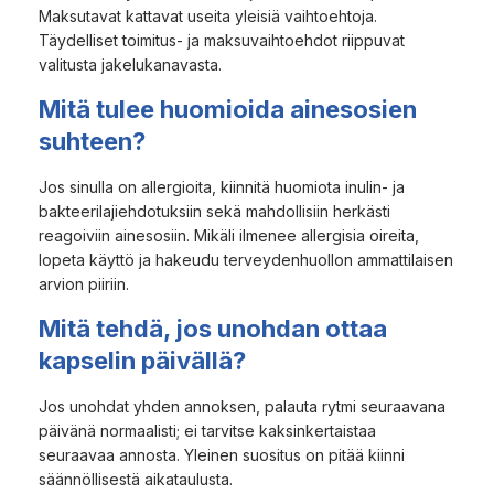
Maksutavat kattavat useita yleisiä vaihtoehtoja.
Täydelliset toimitus- ja maksuvaihtoehdot riippuvat
valitusta jakelukanavasta.
Mitä tulee huomioida ainesosien
suhteen?
Jos sinulla on allergioita, kiinnitä huomiota inulin- ja
bakteerilajiehdotuksiin sekä mahdollisiin herkästi
reagoiviin ainesosiin. Mikäli ilmenee allergisia oireita,
lopeta käyttö ja hakeudu terveydenhuollon ammattilaisen
arvion piiriin.
Mitä tehdä, jos unohdan ottaa
kapselin päivällä?
Jos unohdat yhden annoksen, palauta rytmi seuraavana
päivänä normaalisti; ei tarvitse kaksinkertaistaa
seuraavaa annosta. Yleinen suositus on pitää kiinni
säännöllisestä aikataulusta.