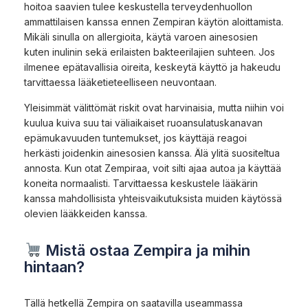
hoitoa saavien tulee keskustella terveydenhuollon
ammattilaisen kanssa ennen Zempiran käytön aloittamista.
Mikäli sinulla on allergioita, käytä varoen ainesosien
kuten inulinin sekä erilaisten bakteerilajien suhteen. Jos
ilmenee epätavallisia oireita, keskeytä käyttö ja hakeudu
tarvittaessa lääketieteelliseen neuvontaan.
Yleisimmät välittömät riskit ovat harvinaisia, mutta niihin voi
kuulua kuiva suu tai väliaikaiset ruoansulatuskanavan
epämukavuuden tuntemukset, jos käyttäjä reagoi
herkästi joidenkin ainesosien kanssa. Älä ylitä suositeltua
annosta. Kun otat Zempiraa, voit silti ajaa autoa ja käyttää
koneita normaalisti. Tarvittaessa keskustele lääkärin
kanssa mahdollisista yhteisvaikutuksista muiden käytössä
olevien lääkkeiden kanssa.
Mistä ostaa Zempira ja mihin
hintaan?
Tällä hetkellä Zempira on saatavilla useammassa