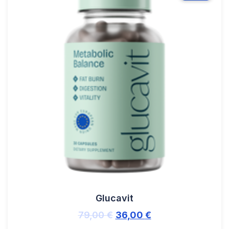
Glucavit
79,00
€
36,00
€