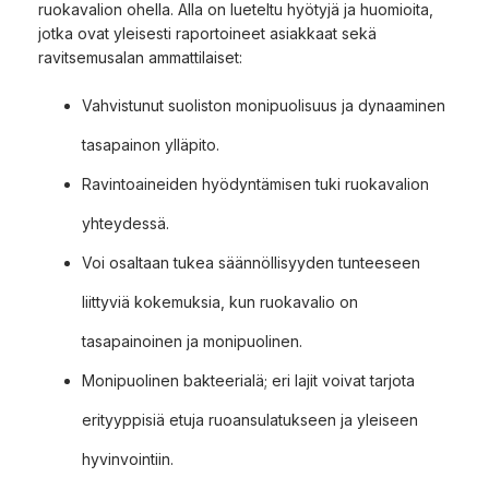
ruokavalion ohella. Alla on lueteltu hyötyjä ja huomioita,
jotka ovat yleisesti raportoineet asiakkaat sekä
ravitsemusalan ammattilaiset:
Vahvistunut suoliston monipuolisuus ja dynaaminen
tasapainon ylläpito.
Ravintoaineiden hyödyntämisen tuki ruokavalion
yhteydessä.
Voi osaltaan tukea säännöllisyyden tunteeseen
liittyviä kokemuksia, kun ruokavalio on
tasapainoinen ja monipuolinen.
Monipuolinen bakteerialä; eri lajit voivat tarjota
erityyppisiä etuja ruoansulatukseen ja yleiseen
hyvinvointiin.