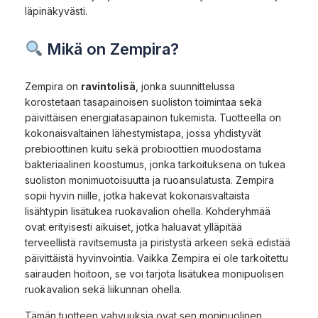
läpinäkyvästi.
Mikä on Zempira?
Zempira on
ravintolisä
, jonka suunnittelussa
korostetaan tasapainoisen suoliston toimintaa sekä
päivittäisen energiatasapainon tukemista. Tuotteella on
kokonaisvaltainen lähestymistapa, jossa yhdistyvät
prebioottinen kuitu sekä probioottien muodostama
bakteriaalinen koostumus, jonka tarkoituksena on tukea
suoliston monimuotoisuutta ja ruoansulatusta. Zempira
sopii hyvin niille, jotka hakevat kokonaisvaltaista
lisähtypin lisätukea ruokavalion ohella. Kohderyhmää
ovat erityisesti aikuiset, jotka haluavat ylläpitää
terveellistä ravitsemusta ja piristystä arkeen sekä edistää
päivittäistä hyvinvointia. Vaikka Zempira ei ole tarkoitettu
sairauden hoitoon, se voi tarjota lisätukea monipuolisen
ruokavalion sekä liikunnan ohella.
Tämän tuotteen vahvuuksia ovat sen monipuolinen