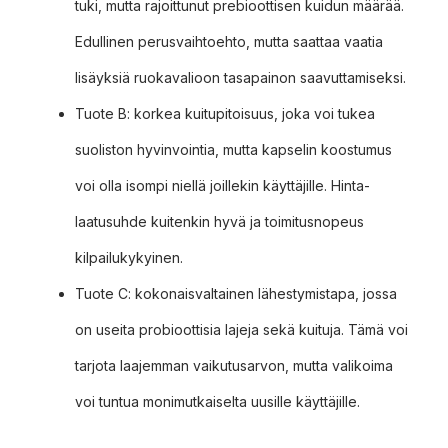
tuki, mutta rajoittunut prebioottisen kuidun määrää.
Edullinen perusvaihtoehto, mutta saattaa vaatia
lisäyksiä ruokavalioon tasapainon saavuttamiseksi.
Tuote B: korkea kuitupitoisuus, joka voi tukea
suoliston hyvinvointia, mutta kapselin koostumus
voi olla isompi niellä joillekin käyttäjille. Hinta-
laatusuhde kuitenkin hyvä ja toimitusnopeus
kilpailukykyinen.
Tuote C: kokonaisvaltainen lähestymistapa, jossa
on useita probioottisia lajeja sekä kuituja. Tämä voi
tarjota laajemman vaikutusarvon, mutta valikoima
voi tuntua monimutkaiselta uusille käyttäjille.