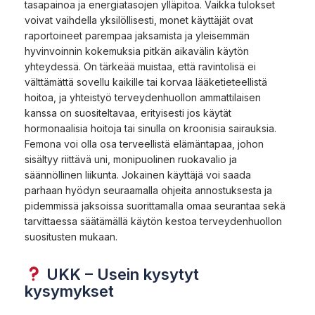
tasapainoa ja energiatasojen ylläpitoa. Vaikka tulokset
voivat vaihdella yksilöllisesti, monet käyttäjät ovat
raportoineet parempaa jaksamista ja yleisemmän
hyvinvoinnin kokemuksia pitkän aikavälin käytön
yhteydessä. On tärkeää muistaa, että ravintolisä ei
välttämättä sovellu kaikille tai korvaa lääketieteellistä
hoitoa, ja yhteistyö terveydenhuollon ammattilaisen
kanssa on suositeltavaa, erityisesti jos käytät
hormonaalisia hoitoja tai sinulla on kroonisia sairauksia.
Femona voi olla osa terveellistä elämäntapaa, johon
sisältyy riittävä uni, monipuolinen ruokavalio ja
säännöllinen liikunta. Jokainen käyttäjä voi saada
parhaan hyödyn seuraamalla ohjeita annostuksesta ja
pidemmissä jaksoissa suorittamalla omaa seurantaa sekä
tarvittaessa säätämällä käytön kestoa terveydenhuollon
suositusten mukaan.
UKK – Usein kysytyt
kysymykset