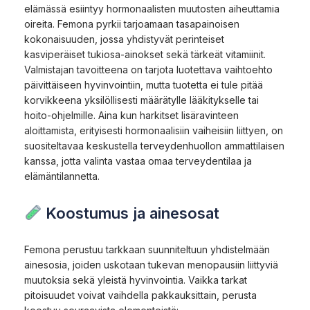
elämässä esiintyy hormonaalisten muutosten aiheuttamia
oireita. Femona pyrkii tarjoamaan tasapainoisen
kokonaisuuden, jossa yhdistyvät perinteiset
kasviperäiset tukiosa-ainokset sekä tärkeät vitamiinit.
Valmistajan tavoitteena on tarjota luotettava vaihtoehto
päivittäiseen hyvinvointiin, mutta tuotetta ei tule pitää
korvikkeena yksilöllisesti määrätylle lääkitykselle tai
hoito-ohjelmille. Aina kun harkitset lisäravinteen
aloittamista, erityisesti hormonaalisiin vaiheisiin liittyen, on
suositeltavaa keskustella terveydenhuollon ammattilaisen
kanssa, jotta valinta vastaa omaa terveydentilaa ja
elämäntilannetta.
Koostumus ja ainesosat
Femona perustuu tarkkaan suunniteltuun yhdistelmään
ainesosia, joiden uskotaan tukevan menopausiin liittyviä
muutoksia sekä yleistä hyvinvointia. Vaikka tarkat
pitoisuudet voivat vaihdella pakkauksittain, perusta