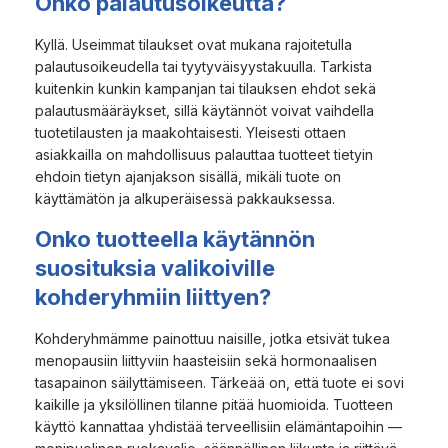
Onko palautusoikeutta?
Kyllä. Useimmat tilaukset ovat mukana rajoitetulla
palautusoikeudella tai tyytyväisyystakuulla. Tarkista
kuitenkin kunkin kampanjan tai tilauksen ehdot sekä
palautusmääräykset, sillä käytännöt voivat vaihdella
tuotetilausten ja maakohtaisesti. Yleisesti ottaen
asiakkailla on mahdollisuus palauttaa tuotteet tietyin
ehdoin tietyn ajanjakson sisällä, mikäli tuote on
käyttämätön ja alkuperäisessä pakkauksessa.
Onko tuotteella käytännön
suosituksia valikoiville
kohderyhmiin liittyen?
Kohderyhmämme painottuu naisille, jotka etsivät tukea
menopausiin liittyviin haasteisiin sekä hormonaalisen
tasapainon säilyttämiseen. Tärkeää on, että tuote ei sovi
kaikille ja yksilöllinen tilanne pitää huomioida. Tuotteen
käyttö kannattaa yhdistää terveellisiin elämäntapoihin —