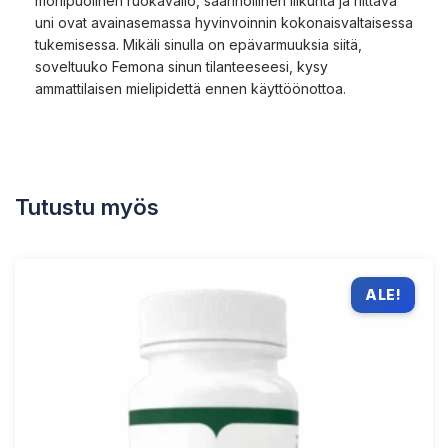
monipuolinen ruokavalio, säännöllinen liikunta ja riittävä
uni ovat avainasemassa hyvinvoinnin kokonaisvaltaisessa
tukemisessa. Mikäli sinulla on epävarmuuksia siitä,
soveltuuko Femona sinun tilanteeseesi, kysy
ammattilaisen mielipidettä ennen käyttöönottoa.
Tutustu myös
ALE!