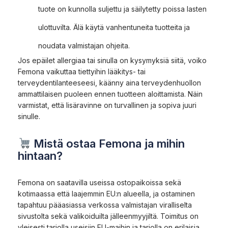
tuote on kunnolla suljettu ja säilytetty poissa lasten
ulottuvilta. Älä käytä vanhentuneita tuotteita ja
noudata valmistajan ohjeita.
Jos epäilet allergiaa tai sinulla on kysymyksiä siitä, voiko
Femona vaikuttaa tiettyihin lääkitys- tai
terveydentilanteeseesi, käänny aina terveydenhuollon
ammattilaisen puoleen ennen tuotteen aloittamista. Näin
varmistat, että lisäravinne on turvallinen ja sopiva juuri
sinulle.
Mistä ostaa Femona ja mihin
hintaan?
Femona on saatavilla useissa ostopaikoissa sekä
kotimaassa että laajemmin EU:n alueella, ja ostaminen
tapahtuu pääasiassa verkossa valmistajan viralliselta
sivustolta sekä valikoiduilta jälleenmyyjiltä. Toimitus on
yleisesti tarjolla useisiin EU-maihin ja tarjolla on erilaisia