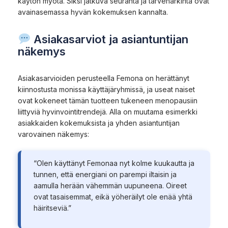
käytön myötä. Siksi jatkuva seuranta ja tarveharkinta ovat
avainasemassa hyvän kokemuksen kannalta.
Asiakasarviot ja asiantuntijan
näkemys
Asiakasarvioiden perusteella Femona on herättänyt
kiinnostusta monissa käyttäjäryhmissä, ja useat naiset
ovat kokeneet tämän tuotteen tukeneen menopausiin
liittyviä hyvinvointitrendejä. Alla on muutama esimerkki
asiakkaiden kokemuksista ja yhden asiantuntijan
varovainen näkemys:
“Olen käyttänyt Femonaa nyt kolme kuukautta ja
tunnen, että energiani on parempi iltaisin ja
aamulla herään vähemmän uupuneena. Oireet
ovat tasaisemmat, eikä yöheräilyt ole enää yhtä
häiritseviä.”