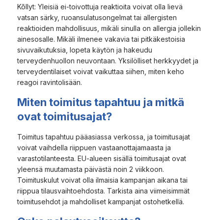
Kõllyt: Yleisiä ei-toivottuja reaktioita voivat olla lievä
vatsan särky, ruoansulatusongelmat tai allergisten
reaktioiden mahdollisuus, mikäli sinulla on allergia jollekin
ainesosalle. Mikäli ilmenee vakavia tai pitkäkestoisia
sivuvaikutuksia, lopeta käytön ja hakeudu
terveydenhuollon neuvontaan. Yksilölliset herkkyydet ja
terveydentilaiset voivat vaikuttaa siihen, miten keho
reagoi ravintolisään.
Miten toimitus tapahtuu ja mitkä
ovat toimitusajat?
Toimitus tapahtuu pääasiassa verkossa, ja toimitusajat
voivat vaihdella riippuen vastaanottajamaasta ja
varastotilanteesta. EU-alueen sisällä toimitusajat ovat
yleensä muutamasta päivästä noin 2 viikkoon.
Toimituskulut voivat olla ilmaisia kampanjan aikana tai
riippua tilausvaihtoehdosta. Tarkista aina viimeisimmät
toimitusehdot ja mahdolliset kampanjat ostohetkellä.