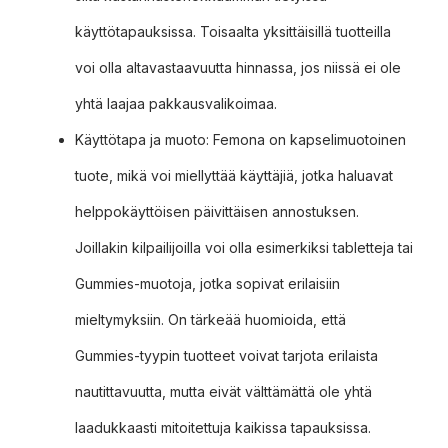
käyttötapauksissa. Toisaalta yksittäisillä tuotteilla
voi olla altavastaavuutta hinnassa, jos niissä ei ole
yhtä laajaa pakkausvalikoimaa.
Käyttötapa ja muoto: Femona on kapselimuotoinen
tuote, mikä voi miellyttää käyttäjiä, jotka haluavat
helppokäyttöisen päivittäisen annostuksen.
Joillakin kilpailijoilla voi olla esimerkiksi tabletteja tai
Gummies-muotoja, jotka sopivat erilaisiin
mieltymyksiin. On tärkeää huomioida, että
Gummies-tyypin tuotteet voivat tarjota erilaista
nautittavuutta, mutta eivät välttämättä ole yhtä
laadukkaasti mitoitettuja kaikissa tapauksissa.