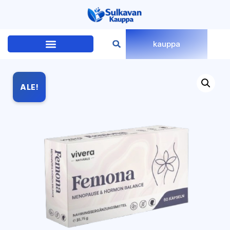
kauppa
ALE!