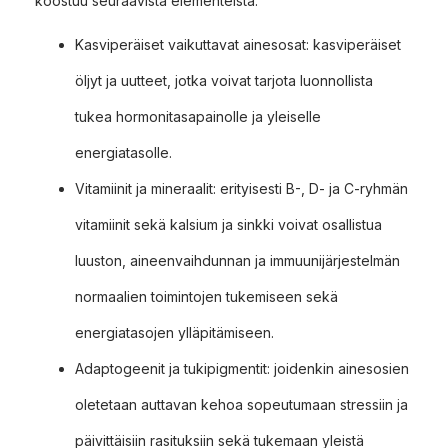
koostuu seuraavista elementeistä:
Kasviperäiset vaikuttavat ainesosat: kasviperäiset
öljyt ja uutteet, jotka voivat tarjota luonnollista
tukea hormonitasapainolle ja yleiselle
energiatasolle.
Vitamiinit ja mineraalit: erityisesti B-, D- ja C-ryhmän
vitamiinit sekä kalsium ja sinkki voivat osallistua
luuston, aineenvaihdunnan ja immuunijärjestelmän
normaalien toimintojen tukemiseen sekä
energiatasojen ylläpitämiseen.
Adaptogeenit ja tukipigmentit: joidenkin ainesosien
oletetaan auttavan kehoa sopeutumaan stressiin ja
päivittäisiin rasituksiin sekä tukemaan yleistä