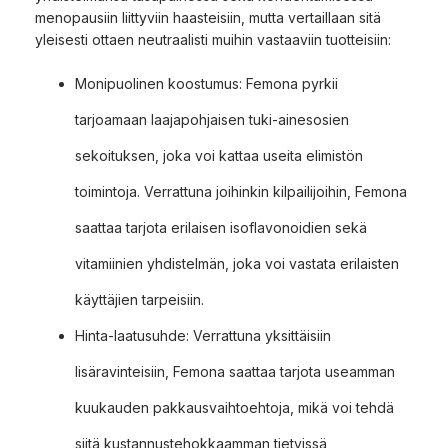
menopausiin liittyviin haasteisiin, mutta vertaillaan sitä
yleisesti ottaen neutraalisti muihin vastaaviin tuotteisiin:
Monipuolinen koostumus: Femona pyrkii
tarjoamaan laajapohjaisen tuki-ainesosien
sekoituksen, joka voi kattaa useita elimistön
toimintoja. Verrattuna joihinkin kilpailijoihin, Femona
saattaa tarjota erilaisen isoflavonoidien sekä
vitamiinien yhdistelmän, joka voi vastata erilaisten
käyttäjien tarpeisiin.
Hinta-laatusuhde: Verrattuna yksittäisiin
lisäravinteisiin, Femona saattaa tarjota useamman
kuukauden pakkausvaihtoehtoja, mikä voi tehdä
siitä kustannustehokkaamman tietyissä