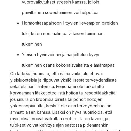
vuorovaikutukset stressin kanssa, jolloin
päivittäinen sopeutuminen voi helpottua
Hormonitasapainoon liittyvien lievempien oireiden
tuki, kuten normaalin päivittäisen toiminnan
tukeminen
Yleisen hyvinvoinnin ja harjoittelun kyvyn
tukeminen osana kokonaisvaltaista elämäntapaa
On tärkeää huomata, että nämä vaikutukset ovat
yleisluonteisia ja riippuvat yksilöllisestä terveydentilasta
sekä elämäntilanteesta. Femona ei ole tarkoitettu
korvaamaan lääketieteellistä hoitoa tai reseptilääkkeitä;
jos sinulla on kroonisia oireita tai pohdit hoitojen
yhteensopivuutta, keskustele aina terveydenhuollon
ammattilaisen kanssa. Lisäksi on hyvä huomioida, että
ravintolisät voivat vaikuttaa eri ihmisillä eri tavoin, ja
tulokset voivat kehittyä ajan saatossa pidemmänkin