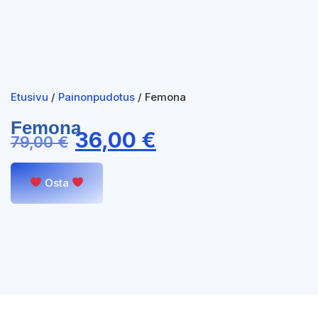
Etusivu
/
Painonpudotus
/ Femona
Femona
36,00
€
79,00
€
Osta