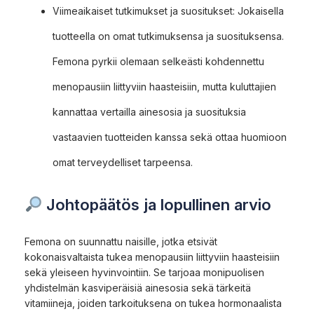
Viimeaikaiset tutkimukset ja suositukset: Jokaisella
tuotteella on omat tutkimuksensa ja suosituksensa.
Femona pyrkii olemaan selkeästi kohdennettu
menopausiin liittyviin haasteisiin, mutta kuluttajien
kannattaa vertailla ainesosia ja suosituksia
vastaavien tuotteiden kanssa sekä ottaa huomioon
omat terveydelliset tarpeensa.
Johtopäätös ja lopullinen arvio
Femona on suunnattu naisille, jotka etsivät
kokonaisvaltaista tukea menopausiin liittyviin haasteisiin
sekä yleiseen hyvinvointiin. Se tarjoaa monipuolisen
yhdistelmän kasviperäisiä ainesosia sekä tärkeitä
vitamiineja, joiden tarkoituksena on tukea hormonaalista