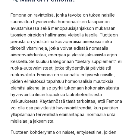
Femona on ravintolisä, jonka tavoite on tukea naisille
suunnattua hyvinvointia hormonaalisen tasapainon
avustamisessa sekä menopausiajanjakson mukanaan
tuomien oireiden hallinnassa yleisellä tasolla. Tuotteen
perusta on yhdistelmä kasviperäisiä ainesosia sekä
tärkeitä vitamiineja, jotka voivat edistää normaalia
aineenvaihduntaa, energiaa ja yleistä jaksamista arjen
keskellä. Se kuuluu kategoriaan “dietary supplement” eli
ruoka-uutevalmisteet, jotka täydentävät päivittäistä
ruokavaliota. Femona on suunnattu erityisesti naisille,
joiden elimistössä tapahtuu hormonaalisia muutoksia
elämäsi aikana, ja se pyrkii tukemaan kokonaisvaltaista
hyvinvointia ilman lupauksia lääketieteellisestä
vaikutuksesta. Käytännössä tämä tarkoittaa, että Femona
voi olla osa päivittäistä hyvinvointitrendiä, kun pyritään
ylläpitämään terveellistä elämäntapaa, normaalia unta,
mielialaa ja jaksamista.
Tuotteen kohderyhmä on naiset, erityisesti ne, joiden