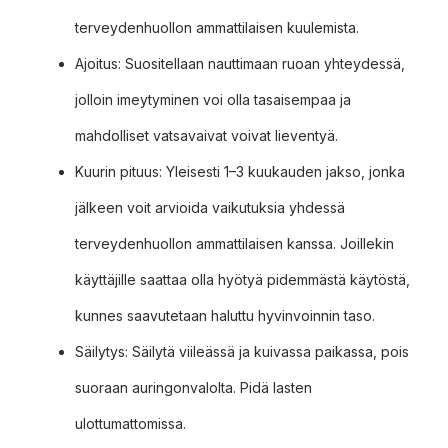
terveydenhuollon ammattilaisen kuulemista.
Ajoitus: Suositellaan nauttimaan ruoan yhteydessä,
jolloin imeytyminen voi olla tasaisempaa ja
mahdolliset vatsavaivat voivat lieventyä.
Kuurin pituus: Yleisesti 1–3 kuukauden jakso, jonka
jälkeen voit arvioida vaikutuksia yhdessä
terveydenhuollon ammattilaisen kanssa. Joillekin
käyttäjille saattaa olla hyötyä pidemmästä käytöstä,
kunnes saavutetaan haluttu hyvinvoinnin taso.
Säilytys: Säilytä viileässä ja kuivassa paikassa, pois
suoraan auringonvalolta. Pidä lasten
ulottumattomissa.