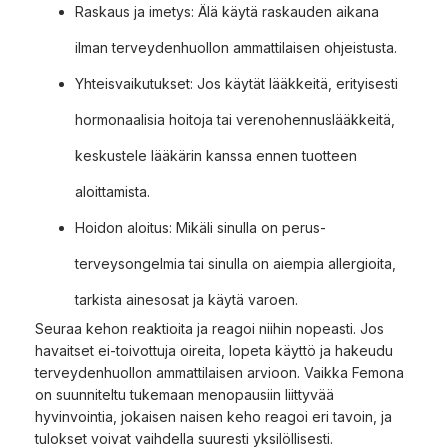
Raskaus ja imetys: Älä käytä raskauden aikana
ilman terveydenhuollon ammattilaisen ohjeistusta.
Yhteisvaikutukset: Jos käytät lääkkeitä, erityisesti
hormonaalisia hoitoja tai verenohennuslääkkeitä,
keskustele lääkärin kanssa ennen tuotteen
aloittamista.
Hoidon aloitus: Mikäli sinulla on perus-
terveysongelmia tai sinulla on aiempia allergioita,
tarkista ainesosat ja käytä varoen.
Seuraa kehon reaktioita ja reagoi niihin nopeasti. Jos
havaitset ei-toivottuja oireita, lopeta käyttö ja hakeudu
terveydenhuollon ammattilaisen arvioon. Vaikka Femona
on suunniteltu tukemaan menopausiin liittyvää
hyvinvointia, jokaisen naisen keho reagoi eri tavoin, ja
tulokset voivat vaihdella suuresti yksilöllisesti.