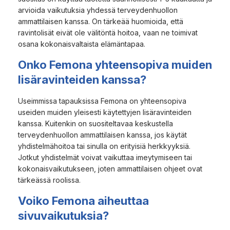
arvioida vaikutuksia yhdessä terveydenhuollon
ammattilaisen kanssa. On tärkeää huomioida, että
ravintolisät eivät ole välitöntä hoitoa, vaan ne toimivat
osana kokonaisvaltaista elämäntapaa.
Onko Femona yhteensopiva muiden
lisäravinteiden kanssa?
Useimmissa tapauksissa Femona on yhteensopiva
useiden muiden yleisesti käytettyjen lisäravinteiden
kanssa. Kuitenkin on suositeltavaa keskustella
terveydenhuollon ammattilaisen kanssa, jos käytät
yhdistelmähoitoa tai sinulla on erityisiä herkkyyksiä.
Jotkut yhdistelmät voivat vaikuttaa imeytymiseen tai
kokonaisvaikutukseen, joten ammattilaisen ohjeet ovat
tärkeässä roolissa.
Voiko Femona aiheuttaa
sivuvaikutuksia?