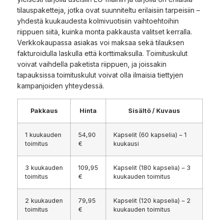
tilauspaketteja, jotka ovat suunniteltu erilaisiin tarpeisiin –
yhdestä kuukaudesta kolmivuotisiin vaihtoehtoihin
riippuen siitä, kuinka monta pakkausta valitset kerralla.
Verkkokaupassa asiakas voi maksaa sekä tilauksen
fakturoidulla laskulla että korttimaksulla. Toimituskulut
voivat vaihdella paketista riippuen, ja joissakin
tapauksissa toimituskulut voivat olla ilmaisia tiettyjen
kampanjoiden yhteydessä.
Pakkaus
Hinta
Sisältö / Kuvaus
1 kuukauden
54,90
Kapselit (60 kapselia) – 1
toimitus
€
kuukausi
3 kuukauden
109,95
Kapselit (180 kapselia) – 3
toimitus
€
kuukauden toimitus
2 kuukauden
79,95
Kapselit (120 kapselia) – 2
toimitus
€
kuukauden toimitus