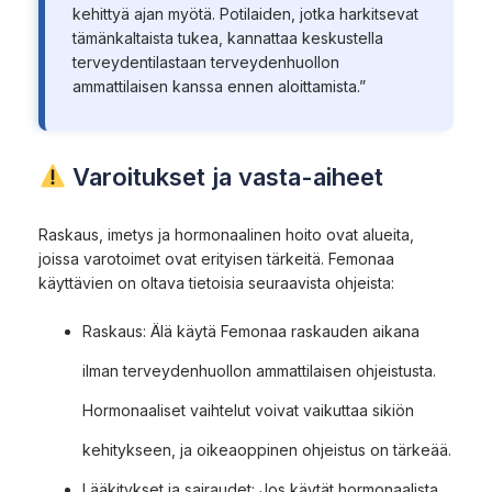
kehittyä ajan myötä. Potilaiden, jotka harkitsevat
tämänkaltaista tukea, kannattaa keskustella
terveydentilastaan terveydenhuollon
ammattilaisen kanssa ennen aloittamista.”
Varoitukset ja vasta-aiheet
Raskaus, imetys ja hormonaalinen hoito ovat alueita,
joissa varotoimet ovat erityisen tärkeitä. Femonaa
käyttävien on oltava tietoisia seuraavista ohjeista:
Raskaus: Älä käytä Femonaa raskauden aikana
ilman terveydenhuollon ammattilaisen ohjeistusta.
Hormonaaliset vaihtelut voivat vaikuttaa sikiön
kehitykseen, ja oikeaoppinen ohjeistus on tärkeää.
Lääkitykset ja sairaudet: Jos käytät hormonaalista