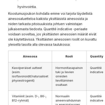
hyvinvointia.
Koostumusjoukon kohdalla emme voi tarjota täydellistä
ainesosaluetteloa kaikista yksittäisistä ainesosista ja
niiden tarkasta pitoisuuksista johtuen valmistajan
julkaisemasta tiedosta. Quantité indicative -periaate
voidaan soveltaa, jos yksittäisten ainesosien määrät eivät
ole käytettävissä. Yksittäisten ainesosien roolit on kuvattu
yleisellä tasolla alla olevassa taulukossa:
Ainesosa
Rooli
Quantity
Kasviperäiset uutteet
Hormonitasapainon
Quantité
(esim.
tuki ja lievien
indicative
isoflavonoidit/naturaaliset
oireiden
phyoestrogenit)
lievittäminen
osaltaan
Vitamiinit (esim. D-, B6-,
Normaalin
Quantité
B12-ryhmät)
aineenvaihdunnan
indicative
ja energiatasojen