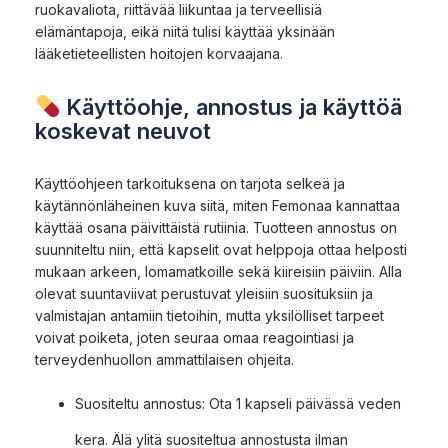
ruokavaliota, riittävää liikuntaa ja terveellisiä
elämäntapoja, eikä niitä tulisi käyttää yksinään
lääketieteellisten hoitojen korvaajana.
Käyttöohje, annostus ja käyttöä
koskevat neuvot
Käyttöohjeen tarkoituksena on tarjota selkeä ja
käytännönläheinen kuva siitä, miten Femonaa kannattaa
käyttää osana päivittäistä rutiinia. Tuotteen annostus on
suunniteltu niin, että kapselit ovat helppoja ottaa helposti
mukaan arkeen, lomamatkoille sekä kiireisiin päiviin. Alla
olevat suuntaviivat perustuvat yleisiin suosituksiin ja
valmistajan antamiin tietoihin, mutta yksilölliset tarpeet
voivat poiketa, joten seuraa omaa reagointiasi ja
terveydenhuollon ammattilaisen ohjeita.
Suositeltu annostus: Ota 1 kapseli päivässä veden
kera. Älä ylitä suositeltua annostusta ilman