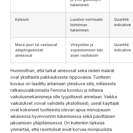
tukeminen
Kalsium
Luuston normaalin
Quantité
toiminnan
indicative
tukeminen
Maca-juuri tai vastaavat
Vireystilan ja
Quantité
adaptogeeniset
sopeutumisen tuki
indicative
ainesosat
arjen rasituksiin
Huomioithan, että tarkat ainesosat sekä niiden määrät
ovat yksittäistä pakkauksesta riippuvaisia. Tuotteen
kuvaus on laadittu antamaan yleiskuva siitä, millaisesta
ratkaisuvalikoimasta Femona koostuu ja millaisia
vaikutusmekanismeja sille tyypillisesti annetaan. Vaikka
vaikutukset voivat vaihdella yksilöllisesti, useat käyttäjät
ovat kokeneet tuotteesta olevan apua menopausin
aikaisessa hyvinvoinnin tukemisessa sekä päivittäisen
jaksamisen ylläpitämisessä. On kuitenkin tärkeää
ymmärtää, että ravintolisät eivät korvaa monipuolista