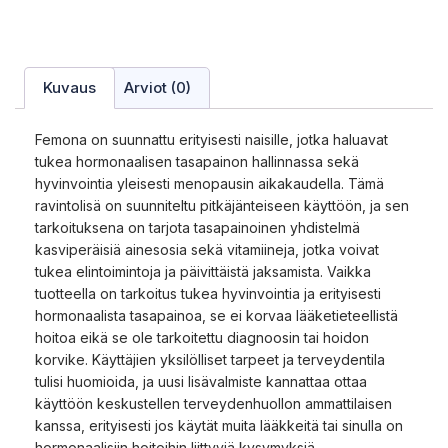
Kuvaus
Arviot (0)
Femona on suunnattu erityisesti naisille, jotka haluavat
tukea hormonaalisen tasapainon hallinnassa sekä
hyvinvointia yleisesti menopausin aikakaudella. Tämä
ravintolisä on suunniteltu pitkäjänteiseen käyttöön, ja sen
tarkoituksena on tarjota tasapainoinen yhdistelmä
kasviperäisiä ainesosia sekä vitamiineja, jotka voivat
tukea elintoimintoja ja päivittäistä jaksamista. Vaikka
tuotteella on tarkoitus tukea hyvinvointia ja erityisesti
hormonaalista tasapainoa, se ei korvaa lääketieteellistä
hoitoa eikä se ole tarkoitettu diagnoosin tai hoidon
korvike. Käyttäjien yksilölliset tarpeet ja terveydentila
tulisi huomioida, ja uusi lisävalmiste kannattaa ottaa
käyttöön keskustellen terveydenhuollon ammattilaisen
kanssa, erityisesti jos käytät muita lääkkeitä tai sinulla on
hormonaalisiin hoitoihin liittyviä kysymyksiä.