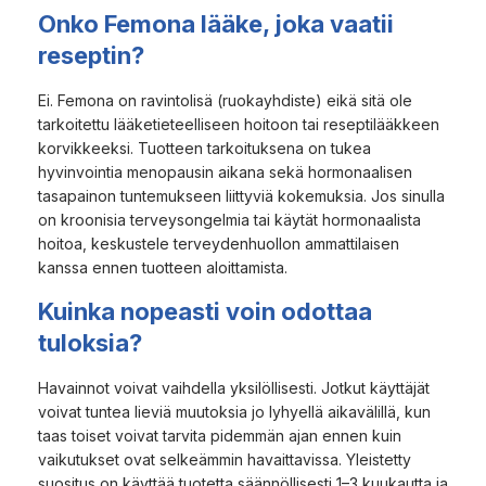
Onko Femona lääke, joka vaatii
reseptin?
Ei. Femona on ravintolisä (ruokayhdiste) eikä sitä ole
tarkoitettu lääketieteelliseen hoitoon tai reseptilääkkeen
korvikkeeksi. Tuotteen tarkoituksena on tukea
hyvinvointia menopausin aikana sekä hormonaalisen
tasapainon tuntemukseen liittyviä kokemuksia. Jos sinulla
on kroonisia terveysongelmia tai käytät hormonaalista
hoitoa, keskustele terveydenhuollon ammattilaisen
kanssa ennen tuotteen aloittamista.
Kuinka nopeasti voin odottaa
tuloksia?
Havainnot voivat vaihdella yksilöllisesti. Jotkut käyttäjät
voivat tuntea lieviä muutoksia jo lyhyellä aikavälillä, kun
taas toiset voivat tarvita pidemmän ajan ennen kuin
vaikutukset ovat selkeämmin havaittavissa. Yleistetty
suositus on käyttää tuotetta säännöllisesti 1–3 kuukautta ja