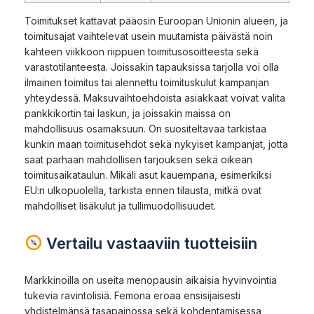
Toimitukset kattavat pääosin Euroopan Unionin alueen, ja
toimitusajat vaihtelevat usein muutamista päivästä noin
kahteen viikkoon riippuen toimitusosoitteesta sekä
varastotilanteesta. Joissakin tapauksissa tarjolla voi olla
ilmainen toimitus tai alennettu toimituskulut kampanjan
yhteydessä. Maksuvaihtoehdoista asiakkaat voivat valita
pankkikortin tai laskun, ja joissakin maissa on
mahdollisuus osamaksuun. On suositeltavaa tarkistaa
kunkin maan toimitusehdot sekä nykyiset kampanjat, jotta
saat parhaan mahdollisen tarjouksen sekä oikean
toimitusaikataulun. Mikäli asut kauempana, esimerkiksi
EU:n ulkopuolella, tarkista ennen tilausta, mitkä ovat
mahdolliset lisäkulut ja tullimuodollisuudet.
Vertailu vastaaviin tuotteisiin
Markkinoilla on useita menopausin aikaisia hyvinvointia
tukevia ravintolisiä. Femona eroaa ensisijaisesti
yhdistelmänsä tasapainossa sekä kohdentamisessa