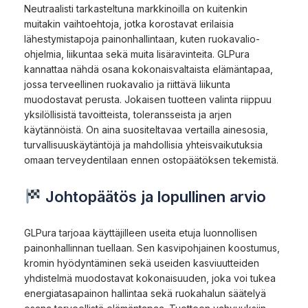
Neutraalisti tarkasteltuna markkinoilla on kuitenkin
muitakin vaihtoehtoja, jotka korostavat erilaisia
lähestymistapoja painonhallintaan, kuten ruokavalio-
ohjelmia, liikuntaa sekä muita lisäravinteita. GLPura
kannattaa nähdä osana kokonaisvaltaista elämäntapaa,
jossa terveellinen ruokavalio ja riittävä liikunta
muodostavat perusta. Jokaisen tuotteen valinta riippuu
yksilöllisistä tavoitteista, toleransseista ja arjen
käytännöistä. On aina suositeltavaa vertailla ainesosia,
turvallisuuskäytäntöjä ja mahdollisia yhteisvaikutuksia
omaan terveydentilaan ennen ostopäätöksen tekemistä.
Johtopäätös ja lopullinen arvio
GLPura tarjoaa käyttäjilleen useita etuja luonnollisen
painonhallinnan tuellaan. Sen kasvipohjainen koostumus,
kromin hyödyntäminen sekä useiden kasviuutteiden
yhdistelmä muodostavat kokonaisuuden, joka voi tukea
energiatasapainon hallintaa sekä ruokahalun säätelyä