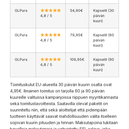
GLPura
54,90€
Kapselit (30
4,8 / 5
päivän
kuuri)
GLPura
79,95€
Kapselit (60
4,8 / 5
päivän
kuuri)
GLPura
109,95€
Kapselit (90
4,8 / 5
päivän
kuuri)
Toimituskulut EU-alueella 30 päivän kuurin osalta ovat
4,95€. Ilmainen toimitus on tarjolla 60 ja 90 päivän
kuureille valituissa kampanjoissa riippuen myyntikannasta
sekä toimitustavoitteista. Saatavilla olevat paketit on
suunniteltu niin, että sekä aloittelijat että pidempään
tuotteen käyttävät saavat mahdollisuuden valita itselleen
sopivan kuurin pituuden ja hinnan. Maksutapoina tukitaan
turvallisia maksutapoja ja vahvistettu SSL-salaus, joka