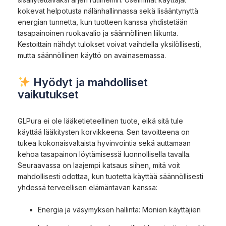
kokevat helpotusta nälänhallinnassa sekä lisääntynyttä
energian tunnetta, kun tuotteen kanssa yhdistetään
tasapainoinen ruokavalio ja säännöllinen liikunta.
Kestoittain nähdyt tulokset voivat vaihdella yksilöllisesti,
mutta säännöllinen käyttö on avainasemassa.
Hyödyt ja mahdolliset
vaikutukset
GLPura ei ole lääketieteellinen tuote, eikä sitä tule
käyttää lääkitysten korvikkeena. Sen tavoitteena on
tukea kokonaisvaltaista hyvinvointia sekä auttamaan
kehoa tasapainon löytämisessä luonnollisella tavalla.
Seuraavassa on laajempi katsaus siihen, mitä voit
mahdollisesti odottaa, kun tuotetta käyttää säännöllisesti
yhdessä terveellisen elämäntavan kanssa:
Energia ja väsymyksen hallinta: Monien käyttäjien