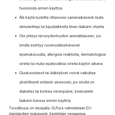
huomioida ennen käyttöä.
Älä käytä tuotetta ottaessasi samanaikaisesti muita
stimulantteja tai kipulääkkeitä ilman lääkärin ohjeita.
Ota yhteys terveydenhuollon ammattilaiseen, jos
sinulla esiintyy ruoansulatuskanavan
epämukavuutta, allergisia reaktioita, dermatologisia
oireita tai muita epätavallisia oireita käytön aikana.
Gluukoositasot tai lääkitykset voivat vaikuttaa
yksilöllisesti erilaisiin ainesosiin; jos sinulla on
diabetes tai korkea verenpaine, keskustele
lääkärin kanssa ennen käyttöä.
Turvallisuus on etusijalla: GLPura valmistetaan EU-
standardien mukaisesti, käytetään vegaanisia,