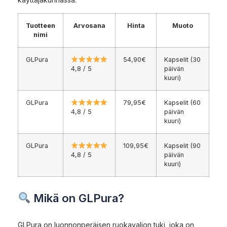
Tuotteen
Arvosana
Hinta
Muoto
nimi
GLPura
54,90€
Kapselit (30
4,8 / 5
päivän
kuuri)
GLPura
79,95€
Kapselit (60
4,8 / 5
päivän
kuuri)
GLPura
109,95€
Kapselit (90
4,8 / 5
päivän
kuuri)
Mikä on GLPura?
GLPura on luonnonperäisen ruokavalion tuki, joka on