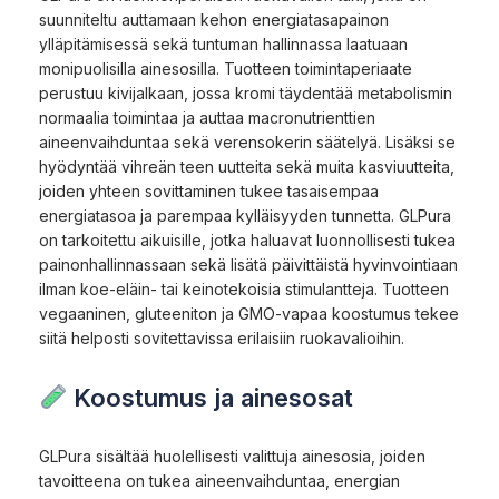
suunniteltu auttamaan kehon energiatasapainon
ylläpitämisessä sekä tuntuman hallinnassa laatuaan
monipuolisilla ainesosilla. Tuotteen toimintaperiaate
perustuu kivijalkaan, jossa kromi täydentää metabolismin
normaalia toimintaa ja auttaa macronutrienttien
aineenvaihduntaa sekä verensokerin säätelyä. Lisäksi se
hyödyntää vihreän teen uutteita sekä muita kasviuutteita,
joiden yhteen sovittaminen tukee tasaisempaa
energiatasoa ja parempaa kylläisyyden tunnetta. GLPura
on tarkoitettu aikuisille, jotka haluavat luonnollisesti tukea
painonhallinnassaan sekä lisätä päivittäistä hyvinvointiaan
ilman koe-eläin- tai keinotekoisia stimulantteja. Tuotteen
vegaaninen, gluteeniton ja GMO-vapaa koostumus tekee
siitä helposti sovitettavissa erilaisiin ruokavalioihin.
Koostumus ja ainesosat
GLPura sisältää huolellisesti valittuja ainesosia, joiden
tavoitteena on tukea aineenvaihduntaa, energian