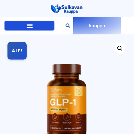
kauppa
ALE!