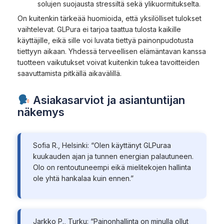
solujen suojausta stressiltä sekä ylikuormitukselta.
On kuitenkin tärkeää huomioida, että yksilölliset tulokset
vaihtelevat. GLPura ei tarjoa taattua tulosta kaikille
käyttäjille, eikä sille voi luvata tiettyä painonpudotusta
tiettyyn aikaan. Yhdessä terveellisen elämäntavan kanssa
tuotteen vaikutukset voivat kuitenkin tukea tavoitteiden
saavuttamista pitkällä aikavälillä.
Asiakasarviot ja asiantuntijan
näkemys
Sofia R., Helsinki: “Olen käyttänyt GLPuraa
kuukauden ajan ja tunnen energian palautuneen.
Olo on rentoutuneempi eikä mielitekojen hallinta
ole yhtä hankalaa kuin ennen.”
Jarkko P., Turku: “Painonhallinta on minulla ollut