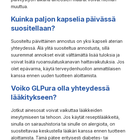
muuttua.
Kuinka paljon kapselia päivässä
suositellaan?
Suositeltu päivittäinen annostus on yksi kapseli aterian
yhteydessä. Älä ylitä suositeltua annostusta, sillä
suuremmat annokset eivät välttämättä lisää tuloksia ja
voivat lisätä ruoansulatuskanavan haittavaikutuksia. Jos
olet epävarma, käytä terveydenhuollon ammattilaisen
kanssa ennen uuden tuotteen aloittamista.
Voiko GLPura olla yhteydessä
lääkitykseen?
Jotkut ainesosat voivat vaikuttaa lääkkeiden
imeytymiseen tai tehoon. Jos käytät reseptilääkkeitä,
sinulla on sairaushistoria tai sinulle on alergioita, on
suositeltavaa keskustella lääkäri kanssa ennen tuotteen
aloittamista. Tämä pätee erityisesti diabetes- tai