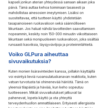
kapseli jonkun aterian yhteydessä samaan aikaan joka
päivä. Tämä auttaa kehoa toimimaan tasaisesti ja
mahdollistaa ainesosien imeytymisen. Lisäksi on
suositeltavaa, että tuotteen käyttö yhdistetään
tasapainoiseen ruokavalioon sekä säännölliseen
liikuntaan. Jos haluat nähdä tavoitteiden saavuttamisen
nopeammin, keskity noin 150–300 minuutin viikoittaiseen
liikuntaan sekä monipuoliseen ruokavalioon, joka sisältää
runsaasti kasviksia, täysjyväviljoja ja proteiininlähteitä.
Voiko GLPura aiheuttaa
sivuvaikutuksia?
Kuten monien lisäravinteiden kanssa, joillakin käyttäjillä
voi esiintyä lieviä ruoansulatuskanavan reaktioita, kuten
vatsan turvotusta tai ohimenevää häiriötä. Tämä on
yleensä tilapäistä ja häviää, kun keho sopeutuu
tuotteeseen. Mikäli sivuvaikutukset jatkuvat tai
pahenevat, lopeta käyttö ja ota yhteyttä
terveydenhuollon ammattilaiseen. Erityisesti allergisista