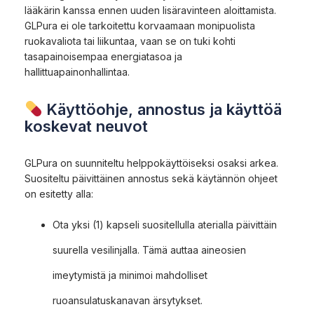
lääkärin kanssa ennen uuden lisäravinteen aloittamista.
GLPura ei ole tarkoitettu korvaamaan monipuolista
ruokavaliota tai liikuntaa, vaan se on tuki kohti
tasapainoisempaa energiatasoa ja
hallittuapainonhallintaa.
Käyttöohje, annostus ja käyttöä
koskevat neuvot
GLPura on suunniteltu helppokäyttöiseksi osaksi arkea.
Suositeltu päivittäinen annostus sekä käytännön ohjeet
on esitetty alla:
Ota yksi (1) kapseli suositellulla aterialla päivittäin
suurella vesilinjalla. Tämä auttaa aineosien
imeytymistä ja minimoi mahdolliset
ruoansulatuskanavan ärsytykset.