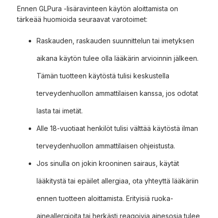
Ennen GLPura -lisäravinteen käytön aloittamista on
tärkeää huomioida seuraavat varotoimet:
Raskauden, raskauden suunnittelun tai imetyksen
aikana käytön tulee olla lääkärin arvioinnin jälkeen.
Tämän tuotteen käytöstä tulisi keskustella
terveydenhuollon ammattilaisen kanssa, jos odotat
lasta tai imetät.
Alle 18-vuotiaat henkilöt tulisi välttää käytöstä ilman
terveydenhuollon ammattilaisen ohjeistusta.
Jos sinulla on jokin krooninen sairaus, käytät
lääkitystä tai epäilet allergiaa, ota yhteyttä lääkäriin
ennen tuotteen aloittamista. Erityisiä ruoka-
aineallergioita tai herkästi reagoivia ainesosia tulee