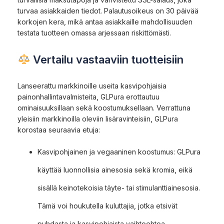
turvaa asiakkaiden tiedot. Palautusoikeus on 30 päivää
korkojen kera, mikä antaa asiakkaille mahdollisuuden
testata tuotteen omassa arjessaan riskittömästi.
Vertailu vastaaviin tuotteisiin
Lanseerattu markkinoille useita kasvipohjaisia
painonhallintavalmisteita, GLPura erottautuu
ominaisuuksillaan sekä koostumuksellaan. Verrattuna
yleisiin markkinoilla oleviin lisäravinteisiin, GLPura
korostaa seuraavia etuja:
Kasvipohjainen ja vegaaninen koostumus: GLPura
käyttää luonnollisia ainesosia sekä kromia, eikä
sisällä keinotekoisia täyte- tai stimulanttiainesosia.
Tämä voi houkutella kuluttajia, jotka etsivät
puhdasta ja kasvipohjaista vaihtoehtoa.