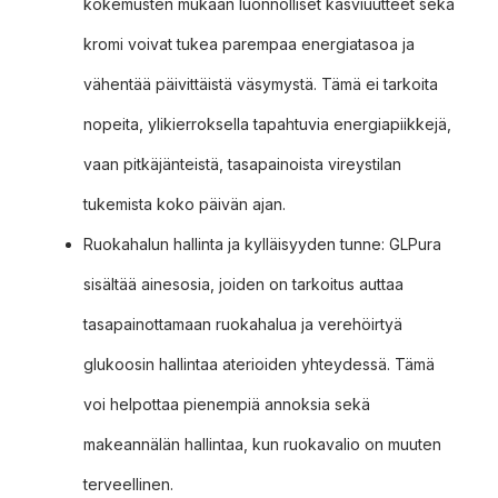
kokemusten mukaan luonnolliset kasviuutteet sekä
kromi voivat tukea parempaa energiatasoa ja
vähentää päivittäistä väsymystä. Tämä ei tarkoita
nopeita, ylikierroksella tapahtuvia energiapiikkejä,
vaan pitkäjänteistä, tasapainoista vireystilan
tukemista koko päivän ajan.
Ruokahalun hallinta ja kylläisyyden tunne: GLPura
sisältää ainesosia, joiden on tarkoitus auttaa
tasapainottamaan ruokahalua ja verehöirtyä
glukoosin hallintaa aterioiden yhteydessä. Tämä
voi helpottaa pienempiä annoksia sekä
makeannälän hallintaa, kun ruokavalio on muuten
terveellinen.