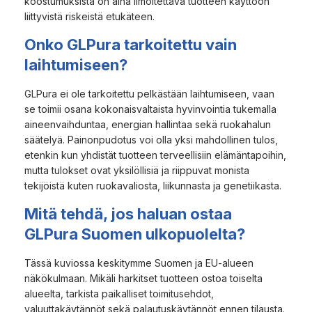
koostumuksista on aina ilmoitettava tuotteen käyttöön
liittyvistä riskeistä etukäteen.
Onko GLPura tarkoitettu vain
laihtumiseen?
GLPura ei ole tarkoitettu pelkästään laihtumiseen, vaan
se toimii osana kokonaisvaltaista hyvinvointia tukemalla
aineenvaihduntaa, energian hallintaa sekä ruokahalun
säätelyä. Painonpudotus voi olla yksi mahdollinen tulos,
etenkin kun yhdistät tuotteen terveellisiin elämäntapoihin,
mutta tulokset ovat yksilöllisiä ja riippuvat monista
tekijöistä kuten ruokavaliosta, liikunnasta ja genetiikasta.
Mitä tehdä, jos haluan ostaa
GLPura Suomen ulkopuolelta?
Tässä kuviossa keskitymme Suomen ja EU-alueen
näkökulmaan. Mikäli harkitset tuotteen ostoa toiselta
alueelta, tarkista paikalliset toimitusehdot,
valuuttakäytännöt sekä palautuskäytännöt ennen tilausta.