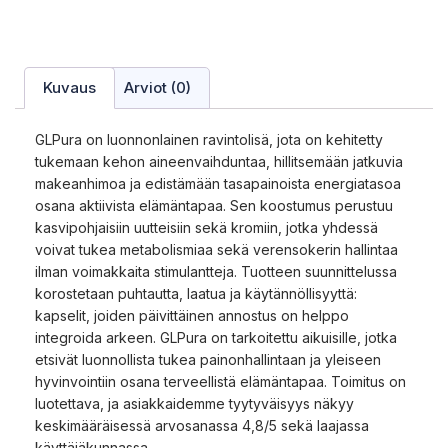
Kuvaus
Arviot (0)
GLPura on luonnonlainen ravintolisä, jota on kehitetty
tukemaan kehon aineenvaihduntaa, hillitsemään jatkuvia
makeanhimoa ja edistämään tasapainoista energiatasoa
osana aktiivista elämäntapaa. Sen koostumus perustuu
kasvipohjaisiin uutteisiin sekä kromiin, jotka yhdessä
voivat tukea metabolismiaa sekä verensokerin hallintaa
ilman voimakkaita stimulantteja. Tuotteen suunnittelussa
korostetaan puhtautta, laatua ja käytännöllisyyttä:
kapselit, joiden päivittäinen annostus on helppo
integroida arkeen. GLPura on tarkoitettu aikuisille, jotka
etsivät luonnollista tukea painonhallintaan ja yleiseen
hyvinvointiin osana terveellistä elämäntapaa. Toimitus on
luotettava, ja asiakkaidemme tyytyväisyys näkyy
keskimääräisessä arvosanassa 4,8/5 sekä laajassa
käyttäjäkunnassa.