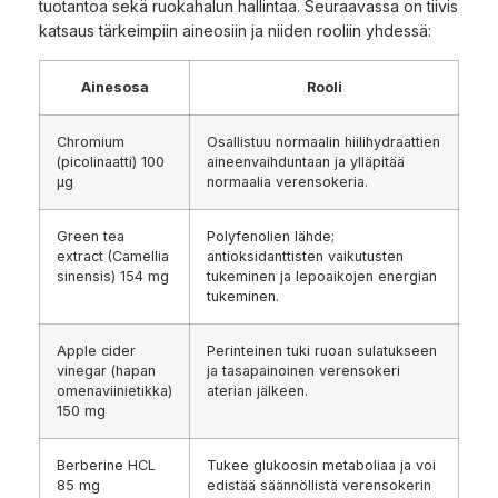
tuotantoa sekä ruokahalun hallintaa. Seuraavassa on tiivis
katsaus tärkeimpiin aineosiin ja niiden rooliin yhdessä:
Ainesosa
Rooli
Chromium
Osallistuu normaalin hiilihydraattien
(picolinaatti) 100
aineenvaihduntaan ja ylläpitää
µg
normaalia verensokeria.
Green tea
Polyfenolien lähde;
extract (Camellia
antioksidanttisten vaikutusten
sinensis) 154 mg
tukeminen ja lepoaikojen energian
tukeminen.
Apple cider
Perinteinen tuki ruoan sulatukseen
vinegar (hapan
ja tasapainoinen verensokeri
omenaviinietikka)
aterian jälkeen.
150 mg
Berberine HCL
Tukee glukoosin metaboliaa ja voi
85 mg
edistää säännöllistä verensokerin