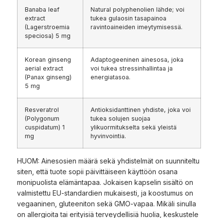
Banaba leaf
Natural polyphenolien lähde; voi
extract
tukea gulaosin tasapainoa
(Lagerstroemia
ravintoaineiden imeytymisessä.
speciosa) 5 mg
Korean ginseng
Adaptogeeninen ainesosa, joka
aerial extract
voi tukea stressinhallintaa ja
(Panax ginseng)
energiatasoa.
5 mg
Resveratrol
Antioksidanttinen yhdiste, joka voi
(Polygonum
tukea solujen suojaa
cuspidatum) 1
ylikuormitukselta sekä yleistä
mg
hyvinvointia.
HUOM: Ainesosien määrä sekä yhdistelmät on suunniteltu
siten, että tuote sopii päivittäiseen käyttöön osana
monipuolista elämäntapaa. Jokaisen kapselin sisältö on
valmistettu EU-standardien mukaisesti, ja koostumus on
vegaaninen, gluteeniton sekä GMO-vapaa. Mikäli sinulla
on allergioita tai erityisiä terveydellisiä huolia, keskustele