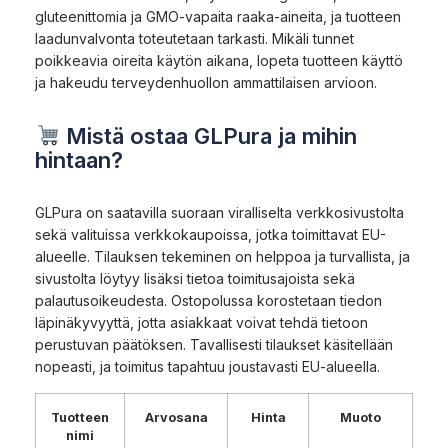
gluteenittomia ja GMO-vapaita raaka-aineita, ja tuotteen
laadunvalvonta toteutetaan tarkasti. Mikäli tunnet
poikkeavia oireita käytön aikana, lopeta tuotteen käyttö
ja hakeudu terveydenhuollon ammattilaisen arvioon.
Mistä ostaa GLPura ja mihin
hintaan?
GLPura on saatavilla suoraan viralliselta verkkosivustolta
sekä valituissa verkkokaupoissa, jotka toimittavat EU-
alueelle. Tilauksen tekeminen on helppoa ja turvallista, ja
sivustolta löytyy lisäksi tietoa toimitusajoista sekä
palautusoikeudesta. Ostopolussa korostetaan tiedon
läpinäkyvyyttä, jotta asiakkaat voivat tehdä tietoon
perustuvan päätöksen. Tavallisesti tilaukset käsitellään
nopeasti, ja toimitus tapahtuu joustavasti EU-alueella.
Tuotteen
Arvosana
Hinta
Muoto
nimi