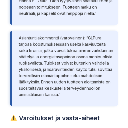
Hanna S., Oulu: “Olen tyytyväinen saatavuuteen ja
nopeaan toimitukseen. Tuotteen maku on
neutraali, ja kapselit ovat helppoja niellä.”
Asiantuntijakommentti (varovainen): “GLPura
tarjoaa koostumuksessaan useita kasviuutteita
sekä kromia, jotka voivat tukea aineenvaihdunnan
säätelyä ja energiatasapainoa osana monipuolista
ruokavaliota. Tulokset voivat kuitenkin vaihdella
yksilöllisesti, ja lisäravinteiden käyttö tulisi sovittaa
terveellisiin elämäntapoihin sekä mahdollisiin
lääkityksiin. Ennen uuden tuotteen aloittamista on
suositeltavaa keskustella terveydenhuollon
ammattilaisen kanssa.”
Varoitukset ja vasta-aiheet