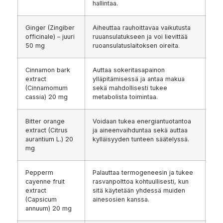
hallintaa.
Ginger (Zingiber
Aiheuttaa rauhoittavaa vaikutusta
officinale) – juuri
ruuansulatukseen ja voi lievittää
50 mg
ruoansulatuslaitoksen oireita.
Cinnamon bark
Auttaa sokeritasapainon
extract
ylläpitämisessä ja antaa makua
(Cinnamomum
sekä mahdollisesti tukee
cassia) 20 mg
metabolista toimintaa.
Bitter orange
Voidaan tukea energiantuotantoa
extract (Citrus
ja aineenvaihduntaa sekä auttaa
aurantium L.) 20
kylläisyyden tunteen säätelyssä.
mg
Pepperm
Palauttaa termogeneesin ja tukee
cayenne fruit
rasvanpolttoa kohtuullisesti, kun
extract
sitä käytetään yhdessä muiden
(Capsicum
ainesosien kanssa.
annuum) 20 mg