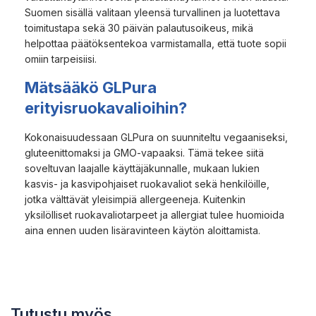
Suomen sisällä valitaan yleensä turvallinen ja luotettava
toimitustapa sekä 30 päivän palautusoikeus, mikä
helpottaa päätöksentekoa varmistamalla, että tuote sopii
omiin tarpeisiisi.
Mätsääkö GLPura
erityisruokavalioihin?
Kokonaisuudessaan GLPura on suunniteltu vegaaniseksi,
gluteenittomaksi ja GMO-vapaaksi. Tämä tekee siitä
soveltuvan laajalle käyttäjäkunnalle, mukaan lukien
kasvis- ja kasvipohjaiset ruokavaliot sekä henkilöille,
jotka välttävät yleisimpiä allergeeneja. Kuitenkin
yksilölliset ruokavaliotarpeet ja allergiat tulee huomioida
aina ennen uuden lisäravinteen käytön aloittamista.
Tutustu myös