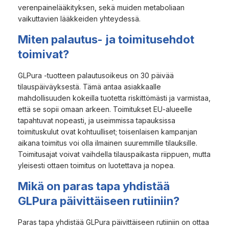
verenpainelääkityksen, sekä muiden metaboliaan
vaikuttavien lääkkeiden yhteydessä.
Miten palautus- ja toimitusehdot
toimivat?
GLPura -tuotteen palautusoikeus on 30 päivää
tilauspäiväyksestä. Tämä antaa asiakkaalle
mahdollisuuden kokeilla tuotetta riskittömästi ja varmistaa,
että se sopii omaan arkeen. Toimitukset EU-alueelle
tapahtuvat nopeasti, ja useimmissa tapauksissa
toimituskulut ovat kohtuulliset; toisenlaisen kampanjan
aikana toimitus voi olla ilmainen suuremmille tilauksille.
Toimitusajat voivat vaihdella tilauspaikasta riippuen, mutta
yleisesti ottaen toimitus on luotettava ja nopea.
Mikä on paras tapa yhdistää
GLPura päivittäiseen rutiiniin?
Paras tapa yhdistää GLPura päivittäiseen rutiiniin on ottaa