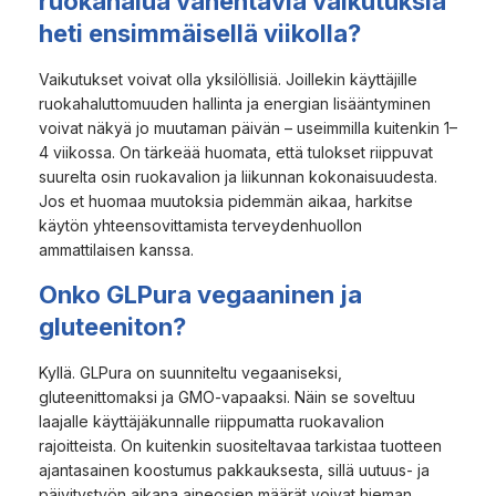
ruokahalua vähentäviä vaikutuksia
heti ensimmäisellä viikolla?
Vaikutukset voivat olla yksilöllisiä. Joillekin käyttäjille
ruokahaluttomuuden hallinta ja energian lisääntyminen
voivat näkyä jo muutaman päivän – useimmilla kuitenkin 1–
4 viikossa. On tärkeää huomata, että tulokset riippuvat
suurelta osin ruokavalion ja liikunnan kokonaisuudesta.
Jos et huomaa muutoksia pidemmän aikaa, harkitse
käytön yhteensovittamista terveydenhuollon
ammattilaisen kanssa.
Onko GLPura vegaaninen ja
gluteeniton?
Kyllä. GLPura on suunniteltu vegaaniseksi,
gluteenittomaksi ja GMO-vapaaksi. Näin se soveltuu
laajalle käyttäjäkunnalle riippumatta ruokavalion
rajoitteista. On kuitenkin suositeltavaa tarkistaa tuotteen
ajantasainen koostumus pakkauksesta, sillä uutuus- ja
päivitystyön aikana aineosien määrät voivat hieman