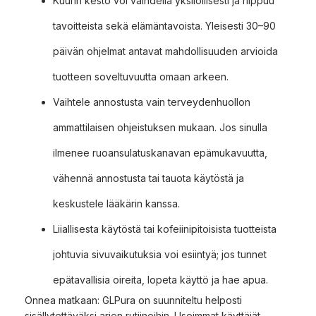
Kuurin kesto voi vaihdella yksilöllisesti ja riippuu
tavoitteista sekä elämäntavoista. Yleisesti 30–90
päivän ohjelmat antavat mahdollisuuden arvioida
tuotteen soveltuvuutta omaan arkeen.
Vaihtele annostusta vain terveydenhuollon
ammattilaisen ohjeistuksen mukaan. Jos sinulla
ilmenee ruoansulatuskanavan epämukavuutta,
vähennä annostusta tai tauota käytöstä ja
keskustele lääkärin kanssa.
Liiallisesta käytöstä tai kofeiinipitoisista tuotteista
johtuvia sivuvaikutuksia voi esiintyä; jos tunnet
epätavallisia oireita, lopeta käyttö ja hae apua.
Onnea matkaan: GLPura on suunniteltu helposti
sisällytettäväksi arjen rutiineihin. Useimmat käyttäjät