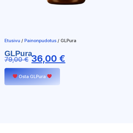
Etusivu
/
Painonpudotus
/ GLPura
GLPura
36,00
€
79,00
€
Osta GLPura