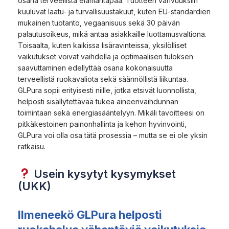
osana terveellistä elämäntapaa. Tuotteen vahvuuksiin
kuuluvat laatu- ja turvallisuustakuut, kuten EU-standardien
mukainen tuotanto, vegaanisuus sekä 30 päivän
palautusoikeus, mikä antaa asiakkaille luottamusvaltiona.
Toisaalta, kuten kaikissa lisäravinteissa, yksilölliset
vaikutukset voivat vaihdella ja optimaalisen tuloksen
saavuttaminen edellyttää osana kokonaisuutta
terveellistä ruokavaliota sekä säännöllistä liikuntaa.
GLPura sopii erityisesti niille, jotka etsivät luonnollista,
helposti sisällytettävää tukea aineenvaihdunnan
toimintaan sekä energiasääntelyyn. Mikäli tavoitteesi on
pitkäkestoinen painonhallinta ja kehon hyvinvointi,
GLPura voi olla osa tätä prosessia – mutta se ei ole yksin
ratkaisu.
Usein kysytyt kysymykset
(UKK)
Ilmeneekö GLPura helposti