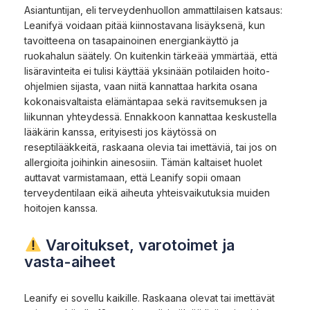
Asiantuntijan, eli terveydenhuollon ammattilaisen katsaus:
Leanifyä voidaan pitää kiinnostavana lisäyksenä, kun
tavoitteena on tasapainoinen energiankäyttö ja
ruokahalun säätely. On kuitenkin tärkeää ymmärtää, että
lisäravinteita ei tulisi käyttää yksinään potilaiden hoito-
ohjelmien sijasta, vaan niitä kannattaa harkita osana
kokonaisvaltaista elämäntapaa sekä ravitsemuksen ja
liikunnan yhteydessä. Ennakkoon kannattaa keskustella
lääkärin kanssa, erityisesti jos käytössä on
reseptilääkkeitä, raskaana olevia tai imettäviä, tai jos on
allergioita joihinkin ainesosiin. Tämän kaltaiset huolet
auttavat varmistamaan, että Leanify sopii omaan
terveydentilaan eikä aiheuta yhteisvaikutuksia muiden
hoitojen kanssa.
Varoitukset, varotoimet ja
vasta-aiheet
Leanify ei sovellu kaikille. Raskaana olevat tai imettävät