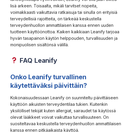
lisä arkeen. Toisaalta, mikäli tarvitset nopeita,
voimakkaasti vaikuttavia ratkaisuja tai sinulla on erityisiä
terveydellisiä rajoitteita, on tärkeää keskustella
terveydenhuollon ammattilaisen kanssa ennen uuden
tuotteen käyttöönottoa. Kaiken kaikkiaan Leanify tarjoaa
hyvän tasapainon käytön helppouden, turvallisuuden ja
monipuolisen sisältönsä välillä.
FAQ Leanify
Onko Leanify turvallinen
käytettäväksi päivittäin?
Kokonaisuudessaan Leanify on suunniteltu päivittäiseen
käyttöön aikuisten terveydentilaa tukien. Kuitenkin
yksilölliset tekijät kuten allergiat, sairaudet tai käytössä
olevat lääkkeet voivat vaikuttaa turvallisuuteen. On
suositeltavaa keskustella terveydenhuollon ammattilaisen
kanssa ennen pitkäaikaista käyttöä.