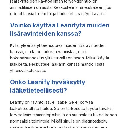
lisäravinteiden käyttöä ilman terveydenhuollon
ammattilaisen ohjausta. Keskustele aina etukäteen, jos
odotat lapsia tai imetät ja harkitset Leanifyn käyttöä.
Voinko käyttää Leanifyta muiden
lisäravinteiden kanssa?
Kyllä, yleensä yhteensopiva muiden lisäravinteiden
kanssa, mutta on tärkeää varmistaa, ettei
kokonaisannostus ylitä turvallisen tason. Mikäli käytät
lääkkeitä, keskustele lääkärin kanssa mahdollisista
yhteisvaikutuksista.
Onko Leanify hyväksytty
lääketieteellisesti?
Leanify on ravintolisä, ei lääke. Se ei korvaa
lääketieteellistä hoitoa. Se on tarkoitettu täydentäväksi
terveellisiin elämäntapoihin ja on suunniteltu tukea kehon
normaaleja toimintoja. Mikäli sinulla on diagnostisoitu
sairaus, keskustele hoitavan lääkärisi kanssa ennen