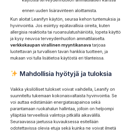
ennen uuden lisäravinteen aloittamista.
Kun aloitat Leanifyn käytön, seuraa kehon tuntemuksia ja
hyvinvointia. Jos esiintyy epätavallisia oireita, kuten
allergisia reaktioita tai ruoansulatushäiriöitä, lopeta käyttö
ja kysy neuvoa terveydenhuollon ammattilaiselta.
verkkokaupan virallinen myyntikanava
tarjoaa
luotettavan ja turvallisen tavan hankkia tuotteen, ja
mukaan voi tulla lisätietoa käytöstä eri tilanteissa.
Mahdollisia hyötyjä ja tuloksia
Vaikka yksilölliset tulokset voivat vaihdella, Leanify on
suunniteltu tukemaan kokonaisvaltaista hyvinvointia. Se
voi auttaa edistämään energiatasapainoa sekä
parantamaan ruokahalun hallintaa, jolloin on helpompi
ylläpitää terveellisiä valintoja pitkällä aikavälillä.
Seuraavassa jaetussa kuvauksessa esitellään
odotettavissa olevia etuja sekä kuinka ne voivat ilmetä