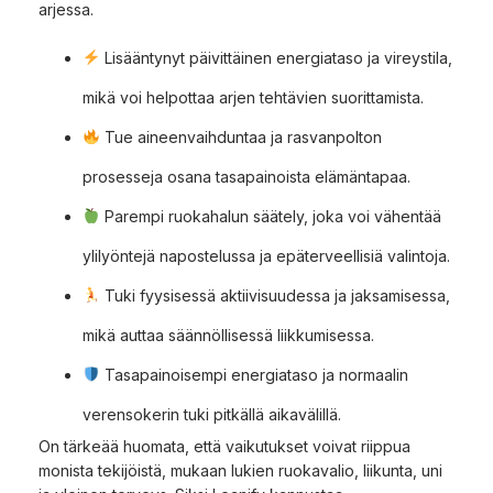
arjessa.
Lisääntynyt päivittäinen energiataso ja vireystila,
mikä voi helpottaa arjen tehtävien suorittamista.
Tue aineenvaihduntaa ja rasvanpolton
prosesseja osana tasapainoista elämäntapaa.
Parempi ruokahalun säätely, joka voi vähentää
ylilyöntejä napostelussa ja epäterveellisiä valintoja.
Tuki fyysisessä aktiivisuudessa ja jaksamisessa,
mikä auttaa säännöllisessä liikkumisessa.
Tasapainoisempi energiataso ja normaalin
verensokerin tuki pitkällä aikavälillä.
On tärkeää huomata, että vaikutukset voivat riippua
monista tekijöistä, mukaan lukien ruokavalio, liikunta, uni