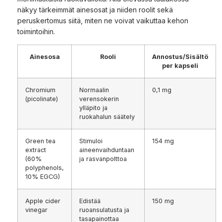
näkyy tärkeimmät ainesosat ja niiden roolit sekä
peruskertomus siitä, miten ne voivat vaikuttaa kehon
toimintoihin.
Ainesosa
Rooli
Annostus/Sisältö
per kapseli
Chromium
Normaalin
0,1 mg
(picolinate)
verensokerin
ylläpito ja
ruokahalun säätely
Green tea
Stimuloi
154 mg
extract
aineenvaihduntaan
(60%
ja rasvanpolttoa
polyphenols,
10% EGCG)
Apple cider
Edistää
150 mg
vinegar
ruoansulatusta ja
tasapainottaa