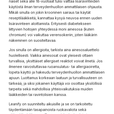
naiset sekä alle 18-vuotiaat tulisi välttää lisäravinteiden
käytöstä ilman terveydenhuollon ammattilaisen ohjausta.
Mikäli sinulla on jokin krooninen sairaus tai käytät
reseptilääkkeitä, kannattaa kysyä neuvoa ennen uuden
lisäravinteen aloittamista. Erityisesti diabetekseen
liittyvien hoitojen yhteydessä moni ainesosa (kuten
chromium) voi vaikuttaa verensokeriin, joten lääkärin
näkeminen on suositeltavaa.
Jos sinulla on allergioita, tarkista aina ainesosaluettelo
huolellisesti. Vaikka ainesosat ovat yleisesti ottaen
turvallisia, yksittäiset allergiset reaktiot voivat ilmetä. Jos
ilmenee raivostuttavaa ruoansulatus- tai allergiaoiretta,
lopeta käyttö ja hakeudu terveydenhuollon ammattilaisen
apuun. Luottamus korkeaan laatuun ja turvallisuuteen on
tärkeää, ja siksi jokainen käyttäjä voi osoittaa yksilöllisiä
tarpeita sekä mahdollisia yhteisvaikutuksia muiden
lääkkeiden tai ravintolisien kanssa.
Leanify on suunniteltu aikuisille ja se on tarkoitettu
täydentämään tasapainoista ruokavaliota sekä