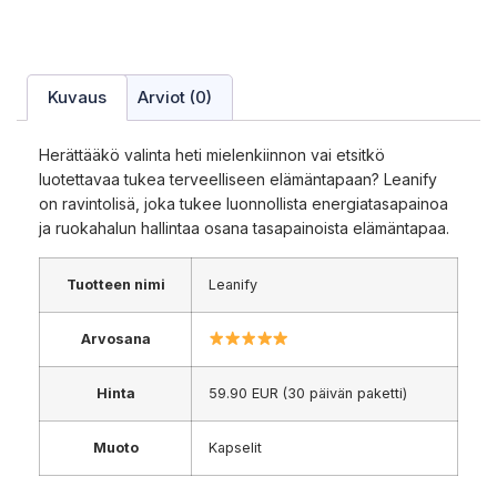
Kuvaus
Arviot (0)
Herättääkö valinta heti mielenkiinnon vai etsitkö
luotettavaa tukea terveelliseen elämäntapaan? Leanify
on ravintolisä, joka tukee luonnollista energiatasapainoa
ja ruokahalun hallintaa osana tasapainoista elämäntapaa.
Tuotteen nimi
Leanify
Arvosana
Hinta
59.90 EUR (30 päivän paketti)
Muoto
Kapselit