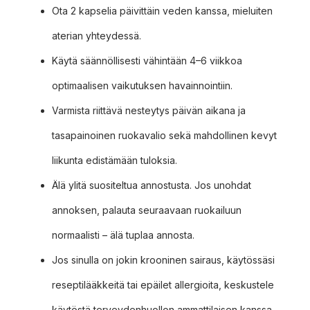
Ota 2 kapselia päivittäin veden kanssa, mieluiten
aterian yhteydessä.
Käytä säännöllisesti vähintään 4–6 viikkoa
optimaalisen vaikutuksen havainnointiin.
Varmista riittävä nesteytys päivän aikana ja
tasapainoinen ruokavalio sekä mahdollinen kevyt
liikunta edistämään tuloksia.
Älä ylitä suositeltua annostusta. Jos unohdat
annoksen, palauta seuraavaan ruokailuun
normaalisti – älä tuplaa annosta.
Jos sinulla on jokin krooninen sairaus, käytössäsi
reseptilääkkeitä tai epäilet allergioita, keskustele
käytöstä terveydenhuollon ammattilaisen kanssa