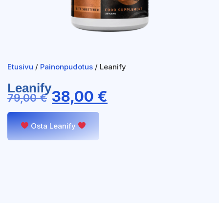
Etusivu
/
Painonpudotus
/ Leanify
Leanify
38,00
€
79,00
€
Osta Leanify