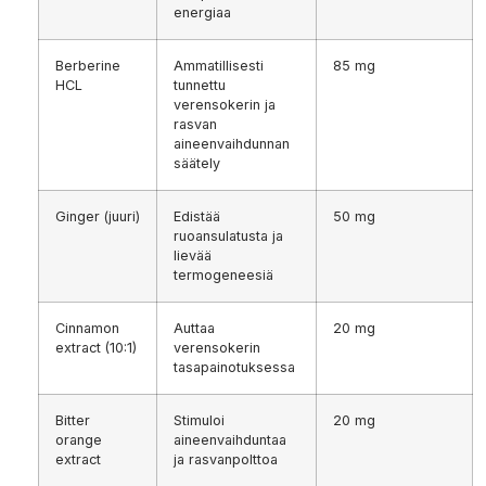
energiaa
Berberine
Ammatillisesti
85 mg
HCL
tunnettu
verensokerin ja
rasvan
aineenvaihdunnan
säätely
Ginger (juuri)
Edistää
50 mg
ruoansulatusta ja
lievää
termogeneesiä
Cinnamon
Auttaa
20 mg
extract (10:1)
verensokerin
tasapainotuksessa
Bitter
Stimuloi
20 mg
orange
aineenvaihduntaa
extract
ja rasvanpolttoa