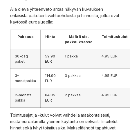
Alla oleva yhteenveto antaa näkyvän kuvauksen
erilaisista paketointivaihtoehdoista ja hinnoista, jotka ovat
käytössä euroalueella:
Pakkaus
Hinta
Määrä sis.
Toimituskulut
pakkauksessa
30-dag
59.90
1 pakka
4.95 EUR
paket
EUR
3-
114.90
3 pakkaa
4.95 EUR
monatpakka
EUR
2-monats
84.85
2 pakkaa
4.95 EUR
pakka
EUR
Toimitusajat ja -kulut voivat vaihdella maakohtaisesti,
mutta euroalueella yleinen käytäntö on selvästi ilmoitetut
hinnat sekä lyhyt toimitusaika. Makseläähdöt tapahtuvat