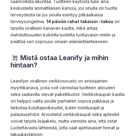
säännöllistä liikuntaa. Tuotteen käytöstä tulisi aina
keskustella ammattilaisen kanssa, jos sinulla on huolta
terveydestä tai jos sinulla esiintyy pitkäaikaisia
terveysongelmia.
14 päivän rahat takaisin -takuu
on
tarjolla virallisen kanavan kautta, mikä antaa
mahdollisuuden kokeilla tuotetta luottavaisin mielin ja
päättää sen sopivuus omaan elämäntilanteeseen.
Mistä ostaa Leanify ja mihin
hintaan?
Leanifyin virallinen verkkosivusto on ensisijainen
myyntikanava, josta voit varmistaa tuotteen aitouden
sekä saatavilla olevat pakettiluotot. Verkkokaupan kautta
on helppo valita sinulle parhaiten sopiva pakkaus ja
tarkistaa kuluttajaoikeudet, kuten toimitusajat ja
palautusehdot. Arvostetut verkkokaupat sekä apteekit
voivat tarjota lisäjakelu, mutta varmista aina, että ostat
Luotettavasta lähteestä, jotta saat ajantasaiset hinnat ja
takuukäytännön.