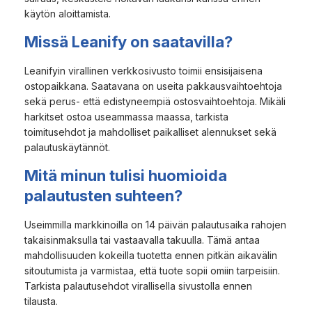
käytön aloittamista.
Missä Leanify on saatavilla?
Leanifyin virallinen verkkosivusto toimii ensisijaisena
ostopaikkana. Saatavana on useita pakkausvaihtoehtoja
sekä perus- että edistyneempiä ostosvaihtoehtoja. Mikäli
harkitset ostoa useammassa maassa, tarkista
toimitusehdot ja mahdolliset paikalliset alennukset sekä
palautuskäytännöt.
Mitä minun tulisi huomioida
palautusten suhteen?
Useimmilla markkinoilla on 14 päivän palautusaika rahojen
takaisinmaksulla tai vastaavalla takuulla. Tämä antaa
mahdollisuuden kokeilla tuotetta ennen pitkän aikavälin
sitoutumista ja varmistaa, että tuote sopii omiin tarpeisiin.
Tarkista palautusehdot virallisella sivustolla ennen
tilausta.