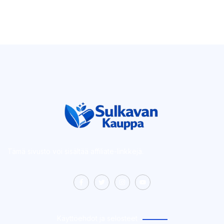
Tämä sivusto voi sisältää affiliate-linkkejä.
Käyttöehdot ja selosteet