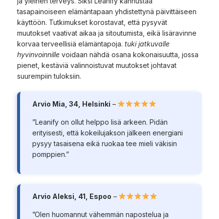
ja yleinen terveys. Siksi Leanify kannustaa
tasapainoiseen elämäntapaan yhdistettynä päivittäiseen
käyttöön. Tutkimukset korostavat, että pysyvät
muutokset vaativat aikaa ja sitoutumista, eikä lisäravinne
korvaa terveellisiä elämäntapoja.
tuki jatkuvalle
hyvinvoinnille
voidaan nähdä osana kokonaisuutta, jossa
pienet, kestäviä valinnoistuvat muutokset johtavat
suurempiin tuloksiin.
Arvio Mia, 34, Helsinki
–
”Leanify on ollut helppo lisä arkeen. Pidän
erityisesti, että kokeilujakson jälkeen energiani
pysyy tasaisena eikä ruokaa tee mieli väkisin
pomppien.”
Arvio Aleksi, 41, Espoo
–
”Olen huomannut vähemmän napostelua ja