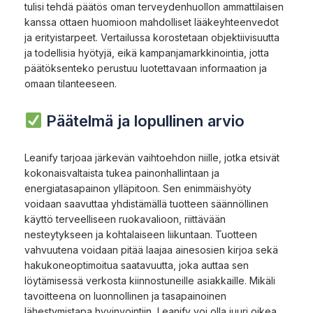
tulisi tehdä päätös oman terveydenhuollon ammattilaisen
kanssa ottaen huomioon mahdolliset lääkeyhteenvedot
ja erityistarpeet. Vertailussa korostetaan objektiivisuutta
ja todellisia hyötyjä, eikä kampanjamarkkinointia, jotta
päätöksenteko perustuu luotettavaan informaation ja
omaan tilanteeseen.
Päätelmä ja lopullinen arvio
Leanify tarjoaa järkevän vaihtoehdon niille, jotka etsivät
kokonaisvaltaista tukea painonhallintaan ja
energiatasapainon ylläpitoon. Sen enimmäishyöty
voidaan saavuttaa yhdistämällä tuotteen säännöllinen
käyttö terveelliseen ruokavalioon, riittävään
nesteytykseen ja kohtalaiseen liikuntaan. Tuotteen
vahvuutena voidaan pitää laajaa ainesosien kirjoa sekä
hakukoneoptimoitua saatavuutta, joka auttaa sen
löytämisessä verkosta kiinnostuneille asiakkaille. Mikäli
tavoitteena on luonnollinen ja tasapainoinen
lähestymistapa hyvinvointiin, Leanify voi olla juuri oikea