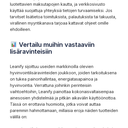
luotettavien maksutapojen kautta, ja verkkosivusto
käyttää suojattuja yhteyksiä tietojen turvaamiseksi. Jos
tarvitset lisätietoa toimituksista, palautuksista tai takuusta,
virallinen myyntikanava tarjoaa kattavat ohjeet omille
ehdoilleen.
Vertailu muihin vastaaviin
lisäravinteisiin
Leanify sijoittuu useiden markkinoilla olevien
hyvinvointilisäravinteiden joukkoon, joiden tarkoituksena
on tukea painonhallintaa, energiatasapainoa ja
hyvinvointia. Verrattuna joihinkin perinteisiin
vaihtoehtoihin, Leanify painottaa kokonaisvaltaisempaa
ainesosien yhdistelmää ja pitkän aikavälin käyttöönottoa.
Tässä on erottavia huomioita, jotka voivat auttaa
paremmin hahmottamaan, millaisia eroja näiden tuotteiden
välillä on: