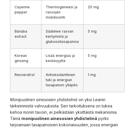
Cayenne
Thermogeneesi ja
20 mg
pepper
rasvojen
mobilisointi
Banaba
Säätelee rasvan
5 mg
extract
kertymistä ja
glukoositasapainoa
Korean
Lisää energiaa ja
5 mg
ginseng
kestävyyttä
Resveratrol
Antioksidanttinen
1 mg
tuki ja energian
tasapainon ylläpito
Monipuolinen ainesosien yhdistelmä
on yksi Leanin
tärkeimmistä vahvuuksista. Sen tarkoituksena on tukea
kehoa monin tavoin, ei pelkästään yksittäistä mekanismia.
Tämä
monipuolinen ainesosien yhdistelmä
pyrkii
tarjoamaan tasapainoisen kokonaisuuden, jossa energian