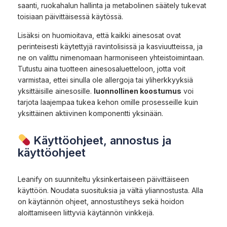
saanti, ruokahalun hallinta ja metabolinen säätely tukevat
toisiaan päivittäisessä käytössä.
Lisäksi on huomioitava, että kaikki ainesosat ovat
perinteisesti käytettyjä ravintolisissä ja kasviuutteissa, ja
ne on valittu nimenomaan harmoniseen yhteistoimintaan.
Tutustu aina tuotteen ainesosaluetteloon, jotta voit
varmistaa, ettei sinulla ole allergoja tai yliherkkyyksiä
yksittäisille ainesosille.
luonnollinen koostumus
voi
tarjota laajempaa tukea kehon omille prosesseille kuin
yksittäinen aktiivinen komponentti yksinään.
Käyttöohjeet, annostus ja
käyttöohjeet
Leanify on suunniteltu yksinkertaiseen päivittäiseen
käyttöön. Noudata suosituksia ja vältä yliannostusta. Alla
on käytännön ohjeet, annostustiheys sekä hoidon
aloittamiseen liittyviä käytännön vinkkejä.