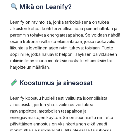
Mikä on Leanify?
Leanify on ravintolisä, jonka tarkoituksena on tukea
aikuisten kehoa kohti terveellisempää painonhallintaa ja
paremmin toimivaa energiatasapainoa. Se voidaan nähdä
osana kokonaisvaltaista elämäntapaa, jossa ruokavalio,
liikunta ja levollinen arjen rytmi tukevat toisiaan. Tuote
sopii niille, jotka haluavat helpon lisäyksen päivittäiseen
rutiiniin ilman suuria muutoksia ruokailutottumuksiin tai
harjoittelun määrään.
Koostumus ja ainesosat
Leanify koostuu huolellisesti valituista luonnollisista
ainesosista, joiden yhteisvaikutus voi tukea
rasvanpolttoa, metabolian tasapainoa ja
energiavarastojen käyttöä. Se on suunniteltu niin, että
päivittäinen annostus on yksinkertainen eikä vaadi
monimutkaisia ruokavalioita. Alla olevassa taulukossa