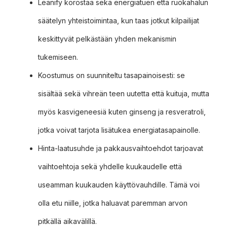
Leanify korostaa sekä energiatuen että ruokahalun
säätelyn yhteistoimintaa, kun taas jotkut kilpailijat
keskittyvät pelkästään yhden mekanismin
tukemiseen.
Koostumus on suunniteltu tasapainoisesti: se
sisältää sekä vihreän teen uutetta että kuituja, mutta
myös kasvigeneesiä kuten ginseng ja resveratroli,
jotka voivat tarjota lisätukea energiatasapainolle.
Hinta-laatusuhde ja pakkausvaihtoehdot tarjoavat
vaihtoehtoja sekä yhdelle kuukaudelle että
useamman kuukauden käyttövauhdille. Tämä voi
olla etu niille, jotka haluavat paremman arvon
pitkällä aikavälillä.