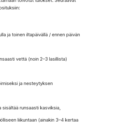
tamaan toivotut tulokset. Seuraavat
situksiin:
a ja toinen iltapäivällä / ennen päivän
saasti vettä (noin 2–3 lasillista)
oimiseksi ja nesteytyksen
a sisältää runsaasti kasviksia,
ölliseen liikuntaan (ainakin 3–4 kertaa