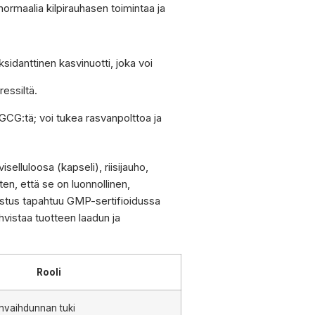
normaalia kilpirauhasen toimintaa ja
sidanttinen kasvinuotti, joka voi
essiltä.
GCG:tä; voi tukea rasvanpolttoa ja
selluloosa (kapseli), riisijauho,
en, että se on luonnollinen,
istus tapahtuu GMP-sertifioidussa
vistaa tuotteen laadun ja
Rooli
envaihdunnan tuki