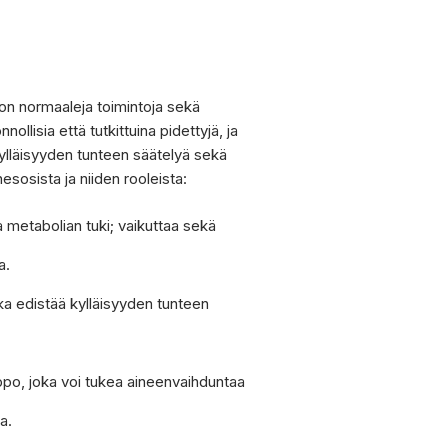
ehon normaaleja toimintoja sekä
llisia että tutkittuina pidettyjä, ja
 kylläisyyden tunteen säätelyä sekä
esosista ja niiden rooleista:
a metabolian tuki; vaikuttaa sekä
a.
ka edistää kylläisyyden tunteen
po, joka voi tukea aineenvaihduntaa
a.