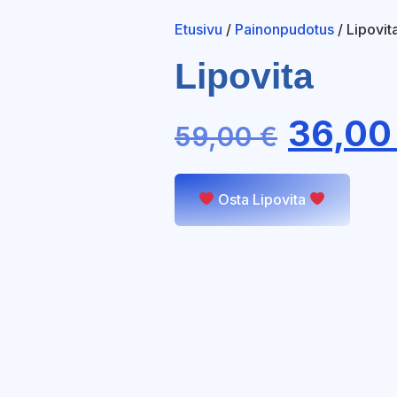
Etusivu
/
Painonpudotus
/ Lipovit
Lipovita
36,0
59,00
€
Osta Lipovita