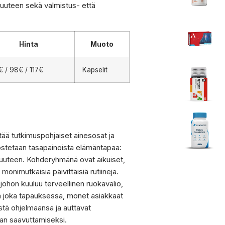
isuuteen sekä valmistus- että
Hinta
Muoto
 / 98€ / 117€
Kapselit
stää tutkimuspohjaiset ainesosat ja
ostetaan tasapainoista elämäntapaa:
ivisuuteen. Kohderyhmänä ovat aikuiset,
 monimutkaisia päivittäisiä rutiineja.
ohon kuuluu terveellinen ruokavalio,
illa joka tapauksessa, monet asiakkaat
istä ohjelmaansa ja auttavat
an saavuttamiseksi.