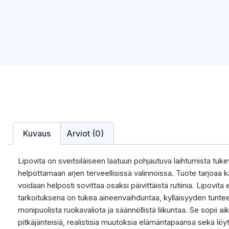
Kuvaus
Arviot (0)
Lipovita on sveitsiläiseen laatuun pohjautuva laihtumista tuke
helpottamaan arjen terveellisissä valinnoissa. Tuote tarjoaa 
voidaan helposti sovittaa osaksi päivittäistä rutiinia. Lipovita 
tarkoituksena on tukea aineenvaihduntaa, kylläisyyden tunt
monipuolista ruokavaliota ja säännöllistä liikuntaa. Se sopii aik
pitkäjänteisiä, realistisia muutoksia elämäntapaansa sekä löytä