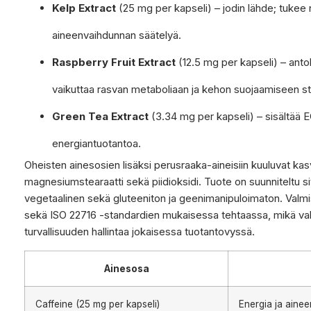
Kelp Extract
(25 mg per kapseli) – jodin lähde; tukee 
aineenvaihdunnan säätelyä.
Raspberry Fruit Extract
(12.5 mg per kapseli) – antok
vaikuttaa rasvan metaboliaan ja kehon suojaamiseen str
Green Tea Extract
(3.34 mg per kapseli) – sisältää E
energiantuotantoa.
Oheisten ainesosien lisäksi perusraaka-aineisiin kuuluvat kasvi
magnesiumstearaatti sekä piidioksidi. Tuote on suunniteltu sit
vegetaalinen sekä gluteeniton ja geenimanipuloimaton. Valm
sekä ISO 22716 -standardien mukaisessa tehtaassa, mikä vah
turvallisuuden hallintaa jokaisessa tuotantovyssä.
Ainesosa
Caffeine (25 mg per kapseli)
Energia ja aine