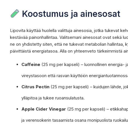
Koostumus ja ainesosat
Lipovita käyttää huolella valittuja ainesosia, jotka tukevat k
kestävää painonhallintaa. Valitsemani ainesosat ovat sekä luonno
ne on yhdistetty siten, että ne tukevat metabolian hallintaa,
päivittäistä energiatasoa. Alla on yhteenveto tärkeimmistä ain
Caffeine
(25 mg per kapseli) – luonnollinen energia- j
vireystasoon että rasvan käyttöön energiantuotannoss
Citrus Pectin
(25 mg per kapseli) – kuidujen lähde, jo
ylläpitoa ja tukee ruoansulatusta.
Apple Cider Vinegar
(25 mg per kapseli) – etikkahap
ja verensokerin tasaamista osana monipuolista ruokailu