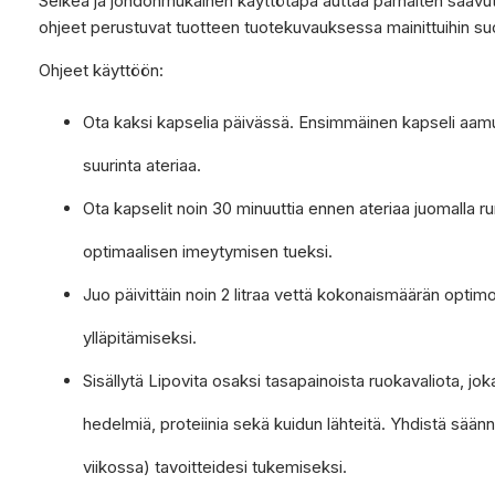
Selkea ja johdonmukainen käyttötapa auttaa parhaiten saavut
ohjeet perustuvat tuotteen tuotekuvauksessa mainittuihin suo
Ohjeet käyttöön:
Ota kaksi kapselia päivässä. Ensimmäinen kapseli aamull
suurinta ateriaa.
Ota kapselit noin 30 minuuttia ennen ateriaa juomalla run
optimaalisen imeytymisen tueksi.
Juo päivittäin noin 2 litraa vettä kokonaismäärän optim
ylläpitämiseksi.
Sisällytä Lipovita osaksi tasapainoista ruokavaliota, jok
hedelmiä, proteiinia sekä kuidun lähteitä. Yhdistä säänn
viikossa) tavoitteidesi tukemiseksi.