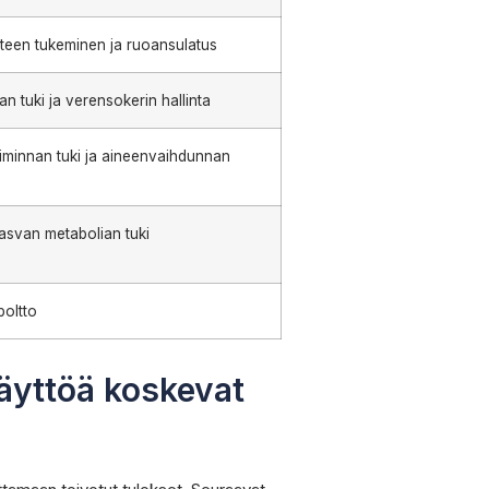
nteen tukeminen ja ruoansulatus
 tuki ja verensokerin hallinta
oiminnan tuki ja aineenvaihdunnan
 rasvan metabolian tuki
oltto
äyttöä koskevat