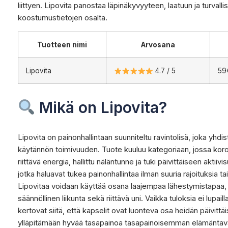
liittyen. Lipovita panostaa läpinäkyvyyteen, laatuun ja turvall
koostumustietojen osalta.
Tuotteen nimi
Arvosana
Lipovita
4.7 / 5
59€
Mikä on Lipovita?
Lipovita on painonhallintaan suunniteltu ravintolisä, joka yhdi
käytännön toimivuuden. Tuote kuuluu kategoriaan, jossa kor
riittävä energia, hallittu näläntunne ja tuki päivittäiseen akti
jotka haluavat tukea painonhallintaa ilman suuria rajoituksia tai
Lipovitaa voidaan käyttää osana laajempaa lähestymistapaa, j
säännöllinen liikunta sekä riittävä uni. Vaikka tuloksia ei lupa
kertovat siitä, että kapselit ovat luonteva osa heidän päivittä
ylläpitämään hyvää tasapainoa tasapainoisemman elämäntav