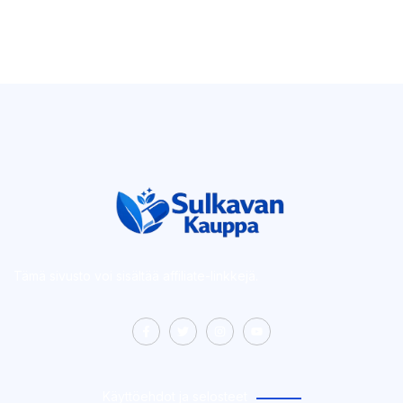
Tämä sivusto voi sisältää affiliate-linkkejä.
Käyttöehdot ja selosteet