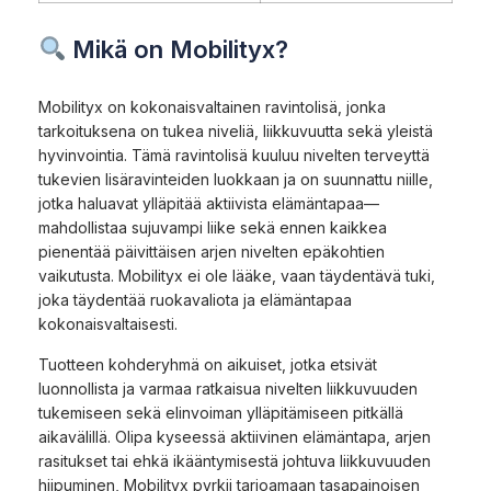
Mikä on Mobilityx?
Mobilityx on kokonaisvaltainen ravintolisä, jonka
tarkoituksena on tukea niveliä, liikkuvuutta sekä yleistä
hyvinvointia. Tämä ravintolisä kuuluu nivelten terveyttä
tukevien lisäravinteiden luokkaan ja on suunnattu niille,
jotka haluavat ylläpitää aktiivista elämäntapaa—
mahdollistaa sujuvampi liike sekä ennen kaikkea
pienentää päivittäisen arjen nivelten epäkohtien
vaikutusta. Mobilityx ei ole lääke, vaan täydentävä tuki,
joka täydentää ruokavaliota ja elämäntapaa
kokonaisvaltaisesti.
Tuotteen kohderyhmä on aikuiset, jotka etsivät
luonnollista ja varmaa ratkaisua nivelten liikkuvuuden
tukemiseen sekä elinvoiman ylläpitämiseen pitkällä
aikavälillä. Olipa kyseessä aktiivinen elämäntapa, arjen
rasitukset tai ehkä ikääntymisestä johtuva liikkuvuuden
hiipuminen, Mobilityx pyrkii tarjoamaan tasapainoisen