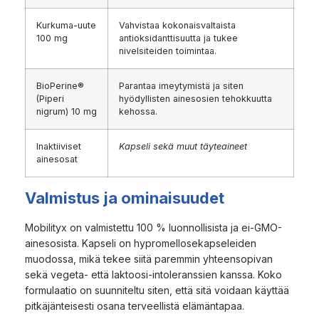
Kurkuma-uute
Vahvistaa kokonaisvaltaista
100 mg
antioksidanttisuutta ja tukee
nivelsiteiden toimintaa.
BioPerine®
Parantaa imeytymistä ja siten
(Piperi
hyödyllisten ainesosien tehokkuutta
nigrum) 10 mg
kehossa.
Inaktiiviset
Kapseli sekä muut täyteaineet
ainesosat
Valmistus ja ominaisuudet
Mobilityx on valmistettu 100 % luonnollisista ja ei-GMO-
ainesosista. Kapseli on hypromellosekapseleiden
muodossa, mikä tekee siitä paremmin yhteensopivan
sekä vegeta- että laktoosi-intoleranssien kanssa. Koko
formulaatio on suunniteltu siten, että sitä voidaan käyttää
pitkäjänteisesti osana terveellistä elämäntapaa.