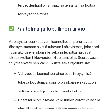
terveydenhuollon ammattilaisten antamaa hoitoa
terveysongelmissa.
Päätelmä ja lopullinen arvio
Mobilityx tarjoaa kattavan, luonnolliseen perustuvaan
lähestymistapaan niveliä tukevan lisäravinteen, joka sopii
hyvin aktiiviselle aikuiselle sekä niille, jotka haluavat
tukea nivelten liikkuvuuden ylläpitämiseksi. Seuraavassa
on yhteenveto sen vahvuuksista sekä rajoituksista:
Vahvuudet: luonnolliset ainesosat; imeytymistä
tukeva koostumus; sopii pitkäaikaiseen käyttöön;
selkeä ulosanti ja turvallisuusnäkökulma.
Haitat tai huomioitavaa: vaikutukset voivat vaihdella
yksilöllisesti; ei korvaa lääkärin antamaa hoitoa;