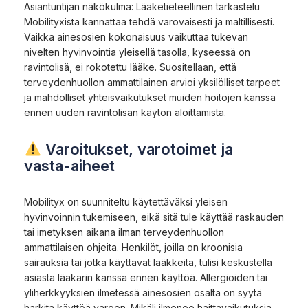
Asiantuntijan näkökulma: Lääketieteellinen tarkastelu
Mobilityxista kannattaa tehdä varovaisesti ja maltillisesti.
Vaikka ainesosien kokonaisuus vaikuttaa tukevan
nivelten hyvinvointia yleisellä tasolla, kyseessä on
ravintolisä, ei rokotettu lääke. Suositellaan, että
terveydenhuollon ammattilainen arvioi yksilölliset tarpeet
ja mahdolliset yhteisvaikutukset muiden hoitojen kanssa
ennen uuden ravintolisän käytön aloittamista.
Varoitukset, varotoimet ja
vasta-aiheet
Mobilityx on suunniteltu käytettäväksi yleisen
hyvinvoinnin tukemiseen, eikä sitä tule käyttää raskauden
tai imetyksen aikana ilman terveydenhuollon
ammattilaisen ohjeita. Henkilöt, joilla on kroonisia
sairauksia tai jotka käyttävät lääkkeitä, tulisi keskustella
asiasta lääkärin kanssa ennen käyttöä. Allergioiden tai
yliherkkyyksien ilmetessä ainesosien osalta on syytä
harkita käyttöä varoen. Mikäli ilmenee haittavaikutuksia,