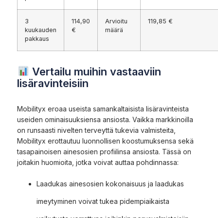
3
114,90
Arvioitu
119,85 €
kuukauden
€
määrä
pakkaus
Vertailu muihin vastaaviin
lisäravinteisiin
Mobilityx eroaa useista samankaltaisista lisäravinteista
useiden ominaisuuksiensa ansiosta. Vaikka markkinoilla
on runsaasti nivelten terveyttä tukevia valmisteita,
Mobilityx erottautuu luonnollisen koostumuksensa sekä
tasapainoisen ainesosien profiilinsa ansiosta. Tässä on
joitakin huomioita, jotka voivat auttaa pohdinnassa:
Laadukas ainesosien kokonaisuus ja laadukas
imeytyminen voivat tukea pidempiaikaista