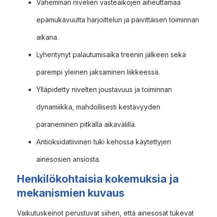
Vähemmän nivelien vasteaikojen aiheuttamaa
epämukavuutta harjoittelun ja päivittäisen toiminnan
aikana.
Lyhentynyt palautumisaika treenin jälkeen sekä
parempi yleinen jaksaminen liikkeessä.
Ylläpidetty nivelten joustavuus ja toiminnan
dynamiikka, mahdollisesti kestävyyden
paraneminen pitkällä aikavälillä.
Antioksidatiivinen tuki kehossa käytettyjen
ainesosien ansiosta.
Henkilökohtaisia kokemuksia ja
mekanismien kuvaus
Vaikutuskeinot perustuvat siihen, että ainesosat tukevat