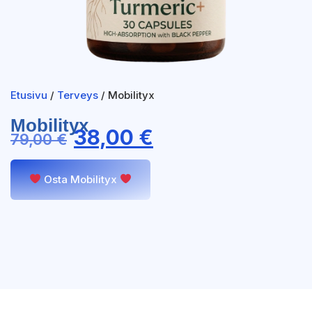
Etusivu
/
Terveys
/ Mobilityx
Mobilityx
38,00
€
79,00
€
Osta Mobilityx