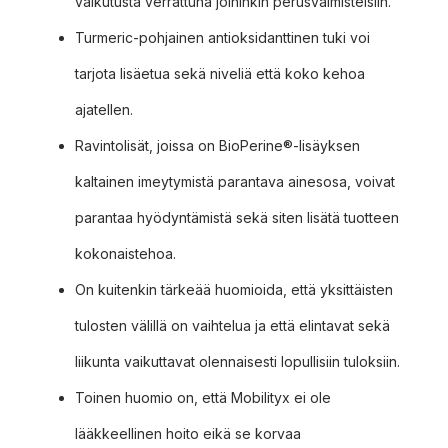
vaikutusta verrattuna joihinkin perusvalmisteisiin.
Turmeric-pohjainen antioksidanttinen tuki voi
tarjota lisäetua sekä niveliä että koko kehoa
ajatellen.
Ravintolisät, joissa on BioPerine®-lisäyksen
kaltainen imeytymistä parantava ainesosa, voivat
parantaa hyödyntämistä sekä siten lisätä tuotteen
kokonaistehoa.
On kuitenkin tärkeää huomioida, että yksittäisten
tulosten välillä on vaihtelua ja että elintavat sekä
liikunta vaikuttavat olennaisesti lopullisiin tuloksiin.
Toinen huomio on, että Mobilityx ei ole
lääkkeellinen hoito eikä se korvaa