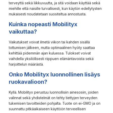
terveyttä sekä liikkuvuutta, ja sitä voidaan käyttää sekä
miehille että naisille turvallisesti, kun käytön edellytysten
mukaisesti noudatetaan suositeltua annostusta.
Kuinka nopeasti Mobilityx
vaikuttaa?
Vaikutukset voivat ilmetä viikon tai kahden sisällä
tottumisen jälkeen, mutta optimaalinen hyöty saattaa
kehittää pidemmän ajan kuluessa. Tulokset voivat
vaihdella yksilöllisesti riippuen elämäntavoista sekä
harjoittelun määrästä.
Onko Mobilityx luonnollinen lisäys
ruokavalioon?
Kyllä. Mobilityx perustuu luonnollisiin ainesosiin, joiden
valinnat sekä yhdistelmät on tehty tiettyjen terveyden
tukemisen tavoitteiden pohjalta. Tuote on ei-GMO ja on
suunnattu pitkäaikaiseen käyttöön terveellisen