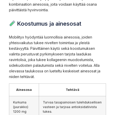
kombinaation ainesosia, joita voidaan käyttää osana
päivittäistä hyvinvointia.
Koostumus ja ainesosat
Mobilityx hyödyntää luonnollisia ainesosia, joiden
yhteisvaikutus tukee nivelten toimintaa ja yleistä
kestävyyttä. Päivittäinen käytö sekä koostumuksen
valinta perustuvat pyrkimykseen tarjota laadukas
ravintolisä, joka tukee kollageenin muodostumista,
sidekudosten palautumista sekä nivelten voitelua. Alla
olevassa taulukossa on lueteltu keskeiset ainesosat ja
niiden tehtävät.
Ainesosa
Tehtävä
Kurkuma
Turvaa tasapainoisen tulehduksellisen
(juurakko)
vasteen ja tarjoaa antioksidatiivista
1200 mg
tukea.