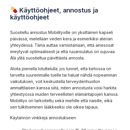
Käyttöohjeet, annostus ja
käyttöohjeet
Suositeltu annostus Mobilityxille on yksittäinen kapseli
päivässä, mielellään veden kera ja esimerkiksi aterian
yhteydessä. Tämä auttaa varmistamaan, että ainesosat
imeytyvät optimaalisesti ja että ruuansulatus on sujuvaa.
Älä ylitä suositeltua päivittäistä annosta.
Aloita pienellä totuttelulla: jos tunnet, että kehossa on
tarvetta suuremmalle tuelle tai haluat nähdä nopeamman
vaikutuksen, voit keskustella terveydenhuollon
ammattilaisen kanssa siitä, miten annostusta voisi harkita
yhteistyössä muiden terveellisten elämäntapojen kanssa.
Mobilityx on tarkoitettu sekä miehille että naisille, eikä
sen tulkitseminen lääkkeeksi ole oikea tapaus.
Käytännön vinkkejä annostukseen: