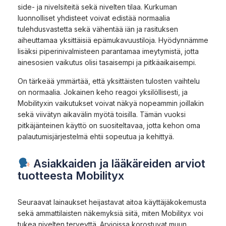
side- ja nivelsiteitä sekä nivelten tilaa. Kurkuman
luonnolliset yhdisteet voivat edistää normaalia
tulehdusvastetta sekä vähentää iän ja rasituksen
aiheuttamaa yksittäisiä epämukavuustiloja. Hyödynnämme
lisäksi piperinivalmisteen parantamaa imeytymistä, jotta
ainesosien vaikutus olisi tasaisempi ja pitkäaikaisempi.
On tärkeää ymmärtää, että yksittäisten tulosten vaihtelu
on normaalia. Jokainen keho reagoi yksilöllisesti, ja
Mobilityxin vaikutukset voivat näkyä nopeammin joillakin
sekä viivätyn aikavälin myötä toisilla. Tämän vuoksi
pitkäjänteinen käyttö on suositeltavaa, jotta kehon oma
palautumisjärjestelmä ehtii sopeutua ja kehittyä.
Asiakkaiden ja lääkäreiden arviot
tuotteesta Mobilityx
Seuraavat lainaukset heijastavat aitoa käyttäjäkokemusta
sekä ammattilaisten näkemyksiä siitä, miten Mobilityx voi
tukea nivelten terveyttä. Arvioissa korostuvat muun