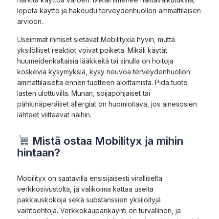
lopeta käyttö ja hakeudu terveydenhuollon ammattilaisen
arvioon.
Useimmat ihmiset sietävät Mobilityxia hyvin, mutta
yksilölliset reaktiot voivat poiketa. Mikäli käytät
huumeidenkaltaisia lääkkeitä tai sinulla on hoitoja
koskevia kysymyksiä, kysy neuvoa terveydenhuollon
ammattilaiselta ennen tuotteen aloittamista. Pidä tuote
lasten ulottuvilla. Munan, soijapohjaiset tai
pähkinäperäiset allergiat on huomioitava, jos ainesosien
lähteet viittaavat näihin.
Mistä ostaa Mobilityx ja mihin
hintaan?
Mobilityx on saatavilla ensisijaisesti viralliselta
verkkosivustolta, ja valikoima kattaa useita
pakkauskokoja sekä substanssien yksilöityjä
vaihtoehtoja. Verkkokaupankäynti on turvallinen, ja