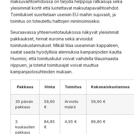
maksuvaihtoehdoissa on tarjolla helppoja ratkaisuja sekä
yleisimmät kortit että luotettavat maksutapavaihtoehdot.
Toimitukset suoritetaan useisiin EU-maihin sujuvasti, ja
toimitus on toteutettu haittojen minimoimiseksi.
Seuraavassa yhteenvetotaulukossa näkyvät yleisimmät
pakkaukset, hinnat euroina sekä arvioidut
toimituskustannukset. Mikäli tilaa useamman kappaleen,
saatat saada hyödyllisiä alennuksia kampanjoiden kautta.
Huomioi, että toimituskulut voivat vaihdella tilausmaasta
riippuen, ja totetut toimitusajat voivat muuttua
kampanjaolosuhteiden mukaan.
Pakkaus
Hinta
Toimitus
Kokonaiskustannus
30 päivän
59,90
Arvioitu
59,90 €
pakkaus
€
määrä
2
84,85
4,95 €
89,80 €
kuukauden
€
pakkaus