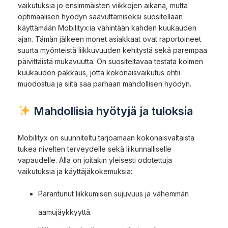
vaikutuksia jo ensimmäisten viikkojen aikana, mutta
optimaalisen hyödyn saavuttamiseksi suositellaan
käyttämään Mobilityx:ia vähintään kahden kuukauden
ajan. Tämän jälkeen monet asiakkaat ovat raportoineet
suurta myönteistä liikkuvuuden kehitystä sekä parempaa
päivittäistä mukavuutta. On suositeltavaa testata kolmen
kuukauden pakkaus, jotta kokonaisvaikutus ehtii
muodostua ja siitä saa parhaan mahdollisen hyödyn.
Mahdollisia hyötyjä ja tuloksia
Mobilityx on suunniteltu tarjoamaan kokonaisvaltaista
tukea nivelten terveydelle sekä liikunnalliselle
vapaudelle. Alla on joitakin yleisesti odotettuja
vaikutuksia ja käyttäjäkokemuksia:
Parantunut liikkumisen sujuvuus ja vähemmän
aamujäykkyyttä.