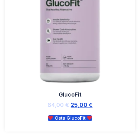
GlucoFit
84,00
€
25,00
€
Osta GlucoFit