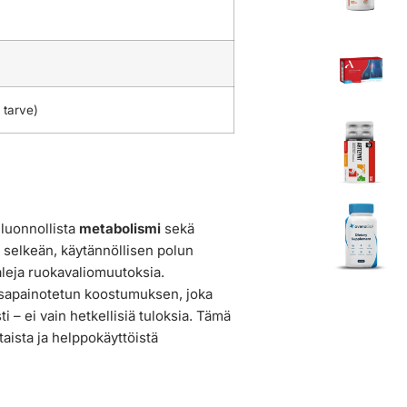
 tarve)
 luonnollista
metabolismi
sekä
ää selkeän, käytännöllisen polun
aleja ruokavaliomuutoksia.
 tasapainotetun koostumuksen, joka
ti – ei vain hetkellisiä tuloksia. Tämä
taista ja helppokäyttöistä