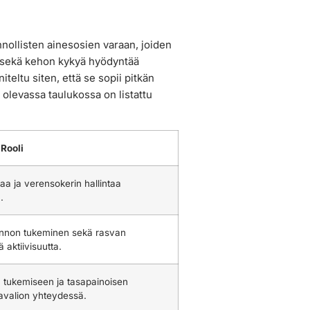
nollisten ainesosien varaan, joiden
ja sekä kehon kykyä hyödyntää
eltu siten, että se sopii pitkän
 olevassa taulukossa on listattu
Rooli
a ja verensokerin hallintaa
.
annon tukeminen sekä rasvan
 aktiivisuutta.
n tukemiseen ja tasapainoisen
kavalion yhteydessä.