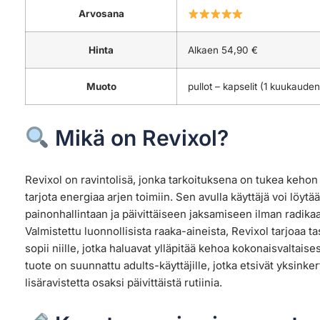
Arvosana
Hinta
Alkaen 54,90 €
Muoto
pullot – kapselit (1 kuukauden
Mikä on Revixol?
Revixol on ravintolisä, jonka tarkoituksena on tukea kehon
tarjota energiaa arjen toimiin. Sen avulla käyttäjä voi löyt
painonhallintaan ja päivittäiseen jaksamiseen ilman radika
Valmistettu luonnollisista raaka-aineista, Revixol tarjoaa
sopii niille, jotka haluavat ylläpitää kehoa kokonaisvaltaises
tuote on suunnattu adults-käyttäjille, jotka etsivät yksinker
lisäravistetta osaksi päivittäistä rutiinia.