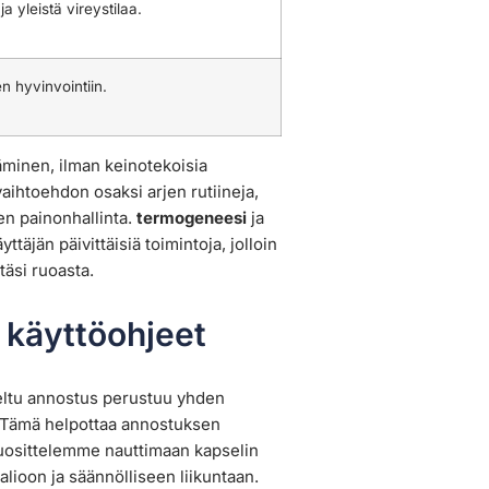
ja yleistä vireystilaa.
en hyvinvointiin.
minen, ilman keinotekoisia
 vaihtoehdon osaksi arjen rutiineja,
en painonhallinta.
termogeneesi
ja
äjän päivittäisiä toimintoja, jolloin
äsi ruoasta.
 käyttöohjeet
iteltu annostus perustuu yhden
. Tämä helpottaa annostuksen
 Suosittelemme nauttimaan kapselin
lioon ja säännölliseen liikuntaan.