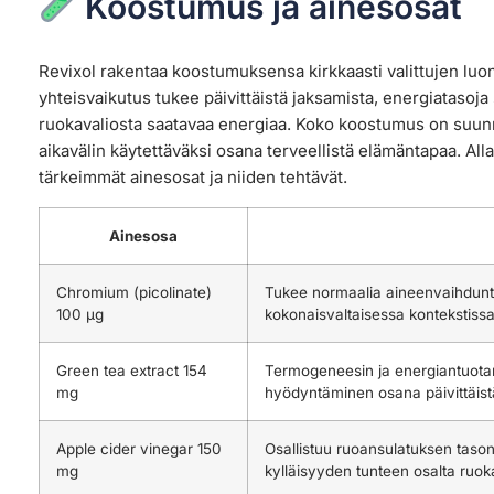
Koostumus ja ainesosat
Revixol rakentaa koostumuksensa kirkkaasti valittujen luon
yhteisvaikutus tukee päivittäistä jaksamista, energiataso
ruokavaliosta saatavaa energiaa. Koko koostumus on suunnit
aikavälin käytettäväksi osana terveellistä elämäntapaa. Alla
tärkeimmät ainesosat ja niiden tehtävät.
Ainesosa
Chromium (picolinate)
Tukee normaalia aineenvaihdunta
100 µg
kokonaisvaltaisessa kontekstissa
Green tea extract 154
Termogeneesin ja energiantuot
mg
hyödyntäminen osana päivittäistä
Apple cider vinegar 150
Osallistuu ruoansulatuksen taso
mg
kylläisyyden tunteen osalta ruo