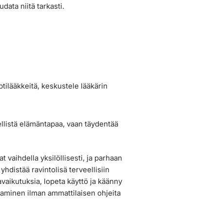
data niitä tarkasti.
ptilääkkeitä, keskustele lääkärin
ellistä elämäntapaa, vaan täydentää
t vaihdella yksilöllisesti, ja parhaan
hdistää ravintolisä terveellisiin
avaikutuksia, lopeta käyttö ja käänny
aminen ilman ammattilaisen ohjeita