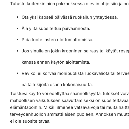
Tutustu kuitenkin aina pakkauksessa oleviin ohjeisiin ja nou
Ota yksi kapseli päivässä ruokailun yhteydessä.
Älä ylitä suositeltua päiväannosta.
Pidä tuote lasten ulottumattomissa.
Jos sinulla on jokin krooninen sairaus tai käytät rese
kanssa ennen käytön aloittamista.
Revixol ei korvaa monipuolista ruokavaliota tai terve
näitä tekijöitä osana kokonaisuutta.
Toistuva käyttö voi edellyttää säännöllisyyttä: tulokset voiva
mahdollisen vaikutuksen saavuttamiseksi on suositeltavaa y
elämäntapoihin. Mikäli ilmenee vatsavaivoja tai muita haitt
terveydenhuollon ammattilaisen puoleen. Annoksen muutt
ei ole suositeltavaa.