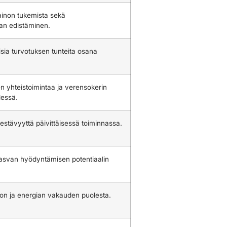
ainon tukemista sekä
an edistäminen.
sia turvotuksen tunteita osana
n yhteistoimintaa ja verensokerin
dessä.
kestävyyttä päivittäisessä toiminnassa.
rasvan hyödyntämisen potentiaalin
non ja energian vakauden puolesta.