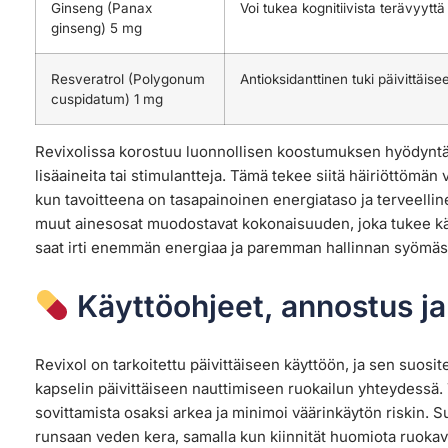
Ginseng (Panax
Voi tukea kognitiivista terävyyttä 
ginseng) 5 mg
Resveratrol (Polygonum
Antioksidanttinen tuki päivittäise
cuspidatum) 1 mg
Revixolissa korostuu luonnollisen koostumuksen hyödyntä
lisäaineita tai stimulantteja. Tämä tekee siitä häiriöttömän
kun tavoitteena on tasapainoinen energiataso ja terveellin
muut ainesosat muodostavat kokonaisuuden, joka tukee käytt
saat irti enemmän energiaa ja paremman hallinnan syömäst
Käyttöohjeet, annostus ja
Revixol on tarkoitettu päivittäiseen käyttöön, ja sen suos
kapselin päivittäiseen nauttimiseen ruokailun yhteydessä
sovittamista osaksi arkea ja minimoi väärinkäytön riskin.
runsaan veden kera, samalla kun kiinnität huomiota ruokava