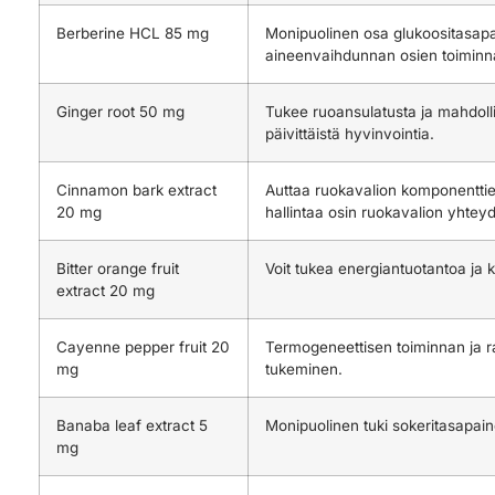
Berberine HCL 85 mg
Monipuolinen osa glukoositasap
aineenvaihdunnan osien toiminn
Ginger root 50 mg
Tukee ruoansulatusta ja mahdolli
päivittäistä hyvinvointia.
Cinnamon bark extract
Auttaa ruokavalion komponenttie
20 mg
hallintaa osin ruokavalion yhtey
Bitter orange fruit
Voit tukea energiantuotantoa ja 
extract 20 mg
Cayenne pepper fruit 20
Termogeneettisen toiminnan ja 
mg
tukeminen.
Banaba leaf extract 5
Monipuolinen tuki sokeritasapai
mg