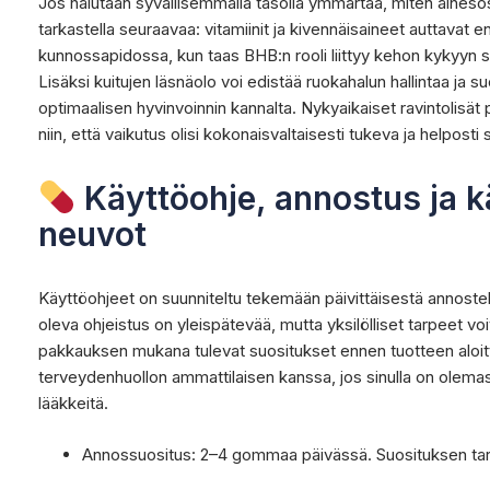
Jos halutaan syvällisemmällä tasolla ymmärtää, miten aineso
tarkastella seuraavaa: vitamiinit ja kivennäisaineet auttavat
kunnossapidossa, kun taas BHB:n rooli liittyy kehon kykyyn si
Lisäksi kuitujen läsnäolo voi edistää ruokahalun hallintaa ja s
optimaalisen hyvinvoinnin kannalta. Nykyaikaiset ravintolisät
niin, että vaikutus olisi kokonaisvaltaisesti tukeva ja helposti 
Käyttöohje, annostus ja k
neuvot
Käyttöohjeet on suunniteltu tekemään päivittäisestä annostel
oleva ohjeistus on yleispätevää, mutta yksilölliset tarpeet voi
pakkauksen mukana tulevat suositukset ennen tuotteen aloitt
terveydenhuollon ammattilaisen kanssa, jos sinulla on olemass
lääkkeitä.
Annossuositus: 2–4 gommaa päivässä. Suosituksen tar