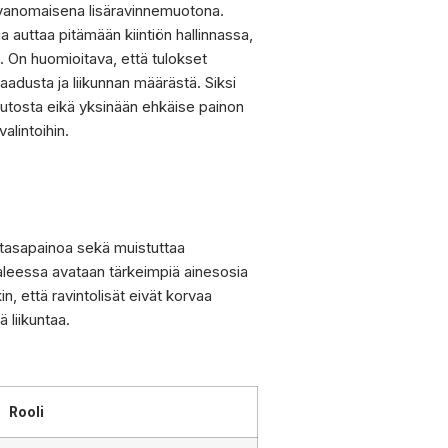
 tavanomaisena lisäravinnemuotona.
 auttaa pitämään kiintiön hallinnassa,
n. On huomioitava, että tulokset
aadusta ja liikunnan määrästä. Siksi
utosta eikä yksinään ehkäise painon
alintoihin.
atasapainoa sekä muistuttaa
paleessa avataan tärkeimpiä ainesosia
in, että ravintolisät eivät korvaa
ä liikuntaa.
Rooli