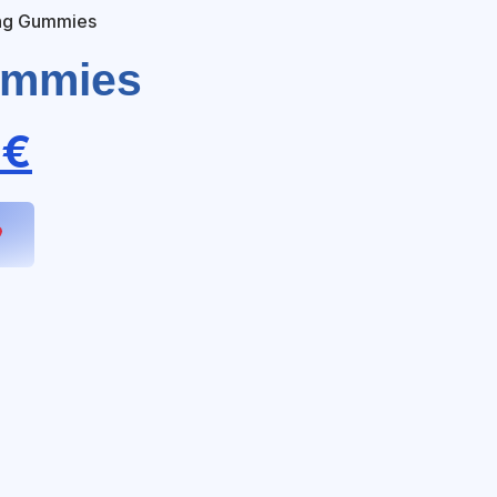
ng Gummies
ummies
0
€