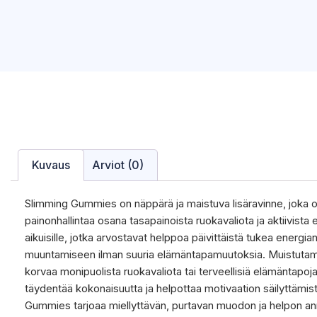
Kuvaus
Arviot (0)
Slimming Gummies on näppärä ja maistuva lisäravinne, joka 
painonhallintaa osana tasapainoista ruokavaliota ja aktiivist
aikuisille, jotka arvostavat helppoa päivittäistä tukea energia
muuntamiseen ilman suuria elämäntapamuutoksia. Muistutamme,
korvaa monipuolista ruokavaliota tai terveellisiä elämäntapoja
täydentää kokonaisuutta ja helpottaa motivaation säilyttämis
Gummies tarjoaa miellyttävän, purtavan muodon ja helpon ann