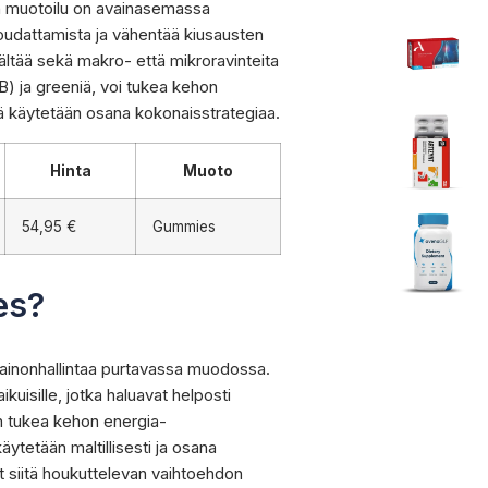
inen muotoilu on avainasemassa
noudattamista ja vähentää kiusausten
ältää sekä makro- että mikroravinteita
B) ja greeniä, voi tukea kehon
tä käytetään osana kokonaisstrategiaa.
Hinta
Muoto
54,95 €
Gummies
es?
ainonhallintaa purtavassa muodossa.
kuisille, jotka haluavat helposti
 on tukea kehon energia-
ytetään maltillisesti ja osana
t siitä houkuttelevan vaihtoehdon