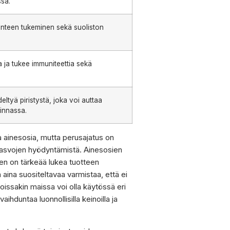
ssä.
unteen tukeminen sekä suoliston
a ja tukee immuniteettia sekä
eltyä piristystä, joka voi auttaa
innassa.
ia ainesosia, mutta perusajatus on
 rasvojen hyödyntämistä. Ainesosien
oten on tärkeää lukea tuotteen
aina suositeltavaa varmistaa, että ei
Joissakin maissa voi olla käytössä eri
hduntaa luonnollisilla keinoilla ja