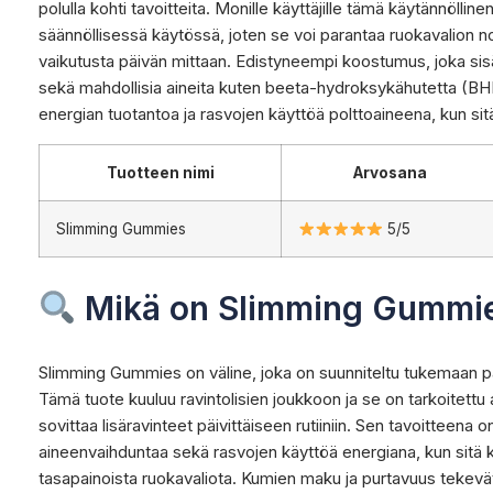
polulla kohti tavoitteita. Monille käyttäjille tämä käytännöll
säännöllisessä käytössä, joten se voi parantaa ruokavalion 
vaikutusta päivän mittaan. Edistyneempi koostumus, joka sis
sekä mahdollisia aineita kuten beeta-hydroksykähutetta (BH
energian tuotantoa ja rasvojen käyttöä polttoaineena, kun si
Tuotteen nimi
Arvosana
Slimming Gummies
5/5
Mikä on Slimming Gummi
Slimming Gummies on väline, joka on suunniteltu tukemaan p
Tämä tuote kuuluu ravintolisien joukkoon ja se on tarkoitettu ai
sovittaa lisäravinteet päivittäiseen rutiiniin. Sen tavoitteena
aineenvaihduntaa sekä rasvojen käyttöä energiana, kun sitä kä
tasapainoista ruokavaliota. Kumien maku ja purtavuus tekevä