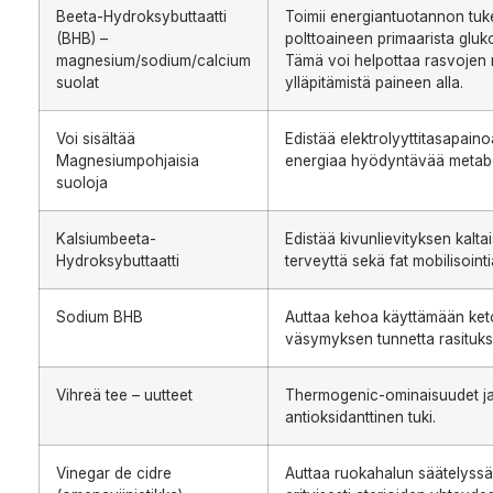
Beeta-Hydroksybuttaatti
Toimii energiantuotannon tuk
(BHB) –
polttoaineen primaarista gluko
magnesium/sodium/calcium
Tämä voi helpottaa rasvojen m
suolat
ylläpitämistä paineen alla.
Voi sisältää
Edistää elektrolyyttitasapaino
Magnesiumpohjaisia
energiaa hyödyntävää metabo
suoloja
Kalsiumbeeta-
Edistää kivunlievityksen kalta
Hydroksybuttaatti
terveyttä sekä fat mobilisointi
Sodium BHB
Auttaa kehoa käyttämään keto
väsymyksen tunnetta rasituks
Vihreä tee – uutteet
Thermogenic-ominaisuudet ja 
antioksidanttinen tuki.
Vinegar de cidre
Auttaa ruokahalun säätelyssä 