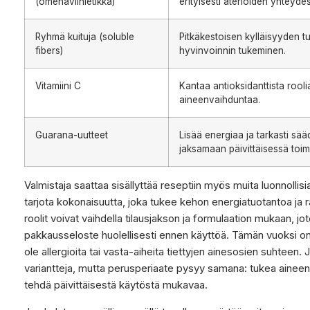
(omenaviinietikka)
erityisesti aterioiden yhteyde
Ryhmä kuituja (soluble
Pitkäkestoisen kylläisyyden t
fibers)
hyvinvoinnin tukeminen.
Vitamiini C
Kantaa antioksidanttista rooli
aineenvaihduntaa.
Guarana-uutteet
Lisää energiaa ja tarkasti sääd
jaksamaan päivittäisessä toim
Valmistaja saattaa sisällyttää reseptiin myös muita luonnollis
tarjota kokonaisuutta, joka tukee kehon energiatuotantoa ja
roolit voivat vaihdella tilausjakson ja formulaation mukaan, j
pakkausseloste huolellisesti ennen käyttöä. Tämän vuoksi on 
ole allergioita tai vasta-aiheita tiettyjen ainesosien suhteen. 
variantteja, mutta perusperiaate pysyy samana: tukea aineenvai
tehdä päivittäisestä käytöstä mukavaa.