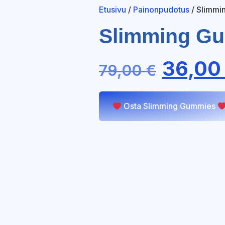
Etusivu
/
Painonpudotus
/ Slimmi
Slimming G
36,0
79,00
€
Osta Slimming Gummies