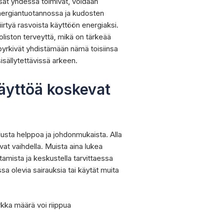
sat yhdessä toimivat, voidaan
 energiantuotannossa ja kudosten
irtyä rasvoista käyttöön energiaksi.
uoliston terveyttä, mikä on tärkeää
 pyrkivät yhdistämään nämä toisiinsa
sisällytettävissä arkeen.
äyttöä koskevat
usta helppoa ja johdonmukaista. Alla
vat vaihdella. Muista aina lukea
amista ja keskustella tarvittaessa
a olevia sairauksia tai käytät muita
kka määrä voi riippua