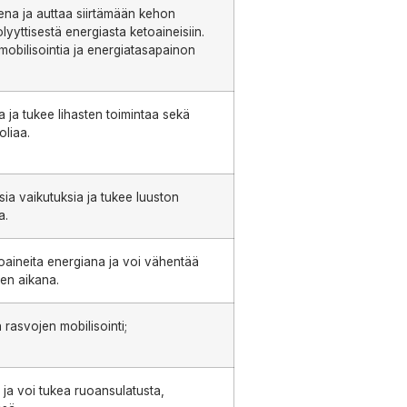
ena ja auttaa siirtämään kehon
lyyttisestä energiasta ketoaineisiin.
obilisointia ja energiatasapainon
a ja tukee lihasten toimintaa sekä
liaa.
isia vaikutuksia ja tukee luuston
a.
aineita energiana ja voi vähentää
en aikana.
rasvojen mobilisointi;
ja voi tukea ruoansulatusta,