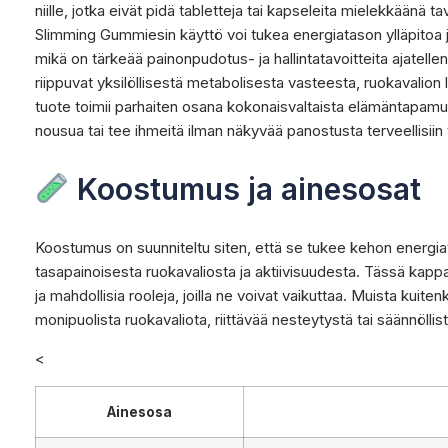
niille, jotka eivät pidä tabletteja tai kapseleita mielekkäänä
Slimming Gummiesin käyttö voi tukea energiatason ylläpitoa ja
mikä on tärkeää painonpudotus- ja hallintatavoitteita ajatelle
riippuvat yksilöllisestä metabolisesta vasteesta, ruokavalion l
tuote toimii parhaiten osana kokonaisvaltaista elämäntapamu
nousua tai tee ihmeitä ilman näkyvää panostusta terveellisiin v
Koostumus ja ainesosat
Koostumus on suunniteltu siten, että se tukee kehon energi
tasapainoisesta ruokavaliosta ja aktiivisuudesta. Tässä kap
ja mahdollisia rooleja, joilla ne voivat vaikuttaa. Muista kuitenk
monipuolista ruokavaliota, riittävää nesteytystä tai säännöllist
<
Ainesosa