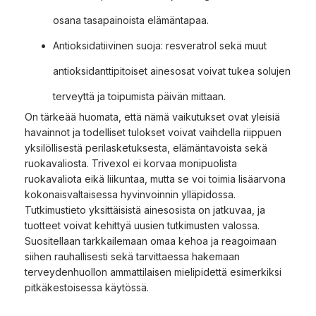
osana tasapainoista elämäntapaa.
Antioksidatiivinen suoja: resveratrol sekä muut
antioksidanttipitoiset ainesosat voivat tukea solujen
terveyttä ja toipumista päivän mittaan.
On tärkeää huomata, että nämä vaikutukset ovat yleisiä
havainnot ja todelliset tulokset voivat vaihdella riippuen
yksilöllisestä perilasketuksesta, elämäntavoista sekä
ruokavaliosta. Trivexol ei korvaa monipuolista
ruokavaliota eikä liikuntaa, mutta se voi toimia lisäarvona
kokonaisvaltaisessa hyvinvoinnin ylläpidossa.
Tutkimustieto yksittäisistä ainesosista on jatkuvaa, ja
tuotteet voivat kehittyä uusien tutkimusten valossa.
Suositellaan tarkkailemaan omaa kehoa ja reagoimaan
siihen rauhallisesti sekä tarvittaessa hakemaan
terveydenhuollon ammattilaisen mielipidettä esimerkiksi
pitkäkestoisessa käytössä.