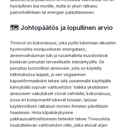
hyödyllinen lisä monille, mutta ei yksin ratkaisu
painonhallintaan tai energian palauttamiseen.
🗺 Johtopäätös ja lopullinen arvio
Trivexol on kokonaisuus, joka pyrkii tukemaan aikuisten
hyvinvointia monipuolisesti: energiataso,
aineenvaihdunnan tuki ja ruoanhallinta muodostavat
kestävän perustan terveelliselle elämäntyylille. Se
perustuu luonnollisiin ainesosiin, joita on käytetty
tutkimuksissa laajasti, ja sen vegaaninen
kapseliformaatiokin tekee siitä useammalle käyttäjälle
kännykällä sopivan vaihtoehdon. Vaikka yksittäisten
ainesosien vaikutukset voivat vaihdella, kokonaisuus,
jossa eri komponentit tukevat toisiaan, tarjoaa
käytännöllisen ratkaisun monien ihmisten päivittäisiin
haasteisiin. Hinta kilpailukykyisine
pakkausvaihtoehtoineen tietenkin tekee Trivexolista
houkuttelevan vaihtoehdon niille, jotka etsivät arjen