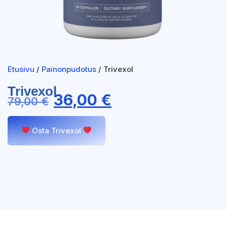
Etusivu
/
Painonpudotus
/ Trivexol
Trivexol
36,00
€
79,00
€
Osta Trivexol