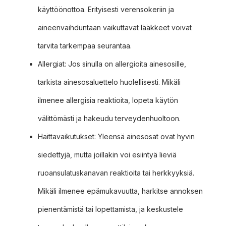
käyttöönottoa. Erityisesti verensokeriin ja
aineenvaihduntaan vaikuttavat lääkkeet voivat
tarvita tarkempaa seurantaa.
Allergiat: Jos sinulla on allergioita ainesosille,
tarkista ainesosaluettelo huolellisesti. Mikäli
ilmenee allergisia reaktioita, lopeta käytön
välittömästi ja hakeudu terveydenhuoltoon.
Haittavaikutukset: Yleensä ainesosat ovat hyvin
siedettyjä, mutta joillakin voi esiintyä lieviä
ruoansulatuskanavan reaktioita tai herkkyyksiä.
Mikäli ilmenee epämukavuutta, harkitse annoksen
pienentämistä tai lopettamista, ja keskustele