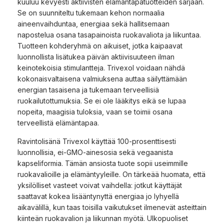
kuuluu kevyesti aktiivisten elämäntapatuotteiden sarjaan.
Se on suunniteltu tukemaan kehon normaalia
aineenvaihduntaa, energiaa sekä hallitsemaan
napostelua osana tasapainoista ruokavaliota ja liikuntaa.
Tuotteen kohderyhmä on aikuiset, jotka kaipaavat
luonnollista lisätukea päivän aktiivisuuteen ilman
keinotekoisia stimulantteja. Trivexol voidaan nähdä
kokonaisvaltaisena valmiuksena auttaa säilyttämään
energian tasaisena ja tukemaan terveellisiä
ruokailutottumuksia. Se ei ole lääkitys eikä se lupaa
nopeita, maagisia tuloksia, vaan se toimii osana
terveellistä elämäntapaa.
Ravintolisänä Trivexol käyttää 100-prosenttisesti
luonnollisia, ei-GMO-ainesosia sekä vegaanista
kapseliformia. Tämän ansiosta tuote sopii useimmille
ruokavalioille ja elämäntyyleille. On tärkeää huomata, että
yksilölliset vasteet voivat vaihdella: jotkut käyttäjät
saattavat kokea lisääntynyttä energiaa jo lyhyellä
aikavälillä, kun taas toisilla vaikutukset ilmenevät asteittain
kiinteän ruokavalion ja liikunnan myötä. Ulkopuoliset