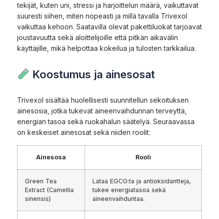
tekijät, kuten uni, stressi ja harjoittelun määrä, vaikuttavat
suuresti siihen, miten nopeasti ja millä tavalla Trivexol
vaikuttaa kehoon. Saatavilla olevat pakettiluokat tarjoavat
joustavuutta sekä aloittelijoille että pitkän aikavälin
käyttäjille, mikä helpottaa kokeilua ja tulosten tarkkailua.
Koostumus ja ainesosat
Trivexol sisältää huolellisesti suunnitellun sekoituksen
ainesosia, jotka tukevat aineenvaihdunnan terveyttä,
energian tasoa sekä ruokahalun säätelyä. Seuraavassa
on keskeiset ainesosat sekä niiden roolit:
Ainesosa
Rooli
Green Tea
Lataa EGCG:ta ja antioksidantteja,
Extract (Camellia
tukee energiatasoa sekä
sinensis)
aineenvaihduntaa.