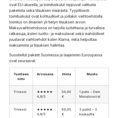
ovat EU-alueella, ja toimituskulut riippuvat valitusta
paketista sekä tilauksen määrästä. Tyypillisesti
toimituskulut ovat kohtuulliset ja joillakin vaihtoehdoilla
toimitus on ilmainen yli tietyn tilauksen arvon.
Maksuvaihtoehdoissa on tarjolla luotettavia ja turvallisia
ratkaisuja, kuten luotto- ja maksutavat sekä mahdolliset
joustavat vaihtoehdot kuten Klarna, mikä helpottaa
maksamista ja tilauksen hallintaa.
Suositellut paketit Suomessa ja laajemmin Euroopassa
ovat seuraavat:
Tuotteen
Arvosana
Hinta
Muoto
nimi
Trivexol
★★★★★
54,90
1 pullo – Dein
4,8/5
€
Monatsvorrat
Trivexol
★★★★★
69,95
3 pullot – 3
4,8/5
€
kuukautta