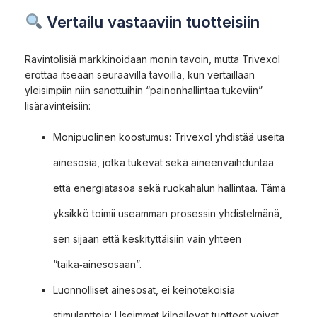
Vertailu vastaaviin tuotteisiin
Ravintolisiä markkinoidaan monin tavoin, mutta Trivexol
erottaa itseään seuraavilla tavoilla, kun vertaillaan
yleisimpiin niin sanottuihin “painonhallintaa tukeviin”
lisäravinteisiin:
Monipuolinen koostumus: Trivexol yhdistää useita
ainesosia, jotka tukevat sekä aineenvaihduntaa
että energiatasoa sekä ruokahalun hallintaa. Tämä
yksikkö toimii useamman prosessin yhdistelmänä,
sen sijaan että keskityttäisiin vain yhteen
“taika‑ainesosaan”.
Luonnolliset ainesosat, ei keinotekoisia
stimulantteja: Useimmat kilpailevat tuotteet voivat