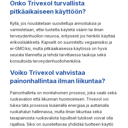
Onko Trivexol turvallista
pitkäaikaiseen käyttöön?
Kyllä, jos noudatetaan suositeltuja annostuksia ja
varmistetaan, ettei tuotetta käytetä väärin tai ilman
terveydenhuollon neuvoa, erityisesti jos henkilö käyttää
erikoislääkkeitä. Kapselit on suunniteltu vegaanisiksi ja
ei-GMO:ksi, mutta pitkäaikaisessa käytössä on hyvä
seurata tilannetta ja tehdä tarvittaessa taukoja sekä
konsultoida terveydenhuoltohenkilöä.
Voiko Trivexol vahvistaa
painonhallintaa ilman liikuntaa?
Painonhallinta on monitahoinen prosessi, joka vaatii sekä
ruokavalion että liikunnan huomioimisen. Trivexol voi
tukea tätä prosessia lisäämällä energiaa ja auttamalla
ruokahalun hallinnassa, mutta ilman liikuntaa sekä
tasapainoista ruokavaliota lopulliset tulokset voivat olla
rajallisia. Siksi on suositeltavaa yhdistää tuotteen käyttö