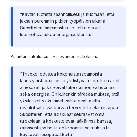
“Käytän tuotetta säännöllisesti ja huomaan, että
jaksan paremmin pitkien työpäivien aikana.
Suosittelen lämpimästi niille, jotka etsivät
luonnollista tukea energiasektorilla.”
Asiantuntijakatsaus – varovainen näkökulma:
“Trivexol edustaa kokonaistasapainoista
lähestymistapaa, jossa yhdistyvät useat luontaiset
ainesosat, jotka voivat tukea aineenvaihduntaa
sekä energiaa. On kuitenkin tärkeää muistaa, että
yksilölliset vaikuttimet vaihtelevat ja että
ravintolisät eivät korvaa terveellistä elämäntapaa.
Suosittelen, että asiakkaat seuraavat omia
tuloksiaan ja keskustelevat lääkärinsä kanssa,
erityisesti jos heillä on kroonisia sairauksia tai
käyttävät reseptilääkkeitä.”