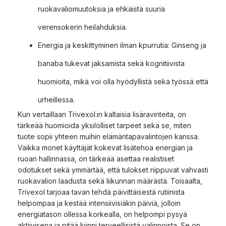
ruokavaliomuutoksia ja ehkäistä suuria
verensokerin heilahduksia.
Energia ja keskittyminen ilman kpurrutia: Ginseng ja
banaba tukevat jaksamista sekä kognitiivista
huomioita, mikä voi olla hyödyllistä sekä työssä että
urheillessa.
Kun vertaillaan Trivexol:in kaltaisia lisäravinteita, on
tärkeää huomioida yksilölliset tarpeet sekä se, miten
tuote sopii yhteen muihin elämäntapavalintojen kanssa.
Vaikka monet käyttäjät kokevat lisätehoa energian ja
ruoan hallinnassa, on tärkeää asettaa realistiset
odotukset sekä ymmärtää, että tulokset riippuvat vahvasti
ruokavalion laadusta sekä liikunnan määrästä. Toisaalta,
Trivexol tarjoaa tavan tehdä päivittäisestä rutiinista
helpompaa ja kestää intensiivisiäkin päiviä, jolloin
energiatason ollessa korkealla, on helpompi pysyä
aktiivisena ja pitää kiinni terveellisistä valinnoista. Se on