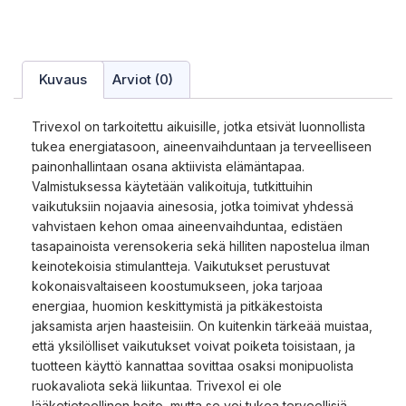
Kuvaus
Arviot (0)
Trivexol on tarkoitettu aikuisille, jotka etsivät luonnollista
tukea energiatasoon, aineenvaihduntaan ja terveelliseen
painonhallintaan osana aktiivista elämäntapaa.
Valmistuksessa käytetään valikoituja, tutkittuihin
vaikutuksiin nojaavia ainesosia, jotka toimivat yhdessä
vahvistaen kehon omaa aineenvaihduntaa, edistäen
tasapainoista verensokeria sekä hilliten napostelua ilman
keinotekoisia stimulantteja. Vaikutukset perustuvat
kokonaisvaltaiseen koostumukseen, joka tarjoaa
energiaa, huomion keskittymistä ja pitkäkestoista
jaksamista arjen haasteisiin. On kuitenkin tärkeää muistaa,
että yksilölliset vaikutukset voivat poiketa toisistaan, ja
tuotteen käyttö kannattaa sovittaa osaksi monipuolista
ruokavaliota sekä liikuntaa. Trivexol ei ole
lääketieteellinen hoito, mutta se voi tukea terveellisiä