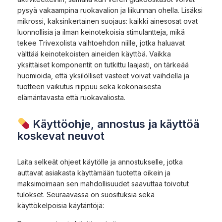
pysyä vakaampina ruokavalion ja liikunnan ohella. Lisäksi
mikrossi, kaksinkertainen suojaus: kaikki ainesosat ovat
luonnollisia ja ilman keinotekoisia stimulantteja, mikä
tekee Trivexolista vaihtoehdon niille, jotka haluavat
välttää keinotekoisten aineiden käyttöä. Vaikka
yksittäiset komponentit on tutkittu laajasti, on tärkeää
huomioida, että yksilölliset vasteet voivat vaihdella ja
tuotteen vaikutus riippuu sekä kokonaisesta
elämäntavasta että ruokavaliosta.
Käyttöohje, annostus ja käyttöä
koskevat neuvot
Laita selkeät ohjeet käytölle ja annostukselle, jotka
auttavat asiakasta käyttämään tuotetta oikein ja
maksimoimaan sen mahdollisuudet saavuttaa toivotut
tulokset. Seuraavassa on suosituksia sekä
käyttökelpoisia käytäntöjä: