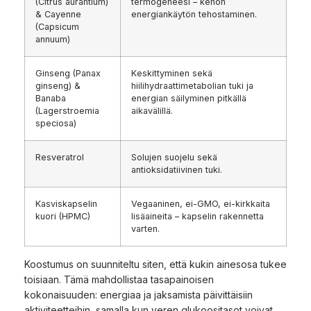
(Citrus aurantium)
termogeneesi – kehon
& Cayenne
energiankäytön tehostaminen.
(Capsicum
annuum)
Ginseng (Panax
Keskittyminen sekä
ginseng) &
hiilihydraattimetabolian tuki ja
Banaba
energian säilyminen pitkällä
(Lagerstroemia
aikavälillä.
speciosa)
Resveratrol
Solujen suojelu sekä
antioksidatiivinen tuki.
Kasviskapselin
Vegaaninen, ei-GMO, ei-kirkkaita
kuori (HPMC)
lisäaineita – kapselin rakennetta
varten.
Koostumus on suunniteltu siten, että kukin ainesosa tukee
toisiaan. Tämä mahdollistaa tasapainoisen
kokonaisuuden: energiaa ja jaksamista päivittäisiin
aktiviteetteihin, samalla kun veren glukoositasot voivat