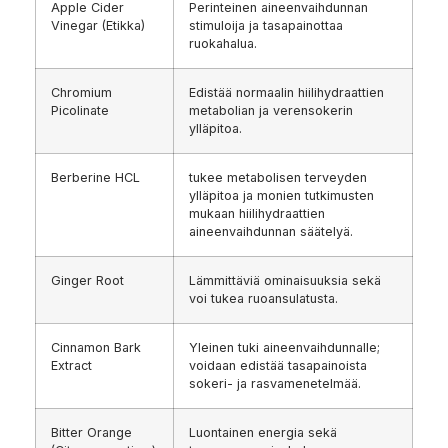
Apple Cider
Perinteinen aineenvaihdunnan
Vinegar (Etikka)
stimuloija ja tasapainottaa
ruokahalua.
Chromium
Edistää normaalin hiilihydraattien
Picolinate
metabolian ja verensokerin
ylläpitoa.
Berberine HCL
tukee metabolisen terveyden
ylläpitoa ja monien tutkimusten
mukaan hiilihydraattien
aineenvaihdunnan säätelyä.
Ginger Root
Lämmittäviä ominaisuuksia sekä
voi tukea ruoansulatusta.
Cinnamon Bark
Yleinen tuki aineenvaihdunnalle;
Extract
voidaan edistää tasapainoista
sokeri- ja rasvamenetelmää.
Bitter Orange
Luontainen energia sekä