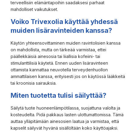
terveellisiin elämäntapoihin saadaksesi parhaat
mahdolliset vaikutukset.
Voiko Trivexolia käyttää yhdessä
muiden lisäravinteiden kanssa?
Käytön yhteensovittaminen muiden ravintolisien kanssa
on mahdollista, mutta on tärkeää varmistaa, ettei
päällekkäisiä ainesosia tai liiallisia kofeiini- tai
stimulanttilisiä käytetä. Ennen uuden lisäravinteen
ottamista kannattaa neuvotella terveydenhuollon
ammattilaisen kanssa, erityisesti jos on käytössä lääkkeitä
tai kroonisia sairauksia.
Miten tuotetta tulisi säilyttää?
Säilytä tuote huoneenlämpötilassa, suojattuna valolta ja
kosteudelta. Pidä pakkaus lasten ulottumattomissa. Tämä
auttaa ylläpitämään ainesosien laatua ja varmistaa, että
kapselit säilyvät hyvänä sisällöltään koko käyttöajaksi.