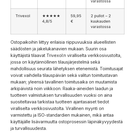
varastossa
Trivexol
★★★★★
59,95
2 pullot – 2
4,8/5
€
kuukauden
varastossa
Ostopaikoihin liittyy erilaisia riippuvuuksia alueellisten
säädösten ja jakelukanavien mukaan. Suurin osa
käyttäjistä tilaavat Trivexol:n viralliselta verkkosivustolta,
jossa on käytännöllinen tilausjärjestelmä sekä
mahdollisuus seurata lähetyksen etenemistä. Toimitusajat
voivat vaihdella tilauspäivän sekä valitun toimitustavan
mukaan; yleensä tavallinen toimitusaika on muutamista
arkipäivistä noin viikkoon. Raaka-aineiden laadun ja
tuotteen valmistuksen turvallisuuden vuoksi on aina
suositeltavaa tarkistaa tuotteen ajantasaiset tiedot
viralliselta verkkosivustolta. Virallinen myynti on
varmistettu ja ISO-standardien mukainen, mikä antaa
käyttäjälle lisävarmuutta ostoprosessin läpinäkyvyydestä
ja turvallisuudesta.