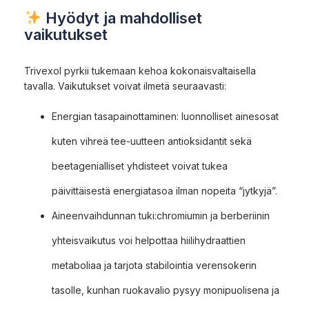
Hyödyt ja mahdolliset
vaikutukset
Trivexol pyrkii tukemaan kehoa kokonaisvaltaisella
tavalla. Vaikutukset voivat ilmetä seuraavasti:
Energian tasapainottaminen: luonnolliset ainesosat
kuten vihreä tee-uutteen antioksidantit sekä
beetagenialliset yhdisteet voivat tukea
päivittäisestä energiatasoa ilman nopeita “jytkyjä”.
Aineenvaihdunnan tuki:chromiumin ja berberiinin
yhteisvaikutus voi helpottaa hiilihydraattien
metaboliaa ja tarjota stabilointia verensokerin
tasolle, kunhan ruokavalio pysyy monipuolisena ja