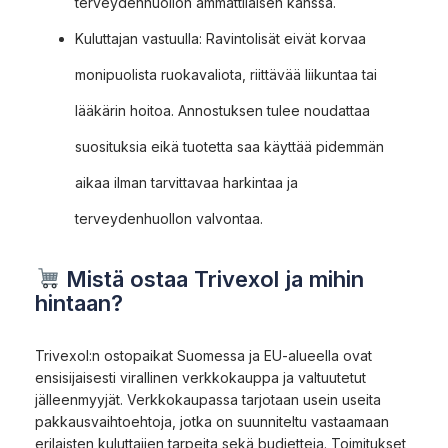
terveydenhuollon ammattilaisen kanssa.
Kuluttajan vastuulla: Ravintolisät eivät korvaa
monipuolista ruokavaliota, riittävää liikuntaa tai
lääkärin hoitoa. Annostuksen tulee noudattaa
suosituksia eikä tuotetta saa käyttää pidemmän
aikaa ilman tarvittavaa harkintaa ja
terveydenhuollon valvontaa.
Mistä ostaa Trivexol ja mihin
hintaan?
Trivexol:n ostopaikat Suomessa ja EU-alueella ovat
ensisijaisesti virallinen verkkokauppa ja valtuutetut
jälleenmyyjät. Verkkokaupassa tarjotaan usein useita
pakkausvaihtoehtoja, jotka on suunniteltu vastaamaan
erilaisten kuluttajien tarpeita sekä budjetteja. Toimitukset