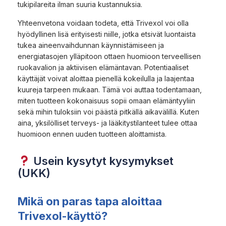
tukipilareita ilman suuria kustannuksia.
Yhteenvetona voidaan todeta, että Trivexol voi olla
hyödyllinen lisä erityisesti niille, jotka etsivät luontaista
tukea aineenvaihdunnan käynnistämiseen ja
energiatasojen ylläpitoon ottaen huomioon terveellisen
ruokavalion ja aktiivisen elämäntavan. Potentiaaliset
käyttäjät voivat aloittaa pienellä kokeilulla ja laajentaa
kuureja tarpeen mukaan. Tämä voi auttaa todentamaan,
miten tuotteen kokonaisuus sopii omaan elämäntyyliin
sekä mihin tuloksiin voi päästä pitkällä aikavälillä. Kuten
aina, yksilölliset terveys- ja lääkitystilanteet tulee ottaa
huomioon ennen uuden tuotteen aloittamista.
Usein kysytyt kysymykset
(UKK)
Mikä on paras tapa aloittaa
Trivexol-käyttö?