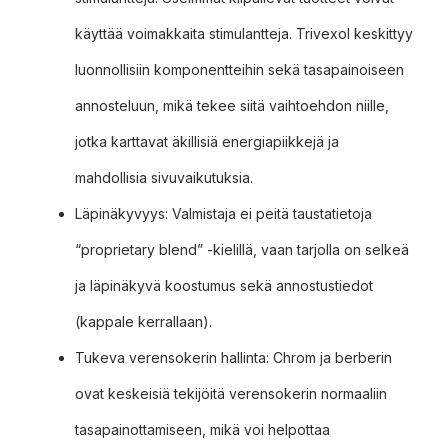
käyttää voimakkaita stimulantteja. Trivexol keskittyy
luonnollisiin komponentteihin sekä tasapainoiseen
annosteluun, mikä tekee siitä vaihtoehdon niille,
jotka karttavat äkillisiä energiapiikkejä ja
mahdollisia sivuvaikutuksia.
Läpinäkyvyys: Valmistaja ei peitä taustatietoja
“proprietary blend” -kielillä, vaan tarjolla on selkeä
ja läpinäkyvä koostumus sekä annostustiedot
(kappale kerrallaan).
Tukeva verensokerin hallinta: Chrom ja berberin
ovat keskeisiä tekijöitä verensokerin normaaliin
tasapainottamiseen, mikä voi helpottaa