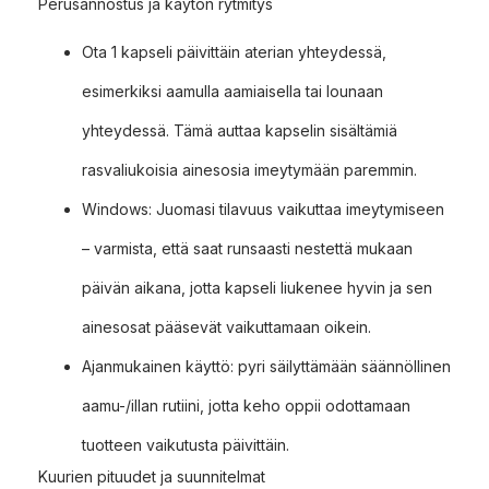
Perusannostus ja käytön rytmitys
Ota 1 kapseli päivittäin aterian yhteydessä,
esimerkiksi aamulla aamiaisella tai lounaan
yhteydessä. Tämä auttaa kapselin sisältämiä
rasvaliukoisia ainesosia imeytymään paremmin.
Windows: Juomasi tilavuus vaikuttaa imeytymiseen
– varmista, että saat runsaasti nestettä mukaan
päivän aikana, jotta kapseli liukenee hyvin ja sen
ainesosat pääsevät vaikuttamaan oikein.
Ajanmukainen käyttö: pyri säilyttämään säännöllinen
aamu-/illan rutiini, jotta keho oppii odottamaan
tuotteen vaikutusta päivittäin.
Kuurien pituudet ja suunnitelmat