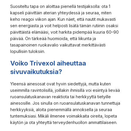
Suositeltu tapa on aloittaa pienellä testijaksolla: ota 1
kapseli päivittäin aterian yhteydessä ja seuraa, miten
keho reagoi viikon ajan. Kun näet, että nautit mukavasti
sen energiasta ja voit helposti lisätä tämän rutiinin osaksi
päivittäistä elämääsi, voit harkita pidempää kuuria 60–90
päivää. On tärkeää huomioida, että liikunta ja
tasapainoinen ruokavalio vaikuttavat merkittävästi
lopullisiin tuloksiin.
Voiko Trivexol aiheuttaa
sivuvaikutuksia?
Yleensä ainesosat ovat hyvin siedettyjä, mutta kuten
useimmilla ravintolisillä, joillakin ihmisillä voi esiintyä lievää
ruoansulatuskanavan reaktiota tai herkkyyttä tietyille
ainesosille. Jos sinulla on ruoansulatuskanavan tunnettuja
herkkyyksiä, aloita pienemmällä annoksella ja seuraa
tuntemuksiasi. Mikäli ilmenee voimakkaita oireita, lopeta
käytön ja ota yhteyttä terveydenhuollon ammattilaiseen.