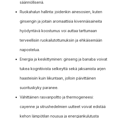
säännöllisenä.
Ruokahalun hallinta: joidenkin ainesosien, kuten
ginsengin ja joitain aromaattisia kivennäisaineita
hyödyntävä koostumus voi auttaa tarttumaan
terveellisiin ruokailutottumuksiin ja ehkäisemään
napostelua.
Energia ja keskittyminen: ginseng ja banaba voivat
tukea kognitiivista selkeyttä sekä jaksamista arjen
haasteisiin kuin liikuntaan, jolloin päivittäinen
suorituskyky paranee.
Vähittäinen rasvanpoltto ja thermogeneesi:
cayenne ja sitrushedelmien uutteet voivat edistää
kehon lämpötilan nousua ja energiankulutusta