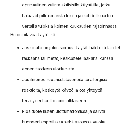
optimaalinen valinta aktiivisille käyttäjille, jotka
haluavat pitkäjänteistä tukea ja mahdollisuuden
vertailla tuloksia kolmen kuukauden rajapinnassa.
Huomioitavaa käytössä
Jos sinulla on jokin sairaus, käytät lääkkeitä tai olet
raskaana tai imetät, keskustele lääkärisi kanssa
ennen tuotteen aloittamista.
Jos ilmenee ruoansulatusoireita tai allergisia
reaktioita, keskeytä käyttö ja ota yhteyttä
terveydenhuollon ammattilaiseen.
Pidä tuote lasten ulottumattomissa ja säilytä
huoneenlämpötilassa sekä suojassa valolta.