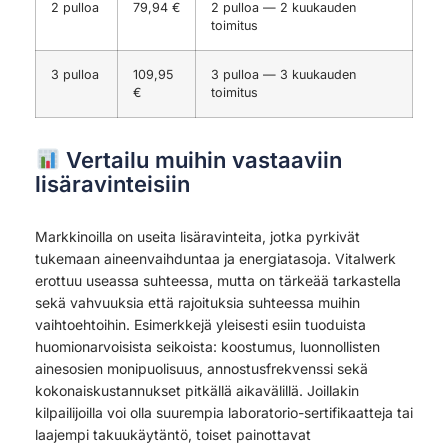
2 pulloa
79,94 €
2 pulloa — 2 kuukauden
toimitus
3 pulloa
109,95
3 pulloa — 3 kuukauden
€
toimitus
Vertailu muihin vastaaviin
lisäravinteisiin
Markkinoilla on useita lisäravinteita, jotka pyrkivät
tukemaan aineenvaihduntaa ja energiatasoja. Vitalwerk
erottuu useassa suhteessa, mutta on tärkeää tarkastella
sekä vahvuuksia että rajoituksia suhteessa muihin
vaihtoehtoihin. Esimerkkejä yleisesti esiin tuoduista
huomionarvoisista seikoista: koostumus, luonnollisten
ainesosien monipuolisuus, annostusfrekvenssi sekä
kokonaiskustannukset pitkällä aikavälillä. Joillakin
kilpailijoilla voi olla suurempia laboratorio-sertifikaatteja tai
laajempi takuukäytäntö, toiset painottavat