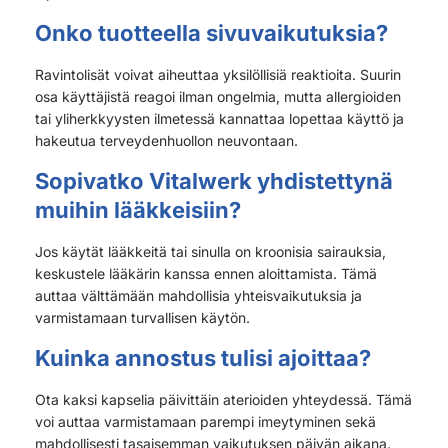
Onko tuotteella sivuvaikutuksia?
Ravintolisät voivat aiheuttaa yksilöllisiä reaktioita. Suurin
osa käyttäjistä reagoi ilman ongelmia, mutta allergioiden
tai yliherkkyysten ilmetessä kannattaa lopettaa käyttö ja
hakeutua terveydenhuollon neuvontaan.
Sopivatko Vitalwerk yhdistettynä
muihin lääkkeisiin?
Jos käytät lääkkeitä tai sinulla on kroonisia sairauksia,
keskustele lääkärin kanssa ennen aloittamista. Tämä
auttaa välttämään mahdollisia yhteisvaikutuksia ja
varmistamaan turvallisen käytön.
Kuinka annostus tulisi ajoittaa?
Ota kaksi kapselia päivittäin aterioiden yhteydessä. Tämä
voi auttaa varmistamaan parempi imeytyminen sekä
mahdollisesti tasaisemman vaikutuksen päivän aikana.