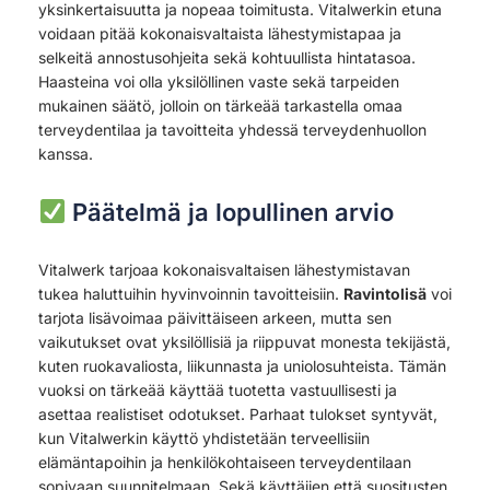
yksinkertaisuutta ja nopeaa toimitusta. Vitalwerkin etuna
voidaan pitää kokonaisvaltaista lähestymistapaa ja
selkeitä annostusohjeita sekä kohtuullista hintatasoa.
Haasteina voi olla yksilöllinen vaste sekä tarpeiden
mukainen säätö, jolloin on tärkeää tarkastella omaa
terveydentilaa ja tavoitteita yhdessä terveydenhuollon
kanssa.
Päätelmä ja lopullinen arvio
Vitalwerk tarjoaa kokonaisvaltaisen lähestymistavan
tukea haluttuihin hyvinvoinnin tavoitteisiin.
Ravintolisä
voi
tarjota lisävoimaa päivittäiseen arkeen, mutta sen
vaikutukset ovat yksilöllisiä ja riippuvat monesta tekijästä,
kuten ruokavaliosta, liikunnasta ja uniolosuhteista. Tämän
vuoksi on tärkeää käyttää tuotetta vastuullisesti ja
asettaa realistiset odotukset. Parhaat tulokset syntyvät,
kun Vitalwerkin käyttö yhdistetään terveellisiin
elämäntapoihin ja henkilökohtaiseen terveydentilaan
sopivaan suunnitelmaan. Sekä käyttäjien että suositusten