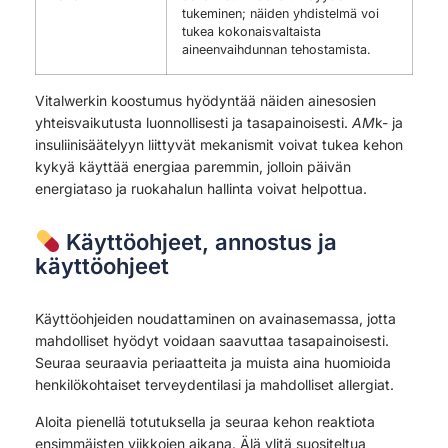
tukeminen; näiden yhdistelmä voi
tukea kokonaisvaltaista
aineenvaihdunnan tehostamista.
Vitalwerkin koostumus hyödyntää näiden ainesosien
yhteisvaikutusta luonnollisesti ja tasapainoisesti.
AM
k- ja
insuliinisäätelyyn liittyvät mekanismit voivat tukea kehon
kykyä käyttää energiaa paremmin, jolloin päivän
energiataso ja ruokahalun hallinta voivat helpottua.
Käyttöohjeet, annostus ja
käyttöohjeet
Käyttöohjeiden noudattaminen on avainasemassa, jotta
mahdolliset hyödyt voidaan saavuttaa tasapainoisesti.
Seuraa seuraavia periaatteita ja muista aina huomioida
henkilökohtaiset terveydentilasi ja mahdolliset allergiat.
Aloita pienellä totutuksella ja seuraa kehon reaktiota
ensimmäisten viikkojen aikana. Älä ylitä suositeltua