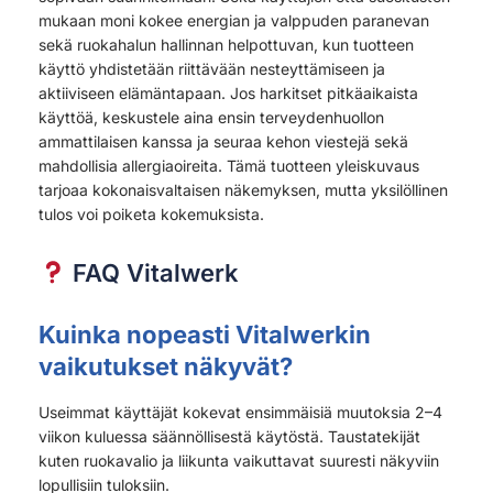
mukaan moni kokee energian ja valppuden paranevan
sekä ruokahalun hallinnan helpottuvan, kun tuotteen
käyttö yhdistetään riittävään nesteyttämiseen ja
aktiiviseen elämäntapaan. Jos harkitset pitkäaikaista
käyttöä, keskustele aina ensin terveydenhuollon
ammattilaisen kanssa ja seuraa kehon viestejä sekä
mahdollisia allergiaoireita. Tämä tuotteen yleiskuvaus
tarjoaa kokonaisvaltaisen näkemyksen, mutta yksilöllinen
tulos voi poiketa kokemuksista.
FAQ Vitalwerk
Kuinka nopeasti Vitalwerkin
vaikutukset näkyvät?
Useimmat käyttäjät kokevat ensimmäisiä muutoksia 2–4
viikon kuluessa säännöllisestä käytöstä. Taustatekijät
kuten ruokavalio ja liikunta vaikuttavat suuresti näkyviin
lopullisiin tuloksiin.