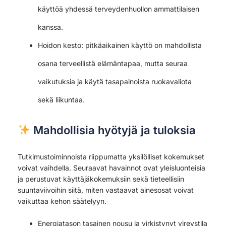
käyttöä yhdessä terveydenhuollon ammattilaisen
kanssa.
Hoidon kesto: pitkäaikainen käyttö on mahdollista
osana terveellistä elämäntapaa, mutta seuraa
vaikutuksia ja käytä tasapainoista ruokavaliota
sekä liikuntaa.
Mahdollisia hyötyjä ja tuloksia
Tutkimustoiminnoista riippumatta yksilölliset kokemukset
voivat vaihdella. Seuraavat havainnot ovat yleisluonteisia
ja perustuvat käyttäjäkokemuksiin sekä tieteellisiin
suuntaviivoihin siitä, miten vastaavat ainesosat voivat
vaikuttaa kehon säätelyyn.
Energiatason tasainen nousu ja virkistynyt vireystila