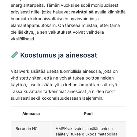
energiantarpeita. Tämän vuoksi se sopii monipuolisesti
erityisesti niille, jotka haluavat
ravintolisä
avulla kiinnittää
huomiota kokonaisvaltaiseen hyvinvointiin ja
elämäntapamuutoksiin. On tärkeää muistaa, ettei tämä
ole lääkitys, ja sen vaikutukset voivat vaihdella
yksilöllisesti.
Koostumus ja ainesosat
Vitalwerk sisältää useita luonnollisia ainesosia, joita on
yhdistetty siten, että ne voivat tukea polttoaineiden
käyttöä, insuliinisäätelyä ja kehon lämpötilan säätelyä.
Tässä kuvataan tärkeimmät ainesosat ja niiden roolit
suullisesti sekä kokonaisuudessaan laajemmin.
Ainesosa
Rooli
Berberin HCl
AMPK-aktivointi ja näläntunteen
säätely; tukee glukoosimetaboliaa