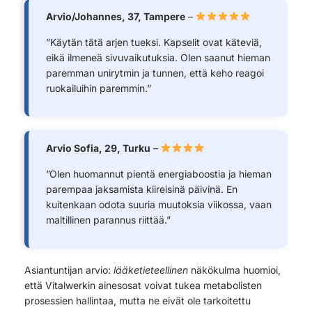
Arvio/Johannes, 37, Tampere
–
”Käytän tätä arjen tueksi. Kapselit ovat käteviä,
eikä ilmeneä sivuvaikutuksia. Olen saanut hieman
paremman unirytmin ja tunnen, että keho reagoi
ruokailuihin paremmin.”
Arvio Sofia, 29, Turku
–
”Olen huomannut pientä energiaboostia ja hieman
parempaa jaksamista kiireisinä päivinä. En
kuitenkaan odota suuria muutoksia viikossa, vaan
maltillinen parannus riittää.”
Asiantuntijan arvio:
lääketieteellinen
näkökulma huomioi,
että Vitalwerkin ainesosat voivat tukea metabolisten
prosessien hallintaa, mutta ne eivät ole tarkoitettu