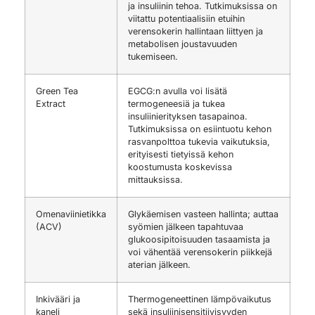
ja insuliinin tehoa. Tutkimuksissa on
viitattu potentiaalisiin etuihin
verensokerin hallintaan liittyen ja
metabolisen joustavuuden
tukemiseen.
Green Tea
EGCG:n avulla voi lisätä
Extract
termogeneesiä ja tukea
insuliinierityksen tasapainoa.
Tutkimuksissa on esiintuotu kehon
rasvanpolttoa tukevia vaikutuksia,
erityisesti tietyissä kehon
koostumusta koskevissa
mittauksissa.
Omenaviinietikka
Glykäemisen vasteen hallinta; auttaa
(ACV)
syömien jälkeen tapahtuvaa
glukoosipitoisuuden tasaamista ja
voi vähentää verensokerin piikkejä
aterian jälkeen.
Inkivääri ja
Thermogeneettinen lämpövaikutus
kaneli
sekä insuliinisensitiivisyyden