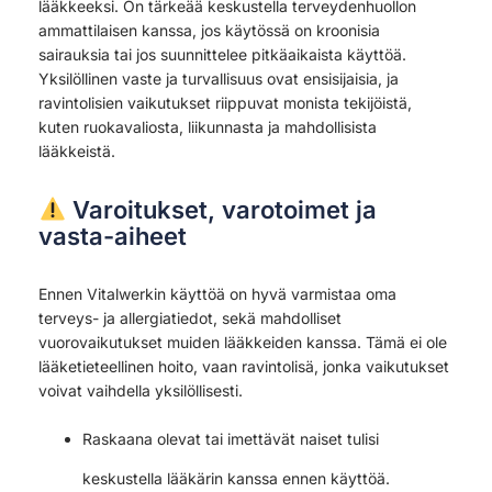
lääkkeeksi. On tärkeää keskustella terveydenhuollon
ammattilaisen kanssa, jos käytössä on kroonisia
sairauksia tai jos suunnittelee pitkäaikaista käyttöä.
Yksilöllinen vaste ja turvallisuus ovat ensisijaisia, ja
ravintolisien vaikutukset riippuvat monista tekijöistä,
kuten ruokavaliosta, liikunnasta ja mahdollisista
lääkkeistä.
Varoitukset, varotoimet ja
vasta-aiheet
Ennen Vitalwerkin käyttöä on hyvä varmistaa oma
terveys- ja allergiatiedot, sekä mahdolliset
vuorovaikutukset muiden lääkkeiden kanssa. Tämä ei ole
lääketieteellinen hoito, vaan ravintolisä, jonka vaikutukset
voivat vaihdella yksilöllisesti.
Raskaana olevat tai imettävät naiset tulisi
keskustella lääkärin kanssa ennen käyttöä.