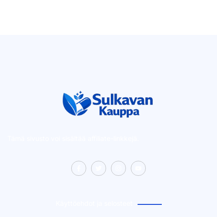
Tämä sivusto voi sisältää affiliate-linkkejä.
Käyttöehdot ja selosteet