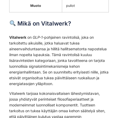
Muoto
pullot
Mikä on Vitalwerk?
Vitalwerk
on
GLP-1
-pohjainen ravintolisä, joka on
tarkoitettu aikuisille, jotka haluavat tukea
aineenvaihduntaansa ja hillitä hallitsematonta napostelua
ilman nopeita lupauksia. Tämä ravintolisä kuuluu
lisäravinteiden kategoriaan, jonka tavoitteena on tarjota
luonnollisia signalointimekanismeja kehon
energianhallintaan. Se on suunniteltu erityisesti niille, jotka
etsivät organisoitua tukea päivittäiseen ruokailuun ja
energiatasojen ylläpitoon.
Vitalwerk tarjoaa kokonaisvaltaisen lähestymistavan,
jossa yhdistyvät perinteiset filosofiaperiaatteet ja
moderneimmat luonnolliset komponentit. Tuotteen
tarkoitus on tukea käyttäjän omaa kehon säätelyä siten,
että päivittäinen kulutus vastaa paremmin