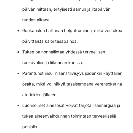
päivän mittaan, erityisesti aamun ja iltapäivän
tuntien aikana.
Ruokahalun hallinnan helpottuminen, mikä voi tukea
päivittäistä kaloritasapainoa.
Tukee painonhallintaa yhdessä terveellisen
ruokavalion ja liikunnan kanssa.
Parantunut insuliinisensitiivisyys joidenkin käyttäjien
osalta, mikä voi näkyä tasaisempana verensokerina
aterioiden jälkeen.
Luonnolliset ainesosat voivat tarjota lisäenergiaa ja
tukea aineenvaihdunnan toimintaan terveellisellä
pohjalla.