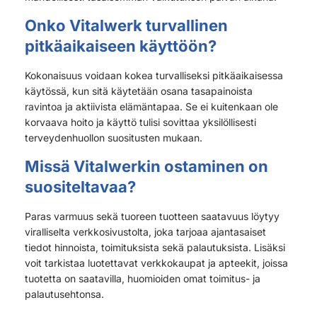
Onko Vitalwerk turvallinen
pitkäaikaiseen käyttöön?
Kokonaisuus voidaan kokea turvalliseksi pitkäaikaisessa
käytössä, kun sitä käytetään osana tasapainoista
ravintoa ja aktiivista elämäntapaa. Se ei kuitenkaan ole
korvaava hoito ja käyttö tulisi sovittaa yksilöllisesti
terveydenhuollon suositusten mukaan.
Missä Vitalwerkin ostaminen on
suositeltavaa?
Paras varmuus sekä tuoreen tuotteen saatavuus löytyy
viralliselta verkkosivustolta, joka tarjoaa ajantasaiset
tiedot hinnoista, toimituksista sekä palautuksista. Lisäksi
voit tarkistaa luotettavat verkkokaupat ja apteekit, joissa
tuotetta on saatavilla, huomioiden omat toimitus- ja
palautusehtonsa.